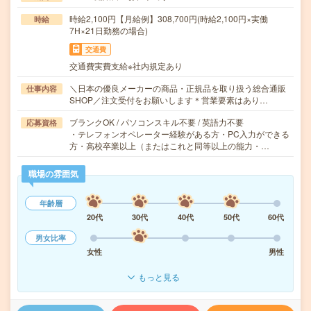
時給2,100円【月給例】308,700円(時給2,100円×実働
時給
7H×21日勤務の場合)
交通費
交通費実費支給※社内規定あり
＼日本の優良メーカーの商品・正規品を取り扱う総合通販
仕事内容
SHOP／注文受付をお願いします＊営業要素はあり…
ブランクOK / パソコンスキル不要 / 英語力不要
応募資格
・テレフォンオペレーター経験がある方・PC入力ができる
方・高校卒業以上（またはこれと同等以上の能力・…
職場の雰囲気
年齢層
20代
30代
40代
50代
60代
男女比率
女性
男性
もっと見る