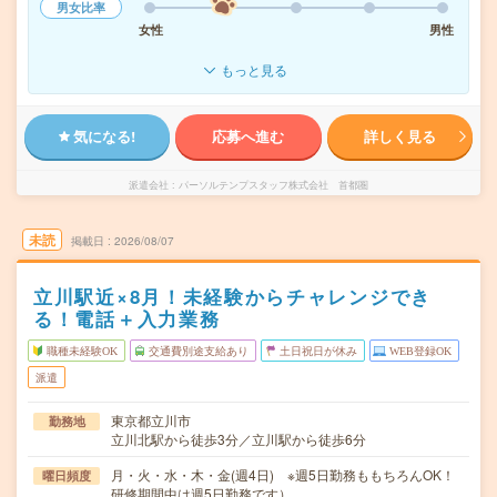
男女比率
女性
男性
もっと見る
気になる!
応募へ進む
詳しく見る
派遣会社
パーソルテンプスタッフ株式会社 首都圏
未読
掲載日
2026/08/07
立川駅近×8月！未経験からチャレンジでき
る！電話＋入力業務
職種未経験OK
交通費別途支給あり
土日祝日が休み
WEB登録OK
派遣
東京都立川市
勤務地
立川北駅から徒歩3分／立川駅から徒歩6分
月・火・水・木・金(週4日) ※週5日勤務ももちろんOK！
曜日頻度
研修期間中は週5日勤務です）