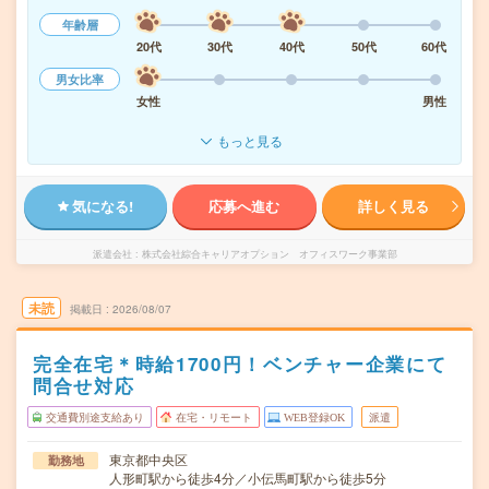
年齢層
20代
30代
40代
50代
60代
男女比率
女性
男性
もっと見る
気になる!
応募へ進む
詳しく見る
派遣会社
株式会社綜合キャリアオプション オフィスワーク事業部
未読
掲載日
2026/08/07
完全在宅＊時給1700円！ベンチャー企業にて
問合せ対応
交通費別途支給あり
在宅・リモート
WEB登録OK
派遣
東京都中央区
勤務地
人形町駅から徒歩4分／小伝馬町駅から徒歩5分