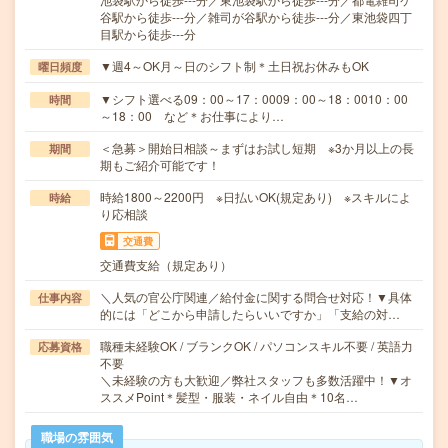
谷駅から徒歩---分／雑司が谷駅から徒歩---分／東池袋四丁
目駅から徒歩---分
▼週4～OK月～日のシフト制＊土日祝お休みもOK
曜日頻度
▼シフト選べる09：00～17：0009：00～18：0010：00
時間
～18：00 など＊お仕事により…
＜急募＞開始日相談～まずはお試し短期 ※3か月以上の長
期間
期もご紹介可能です！
時給1800～2200円 ※日払いOK(規定あり) ※スキルによ
時給
り応相談
交通費
交通費支給（規定あり）
＼人気の官公庁関連／給付金に関する問合せ対応！▼具体
仕事内容
的には「どこから申請したらいいですか」「支給の対…
職種未経験OK / ブランクOK / パソコンスキル不要 / 英語力
応募資格
不要
＼未経験の方も大歓迎／弊社スタッフも多数活躍中！▼オ
ススメPoint＊髪型・服装・ネイル自由＊10名…
職場の雰囲気