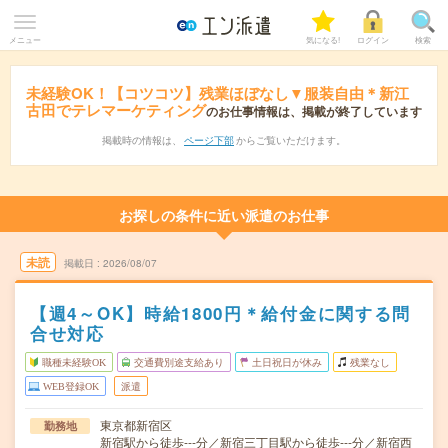
メニュー
気になる!
ログイン
検索
未経験OK！【コツコツ】残業ほぼなし▼服装自由＊新江
古田でテレマーケティング
のお仕事情報は、掲載が終了しています
掲載時の情報は、
ページ下部
からご覧いただけます。
お探しの条件に近い派遣のお仕事
未読
掲載日
2026/08/07
【週4～OK】時給1800円＊給付金に関する問
合せ対応
職種未経験OK
交通費別途支給あり
土日祝日が休み
残業なし
WEB登録OK
派遣
東京都新宿区
勤務地
新宿駅から徒歩---分／新宿三丁目駅から徒歩---分／新宿西