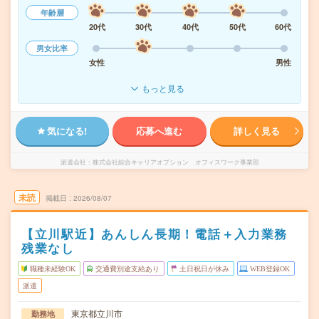
年齢層
20代
30代
40代
50代
60代
男女比率
女性
男性
もっと見る
気になる!
応募へ進む
詳しく見る
派遣会社
株式会社綜合キャリアオプション オフィスワーク事業部
未読
掲載日
2026/08/07
【立川駅近】あんしん長期！電話＋入力業務
残業なし
職種未経験OK
交通費別途支給あり
土日祝日が休み
WEB登録OK
派遣
東京都立川市
勤務地