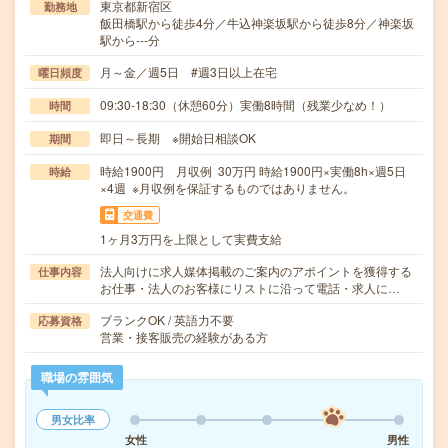
東京都新宿区
勤務地
飯田橋駅から徒歩4分／牛込神楽坂駅から徒歩8分／神楽坂
駅から---分
月～金／週5日 #週3日以上在宅
曜日頻度
09:30-18:30（休憩60分）実働8時間（残業少なめ！）
時間
即日～長期 ※開始日相談OK
期間
時給1900円 月収例 30万円 時給1900円×実働8h×週5日
時給
×4週 ※月収例を保証するものではありません。
交通費
1ヶ月3万円を上限として実費支給
法人向けに求人媒体掲載のご案内のアポイントを獲得する
仕事内容
お仕事・法人のお客様にリストに沿って電話・求人に…
ブランクOK / 英語力不要
応募資格
営業・接客販売の経験がある方
職場の雰囲気
男女比率
女性
男性