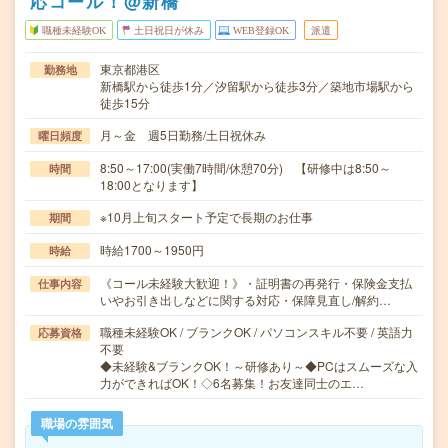
応コール！@新橋
職種未経験OK
土日祝日が休み
WEB登録OK
派遣
東京都港区
勤務地
新橋駅から徒歩1分／汐留駅から徒歩3分／築地市場駅から
徒歩15分
月～金 週5日勤務/土日祝休み
曜日頻度
8:50～17:00(実働7時間/休憩70分) 【研修中は8:50～
時間
18:00となります】
※10月上旬スタート予定で長期のお仕事
期間
時給1700～1950円
時給
《コール未経験大歓迎！》・証明書の再発行・保険金支払
仕事内容
いやお引き出しなどに関する対応・保障見直し/解約…
職種未経験OK / ブランクOK / パソコンスキル不要 / 英語力
応募資格
不要
◆未経験&ブランクOK！～研修あり～◆PCはスムーズな入
力ができればOK！◇6名募集！お友達同士のエ…
職場の雰囲気