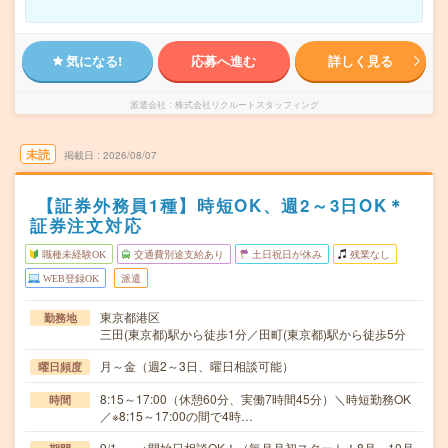
気になる!
応募へ進む
詳しく見る
派遣会社
株式会社リクルートスタッフィング
未読
掲載日
2026/08/07
【証券外務員1種】時短OK、週2～3日OK＊
証券注文対応
職種未経験OK
交通費別途支給あり
土日祝日が休み
残業なし
WEB登録OK
派遣
東京都港区
勤務地
三田(東京都)駅から徒歩1分／田町(東京都)駅から徒歩5分
月～金（週2～3日、曜日相談可能）
曜日頻度
8:15～17:00（休憩60分、実働7時間45分）＼時短勤務OK
時間
／※8:15～17:00の間で4時…
9/1～ ※開始日相談OK！（毎月月初スタート！8月～10月