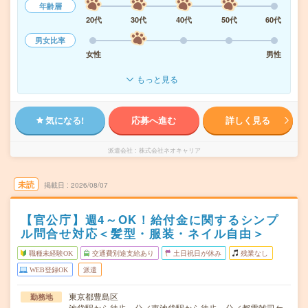
年齢層
20代
30代
40代
50代
60代
男女比率
女性
男性
もっと見る
気になる!
応募へ進む
詳しく見る
派遣会社
株式会社ネオキャリア
未読
掲載日
2026/08/07
【官公庁】週4～OK！給付金に関するシンプ
ル問合せ対応＜髪型・服装・ネイル自由＞
職種未経験OK
交通費別途支給あり
土日祝日が休み
残業なし
WEB登録OK
派遣
東京都豊島区
勤務地
池袋駅から徒歩---分／東池袋駅から徒歩---分／都電雑司ケ