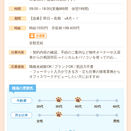
09:00～18:00(実働8時間 休憩1時間)
時間
【急募】即日～長期 ※8月～！
期間
時給1550円 月収例 198,400円
時給
交通費
全額支給
・契約内容の確認、手続のご案内など物件オーナーや入居
仕事内容
者からの相談対応→インカム＆パソコンを使ってのお…
職種未経験OK / ブランクOK / 英語力不要
応募資格
・フォーマット入力ができる方・立ち仕事の接客業務から
オフィスワークデビューしたい方におすすめ
職場の雰囲気
年齢層
20代
30代
40代
50代
60代
男女比率
女性
男性