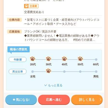
交通費
交通費支給あり
＊架電リストに基づく企業・経営者向けアウトバウンドコ
仕事内容
ール＊アポイント取得＊データ入力など
ブランクOK / 英語力不要
応募資格
◆業界経験問いません！◆電話業務の経験がある方◆アウ
トバウンドコールの経験がある方。 #初めての派遣…
職場の雰囲気
年齢層
20代
30代
40代
50代
60代
男女比率
女性
男性
もっと見る
気になる!
応募へ進む
詳しく見る