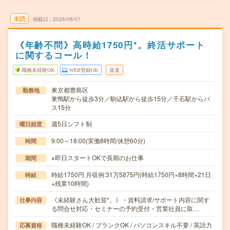
未読
掲載日
2026/08/07
《年齢不問》高時給1750円*。終活サポート
に関するコール！
職種未経験OK
WEB登録OK
派遣
東京都豊島区
勤務地
巣鴨駅から徒歩3分／駒込駅から徒歩15分／千石駅からバ
ス15分
週5日シフト制
曜日頻度
9:00～18:00(実働8時間/休憩60分)
時間
※即日スタートOKで長期のお仕事
期間
時給1750円 月収例:31万5875円(時給1750円×8時間×21日
時給
+残業10時間)
《未経験さん大歓迎*。》・資料請求/サポート内容に関す
仕事内容
る問合せ対応・セミナーの予約受付・営業社員に取…
職種未経験OK / ブランクOK / パソコンスキル不要 / 英語力
応募資格