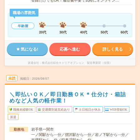
職場の雰囲気
年齢層
20代
30代
40代
50代
60代
気になる!
応募へ進む
詳しく見る
派遣会社
株式会社綜合キャリアオプション 製造事業部（全国）
未読
掲載日
2026/08/07
＼即払いＯＫ／即日勤務ＯＫ＊仕分け・箱詰
めなど人気の軽作業！
職種未経験OK
交通費別途支給あり
土日祝日が休み
WEB登録OK
派遣
岩手県一関市
勤務地
一ノ関駅から---分／摺沢駅から---分／岩ノ下駅から---分／
折壁駅から---分／猊鼻渓駅から---分