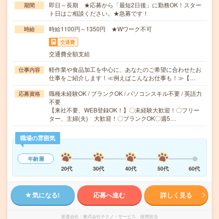
即日～長期 ★応募から「最短2日後」に勤務OK！スター
期間
ト日はご相談ください。★急募です！
時給1100円～1350円 ★Wワーク不可
時給
交通費
交通費全額支給
軽作業や食品加工を中心に、あなたのご希望に合わせたお
仕事内容
仕事をご紹介します！≪例えばこんなお仕事も！≫【…
職種未経験OK / ブランクOK / パソコンスキル不要 / 英語力
応募資格
不要
【来社不要、WEB登録OK！】〇未経験大歓迎！〇フリー
ター、主婦(夫) 大歓迎！〇ブランクOK〇週5…
職場の雰囲気
年齢層
20代
30代
40代
50代
60代
気になる!
応募へ進む
詳しく見る
派遣会社
株式会社テクノ・サービス 採用担当