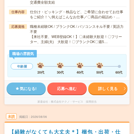
交通費全額支給
仕分け・ピッキング・検品など、ご希望に合わせてお仕事
仕事内容
をご紹介！＼例えばこんなお仕事／〇商品の箱詰め・…
職種未経験OK / ブランクOK / パソコンスキル不要 / 英語力
応募資格
不要
【来社不要、WEB登録OK！】〇未経験大歓迎！〇フリー
ター、主婦(夫) 大歓迎！〇ブランクOK〇週5…
職場の雰囲気
年齢層
20代
30代
40代
50代
60代
気になる!
応募へ進む
詳しく見る
派遣会社
株式会社テクノ・サービス 採用担当
未読
掲載日
2026/08/06
【経験がなくても大丈夫＊】梱包・出荷・仕