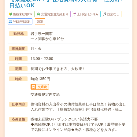
日払いOK
職種未経験OK
交通費別途支給あり
土日祝日が休み
残業なし
WEB登録OK
派遣
岩手県一関市
勤務地
一ノ関駅から車10分
月～金
曜日頻度
13:00～22:00
時間
長期でお仕事できる方、大歓迎！
期間
時給1350円
時給
交通費
交通費規定内支給
住宅資材の入出荷その他付随業務仕事は簡単！荷物の出し
仕事内容
入れ作業です。【取扱製品情報】住宅資材≪待遇・福…
職種未経験OK / ブランクOK / 英語力不要
応募資格
◆未経験OK！〇まずは事前登録だけでもOK！履歴書不要
で気軽にオンライン登録★氏名・職種などを入力す…