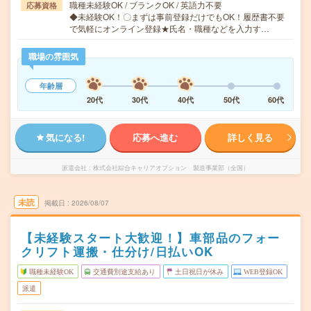
職種未経験OK / ブランクOK / 英語力不要
応募資格
◆未経験OK！〇まずは事前登録だけでもOK！履歴書不要
で気軽にオンライン登録★氏名・職種などを入力す…
職場の雰囲気
年齢層
20代
30代
40代
50代
60代
気になる!
応募へ進む
詳しく見る
派遣会社
株式会社綜合キャリアオプション 製造事業部（全国）
未読
掲載日
2026/08/07
【未経験スタート大歓迎！】車部品のフォー
クリフト運搬・仕分け/日払いOK
職種未経験OK
交通費別途支給あり
土日祝日が休み
WEB登録OK
派遣