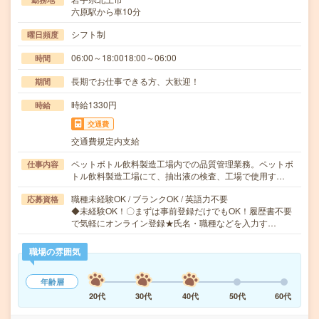
六原駅から車10分
シフト制
曜日頻度
06:00～18:0018:00～06:00
時間
長期でお仕事できる方、大歓迎！
期間
時給1330円
時給
交通費
交通費規定内支給
ペットボトル飲料製造工場内での品質管理業務。ペットボ
仕事内容
トル飲料製造工場にて、抽出液の検査、工場で使用す…
職種未経験OK / ブランクOK / 英語力不要
応募資格
◆未経験OK！〇まずは事前登録だけでもOK！履歴書不要
で気軽にオンライン登録★氏名・職種などを入力す…
職場の雰囲気
年齢層
20代
30代
40代
50代
60代