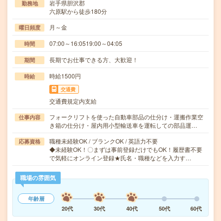
岩手県胆沢郡
勤務地
六原駅から徒歩180分
月～金
曜日頻度
07:00～16:0519:00～04:05
時間
長期でお仕事できる方、大歓迎！
期間
時給1500円
時給
交通費
交通費規定内支給
フォークリフトを使った自動車部品の仕分け・運搬作業空
仕事内容
き箱の仕分け・屋内用小型輸送車を運転しての部品運…
職種未経験OK / ブランクOK / 英語力不要
応募資格
◆未経験OK！〇まずは事前登録だけでもOK！履歴書不要
で気軽にオンライン登録★氏名・職種などを入力す…
職場の雰囲気
年齢層
20代
30代
40代
50代
60代