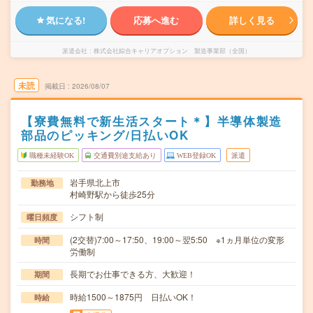
気になる!
応募へ進む
詳しく見る
派遣会社
株式会社綜合キャリアオプション 製造事業部（全国）
未読
掲載日
2026/08/07
【寮費無料で新生活スタート＊】半導体製造
部品のピッキング/日払いOK
職種未経験OK
交通費別途支給あり
WEB登録OK
派遣
岩手県北上市
勤務地
村崎野駅から徒歩25分
シフト制
曜日頻度
(2交替)7:00～17:50、19:00～翌5:50 ※1ヵ月単位の変形
時間
労働制
長期でお仕事できる方、大歓迎！
期間
時給1500～1875円 日払いOK！
時給