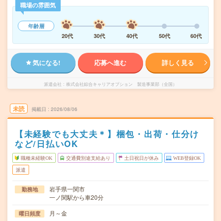
職場の雰囲気
年齢層
20代
30代
40代
50代
60代
気になる!
応募へ進む
詳しく見る
派遣会社
株式会社綜合キャリアオプション 製造事業部（全国）
未読
掲載日
2026/08/06
【未経験でも大丈夫＊】梱包・出荷・仕分け
など/日払いOK
職種未経験OK
交通費別途支給あり
土日祝日が休み
WEB登録OK
派遣
岩手県一関市
勤務地
一ノ関駅から車20分
月～金
曜日頻度