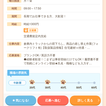
月～金
曜日頻度
09:00～17:50
時間
長期でお仕事できる方、大歓迎！
期間
時給1300円
時給
交通費
交通費規定内支給
倉庫内トラックからの荷下ろし。商品の差し替え作業(フォ
仕事内容
ークリフト有)【取扱製品情報】住宅建材≪待遇・…
ブランクOK / 英語力不要
応募資格
◆経験者歓迎！〇まずは事前登録だけでもOK！履歴書不要
で気軽にオンライン登録★氏名・職種などを入力す…
職場の雰囲気
年齢層
20代
30代
40代
50代
60代
気になる!
応募へ進む
詳しく見る