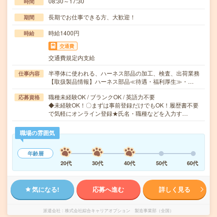
08:30～17:30
時間
長期でお仕事できる方、大歓迎！
期間
時給1400円
時給
交通費
交通費規定内支給
半導体に使われる、ハーネス部品の加工、検査、出荷業務
仕事内容
【取扱製品情報】ハーネス部品≪待遇・福利厚生≫・…
職種未経験OK / ブランクOK / 英語力不要
応募資格
◆未経験OK！〇まずは事前登録だけでもOK！履歴書不要
で気軽にオンライン登録★氏名・職種などを入力す…
職場の雰囲気
年齢層
20代
30代
40代
50代
60代
気になる!
応募へ進む
詳しく見る
派遣会社
株式会社綜合キャリアオプション 製造事業部（全国）