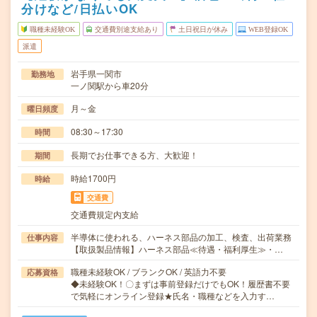
分けなど/日払いOK
職種未経験OK
交通費別途支給あり
土日祝日が休み
WEB登録OK
派遣
岩手県一関市
勤務地
一ノ関駅から車20分
月～金
曜日頻度
08:30～17:30
時間
長期でお仕事できる方、大歓迎！
期間
時給1700円
時給
交通費
交通費規定内支給
半導体に使われる、ハーネス部品の加工、検査、出荷業務
仕事内容
【取扱製品情報】ハーネス部品≪待遇・福利厚生≫・…
職種未経験OK / ブランクOK / 英語力不要
応募資格
◆未経験OK！〇まずは事前登録だけでもOK！履歴書不要
で気軽にオンライン登録★氏名・職種などを入力す…