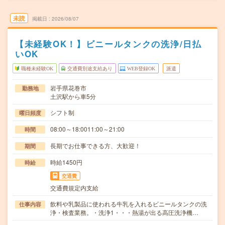
未読
掲載日
2026/08/07
【未経験OK！】ビニールタンクの洗浄/日払
いOK
職種未経験OK
交通費別途支給あり
WEB登録OK
派遣
岩手県花巻市
勤務地
土沢駅から車5分
シフト制
曜日頻度
08:00～18:0011:00～21:00
時間
長期でお仕事できる方、大歓迎！
期間
時給1450円
時給
交通費
交通費規定内支給
飲料や乳製品に使われる牛乳を入れるビニールタンクの洗
仕事内容
浄・検査業務。・洗浄1・・・熱湯が出る高圧洗浄機…