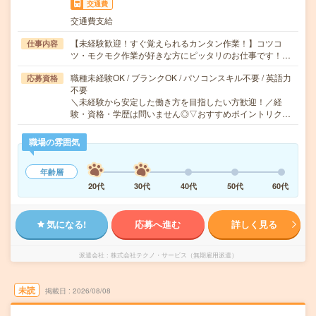
交通費
交通費支給
【未経験歓迎！すぐ覚えられるカンタン作業！】コツコ
仕事内容
ツ・モクモク作業が好きな方にピッタリのお仕事です！…
職種未経験OK / ブランクOK / パソコンスキル不要 / 英語力
応募資格
不要
＼未経験から安定した働き方を目指したい方歓迎！／経
験・資格・学歴は問いません◎▽おすすめポイントリク…
職場の雰囲気
年齢層
20代
30代
40代
50代
60代
気になる!
応募へ進む
詳しく見る
派遣会社
株式会社テクノ・サービス（無期雇用派遣）
未読
掲載日
2026/08/08