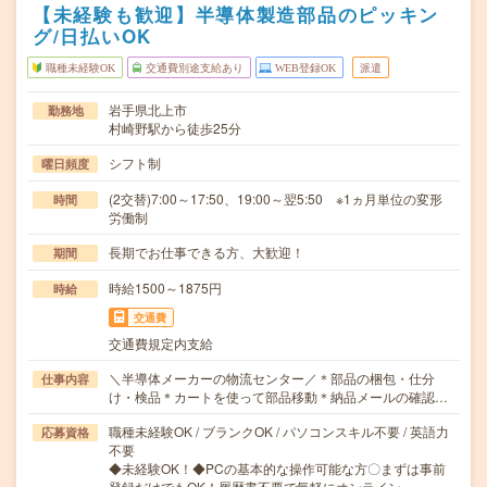
【未経験も歓迎】半導体製造部品のピッキン
グ/日払いOK
職種未経験OK
交通費別途支給あり
WEB登録OK
派遣
岩手県北上市
勤務地
村崎野駅から徒歩25分
シフト制
曜日頻度
(2交替)7:00～17:50、19:00～翌5:50 ※1ヵ月単位の変形
時間
労働制
長期でお仕事できる方、大歓迎！
期間
時給1500～1875円
時給
交通費
交通費規定内支給
＼半導体メーカーの物流センター／＊部品の梱包・仕分
仕事内容
け・検品＊カートを使って部品移動＊納品メールの確認…
職種未経験OK / ブランクOK / パソコンスキル不要 / 英語力
応募資格
不要
◆未経験OK！◆PCの基本的な操作可能な方〇まずは事前
登録だけでもOK！履歴書不要で気軽にオンライン…