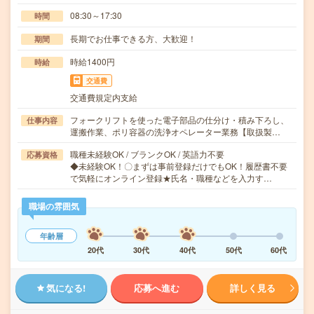
08:30～17:30
時間
長期でお仕事できる方、大歓迎！
期間
時給1400円
時給
交通費
交通費規定内支給
フォークリフトを使った電子部品の仕分け・積み下ろし、
仕事内容
運搬作業、ポリ容器の洗浄オペレーター業務【取扱製…
職種未経験OK / ブランクOK / 英語力不要
応募資格
◆未経験OK！〇まずは事前登録だけでもOK！履歴書不要
で気軽にオンライン登録★氏名・職種などを入力す…
職場の雰囲気
年齢層
20代
30代
40代
50代
60代
気になる!
応募へ進む
詳しく見る