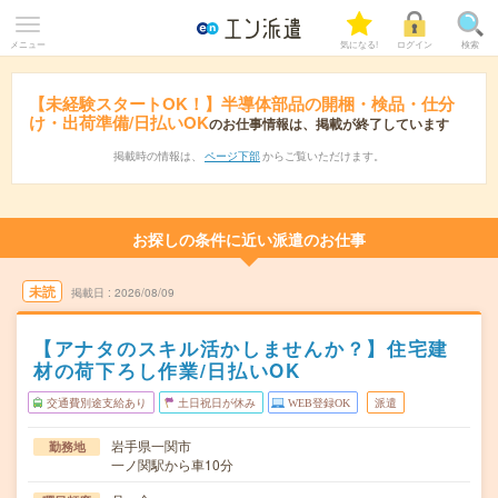
メニュー
気になる!
ログイン
検索
【未経験スタートOK！】半導体部品の開梱・検品・仕分
け・出荷準備/日払いOK
のお仕事情報は、掲載が終了しています
掲載時の情報は、
ページ下部
からご覧いただけます。
お探しの条件に近い派遣のお仕事
未読
掲載日
2026/08/09
【アナタのスキル活かしませんか？】住宅建
材の荷下ろし作業/日払いOK
交通費別途支給あり
土日祝日が休み
WEB登録OK
派遣
岩手県一関市
勤務地
一ノ関駅から車10分