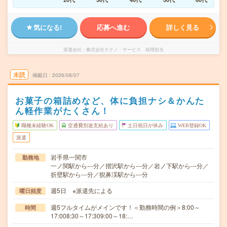
気になる!
応募へ進む
詳しく見る
派遣会社
株式会社テクノ・サービス 採用担当
未読
掲載日
2026/08/07
お菓子の箱詰めなど、体に負担ナシ＆かんた
ん軽作業がたくさん！
職種未経験OK
交通費別途支給あり
土日祝日が休み
WEB登録OK
派遣
岩手県一関市
勤務地
一ノ関駅から---分／摺沢駅から---分／岩ノ下駅から---分／
折壁駅から---分／猊鼻渓駅から---分
週5日 ※派遣先による
曜日頻度
週5フルタイムがメインです！＜勤務時間の例＞8:00～
時間
17:008:30～17:309:00～18:…