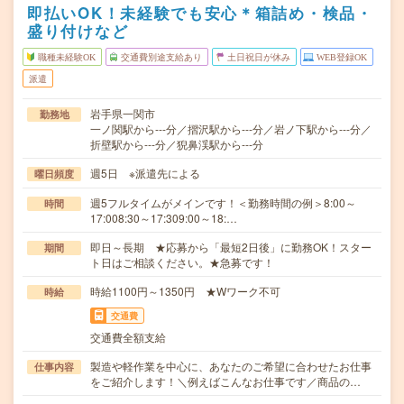
即払いOK！未経験でも安心＊箱詰め・検品・
盛り付けなど
職種未経験OK
交通費別途支給あり
土日祝日が休み
WEB登録OK
派遣
岩手県一関市
勤務地
一ノ関駅から---分／摺沢駅から---分／岩ノ下駅から---分／
折壁駅から---分／猊鼻渓駅から---分
週5日 ※派遣先による
曜日頻度
週5フルタイムがメインです！＜勤務時間の例＞8:00～
時間
17:008:30～17:309:00～18:…
即日～長期 ★応募から「最短2日後」に勤務OK！スター
期間
ト日はご相談ください。★急募です！
時給1100円～1350円 ★Wワーク不可
時給
交通費
交通費全額支給
製造や軽作業を中心に、あなたのご希望に合わせたお仕事
仕事内容
をご紹介します！＼例えばこんなお仕事です／商品の…