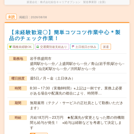
派遣会社
株式会社綜合キャリアオプション 製造事業部（全国）
未読
掲載日
2026/08/08
【未経験歓迎〇】簡単コツコツ作業中心＊製
品のチェック作業！
職種未経験OK
交通費別途支給あり
土日祝日が休み
派遣
岩手県盛岡市
勤務地
盛岡駅から---分／上盛岡駅から---分／青山(岩手県)駅から--
-分／仙北町駅から---分／渋民駅から---分
週5日／月～金（土日休み）
曜日頻度
8:30～17:30（実働8時間）※上記は一例です。業務上必要
時間
がある場合や配属先の都合により、時間帯…
無期雇用（テクノ・サービスの正社員として勤務いただき
期間
ます）
月給18万円～23万円 ★配属先が変更となった際の待機期
時給
間も給与が発生！ ※給与は経験などを考慮して決定しま
す