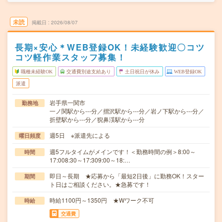
未読
掲載日
2026/08/07
長期×安心＊WEB登録OK！未経験歓迎〇コツ
コツ軽作業スタッフ募集！
職種未経験OK
交通費別途支給あり
土日祝日が休み
WEB登録OK
派遣
岩手県一関市
勤務地
一ノ関駅から---分／摺沢駅から---分／岩ノ下駅から---分／
折壁駅から---分／猊鼻渓駅から---分
週5日 ※派遣先による
曜日頻度
週5フルタイムがメインです！＜勤務時間の例＞8:00～
時間
17:008:30～17:309:00～18:…
即日～長期 ★応募から「最短2日後」に勤務OK！スター
期間
ト日はご相談ください。★急募です！
時給1100円～1350円 ★Wワーク不可
時給
交通費