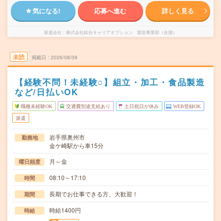
気になる!
応募へ進む
詳しく見る
派遣会社
株式会社綜合キャリアオプション 製造事業部（全国）
未読
掲載日
2026/08/09
【経験不問！未経験○】組立・加工・食品製造
など/日払いOK
職種未経験OK
交通費別途支給あり
土日祝日が休み
WEB登録OK
派遣
岩手県奥州市
勤務地
金ケ崎駅から車15分
月～金
曜日頻度
08:10～17:10
時間
長期でお仕事できる方、大歓迎！
期間
時給1400円
時給