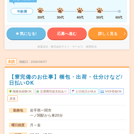
年齢層
20代
30代
40代
50代
60代
気になる!
応募へ進む
詳しく見る
派遣会社
株式会社テクノ・サービス 採用担当
未読
掲載日
2026/08/07
【寮完備のお仕事】梱包・出荷・仕分けなど/
日払いOK
職種未経験OK
交通費別途支給あり
土日祝日が休み
WEB登録OK
派遣
岩手県一関市
勤務地
一ノ関駅から車20分
月～金
曜日頻度