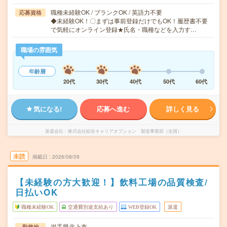
職種未経験OK / ブランクOK / 英語力不要
応募資格
◆未経験OK！〇まずは事前登録だけでもOK！履歴書不要
で気軽にオンライン登録★氏名・職種などを入力す…
職場の雰囲気
年齢層
20代
30代
40代
50代
60代
気になる!
応募へ進む
詳しく見る
派遣会社
株式会社綜合キャリアオプション 製造事業部（全国）
未読
掲載日
2026/08/09
【未経験の方大歓迎！】飲料工場の品質検査/
日払いOK
職種未経験OK
交通費別途支給あり
WEB登録OK
派遣
岩手県北上市
勤務地