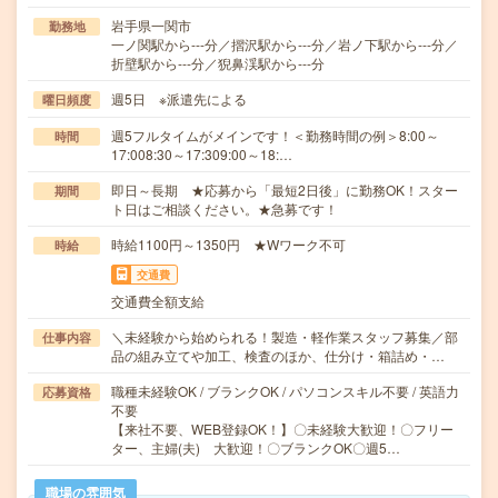
岩手県一関市
勤務地
一ノ関駅から---分／摺沢駅から---分／岩ノ下駅から---分／
折壁駅から---分／猊鼻渓駅から---分
週5日 ※派遣先による
曜日頻度
週5フルタイムがメインです！＜勤務時間の例＞8:00～
時間
17:008:30～17:309:00～18:…
即日～長期 ★応募から「最短2日後」に勤務OK！スター
期間
ト日はご相談ください。★急募です！
時給1100円～1350円 ★Wワーク不可
時給
交通費
交通費全額支給
＼未経験から始められる！製造・軽作業スタッフ募集／部
仕事内容
品の組み立てや加工、検査のほか、仕分け・箱詰め・…
職種未経験OK / ブランクOK / パソコンスキル不要 / 英語力
応募資格
不要
【来社不要、WEB登録OK！】〇未経験大歓迎！〇フリー
ター、主婦(夫) 大歓迎！〇ブランクOK〇週5…
職場の雰囲気