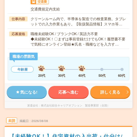
交通費
交通費規定内支給
クリーンルーム内で、半導体を製造での検査業務。タブレ
仕事内容
ットでの入力作業もあり。【取扱製品情報】スマホ等…
職種未経験OK / ブランクOK / 英語力不要
応募資格
◆未経験OK！〇まずは事前登録だけでもOK！履歴書不要
で気軽にオンライン登録★氏名・職種などを入力す…
職場の雰囲気
年齢層
20代
30代
40代
50代
60代
気になる!
応募へ進む
詳しく見る
派遣会社
株式会社綜合キャリアオプション 製造事業部（全国）
未読
掲載日
2026/08/08
【未経験OK！】住宅資材の入出荷・仕分け/