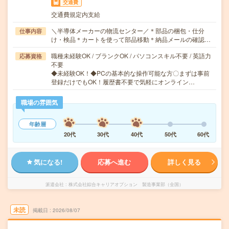
交通費
交通費規定内支給
＼半導体メーカーの物流センター／＊部品の梱包・仕分
仕事内容
け・検品＊カートを使って部品移動＊納品メールの確認…
職種未経験OK / ブランクOK / パソコンスキル不要 / 英語力
応募資格
不要
◆未経験OK！◆PCの基本的な操作可能な方〇まずは事前
登録だけでもOK！履歴書不要で気軽にオンライン…
職場の雰囲気
年齢層
20代
30代
40代
50代
60代
気になる!
応募へ進む
詳しく見る
派遣会社
株式会社綜合キャリアオプション 製造事業部（全国）
未読
掲載日
2026/08/07