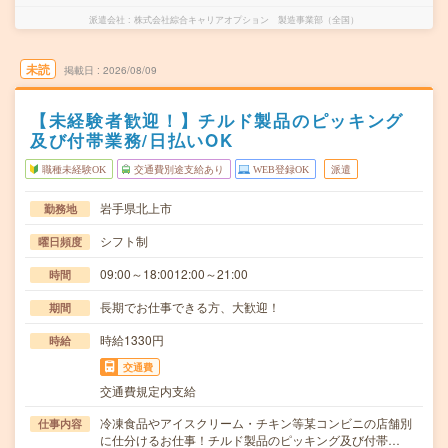
派遣会社
株式会社綜合キャリアオプション 製造事業部（全国）
未読
掲載日
2026/08/09
【未経験者歓迎！】チルド製品のピッキング
及び付帯業務/日払いOK
職種未経験OK
交通費別途支給あり
WEB登録OK
派遣
岩手県北上市
勤務地
シフト制
曜日頻度
09:00～18:0012:00～21:00
時間
長期でお仕事できる方、大歓迎！
期間
時給1330円
時給
交通費
交通費規定内支給
冷凍食品やアイスクリーム・チキン等某コンビニの店舗別
仕事内容
に仕分けるお仕事！チルド製品のピッキング及び付帯…