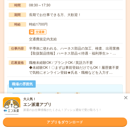
08:30～17:30
時間
長期でお仕事できる方、大歓迎！
期間
時給1700円
時給
交通費
交通費規定内支給
半導体に使われる、ハーネス部品の加工、検査、出荷業務
仕事内容
【取扱製品情報】ハーネス部品≪待遇・福利厚生≫・…
職種未経験OK / ブランクOK / 英語力不要
応募資格
◆未経験OK！〇まずは事前登録だけでもOK！履歴書不要
で気軽にオンライン登録★氏名・職種などを入力す…
職場の雰囲気
年齢層
大人気！
20代
30代
40代
50代
60代
エン派遣アプリ
派遣のお仕事情報がたくさん！プッシュ通知で受け取ろう！
気になる!
応募へ進む
詳しく見る
アプリをダウンロード