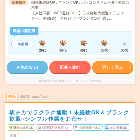
職種未経験OK / ブランクOK / パソコンスキル不要 / 英語力
応募資格
不要
【来社不要、WEB登録OK！】〇未経験大歓迎！〇フリー
ター、主婦(夫) 大歓迎！〇ブランクOK〇週5…
職場の雰囲気
年齢層
20代
30代
40代
50代
60代
気になる!
応募へ進む
詳しく見る
派遣会社
株式会社テクノ・サービス 採用担当
未読
掲載日
2026/08/07
駅チカでラクラク通勤！未経験OK＆ブランク
歓迎○シンプル作業をお任せ！
職種未経験OK
交通費別途支給あり
土日祝日が休み
WEB登録OK
派遣