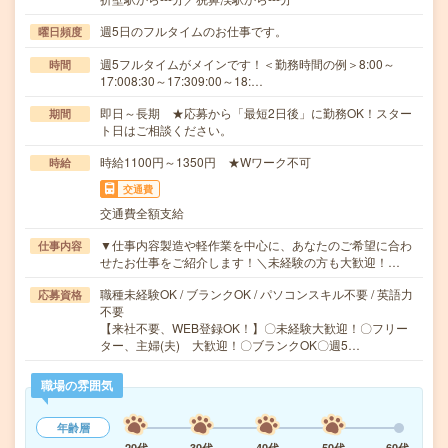
週5日のフルタイムのお仕事です。
曜日頻度
週5フルタイムがメインです！＜勤務時間の例＞8:00～
時間
17:008:30～17:309:00～18:…
即日～長期 ★応募から「最短2日後」に勤務OK！スター
期間
ト日はご相談ください。
時給1100円～1350円 ★Wワーク不可
時給
交通費
交通費全額支給
▼仕事内容製造や軽作業を中心に、あなたのご希望に合わ
仕事内容
せたお仕事をご紹介します！＼未経験の方も大歓迎！…
職種未経験OK / ブランクOK / パソコンスキル不要 / 英語力
応募資格
不要
【来社不要、WEB登録OK！】〇未経験大歓迎！〇フリー
ター、主婦(夫) 大歓迎！〇ブランクOK〇週5…
職場の雰囲気
年齢層
20代
30代
40代
50代
60代