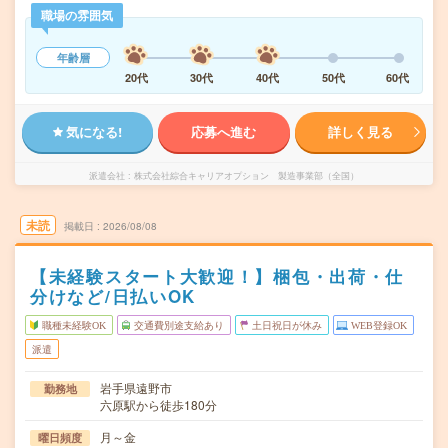
職場の雰囲気
年齢層
20代
30代
40代
50代
60代
気になる!
応募へ進む
詳しく見る
派遣会社
株式会社綜合キャリアオプション 製造事業部（全国）
未読
掲載日
2026/08/08
【未経験スタート大歓迎！】梱包・出荷・仕
分けなど/日払いOK
職種未経験OK
交通費別途支給あり
土日祝日が休み
WEB登録OK
派遣
岩手県遠野市
勤務地
六原駅から徒歩180分
月～金
曜日頻度