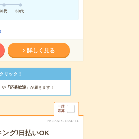
50代
60代
）
詳しく見る
クリック！
」
や
「応募歓迎」
が届きます！
一括
応募
No.SKST5212237-T4
ング/日払いOK