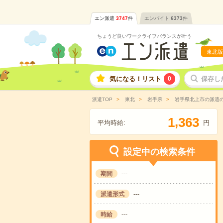
エン派遣
3747
件
エンバイト
6373
件
ちょうど良いワークライフバランスが叶う
東北版
気になる！リスト
0
保存し
派遣TOP
東北
岩手県
岩手県北上市の派遣
,
1
3
6
3
平均時給:
円
設定中の検索条件
期間
---
派遣形式
---
時給
---