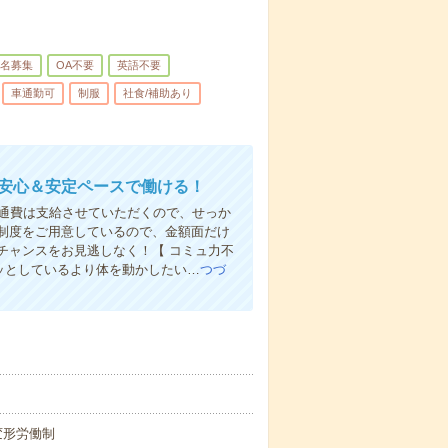
名募集
OA不要
英語不要
車通勤可
制服
社食/補助あり
！安心＆安定ペースで働ける！
ん交通費は支給させていただくので、せっか
制度をご用意しているので、金額面だけ
チャンスをお見逃しなく！【 コミュ力不
ジッとしているより体を動かしたい…
つづ
の変形労働制