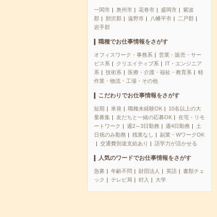
一関市
奥州市
花巻市
盛岡市
紫波
郡
胆沢郡
遠野市
八幡平市
二戸郡
岩手郡
職種でお仕事情報をさがす
オフィスワーク・事務系
営業・販売・サー
ビス系
クリエイティブ系
IT・エンジニア
系
技術系
医療・介護・福祉・教育系
軽
作業・物流・工場・その他
こだわりでお仕事情報をさがす
短期
単発
職種未経験OK
10名以上の大
量募集
友だちと一緒の応募OK
在宅・リモ
ートワーク
週2～3日勤務
週4日勤務
土
日祝のみ勤務
残業なし
副業・WワークOK
交通費別途支給あり
語学力が活かせる
人気のワードでお仕事情報をさがす
急募
年齢不問
財団法人
英語
書類チェ
ック
テレビ局
封入
大学