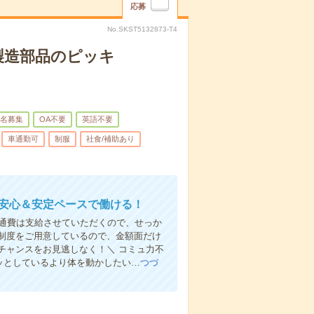
応募
No.SKST5132873-T4
製造部品のピッキ
名募集
OA不要
英語不要
車通勤可
制服
社食/補助あり
！安心＆安定ペースで働ける！
ん交通費は支給させていただくので、せっか
制度をご用意しているので、金額面だけ
チャンスをお見逃しなく！＼ コミュ力不
ジッとしているより体を動かしたい…
つづ