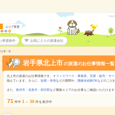
ヘル
エリア変更
た希望条件
お気に入りの派遣会社
の仕事一覧
岩手県北上市
の派遣のお仕事情報一覧
北上市の派遣のお仕事情報です。
オフィスワーク・事務系
、
営業・販売・サー
揃えています。さらに、
短期
・
単発
などの期間や、
職種未経験OK
などのこだ
また、
奥州市
・
花巻市
・
胆沢郡
など隣接エリアのお仕事もご確認いただけます
71
1
30
件中
～
件を表示中