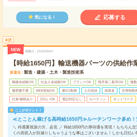
応募する
気になる！
未読
NEW
掲載日
2026/08/07
【時給1650円】輸送機器パーツの供給作業
製造・建築・土木・製造技術系
派遣先
職種未経験OK
社会人未経験OK
ブランクOK
既卒第二新卒OK
複数
履歴書不要
WEB登録OK
週5日勤務
土日祝休
残業多
交替制勤
社食/補助あり
日払いOK
電話対応なし
ルーティン
ネットワーク
ここがポイント！
≪とことん稼げる高時給1650円≫ルーチンワーク多め
＼ 待遇重視派の方、必見 ／ 時給1650円の厚待遇を実現！もちろ
くの高収入が目減りしちゃうような事はございません！しかも日払い