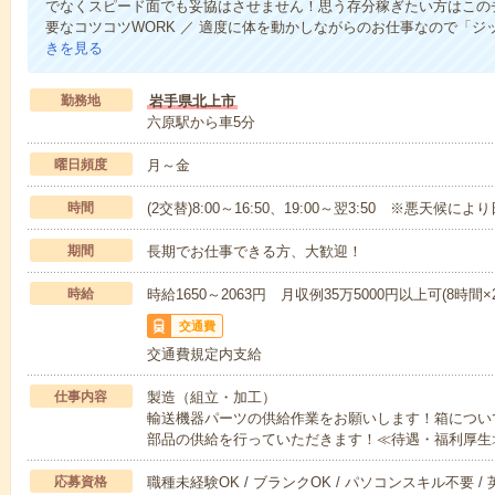
でなくスピード面でも妥協はさせません！思う存分稼ぎたい方はこの
要なコツコツWORK ／ 適度に体を動かしながらのお仕事なので「
きを見る
勤務地
岩手県北上市
六原駅から車5分
曜日頻度
月～金
時間
(2交替)8:00～16:50、19:00～翌3:50 ※悪天候
期間
長期でお仕事できる方、大歓迎！
時給
時給1650～2063円 月収例35万5000円以上可(8時間
交通費
交通費規定内支給
仕事内容
製造（組立・加工）
輸送機器パーツの供給作業をお願いします！箱につい
部品の供給を行っていただきます！≪待遇・福利厚生
応募資格
職種未経験OK / ブランクOK / パソコンスキル不要 /