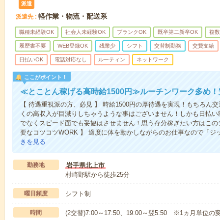
派遣
軽作業・物流・配送系
派遣先
職種未経験OK
社会人未経験OK
ブランクOK
既卒第二新卒OK
複数
履歴書不要
WEB登録OK
残業少
シフト
交替制勤務
交費支給
日払いOK
電話対応なし
ルーティン
ネットワーク
ここがポイント！
≪とことん稼げる高時給1500円≫ルーチンワーク多め
【 待遇重視派の方、必見 】 時給1500円の厚待遇を実現！もちろ
くの高収入が目減りしちゃうような事はございません！しかも日払い
でなくスピード面でも妥協はさせません！思う存分稼ぎたい方はこの
要なコツコツWORK 】 適度に体を動かしながらのお仕事なので「
きを見る
勤務地
岩手県北上市
村崎野駅から徒歩25分
曜日頻度
シフト制
時間
(2交替)7:00～17:50、19:00～翌5:50 ※1ヵ月単位