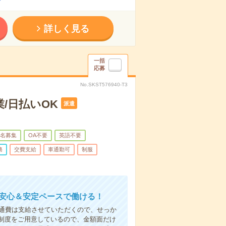
詳しく見る
一括
応募
No.SKST576940-T3
/日払いOK
派遣
名募集
OA不要
英語不要
務
交費支給
車通勤可
制服
！安心＆安定ペースで働ける！
ん交通費は支給させていただくので、せっか
制度をご用意しているので、金額面だけ