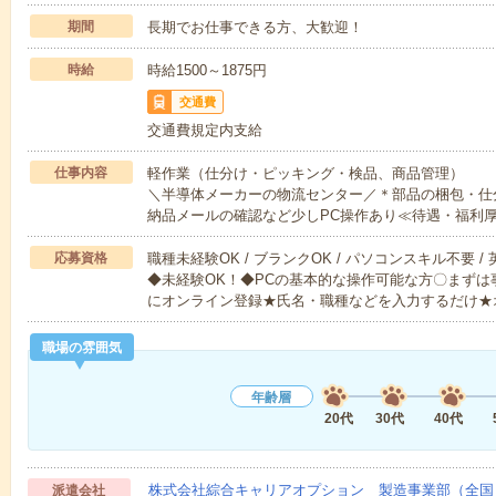
期間
長期でお仕事できる方、大歓迎！
時給
時給1500～1875円
交通費
交通費規定内支給
仕事内容
軽作業（仕分け・ピッキング・検品、商品管理）
＼半導体メーカーの物流センター／＊部品の梱包・仕
納品メールの確認など少しPC操作あり≪待遇・福利
応募資格
職種未経験OK / ブランクOK / パソコンスキル不要 /
◆未経験OK！◆PCの基本的な操作可能な方〇まずは
にオンライン登録★氏名・職種などを入力するだけ★
職場の雰囲気
年齢層
20代
30代
40代
株式会社綜合キャリアオプション 製造事業部（全国
派遣会社