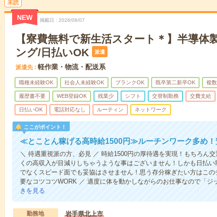
未読
NEW
掲載日
2026/08/07
【寮費無料で新生活スタート＊】半導体
ング/日払いOK
派遣
軽作業・物流・配送系
派遣先
職種未経験OK
社会人未経験OK
ブランクOK
既卒第二新卒OK
複数
履歴書不要
WEB登録OK
残業少
シフト
交替制勤務
交費支給
日払いOK
電話対応なし
ルーティン
ネットワーク
ここがポイント！
≪とことん稼げる高時給1500円≫ルーチンワーク多め
＼ 待遇重視派の方、必見 ／ 時給1500円の厚待遇を実現！もちろ
くの高収入が目減りしちゃうような事はございません！しかも日払い
でなくスピード面でも妥協はさせません！思う存分稼ぎたい方はこの
要なコツコツWORK ／ 適度に体を動かしながらのお仕事なので「
きを見る
勤務地
岩手県北上市