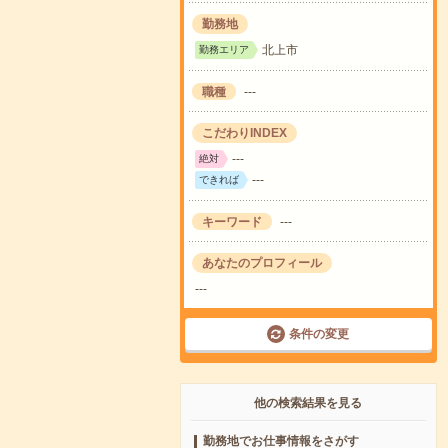
勤務地
北上市
勤務エリア
職種
---
こだわりINDEX
---
絶対
---
できれば
キーワード
---
あなたのプロフィール
---
条件の変更
他の検索結果を見る
勤務地でお仕事情報をさがす