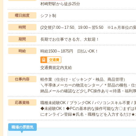
村崎野駅から徒歩25分
曜日頻度
シフト制
時間
(2交替)7:00～17:50、19:00～翌5:50 ※1ヵ月単位
期間
長期でお仕事できる方、大歓迎！
時給
時給1500～1875円 日払いOK！
交通費
交通費規定内支給
仕事内容
軽作業（仕分け・ピッキング・検品、商品管理）
＼半導体メーカーの物流センター／＊部品の梱包・仕
納品メールの確認など少しPC操作あり≪待遇・福利
応募資格
職種未経験OK / ブランクOK / パソコンスキル不要 /
◆未経験OK！◆PCの基本的な操作可能な方〇まずは
にオンライン登録★氏名・職種などを入力するだけ★
職場の雰囲気