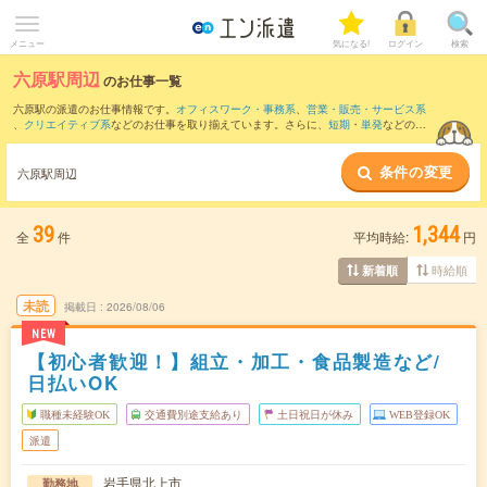
メニュー
気になる!
ログイン
検索
六原駅周辺
のお仕事一覧
六原駅の派遣のお仕事情報です。
オフィスワーク・事務系
、
営業・販売・サービス系
、
クリエイティブ系
などのお仕事を取り揃えています。さらに、
短期
・
単発
などの期
間や、
職種未経験OK
などのこだわり条件で絞り込んでいただけます。
条件の変更
また、
北上駅
・
村崎野駅
・
金ケ崎駅
・
水沢江刺駅
・
水沢駅
など近隣駅のお仕事もご確
六原駅周辺
認いただけます。
39
1,344
全
件
平均時給:
円
時給順
新着順
未読
掲載日
2026/08/06
NEW
【初心者歓迎！】組立・加工・食品製造など/
日払いOK
職種未経験OK
交通費別途支給あり
土日祝日が休み
WEB登録OK
派遣
岩手県北上市
勤務地