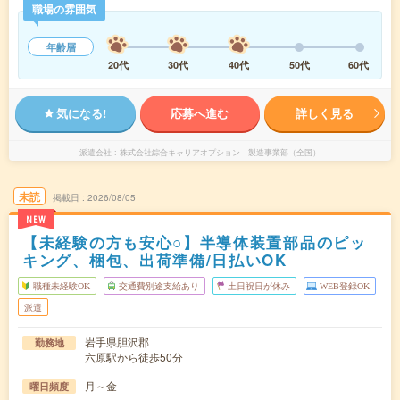
職場の雰囲気
年齢層
20代
30代
40代
50代
60代
気になる!
応募へ進む
詳しく見る
派遣会社
株式会社綜合キャリアオプション 製造事業部（全国）
未読
掲載日
2026/08/05
NEW
【未経験の方も安心○】半導体装置部品のピッ
キング、梱包、出荷準備/日払いOK
職種未経験OK
交通費別途支給あり
土日祝日が休み
WEB登録OK
派遣
岩手県胆沢郡
勤務地
六原駅から徒歩50分
月～金
曜日頻度