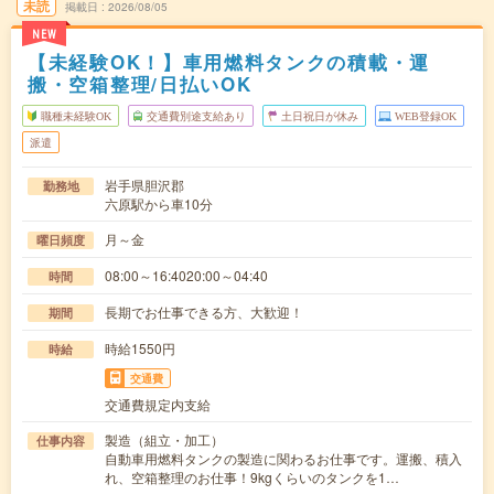
未読
掲載日
2026/08/05
NEW
【未経験OK！】車用燃料タンクの積載・運
搬・空箱整理/日払いOK
職種未経験OK
交通費別途支給あり
土日祝日が休み
WEB登録OK
派遣
岩手県胆沢郡
勤務地
六原駅から車10分
月～金
曜日頻度
08:00～16:4020:00～04:40
時間
長期でお仕事できる方、大歓迎！
期間
時給1550円
時給
交通費
交通費規定内支給
製造（組立・加工）
仕事内容
自動車用燃料タンクの製造に関わるお仕事です。運搬、積入
れ、空箱整理のお仕事！9kgくらいのタンクを1…