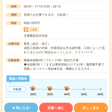
08:00～17:1513:00～22:15
時間
長期でお仕事できる方、大歓迎！
期間
時給1200円
時給
交通費
交通費規定内支給
製造（組立・加工）
仕事内容
成形工程車の内装・外装部品を作る諸作業。工程によって流
れてきたものに部品をセットしたり、ドライバーで…
職種未経験OK / ブランクOK / 英語力不要
応募資格
◆未経験OK！〇まずは事前登録だけでもOK！履歴書不要で
気軽にオンライン登録★氏名・職種などを入力す…
職場の雰囲気
年齢層
20代
30代
40代
50代
60代
気になる!
応募へ進む
詳しく見る