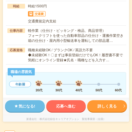
時給1500円
時給
交通費
交通費規定内支給
軽作業（仕分け・ピッキング・検品、商品管理）
仕事内容
フォークリフトを使った自動車部品の仕分け・運搬作業空き
箱の仕分け・屋内用小型輸送車を運転しての部品運…
職種未経験OK / ブランクOK / 英語力不要
応募資格
◆未経験OK！〇まずは事前登録だけでもOK！履歴書不要で
気軽にオンライン登録★氏名・職種などを入力す…
職場の雰囲気
年齢層
20代
30代
40代
50代
60代
気になる!
応募へ進む
詳しく見る
派遣会社
株式会社綜合キャリアオプション 製造事業部（全国）