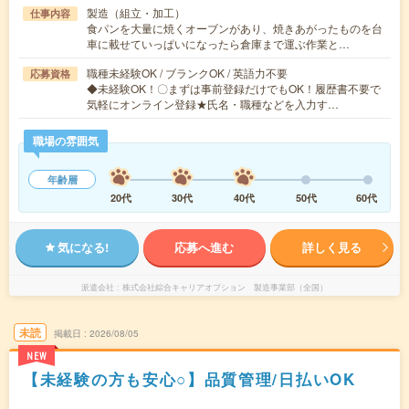
製造（組立・加工）
仕事内容
食パンを大量に焼くオーブンがあり、焼きあがったものを台
車に載せていっぱいになったら倉庫まで運ぶ作業と…
職種未経験OK / ブランクOK / 英語力不要
応募資格
◆未経験OK！〇まずは事前登録だけでもOK！履歴書不要で
気軽にオンライン登録★氏名・職種などを入力す…
職場の雰囲気
年齢層
20代
30代
40代
50代
60代
気になる!
応募へ進む
詳しく見る
派遣会社
株式会社綜合キャリアオプション 製造事業部（全国）
未読
掲載日
2026/08/05
NEW
【未経験の方も安心○】品質管理/日払いOK