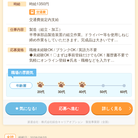
時給1350円
時給
交通費
交通費規定内支給
製造（組立・加工）
仕事内容
半導体部品製造装置の組立作業。ドライバー等を使用しねじ
締め作業をしていただきます。完成品は大きいです…
職種未経験OK / ブランクOK / 英語力不要
応募資格
◆未経験OK！〇まずは事前登録だけでもOK！履歴書不要で
気軽にオンライン登録★氏名・職種などを入力す…
職場の雰囲気
年齢層
20代
30代
40代
50代
60代
気になる!
応募へ進む
詳しく見る
派遣会社
株式会社綜合キャリアオプション 製造事業部（全国）
未読
掲載日
2026/08/05