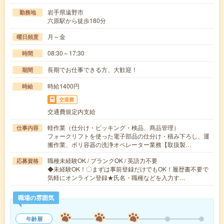
岩手県遠野市
勤務地
六原駅から徒歩180分
月～金
曜日頻度
08:30～17:30
時間
長期でお仕事できる方、大歓迎！
期間
時給1400円
時給
交通費
交通費規定内支給
軽作業（仕分け・ピッキング・検品、商品管理）
仕事内容
フォークリフトを使った電子部品の仕分け・積み下ろし、運
搬作業、ポリ容器の洗浄オペレーター業務【取扱製…
職種未経験OK / ブランクOK / 英語力不要
応募資格
◆未経験OK！〇まずは事前登録だけでもOK！履歴書不要で
気軽にオンライン登録★氏名・職種などを入力す…
職場の雰囲気
年齢層