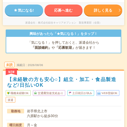
気になる!
応募へ進む
詳しく見る
派遣会社
株式会社綜合キャリアオプション 製造事業部（全国）
興味があったら「★気になる！」をタップ！
「気になる！」を押しておくと、派遣会社から
「面談確約」
や
「応募歓迎」
が届きます！
未読
掲載日
2026/08/06
NEW
【未経験の方も安心○】組立・加工・食品製造
など/日払いOK
職種未経験OK
交通費別途支給あり
土日祝日が休み
WEB登録OK
派遣
岩手県北上市
勤務地
六原駅から徒歩30分
月～金
曜日頻度