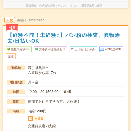
派遣会社
株式会社綜合キャリアオプション 製造事業部（全国）
未読
掲載日
2026/08/05
NEW
【経験不問！未経験○】パン粉の検査、異物除
去/日払いOK
職種未経験OK
交通費別途支給あり
土日祝日が休み
WEB登録OK
派遣
岩手県奥州市
勤務地
六原駅から車17分
月～金
曜日頻度
12:00～20:4508:00～16:45
時間
長期でお仕事できる方、大歓迎！
期間
時給1200円
時給
交通費
交通費規定内支給