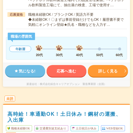
ル飲料製造工場にて、抽出液の検査、工場で使用す…
職種未経験OK / ブランクOK / 英語力不要
応募資格
◆未経験OK！〇まずは事前登録だけでもOK！履歴書不要で
気軽にオンライン登録★氏名・職種などを入力す…
職場の雰囲気
年齢層
20代
30代
40代
50代
60代
気になる!
応募へ進む
詳しく見る
派遣会社
株式会社綜合キャリアオプション 製造事業部（全国）
未読
高時給！車通勤OK！土日休み！鋼材の運搬、
入出庫
職種未経験OK
交通費別途支給あり
土日祝日が休み
WEB登録OK