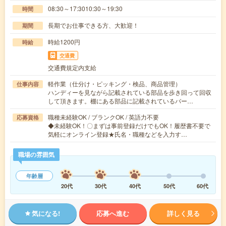
08:30～17:3010:30～19:30
時間
長期でお仕事できる方、大歓迎！
期間
時給1200円
時給
交通費
交通費規定内支給
軽作業（仕分け・ピッキング・検品、商品管理）
仕事内容
ハンディーを見ながら記載されている部品を歩き回って回収
して頂きます。棚にある部品に記載されているバー…
職種未経験OK / ブランクOK / 英語力不要
応募資格
◆未経験OK！〇まずは事前登録だけでもOK！履歴書不要で
気軽にオンライン登録★氏名・職種などを入力す…
職場の雰囲気
年齢層
20代
30代
40代
50代
60代
気になる!
応募へ進む
詳しく見る