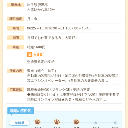
岩手県胆沢郡
勤務地
六原駅から車10分
月～金
曜日頻度
06:25～15:1016:30～01:1507:00～15:45
時間
長期でお仕事できる方、大歓迎！
期間
時給1600円
時給
交通費
交通費規定内支給
製造（組立・加工）
仕事内容
自動車内装部品組付け・加工ほか付帯業務※自動車内装部品
加工マシンオペレーター。※自動車の天井部分の裏…
職種未経験OK / ブランクOK / 英語力不要
応募資格
◆未経験OK！〇まずは事前登録だけでもOK！履歴書不要で
気軽にオンライン登録★氏名・職種などを入力す…
職場の雰囲気
年齢層