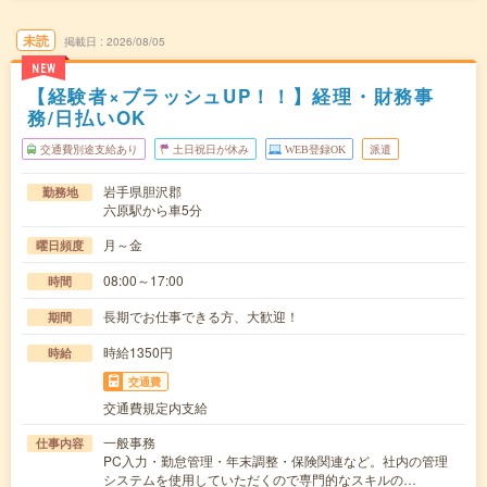
未読
掲載日
2026/08/05
NEW
【経験者×ブラッシュUP！！】経理・財務事
務/日払いOK
交通費別途支給あり
土日祝日が休み
WEB登録OK
派遣
岩手県胆沢郡
勤務地
六原駅から車5分
月～金
曜日頻度
08:00～17:00
時間
長期でお仕事できる方、大歓迎！
期間
時給1350円
時給
交通費
交通費規定内支給
一般事務
仕事内容
PC入力・勤怠管理・年末調整・保険関連など。社内の管理
システムを使用していただくので専門的なスキルの…