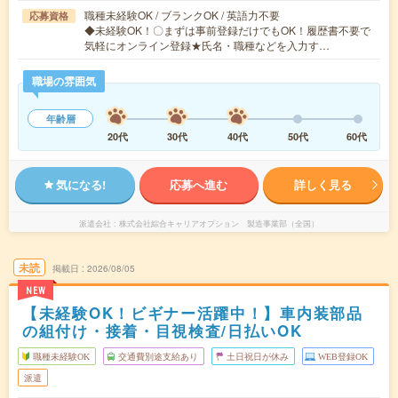
職種未経験OK / ブランクOK / 英語力不要
応募資格
◆未経験OK！〇まずは事前登録だけでもOK！履歴書不要で
気軽にオンライン登録★氏名・職種などを入力す…
職場の雰囲気
年齢層
20代
30代
40代
50代
60代
気になる!
応募へ進む
詳しく見る
派遣会社
株式会社綜合キャリアオプション 製造事業部（全国）
未読
掲載日
2026/08/05
NEW
【未経験OK！ビギナー活躍中！】車内装部品
の組付け・接着・目視検査/日払いOK
職種未経験OK
交通費別途支給あり
土日祝日が休み
WEB登録OK
派遣