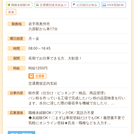
職種未経験OK
交通費別途支給あり
土日祝日が休み
WEB登録OK
派遣
岩手県奥州市
勤務地
六原駅から車17分
月～金
曜日頻度
08:00～16:45
時間
長期でお仕事できる方、大歓迎！
期間
時給1250円
時給
交通費
交通費規定内支給
軽作業（仕分け・ピッキング・検品、商品管理）
仕事内容
パン粉を作っている工場で完成したパン粉の品質検査を行い
ます。水分に浸した際の吸収率を機械で出したり、…
職種未経験OK / ブランクOK / 英語力不要
応募資格
◆未経験OK！〇まずは事前登録だけでもOK！履歴書不要で
気軽にオンライン登録★氏名・職種などを入力す…