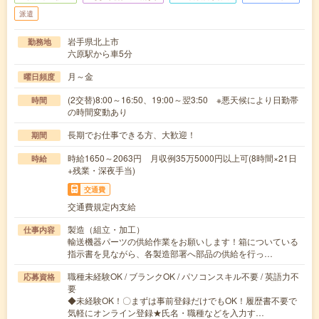
派遣
岩手県北上市
勤務地
六原駅から車5分
月～金
曜日頻度
(2交替)8:00～16:50、19:00～翌3:50 ※悪天候により日勤帯
時間
の時間変動あり
長期でお仕事できる方、大歓迎！
期間
時給1650～2063円 月収例35万5000円以上可(8時間×21日
時給
+残業・深夜手当)
交通費
交通費規定内支給
製造（組立・加工）
仕事内容
輸送機器パーツの供給作業をお願いします！箱についている
指示書を見ながら、各製造部署へ部品の供給を行っ…
職種未経験OK / ブランクOK / パソコンスキル不要 / 英語力不
応募資格
要
◆未経験OK！〇まずは事前登録だけでもOK！履歴書不要で
気軽にオンライン登録★氏名・職種などを入力す…