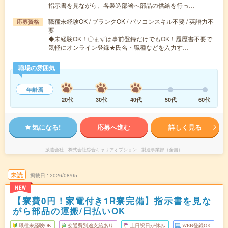
指示書を見ながら、各製造部署へ部品の供給を行っ…
職種未経験OK / ブランクOK / パソコンスキル不要 / 英語力不
応募資格
要
◆未経験OK！〇まずは事前登録だけでもOK！履歴書不要で
気軽にオンライン登録★氏名・職種などを入力す…
職場の雰囲気
年齢層
20代
30代
40代
50代
60代
気になる!
応募へ進む
詳しく見る
派遣会社
株式会社綜合キャリアオプション 製造事業部（全国）
未読
掲載日
2026/08/05
NEW
【寮費0円！家電付き1R寮完備】指示書を見な
がら部品の運搬/日払いOK
職種未経験OK
交通費別途支給あり
土日祝日が休み
WEB登録OK