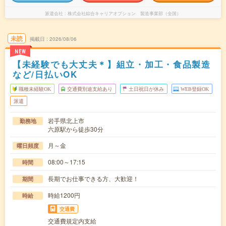
派遣会社
株式会社綜合キャリアオプション 製造事業部（全国）
未読
掲載日
2026/08/06
NEW
【未経験でも大丈夫＊】組立・加工・食品製造
など/日払いOK
職種未経験OK
交通費別途支給あり
土日祝日が休み
WEB登録OK
派遣
岩手県北上市
勤務地
六原駅から徒歩30分
月～金
曜日頻度
08:00～17:15
時間
長期でお仕事できる方、大歓迎！
期間
時給1200円
時給
交通費
交通費規定内支給