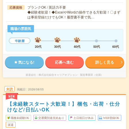
ブランクOK / 英語力不要
応募資格
◆経験者歓迎！◆ExcelやWordの操作できる方歓迎！〇まず
は事前登録だけでもOK！履歴書不要で気…
職場の雰囲気
年齢層
20代
30代
40代
50代
60代
気になる!
応募へ進む
詳しく見る
派遣会社
株式会社綜合キャリアオプション 製造事業部（全国）
未読
掲載日
2026/08/05
NEW
【未経験スタート大歓迎！】梱包・出荷・仕分
けなど/日払いOK
職種未経験OK
交通費別途支給あり
土日祝日が休み
WEB登録OK
派遣