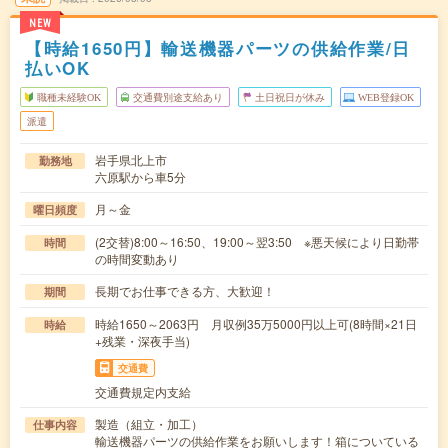
NEW
【時給1650円】輸送機器パーツの供給作業/日
払いOK
職種未経験OK
交通費別途支給あり
土日祝日が休み
WEB登録OK
派遣
岩手県北上市
勤務地
六原駅から車5分
月～金
曜日頻度
(2交替)8:00～16:50、19:00～翌3:50 ※悪天候により日勤帯
時間
の時間変動あり
長期でお仕事できる方、大歓迎！
期間
時給1650～2063円 月収例35万5000円以上可(8時間×21日
時給
+残業・深夜手当)
交通費
交通費規定内支給
製造（組立・加工）
仕事内容
輸送機器パーツの供給作業をお願いします！箱についている