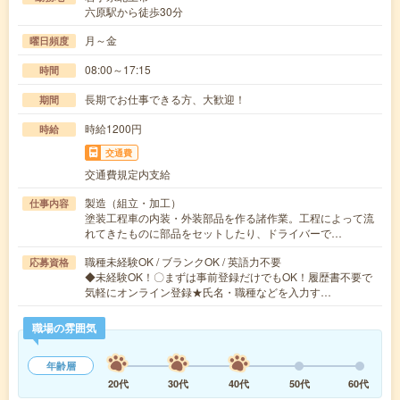
六原駅から徒歩30分
月～金
曜日頻度
08:00～17:15
時間
長期でお仕事できる方、大歓迎！
期間
時給1200円
時給
交通費
交通費規定内支給
製造（組立・加工）
仕事内容
塗装工程車の内装・外装部品を作る諸作業。工程によって流
れてきたものに部品をセットしたり、ドライバーで…
職種未経験OK / ブランクOK / 英語力不要
応募資格
◆未経験OK！〇まずは事前登録だけでもOK！履歴書不要で
気軽にオンライン登録★氏名・職種などを入力す…
職場の雰囲気
年齢層
20代
30代
40代
50代
60代