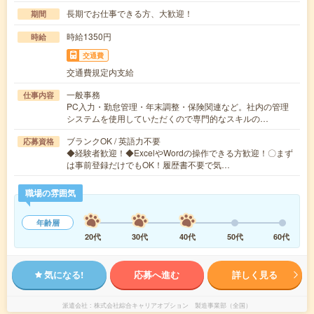
長期でお仕事できる方、大歓迎！
期間
時給1350円
時給
交通費
交通費規定内支給
一般事務
仕事内容
PC入力・勤怠管理・年末調整・保険関連など。社内の管理
システムを使用していただくので専門的なスキルの…
ブランクOK / 英語力不要
応募資格
◆経験者歓迎！◆ExcelやWordの操作できる方歓迎！〇まず
は事前登録だけでもOK！履歴書不要で気…
職場の雰囲気
年齢層
20代
30代
40代
50代
60代
気になる!
応募へ進む
詳しく見る
派遣会社
株式会社綜合キャリアオプション 製造事業部（全国）