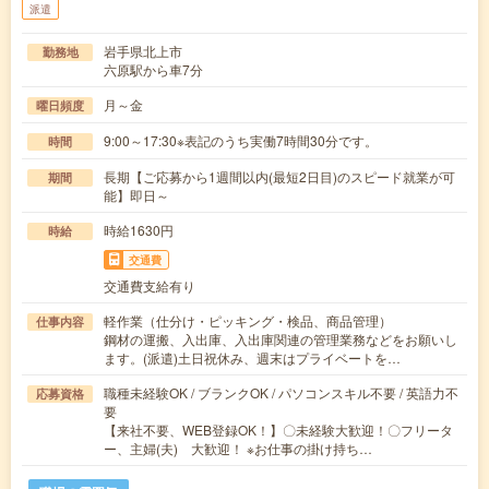
派遣
岩手県北上市
勤務地
六原駅から車7分
月～金
曜日頻度
9:00～17:30※表記のうち実働7時間30分です。
時間
長期【ご応募から1週間以内(最短2日目)のスピード就業が可
期間
能】即日～
時給1630円
時給
交通費
交通費支給有り
軽作業（仕分け・ピッキング・検品、商品管理）
仕事内容
鋼材の運搬、入出庫、入出庫関連の管理業務などをお願いし
ます。(派遣)土日祝休み、週末はプライベートを…
職種未経験OK / ブランクOK / パソコンスキル不要 / 英語力不
応募資格
要
【来社不要、WEB登録OK！】〇未経験大歓迎！〇フリータ
ー、主婦(夫) 大歓迎！ ※お仕事の掛け持ち…