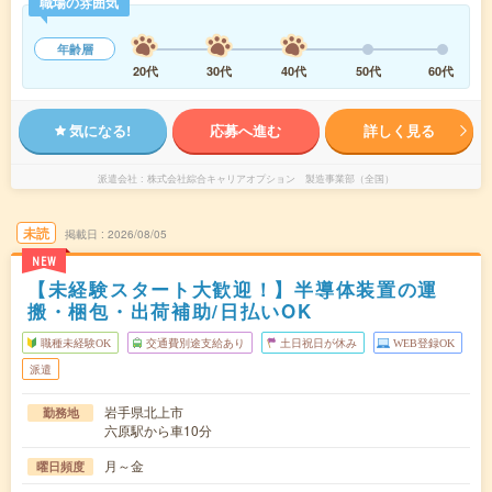
職場の雰囲気
年齢層
20代
30代
40代
50代
60代
気になる!
応募へ進む
詳しく見る
派遣会社
株式会社綜合キャリアオプション 製造事業部（全国）
未読
掲載日
2026/08/05
NEW
【未経験スタート大歓迎！】半導体装置の運
搬・梱包・出荷補助/日払いOK
職種未経験OK
交通費別途支給あり
土日祝日が休み
WEB登録OK
派遣
岩手県北上市
勤務地
六原駅から車10分
月～金
曜日頻度