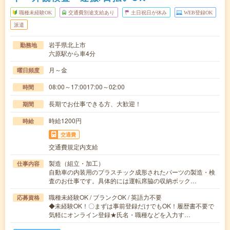
職種未経験OK
交通費別途支給あり
土日祝日が休み
WEB登録OK
派遣
岩手県北上市
勤務地
六原駅から車4分
月～金
曜日頻度
08:00～17:0017:00～02:00
時間
長期でお仕事できる方、大歓迎！
期間
時給1200円
時給
交通費
交通費規定内支給
製造（組立・加工）
仕事内容
自動車の内装用のプラスチック成形されたパーツの製造・検
査のお仕事です。具体的には運転席脇の収納ボック…
職種未経験OK / ブランクOK / 英語力不要
応募資格
◆未経験OK！〇まずは事前登録だけでもOK！履歴書不要で
気軽にオンライン登録★氏名・職種などを入力す…