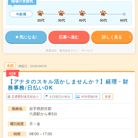
職場の雰囲気
年齢層
20代
30代
40代
50代
60代
気になる!
応募へ進む
詳しく見る
派遣会社
株式会社テクノ・サービス
未読
掲載日
2026/08/05
NEW
【アナタのスキル活かしませんか？】経理・財
務事務/日払いOK
交通費別途支給あり
土日祝日が休み
WEB登録OK
派遣
岩手県胆沢郡
勤務地
六原駅から車5分
月～金
曜日頻度
08:00～17:00
時間