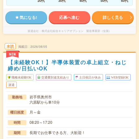
20代
30代
40代
50代
60代
気になる!
応募へ進む
詳しく見る
派遣会社
株式会社綜合キャリアオプション 製造事業部（全国）
未読
掲載日
2026/08/05
NEW
【未経験OK！】半導体装置の卓上組立・ねじ
締め/日払いOK
職種未経験OK
交通費別途支給あり
土日祝日が休み
WEB登録OK
派遣
岩手県奥州市
勤務地
六原駅から車10分
月～金
曜日頻度
08:20～17:20
時間
長期でお仕事できる方、大歓迎！
期間