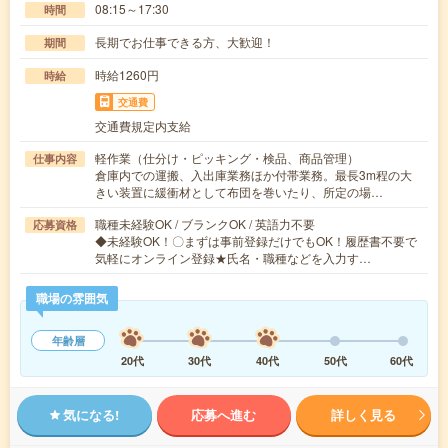
08:15～17:30
時間
長期でお仕事できる方、大歓迎！
期間
時給1260円
時給
交通費
交通費規定内支給
軽作業（仕分け・ピッキング・検品、商品管理）
仕事内容
倉庫内での運搬、入出庫業務ほか付帯業務。最長3m程の大
きい装置に緩衝材として布団を巻いたり、所定の場…
職種未経験OK / ブランクOK / 英語力不要
応募資格
◆未経験OK！〇まずは事前登録だけでもOK！履歴書不要で
気軽にオンライン登録★氏名・職種などを入力す…
職場の雰囲気
年齢層
20代
30代
40代
50代
60代
気になる!
応募へ進む
詳しく見る