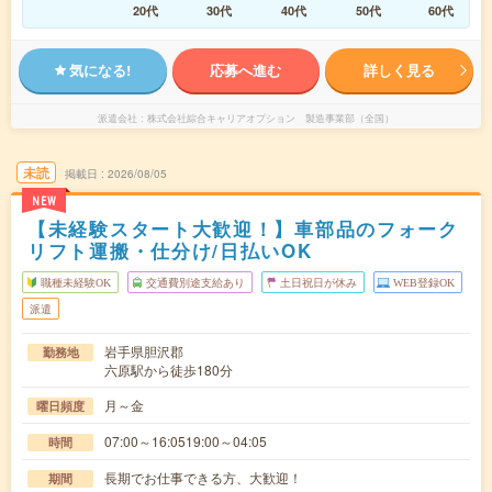
20代
30代
40代
50代
60代
気になる!
応募へ進む
詳しく見る
派遣会社
株式会社綜合キャリアオプション 製造事業部（全国）
未読
掲載日
2026/08/05
NEW
【未経験スタート大歓迎！】車部品のフォーク
リフト運搬・仕分け/日払いOK
職種未経験OK
交通費別途支給あり
土日祝日が休み
WEB登録OK
派遣
岩手県胆沢郡
勤務地
六原駅から徒歩180分
月～金
曜日頻度
07:00～16:0519:00～04:05
時間
長期でお仕事できる方、大歓迎！
期間