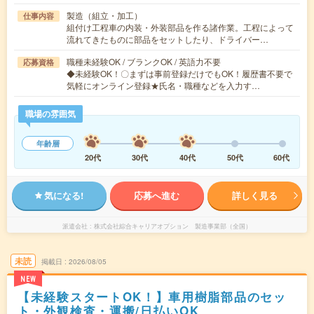
製造（組立・加工）
仕事内容
組付け工程車の内装・外装部品を作る諸作業。工程によって
流れてきたものに部品をセットしたり、ドライバー…
職種未経験OK / ブランクOK / 英語力不要
応募資格
◆未経験OK！〇まずは事前登録だけでもOK！履歴書不要で
気軽にオンライン登録★氏名・職種などを入力す…
職場の雰囲気
年齢層
20代
30代
40代
50代
60代
気になる!
応募へ進む
詳しく見る
派遣会社
株式会社綜合キャリアオプション 製造事業部（全国）
未読
掲載日
2026/08/05
NEW
【未経験スタートOK！】車用樹脂部品のセッ
ト・外観検査・運搬/日払いOK