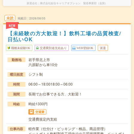
派遣会社
株式会社綜合キャリアオプション 製造事業部（全国）
未読
掲載日
2026/08/05
NEW
【未経験の方大歓迎！】飲料工場の品質検査/
日払いOK
職種未経験OK
交通費別途支給あり
WEB登録OK
派遣
岩手県北上市
勤務地
六原駅から車10分
シフト制
曜日頻度
06:00～18:0018:00～06:00
時間
長期でお仕事できる方、大歓迎！
期間
時給1330円
時給
交通費
交通費規定内支給
軽作業（仕分け・ピッキング・検品、商品管理）
仕事内容
ペットボトル飲料製造工場内での品質管理業務。ペットボト