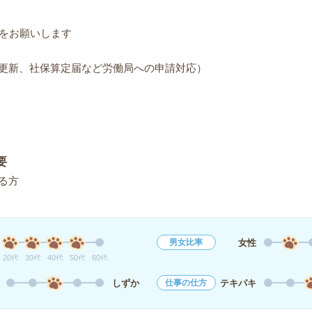
応をお願いします
更新、社保算定届など労働局への申請対応）
要
る方
女性
男女比率
20代
30代
40代
50代
60代
しずか
テキパキ
仕事の仕方