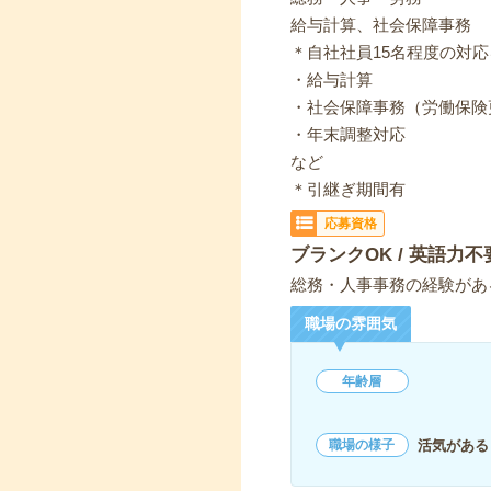
給与計算、社会保障事務
＊自社社員15名程度の対
・給与計算
・社会保障事務（労働保険
・年末調整対応
など
＊引継ぎ期間有
応募資格
ブランクOK / 英語力不
総務・人事事務の経験があ
職場の雰囲気
年齢層
活気がある
職場の様子