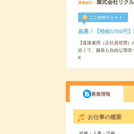
株式会社リク
派遣会社
ここがポイント！
急募！【時給1700円
【直接雇用（正社員登用）
近くて、服装も自由な環境＊
K
募集情報
お仕事の概要
総務・人事・労務