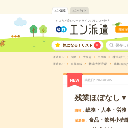
エン派遣
エンバイト
ちょうど良いワークライフバランスが叶う
関東版
気になる！リスト
0
保存し
派遣TOP
関西
大阪府
中央区
株式会社リ
派遣TOP
京阪本線
北浜(大阪府)駅
残業ほぼな
NEW
掲載日
2026
/
08
/
05
残業ほぼなし▼
総務・人事・労務
職種
食品・飲料小売
派遣先