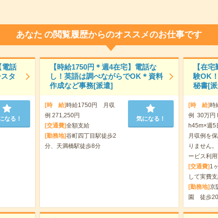
あなた
の閲覧履歴からのオススメのお仕事です
【電話
【時給1750円＊週4在宅】電話な
【在宅
シスタ
し！英語は調べながらでOK＊資料
験OK
作成など事務[派遣]
秘書[派
[時 給]
時給1750円 月収
[時 給]
時
例 271,250円
例 30万円
になる！
気になる！
[交通費]
全額支給
h45m×週5
[勤務地]
谷町四丁目駅徒歩2
月収例を保
分、天満橋駅徒歩8分
りません。
ービス利用
[交通費]
1
して実費支
[勤務地]
京
園 徒歩2