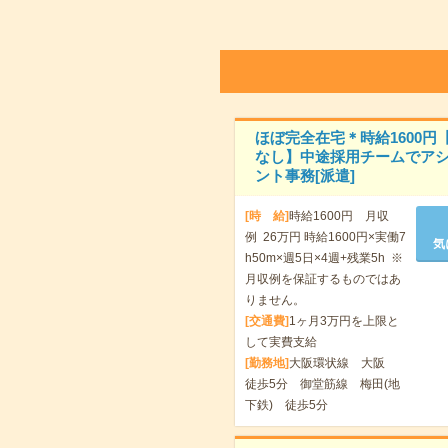
ほぼ完全在宅＊時給1600円
なし】中途採用チームでア
ント事務[派遣]
[時 給]
時給1600円 月収
例 26万円 時給1600円×実働7
気
h50m×週5日×4週+残業5h ※
月収例を保証するものではあ
りません。
[交通費]
1ヶ月3万円を上限と
して実費支給
[勤務地]
大阪環状線 大阪
徒歩5分 御堂筋線 梅田(地
下鉄) 徒歩5分