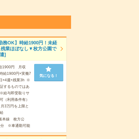
勤務OK】時給1900円！未経
！残業ほぼなし▼枚方公園で
遣]
給1900円 月収
 時給1900円×実働7
気になる！
日×4週+残業3h ※
証するものではあ
※給与即受取りサ
可（利用条件有）
ヶ月3万円を上限と
給
阪本線 枚方公
0分 ※車通勤可能