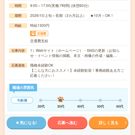
9:00～17:00(実働:7時間) (休憩60分)
時間
2026/10/上旬～長期（3カ月以上） ★10月～OK！
期間
時給1300円
時給
交通費
交通費支給
1）Webサイト（ホームページ）・SNSの更新（お知ら
仕事内容
せ・イベント情報の掲載、本文・画像の作成・編集…
職種未経験OK
応募資格
【こんな方におススメ！】未経験歓迎！事務経験ある方ご
応募ください！
職場の雰囲気
年齢層
20代
30代
40代
50代
60代
気になる!
応募へ進む
詳しく見る