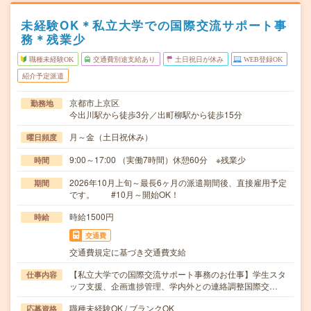
未経験OK＊私立大学での国際交流サポート事
務＊残業少
職種未経験OK
交通費別途支給あり
土日祝日が休み
WEB登録OK
紹介予定派遣
京都市上京区
勤務地
今出川駅から徒歩3分／出町柳駅から徒歩15分
月～金（土日祝休み）
曜日頻度
9:00～17:00 （実働7時間）休憩60分 ※残業少
時間
2026年10月上旬～最長6ヶ月の派遣期間後、直接雇用予定
期間
です。 #10月～開始OK！
時給1500円
時給
交通費
交通費規定に基づき交通費支給
【私立大学での国際交流サポート事務のお仕事】学生スタ
仕事内容
ッフ支援、企画進捗管理、学内外との連絡調整国際交…
職種未経験OK / ブランクOK
応募資格