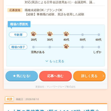
対応(英語による日常会話使用あり)・会議資料、議…
職種未経験OK / ブランクOK
応募資格
【経験】事務職の経験、英語を使用した経験
職場の雰囲気
年齢層
20代
30代
40代
50代
60代
職場の様子
活気がある
しずか
もっと見る
気になる!
応募へ進む
詳しく見る
派遣会社
マンパワーグループ株式会社
未読
掲載日
2026/08/10