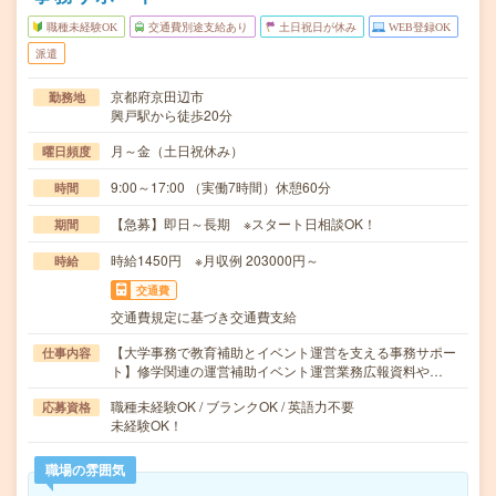
職種未経験OK
交通費別途支給あり
土日祝日が休み
WEB登録OK
派遣
京都府京田辺市
勤務地
興戸駅から徒歩20分
月～金（土日祝休み）
曜日頻度
9:00～17:00 （実働7時間）休憩60分
時間
【急募】即日～長期 ※スタート日相談OK！
期間
時給1450円 ※月収例 203000円～
時給
交通費
交通費規定に基づき交通費支給
【大学事務で教育補助とイベント運営を支える事務サポー
仕事内容
ト】修学関連の運営補助イベント運営業務広報資料や…
職種未経験OK / ブランクOK / 英語力不要
応募資格
未経験OK！
職場の雰囲気