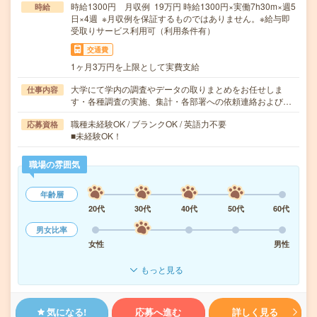
時給1300円 月収例 19万円 時給1300円×実働7h30m×週5
時給
日×4週 ※月収例を保証するものではありません。※給与即
受取りサービス利用可（利用条件有）
交通費
1ヶ月3万円を上限として実費支給
大学にて学内の調査やデータの取りまとめをお任せしま
仕事内容
す・各種調査の実施、集計・各部署への依頼連絡および…
職種未経験OK / ブランクOK / 英語力不要
応募資格
■未経験OK！
職場の雰囲気
年齢層
20代
30代
40代
50代
60代
男女比率
女性
男性
もっと見る
気になる!
応募へ進む
詳しく見る