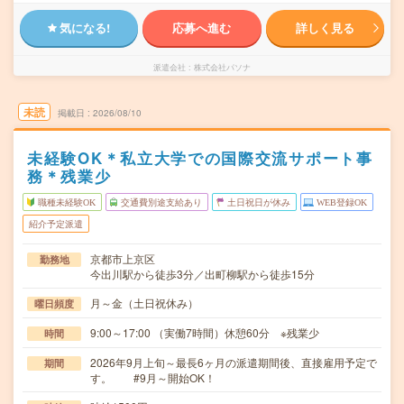
気になる!
応募へ進む
詳しく見る
派遣会社
株式会社パソナ
未読
掲載日
2026/08/10
未経験OK＊私立大学での国際交流サポート事
務＊残業少
職種未経験OK
交通費別途支給あり
土日祝日が休み
WEB登録OK
紹介予定派遣
京都市上京区
勤務地
今出川駅から徒歩3分／出町柳駅から徒歩15分
月～金（土日祝休み）
曜日頻度
9:00～17:00 （実働7時間）休憩60分 ※残業少
時間
2026年9月上旬～最長6ヶ月の派遣期間後、直接雇用予定で
期間
す。 #9月～開始OK！