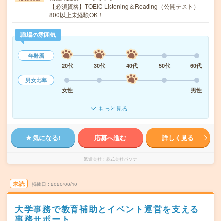
【必須資格】TOEIC Listening＆Reading（公開テスト）
800以上未経験OK！
職場の雰囲気
年齢層
20代
30代
40代
50代
60代
男女比率
女性
男性
もっと見る
気になる!
応募へ進む
詳しく見る
派遣会社
株式会社パソナ
未読
掲載日
2026/08/10
大学事務で教育補助とイベント運営を支える
事務サポート