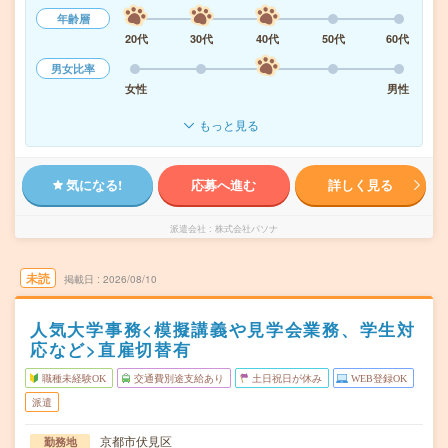
年齢層
20代
30代
40代
50代
60代
男女比率
女性
男性
もっと見る
気になる!
応募へ進む
詳しく見る
派遣会社
株式会社パソナ
未読
掲載日
2026/08/10
人気大学事務<模擬講義や見学会業務、学生対
応など>直雇切替有
職種未経験OK
交通費別途支給あり
土日祝日が休み
WEB登録OK
派遣
京都市伏見区
勤務地