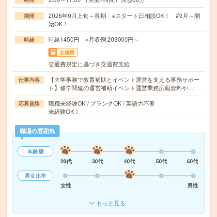
2026年9月上旬～長期 ※スタート日相談OK！ #9月～開
期間
始OK！
時給1450円 ※月収例 203000円～
時給
交通費
交通費規定に基づき交通費支給
【大学事務で教育補助とイベント運営を支える事務サポー
仕事内容
ト】修学関連の運営補助イベント運営業務広報資料や…
職種未経験OK / ブランクOK / 英語力不要
応募資格
未経験OK！
職場の雰囲気
年齢層
20代
30代
40代
50代
60代
男女比率
女性
男性
もっと見る