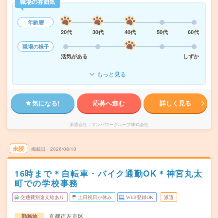
職場の雰囲気
年齢層
20代
30代
40代
50代
60代
職場の様子
活気がある
しずか
もっと見る
気になる!
応募へ進む
詳しく見る
派遣会社
マンパワーグループ株式会社
未読
掲載日
2026/08/10
16時まで＊自転車・バイク通勤OK＊神宮丸太
町での学校事務
交通費別途支給あり
土日祝日が休み
WEB登録OK
派遣
京都市左京区
勤務地