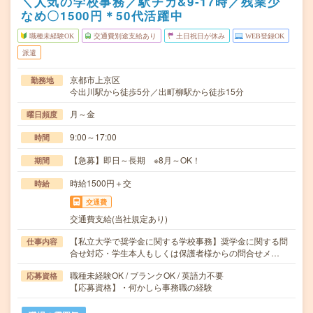
＼人気の学校事務／駅チカ&9‐17時／残業少
なめ〇1500円＊50代活躍中
職種未経験OK
交通費別途支給あり
土日祝日が休み
WEB登録OK
派遣
京都市上京区
勤務地
今出川駅から徒歩5分／出町柳駅から徒歩15分
月～金
曜日頻度
9:00～17:00
時間
【急募】即日～長期 ※8月～OK！
期間
時給1500円＋交
時給
交通費
交通費支給(当社規定あり)
【私立大学で奨学金に関する学校事務】奨学金に関する問
仕事内容
合せ対応・学生本人もしくは保護者様からの問合せメ…
職種未経験OK / ブランクOK / 英語力不要
応募資格
【応募資格】・何かしら事務職の経験