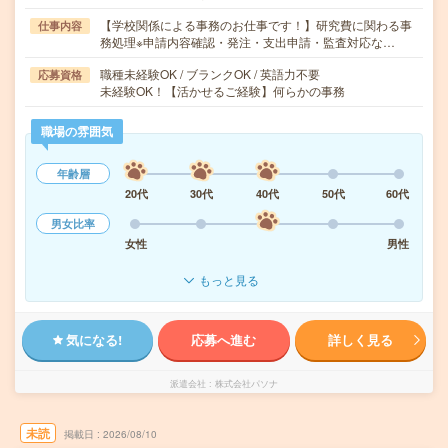
【学校関係による事務のお仕事です！】研究費に関わる事
仕事内容
務処理※申請内容確認・発注・支出申請・監査対応な…
職種未経験OK / ブランクOK / 英語力不要
応募資格
未経験OK！【活かせるご経験】何らかの事務
職場の雰囲気
年齢層
20代
30代
40代
50代
60代
男女比率
女性
男性
もっと見る
気になる!
応募へ進む
詳しく見る
派遣会社
株式会社パソナ
未読
掲載日
2026/08/10