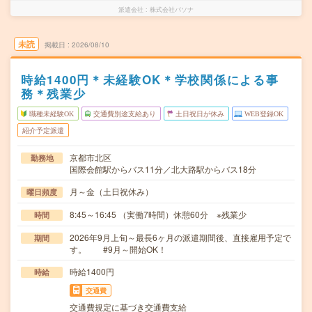
派遣会社
株式会社パソナ
未読
掲載日
2026/08/10
時給1400円＊未経験OK＊学校関係による事
務＊残業少
職種未経験OK
交通費別途支給あり
土日祝日が休み
WEB登録OK
紹介予定派遣
京都市北区
勤務地
国際会館駅からバス11分／北大路駅からバス18分
月～金（土日祝休み）
曜日頻度
8:45～16:45 （実働7時間）休憩60分 ※残業少
時間
2026年9月上旬～最長6ヶ月の派遣期間後、直接雇用予定で
期間
す。 #9月～開始OK！
時給1400円
時給
交通費
交通費規定に基づき交通費支給