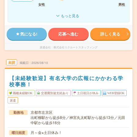
女性
男性
もっと見る
気になる!
応募へ進む
詳しく見る
派遣会社
株式会社リクルートスタッフィング
未読
掲載日
2026/08/10
【未経験歓迎】有名大学の広報にかかわる学
校事務！
職種未経験OK
交通費別途支給あり
土日祝日が休み
WEB登録OK
派遣
京都市左京区
勤務地
出町柳駅から徒歩8分／神宮丸太町駅から徒歩13分／元田
中駅から徒歩16分
月～金※土日休み！
曜日頻度