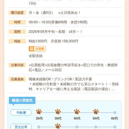
13分
月～金（週5日） ※土日祝休み！
曜日頻度
09:00～16:00(実働6時間 休憩1時間)
時間
2026年09月中旬～長期 ※9月～！
期間
時給1300円 月収例 156,000円
時給
交通費
全額支給
○伝票処理○出張旅費の申請手続き○窓口での学生・教授対
仕事内容
応○電話／メール対応
職種未経験OK / ブランクOK / 英語力不要
応募資格
＊未経験の方歓迎＊未経験の方でも安心スタート！・登録
時、キャリアを一緒に考える面談（電話面談の場合）…
職場の雰囲気
年齢層
20代
30代
40代
50代
60代
男女比率