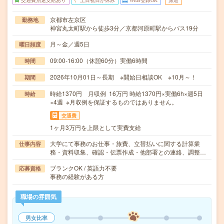
交通費別途支給あり
土日祝日が休み
WEB登録OK
派遣
京都市左京区
勤務地
神宮丸太町駅から徒歩3分／京都河原町駅からバス19分
月～金／週5日
曜日頻度
09:00-16:00（休憩60分）実働6時間
時間
2026年10月01日～長期 ※開始日相談OK ※10月～！
期間
時給1370円 月収例 16万円 時給1370円×実働6h×週5日
時給
×4週 ※月収例を保証するものではありません。
交通費
1ヶ月3万円を上限として実費支給
大学にて事務のお仕事・旅費、立替払いに関する計算業
仕事内容
務・資料収集、確認・伝票作成・他部署との連絡、調整…
ブランクOK / 英語力不要
応募資格
事務の経験がある方
職場の雰囲気
男女比率