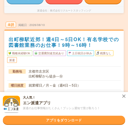
派遣会社
株式会社リクルートスタッフィング
未読
掲載日
2026/08/10
出町柳駅近郊！週4日～5日OK！有名学校での
図書館業務のお仕事！9時～16時！
職種未経験OK
交通費別途支給あり
土日祝日が休み
残業なし
派遣
京都市左京区
勤務地
出町柳駅から徒歩---分
就業曜日／月～金（週4日～5日）
曜日頻度
9：00～16：00
時間
大人気！
エン派遣アプリ
9月スタート（～長期）
期間
派遣のお仕事情報がたくさん！プッシュ通知で受け取ろう！
1300円+交通費全額支給
時給
アプリをダウンロード
交通費
交通費全額支給