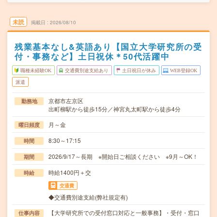
未読
掲載日
2026/08/10
残業基本なし&英語あり【国立大学研究所の受
付・事務など】土日祝休＊50代活躍中
職種未経験OK
交通費別途支給あり
土日祝日が休み
WEB登録OK
派遣
京都市左京区
勤務地
出町柳駅から徒歩15分／神宮丸太町駅から徒歩4分
月～金
曜日頻度
8:30～17:15
時間
2026/9/17～長期 ※開始日ご相談ください ※9月～OK！
期間
時給1400円＋交
時給
交通費
◆交通費別途支給(弊社規定有)
【大学研究所での受付窓口対応と一般事務】・受付・窓口
仕事内容