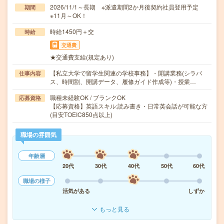
2026/11/1～長期 ※派遣期間2か月後契約社員登用予定
期間
※11月～OK！
時給1450円＋交
時給
交通費
★交通費支給(規定あり)
【私立大学で留学生関連の学校事務】・開講業務(シラバ
仕事内容
ス、時間割、開講データ、履修ガイド作成等)・授業…
職種未経験OK / ブランクOK
応募資格
【応募資格】英語スキル:読み書き・日常英会話が可能な方
(目安TOEIC850点以上)
職場の雰囲気
年齢層
20代
30代
40代
50代
60代
職場の様子
活気がある
しずか
もっと見る