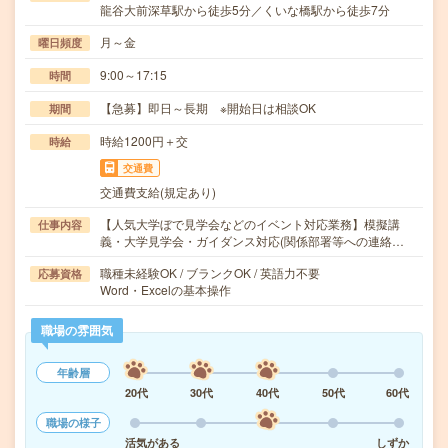
龍谷大前深草駅から徒歩5分／くいな橋駅から徒歩7分
月～金
曜日頻度
9:00～17:15
時間
【急募】即日～長期 ※開始日は相談OK
期間
時給1200円＋交
時給
交通費
交通費支給(規定あり)
【人気大学ぼで見学会などのイベント対応業務】模擬講
仕事内容
義・大学見学会・ガイダンス対応(関係部署等への連絡…
職種未経験OK / ブランクOK / 英語力不要
応募資格
Word・Excelの基本操作
職場の雰囲気
年齢層
20代
30代
40代
50代
60代
職場の様子
活気がある
しずか