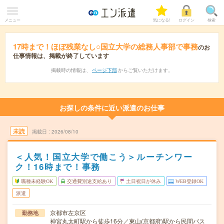
メニュー
気になる!
ログイン
検索
17時まで！ほぼ残業なし○国立大学の総務人事部で事務
のお
仕事情報は、掲載が終了しています
掲載時の情報は、
ページ下部
からご覧いただけます。
お探しの条件に近い派遣のお仕事
未読
掲載日
2026/08/10
＜人気！国立大学で働こう＞ルーチンワー
ク！16時まで！事務
職種未経験OK
交通費別途支給あり
土日祝日が休み
WEB登録OK
派遣
京都市左京区
勤務地
神宮丸太町駅から徒歩16分／東山(京都府)駅から民間バス