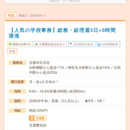
派遣会社
アデコ株式会社
未読
掲載日
2026/08/10
【人気の学校事務】総務・経理週5日×6時間
環境
職種未経験OK
交通費別途支給あり
土日祝日が休み
WEB登録OK
派遣
京都市左京区
勤務地
出町柳駅から徒歩17分／神宮丸太町駅から徒歩16分／元田
中駅から徒歩20分
月～金※土日休み！
曜日頻度
9:00～16:00(実働:6時間) (休憩60分)
時間
2026/9/中旬～長期（3カ月以上） ★9月～OK！
期間
時給1250円
時給
交通費
交通費支給