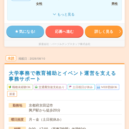
女性
男性
もっと見る
気になる!
応募へ進む
詳しく見る
派遣会社
パーソルテンプスタッフ株式会社
未読
掲載日
2026/08/10
大学事務で教育補助とイベント運営を支える
事務サポート
職種未経験OK
交通費別途支給あり
土日祝日が休み
WEB登録OK
派遣
京都府京田辺市
勤務地
興戸駅から徒歩20分
月～金（土日祝休み）
曜日頻度
9:00～17:00 （実働7時間）休憩60分
時間