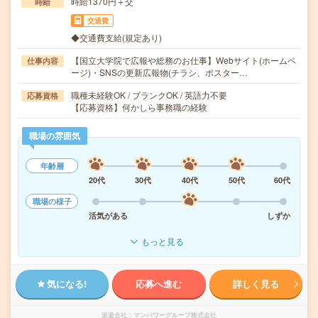
時給1370円＋交
時給
交通費
◆交通費支給(規定あり)
【国立大学院で広報や総務のお仕事】Webサイト(ホームペ
仕事内容
ージ)・SNSの更新広報物(チラシ、ポスター…
職種未経験OK / ブランクOK / 英語力不要
応募資格
【応募資格】何かしら事務職の経験
職場の雰囲気
年齢層
20代
30代
40代
50代
60代
職場の様子
活気がある
しずか
もっと見る
気になる!
応募へ進む
詳しく見る
派遣会社
マンパワーグループ株式会社