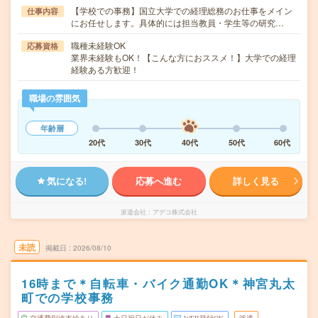
【学校での事務】国立大学での経理総務のお仕事をメイン
仕事内容
にお任せします。具体的には担当教員・学生等の研究…
職種未経験OK
応募資格
業界未経験もOK！【こんな方におススメ！】大学での経理
経験ある方歓迎！
職場の雰囲気
年齢層
20代
30代
40代
50代
60代
気になる!
応募へ進む
詳しく見る
派遣会社
アデコ株式会社
未読
掲載日
2026/08/10
16時まで＊自転車・バイク通勤OK＊神宮丸太
町での学校事務