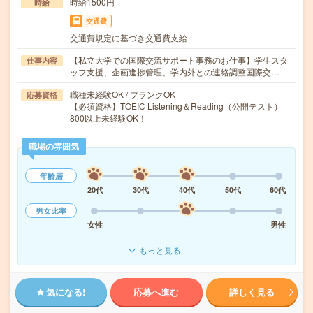
時給1500円
時給
交通費
交通費規定に基づき交通費支給
【私立大学での国際交流サポート事務のお仕事】学生スタ
仕事内容
ッフ支援、企画進捗管理、学内外との連絡調整国際交…
職種未経験OK / ブランクOK
応募資格
【必須資格】TOEIC Listening＆Reading（公開テスト）
800以上未経験OK！
職場の雰囲気
年齢層
20代
30代
40代
50代
60代
男女比率
女性
男性
もっと見る
気になる!
応募へ進む
詳しく見る