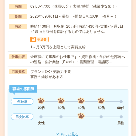
09:00-17:00（休憩60分）実働7時間（残業少なめ！）
時間
2026年09月01日～長期 ※開始日相談OK ※9月～！
期間
時給1430円 月収例 20万円 時給1430円×実働7h×週5日
時給
×4週 ※月収例を保証するものではありません。
交通費
1ヶ月3万円を上限として実費支給
企画課にて事務のお仕事です・資料作成・学内の他部署へ
仕事内容
の連絡・集計業務（Excel）・書類整理・電話応…
ブランクOK / 英語力不要
応募資格
事務の経験がある方
職場の雰囲気
年齢層
20代
30代
40代
50代
60代
男女比率
女性
男性
もっと見る