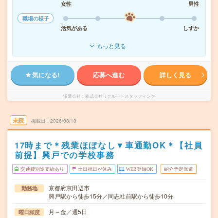
女性
男性
職場の様子
活気がある
しずか
もっと見る
気になる!
応募へ進む
詳しく見る
派遣会社
株式会社リクルートスタッフィング
未読
掲載日
2026/08/10
17時まで＊残業ほぼなし▼車通勤OK＊【社員
前提】興戸での学校事務
交通費別途支給あり
土日祝日が休み
WEB登録OK
紹介予定派遣
京都府京田辺市
勤務地
興戸駅から徒歩15分／同志社前駅から徒歩10分
月～金／週5日
曜日頻度