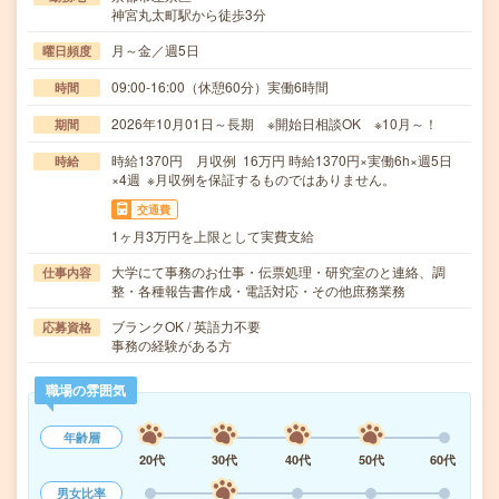
神宮丸太町駅から徒歩3分
月～金／週5日
曜日頻度
09:00-16:00（休憩60分）実働6時間
時間
2026年10月01日～長期 ※開始日相談OK ※10月～！
期間
時給1370円 月収例 16万円 時給1370円×実働6h×週5日
時給
×4週 ※月収例を保証するものではありません。
交通費
1ヶ月3万円を上限として実費支給
大学にて事務のお仕事・伝票処理・研究室のと連絡、調
仕事内容
整・各種報告書作成・電話対応・その他庶務業務
ブランクOK / 英語力不要
応募資格
事務の経験がある方
職場の雰囲気
年齢層
20代
30代
40代
50代
60代
男女比率