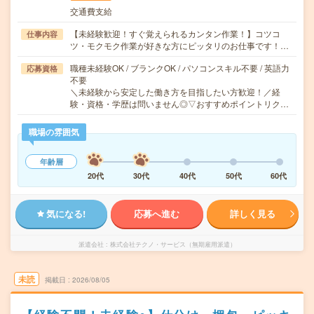
交通費支給
【未経験歓迎！すぐ覚えられるカンタン作業！】コツコ
仕事内容
ツ・モクモク作業が好きな方にピッタリのお仕事です！…
職種未経験OK / ブランクOK / パソコンスキル不要 / 英語力
応募資格
不要
＼未経験から安定した働き方を目指したい方歓迎！／経
験・資格・学歴は問いません◎▽おすすめポイントリク…
職場の雰囲気
年齢層
20代
30代
40代
50代
60代
気になる!
応募へ進む
詳しく見る
派遣会社
株式会社テクノ・サービス（無期雇用派遣）
未読
掲載日
2026/08/05