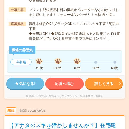
交通費規定内支給
プリント配線板用材料の機械オペレーターなどのオシゴト
仕事内容
をお願いします！フォロー体制バッチリ！≪待遇・福…
職種未経験OK / ブランクOK / パソコンスキル不要 / 英語力
応募資格
不要
◆未経験OK！◆製造業での就業経験ある方歓迎〇まずは事
前登録だけでもOK！履歴書不要で気軽にオンライ…
職場の雰囲気
年齢層
20代
30代
40代
50代
60代
気になる!
応募へ進む
詳しく見る
派遣会社
株式会社綜合キャリアオプション 製造事業部（全国）
未読
掲載日
2026/08/05
【アナタのスキル活かしませんか？】住宅建