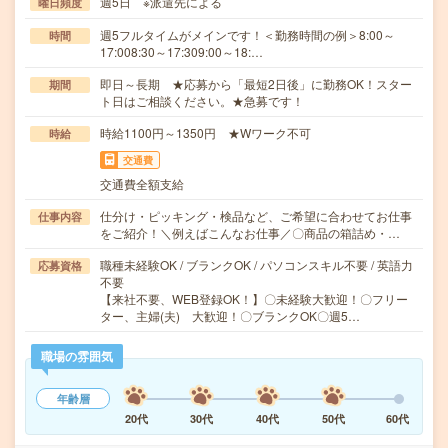
週5日 ※派遣先による
曜日頻度
週5フルタイムがメインです！＜勤務時間の例＞8:00～
時間
17:008:30～17:309:00～18:…
即日～長期 ★応募から「最短2日後」に勤務OK！スター
期間
ト日はご相談ください。★急募です！
時給1100円～1350円 ★Wワーク不可
時給
交通費
交通費全額支給
仕分け・ピッキング・検品など、ご希望に合わせてお仕事
仕事内容
をご紹介！＼例えばこんなお仕事／〇商品の箱詰め・…
職種未経験OK / ブランクOK / パソコンスキル不要 / 英語力
応募資格
不要
【来社不要、WEB登録OK！】〇未経験大歓迎！〇フリー
ター、主婦(夫) 大歓迎！〇ブランクOK〇週5…
職場の雰囲気
年齢層
20代
30代
40代
50代
60代