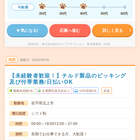
年齢層
20代
30代
40代
50代
60代
気になる!
応募へ進む
詳しく見る
派遣会社
株式会社綜合キャリアオプション 製造事業部（全国）
未読
掲載日
2026/08/05
【未経験者歓迎！】チルド製品のピッキング
及び付帯業務/日払いOK
職種未経験OK
交通費別途支給あり
WEB登録OK
派遣
岩手県北上市
勤務地
シフト制
曜日頻度
09:00～18:0012:00～21:00
時間
長期でお仕事できる方、大歓迎！
期間