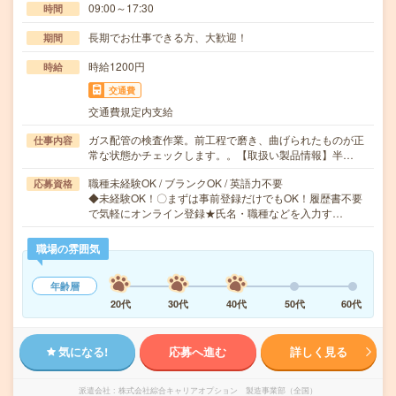
09:00～17:30
時間
長期でお仕事できる方、大歓迎！
期間
時給1200円
時給
交通費
交通費規定内支給
ガス配管の検査作業。前工程で磨き、曲げられたものが正
仕事内容
常な状態かチェックします。。【取扱い製品情報】半…
職種未経験OK / ブランクOK / 英語力不要
応募資格
◆未経験OK！〇まずは事前登録だけでもOK！履歴書不要
で気軽にオンライン登録★氏名・職種などを入力す…
職場の雰囲気
年齢層
20代
30代
40代
50代
60代
気になる!
応募へ進む
詳しく見る
派遣会社
株式会社綜合キャリアオプション 製造事業部（全国）