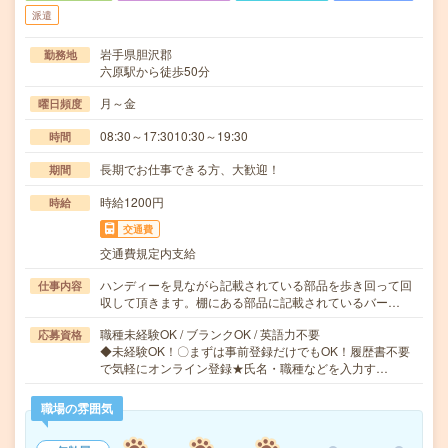
派遣
岩手県胆沢郡
勤務地
六原駅から徒歩50分
月～金
曜日頻度
08:30～17:3010:30～19:30
時間
長期でお仕事できる方、大歓迎！
期間
時給1200円
時給
交通費
交通費規定内支給
ハンディーを見ながら記載されている部品を歩き回って回
仕事内容
収して頂きます。棚にある部品に記載されているバー…
職種未経験OK / ブランクOK / 英語力不要
応募資格
◆未経験OK！〇まずは事前登録だけでもOK！履歴書不要
で気軽にオンライン登録★氏名・職種などを入力す…
職場の雰囲気