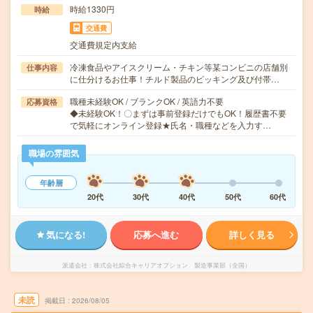
時給1330円
時給
交通費
交通費規定内支給
冷凍食品やアイスクリーム・チキン等某コンビニの店舗別
仕事内容
に仕分けるお仕事！チルド製品のピッキング及び付帯…
職種未経験OK / ブランクOK / 英語力不要
応募資格
◆未経験OK！〇まずは事前登録だけでもOK！履歴書不要
で気軽にオンライン登録★氏名・職種などを入力す…
職場の雰囲気
年齢層
20代
30代
40代
50代
60代
気になる!
応募へ進む
詳しく見る
派遣会社
株式会社綜合キャリアオプション 製造事業部（全国）
未読
掲載日
2026/08/05