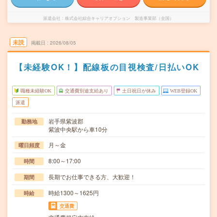
派遣会社
株式会社綜合キャリアオプション 製造事業部（全国）
未読
掲載日
2026/08/05
【未経験OK！】配線板の目視検査/日払いOK
職種未経験OK
交通費別途支給あり
土日祝日が休み
WEB登録OK
派遣
岩手県紫波郡
勤務地
紫波中央駅から車10分
月～金
曜日頻度
8:00～17:00
時間
長期でお仕事できる方、大歓迎！
期間
時給1300～1625円
時給
交通費