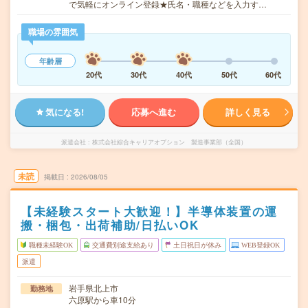
で気軽にオンライン登録★氏名・職種などを入力す…
職場の雰囲気
年齢層
20代
30代
40代
50代
60代
気になる!
応募へ進む
詳しく見る
派遣会社
株式会社綜合キャリアオプション 製造事業部（全国）
未読
掲載日
2026/08/05
【未経験スタート大歓迎！】半導体装置の運
搬・梱包・出荷補助/日払いOK
職種未経験OK
交通費別途支給あり
土日祝日が休み
WEB登録OK
派遣
岩手県北上市
勤務地
六原駅から車10分