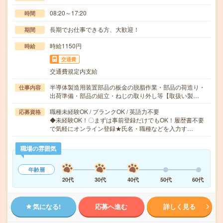
08:20～17:20
時間
長期でお仕事できる方、大歓迎！
期間
時給1150円
時給
交通費
交通費規定内支給
半導体製造用装置部品の板金の脱脂作業・部品の荷造り・
仕事内容
出荷準備・部品の組立・ねじの取り外し等【取扱い製…
職種未経験OK / ブランクOK / 英語力不要
応募資格
◆未経験OK！〇まずは事前登録だけでもOK！履歴書不要
で気軽にオンライン登録★氏名・職種などを入力す…
職場の雰囲気
年齢層
20代
30代
40代
50代
60代
気になる!
応募へ進む
詳しく見る