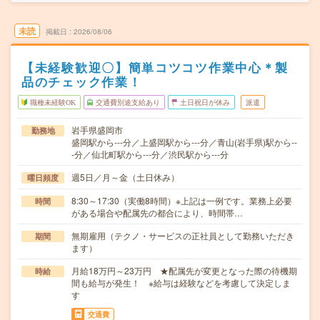
未読
掲載日
2026/08/06
【未経験歓迎〇】簡単コツコツ作業中心＊製
品のチェック作業！
職種未経験OK
交通費別途支給あり
土日祝日が休み
派遣
岩手県盛岡市
勤務地
盛岡駅から---分／上盛岡駅から---分／青山(岩手県)駅から--
-分／仙北町駅から---分／渋民駅から---分
週5日／月～金（土日休み）
曜日頻度
8:30～17:30（実働8時間）※上記は一例です。業務上必要
時間
がある場合や配属先の都合により、時間帯…
無期雇用（テクノ・サービスの正社員として勤務いただき
期間
ます）
月給18万円～23万円 ★配属先が変更となった際の待機期
時給
間も給与が発生！ ※給与は経験などを考慮して決定しま
す
交通費