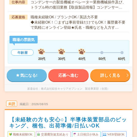
コンデンサーの製造機械オペレーター業務機械操作及び、
仕事内容
トラブル時の復旧業務【取扱製品情報】コンデンサー…
職種未経験OK / ブランクOK / 英語力不要
応募資格
◆未経験OK！〇まずは事前登録だけでもOK！履歴書不要
で気軽にオンライン登録★氏名・職種などを入力す…
職場の雰囲気
年齢層
20代
30代
40代
50代
60代
気になる!
応募へ進む
詳しく見る
派遣会社
株式会社綜合キャリアオプション 製造事業部（全国）
未読
掲載日
2026/08/05
【未経験の方も安心○】半導体装置部品のピッ
キング、梱包、出荷準備/日払いOK
職種未経験OK
交通費別途支給あり
土日祝日が休み
WEB登録OK