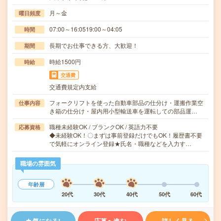
月～金
曜日頻度
07:00～16:0519:00～04:05
時間
長期でお仕事できる方、大歓迎！
期間
時給1500円
時給
交通費
交通費規定内支給
フォークリフトを使った自動車部品の仕分け・運搬作業空
仕事内容
き箱の仕分け・屋内用小型輸送車を運転しての部品運…
職種未経験OK / ブランクOK / 英語力不要
応募資格
◆未経験OK！〇まずは事前登録だけでもOK！履歴書不要
で気軽にオンライン登録★氏名・職種などを入力す…
職場の雰囲気
年齢層
20代
30代
40代
50代
60代
気になる!
応募へ進む
詳しく見る