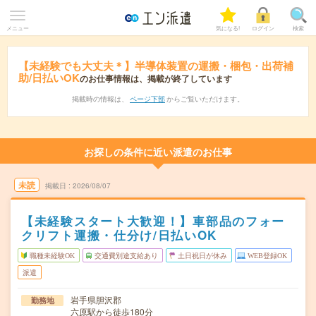
メニュー
気になる!
ログイン
検索
【未経験でも大丈夫＊】半導体装置の運搬・梱包・出荷補
助/日払いOK
のお仕事情報は、掲載が終了しています
掲載時の情報は、
ページ下部
からご覧いただけます。
お探しの条件に近い派遣のお仕事
未読
掲載日
2026/08/07
【未経験スタート大歓迎！】車部品のフォー
クリフト運搬・仕分け/日払いOK
職種未経験OK
交通費別途支給あり
土日祝日が休み
WEB登録OK
派遣
岩手県胆沢郡
勤務地
六原駅から徒歩180分