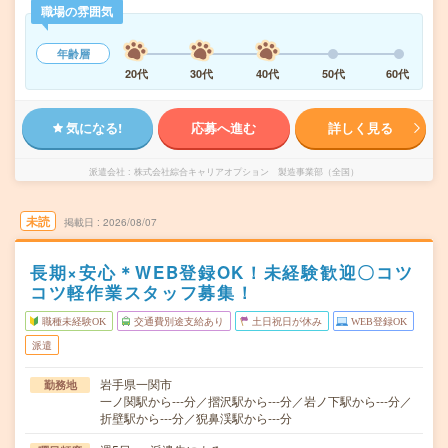
職場の雰囲気
年齢層
20代
30代
40代
50代
60代
気になる!
応募へ進む
詳しく見る
派遣会社
株式会社綜合キャリアオプション 製造事業部（全国）
未読
掲載日
2026/08/07
長期×安心＊WEB登録OK！未経験歓迎〇コツ
コツ軽作業スタッフ募集！
職種未経験OK
交通費別途支給あり
土日祝日が休み
WEB登録OK
派遣
岩手県一関市
勤務地
一ノ関駅から---分／摺沢駅から---分／岩ノ下駅から---分／
折壁駅から---分／猊鼻渓駅から---分