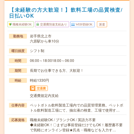
【未経験の方大歓迎！】飲料工場の品質検査/
日払いOK
職種未経験OK
交通費別途支給あり
WEB登録OK
派遣
岩手県北上市
勤務地
六原駅から車10分
シフト制
曜日頻度
06:00～18:0018:00～06:00
時間
長期でお仕事できる方、大歓迎！
期間
時給1330円
時給
交通費
交通費規定内支給
ペットボトル飲料製造工場内での品質管理業務。ペットボ
仕事内容
トル飲料製造工場にて、抽出液の検査、工場で使用す…
職種未経験OK / ブランクOK / 英語力不要
応募資格
◆未経験OK！〇まずは事前登録だけでもOK！履歴書不要
で気軽にオンライン登録★氏名・職種などを入力す…