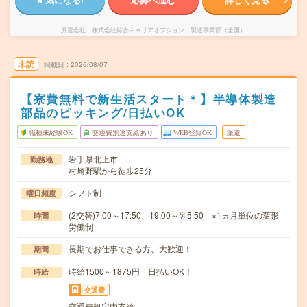
派遣会社
株式会社綜合キャリアオプション 製造事業部（全国）
未読
掲載日
2026/08/07
【寮費無料で新生活スタート＊】半導体製造
部品のピッキング/日払いOK
職種未経験OK
交通費別途支給あり
WEB登録OK
派遣
岩手県北上市
勤務地
村崎野駅から徒歩25分
シフト制
曜日頻度
(2交替)7:00～17:50、19:00～翌5:50 ※1ヵ月単位の変形
時間
労働制
長期でお仕事できる方、大歓迎！
期間
時給1500～1875円 日払いOK！
時給
交通費
交通費規定内支給