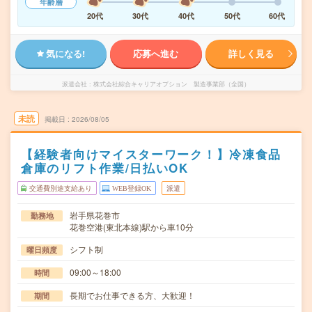
年齢層
20代
30代
40代
50代
60代
気になる!
応募へ進む
詳しく見る
派遣会社
株式会社綜合キャリアオプション 製造事業部（全国）
未読
掲載日
2026/08/05
【経験者向けマイスターワーク！】冷凍食品
倉庫のリフト作業/日払いOK
交通費別途支給あり
WEB登録OK
派遣
岩手県花巻市
勤務地
花巻空港(東北本線)駅から車10分
シフト制
曜日頻度
09:00～18:00
時間
長期でお仕事できる方、大歓迎！
期間