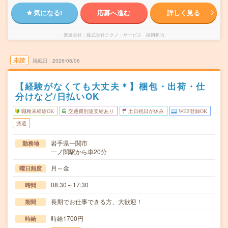
気になる!
応募へ進む
詳しく見る
派遣会社
株式会社テクノ・サービス 採用担当
未読
掲載日
2026/08/06
【経験がなくても大丈夫＊】梱包・出荷・仕
分けなど/日払いOK
職種未経験OK
交通費別途支給あり
土日祝日が休み
WEB登録OK
派遣
岩手県一関市
勤務地
一ノ関駅から車20分
月～金
曜日頻度
08:30～17:30
時間
長期でお仕事できる方、大歓迎！
期間
時給1700円
時給