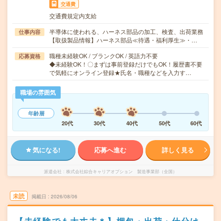
交通費
交通費規定内支給
半導体に使われる、ハーネス部品の加工、検査、出荷業務
仕事内容
【取扱製品情報】ハーネス部品≪待遇・福利厚生≫・…
職種未経験OK / ブランクOK / 英語力不要
応募資格
◆未経験OK！〇まずは事前登録だけでもOK！履歴書不要
で気軽にオンライン登録★氏名・職種などを入力す…
職場の雰囲気
年齢層
20代
30代
40代
50代
60代
気になる!
応募へ進む
詳しく見る
派遣会社
株式会社綜合キャリアオプション 製造事業部（全国）
未読
掲載日
2026/08/06