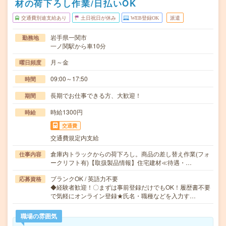
材の荷下ろし作業/日払いOK
交通費別途支給あり
土日祝日が休み
WEB登録OK
派遣
岩手県一関市
勤務地
一ノ関駅から車10分
月～金
曜日頻度
09:00～17:50
時間
長期でお仕事できる方、大歓迎！
期間
時給1300円
時給
交通費
交通費規定内支給
倉庫内トラックからの荷下ろし。商品の差し替え作業(フォ
仕事内容
ークリフト有)【取扱製品情報】住宅建材≪待遇・…
ブランクOK / 英語力不要
応募資格
◆経験者歓迎！〇まずは事前登録だけでもOK！履歴書不要
で気軽にオンライン登録★氏名・職種などを入力す…
職場の雰囲気