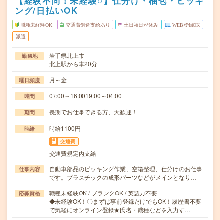
【経験不問！未経験○】仕分け・梱包・ピッキ
ング/日払いOK
職種未経験OK
交通費別途支給あり
土日祝日が休み
WEB登録OK
派遣
岩手県北上市
勤務地
北上駅から車20分
月～金
曜日頻度
07:00～16:0019:00～04:00
時間
長期でお仕事できる方、大歓迎！
期間
時給1100円
時給
交通費
交通費規定内支給
自動車部品のピッキング作業、空箱整理、仕分けのお仕事
仕事内容
です。プラスチックの成形パーツなどがメインとなり…
職種未経験OK / ブランクOK / 英語力不要
応募資格
◆未経験OK！〇まずは事前登録だけでもOK！履歴書不要
で気軽にオンライン登録★氏名・職種などを入力す…