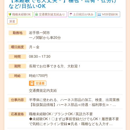
【未経験でも大丈夫＊】梱包・出荷・仕分け
など/日払いOK
職種未経験OK
交通費別途支給あり
土日祝日が休み
WEB登録OK
派遣
岩手県一関市
勤務地
一ノ関駅から車20分
月～金
曜日頻度
08:30～17:30
時間
長期でお仕事できる方、大歓迎！
期間
時給1700円
時給
交通費
交通費規定内支給
半導体に使われる、ハーネス部品の加工、検査、出荷業務
仕事内容
【取扱製品情報】ハーネス部品≪待遇・福利厚生≫・…
職種未経験OK / ブランクOK / 英語力不要
応募資格
◆未経験OK！〇まずは事前登録だけでもOK！履歴書不要
で気軽にオンライン登録★氏名・職種などを入力す…