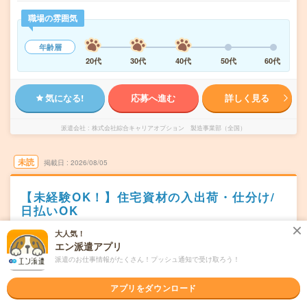
職場の雰囲気
年齢層
20代
30代
40代
50代
60代
気になる!
応募へ進む
詳しく見る
派遣会社
株式会社綜合キャリアオプション 製造事業部（全国）
未読
掲載日
2026/08/05
【未経験OK！】住宅資材の入出荷・仕分け/
日払いOK
職種未経験OK
交通費別途支給あり
土日祝日が休み
残業なし
大人気！
エン派遣アプリ
WEB登録OK
派遣
派遣のお仕事情報がたくさん！プッシュ通知で受け取ろう！
岩手県一関市
勤務地
一ノ関駅から車10分
アプリをダウンロード
月～金