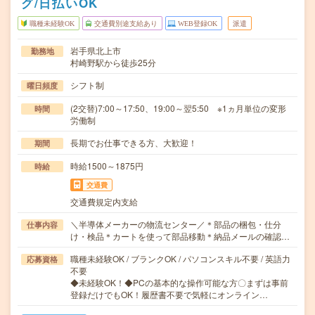
グ/日払いOK
職種未経験OK
交通費別途支給あり
WEB登録OK
派遣
岩手県北上市
勤務地
村崎野駅から徒歩25分
シフト制
曜日頻度
(2交替)7:00～17:50、19:00～翌5:50 ※1ヵ月単位の変形
時間
労働制
長期でお仕事できる方、大歓迎！
期間
時給1500～1875円
時給
交通費
交通費規定内支給
＼半導体メーカーの物流センター／＊部品の梱包・仕分
仕事内容
け・検品＊カートを使って部品移動＊納品メールの確認…
職種未経験OK / ブランクOK / パソコンスキル不要 / 英語力
応募資格
不要
◆未経験OK！◆PCの基本的な操作可能な方〇まずは事前
登録だけでもOK！履歴書不要で気軽にオンライン…