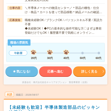
＼半導体メーカーの物流センター／＊部品の梱包・仕分
仕事内容
け・検品＊カートを使って部品移動＊納品メールの確認…
職種未経験OK / ブランクOK / パソコンスキル不要 / 英語力
応募資格
不要
◆未経験OK！◆PCの基本的な操作可能な方〇まずは事前
登録だけでもOK！履歴書不要で気軽にオンライン…
職場の雰囲気
年齢層
20代
30代
40代
50代
60代
気になる!
応募へ進む
詳しく見る
派遣会社
株式会社綜合キャリアオプション 製造事業部（全国）
未読
掲載日
2026/08/07
【未経験も歓迎】半導体製造部品のピッキン