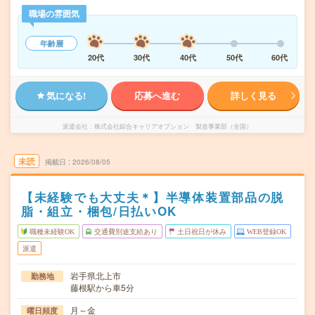
職場の雰囲気
年齢層
20代
30代
40代
50代
60代
気になる!
応募へ進む
詳しく見る
派遣会社
株式会社綜合キャリアオプション 製造事業部（全国）
未読
掲載日
2026/08/05
【未経験でも大丈夫＊】半導体装置部品の脱
脂・組立・梱包/日払いOK
職種未経験OK
交通費別途支給あり
土日祝日が休み
WEB登録OK
派遣
岩手県北上市
勤務地
藤根駅から車5分
月～金
曜日頻度