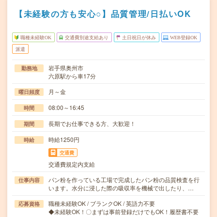
【未経験の方も安心○】品質管理/日払いOK
職種未経験OK
交通費別途支給あり
土日祝日が休み
WEB登録OK
派遣
岩手県奥州市
勤務地
六原駅から車17分
月～金
曜日頻度
08:00～16:45
時間
長期でお仕事できる方、大歓迎！
期間
時給1250円
時給
交通費
交通費規定内支給
パン粉を作っている工場で完成したパン粉の品質検査を行
仕事内容
います。水分に浸した際の吸収率を機械で出したり、…
職種未経験OK / ブランクOK / 英語力不要
応募資格
◆未経験OK！〇まずは事前登録だけでもOK！履歴書不要