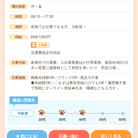
月～金
曜日頻度
08:15～17:30
時間
長期でお仕事できる方、大歓迎！
期間
時給1260円
時給
交通費
交通費規定内支給
倉庫内での運搬、入出庫業務ほか付帯業務。最長3m程の大
仕事内容
きい装置に緩衝材として布団を巻いたり、所定の場…
職種未経験OK / ブランクOK / 英語力不要
応募資格
◆未経験OK！〇まずは事前登録だけでもOK！履歴書不要
で気軽にオンライン登録★氏名・職種などを入力す…
職場の雰囲気
年齢層
20代
30代
40代
50代
60代
気になる!
応募へ進む
詳しく見る