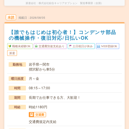
派遣会社
株式会社綜合キャリアオプション 製造事業部（全国）
未読
掲載日
2026/08/05
【誰でもはじめは初心者！】コンデンサ部品
の機械操作・復旧対応/日払いOK
職種未経験OK
交通費別途支給あり
土日祝日が休み
WEB登録OK
派遣
岩手県一関市
勤務地
摺沢駅から車5分
月～金
曜日頻度
08:15～17:00
時間
長期でお仕事できる方、大歓迎！
期間
時給1180円
時給
交通費
交通費規定内支給