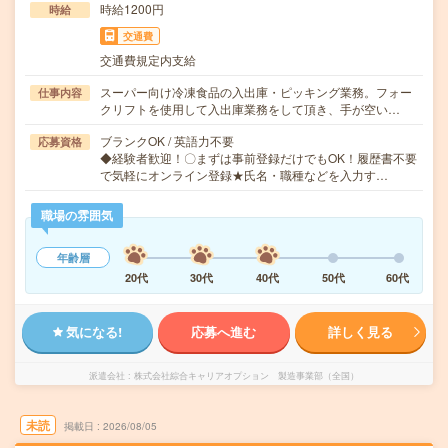
時給1200円
時給
交通費
交通費規定内支給
スーパー向け冷凍食品の入出庫・ピッキング業務。フォー
仕事内容
クリフトを使用して入出庫業務をして頂き、手が空い…
ブランクOK / 英語力不要
応募資格
◆経験者歓迎！〇まずは事前登録だけでもOK！履歴書不要
で気軽にオンライン登録★氏名・職種などを入力す…
職場の雰囲気
年齢層
20代
30代
40代
50代
60代
気になる!
応募へ進む
詳しく見る
派遣会社
株式会社綜合キャリアオプション 製造事業部（全国）
未読
掲載日
2026/08/05