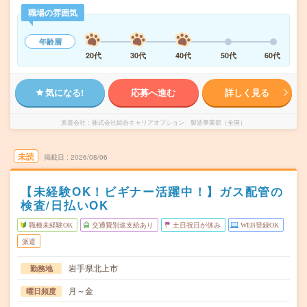
職場の雰囲気
年齢層
20代
30代
40代
50代
60代
気になる!
応募へ進む
詳しく見る
派遣会社
株式会社綜合キャリアオプション 製造事業部（全国）
未読
掲載日
2026/08/06
【未経験OK！ビギナー活躍中！】ガス配管の
検査/日払いOK
職種未経験OK
交通費別途支給あり
土日祝日が休み
WEB登録OK
派遣
岩手県北上市
勤務地
月～金
曜日頻度