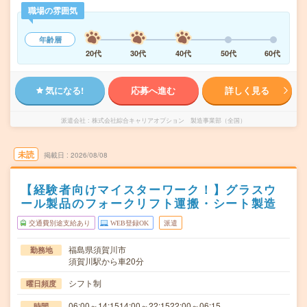
職場の雰囲気
年齢層
20代
30代
40代
50代
60代
気になる!
応募へ進む
詳しく見る
派遣会社
株式会社綜合キャリアオプション 製造事業部（全国）
未読
掲載日
2026/08/08
【経験者向けマイスターワーク！】グラスウ
ール製品のフォークリフト運搬・シート製造
交通費別途支給あり
WEB登録OK
派遣
福島県須賀川市
勤務地
須賀川駅から車20分
シフト制
曜日頻度
06:00～14:1514:00～22:1522:00～06:15
時間