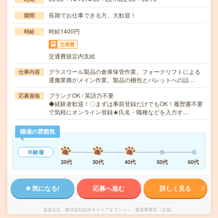
長期でお仕事できる方、大歓迎！
期間
時給1400円
時給
交通費
交通費規定内支給
グラスウール製品の倉庫保管作業。フォークリフトによる
仕事内容
運搬業務がメイン作業。製品の梱包とパレットへの詰…
ブランクOK / 英語力不要
応募資格
◆経験者歓迎！〇まずは事前登録だけでもOK！履歴書不要
で気軽にオンライン登録★氏名・職種などを入力す…
職場の雰囲気
年齢層
20代
30代
40代
50代
60代
気になる!
応募へ進む
詳しく見る
派遣会社
株式会社綜合キャリアオプション 製造事業部（全国）