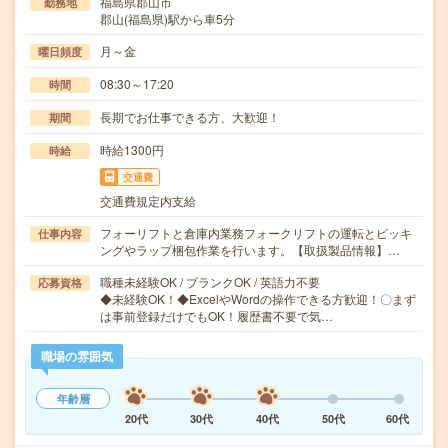
福島県郡山市
勤務地
郡山(福島県)駅から車5分
月～金
曜日頻度
08:30～17:20
時間
長期でお仕事できる方、大歓迎！
期間
時給1300円
時給
交通費
交通費規定内支給
フォーリフトと倉庫内業務フォークリフトの運転とピッキ
仕事内容
ングやラップ梱包作業を行います。【取扱製品情報】…
職種未経験OK / ブランクOK / 英語力不要
応募資格
◆未経験OK！◆ExcelやWordの操作できる方歓迎！〇まず
は事前登録だけでもOK！履歴書不要で気…
職場の雰囲気
年齢層
20代
30代
40代
50代
60代