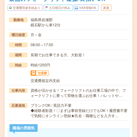
交通費別途支給あり
土日祝日が休み
WEB登録OK
派遣
福島県岩瀬郡
勤務地
鏡石駅から車12分
月～金
曜日頻度
08:00～17:00
時間
長期でお仕事できる方、大歓迎！
期間
時給1200円
時給
交通費
交通費規定内支給
資格が活かせる！フォークリフトのお仕事工場の中で、フ
仕事内容
ォークリフトに乗って荷物を運ぶお仕事！パレットや…
ブランクOK / 英語力不要
応募資格
◆経験者歓迎！〇まずは事前登録だけでもOK！履歴書不要
で気軽にオンライン登録★氏名・職種などを入力す…
職場の雰囲気