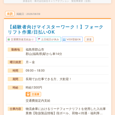
派遣会社
株式会社綜合キャリアオプション 製造事業部（全国）
未読
掲載日
2026/08/09
【経験者向けマイスターワーク！】フォーク
リフト作業/日払いOK
交通費別途支給あり
土日祝日が休み
WEB登録OK
派遣
福島県郡山市
勤務地
郡山(福島県)駅から車14分
月～金
曜日頻度
09:00～18:00
時間
長期でお仕事できる方、大歓迎！
期間
時給1300円
時給
交通費
交通費規定内支給
物流倉庫におけるリーチフォークリフトを使用した入出庫
仕事内容
業務【取扱製品情報】段ボール、荷物≪待遇・福利厚…