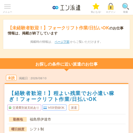
メニュー
気になる!
ログイン
検索
【未経験者歓迎！】フォークリフト作業/日払いOK
のお仕事
情報は、掲載が終了しています
掲載時の情報は、
ページ下部
からご覧いただけます。
お探しの条件に近い派遣のお仕事
未読
掲載日
2026/08/10
【経験者歓迎！】程よい残業でお小遣い稼
ぎ！フォークリフト作業/日払いOK
交通費別途支給あり
WEB登録OK
派遣
福島県伊達市
勤務地
シフト制
曜日頻度