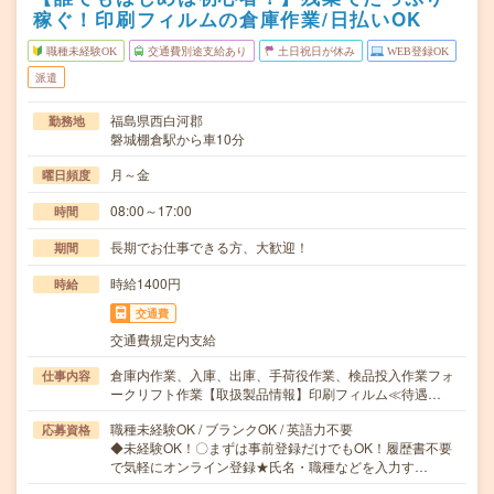
稼ぐ！印刷フィルムの倉庫作業/日払いOK
職種未経験OK
交通費別途支給あり
土日祝日が休み
WEB登録OK
派遣
福島県西白河郡
勤務地
磐城棚倉駅から車10分
月～金
曜日頻度
08:00～17:00
時間
長期でお仕事できる方、大歓迎！
期間
時給1400円
時給
交通費
交通費規定内支給
倉庫内作業、入庫、出庫、手荷役作業、検品投入作業フォ
仕事内容
ークリフト作業【取扱製品情報】印刷フィルム≪待遇…
職種未経験OK / ブランクOK / 英語力不要
応募資格
◆未経験OK！〇まずは事前登録だけでもOK！履歴書不要
で気軽にオンライン登録★氏名・職種などを入力す…