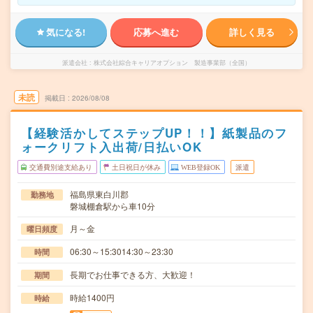
気になる!
応募へ進む
詳しく見る
派遣会社
株式会社綜合キャリアオプション 製造事業部（全国）
未読
掲載日
2026/08/08
【経験活かしてステップUP！！】紙製品のフ
ォークリフト入出荷/日払いOK
交通費別途支給あり
土日祝日が休み
WEB登録OK
派遣
福島県東白川郡
勤務地
磐城棚倉駅から車10分
月～金
曜日頻度
06:30～15:3014:30～23:30
時間
長期でお仕事できる方、大歓迎！
期間
時給1400円
時給