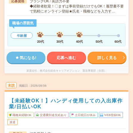
ブランクOK / 英語力不要
応募資格
◆経験者歓迎！〇まずは事前登録だけでもOK！履歴書不要
で気軽にオンライン登録★氏名・職種などを入力す…
職場の雰囲気
年齢層
20代
30代
40代
50代
60代
気になる!
応募へ進む
詳しく見る
派遣会社
株式会社綜合キャリアオプション 製造事業部（全国）
未読
掲載日
2026/08/06
【未経験OK！】ハンディ使用しての入出庫作
業/日払いOK
職種未経験OK
交通費別途支給あり
土日祝日が休み
WEB登録OK
派遣