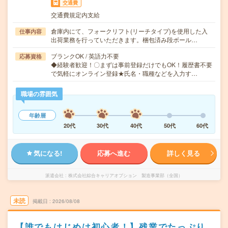
交通費
交通費規定内支給
倉庫内にて、フォークリフト(リーチタイプ)を使用した入
仕事内容
出荷業務を行っていただきます。梱包済み段ボール…
ブランクOK / 英語力不要
応募資格
◆経験者歓迎！〇まずは事前登録だけでもOK！履歴書不要
で気軽にオンライン登録★氏名・職種などを入力す…
職場の雰囲気
年齢層
20代
30代
40代
50代
60代
気になる!
応募へ進む
詳しく見る
派遣会社
株式会社綜合キャリアオプション 製造事業部（全国）
未読
掲載日
2026/08/08
【誰でもはじめは初心者！】残業でたっぷり