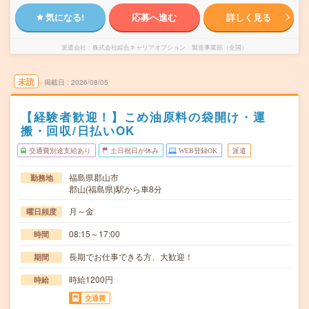
気になる!
応募へ進む
詳しく見る
派遣会社
株式会社綜合キャリアオプション 製造事業部（全国）
未読
掲載日
2026/08/05
【経験者歓迎！】こめ油原料の袋開け・運
搬・回収/日払いOK
交通費別途支給あり
土日祝日が休み
WEB登録OK
派遣
福島県郡山市
勤務地
郡山(福島県)駅から車8分
月～金
曜日頻度
08:15～17:00
時間
長期でお仕事できる方、大歓迎！
期間
時給1200円
時給
交通費