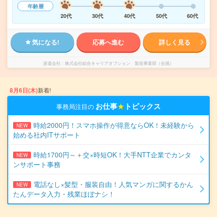
年齢層
20代
30代
40代
50代
60代
気になる!
応募へ進む
詳しく見る
派遣会社
株式会社綜合キャリアオプション 製造事業部（全国）
8月6日(木)
新着!
お仕事
★
トピックス
事務局注目の
時給2000円！スマホ操作が得意ならOK！未経験から
NEW
始める社内ITサポート
時給1700円～＋交×時短OK！大手NTT企業でカンタ
NEW
ンサポート事務
電話なし×髪型・服装自由！人気マンガに関するかん
NEW
たんデータ入力・残業ほぼナシ！