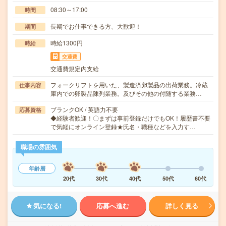
08:30～17:00
時間
長期でお仕事できる方、大歓迎！
期間
時給1300円
時給
交通費
交通費規定内支給
フォークリフトを用いた、製造済卵製品の出荷業務。冷蔵
仕事内容
庫内での卵製品陳列業務。及びその他の付随する業務…
ブランクOK / 英語力不要
応募資格
◆経験者歓迎！〇まずは事前登録だけでもOK！履歴書不要
で気軽にオンライン登録★氏名・職種などを入力す…
職場の雰囲気
年齢層
20代
30代
40代
50代
60代
気になる!
応募へ進む
詳しく見る