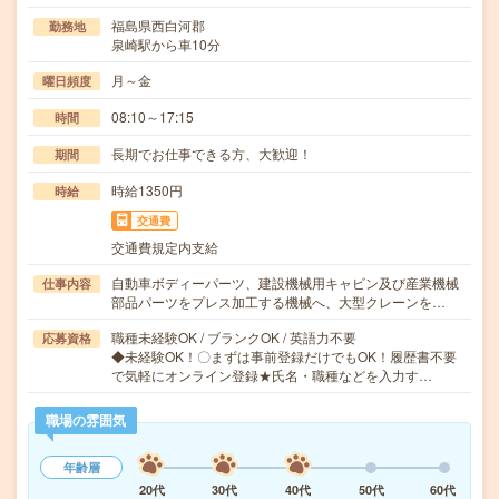
福島県西白河郡
勤務地
泉崎駅から車10分
月～金
曜日頻度
08:10～17:15
時間
長期でお仕事できる方、大歓迎！
期間
時給1350円
時給
交通費
交通費規定内支給
自動車ボディーパーツ、建設機械用キャビン及び産業機械
仕事内容
部品パーツをプレス加工する機械へ、大型クレーンを…
職種未経験OK / ブランクOK / 英語力不要
応募資格
◆未経験OK！〇まずは事前登録だけでもOK！履歴書不要
で気軽にオンライン登録★氏名・職種などを入力す…
職場の雰囲気
年齢層
20代
30代
40代
50代
60代