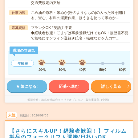
交通費規定内支給
こめ油の原料・米ぬか(粉のようなもの)の入った袋を開け
仕事内容
る、畳む、材料の運搬作業。ほうきを使って米ぬか…
ブランクOK / 英語力不要
応募資格
◆経験者歓迎！〇まずは事前登録だけでもOK！履歴書不要
で気軽にオンライン登録★氏名・職種などを入力す…
職場の雰囲気
年齢層
20代
30代
40代
50代
60代
気になる!
応募へ進む
詳しく見る
派遣会社
株式会社綜合キャリアオプション 製造事業部（全国）
未読
掲載日
2026/08/05
【さらにスキルUP！経験者歓迎！】フィルム
製品のフォークリフト運搬/日払いOK