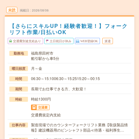
未読
掲載日
2026/08/06
【さらにスキルUP！経験者歓迎！】フォーク
リフト作業/日払いOK
交通費別途支給あり
土日祝日が休み
WEB登録OK
派遣
福島県田村市
勤務地
船引駅から車5分
月～金
曜日頻度
06:30～15:1006:30～15:2515:20～00:15
時間
長期でお仕事できる方、大歓迎！
期間
時給1300円
時給
交通費
交通費規定内支給
製造現場でのカウンターフォークリフト業務【取扱製品情
仕事内容
報】建設機器用のピンシャフト部品≪待遇・福利厚生…