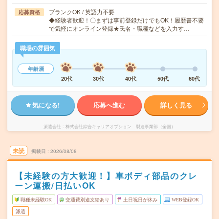
ブランクOK / 英語力不要
応募資格
◆経験者歓迎！〇まずは事前登録だけでもOK！履歴書不要
で気軽にオンライン登録★氏名・職種などを入力す…
職場の雰囲気
年齢層
20代
30代
40代
50代
60代
気になる!
応募へ進む
詳しく見る
派遣会社
株式会社綜合キャリアオプション 製造事業部（全国）
未読
掲載日
2026/08/08
【未経験の方大歓迎！】車ボディ部品のクレ
ーン運搬/日払いOK
職種未経験OK
交通費別途支給あり
土日祝日が休み
WEB登録OK
派遣