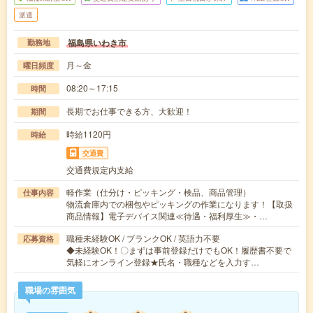
派遣
福島県いわき市
勤務地
月～金
曜日頻度
08:20～17:15
時間
長期でお仕事できる方、大歓迎！
期間
時給1120円
時給
交通費
交通費規定内支給
軽作業（仕分け・ピッキング・検品、商品管理）
仕事内容
物流倉庫内での梱包やピッキングの作業になります！【取扱
商品情報】電子デバイス関連≪待遇・福利厚生≫・…
職種未経験OK / ブランクOK / 英語力不要
応募資格
◆未経験OK！〇まずは事前登録だけでもOK！履歴書不要で
気軽にオンライン登録★氏名・職種などを入力す…
職場の雰囲気