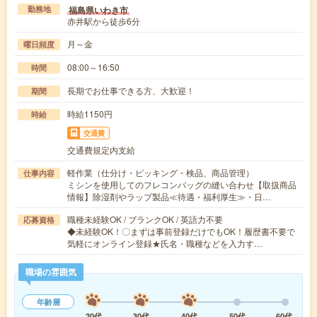
福島県いわき市
勤務地
赤井駅から徒歩6分
月～金
曜日頻度
08:00～16:50
時間
長期でお仕事できる方、大歓迎！
期間
時給1150円
時給
交通費
交通費規定内支給
軽作業（仕分け・ピッキング・検品、商品管理）
仕事内容
ミシンを使用してのフレコンバッグの縫い合わせ【取扱商品
情報】除湿剤やラップ製品≪待遇・福利厚生≫・日…
職種未経験OK / ブランクOK / 英語力不要
応募資格
◆未経験OK！〇まずは事前登録だけでもOK！履歴書不要で
気軽にオンライン登録★氏名・職種などを入力す…
職場の雰囲気
年齢層
20代
30代
40代
50代
60代