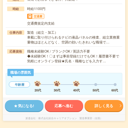
時給1100円
時給
交通費
交通費規定内支給
製造（組立・加工）
仕事内容
車載に取り付けられるナビの液晶パネルの検査、組立業務重
量物はほとんどなく、空調の効いたきれいな職場で…
職種未経験OK / ブランクOK / 英語力不要
応募資格
◆未経験OK！〇まずは事前登録だけでもOK！履歴書不要で
気軽にオンライン登録★氏名・職種などを入力す…
職場の雰囲気
年齢層
20代
30代
40代
50代
60代
気になる!
応募へ進む
詳しく見る
派遣会社
株式会社綜合キャリアオプション 製造事業部（全国）