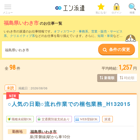
メニュー
気になる!
ログイン
検索
福島県いわき市
のお仕事一覧
いわき市の派遣のお仕事情報です。
オフィスワーク・事務系
、
営業・販売・サービス
系
、
クリエイティブ系
などのお仕事を取り揃えています。さらに、
短期
・
単発
などの
期間や、
職種未経験OK
などのこだわり条件で絞り込んでいただけます。
条件の変更
福島県いわき市
98
1,257
全
件
平均時給:
円
時給順
新着順
未読
掲載日
2026/08/06
NEW
○人気の日勤○流れ作業での梱包業務_H132015
職種未経験OK
交通費別途支給あり
WEB登録OK
派遣
福島県いわき市
勤務地
泉(常磐線)駅から車10分