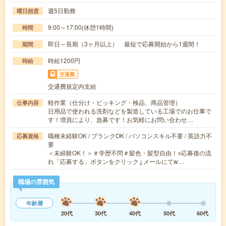
週5日勤務
曜日頻度
9:00～17:00(休憩1時間)
時間
即日～長期（3ヶ月以上） 最短で応募開始から1週間！
期間
時給1200円
時給
交通費
交通費規定内支給
軽作業（仕分け・ピッキング・検品、商品管理）
仕事内容
日用品で使われる洗剤などを製造している工場でのお仕事で
す！増員により、急募です！お気軽にお問い合わせ…
職種未経験OK / ブランクOK / パソコンスキル不要 / 英語力不
応募資格
要
＜未経験OK！＞＃学歴不問＃髪色・髪型自由！○応募後の流
れ「応募する」ボタンをクリック↓メールにてw…
職場の雰囲気
年齢層
20代
30代
40代
50代
60代