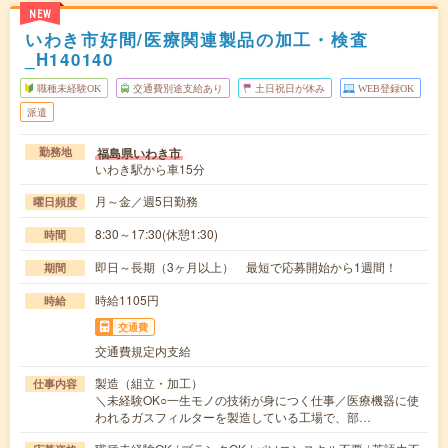
NEW
いわき市好間/医療関連製品の加工・検査
_H140140
職種未経験OK
交通費別途支給あり
土日祝日が休み
WEB登録OK
派遣
福島県いわき市
勤務地
いわき駅から車15分
月～金／週5日勤務
曜日頻度
8:30～17:30(休憩1:30)
時間
即日～長期（3ヶ月以上） 最短で応募開始から1週間！
期間
時給1105円
時給
交通費
交通費規定内支給
製造（組立・加工）
仕事内容
＼未経験OK○一生モノの技術が身につく仕事／医療機器に使
われるガスフィルターを製造している工場で、部…