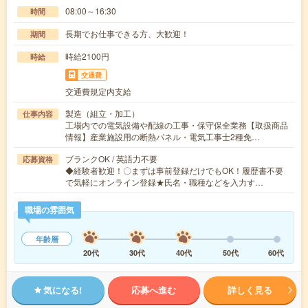
08:00～16:30
時間
長期でお仕事できる方、大歓迎！
期間
時給2100円
時給
交通費
交通費規定内支給
製造（組立・加工）
仕事内容
工場内での電気設備や配線の工事・保守保全業務【取扱商品
情報】産業施設用の断熱パネル・電気工事士2種免…
ブランクOK / 英語力不要
応募資格
◆経験者歓迎！〇まずは事前登録だけでもOK！履歴書不要
で気軽にオンライン登録★氏名・職種などを入力す…
職場の雰囲気
年齢層
20代
30代
40代
50代
60代
気になる!
応募へ進む
詳しく見る