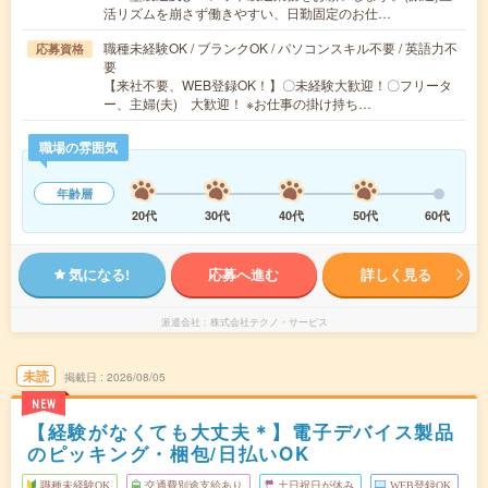
活リズムを崩さず働きやすい、日勤固定のお仕…
職種未経験OK / ブランクOK / パソコンスキル不要 / 英語力不
応募資格
要
【来社不要、WEB登録OK！】〇未経験大歓迎！〇フリータ
ー、主婦(夫) 大歓迎！ ※お仕事の掛け持ち…
職場の雰囲気
年齢層
20代
30代
40代
50代
60代
気になる!
応募へ進む
詳しく見る
派遣会社
株式会社テクノ・サービス
未読
掲載日
2026/08/05
NEW
【経験がなくても大丈夫＊】電子デバイス製品
のピッキング・梱包/日払いOK
職種未経験OK
交通費別途支給あり
土日祝日が休み
WEB登録OK