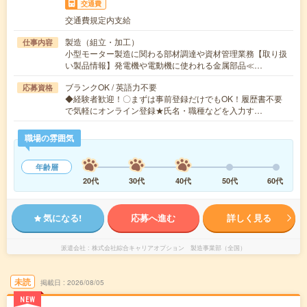
交通費
交通費規定内支給
製造（組立・加工）
仕事内容
小型モーター製造に関わる部材調達や資材管理業務【取り扱
い製品情報】発電機や電動機に使われる金属部品≪…
ブランクOK / 英語力不要
応募資格
◆経験者歓迎！〇まずは事前登録だけでもOK！履歴書不要
で気軽にオンライン登録★氏名・職種などを入力す…
職場の雰囲気
年齢層
20代
30代
40代
50代
60代
気になる!
応募へ進む
詳しく見る
派遣会社
株式会社綜合キャリアオプション 製造事業部（全国）
未読
掲載日
2026/08/05
NEW