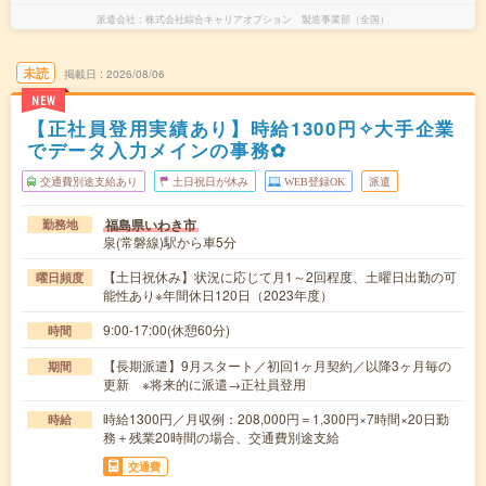
派遣会社
株式会社綜合キャリアオプション 製造事業部（全国）
未読
掲載日
2026/08/06
NEW
【正社員登用実績あり】時給1300円✧大手企業
でデータ入力メインの事務✿
交通費別途支給あり
土日祝日が休み
WEB登録OK
派遣
福島県いわき市
勤務地
泉(常磐線)駅から車5分
【土日祝休み】状況に応じて月1～2回程度、土曜日出勤の可
曜日頻度
能性あり※年間休日120日（2023年度）
9:00-17:00(休憩60分)
時間
【長期派遣】9月スタート／初回1ヶ月契約／以降3ヶ月毎の
期間
更新 ※将来的に派遣→正社員登用
時給1300円／月収例：208,000円＝1,300円×7時間×20日勤
時給
務＋残業20時間の場合、交通費別途支給
交通費