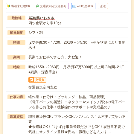
職種未経験OK
交通費別途支給あり
WEB登録OK
派遣
福島県いわき市
勤務地
四ツ倉駅から車10分
シフト制
曜日頻度
(2交替)8:30～17:30、20:30～翌5:30 ※生産状況により変動
時間
あり
長期でお仕事できる方、大歓迎！
期間
時給1650～2063円 月収例37万6000円以上可(8時間×21日
時給
+残業・深夜手当)
交通費
交通費規定内支給
軽作業（仕分け・ピッキング・検品、商品管理）
仕事内容
《電子パーツの製造》コネクターやスイッチ部分の電子パー
ツを作るお仕事！機械操作のサポートや完成品のチ…
職種未経験OK / ブランクOK / パソコンスキル不要 / 英語力不
応募資格
要
◆未経験OK！〇まずは事前登録だけでもOK！履歴書不要で
気軽にオンライン登録★氏名・職種などを入力す…