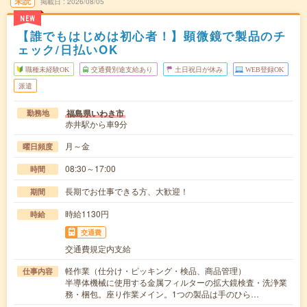
未読
掲載日
2026/08/05
NEW
【誰でもはじめは初心者！】顕微鏡で製品のチ
ェック/日払いOK
職種未経験OK
交通費別途支給あり
土日祝日が休み
WEB登録OK
派遣
福島県いわき市
勤務地
赤井駅から車9分
月～金
曜日頻度
08:30～17:00
時間
長期でお仕事できる方、大歓迎！
期間
時給1130円
時給
交通費
交通費規定内支給
軽作業（仕分け・ピッキング・検品、商品管理）
仕事内容
半導体機械に使用する金属フィルターの拡大鏡検査・洗浄業
務・梱包。座り作業メイン。1つの製品は手のひら…