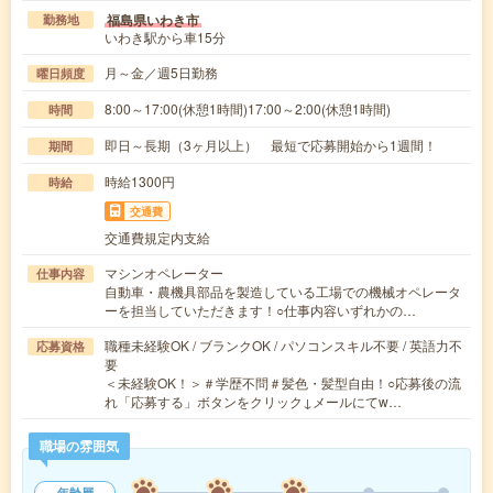
福島県いわき市
勤務地
いわき駅から車15分
月～金／週5日勤務
曜日頻度
8:00～17:00(休憩1時間)17:00～2:00(休憩1時間)
時間
即日～長期（3ヶ月以上） 最短で応募開始から1週間！
期間
時給1300円
時給
交通費
交通費規定内支給
マシンオペレーター
仕事内容
自動車・農機具部品を製造している工場での機械オペレータ
ーを担当していただきます！○仕事内容いずれかの…
職種未経験OK / ブランクOK / パソコンスキル不要 / 英語力不
応募資格
要
＜未経験OK！＞＃学歴不問＃髪色・髪型自由！○応募後の流
れ「応募する」ボタンをクリック↓メールにてw…
職場の雰囲気
年齢層