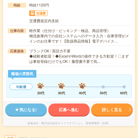
時給1120円
時給
交通費
交通費規定内支給
軽作業（仕分け・ピッキング・検品、商品管理）
仕事内容
物流倉庫内での自社システムへのデータ入力・在庫管理がメ
インのお仕事です！【取扱商品情報】電子デバイス…
ブランクOK / 英語力不要
応募資格
◆経験者歓迎！◆ExcelやWordの操作できる方歓迎！〇まず
は事前登録だけでもOK！履歴書不要で気…
職場の雰囲気
年齢層
20代
30代
40代
50代
60代
気になる!
応募へ進む
詳しく見る
派遣会社
株式会社綜合キャリアオプション 製造事業部（全国）