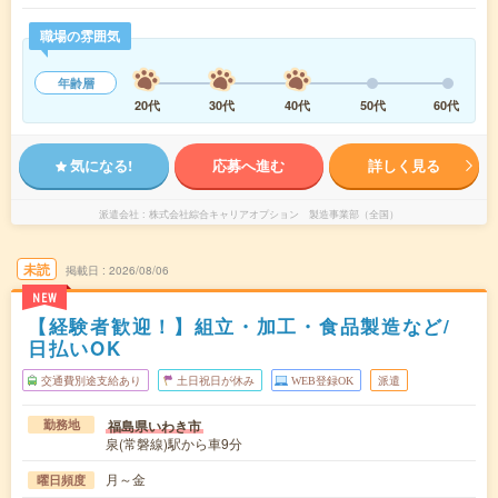
職場の雰囲気
年齢層
20代
30代
40代
50代
60代
気になる!
応募へ進む
詳しく見る
派遣会社
株式会社綜合キャリアオプション 製造事業部（全国）
未読
掲載日
2026/08/06
NEW
【経験者歓迎！】組立・加工・食品製造など/
日払いOK
交通費別途支給あり
土日祝日が休み
WEB登録OK
派遣
福島県いわき市
勤務地
泉(常磐線)駅から車9分
月～金
曜日頻度