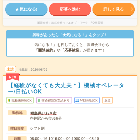
気になる!
応募へ進む
詳しく見る
派遣会社
株式会社ウィルオブ・ワーク FO事業部
興味があったら「★気になる！」をタップ！
「気になる！」を押しておくと、派遣会社から
「面談確約」
や
「応募歓迎」
が届きます！
未読
掲載日
2026/08/06
NEW
【経験がなくても大丈夫＊】機械オペレータ
ー/日払いOK
職種未経験OK
交通費別途支給あり
WEB登録OK
派遣
福島県いわき市
勤務地
赤井駅から徒歩6分
シフト制
曜日頻度
08:00～16:1016:00～00:1000:00～08:10
時間