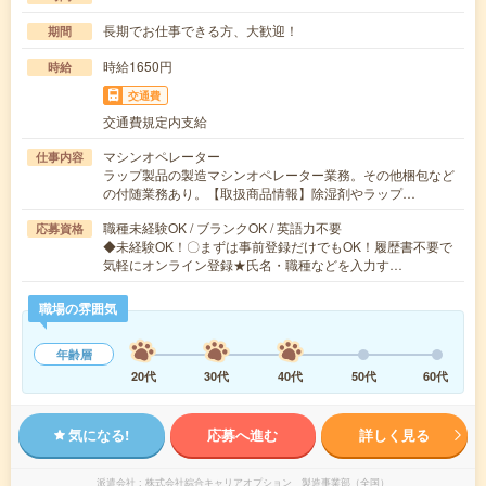
長期でお仕事できる方、大歓迎！
期間
時給1650円
時給
交通費
交通費規定内支給
マシンオペレーター
仕事内容
ラップ製品の製造マシンオペレーター業務。その他梱包など
の付随業務あり。【取扱商品情報】除湿剤やラップ…
職種未経験OK / ブランクOK / 英語力不要
応募資格
◆未経験OK！〇まずは事前登録だけでもOK！履歴書不要で
気軽にオンライン登録★氏名・職種などを入力す…
職場の雰囲気
年齢層
20代
30代
40代
50代
60代
気になる!
応募へ進む
詳しく見る
派遣会社
株式会社綜合キャリアオプション 製造事業部（全国）