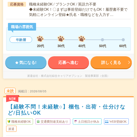
職種未経験OK / ブランクOK / 英語力不要
応募資格
◆未経験OK！〇まずは事前登録だけでもOK！履歴書不要で
気軽にオンライン登録★氏名・職種などを入力す…
職場の雰囲気
年齢層
20代
30代
40代
50代
60代
気になる!
応募へ進む
詳しく見る
派遣会社
株式会社綜合キャリアオプション 製造事業部（全国）
未読
掲載日
2026/08/05
NEW
【経験不問！未経験○】梱包・出荷・仕分けな
ど/日払いOK
職種未経験OK
交通費別途支給あり
土日祝日が休み
WEB登録OK
派遣