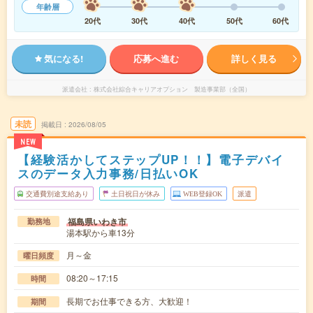
年齢層
20代
30代
40代
50代
60代
気になる!
応募へ進む
詳しく見る
派遣会社
株式会社綜合キャリアオプション 製造事業部（全国）
未読
掲載日
2026/08/05
NEW
【経験活かしてステップUP！！】電子デバイ
スのデータ入力事務/日払いOK
交通費別途支給あり
土日祝日が休み
WEB登録OK
派遣
福島県いわき市
勤務地
湯本駅から車13分
月～金
曜日頻度
08:20～17:15
時間
長期でお仕事できる方、大歓迎！
期間