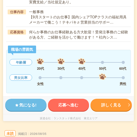
実費支給／当社規定あり。
一般事務
仕事内容
【9月スタートのお仕事】国内シェアTOPクラスの福祉用具
メーカーで働こう！テキパキ♬営業担当のサポー…
何らか事務のお仕事経験ある方大歓迎！受発注事務のご経験
応募資格
がある方、ご経験を活かして働けます！＊社内シス…
職場の雰囲気
年齢層
20代
30代
40代
50代
60代
男女比率
女性
男性
気になる!
応募へ進む
詳しく見る
派遣会社
ランスタッド株式会社 東北エリア
未読
掲載日
2026/08/05