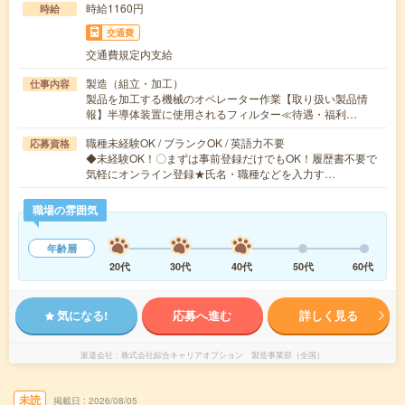
時給1160円
時給
交通費
交通費規定内支給
製造（組立・加工）
仕事内容
製品を加工する機械のオペレーター作業【取り扱い製品情
報】半導体装置に使用されるフィルター≪待遇・福利…
職種未経験OK / ブランクOK / 英語力不要
応募資格
◆未経験OK！〇まずは事前登録だけでもOK！履歴書不要で
気軽にオンライン登録★氏名・職種などを入力す…
職場の雰囲気
年齢層
20代
30代
40代
50代
60代
気になる!
応募へ進む
詳しく見る
派遣会社
株式会社綜合キャリアオプション 製造事業部（全国）
未読
掲載日
2026/08/05