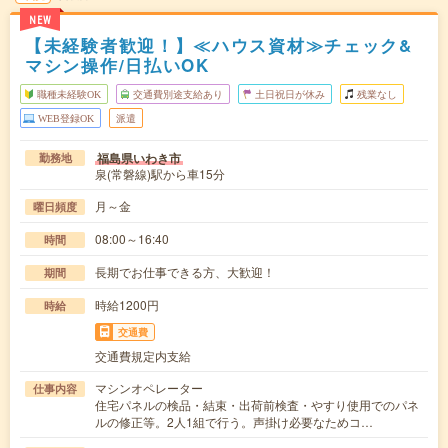
NEW
【未経験者歓迎！】≪ハウス資材≫チェック&
マシン操作/日払いOK
職種未経験OK
交通費別途支給あり
土日祝日が休み
残業なし
WEB登録OK
派遣
福島県いわき市
勤務地
泉(常磐線)駅から車15分
月～金
曜日頻度
08:00～16:40
時間
長期でお仕事できる方、大歓迎！
期間
時給1200円
時給
交通費
交通費規定内支給
マシンオペレーター
仕事内容
住宅パネルの検品・結束・出荷前検査・やすり使用でのパネ
ルの修正等。2人1組で行う。声掛け必要なためコ…