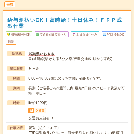
未読
給与即払いOK！高時給！土日休み！ＦＲＰ成
型作業
職種未経験OK
交通費別途支給あり
土日祝日が休み
WEB登録OK
派遣
福島県いわき市
勤務地
泉(常磐線)駅から車6分／泉(福島交通線)駅から車6分
月～金
曜日頻度
8:00～16:50※表記のうち実働7時間40分です。
時間
長期【ご応募から1週間以内(最短2日目)のスピード就業が可
期間
能】即日～
時給1220円
時給
交通費
交通費支給有り
製造（組立・加工）
仕事内容
FRP型製造及びパレット製造業務をお願いします。(派遣)生