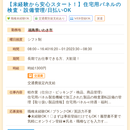
【未経験から安心スタート！】住宅用パネルの
検査・設備管理/日払いOK
職種未経験OK
交通費別途支給あり
WEB登録OK
派遣
福島県いわき市
勤務地
シフト制
曜日頻度
08:00～16:4016:20～01:2023:30～08:30
時間
長期でお仕事できる方、大歓迎！
期間
時給1300円
時給
交通費
交通費規定内支給
軽作業（仕分け・ピッキング・検品、商品管理）
仕事内容
住宅用パネル製造機械で加工された製品の検査運転設備の管
理【取り扱い製品情報】住宅用パネル≪待遇・福利…
職種未経験OK / ブランクOK / 英語力不要
応募資格
◆未経験OK！〇まずは事前登録だけでもOK！履歴書不要で
気軽にオンライン登録★氏名・職種などを入力す…