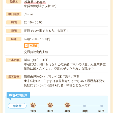
福島県いわき市
勤務地
泉(常磐線)駅から車10分
月～金
曜日頻度
20:10～05:00
時間
長期でお仕事できる方、大歓迎！
期間
時給1200～1500円
時給
交通費
交通費規定内支給
製造（組立・加工）
仕事内容
車載に取り付けられるナビの液晶パネルの検査、組立業務重
量物はほとんどなく、空調の効いたきれいな職場で…
職種未経験OK / ブランクOK / 英語力不要
応募資格
◆未経験OK！〇まずは事前登録だけでもOK！履歴書不要で
気軽にオンライン登録★氏名・職種などを入力す…
職場の雰囲気
年齢層
20代
30代
40代
50代
60代