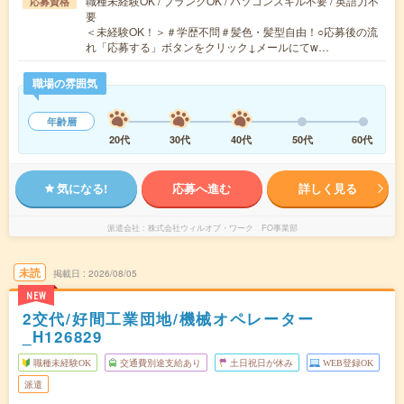
職種未経験OK / ブランクOK / パソコンスキル不要 / 英語力不
応募資格
要
＜未経験OK！＞＃学歴不問＃髪色・髪型自由！○応募後の流
れ「応募する」ボタンをクリック↓メールにてw…
職場の雰囲気
年齢層
20代
30代
40代
50代
60代
気になる!
応募へ進む
詳しく見る
派遣会社
株式会社ウィルオブ・ワーク FO事業部
未読
掲載日
2026/08/05
NEW
2交代/好間工業団地/機械オペレーター
_H126829
職種未経験OK
交通費別途支給あり
土日祝日が休み
WEB登録OK
派遣