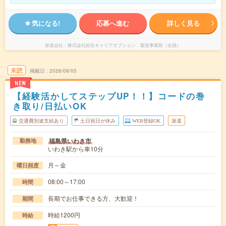
気になる!
応募へ進む
詳しく見る
派遣会社
株式会社綜合キャリアオプション 製造事業部（全国）
未読
掲載日
2026/08/05
NEW
【経験活かしてステップUP！！】コードの巻
き取り/日払いOK
交通費別途支給あり
土日祝日が休み
WEB登録OK
派遣
福島県いわき市
勤務地
いわき駅から車10分
月～金
曜日頻度
08:00～17:00
時間
長期でお仕事できる方、大歓迎！
期間
時給1200円
時給