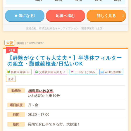
気になる!
応募へ進む
詳しく見る
派遣会社
株式会社綜合キャリアオプション 製造事業部（全国）
未読
掲載日
2026/08/05
NEW
【経験がなくても大丈夫＊】半導体フィルター
の組立・顕微鏡検査/日払いOK
職種未経験OK
交通費別途支給あり
土日祝日が休み
WEB登録OK
派遣
福島県いわき市
勤務地
いわき駅から車10分
月～金
曜日頻度
08:30～17:00
時間
長期でお仕事できる方、大歓迎！
期間