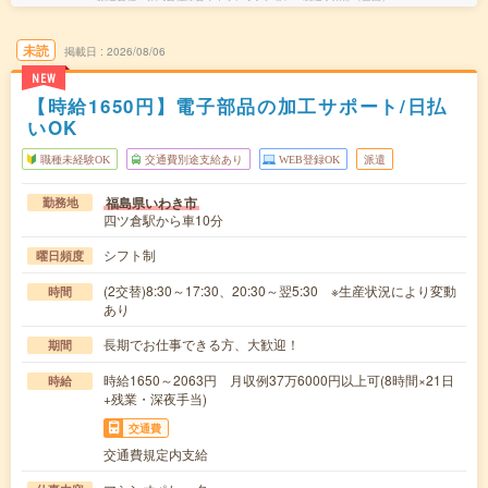
未読
掲載日
2026/08/06
NEW
【時給1650円】電子部品の加工サポート/日払
いOK
職種未経験OK
交通費別途支給あり
WEB登録OK
派遣
福島県いわき市
勤務地
四ツ倉駅から車10分
シフト制
曜日頻度
(2交替)8:30～17:30、20:30～翌5:30 ※生産状況により変動
時間
あり
長期でお仕事できる方、大歓迎！
期間
時給1650～2063円 月収例37万6000円以上可(8時間×21日
時給
+残業・深夜手当)
交通費
交通費規定内支給