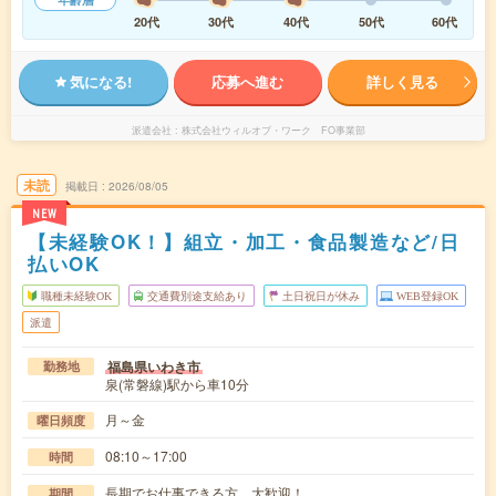
20代
30代
40代
50代
60代
気になる!
応募へ進む
詳しく見る
派遣会社
株式会社ウィルオブ・ワーク FO事業部
未読
掲載日
2026/08/05
NEW
【未経験OK！】組立・加工・食品製造など/日
払いOK
職種未経験OK
交通費別途支給あり
土日祝日が休み
WEB登録OK
派遣
福島県いわき市
勤務地
泉(常磐線)駅から車10分
月～金
曜日頻度
08:10～17:00
時間
長期でお仕事できる方、大歓迎！
期間