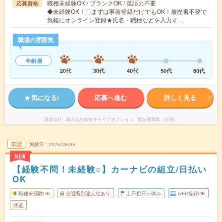
職種未経験OK / ブランクOK / 英語力不要
応募資格
◆未経験OK！〇まずは事前登録だけでもOK！履歴書不要で
気軽にオンライン登録★氏名・職種などを入力す…
職場の雰囲気
年齢層
20代
30代
40代
50代
60代
気になる!
応募へ進む
詳しく見る
派遣会社
株式会社綜合キャリアオプション 製造事業部（全国）
未読
掲載日
2026/08/05
NEW
【経験不問！未経験○】カーナビの組立/日払い
OK
職種未経験OK
交通費別途支給あり
土日祝日が休み
WEB登録OK
派遣