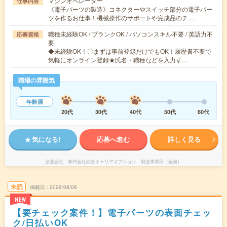
マシンオペレーター
仕事内容
《電子パーツの製造》コネクターやスイッチ部分の電子パー
ツを作るお仕事！機械操作のサポートや完成品のチ…
職種未経験OK / ブランクOK / パソコンスキル不要 / 英語力不
応募資格
要
◆未経験OK！〇まずは事前登録だけでもOK！履歴書不要で
気軽にオンライン登録★氏名・職種などを入力す…
職場の雰囲気
年齢層
20代
30代
40代
50代
60代
気になる!
応募へ進む
詳しく見る
派遣会社
株式会社綜合キャリアオプション 製造事業部（全国）
未読
掲載日
2026/08/06
NEW
【要チェック案件！】電子パーツの表面チェッ
ク/日払いOK