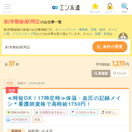
メニュー
気になる!
ログイン
検索
泉(常磐線)駅周辺
のお仕事一覧
泉(常磐線)駅の派遣のお仕事情報です。
オフィスワーク・事務系
、
営業・販売・サービ
ス系
、
クリエイティブ系
などのお仕事を取り揃えています。さらに、
短期
・
単発
など
の期間や、
職種未経験OK
などのこだわり条件で絞り込んでいただけます。
条件の変更
また、
赤井駅
・
いわき駅
・
植田(福島県)駅
・
湯本駅
・
勿来駅
など近隣駅のお仕事もご確
泉(常磐線)駅周辺
認いただけます。
37
1,273
全
件
平均時給:
円
時給順
新着順
未読
掲載日
2026/08/09
NEW
≪時短OK！17時定時≫体温・血圧の記録メイ
ン＊看護師資格で高時給1750円！
職種未経験OK
交通費別途支給あり
土日祝日が休み
残業なし
WEB登録OK
派遣
福島県いわき市
勤務地