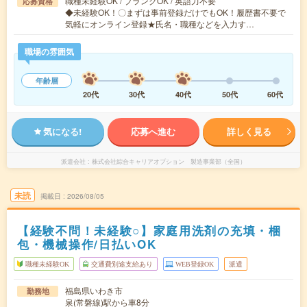
職種未経験OK / ブランクOK / 英語力不要
応募資格
◆未経験OK！〇まずは事前登録だけでもOK！履歴書不要で
気軽にオンライン登録★氏名・職種などを入力す…
職場の雰囲気
年齢層
20代
30代
40代
50代
60代
気になる!
応募へ進む
詳しく見る
派遣会社
株式会社綜合キャリアオプション 製造事業部（全国）
未読
掲載日
2026/08/05
【経験不問！未経験○】家庭用洗剤の充填・梱
包・機械操作/日払いOK
職種未経験OK
交通費別途支給あり
WEB登録OK
派遣
福島県いわき市
勤務地
泉(常磐線)駅から車8分