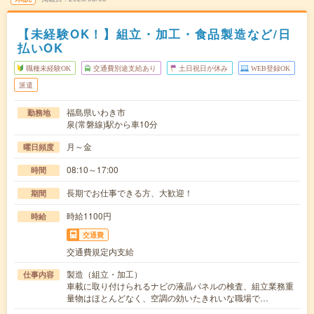
【未経験OK！】組立・加工・食品製造など/日
払いOK
職種未経験OK
交通費別途支給あり
土日祝日が休み
WEB登録OK
派遣
福島県いわき市
勤務地
泉(常磐線)駅から車10分
月～金
曜日頻度
08:10～17:00
時間
長期でお仕事できる方、大歓迎！
期間
時給1100円
時給
交通費
交通費規定内支給
製造（組立・加工）
仕事内容
車載に取り付けられるナビの液晶パネルの検査、組立業務重
量物はほとんどなく、空調の効いたきれいな職場で…