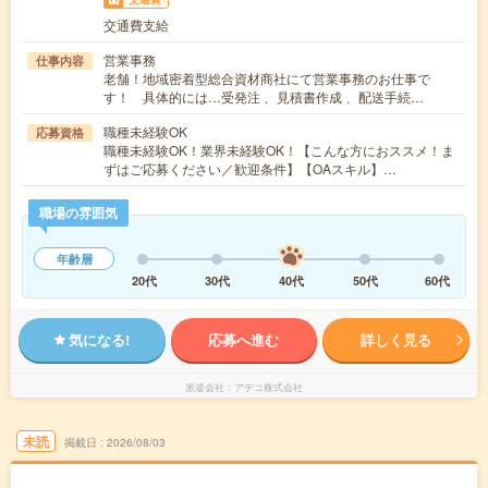
交通費支給
営業事務
仕事内容
老舗！地域密着型総合資材商社にて営業事務のお仕事で
す！ 具体的には…受発注 、見積書作成 、配送手続…
職種未経験OK
応募資格
職種未経験OK！業界未経験OK！【こんな方におススメ！ま
ずはご応募ください／歓迎条件】【OAスキル】…
職場の雰囲気
年齢層
20代
30代
40代
50代
60代
気になる!
応募へ進む
詳しく見る
派遣会社
アデコ株式会社
未読
掲載日
2026/08/03