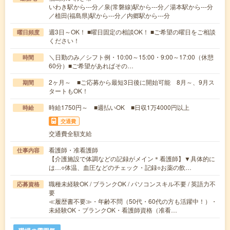
いわき駅から---分／泉(常磐線)駅から---分／湯本駅から---分
／植田(福島県)駅から---分／内郷駅から---分
週3日～OK！ ■曜日固定の相談OK！ ■ご希望の曜日をご相談
曜日頻度
ください！
＼日勤のみ／シフト例・10:00～15:00・9:00～17:00（休憩
時間
60分）■ご希望があればその…
2ヶ月～ ■ご応募から最短3日後に開始可能 8月～、9月ス
期間
タートもOK！
時給1750円～ ■週払いOK ■日収1万4000円以上
時給
交通費
交通費全額支給
看護師・准看護師
仕事内容
【介護施設で体調などの記録がメイン＊看護師】▼具体的に
は…○体温、血圧などのチェック・記録○お薬の飲…
職種未経験OK / ブランクOK / パソコンスキル不要 / 英語力不
応募資格
要
≪履歴書不要≫・年齢不問（50代・60代の方も活躍中！）・
未経験OK・ブランクOK・看護師資格（准看…