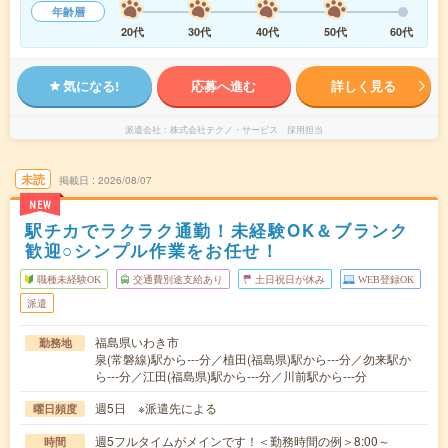
年齢層
20代
30代
40代
50代
60代
気になる!
応募へ進む
詳しく見る
派遣会社
株式会社テクノ・サービス 採用担当
未読
掲載日
2026/08/07
NEW
駅チカでラクラク通勤！未経験OK＆ブランク
歓迎○シンプル作業をお任せ！
職種未経験OK
交通費別途支給あり
土日祝日が休み
WEB登録OK
派遣
福島県いわき市
勤務地
泉(常磐線)駅から---分／植田(福島県)駅から---分／勿来駅か
ら---分／江田(福島県)駅から---分／川前駅から---分
週5日 ※派遣先による
曜日頻度
週5フルタイムがメインです！＜勤務時間の例＞8:00～
時間