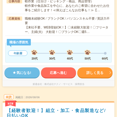
軽作業（仕分け・ピッキング・検品、商品管理）
仕事内容
軽作業や食品加工を中心に、あなたのご希望に合わせたお仕
事をご紹介します！≪例えばこんなお仕事も！≫【…
職種未経験OK / ブランクOK / パソコンスキル不要 / 英語力不
応募資格
要
【来社不要、WEB登録OK！】〇未経験大歓迎！〇フリータ
ー、主婦(夫) 大歓迎！〇ブランクOK〇週5…
職場の雰囲気
年齢層
20代
30代
40代
50代
60代
気になる!
応募へ進む
詳しく見る
派遣会社
株式会社テクノ・サービス 採用担当
未読
掲載日
2026/08/06
NEW
【経験者歓迎！】組立・加工・食品製造など/
日払いOK