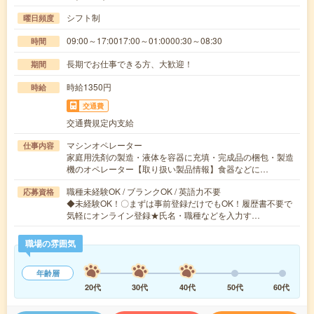
シフト制
曜日頻度
09:00～17:0017:00～01:0000:30～08:30
時間
長期でお仕事できる方、大歓迎！
期間
時給1350円
時給
交通費
交通費規定内支給
マシンオペレーター
仕事内容
家庭用洗剤の製造・液体を容器に充填・完成品の梱包・製造
機のオペレーター【取り扱い製品情報】食器などに…
職種未経験OK / ブランクOK / 英語力不要
応募資格
◆未経験OK！〇まずは事前登録だけでもOK！履歴書不要で
気軽にオンライン登録★氏名・職種などを入力す…
職場の雰囲気
年齢層
20代
30代
40代
50代
60代