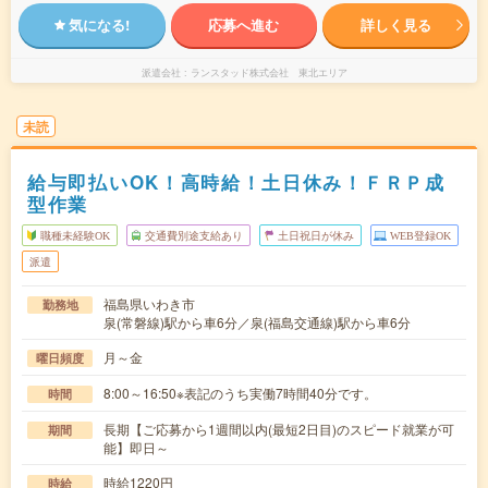
気になる!
応募へ進む
詳しく見る
派遣会社
ランスタッド株式会社 東北エリア
未読
給与即払いOK！高時給！土日休み！ＦＲＰ成
型作業
職種未経験OK
交通費別途支給あり
土日祝日が休み
WEB登録OK
派遣
福島県いわき市
勤務地
泉(常磐線)駅から車6分／泉(福島交通線)駅から車6分
月～金
曜日頻度
8:00～16:50※表記のうち実働7時間40分です。
時間
長期【ご応募から1週間以内(最短2日目)のスピード就業が可
期間
能】即日～
時給1220円
時給