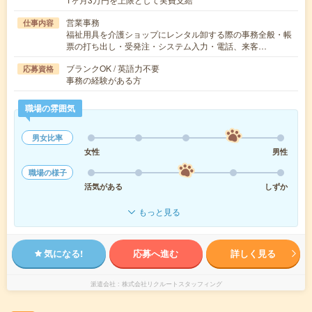
営業事務
仕事内容
福祉用具を介護ショップにレンタル卸する際の事務全般・帳
票の打ち出し・受発注・システム入力・電話、来客…
ブランクOK / 英語力不要
応募資格
事務の経験がある方
職場の雰囲気
男女比率
女性
男性
職場の様子
活気がある
しずか
もっと見る
気になる!
応募へ進む
詳しく見る
派遣会社
株式会社リクルートスタッフィング