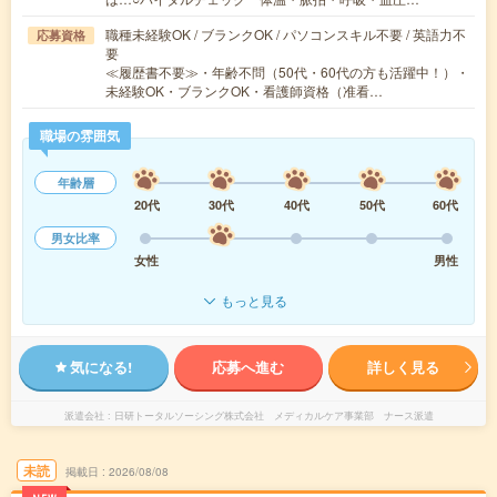
職種未経験OK / ブランクOK / パソコンスキル不要 / 英語力不
応募資格
要
≪履歴書不要≫・年齢不問（50代・60代の方も活躍中！）・
未経験OK・ブランクOK・看護師資格（准看…
職場の雰囲気
年齢層
20代
30代
40代
50代
60代
男女比率
女性
男性
もっと見る
気になる!
応募へ進む
詳しく見る
派遣会社
日研トータルソーシング株式会社 メディカルケア事業部 ナース派遣
未読
掲載日
2026/08/08