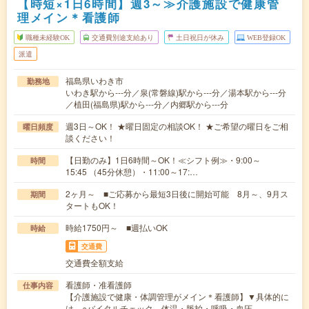
【時短×1日6時間】週3～≫介護施設で健康管
理メイン＊看護師
職種未経験OK
交通費別途支給あり
土日祝日が休み
WEB登録OK
派遣
福島県いわき市
勤務地
いわき駅から---分／泉(常磐線)駅から---分／湯本駅から---分
／植田(福島県)駅から---分／内郷駅から---分
週3日～OK！ ★曜日固定の相談OK！ ★ご希望の曜日をご相
曜日頻度
談ください！
【日勤のみ】1日6時間～OK！≪シフト例≫・9:00～
時間
15:45 （45分休憩）・11:00～17:…
2ヶ月～ ■ご応募から最短3日後に開始可能 8月～、9月ス
期間
タートもOK！
時給1750円～ ■週払いOK
時給
交通費
交通費全額支給
看護師・准看護師
仕事内容
【介護施設で健康・体調管理がメイン＊看護師】▼具体的に
は…○バイタルチェック 体温・脈拍・呼吸・血圧…