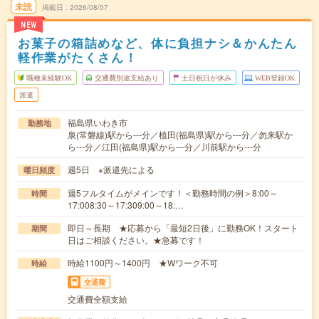
未読
掲載日
2026/08/07
NEW
お菓子の箱詰めなど、体に負担ナシ＆かんたん
軽作業がたくさん！
職種未経験OK
交通費別途支給あり
土日祝日が休み
WEB登録OK
派遣
福島県いわき市
勤務地
泉(常磐線)駅から---分／植田(福島県)駅から---分／勿来駅か
ら---分／江田(福島県)駅から---分／川前駅から---分
週5日 ※派遣先による
曜日頻度
週5フルタイムがメインです！＜勤務時間の例＞8:00～
時間
17:008:30～17:309:00～18:…
即日～長期 ★応募から「最短2日後」に勤務OK！スタート
期間
日はご相談ください。★急募です！
時給1100円～1400円 ★Wワーク不可
時給
交通費
交通費全額支給