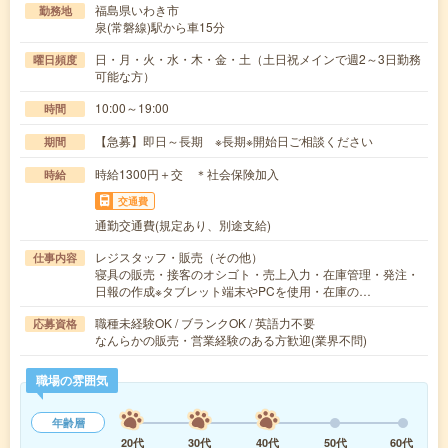
福島県いわき市
勤務地
泉(常磐線)駅から車15分
日・月・火・水・木・金・土（土日祝メインで週2～3日勤務
曜日頻度
可能な方）
10:00～19:00
時間
【急募】即日～長期 ※長期※開始日ご相談ください
期間
時給1300円＋交 ＊社会保険加入
時給
交通費
通勤交通費(規定あり、別途支給)
レジスタッフ・販売（その他）
仕事内容
寝具の販売・接客のオシゴト・売上入力・在庫管理・発注・
日報の作成※タブレット端末やPCを使用・在庫の…
職種未経験OK / ブランクOK / 英語力不要
応募資格
なんらかの販売・営業経験のある方歓迎(業界不問)
職場の雰囲気
年齢層
20代
30代
40代
50代
60代