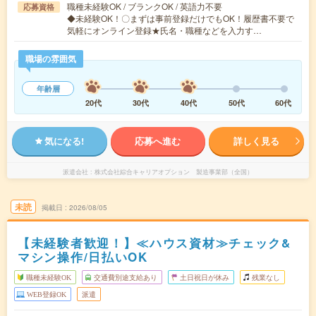
職種未経験OK / ブランクOK / 英語力不要
応募資格
◆未経験OK！〇まずは事前登録だけでもOK！履歴書不要で
気軽にオンライン登録★氏名・職種などを入力す…
職場の雰囲気
年齢層
20代
30代
40代
50代
60代
気になる!
応募へ進む
詳しく見る
派遣会社
株式会社綜合キャリアオプション 製造事業部（全国）
未読
掲載日
2026/08/05
【未経験者歓迎！】≪ハウス資材≫チェック&
マシン操作/日払いOK
職種未経験OK
交通費別途支給あり
土日祝日が休み
残業なし
WEB登録OK
派遣