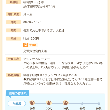
福島県いわき市
勤務地
泉(常磐線)駅から車15分
月～金
曜日頻度
08:00～16:40
時間
長期でお仕事できる方、大歓迎！
期間
時給1200円
時給
交通費
交通費規定内支給
マシンオペレーター
仕事内容
住宅パネルの検品・結束・出荷前検査・やすり使用でのパネ
ルの修正等。2人1組で行う。声掛け必要なためコ…
職種未経験OK / ブランクOK / 英語力不要
応募資格
◆未経験OK！〇まずは事前登録だけでもOK！履歴書不要で
気軽にオンライン登録★氏名・職種などを入力す…
職場の雰囲気
年齢層
20代
30代
40代
50代
60代