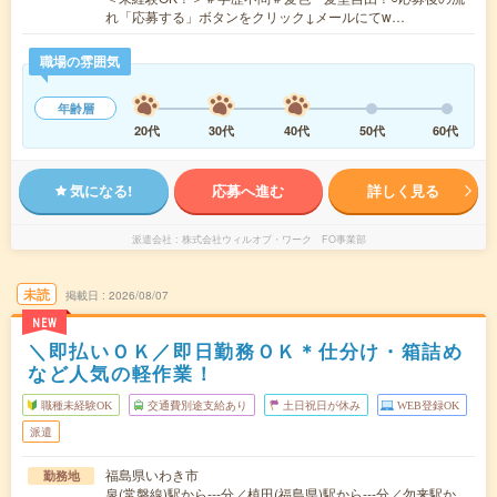
れ「応募する」ボタンをクリック↓メールにてw…
職場の雰囲気
年齢層
20代
30代
40代
50代
60代
気になる!
応募へ進む
詳しく見る
派遣会社
株式会社ウィルオブ・ワーク FO事業部
未読
掲載日
2026/08/07
NEW
＼即払いＯＫ／即日勤務ＯＫ＊仕分け・箱詰め
など人気の軽作業！
職種未経験OK
交通費別途支給あり
土日祝日が休み
WEB登録OK
派遣
福島県いわき市
勤務地
泉(常磐線)駅から---分／植田(福島県)駅から---分／勿来駅か