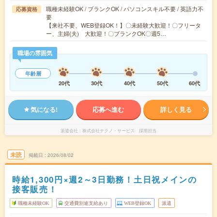
職種未経験OK / ブランクOK / パソコンスキル不要 / 英語力不
応募資格
要
【来社不要、WEB登録OK！】〇未経験大歓迎！〇フリータ
ー、主婦(夫) 大歓迎！〇ブランクOK〇週5…
職場の雰囲気
年齢層
20代
30代
40代
50代
60代
気になる!
応募へ進む
詳しく見る
派遣会社
株式会社テクノ・サービス 採用担当
未読
掲載日
2026/08/02
時給1,300円×週2～3日勤務！土日祝メインの
接客販売！
職種未経験OK
交通費別途支給あり
WEB登録OK
派遣