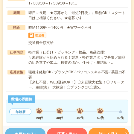
17:008:30～17:309:00～18:…
即日～長期 ★応募から「最短2日後」に勤務OK！スタート
期間
日はご相談ください。★急募です！
時給1100円～1400円 ★Wワーク不可
時給
交通費
交通費全額支給
軽作業（仕分け・ピッキング・検品、商品管理）
仕事内容
＼未経験から始められる！製造・軽作業スタッフ募集／部品
の組み立てや加工、検査のほか、仕分け・箱詰め・…
職種未経験OK / ブランクOK / パソコンスキル不要 / 英語力不
応募資格
要
【来社不要、WEB登録OK！】〇未経験大歓迎！〇フリータ
ー、主婦(夫) 大歓迎！〇ブランクOK〇週5…
職場の雰囲気
年齢層
20代
30代
40代
50代
60代
気になる!
応募へ進む
詳しく見る