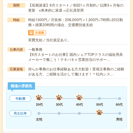
【長期派遣】9月スタート／初回1ヶ月契約／以降3ヶ月毎の
期間
更新 ※将来的に派遣→正社員登用
時給1300円／月収例：208,000円＝1,300円×7時間×20日勤
時給
務＋残業20時間の場合、交通費別途支給
交通費
実費支給／当社規定あり。
一般事務
仕事内容
【9月スタートのお仕事】国内シェアTOPクラスの福祉用具
メーカーで働こう！テキパキ♬営業担当のサポー…
何らか事務のお仕事経験ある方大歓迎！受発注事務のご経験
応募資格
がある方、ご経験を活かして働けます！＊社内シス…
職場の雰囲気
年齢層
20代
30代
40代
50代
60代
男女比率
女性
男性