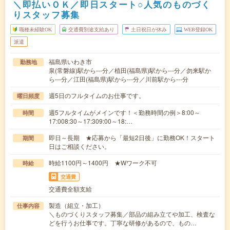
＼即払いＯＫ／即日スタート○人気のものづく
りスタッフ募集
職種未経験OK
交通費別途支給あり
土日祝日が休み
WEB登録OK
派遣
福島県いわき市
勤務地
泉(常磐線)駅から---分／植田(福島県)駅から---分／勿来駅か
ら---分／江田(福島県)駅から---分／川前駅から---分
週5日のフルタイムのお仕事です。
曜日頻度
週5フルタイムがメインです！＜勤務時間の例＞8:00～
時間
17:008:30～17:309:00～18:…
即日～長期 ★応募から「最短2日後」に勤務OK！スタート
期間
日はご相談ください。
時給1100円～1400円 ★Wワーク不可
時給
交通費
交通費全額支給
製造（組立・加工）
仕事内容
＼ものづくりスタッフ募集／部品の組み立てや加工、検査な
どを行うお仕事です。丁寧な研修があるので、もの…