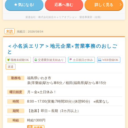
気になる!
応募へ進む
詳しく見る
派遣会社
株式会社綜合キャリアオプション 製造事業部（全国）
未読
掲載日
2026/08/04
＜小名浜エリア＞地元企業×営業事務のおしご
と
職種未経験OK
交通費別途支給あり
土日祝日が休み
WEB登録OK
派遣
福島県いわき市
勤務地
泉(常磐線)駅から車6分／植田(福島県)駅から車15分
月～金※土日休み！
曜日頻度
8:00～17:00(実働:7時間30分) (休憩90分) ※残業なし
時間
【急募】即日～長期（3カ月以上）
期間
時給1300円
時給
交通費