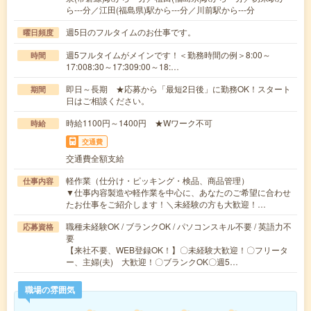
ら---分／江田(福島県)駅から---分／川前駅から---分
週5日のフルタイムのお仕事です。
曜日頻度
週5フルタイムがメインです！＜勤務時間の例＞8:00～
時間
17:008:30～17:309:00～18:…
即日～長期 ★応募から「最短2日後」に勤務OK！スタート
期間
日はご相談ください。
時給1100円～1400円 ★Wワーク不可
時給
交通費
交通費全額支給
軽作業（仕分け・ピッキング・検品、商品管理）
仕事内容
▼仕事内容製造や軽作業を中心に、あなたのご希望に合わせ
たお仕事をご紹介します！＼未経験の方も大歓迎！…
職種未経験OK / ブランクOK / パソコンスキル不要 / 英語力不
応募資格
要
【来社不要、WEB登録OK！】〇未経験大歓迎！〇フリータ
ー、主婦(夫) 大歓迎！〇ブランクOK〇週5…
職場の雰囲気