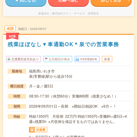
派遣会社
株式会社テクノ・サービス 採用担当
未読
掲載日
2026/08/07
NEW
残業ほぼなし▼車通勤OK＊泉での営業事務
交通費別途支給あり
土日祝日が休み
WEB登録OK
派遣
福島県いわき市
勤務地
泉(常磐線)駅から徒歩15分
月～金／週5日
曜日頻度
08:30-17:30（休憩60分）実働8時間（残業少なめ！）
時間
2026年09月01日～長期 ※開始日相談OK ※9月～！
期間
時給1350円 月収例 22万円 時給1350円×実働8h×週5日×4
時給
週+残業5h ※月収例を保証するものではありません。
交通費
1ヶ月3万円を上限として実費支給