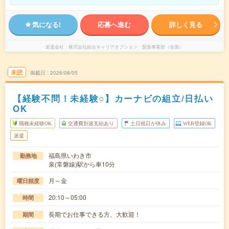
気になる!
応募へ進む
詳しく見る
派遣会社
株式会社綜合キャリアオプション 製造事業部（全国）
未読
掲載日
2026/08/05
【経験不問！未経験○】カーナビの組立/日払い
OK
職種未経験OK
交通費別途支給あり
土日祝日が休み
WEB登録OK
派遣
福島県いわき市
勤務地
泉(常磐線)駅から車10分
月～金
曜日頻度
20:10～05:00
時間
長期でお仕事できる方、大歓迎！
期間