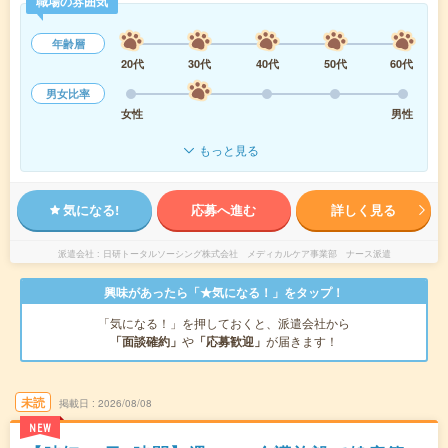
職場の雰囲気
年齢層
20代
30代
40代
50代
60代
男女比率
女性
男性
もっと見る
気になる!
応募へ進む
詳しく見る
派遣会社
日研トータルソーシング株式会社 メディカルケア事業部 ナース派遣
興味があったら「★気になる！」をタップ！
「気になる！」を押しておくと、派遣会社から
「面談確約」
や
「応募歓迎」
が届きます！
未読
掲載日
2026/08/08
NEW