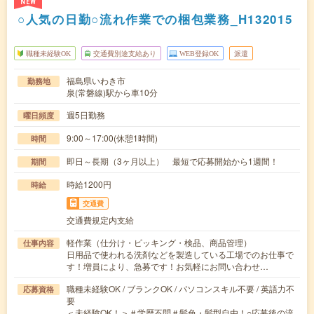
NEW
○人気の日勤○流れ作業での梱包業務_H132015
職種未経験OK
交通費別途支給あり
WEB登録OK
派遣
福島県いわき市
勤務地
泉(常磐線)駅から車10分
週5日勤務
曜日頻度
9:00～17:00(休憩1時間)
時間
即日～長期（3ヶ月以上） 最短で応募開始から1週間！
期間
時給1200円
時給
交通費
交通費規定内支給
軽作業（仕分け・ピッキング・検品、商品管理）
仕事内容
日用品で使われる洗剤などを製造している工場でのお仕事で
す！増員により、急募です！お気軽にお問い合わせ…
職種未経験OK / ブランクOK / パソコンスキル不要 / 英語力不
応募資格
要
＜未経験OK！＞＃学歴不問＃髪色・髪型自由！○応募後の流