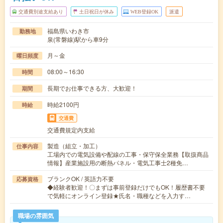
交通費別途支給あり
土日祝日が休み
WEB登録OK
派遣
福島県いわき市
勤務地
泉(常磐線)駅から車9分
月～金
曜日頻度
08:00～16:30
時間
長期でお仕事できる方、大歓迎！
期間
時給2100円
時給
交通費
交通費規定内支給
製造（組立・加工）
仕事内容
工場内での電気設備や配線の工事・保守保全業務【取扱商品
情報】産業施設用の断熱パネル・電気工事士2種免…
ブランクOK / 英語力不要
応募資格
◆経験者歓迎！〇まずは事前登録だけでもOK！履歴書不要
で気軽にオンライン登録★氏名・職種などを入力す…
職場の雰囲気