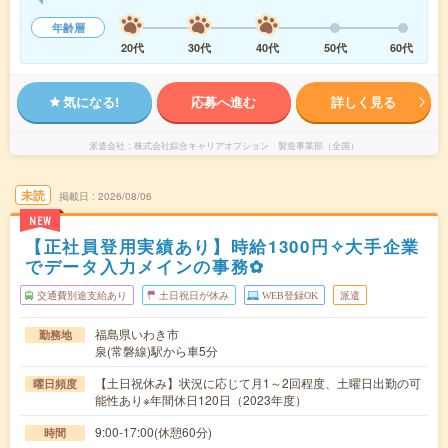
年齢層
20代
30代
40代
50代
60代
気になる!
応募へ進む
詳しく見る
派遣会社
株式会社綜合キャリアオプション 製造事業部（全国）
未読
掲載日
2026/08/06
NEW
【正社員登用実績あり】時給1300円✧大手企業
でデータ入力メインの事務✿
交通費別途支給あり
土日祝日が休み
WEB登録OK
派遣
福島県いわき市
勤務地
泉(常磐線)駅から車5分
【土日祝休み】状況に応じて月1～2回程度、土曜日出勤の可
曜日頻度
能性あり※年間休日120日（2023年度）
9:00-17:00(休憩60分)
時間