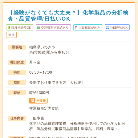
【経験がなくても大丈夫＊】化学製品の分析検
査・品質管理/日払いOK
職種未経験OK
交通費別途支給あり
土日祝日が休み
WEB登録OK
派遣
福島県いわき市
勤務地
泉(常磐線)駅から車10分
月～金
曜日頻度
08:30～17:00
時間
長期でお仕事できる方、大歓迎！
期間
時給1300円
時給
交通費
交通費規定内支給
一般事務
仕事内容
化学品の品質管理業務、分析機器を使用しての化学反応分
析、製品分析【取扱商品情報】医薬品・顔料・農薬・…