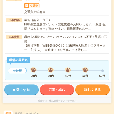
交通費
交通費支給有り
製造（組立・加工）
仕事内容
FRP型製造及びパレット製造業務をお願いします。(派遣)生
活リズムを崩さず働きやすい、日勤固定のお仕…
職種未経験OK / ブランクOK / パソコンスキル不要 / 英語力不
応募資格
要
【来社不要、WEB登録OK！】〇未経験大歓迎！〇フリータ
ー、主婦(夫) 大歓迎！ ※お仕事の掛け持ち…
職場の雰囲気
年齢層
20代
30代
40代
50代
60代
気になる!
応募へ進む
詳しく見る
派遣会社
株式会社テクノ・サービス
未読
掲載日
2026/08/05