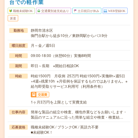
台での軽作業
職種未経験OK
交通費別途支給あり
土日祝日が休み
WEB登録OK
派遣
静岡市清水区
勤務地
御門台駅から徒歩10分／東静岡駅からバス9分
月～金／週5日
曜日頻度
09:00-18:00（休憩60分）実働8時間
時間
即日～長期 ※開始日相談OK
期間
時給1500円 月収例 25万円 時給1500円×実働8h×週5日
時給
×4週+残業10h ※月収例を保証するものではありません。※
給与即受取りサービス利用可（利用条件有）
交通費
1ヶ月3万円を上限として実費支給
簡単な製品の組立や検査、梱包作業などをお願いします・
仕事内容
製品のマニュアルに沿った簡単な組立や検査・検査結…
職種未経験OK / ブランクOK / 英語力不要
応募資格
■未経験OK！