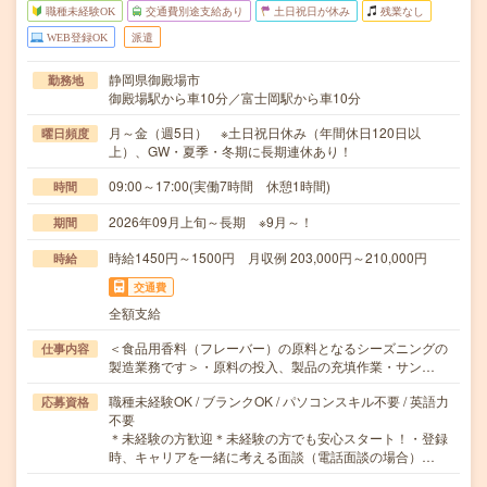
職種未経験OK
交通費別途支給あり
土日祝日が休み
残業なし
WEB登録OK
派遣
静岡県御殿場市
勤務地
御殿場駅から車10分／富士岡駅から車10分
月～金（週5日） ※土日祝日休み（年間休日120日以
曜日頻度
上）、GW・夏季・冬期に長期連休あり！
09:00～17:00(実働7時間 休憩1時間)
時間
2026年09月上旬～長期 ※9月～！
期間
時給1450円～1500円 月収例 203,000円～210,000円
時給
交通費
全額支給
＜食品用香料（フレーバー）の原料となるシーズニングの
仕事内容
製造業務です＞・原料の投入、製品の充填作業・サン…
職種未経験OK / ブランクOK / パソコンスキル不要 / 英語力
応募資格
不要
＊未経験の方歓迎＊未経験の方でも安心スタート！・登録
時、キャリアを一緒に考える面談（電話面談の場合）…