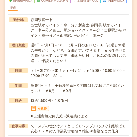
職種未経験OK
交通費別途支給あり
土日祝日が休み
WEB登録OK
派遣
静岡県富士市
勤務地
富士駅からバイク・車---分／新富士(静岡県)駅からバイ
ク・車---分／富士川駅からバイク・車---分／吉原駅からバ
イク・車---分／入山瀬駅からバイク・車---分
週0日～/月1日～OK！（月～日のあいだ）★「火曜と木曜
曜日頻度
の午後だけ」など色々な働き方ができます！★お仕事ゼロ
の週があっても大丈夫。働きたい日、お休みの希望はお気
軽にご相談ください！
＜1日3時間～OK！＞▼ 例えば… ▼15:00～18:0015:00～
時間
22:0017:00～22:…
単発1日～！ ★勤務開始日や期間はお気軽にご相談くだ
期間
さい！ ＃8月～ ＃9月～
時給1,500円～1,875円
時給
交通費
■ 交通費規定内支給 ※派遣先による
＼コスメの仕分け／＜とってもシンプルなので未経験でも
仕事内容
安心！＞▼封入作業及び梱包▼雑誌や書籍などの仕分…