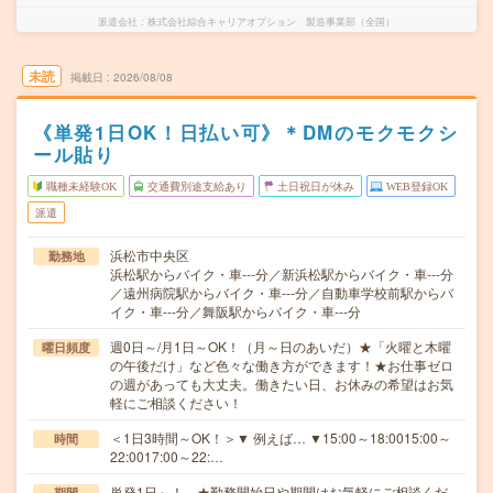
派遣会社
株式会社綜合キャリアオプション 製造事業部（全国）
未読
掲載日
2026/08/08
《単発1日OK！日払い可》＊DMのモクモクシ
ール貼り
職種未経験OK
交通費別途支給あり
土日祝日が休み
WEB登録OK
派遣
浜松市中央区
勤務地
浜松駅からバイク・車---分／新浜松駅からバイク・車---分
／遠州病院駅からバイク・車---分／自動車学校前駅からバ
イク・車---分／舞阪駅からバイク・車---分
週0日～/月1日～OK！（月～日のあいだ）★「火曜と木曜
曜日頻度
の午後だけ」など色々な働き方ができます！★お仕事ゼロ
の週があっても大丈夫。働きたい日、お休みの希望はお気
軽にご相談ください！
＜1日3時間～OK！＞▼ 例えば… ▼15:00～18:0015:00～
時間
22:0017:00～22:…
単発1日～！ ★勤務開始日や期間はお気軽にご相談くだ
期間