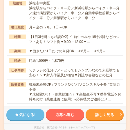
浜松市中央区
勤務地
浜松駅からバイク・車---分／新浜松駅からバイク・車---分
／遠州病院駅からバイク・車---分／自動車学校前駅からバ
イク・車---分／舞阪駅からバイク・車---分
月～金のうち、1日～OK！
曜日頻度
【1日3時間～も相談OK!】午前中のみや18時以降などのシ
時間
フトあり！シフト例▼9:00～12:00▼…
▼働きたい1日だけの単発OK ＃8月～ ＃9月～
期間
時給1,500円～1,875円
時給
＼チラシの仕分け／＜とってもシンプルなので未経験でも
仕事内容
安心！＞▼封入作業及び梱包▼雑誌や書籍などの仕分…
職種未経験OK / ブランクOK / パソコンスキル不要 / 英語力
応募資格
不要
▼未経験OK！（副業歓迎☆）▼高校生不可▼携帯電話をお
持ちの方（業務連絡に使用）※応募後のご連絡はメ…
気になる!
応募へ進む
詳しく見る
派遣会社
株式会社バイトレ（キャムコムグループ）