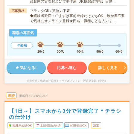
品倉庫の管理および付帯作業【取扱製品情報】自動…
ブランクOK / 英語力不要
応募資格
◆経験者歓迎！〇まずは事前登録だけでもOK！履歴書不要
で気軽にオンライン登録★氏名・職種などを入力す…
職場の雰囲気
年齢層
20代
30代
40代
50代
60代
気になる!
応募へ進む
詳しく見る
派遣会社
株式会社綜合キャリアオプション 製造事業部（全国）
未読
掲載日
2026/08/07
【1日～】スマホから3分で登録完了＊チラシ
の仕分け
職種未経験OK
土日祝日が休み
WEB登録OK
派遣