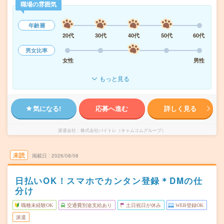
職場の雰囲気
年齢層
20代
30代
40代
50代
60代
男女比率
女性
男性
もっと見る
気になる!
応募へ進む
詳しく見る
派遣会社
株式会社バイトレ（キャムコムグループ）
未読
掲載日
2026/08/08
日払いOK！スマホでカンタン登録＊DMの仕
分け
職種未経験OK
交通費別途支給あり
土日祝日が休み
WEB登録OK
派遣