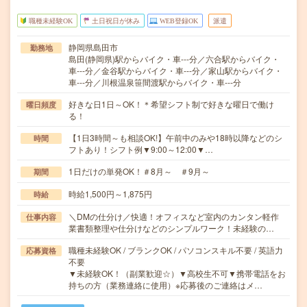
職種未経験OK
土日祝日が休み
WEB登録OK
派遣
静岡県島田市
勤務地
島田(静岡県)駅からバイク・車---分／六合駅からバイク・
車---分／金谷駅からバイク・車---分／家山駅からバイク・
車---分／川根温泉笹間渡駅からバイク・車---分
好きな日1日～OK！＊希望シフト制で好きな曜日で働け
曜日頻度
る！
【1日3時間～も相談OK!】午前中のみや18時以降などのシ
時間
フトあり！シフト例▼9:00～12:00▼…
1日だけの単発OK！＃8月～ ＃9月～
期間
時給1,500円～1,875円
時給
＼DMの仕分け／快適！オフィスなど室内のカンタン軽作
仕事内容
業書類整理や仕分けなどのシンプルワーク！未経験の…
職種未経験OK / ブランクOK / パソコンスキル不要 / 英語力
応募資格
不要
▼未経験OK！（副業歓迎☆）▼高校生不可▼携帯電話をお
持ちの方（業務連絡に使用）※応募後のご連絡はメ…