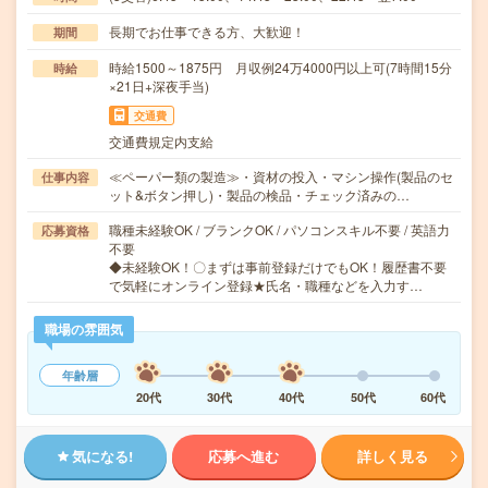
長期でお仕事できる方、大歓迎！
期間
時給1500～1875円 月収例24万4000円以上可(7時間15分
時給
×21日+深夜手当)
交通費
交通費規定内支給
≪ペーパー類の製造≫・資材の投入・マシン操作(製品のセ
仕事内容
ット&ボタン押し)・製品の検品・チェック済みの…
職種未経験OK / ブランクOK / パソコンスキル不要 / 英語力
応募資格
不要
◆未経験OK！〇まずは事前登録だけでもOK！履歴書不要
で気軽にオンライン登録★氏名・職種などを入力す…
職場の雰囲気
年齢層
20代
30代
40代
50代
60代
気になる!
応募へ進む
詳しく見る