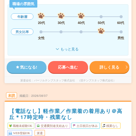
職場の雰囲気
年齢層
20代
30代
40代
50代
60代
男女比率
女性
男性
もっと見る
気になる!
応募へ進む
詳しく見る
派遣会社
パーソルテンプスタッフ株式会社 （旧テンプスタッフ株式会社）
未読
掲載日
2026/08/07
【電話なし】軽作業／作業着の着用あり＠高
丘＊17時定時・残業なし
職種未経験OK
交通費別途支給あり
土日祝日が休み
残業なし
WEB登録OK
派遣