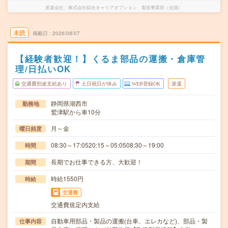
派遣会社
株式会社綜合キャリアオプション 製造事業部（全国）
未読
掲載日
2026/08/07
【経験者歓迎！】くるま部品の運搬・倉庫管
理/日払いOK
交通費別途支給あり
土日祝日が休み
WEB登録OK
派遣
静岡県湖西市
勤務地
鷲津駅から車10分
月～金
曜日頻度
08:30～17:0520:15～05:0508:30～19:00
時間
長期でお仕事できる方、大歓迎！
期間
時給1550円
時給
交通費
交通費規定内支給
自動車用部品・製品の運搬(台車、エレカなど)、部品・製
仕事内容