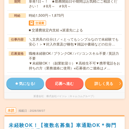
単発1日～！ ★勤務開始日や期間はお気軽にご相談くだ
期間
さい！ ＃8月～ ＃9月～
時給1,500円～1,875円
時給
交通費
■ 交通費規定内支給 ※派遣先による
＼文房具の仕分け／＜とってもシンプルなので未経験でも
仕事内容
安心！＞▼封入作業及び梱包▼雑誌や書籍などの仕分…
職種未経験OK / ブランクOK / パソコンスキル不要 / 英語力
応募資格
不要
▼未経験OK！（副業歓迎☆）▼高校生不可▼携帯電話をお
持ちの方（業務連絡に使用）※応募後のご連絡はメ…
気になる!
応募へ進む
詳しく見る
派遣会社
株式会社バイトレ（キャムコムグループ）
未読
掲載日
2026/08/07
未経験OK！【複数名募集】車通勤OK＊御門