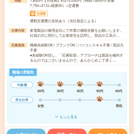
1,850円【月収例】約310,000円（時給1,850円×実働
時給
7.75h×21日+残業5h）+交通費
交通費
通勤交通費の支給あり（当社規定による）
家電製品の修理会社にて作業の補助全般をお願いします。
仕事内容
社員の方に同行してお客様宅を訪問し、部品や工具の…
職種未経験OK / ブランクOK / パソコンスキル不要 / 英語力
応募資格
不要
●未経験OK但し、「応募歓迎」アプローチは面談を確約す
るものではございませんので、あらかじめご了承く…
職場の雰囲気
年齢層
20代
30代
40代
50代
60代
男女比率
女性
男性
もっと見る