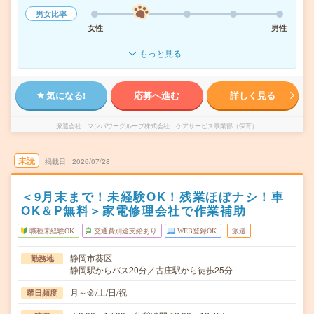
男女比率
女性
男性
もっと見る
気になる!
応募へ進む
詳しく見る
派遣会社
マンパワーグループ株式会社 ケアサービス事業部（保育）
未読
掲載日
2026/07/28
＜9月末まで！未経験OK！残業ほぼナシ！車
OK＆P無料＞家電修理会社で作業補助
職種未経験OK
交通費別途支給あり
WEB登録OK
派遣
静岡市葵区
勤務地
静岡駅からバス20分／古庄駅から徒歩25分
月～金/土/日/祝
曜日頻度