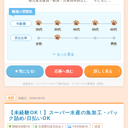
職場の雰囲気
年齢層
20代
30代
40代
50代
60代
男女比率
女性
男性
もっと見る
気になる!
応募へ進む
詳しく見る
派遣会社
マンパワーグループ株式会社 ケアサービス事業部（保育）
未読
掲載日
2026/08/05
【未経験OK！】スーパー水産の魚加工・パッ
ク詰め/日払いOK
職種未経験OK
交通費別途支給あり
WEB登録OK
派遣