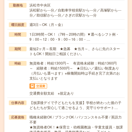
浜松市中央区
勤務地
浜松駅から---分／自動車学校前駅から---分／高塚駅から---
分／助信駅から---分／さぎの宮駅から---分
週3日～OK（月～金）
曜日頻度
1日3時間～OK！（7時～20時の間）▼選べるシフト例・
時間
9：00～12：00・9：00～16：00・…
最短2ヶ月～長期 ★急募 ★当月～、さらに先のスター
期間
トもOK！開始日ご相談ください。
無資格者：時給1300円～ 有資格未経験：時給1360円
時給
～ 経験者：時給1500円～ ★日払い／週払い制度あり
（月払いも選べます）※稼働開始時は手続き完了次第のお
支払いとなります
交通費
交通費全額支給 ※規定あり
【放課後デイで子どもたちを支援】学校が終わった後の子
仕事内容
どもたちが安心して過ごせるよう、見守りやサポート…
職種未経験OK / ブランクOK / パソコンスキル不要 / 英語力
応募資格
不要
★無資格者OK！★保育士・幼稚園教諭・学童支援員・放課
後児童支援員・教員・児童指導員など、 子どもと…