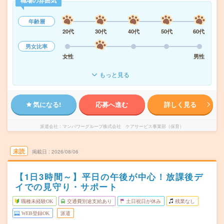
職場の雰囲気
年齢層
20代
30代
40代
50代
60代
男女比率
女性
男性
もっと見る
気になる!
応募へ進む
詳しく見る
派遣会社
マンパワーグループ株式会社 ケアサービス事業部（保育）
未読
掲載日
2026/08/06
【1日3時間～】平日の午後が中心！放課後デ
イでの見守り・サポート
職種未経験OK
交通費別途支給あり
土日祝日が休み
残業なし
WEB登録OK
派遣