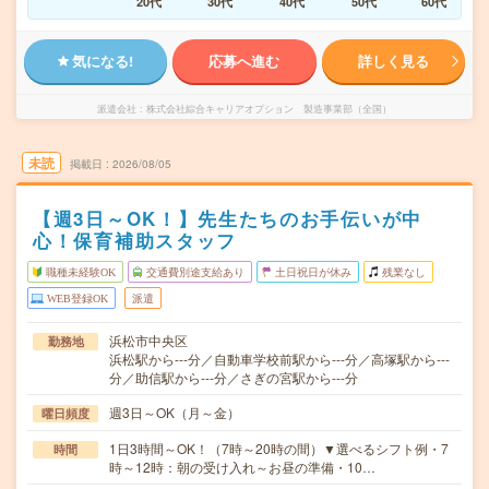
20代
30代
40代
50代
60代
気になる!
応募へ進む
詳しく見る
派遣会社
株式会社綜合キャリアオプション 製造事業部（全国）
未読
掲載日
2026/08/05
【週3日～OK！】先生たちのお手伝いが中
心！保育補助スタッフ
職種未経験OK
交通費別途支給あり
土日祝日が休み
残業なし
WEB登録OK
派遣
浜松市中央区
勤務地
浜松駅から---分／自動車学校前駅から---分／高塚駅から---
分／助信駅から---分／さぎの宮駅から---分
週3日～OK（月～金）
曜日頻度
1日3時間～OK！（7時～20時の間）▼選べるシフト例・7
時間
時～12時：朝の受け入れ～お昼の準備・10…