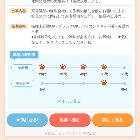
通勤交通費の支給あり（当社規定による）
家電製品の修理会社にて作業の補助全般をお願いします。
仕事内容
社員の方に同行してお客様宅を訪問し、部品や工具の…
職種未経験OK / ブランクOK / パソコンスキル不要 / 英語力
応募資格
不要
●未経験OK少しでもご興味がある方は、お気軽に「★気に
なる！」をクリックしてくださいね！
職場の雰囲気
年齢層
20代
30代
40代
50代
60代
男女比率
女性
男性
もっと見る
気になる!
応募へ進む
詳しく見る
派遣会社
ヒューマンリソシア株式会社