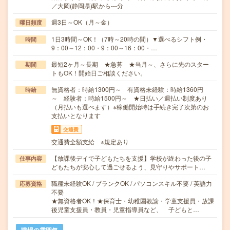
／大岡(静岡県)駅から---分
週3日～OK（月～金）
曜日頻度
1日3時間～OK！（7時～20時の間）▼選べるシフト例・
時間
9：00～12：00・9：00～16：00・…
最短2ヶ月～長期 ★急募 ★当月～、さらに先のスター
期間
トもOK！開始日ご相談ください。
無資格者：時給1300円～ 有資格未経験：時給1360円
時給
～ 経験者：時給1500円～ ★日払い／週払い制度あり
（月払いも選べます）※稼働開始時は手続き完了次第のお
支払いとなります
交通費
交通費全額支給 ※規定あり
【放課後デイで子どもたちを支援】学校が終わった後の子
仕事内容
どもたちが安心して過ごせるよう、見守りやサポート…
職種未経験OK / ブランクOK / パソコンスキル不要 / 英語力
応募資格
不要
★無資格者OK！★保育士・幼稚園教諭・学童支援員・放課
後児童支援員・教員・児童指導員など、 子どもと…