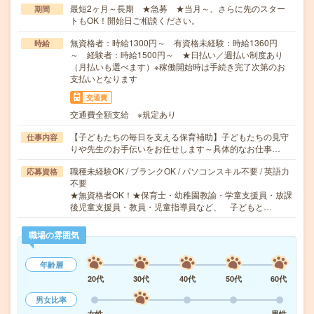
最短2ヶ月～長期 ★急募 ★当月～、さらに先のスター
期間
トもOK！開始日ご相談ください。
無資格者：時給1300円～ 有資格未経験：時給1360円
時給
～ 経験者：時給1500円～ ★日払い／週払い制度あり
（月払いも選べます）※稼働開始時は手続き完了次第のお
支払いとなります
交通費
交通費全額支給 ※規定あり
【子どもたちの毎日を支える保育補助】子どもたちの見守
仕事内容
りや先生のお手伝いをお任せします～具体的なお仕事…
職種未経験OK / ブランクOK / パソコンスキル不要 / 英語力
応募資格
不要
★無資格者OK！★保育士・幼稚園教諭・学童支援員・放課
後児童支援員・教員・児童指導員など、 子どもと…
職場の雰囲気
年齢層
20代
30代
40代
50代
60代
男女比率
女性
男性