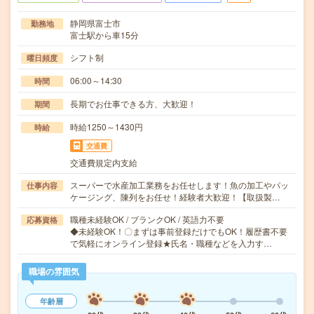
静岡県富士市
勤務地
富士駅から車15分
シフト制
曜日頻度
06:00～14:30
時間
長期でお仕事できる方、大歓迎！
期間
時給1250～1430円
時給
交通費
交通費規定内支給
スーパーで水産加工業務をお任せします！魚の加工やパッ
仕事内容
ケージング、陳列をお任せ！経験者大歓迎！【取扱製…
職種未経験OK / ブランクOK / 英語力不要
応募資格
◆未経験OK！〇まずは事前登録だけでもOK！履歴書不要
で気軽にオンライン登録★氏名・職種などを入力す…
職場の雰囲気
年齢層