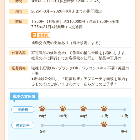
★9:00～17:30（休憩時間 12:00～12:45）
時間
2026年8月～2026年9月末までの期間限定
期間
1,850円【月収例】約310,000円（時給1,850円×実働
時給
7.75h×21日+残業5h）+交通費
交通費
通勤交通費の支給あり（当社規定による）
家電製品の修理会社にて作業の補助全般をお願いします。
仕事内容
社員の方に同行してお客様宅を訪問し、部品や工具の…
職種未経験OK / ブランクOK / パソコンスキル不要 / 英語力
応募資格
不要
●未経験OK但し、「応募歓迎」アプローチは面談を確約す
るものではございませんので、あらかじめご了承く…
職場の雰囲気
年齢層
20代
30代
40代
50代
60代
男女比率
女性
男性