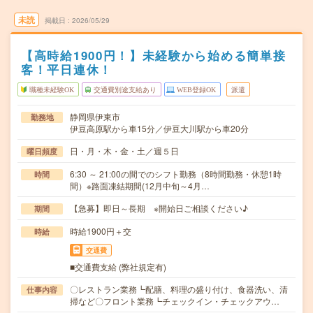
未読
掲載日
2026/05/29
【高時給1900円！】未経験から始める簡単接
客！平日連休！
職種未経験OK
交通費別途支給あり
WEB登録OK
派遣
静岡県伊東市
勤務地
伊豆高原駅から車15分／伊豆大川駅から車20分
日・月・木・金・土／週５日
曜日頻度
6:30 ～ 21:00の間でのシフト勤務（8時間勤務・休憩1時
時間
間）※路面凍結期間(12月中旬～4月…
【急募】即日～長期 ※開始日ご相談ください♪
期間
時給1900円＋交
時給
交通費
■交通費支給 (弊社規定有)
〇レストラン業務┗配膳、料理の盛り付け、食器洗い、清
仕事内容
掃など〇フロント業務┗チェックイン・チェックアウ…