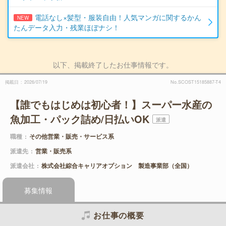
電話なし×髪型・服装自由！人気マンガに関するかん
NEW
たんデータ入力・残業ほぼナシ！
以下、掲載終了したお仕事情報です。
掲載日
2026/07/19
No.SCOST15185887-T4
【誰でもはじめは初心者！】スーパー水産の
魚加工・パック詰め/日払いOK
派遣
職種
その他営業・販売・サービス系
派遣先
営業・販売系
派遣会社
株式会社綜合キャリアオプション 製造事業部（全国）
募集情報
お仕事の概要