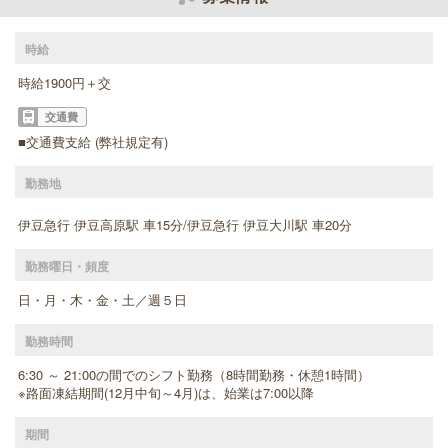
時給
時給1900円＋交
交通費
■交通費支給 (弊社規定有)
勤務地
伊豆急行 伊豆高原駅 車15分/伊豆急行 伊豆大川駅 車20分
勤務曜日・頻度
日・月・木・金・土／週５日
勤務時間
6:30 ～ 21:00の間でのシフト勤務（8時間勤務・休憩1時間）
※路面凍結期間(12月中旬～4月)は、始業は7:00以降
期間