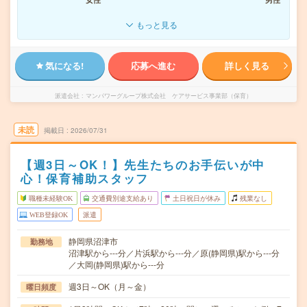
もっと見る
気になる!
応募へ進む
詳しく見る
派遣会社
マンパワーグループ株式会社 ケアサービス事業部（保育）
未読
掲載日
2026/07/31
【週3日～OK！】先生たちのお手伝いが中
心！保育補助スタッフ
職種未経験OK
交通費別途支給あり
土日祝日が休み
残業なし
WEB登録OK
派遣
静岡県沼津市
勤務地
沼津駅から---分／片浜駅から---分／原(静岡県)駅から---分
／大岡(静岡県)駅から---分
週3日～OK（月～金）
曜日頻度