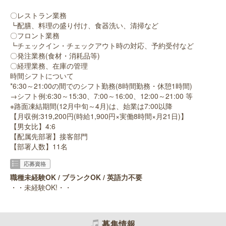
〇レストラン業務
┗配膳、料理の盛り付け、食器洗い、清掃など
〇フロント業務
┗チェックイン・チェックアウト時の対応、予約受付など
〇発注業務(食材・消耗品等)
〇経理業務、在庫の管理
時間シフトについて
*6:30～21:00の間でのシフト勤務(8時間勤務・休憩1時間)
→シフト例:6:30～15:30、7:00～16:00、12:00～21:00 等
※路面凍結期間(12月中旬～4月)は、始業は7:00以降
【月収例:319,200円(時給1,900円×実働8時間×月21日)】
【男女比】4:6
【配属先部署】接客部門
【部署人数】11名
応募資格
職種未経験OK / ブランクOK / 英語力不要
・・未経験OK!・・
募集情報