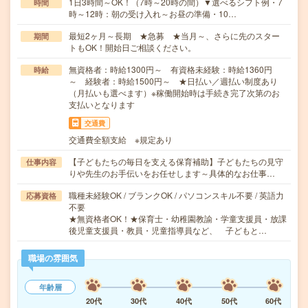
1日3時間～OK！（7時～20時の間）▼選べるシフト例・7
時間
時～12時：朝の受け入れ～お昼の準備・10…
最短2ヶ月～長期 ★急募 ★当月～、さらに先のスター
期間
トもOK！開始日ご相談ください。
無資格者：時給1300円～ 有資格未経験：時給1360円
時給
～ 経験者：時給1500円～ ★日払い／週払い制度あり
（月払いも選べます）※稼働開始時は手続き完了次第のお
支払いとなります
交通費
交通費全額支給 ※規定あり
【子どもたちの毎日を支える保育補助】子どもたちの見守
仕事内容
りや先生のお手伝いをお任せします～具体的なお仕事…
職種未経験OK / ブランクOK / パソコンスキル不要 / 英語力
応募資格
不要
★無資格者OK！★保育士・幼稚園教諭・学童支援員・放課
後児童支援員・教員・児童指導員など、 子どもと…
職場の雰囲気
年齢層
20代
30代
40代
50代
60代