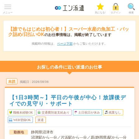
メニュー
気になる!
ログイン
検索
【誰でもはじめは初心者！】スーパー水産の魚加工・パッ
ク詰め/日払いOK
のお仕事情報は、掲載が終了しています
掲載時の情報は、
ページ下部
からご覧いただけます。
お探しの条件に近い派遣のお仕事
未読
掲載日
2026/08/06
【1日3時間～】平日の午後が中心！放課後デ
イでの見守り・サポート
職種未経験OK
交通費別途支給あり
土日祝日が休み
残業なし
WEB登録OK
派遣
静岡県沼津市
勤務地
沼津駅から---分／片浜駅から---分／原(静岡県)駅から---分