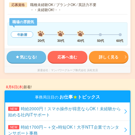
職種未経験OK / ブランクOK / 英語力不要
応募資格
・・未経験OK!・・
職場の雰囲気
年齢層
20代
30代
40代
50代
60代
気になる!
応募へ進む
詳しく見る
派遣会社
マンパワーグループ株式会社 浜松支店
8月6日(木)
新着!
お仕事
★
トピックス
事務局注目の
時給2000円！スマホ操作が得意ならOK！未経験から
NEW
始める社内ITサポート
時給1700円～＋交×時短OK！大手NTT企業でカンタ
NEW
ンサポート事務