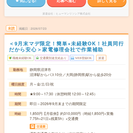
気になる!
応募へ進む
詳しく見る
派遣会社
ヒューマンリソシア株式会社
未読
掲載日
2026/07/23
＜9月末マデ限定！簡単×未経験OK！社員同行
だから安心＞家電修理会社で作業補助
職種未経験OK
交通費別途支給あり
WEB登録OK
派遣
静岡県沼津市
勤務地
沼津駅からバス10分／大岡(静岡県)駅から徒歩20分
月～金/土/日/祝
曜日頻度
★9:00～17:30（休憩時間 12:00～12:45）
時間
即日～2026年9月末までの期間限定
期間
1,850円【月収例】約310,000円（時給1,850円×実働
時給
7.75h×21日+残業5h）+交通費
交通費