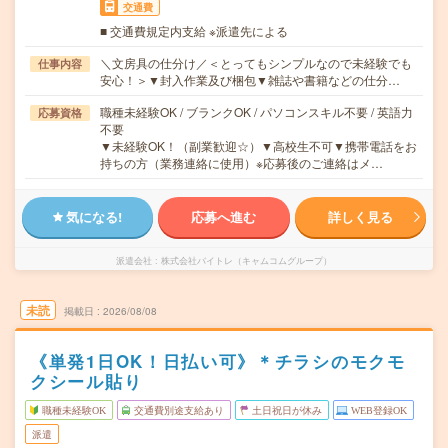
交通費
■ 交通費規定内支給 ※派遣先による
＼文房具の仕分け／＜とってもシンプルなので未経験でも
仕事内容
安心！＞▼封入作業及び梱包▼雑誌や書籍などの仕分…
職種未経験OK / ブランクOK / パソコンスキル不要 / 英語力
応募資格
不要
▼未経験OK！（副業歓迎☆）▼高校生不可▼携帯電話をお
持ちの方（業務連絡に使用）※応募後のご連絡はメ…
気になる!
応募へ進む
詳しく見る
派遣会社
株式会社バイトレ（キャムコムグループ）
未読
掲載日
2026/08/08
《単発1日OK！日払い可》＊チラシのモクモ
クシール貼り
職種未経験OK
交通費別途支給あり
土日祝日が休み
WEB登録OK
派遣