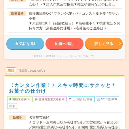
安心！＞▼封入作業及び梱包▼雑誌や書籍などの仕分…
職種未経験OK / ブランクOK / パソコンスキル不要 / 英語力
応募資格
不要
▼未経験OK！（副業歓迎☆）▼高校生不可▼携帯電話をお
持ちの方（業務連絡に使用）※応募後のご連絡はメ…
気になる!
応募へ進む
詳しく見る
派遣会社
株式会社バイトレ（キャムコムグループ）
未読
掲載日
2026/08/08
〈カンタン作業！〉スキマ時間にサクッと＊
お菓子の仕分け
職種未経験OK
交通費別途支給あり
土日祝日が休み
WEB登録OK
派遣
名古屋市東区
勤務地
ナゴヤドーム前矢田駅から徒歩5分／大曽根駅から徒歩5分
／栄町(愛知県)駅から徒歩5分／新栄町(愛知県)駅から徒歩5