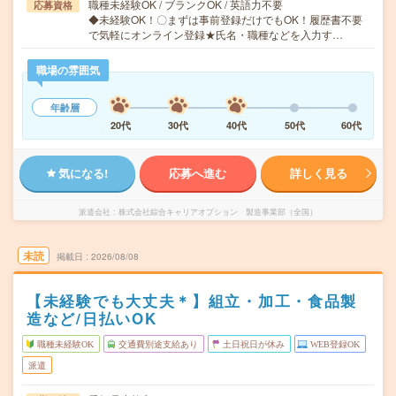
職種未経験OK / ブランクOK / 英語力不要
応募資格
◆未経験OK！〇まずは事前登録だけでもOK！履歴書不要
で気軽にオンライン登録★氏名・職種などを入力す…
職場の雰囲気
年齢層
20代
30代
40代
50代
60代
気になる!
応募へ進む
詳しく見る
派遣会社
株式会社綜合キャリアオプション 製造事業部（全国）
未読
掲載日
2026/08/08
【未経験でも大丈夫＊】組立・加工・食品製
造など/日払いOK
職種未経験OK
交通費別途支給あり
土日祝日が休み
WEB登録OK
派遣