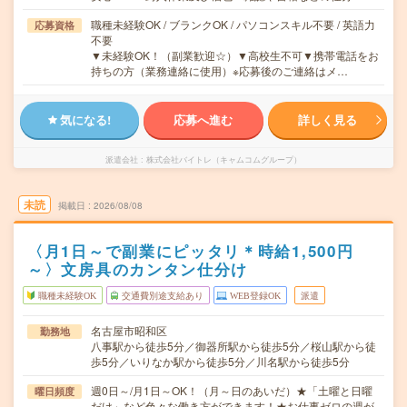
職種未経験OK / ブランクOK / パソコンスキル不要 / 英語力
応募資格
不要
▼未経験OK！（副業歓迎☆）▼高校生不可▼携帯電話をお
持ちの方（業務連絡に使用）※応募後のご連絡はメ…
気になる!
応募へ進む
詳しく見る
派遣会社
株式会社バイトレ（キャムコムグループ）
未読
掲載日
2026/08/08
〈月1日～で副業にピッタリ＊時給1,500円
～〉文房具のカンタン仕分け
職種未経験OK
交通費別途支給あり
WEB登録OK
派遣
名古屋市昭和区
勤務地
八事駅から徒歩5分／御器所駅から徒歩5分／桜山駅から徒
歩5分／いりなか駅から徒歩5分／川名駅から徒歩5分
週0日～/月1日～OK！（月～日のあいだ）★「土曜と日曜
曜日頻度
だけ」など色々な働き方ができます！★お仕事ゼロの週が