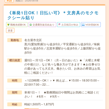
未読
掲載日
2026/08/08
《単発1日OK！日払い可》＊文房具のモクモ
クシール貼り
職種未経験OK
交通費別途支給あり
土日祝日が休み
WEB登録OK
派遣
名古屋市北区
勤務地
黒川(愛知県)駅から徒歩5分／平安通駅から徒歩5分／味鋺
駅から徒歩5分／志賀本通駅から徒歩5分／上飯田駅から徒
歩5分
週0日～/月1日～OK！（月～日のあいだ）★「火曜と木曜
曜日頻度
の午後だけ」など色々な働き方ができます！★お仕事ゼロ
の週があっても大丈夫。働きたい日、お休みの希望はお気
軽にご相談ください！
＜1日3時間～OK！＞▼ 例えば… ▼15:00～18:0015:00～
時間
22:0017:00～22:…
単発1日～！ ★勤務開始日や期間はお気軽にご相談くだ
期間
さい！ ＃8月～ ＃9月～
時給1,500円～1,875円
時給