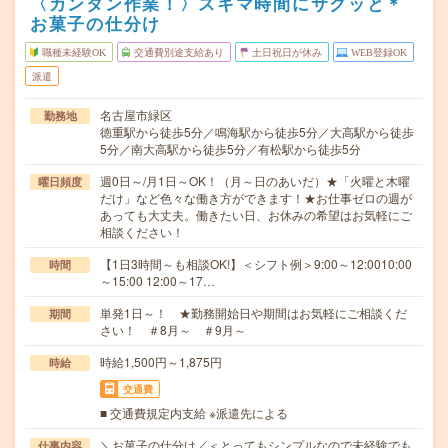
〈カンタン作業！〉スキマ時間にサクッと＊
お菓子の仕分け
職種未経験OK
交通費別途支給あり
土日祝日が休み
WEB登録OK
派遣
名古屋市緑区
勤務地
徳重駅から徒歩5分／鳴海駅から徒歩5分／大高駅から徒歩
5分／南大高駅から徒歩5分／有松駅から徒歩5分
週0日～/月1日～OK！（月～日のあいだ）★「火曜と木曜
曜日頻度
だけ」など色々な働き方ができます！★お仕事ゼロの週が
あっても大丈夫。働きたい日、お休みの希望はお気軽にご
相談ください！
【1日3時間～も相談OK!】＜シフト例＞9:00～12:0010:00
時間
～15:00 12:00～17…
単発1日～！ ★勤務開始日や期間はお気軽にご相談くだ
期間
さい！ ＃8月～ ＃9月～
時給1,500円～1,875円
時給
交通費
■ 交通費規定内支給 ※派遣先による
＼お菓子の仕分け／＜とってもシンプルなので未経験でも
仕事内容