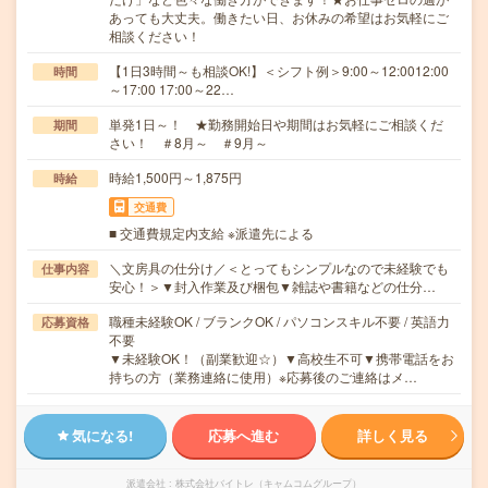
あっても大丈夫。働きたい日、お休みの希望はお気軽にご
相談ください！
【1日3時間～も相談OK!】＜シフト例＞9:00～12:0012:00
時間
～17:00 17:00～22…
単発1日～！ ★勤務開始日や期間はお気軽にご相談くだ
期間
さい！ ＃8月～ ＃9月～
時給1,500円～1,875円
時給
交通費
■ 交通費規定内支給 ※派遣先による
＼文房具の仕分け／＜とってもシンプルなので未経験でも
仕事内容
安心！＞▼封入作業及び梱包▼雑誌や書籍などの仕分…
職種未経験OK / ブランクOK / パソコンスキル不要 / 英語力
応募資格
不要
▼未経験OK！（副業歓迎☆）▼高校生不可▼携帯電話をお
持ちの方（業務連絡に使用）※応募後のご連絡はメ…
気になる!
応募へ進む
詳しく見る
派遣会社
株式会社バイトレ（キャムコムグループ）