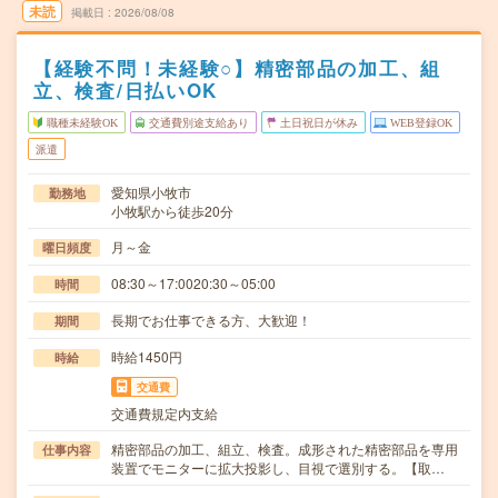
未読
掲載日
2026/08/08
【経験不問！未経験○】精密部品の加工、組
立、検査/日払いOK
職種未経験OK
交通費別途支給あり
土日祝日が休み
WEB登録OK
派遣
愛知県小牧市
勤務地
小牧駅から徒歩20分
月～金
曜日頻度
08:30～17:0020:30～05:00
時間
長期でお仕事できる方、大歓迎！
期間
時給1450円
時給
交通費
交通費規定内支給
精密部品の加工、組立、検査。成形された精密部品を専用
仕事内容
装置でモニターに拡大投影し、目視で選別する。【取…