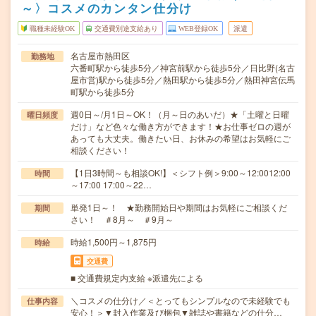
～〉コスメのカンタン仕分け
職種未経験OK
交通費別途支給あり
WEB登録OK
派遣
名古屋市熱田区
勤務地
六番町駅から徒歩5分／神宮前駅から徒歩5分／日比野(名古
屋市営)駅から徒歩5分／熱田駅から徒歩5分／熱田神宮伝馬
町駅から徒歩5分
週0日～/月1日～OK！（月～日のあいだ）★「土曜と日曜
曜日頻度
だけ」など色々な働き方ができます！★お仕事ゼロの週が
あっても大丈夫。働きたい日、お休みの希望はお気軽にご
相談ください！
【1日3時間～も相談OK!】＜シフト例＞9:00～12:0012:00
時間
～17:00 17:00～22…
単発1日～！ ★勤務開始日や期間はお気軽にご相談くだ
期間
さい！ ＃8月～ ＃9月～
時給1,500円～1,875円
時給
交通費
■ 交通費規定内支給 ※派遣先による
＼コスメの仕分け／＜とってもシンプルなので未経験でも
仕事内容
安心！＞▼封入作業及び梱包▼雑誌や書籍などの仕分…