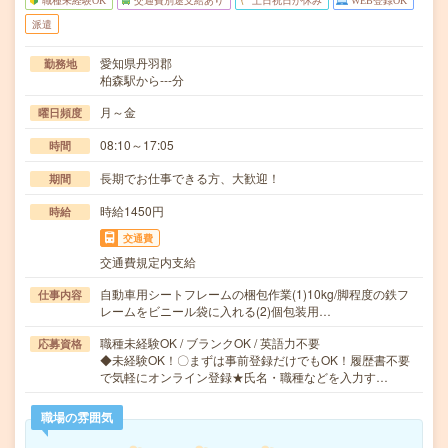
職種未経験OK
交通費別途支給あり
土日祝日が休み
WEB登録OK
派遣
愛知県丹羽郡
勤務地
柏森駅から---分
月～金
曜日頻度
08:10～17:05
時間
長期でお仕事できる方、大歓迎！
期間
時給1450円
時給
交通費
交通費規定内支給
自動車用シートフレームの梱包作業(1)10kg/脚程度の鉄フ
仕事内容
レームをビニール袋に入れる(2)個包装用…
職種未経験OK / ブランクOK / 英語力不要
応募資格
◆未経験OK！〇まずは事前登録だけでもOK！履歴書不要
で気軽にオンライン登録★氏名・職種などを入力す…
職場の雰囲気