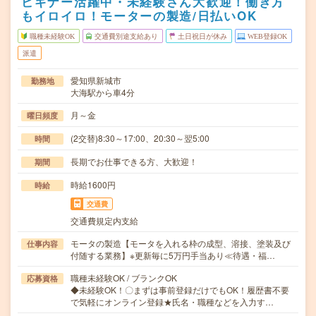
ビギナー活躍中・未経験さん大歓迎！働き方
もイロイロ！モーターの製造/日払いOK
職種未経験OK
交通費別途支給あり
土日祝日が休み
WEB登録OK
派遣
愛知県新城市
勤務地
大海駅から車4分
月～金
曜日頻度
(2交替)8:30～17:00、20:30～翌5:00
時間
長期でお仕事できる方、大歓迎！
期間
時給1600円
時給
交通費
交通費規定内支給
モータの製造【モータを入れる枠の成型、溶接、塗装及び
仕事内容
付随する業務】※更新毎に5万円手当あり≪待遇・福…
職種未経験OK / ブランクOK
応募資格
◆未経験OK！〇まずは事前登録だけでもOK！履歴書不要
で気軽にオンライン登録★氏名・職種などを入力す…