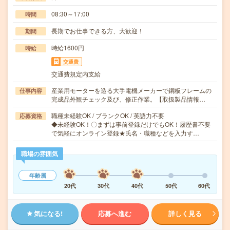
08:30～17:00
時間
長期でお仕事できる方、大歓迎！
期間
時給1600円
時給
交通費
交通費規定内支給
産業用モーターを造る大手電機メーカーで鋼板フレームの
仕事内容
完成品外観チェック及び、修正作業。【取扱製品情報…
職種未経験OK / ブランクOK / 英語力不要
応募資格
◆未経験OK！〇まずは事前登録だけでもOK！履歴書不要
で気軽にオンライン登録★氏名・職種などを入力す…
職場の雰囲気
年齢層
20代
30代
40代
50代
60代
気になる!
応募へ進む
詳しく見る