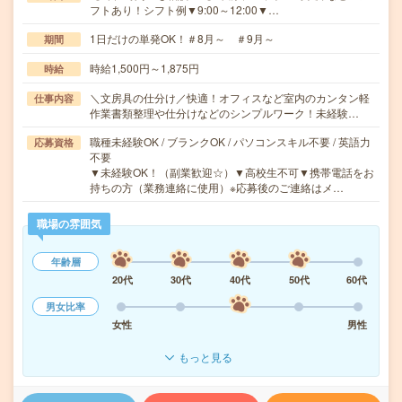
フトあり！シフト例▼9:00～12:00▼…
1日だけの単発OK！＃8月～ ＃9月～
期間
時給1,500円～1,875円
時給
＼文房具の仕分け／快適！オフィスなど室内のカンタン軽
仕事内容
作業書類整理や仕分けなどのシンプルワーク！未経験…
職種未経験OK / ブランクOK / パソコンスキル不要 / 英語力
応募資格
不要
▼未経験OK！（副業歓迎☆）▼高校生不可▼携帯電話をお
持ちの方（業務連絡に使用）※応募後のご連絡はメ…
職場の雰囲気
年齢層
20代
30代
40代
50代
60代
男女比率
女性
男性
もっと見る