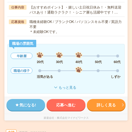
【おすすめポイント】・嬉しい土日祝日休み！・無料送迎
仕事内容
バスあり！通勤ラクラク！・シニア層も活躍中です！…
職種未経験OK / ブランクOK / パソコンスキル不要 / 英語力
応募資格
不要
＊未経験OKです。
職場の雰囲気
年齢層
20代
30代
40代
50代
60代
職場の様子
活気がある
しずか
もっと見る
気になる!
応募へ進む
詳しく見る
派遣会社
株式会社マイナビワークス