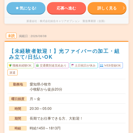
気になる!
応募へ進む
詳しく見る
派遣会社
株式会社綜合キャリアオプション 製造事業部（全国）
未読
掲載日
2026/08/08
【未経験者歓迎！】光ファイバーの加工・組
み立て/日払いOK
職種未経験OK
交通費別途支給あり
土日祝日が休み
WEB登録OK
派遣
愛知県小牧市
勤務地
小牧駅から徒歩20分
月～金
曜日頻度
20:30～05:00
時間
長期でお仕事できる方、大歓迎！
期間
時給1450～1813円
時給