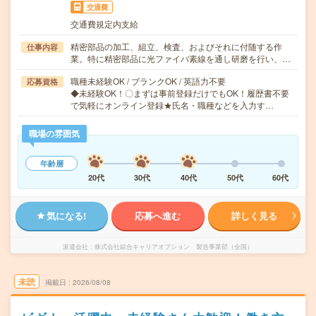
交通費
交通費規定内支給
精密部品の加工、組立、検査、およびそれに付随する作
仕事内容
業。特に精密部品に光ファイバ素線を通し研磨を行い、…
職種未経験OK / ブランクOK / 英語力不要
応募資格
◆未経験OK！〇まずは事前登録だけでもOK！履歴書不要
で気軽にオンライン登録★氏名・職種などを入力す…
職場の雰囲気
年齢層
20代
30代
40代
50代
60代
気になる!
応募へ進む
詳しく見る
派遣会社
株式会社綜合キャリアオプション 製造事業部（全国）
未読
掲載日
2026/08/08