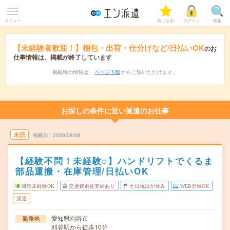
メニュー
気になる!
ログイン
検索
【未経験者歓迎！】梱包・出荷・仕分けなど/日払いOK
のお
仕事情報は、掲載が終了しています
掲載時の情報は、
ページ下部
からご覧いただけます。
お探しの条件に近い派遣のお仕事
未読
掲載日
2026/08/08
【経験不問！未経験○】ハンドリフトでくるま
部品運搬・在庫管理/日払いOK
職種未経験OK
交通費別途支給あり
土日祝日が休み
WEB登録OK
派遣
愛知県刈谷市
勤務地
刈谷駅から徒歩10分