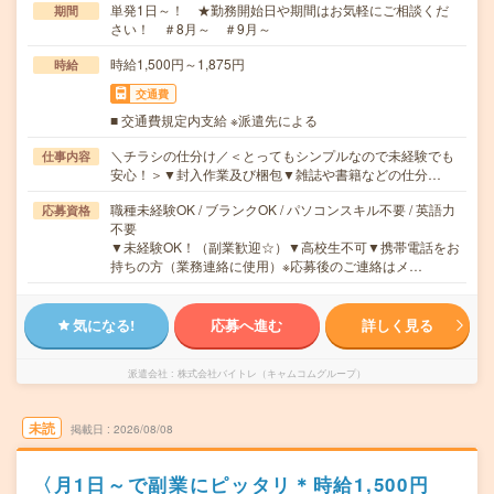
単発1日～！ ★勤務開始日や期間はお気軽にご相談くだ
期間
さい！ ＃8月～ ＃9月～
時給1,500円～1,875円
時給
交通費
■ 交通費規定内支給 ※派遣先による
＼チラシの仕分け／＜とってもシンプルなので未経験でも
仕事内容
安心！＞▼封入作業及び梱包▼雑誌や書籍などの仕分…
職種未経験OK / ブランクOK / パソコンスキル不要 / 英語力
応募資格
不要
▼未経験OK！（副業歓迎☆）▼高校生不可▼携帯電話をお
持ちの方（業務連絡に使用）※応募後のご連絡はメ…
気になる!
応募へ進む
詳しく見る
派遣会社
株式会社バイトレ（キャムコムグループ）
未読
掲載日
2026/08/08
〈月1日～で副業にピッタリ＊時給1,500円