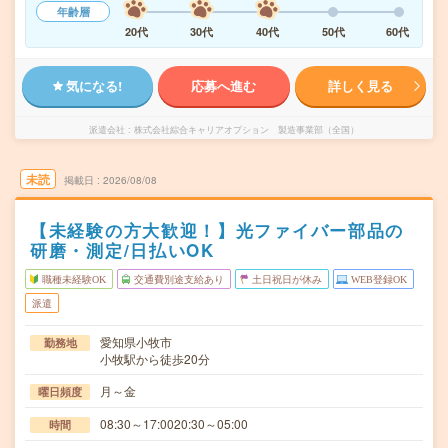
年齢層
20代
30代
40代
50代
60代
気になる!
応募へ進む
詳しく見る
派遣会社
株式会社綜合キャリアオプション 製造事業部（全国）
未読
掲載日
2026/08/08
【未経験の方大歓迎！】光ファイバー部品の
研磨・測定/日払いOK
職種未経験OK
交通費別途支給あり
土日祝日が休み
WEB登録OK
派遣
愛知県小牧市
勤務地
小牧駅から徒歩20分
月～金
曜日頻度
08:30～17:0020:30～05:00
時間