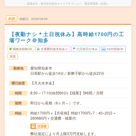
派遣会社
株式会社綜合キャリアオプション 製造事業部（全国）
未読
掲載日
2026/08/08
【夜勤ナシ＊土日祝休み】高時給1700円の工
場ワーク＠知多
職種未経験OK
交通費別途支給あり
土日祝日が休み
WEB登録OK
派遣
愛知県知多市
勤務地
日長駅から徒歩14分／新舞子駅から徒歩22分
【月火水木金】
曜日頻度
8:30～17:10(休憩60分)【残業】5時間／月間
時間
即日から長期（6ヶ月～）です。
期間
時給1700円 ※【月収例】時給1700円×7：40×20日＝
時給
260680円＋交通費・残業代
交通費
弊社規定により月上限3万円支給します。