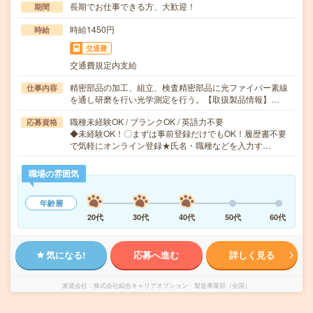
長期でお仕事できる方、大歓迎！
期間
時給1450円
時給
交通費
交通費規定内支給
精密部品の加工、組立、検査精密部品に光ファイバー素線
仕事内容
を通し研磨を行い光学測定を行う。【取扱製品情報】…
職種未経験OK / ブランクOK / 英語力不要
応募資格
◆未経験OK！〇まずは事前登録だけでもOK！履歴書不要
で気軽にオンライン登録★氏名・職種などを入力す…
職場の雰囲気
年齢層
20代
30代
40代
50代
60代
気になる!
応募へ進む
詳しく見る
派遣会社
株式会社綜合キャリアオプション 製造事業部（全国）