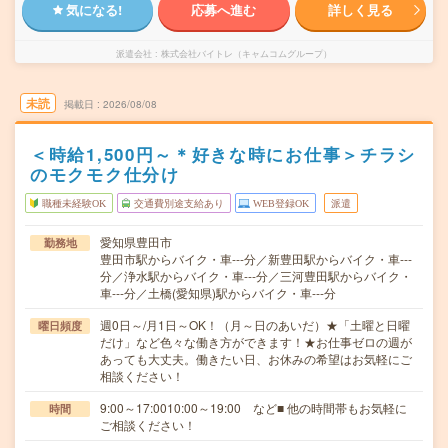
気になる!
応募へ進む
詳しく見る
派遣会社
株式会社バイトレ（キャムコムグループ）
未読
掲載日
2026/08/08
＜時給1,500円～＊好きな時にお仕事＞チラシ
のモクモク仕分け
職種未経験OK
交通費別途支給あり
WEB登録OK
派遣
愛知県豊田市
勤務地
豊田市駅からバイク・車---分／新豊田駅からバイク・車---
分／浄水駅からバイク・車---分／三河豊田駅からバイク・
車---分／土橋(愛知県)駅からバイク・車---分
週0日～/月1日～OK！（月～日のあいだ）★「土曜と日曜
曜日頻度
だけ」など色々な働き方ができます！★お仕事ゼロの週が
あっても大丈夫。働きたい日、お休みの希望はお気軽にご
相談ください！
9:00～17:0010:00～19:00 など■ 他の時間帯もお気軽に
時間
ご相談ください！