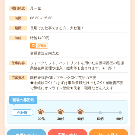
月～金
曜日頻度
06:30～15:30
時間
長期でお仕事できる方、大歓迎！
期間
時給1400円
時給
交通費
交通費規定内支給
フォークリフト、ハンドリフトを用いた自動車部品の運搬
仕事内容
業務在庫管理や搬入・搬出等も含まれます。※一部フ…
職種未経験OK / ブランクOK / 英語力不要
応募資格
◆未経験OK！〇まずは事前登録だけでもOK！履歴書不要
で気軽にオンライン登録★氏名・職種などを入力す…
職場の雰囲気
年齢層
20代
30代
40代
50代
60代
気になる!
応募へ進む
詳しく見る