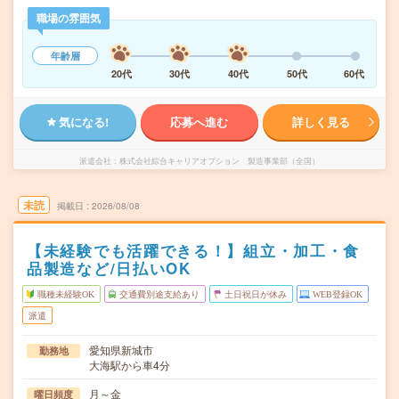
職場の雰囲気
年齢層
20代
30代
40代
50代
60代
気になる!
応募へ進む
詳しく見る
派遣会社
株式会社綜合キャリアオプション 製造事業部（全国）
未読
掲載日
2026/08/08
【未経験でも活躍できる！】組立・加工・食
品製造など/日払いOK
職種未経験OK
交通費別途支給あり
土日祝日が休み
WEB登録OK
派遣
愛知県新城市
勤務地
大海駅から車4分
月～金
曜日頻度