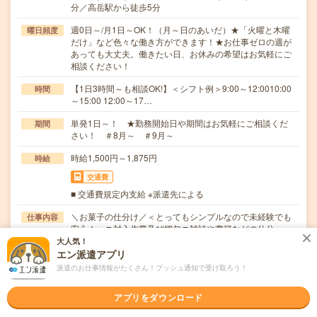
分／高岳駅から徒歩5分
週0日～/月1日～OK！（月～日のあいだ）★「火曜と木曜
曜日頻度
だけ」など色々な働き方ができます！★お仕事ゼロの週が
あっても大丈夫。働きたい日、お休みの希望はお気軽にご
相談ください！
【1日3時間～も相談OK!】＜シフト例＞9:00～12:0010:00
時間
～15:00 12:00～17…
単発1日～！ ★勤務開始日や期間はお気軽にご相談くだ
期間
さい！ ＃8月～ ＃9月～
時給1,500円～1,875円
時給
交通費
■ 交通費規定内支給 ※派遣先による
＼お菓子の仕分け／＜とってもシンプルなので未経験でも
仕事内容
安心！＞▼封入作業及び梱包▼雑誌や書籍などの仕分…
大人気！
職種未経験OK / ブランクOK / パソコンスキル不要 / 英語力
応募資格
エン派遣アプリ
不要
派遣のお仕事情報がたくさん！プッシュ通知で受け取ろう！
▼未経験OK！（副業歓迎☆）▼高校生不可▼携帯電話をお
持ちの方（業務連絡に使用）※応募後のご連絡はメ…
アプリをダウンロード