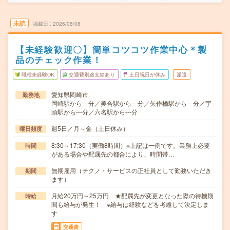
未読
掲載日
2026/08/08
【未経験歓迎〇】簡単コツコツ作業中心＊製
品のチェック作業！
職種未経験OK
交通費別途支給あり
土日祝日が休み
派遣
愛知県岡崎市
勤務地
岡崎駅から---分／美合駅から---分／矢作橋駅から---分／宇
頭駅から---分／六名駅から---分
週5日／月～金（土日休み）
曜日頻度
8:30～17:30（実働8時間）※上記は一例です。業務上必要
時間
がある場合や配属先の都合により、時間帯…
無期雇用（テクノ・サービスの正社員として勤務いただき
期間
ます）
月給20万円～25万円 ★配属先が変更となった際の待機期
時給
間も給与が発生！ ※給与は経験などを考慮して決定しま
す
交通費