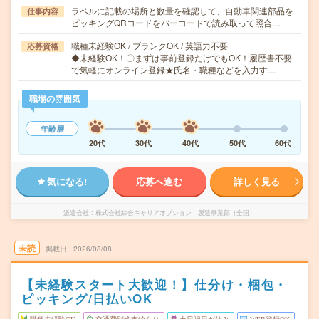
ラベルに記載の場所と数量を確認して、自動車関連部品を
仕事内容
ピッキングQRコードをバーコードで読み取って照合…
職種未経験OK / ブランクOK / 英語力不要
応募資格
◆未経験OK！〇まずは事前登録だけでもOK！履歴書不要
で気軽にオンライン登録★氏名・職種などを入力す…
職場の雰囲気
年齢層
20代
30代
40代
50代
60代
気になる!
応募へ進む
詳しく見る
派遣会社
株式会社綜合キャリアオプション 製造事業部（全国）
未読
掲載日
2026/08/08
【未経験スタート大歓迎！】仕分け・梱包・
ピッキング/日払いOK