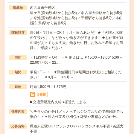
名古屋市千種区
勤務地
星ケ丘(愛知県)駅から徒歩5分／名古屋大学駅から徒歩5分
／今池(愛知県)駅から徒歩5分／千種駅から徒歩5分／本山
(愛知県)駅から徒歩5分
週0日～/月1日～OK！（月～日のあいだ）★「火曜と木曜
曜日頻度
の午後だけ」など色々な働き方ができます！★お仕事ゼロ
の週があっても大丈夫。働きたい日、お休みの希望はお気
軽にご相談ください！
＜1日3時間～OK！＞▼ 例えば… ▼15:00～18:0015:00～
時間
22:0017:00～22:…
単発1日～！ ★勤務開始日や期間はお気軽にご相談くだ
期間
さい！ ＃8月～ ＃9月～
時給1,500円～1,875円
時給
交通費
■ 交通費規定内支給 ※派遣先による
＼チラシの仕分け／＜とってもシンプルなので未経験でも
仕事内容
安心！＞▼封入作業及び梱包▼雑誌や書籍などの仕分…
職種未経験OK / ブランクOK / パソコンスキル不要 / 英語力
応募資格
不要