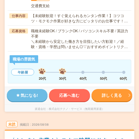
交通費支給
【未経験歓迎！すぐ覚えられるカンタン作業！】コツコ
仕事内容
ツ・モクモク作業が好きな方にピッタリのお仕事です！…
職種未経験OK / ブランクOK / パソコンスキル不要 / 英語力
応募資格
不要
＼未経験から安定した働き方を目指したい方歓迎！／経
験・資格・学歴は問いません◎▽おすすめポイントリク…
職場の雰囲気
年齢層
20代
30代
40代
50代
60代
気になる!
応募へ進む
詳しく見る
派遣会社
株式会社テクノ・サービス（無期雇用派遣）
未読
掲載日
2026/08/08