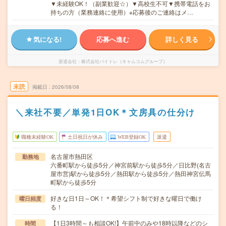
▼未経験OK！（副業歓迎☆）▼高校生不可▼携帯電話をお
持ちの方（業務連絡に使用）※応募後のご連絡はメ…
気になる!
応募へ進む
詳しく見る
派遣会社
株式会社バイトレ（キャムコムグループ）
未読
掲載日
2026/08/08
＼来社不要／単発1日OK＊文房具の仕分け
職種未経験OK
土日祝日が休み
WEB登録OK
派遣
名古屋市熱田区
勤務地
六番町駅から徒歩5分／神宮前駅から徒歩5分／日比野(名古
屋市営)駅から徒歩5分／熱田駅から徒歩5分／熱田神宮伝馬
町駅から徒歩5分
好きな日1日～OK！＊希望シフト制で好きな曜日で働け
曜日頻度
る！
【1日3時間～も相談OK!】午前中のみや18時以降などのシ
時間