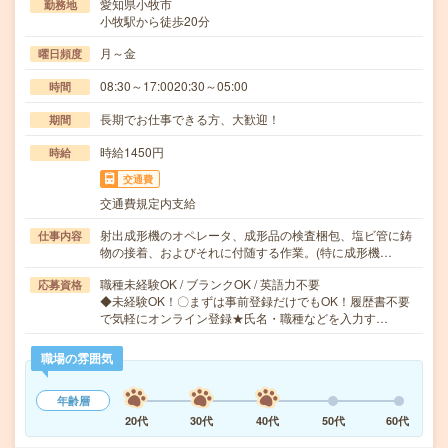
愛知県小牧市
勤務地
小牧駅から徒歩20分
月～金
曜日頻度
08:30～17:0020:30～05:00
時間
長期でお仕事できる方、大歓迎！
期間
時給1450円
時給
交通費
交通費規定内支給
射出成形機のオペレータ、成形品の検査梱包、塩ビ管に鋳
仕事内容
物の接着、およびそれに付随する作業。(特に成形機…
職種未経験OK / ブランクOK / 英語力不要
応募資格
◆未経験OK！〇まずは事前登録だけでもOK！履歴書不要
で気軽にオンライン登録★氏名・職種などを入力す…
職場の雰囲気
年齢層
20代
30代
40代
50代
60代