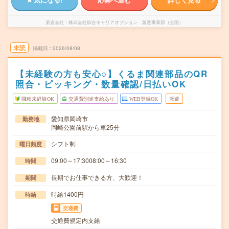
派遣会社
株式会社綜合キャリアオプション 製造事業部（全国）
未読
掲載日
2026/08/08
【未経験の方も安心○】くるま関連部品のQR
照合・ピッキング・数量確認/日払いOK
職種未経験OK
交通費別途支給あり
WEB登録OK
派遣
愛知県岡崎市
勤務地
岡崎公園前駅から車25分
シフト制
曜日頻度
09:00～17:3008:00～16:30
時間
長期でお仕事できる方、大歓迎！
期間
時給1400円
時給
交通費
交通費規定内支給