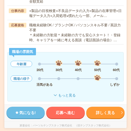
全額支給
○製品の目視検査○不良品データの入力○製品の在庫管理○日
仕事内容
報データ入力○入荷処理※慣れたら一部、メール…
職種未経験OK / ブランクOK / パソコンスキル不要 / 英語力
応募資格
不要
＊未経験の方歓迎＊未経験の方でも安心スタート！・登録
時、キャリアを一緒に考える面談（電話面談の場合）…
職場の雰囲気
年齢層
20代
30代
40代
50代
60代
職場の様子
活気がある
しずか
もっと見る
気になる!
応募へ進む
詳しく見る
派遣会社
パーソルテンプスタッフ株式会社 （旧テンプスタッフ株式会社）