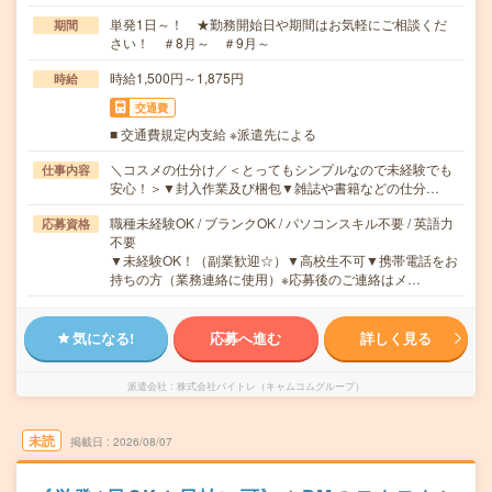
単発1日～！ ★勤務開始日や期間はお気軽にご相談くだ
期間
さい！ ＃8月～ ＃9月～
時給1,500円～1,875円
時給
交通費
■ 交通費規定内支給 ※派遣先による
＼コスメの仕分け／＜とってもシンプルなので未経験でも
仕事内容
安心！＞▼封入作業及び梱包▼雑誌や書籍などの仕分…
職種未経験OK / ブランクOK / パソコンスキル不要 / 英語力
応募資格
不要
▼未経験OK！（副業歓迎☆）▼高校生不可▼携帯電話をお
持ちの方（業務連絡に使用）※応募後のご連絡はメ…
気になる!
応募へ進む
詳しく見る
派遣会社
株式会社バイトレ（キャムコムグループ）
未読
掲載日
2026/08/07