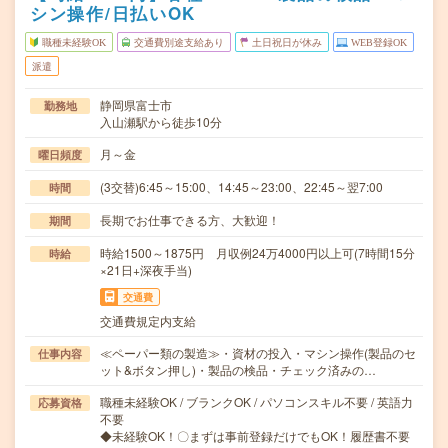
シン操作/日払いOK
職種未経験OK
交通費別途支給あり
土日祝日が休み
WEB登録OK
派遣
静岡県富士市
勤務地
入山瀬駅から徒歩10分
月～金
曜日頻度
(3交替)6:45～15:00、14:45～23:00、22:45～翌7:00
時間
長期でお仕事できる方、大歓迎！
期間
時給1500～1875円 月収例24万4000円以上可(7時間15分
時給
×21日+深夜手当)
交通費
交通費規定内支給
≪ペーパー類の製造≫・資材の投入・マシン操作(製品のセ
仕事内容
ット&ボタン押し)・製品の検品・チェック済みの…
職種未経験OK / ブランクOK / パソコンスキル不要 / 英語力
応募資格
不要
◆未経験OK！〇まずは事前登録だけでもOK！履歴書不要