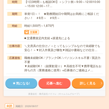
【1日3時間～も相談OK!】＜シフト例＞9:00～12:0010:00
時間
～15:00 12:00～17…
単発1日～！ ★勤務開始日や期間はお気軽にご相談くだ
期間
さい！ ＃8月～ ＃9月～
時給1,500円～1,875円
時給
交通費
■ 交通費規定内支給 ※派遣先による
＼文房具の仕分け／＜とってもシンプルなので未経験でも
仕事内容
安心！＞▼封入作業及び梱包▼雑誌や書籍などの仕分…
職種未経験OK / ブランクOK / パソコンスキル不要 / 英語力
応募資格
不要
▼未経験OK！（副業歓迎☆）▼高校生不可▼携帯電話をお
持ちの方（業務連絡に使用）※応募後のご連絡はメ…
気になる!
応募へ進む
詳しく見る
派遣会社
株式会社バイトレ（キャムコムグループ）
未読
掲載日
2026/08/07