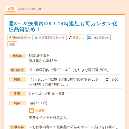
未読
掲載日
2026/08/07
週3～＆扶養内OK！14時退社も可カンタン化
粧品箱詰め！
職種未経験OK
交通費別途支給あり
残業なし
WEB登録OK
派遣
静岡県焼津市
勤務地
藤枝駅から車15分
月～金曜日内で週3日～4日（お好きな曜日選択OK）
曜日頻度
（1）9:00～15:30（実働5時間30分/休憩60分）（2）9:00
時間
～14:00（実働4時間50…
3ヶ月以上／即日～長期
期間
時給1188円
時給
交通費
実費支給／当社規定あり。
＜お仕事内容＞＊化粧品の箱詰めやシール貼りをお願いし
仕事内容