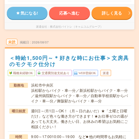
気になる!
応募へ進む
詳しく見る
派遣会社
株式会社バイトレ（キャムコムグループ）
未読
掲載日
2026/08/07
＜時給1,500円～＊好きな時にお仕事＞文房具
のモクモク仕分け
職種未経験OK
交通費別途支給あり
WEB登録OK
派遣
浜松市中央区
勤務地
浜松駅からバイク・車---分／新浜松駅からバイク・車---分
／遠州病院駅からバイク・車---分／自動車学校前駅からバ
イク・車---分／舞阪駅からバイク・車---分
週0日～/月1日～OK！（月～日のあいだ）★「土曜と日曜
曜日頻度
だけ」など色々な働き方ができます！★お仕事ゼロの週が
あっても大丈夫。働きたい日、お休みの希望はお気軽にご
相談ください！
9:00～17:0010:00～19:00 など■ 他の時間帯もお気軽に
時間