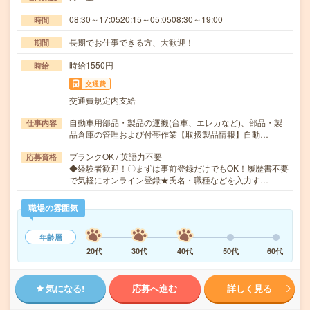
08:30～17:0520:15～05:0508:30～19:00
時間
長期でお仕事できる方、大歓迎！
期間
時給1550円
時給
交通費
交通費規定内支給
自動車用部品・製品の運搬(台車、エレカなど)、部品・製
仕事内容
品倉庫の管理および付帯作業【取扱製品情報】自動…
ブランクOK / 英語力不要
応募資格
◆経験者歓迎！〇まずは事前登録だけでもOK！履歴書不要
で気軽にオンライン登録★氏名・職種などを入力す…
職場の雰囲気
年齢層
20代
30代
40代
50代
60代
気になる!
応募へ進む
詳しく見る