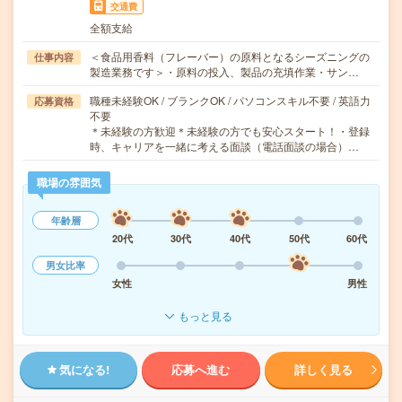
交通費
全額支給
＜食品用香料（フレーバー）の原料となるシーズニングの
仕事内容
製造業務です＞・原料の投入、製品の充填作業・サン…
職種未経験OK / ブランクOK / パソコンスキル不要 / 英語力
応募資格
不要
＊未経験の方歓迎＊未経験の方でも安心スタート！・登録
時、キャリアを一緒に考える面談（電話面談の場合）…
職場の雰囲気
年齢層
20代
30代
40代
50代
60代
男女比率
女性
男性
もっと見る
気になる!
応募へ進む
詳しく見る