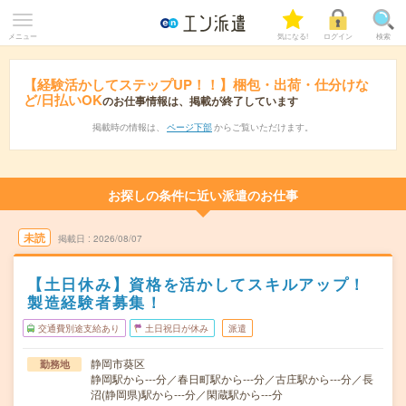
メニュー
気になる!
ログイン
検索
【経験活かしてステップUP！！】梱包・出荷・仕分けな
ど/日払いOK
のお仕事情報は、掲載が終了しています
掲載時の情報は、
ページ下部
からご覧いただけます。
お探しの条件に近い派遣のお仕事
未読
掲載日
2026/08/07
【土日休み】資格を活かしてスキルアップ！
製造経験者募集！
交通費別途支給あり
土日祝日が休み
派遣
静岡市葵区
勤務地
静岡駅から---分／春日町駅から---分／古庄駅から---分／長
沼(静岡県)駅から---分／閑蔵駅から---分