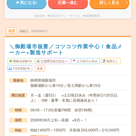
気になる!
応募へ進む
詳しく見る
派遣会社
株式会社テクノ・サービス（無期雇用派遣）
未読
掲載日
2026/08/07
＼御殿場市板妻／コツコツ作業中心！食品メ
ーカー×製造サポート
職種未経験OK
交通費別途支給あり
土日祝日が休み
残業なし
WEB登録OK
派遣
静岡県御殿場市
勤務地
御殿場駅から車10分／富士岡駅から車10分
月～金（週5日） ※土日祝日休み（年間休日120日以
曜日頻度
上）、GW・夏季・冬期に長期連休あり！
09:00～17:00(実働7時間 休憩1時間)
時間
2026年09月上旬～長期 ※9月～！
期間
時給1450円～1500円 月収例 203,000円～210,000円
時給