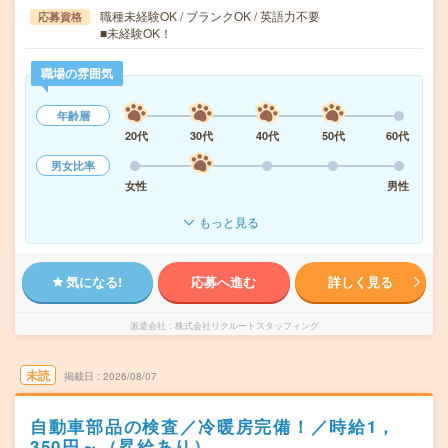
職種未経験OK / ブランクOK / 英語力不要
応募資格
■未経験OK！
職場の雰囲気
年齢層
20代
30代
40代
50代
60代
男女比率
女性
男性
もっと見る
気になる!
応募へ進む
詳しく見る
派遣会社
株式会社リクルートスタッフィング
未読
掲載日
2026/08/07
自動車部品の検査／冷暖房完備！／時給1，
350円～（昇給あり）