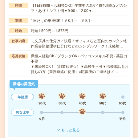
【1日3時間～も相談OK!】午前中のみや18時以降などのシ
時間
フトあり！シフト例▼9:00～12:00▼…
1日だけの単発OK！＃8月～ ＃9月～
期間
時給1,500円～1,875円
時給
＼文房具の仕分け／快適！オフィスなど室内のカンタン軽
仕事内容
作業書類整理や仕分けなどのシンプルワーク！未経験…
職種未経験OK / ブランクOK / パソコンスキル不要 / 英語力
応募資格
不要
▼未経験OK！（副業歓迎☆）▼高校生不可▼携帯電話をお
持ちの方（業務連絡に使用）※応募後のご連絡はメ…
職場の雰囲気
年齢層
20代
30代
40代
50代
60代
男女比率
女性
男性
もっと見る