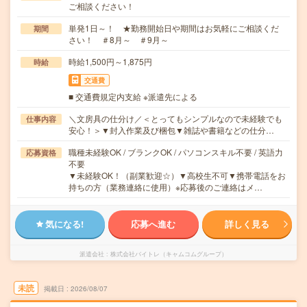
ご相談ください！
単発1日～！ ★勤務開始日や期間はお気軽にご相談くだ
期間
さい！ ＃8月～ ＃9月～
時給1,500円～1,875円
時給
交通費
■ 交通費規定内支給 ※派遣先による
＼文房具の仕分け／＜とってもシンプルなので未経験でも
仕事内容
安心！＞▼封入作業及び梱包▼雑誌や書籍などの仕分…
職種未経験OK / ブランクOK / パソコンスキル不要 / 英語力
応募資格
不要
▼未経験OK！（副業歓迎☆）▼高校生不可▼携帯電話をお
持ちの方（業務連絡に使用）※応募後のご連絡はメ…
気になる!
応募へ進む
詳しく見る
派遣会社
株式会社バイトレ（キャムコムグループ）
未読
掲載日
2026/08/07