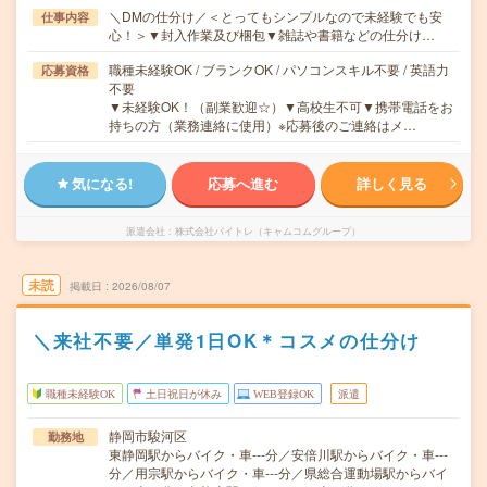
＼DMの仕分け／＜とってもシンプルなので未経験でも安
仕事内容
心！＞▼封入作業及び梱包▼雑誌や書籍などの仕分け…
職種未経験OK / ブランクOK / パソコンスキル不要 / 英語力
応募資格
不要
▼未経験OK！（副業歓迎☆）▼高校生不可▼携帯電話をお
持ちの方（業務連絡に使用）※応募後のご連絡はメ…
気になる!
応募へ進む
詳しく見る
派遣会社
株式会社バイトレ（キャムコムグループ）
未読
掲載日
2026/08/07
＼来社不要／単発1日OK＊コスメの仕分け
職種未経験OK
土日祝日が休み
WEB登録OK
派遣
静岡市駿河区
勤務地
東静岡駅からバイク・車---分／安倍川駅からバイク・車---
分／用宗駅からバイク・車---分／県総合運動場駅からバイ