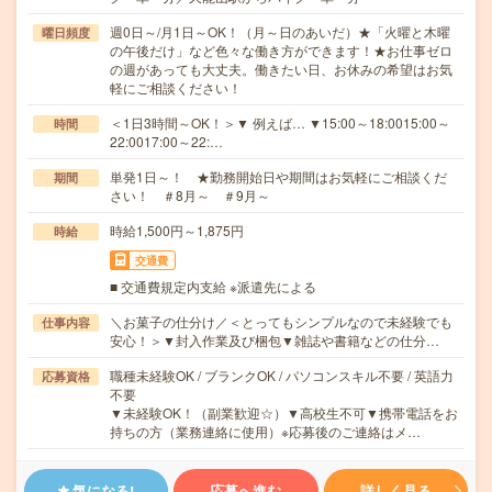
週0日～/月1日～OK！（月～日のあいだ）★「火曜と木曜
曜日頻度
の午後だけ」など色々な働き方ができます！★お仕事ゼロ
の週があっても大丈夫。働きたい日、お休みの希望はお気
軽にご相談ください！
＜1日3時間～OK！＞▼ 例えば… ▼15:00～18:0015:00～
時間
22:0017:00～22:…
単発1日～！ ★勤務開始日や期間はお気軽にご相談くだ
期間
さい！ ＃8月～ ＃9月～
時給1,500円～1,875円
時給
交通費
■ 交通費規定内支給 ※派遣先による
＼お菓子の仕分け／＜とってもシンプルなので未経験でも
仕事内容
安心！＞▼封入作業及び梱包▼雑誌や書籍などの仕分…
職種未経験OK / ブランクOK / パソコンスキル不要 / 英語力
応募資格
不要
▼未経験OK！（副業歓迎☆）▼高校生不可▼携帯電話をお
持ちの方（業務連絡に使用）※応募後のご連絡はメ…
気になる!
応募へ進む
詳しく見る