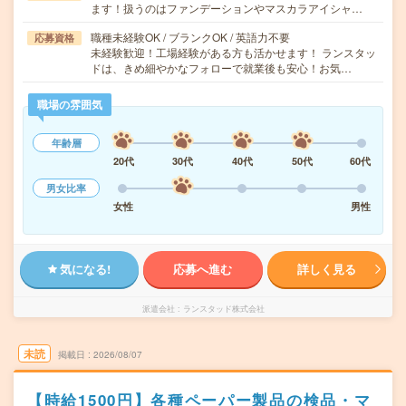
ます！扱うのはファンデーションやマスカラアイシャ…
職種未経験OK / ブランクOK / 英語力不要
応募資格
未経験歓迎！工場経験がある方も活かせます！ ランスタッ
ドは、きめ細やかなフォローで就業後も安心！お気…
職場の雰囲気
年齢層
20代
30代
40代
50代
60代
男女比率
女性
男性
気になる!
応募へ進む
詳しく見る
派遣会社
ランスタッド株式会社
未読
掲載日
2026/08/07
【時給1500円】各種ペーパー製品の検品・マ