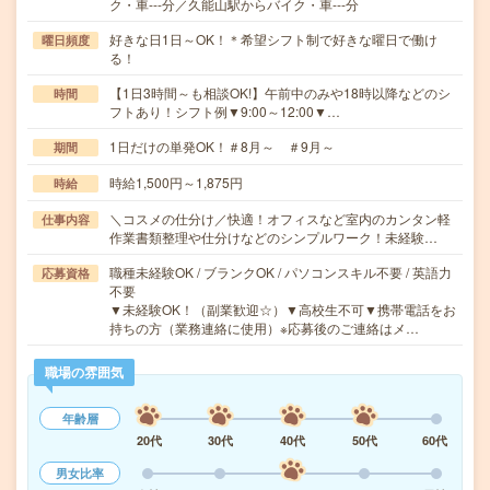
ク・車---分／久能山駅からバイク・車---分
好きな日1日～OK！＊希望シフト制で好きな曜日で働け
曜日頻度
る！
【1日3時間～も相談OK!】午前中のみや18時以降などのシ
時間
フトあり！シフト例▼9:00～12:00▼…
1日だけの単発OK！＃8月～ ＃9月～
期間
時給1,500円～1,875円
時給
＼コスメの仕分け／快適！オフィスなど室内のカンタン軽
仕事内容
作業書類整理や仕分けなどのシンプルワーク！未経験…
職種未経験OK / ブランクOK / パソコンスキル不要 / 英語力
応募資格
不要
▼未経験OK！（副業歓迎☆）▼高校生不可▼携帯電話をお
持ちの方（業務連絡に使用）※応募後のご連絡はメ…
職場の雰囲気
年齢層
20代
30代
40代
50代
60代
男女比率