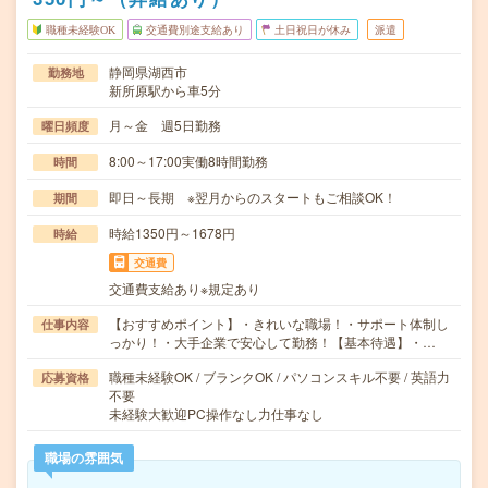
職種未経験OK
交通費別途支給あり
土日祝日が休み
派遣
静岡県湖西市
勤務地
新所原駅から車5分
月～金 週5日勤務
曜日頻度
8:00～17:00実働8時間勤務
時間
即日～長期 ※翌月からのスタートもご相談OK！
期間
時給1350円～1678円
時給
交通費
交通費支給あり※規定あり
【おすすめポイント】・きれいな職場！・サポート体制し
仕事内容
っかり！・大手企業で安心して勤務！【基本待遇】・…
職種未経験OK / ブランクOK / パソコンスキル不要 / 英語力
応募資格
不要
未経験大歓迎PC操作なし力仕事なし
職場の雰囲気