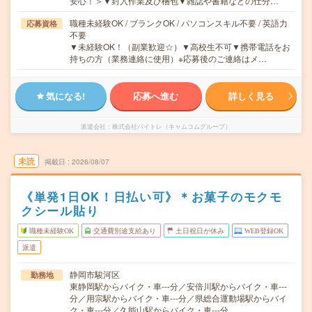
安心！＞▼封入作業及び梱包▼雑誌や書籍などの仕分…
職種未経験OK / ブランクOK / パソコンスキル不要 / 英語力
応募資格
不要
▼未経験OK！（副業歓迎☆）▼高校生不可▼携帯電話をお
持ちの方（業務連絡に使用）※応募後のご連絡はメ…
気になる!
応募へ進む
詳しく見る
派遣会社
株式会社バイトレ（キャムコムグループ）
未読
掲載日
2026/08/07
《単発1日OK！日払い可》＊お菓子のモクモ
クシール貼り
職種未経験OK
交通費別途支給あり
土日祝日が休み
WEB登録OK
派遣
静岡市駿河区
勤務地
東静岡駅からバイク・車---分／安倍川駅からバイク・車---
分／用宗駅からバイク・車---分／県総合運動場駅からバイ
ク・車---分／久能山駅からバイク・車---分