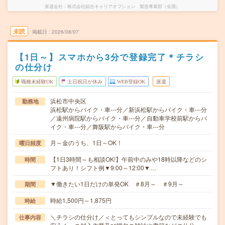
派遣会社
株式会社綜合キャリアオプション 製造事業部（全国）
未読
掲載日
2026/08/07
【1日～】スマホから3分で登録完了＊チラシ
の仕分け
職種未経験OK
土日祝日が休み
WEB登録OK
派遣
浜松市中央区
勤務地
浜松駅からバイク・車---分／新浜松駅からバイク・車---分
／遠州病院駅からバイク・車---分／自動車学校前駅からバ
イク・車---分／舞阪駅からバイク・車---分
月～金のうち、1日～OK！
曜日頻度
【1日3時間～も相談OK!】午前中のみや18時以降などのシ
時間
フトあり！シフト例▼9:00～12:00▼…
▼働きたい1日だけの単発OK ＃8月～ ＃9月～
期間
時給1,500円～1,875円
時給
＼チラシの仕分け／＜とってもシンプルなので未経験でも
仕事内容