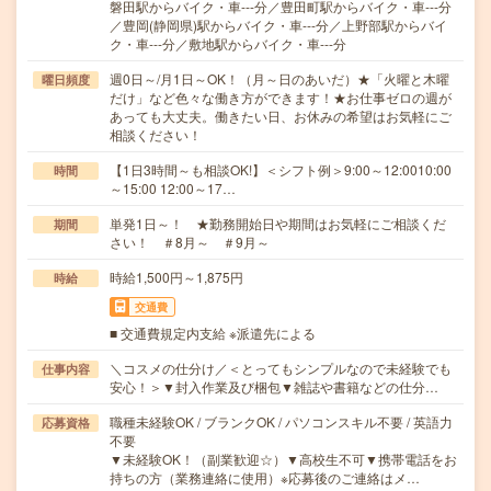
磐田駅からバイク・車---分／豊田町駅からバイク・車---分
／豊岡(静岡県)駅からバイク・車---分／上野部駅からバイ
ク・車---分／敷地駅からバイク・車---分
週0日～/月1日～OK！（月～日のあいだ）★「火曜と木曜
曜日頻度
だけ」など色々な働き方ができます！★お仕事ゼロの週が
あっても大丈夫。働きたい日、お休みの希望はお気軽にご
相談ください！
【1日3時間～も相談OK!】＜シフト例＞9:00～12:0010:00
時間
～15:00 12:00～17…
単発1日～！ ★勤務開始日や期間はお気軽にご相談くだ
期間
さい！ ＃8月～ ＃9月～
時給1,500円～1,875円
時給
交通費
■ 交通費規定内支給 ※派遣先による
＼コスメの仕分け／＜とってもシンプルなので未経験でも
仕事内容
安心！＞▼封入作業及び梱包▼雑誌や書籍などの仕分…
職種未経験OK / ブランクOK / パソコンスキル不要 / 英語力
応募資格
不要
▼未経験OK！（副業歓迎☆）▼高校生不可▼携帯電話をお
持ちの方（業務連絡に使用）※応募後のご連絡はメ…