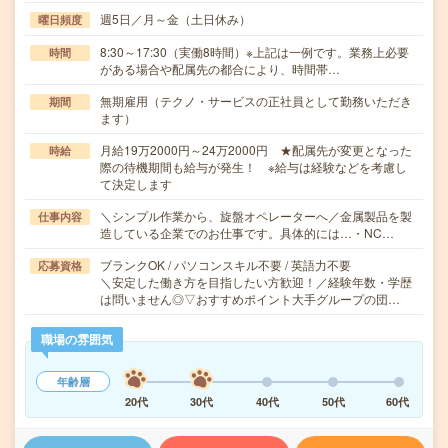
週5日／月～金（土日休み）
曜日頻度
8:30～17:30（実働8時間）※上記は一例です。業務上必要
時間
がある場合や配属先の都合により、時間帯…
無期雇用（テクノ・サービスの正社員として勤務いただき
期間
ます）
月給19万2000円～24万2000円 ★配属先が変更となった
時給
際の待機期間も給与が発生！ ※給与は経験などを考慮し
て決定します
＼シンプル作業から、旋盤オペレーターへ／金属製品を製
仕事内容
造している企業でのお仕事です。具体的には…・NC…
ブランクOK / パソコンスキル不要 / 英語力不要
応募資格
＼安定した働き方を目指したい方歓迎！／経験年数・学歴
は問いません◎▽おすすめポイント大手グループの団…
職場の雰囲気
年齢層
20代
30代
40代
50代
60代