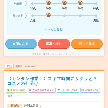
年齢層
20代
30代
40代
50代
60代
男女比率
女性
男性
もっと見る
気になる!
応募へ進む
詳しく見る
派遣会社
株式会社ネクセルイノベーション
未読
掲載日
2026/08/07
〈カンタン作業！〉スキマ時間にサクッと＊
コスメの仕分け
職種未経験OK
交通費別途支給あり
土日祝日が休み
WEB登録OK
派遣
静岡県磐田市
勤務地