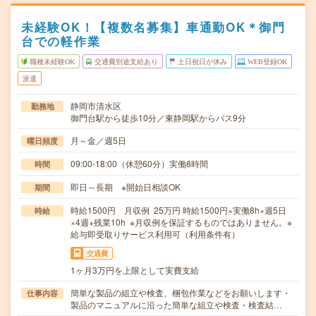
未経験OK！【複数名募集】車通勤OK＊御門
台での軽作業
職種未経験OK
交通費別途支給あり
土日祝日が休み
WEB登録OK
派遣
静岡市清水区
勤務地
御門台駅から徒歩10分／東静岡駅からバス9分
月～金／週5日
曜日頻度
09:00-18:00（休憩60分）実働8時間
時間
即日～長期 ※開始日相談OK
期間
時給1500円 月収例 25万円 時給1500円×実働8h×週5日
時給
×4週+残業10h ※月収例を保証するものではありません。※
給与即受取りサービス利用可（利用条件有）
交通費
1ヶ月3万円を上限として実費支給
簡単な製品の組立や検査、梱包作業などをお願いします・
仕事内容
製品のマニュアルに沿った簡単な組立や検査・検査結…