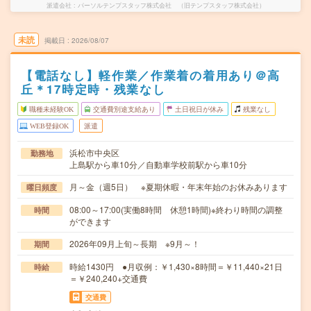
派遣会社
パーソルテンプスタッフ株式会社 （旧テンプスタッフ株式会社）
未読
掲載日
2026/08/07
【電話なし】軽作業／作業着の着用あり＠高
丘＊17時定時・残業なし
職種未経験OK
交通費別途支給あり
土日祝日が休み
残業なし
WEB登録OK
派遣
浜松市中央区
勤務地
上島駅から車10分／自動車学校前駅から車10分
月～金（週5日） ※夏期休暇・年末年始のお休みあります
曜日頻度
08:00～17:00(実働8時間 休憩1時間)※終わり時間の調整
時間
ができます
2026年09月上旬～長期 ※9月～！
期間
時給1430円 ●月収例：￥1,430×8時間＝￥11,440×21日
時給
＝￥240,240+交通費
交通費