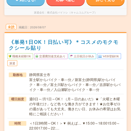
派遣会社
株式会社バイトレ（キャムコムグループ）
未読
掲載日
2026/08/07
《単発1日OK！日払い可》＊コスメのモクモ
クシール貼り
職種未経験OK
交通費別途支給あり
土日祝日が休み
WEB登録OK
派遣
静岡県富士市
勤務地
富士駅からバイク・車---分／新富士(静岡県)駅からバイ
ク・車---分／富士川駅からバイク・車---分／吉原駅からバ
イク・車---分／入山瀬駅からバイク・車---分
週0日～/月1日～OK！（月～日のあいだ）★「火曜と木曜
曜日頻度
の午後だけ」など色々な働き方ができます！★お仕事ゼロ
の週があっても大丈夫。働きたい日、お休みの希望はお気
軽にご相談ください！
＜1日3時間～OK！＞▼ 例えば… ▼15:00～18:0015:00～
時間
22:0017:00～22:…