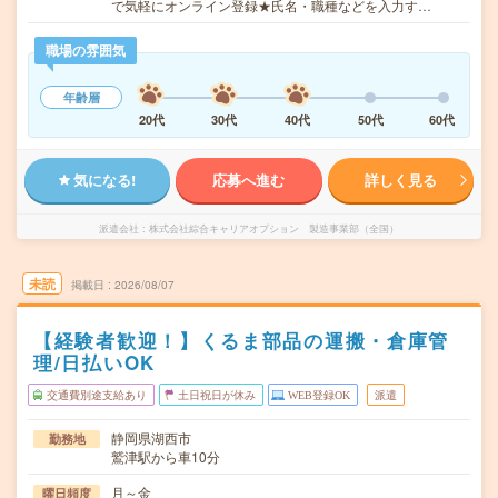
で気軽にオンライン登録★氏名・職種などを入力す…
職場の雰囲気
年齢層
20代
30代
40代
50代
60代
気になる!
応募へ進む
詳しく見る
派遣会社
株式会社綜合キャリアオプション 製造事業部（全国）
未読
掲載日
2026/08/07
【経験者歓迎！】くるま部品の運搬・倉庫管
理/日払いOK
交通費別途支給あり
土日祝日が休み
WEB登録OK
派遣
静岡県湖西市
勤務地
鷲津駅から車10分
月～金
曜日頻度