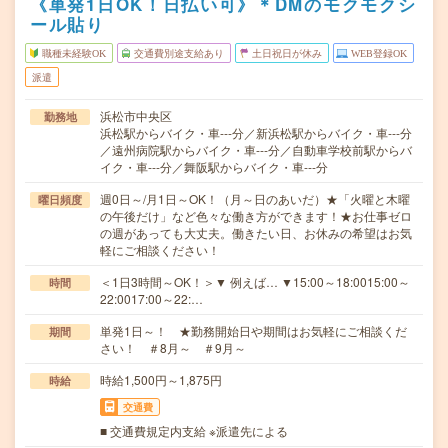
《単発1日OK！日払い可》＊DMのモクモクシ
ール貼り
職種未経験OK
交通費別途支給あり
土日祝日が休み
WEB登録OK
派遣
浜松市中央区
勤務地
浜松駅からバイク・車---分／新浜松駅からバイク・車---分
／遠州病院駅からバイク・車---分／自動車学校前駅からバ
イク・車---分／舞阪駅からバイク・車---分
週0日～/月1日～OK！（月～日のあいだ）★「火曜と木曜
曜日頻度
の午後だけ」など色々な働き方ができます！★お仕事ゼロ
の週があっても大丈夫。働きたい日、お休みの希望はお気
軽にご相談ください！
＜1日3時間～OK！＞▼ 例えば… ▼15:00～18:0015:00～
時間
22:0017:00～22:…
単発1日～！ ★勤務開始日や期間はお気軽にご相談くだ
期間
さい！ ＃8月～ ＃9月～
時給1,500円～1,875円
時給
交通費
■ 交通費規定内支給 ※派遣先による