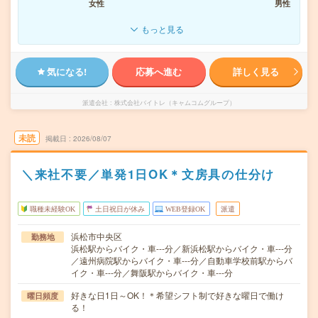
女性
男性
もっと見る
気になる!
応募へ進む
詳しく見る
派遣会社
株式会社バイトレ（キャムコムグループ）
未読
掲載日
2026/08/07
＼来社不要／単発1日OK＊文房具の仕分け
職種未経験OK
土日祝日が休み
WEB登録OK
派遣
浜松市中央区
勤務地
浜松駅からバイク・車---分／新浜松駅からバイク・車---分
／遠州病院駅からバイク・車---分／自動車学校前駅からバ
イク・車---分／舞阪駅からバイク・車---分
好きな日1日～OK！＊希望シフト制で好きな曜日で働け
曜日頻度
る！