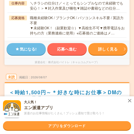
＼チラシの仕分け／＜とってもシンプルなので未経験でも
仕事内容
安心！＞▼封入作業及び梱包▼雑誌や書籍などの仕分…
職種未経験OK / ブランクOK / パソコンスキル不要 / 英語力
応募資格
不要
▼未経験OK！（副業歓迎☆）▼高校生不可▼携帯電話をお
持ちの方（業務連絡に使用）※応募後のご連絡はメ…
気になる!
応募へ進む
詳しく見る
派遣会社
株式会社バイトレ（キャムコムグループ）
未読
掲載日
2026/08/07
＜時給1,500円～＊好きな時にお仕事＞DMの
モクモク仕分け
大人気！
エン派遣アプリ
職種未経験OK
交通費別途支給あり
WEB登録OK
派遣
派遣のお仕事情報がたくさん！プッシュ通知で受け取ろう！
浜松市中央区
勤務地
浜松駅からバイク・車---分／新浜松駅からバイク・車---分
アプリをダウンロード
／遠州病院駅からバイク・車---分／自動車学校前駅からバ
イク・車---分／舞阪駅からバイク・車---分