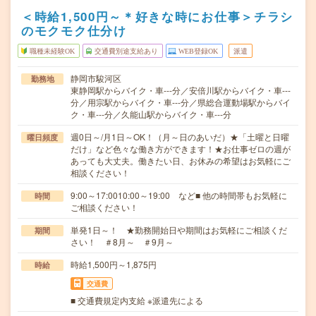
＜時給1,500円～＊好きな時にお仕事＞チラシ
のモクモク仕分け
職種未経験OK
交通費別途支給あり
WEB登録OK
派遣
静岡市駿河区
勤務地
東静岡駅からバイク・車---分／安倍川駅からバイク・車---
分／用宗駅からバイク・車---分／県総合運動場駅からバイ
ク・車---分／久能山駅からバイク・車---分
週0日～/月1日～OK！（月～日のあいだ）★「土曜と日曜
曜日頻度
だけ」など色々な働き方ができます！★お仕事ゼロの週が
あっても大丈夫。働きたい日、お休みの希望はお気軽にご
相談ください！
9:00～17:0010:00～19:00 など■ 他の時間帯もお気軽に
時間
ご相談ください！
単発1日～！ ★勤務開始日や期間はお気軽にご相談くだ
期間
さい！ ＃8月～ ＃9月～
時給1,500円～1,875円
時給
交通費
■ 交通費規定内支給 ※派遣先による