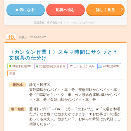
気になる!
応募へ進む
詳しく見る
派遣会社
株式会社バイトレ（キャムコムグループ）
未読
掲載日
2026/08/07
〈カンタン作業！〉スキマ時間にサクッと＊
文房具の仕分け
職種未経験OK
交通費別途支給あり
土日祝日が休み
WEB登録OK
派遣
静岡市駿河区
勤務地
東静岡駅からバイク・車---分／安倍川駅からバイク・車---
分／用宗駅からバイク・車---分／県総合運動場駅からバイ
ク・車---分／久能山駅からバイク・車---分
週0日～/月1日～OK！（月～日のあいだ）★「火曜と木曜
曜日頻度
だけ」など色々な働き方ができます！★お仕事ゼロの週が
あっても大丈夫。働きたい日、お休みの希望はお気軽にご
相談ください！