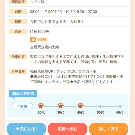
シフト制
曜日頻度
08:00～17:0007:20～19:3019:20～07:30
時間
長期でお仕事できる方、大歓迎！
期間
時給1600円
時給
交通費
交通費規定内支給
製造工程で発生する工業用水を適切に処理する水処理プラ
仕事内容
ントの運転を支える業務です。設備が常に正常に稼働…
職種未経験OK / ブランクOK / 英語力不要
応募資格
◆未経験OK！〇まずは事前登録だけでもOK！履歴書不要
で気軽にオンライン登録★氏名・職種などを入力す…
職場の雰囲気
年齢層
20代
30代
40代
50代
60代
気になる!
応募へ進む
詳しく見る