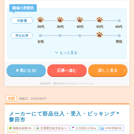
職場の雰囲気
年齢層
20代
30代
40代
50代
60代
男女比率
女性
男性
もっと見る
気になる!
応募へ進む
詳しく見る
派遣会社
株式会社ネクセルイノベーション
未読
掲載日
2026/08/07
メーカーにて部品仕入・受入・ピッキング＊
磐田市
職種未経験OK
交通費別途支給あり
土日祝日が休み
WEB登録OK