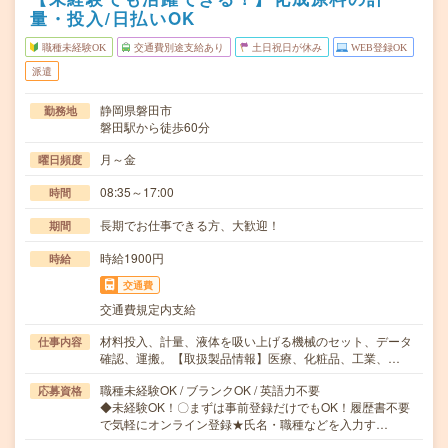
量・投入/日払いOK
職種未経験OK
交通費別途支給あり
土日祝日が休み
WEB登録OK
派遣
静岡県磐田市
勤務地
磐田駅から徒歩60分
月～金
曜日頻度
08:35～17:00
時間
長期でお仕事できる方、大歓迎！
期間
時給1900円
時給
交通費
交通費規定内支給
材料投入、計量、液体を吸い上げる機械のセット、データ
仕事内容
確認、運搬。【取扱製品情報】医療、化粧品、工業、…
職種未経験OK / ブランクOK / 英語力不要
応募資格
◆未経験OK！〇まずは事前登録だけでもOK！履歴書不要
で気軽にオンライン登録★氏名・職種などを入力す…