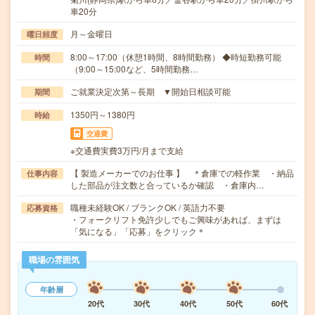
車20分
月～金曜日
曜日頻度
8:00～17:00（休憩1時間、8時間勤務） ◆時短勤務可能
時間
（9:00～15:00など、5時間勤務…
ご就業決定次第～長期 ▼開始日相談可能
期間
1350円～1380円
時給
交通費
※交通費実費3万円/月まで支給
【 製造メーカーでのお仕事 】 ＊倉庫での軽作業 ・納品
仕事内容
した部品が注文数と合っているか確認 ・倉庫内…
職種未経験OK / ブランクOK / 英語力不要
応募資格
・フォークリフト免許少しでもご興味があれば、まずは
「気になる」「応募」をクリック＊
職場の雰囲気
年齢層
20代
30代
40代
50代
60代