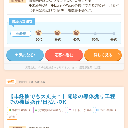
職種未経験OK / ブランクOK / 英語力不要
応募資格
◆未経験OK！◆ExcelやWordの操作できる方歓迎！〇まず
は事前登録だけでもOK！履歴書不要で気…
職場の雰囲気
年齢層
20代
30代
40代
50代
60代
気になる!
応募へ進む
詳しく見る
派遣会社
株式会社綜合キャリアオプション 製造事業部（全国）
未読
掲載日
2026/08/06
【未経験でも大丈夫＊】電線の導体撚り工程
での機械操作/日払いOK
職種未経験OK
交通費別途支給あり
土日祝日が休み
WEB登録OK
派遣
静岡県御殿場市