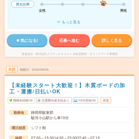
男女比率
女性
男性
もっと見る
気になる!
応募へ進む
詳しく見る
派遣会社
株式会社メイテックキャスト 浜松営業所 オフィスワーク事業部
未読
掲載日
2026/08/06
【未経験スタート大歓迎！】木質ボードの加
工・運搬/日払いOK
職種未経験OK
交通費別途支給あり
WEB登録OK
派遣
静岡県駿東郡
勤務地
駿河小山駅から車10分
シフト制
曜日頻度
07:00～15:3014:30～23:0022:45～07:15
時間