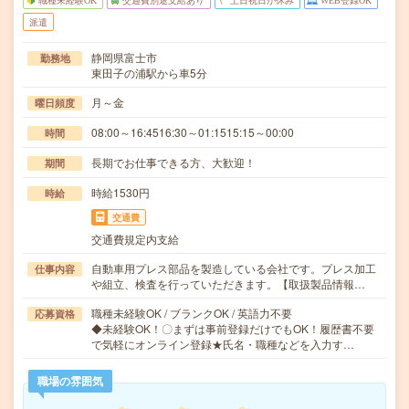
職種未経験OK
交通費別途支給あり
土日祝日が休み
WEB登録OK
派遣
静岡県富士市
勤務地
東田子の浦駅から車5分
月～金
曜日頻度
08:00～16:4516:30～01:1515:15～00:00
時間
長期でお仕事できる方、大歓迎！
期間
時給1530円
時給
交通費
交通費規定内支給
自動車用プレス部品を製造している会社です。プレス加工
仕事内容
や組立、検査を行っていただきます。【取扱製品情報…
職種未経験OK / ブランクOK / 英語力不要
応募資格
◆未経験OK！〇まずは事前登録だけでもOK！履歴書不要
で気軽にオンライン登録★氏名・職種などを入力す…
職場の雰囲気