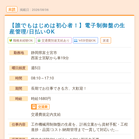
未読
掲載日
2026/08/06
【誰でもはじめは初心者！】電子制御盤の生
産管理/日払いOK
職種未経験OK
交通費別途支給あり
WEB登録OK
派遣
静岡県富士宮市
勤務地
西富士宮駅から車19分
週5日
曜日頻度
08:10～17:10
時間
長期でお仕事できる方、大歓迎！
期間
時給1680円
時給
交通費
交通費規定内支給
工作機械用制御盤の生産を、計画立案から資材手配・工程
仕事内容
進捗・品質/コスト/納期管理まで一貫して対応いた…