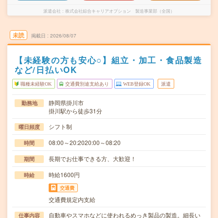
派遣会社
株式会社綜合キャリアオプション 製造事業部（全国）
未読
掲載日
2026/08/07
【未経験の方も安心○】組立・加工・食品製造
など/日払いOK
職種未経験OK
交通費別途支給あり
WEB登録OK
派遣
静岡県掛川市
勤務地
掛川駅から徒歩31分
シフト制
曜日頻度
08:00～20:2020:00～08:20
時間
長期でお仕事できる方、大歓迎！
期間
時給1600円
時給
交通費
交通費規定内支給
自動車やスマホなどに使われるめっき製品の製造。細長い
仕事内容