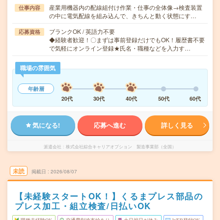
産業用機器内の配線組付け作業・仕事の全体像→検査装置
仕事内容
の中に電気配線を組み込んで、きちんと動く状態にす…
ブランクOK / 英語力不要
応募資格
◆経験者歓迎！〇まずは事前登録だけでもOK！履歴書不要
で気軽にオンライン登録★氏名・職種などを入力す…
職場の雰囲気
年齢層
20代
30代
40代
50代
60代
気になる!
応募へ進む
詳しく見る
派遣会社
株式会社綜合キャリアオプション 製造事業部（全国）
未読
掲載日
2026/08/07
【未経験スタートOK！】くるまプレス部品の
プレス加工・組立検査/日払いOK