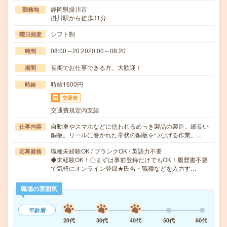
静岡県掛川市
勤務地
掛川駅から徒歩31分
シフト制
曜日頻度
08:00～20:2020:00～08:20
時間
長期でお仕事できる方、大歓迎！
期間
時給1600円
時給
交通費
交通費規定内支給
自動車やスマホなどに使われるめっき製品の製造。細長い
仕事内容
銅板。リールに巻かれた帯状の銅板をつなげる作業。…
職種未経験OK / ブランクOK / 英語力不要
応募資格
◆未経験OK！〇まずは事前登録だけでもOK！履歴書不要
で気軽にオンライン登録★氏名・職種などを入力す…
職場の雰囲気
年齢層
20代
30代
40代
50代
60代