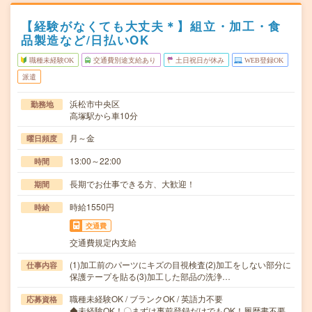
【経験がなくても大丈夫＊】組立・加工・食
品製造など/日払いOK
職種未経験OK
交通費別途支給あり
土日祝日が休み
WEB登録OK
派遣
浜松市中央区
勤務地
高塚駅から車10分
月～金
曜日頻度
13:00～22:00
時間
長期でお仕事できる方、大歓迎！
期間
時給1550円
時給
交通費
交通費規定内支給
(1)加工前のパーツにキズの目視検査(2)加工をしない部分に
仕事内容
保護テープを貼る(3)加工した部品の洗浄…
職種未経験OK / ブランクOK / 英語力不要
応募資格
◆未経験OK！〇まずは事前登録だけでもOK！履歴書不要