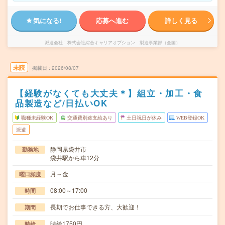
気になる!
応募へ進む
詳しく見る
派遣会社
株式会社綜合キャリアオプション 製造事業部（全国）
未読
掲載日
2026/08/07
【経験がなくても大丈夫＊】組立・加工・食
品製造など/日払いOK
職種未経験OK
交通費別途支給あり
土日祝日が休み
WEB登録OK
派遣
静岡県袋井市
勤務地
袋井駅から車12分
月～金
曜日頻度
08:00～17:00
時間
長期でお仕事できる方、大歓迎！
期間
時給1750円
時給