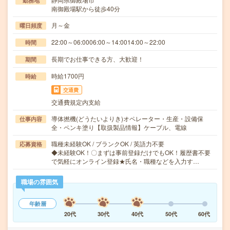
勤務地
南御殿場駅から徒歩40分
月～金
曜日頻度
22:00～06:0006:00～14:0014:00～22:00
時間
長期でお仕事できる方、大歓迎！
期間
時給1700円
時給
交通費
交通費規定内支給
導体撚機(どうたいよりき)オペレーター・生産・設備保
仕事内容
全・ペンキ塗り【取扱製品情報】ケーブル、電線
職種未経験OK / ブランクOK / 英語力不要
応募資格
◆未経験OK！〇まずは事前登録だけでもOK！履歴書不要
で気軽にオンライン登録★氏名・職種などを入力す…
職場の雰囲気
年齢層
20代
30代
40代
50代
60代