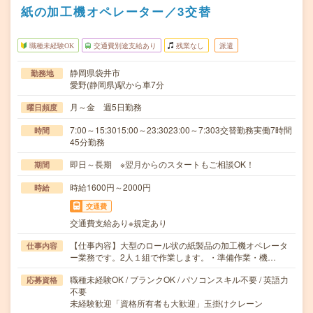
紙の加工機オペレーター／3交替
職種未経験OK
交通費別途支給あり
残業なし
派遣
静岡県袋井市
勤務地
愛野(静岡県)駅から車7分
月～金 週5日勤務
曜日頻度
7:00～15:3015:00～23:3023:00～7:303交替勤務実働7時間
時間
45分勤務
即日～長期 ※翌月からのスタートもご相談OK！
期間
時給1600円～2000円
時給
交通費
交通費支給あり※規定あり
【仕事内容】大型のロール状の紙製品の加工機オペレータ
仕事内容
ー業務です。2人１組で作業します。・準備作業・機…
職種未経験OK / ブランクOK / パソコンスキル不要 / 英語力
応募資格
不要
未経験歓迎「資格所有者も大歓迎」玉掛けクレーン