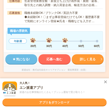
生産管理業務全般・新規立ち上げ計画作成・展開・顧客、
仕事内容
取引先との納入調整・納入荷姿企画、輸送方法の企画…
職種未経験OK / ブランクOK / 英語力不要
応募資格
◆未経験OK！〇まずは事前登録だけでもOK！履歴書不要
で気軽にオンライン登録★氏名・職種などを入力す…
職場の雰囲気
年齢層
20代
30代
40代
50代
60代
気になる!
応募へ進む
詳しく見る
派遣会社
株式会社綜合キャリアオプション 製造事業部（全国）
未読
掲載日
2026/08/06
大人気！
エン派遣アプリ
派遣のお仕事情報がたくさん！プッシュ通知で受け取ろう！
【未経験OK！】組立・加工・食品製造など/
日払いOK
アプリをダウンロード
職種未経験OK
交通費別途支給あり
土日祝日が休み
WEB登録OK