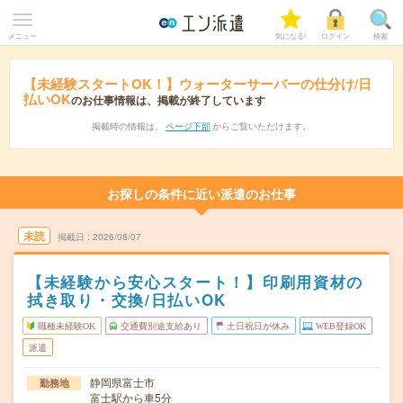
メニュー
気になる!
ログイン
検索
【未経験スタートOK！】ウォーターサーバーの仕分け/日
払いOK
のお仕事情報は、掲載が終了しています
掲載時の情報は、
ページ下部
からご覧いただけます。
お探しの条件に近い派遣のお仕事
未読
掲載日
2026/08/07
【未経験から安心スタート！】印刷用資材の
拭き取り・交換/日払いOK
職種未経験OK
交通費別途支給あり
土日祝日が休み
WEB登録OK
派遣
静岡県富士市
勤務地
富士駅から車5分