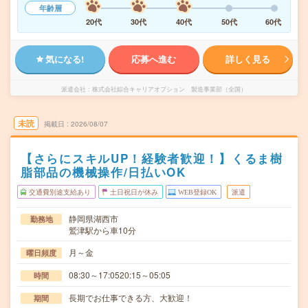
年齢層
20代
30代
40代
50代
60代
気になる!
応募へ進む
詳しく見る
派遣会社
株式会社綜合キャリアオプション 製造事業部（全国）
未読
掲載日
2026/08/07
【さらにスキルUP！経験者歓迎！】くるま樹
脂部品の機械操作/日払いOK
交通費別途支給あり
土日祝日が休み
WEB登録OK
派遣
静岡県湖西市
勤務地
鷲津駅から車10分
月～金
曜日頻度
08:30～17:0520:15～05:05
時間
長期でお仕事できる方、大歓迎！
期間