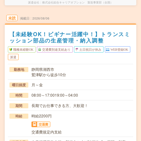
派遣会社
株式会社綜合キャリアオプション 製造事業部（全国）
未読
掲載日
2026/08/06
【未経験OK！ビギナー活躍中！】トランスミ
ッション部品の生産管理・納入調整
職種未経験OK
交通費別途支給あり
土日祝日が休み
WEB登録OK
派遣
静岡県湖西市
勤務地
鷲津駅から徒歩10分
月～金
曜日頻度
08:00～17:0019:00～04:00
時間
長期でお仕事できる方、大歓迎！
期間
時給2200円
時給
交通費
交通費規定内支給