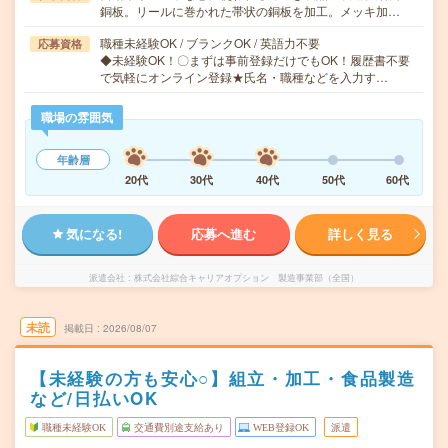
銅板。リールに巻かれた帯状の銅板を加工。メッキ加…
職種未経験OK / ブランクOK / 英語力不要
応募資格
◆未経験OK！〇まずは事前登録だけでもOK！履歴書不要
で気軽にオンライン登録★氏名・職種などを入力す…
職場の雰囲気
年齢層
20代
30代
40代
50代
60代
気になる!
応募へ進む
詳しく見る
派遣会社
株式会社綜合キャリアオプション 製造事業部（全国）
未読
掲載日
2026/08/07
【未経験の方も安心○】組立・加工・食品製造
など/日払いOK
職種未経験OK
交通費別途支給あり
WEB登録OK
派遣