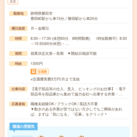
派遣
静岡県磐田市
勤務地
豊田町駅から車15分／磐田駅から車20分
月～金曜日
曜日頻度
8:30～17:30 (休憩60分、8時間勤務) 《時短勤務可》8:30
時間
～15:30(60分休憩)・…
就業決定次第～長期 ▼開始日相談可能
期間
1300円
時給
交通費
※交通費実費3万円/月まで支給
【電子部品等の仕入、受入、ピッキングのお仕事】・電子
仕事内容
部品等を部品庫から集めて協力会社へ出庫する作業・…
職種未経験OK / ブランクOK / 英語力不要
応募資格
▼動きのある作業が苦ではない方少しでもご興味があれ
ば、まずは「気になる」「応募」をクリック＊
職場の雰囲気