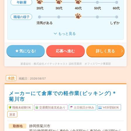
年齢層
20代
30代
40代
50代
60代
職場の様子
活気がある
しずか
もっと見る
気になる!
応募へ進む
詳しく見る
派遣会社
株式会社メイテックキャスト 浜松営業所 オフィスワーク事業部
未読
掲載日
2026/08/07
メーカーにて倉庫での軽作業(ピッキング)＊
菊川市
職種未経験OK
交通費別途支給あり
土日祝日が休み
WEB登録OK
派遣
静岡県菊川市
勤務地
菊川(静岡県)駅から車6分／金谷駅から車20分／掛川駅から