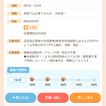
08:00～16:45
時間
長期でお仕事できる方、大歓迎！
期間
時給2000円
時給
交通費
交通費規定内支給
品質保証業務や現場事務(検査等現場経験もあるもの)DIYの
仕事内容
ような作業が好きでPCも触れ、実験・検証・…
職種未経験OK / ブランクOK / 英語力不要
応募資格
◆未経験OK！〇まずは事前登録だけでもOK！履歴書不要
で気軽にオンライン登録★氏名・職種などを入力す…
職場の雰囲気
年齢層
20代
30代
40代
50代
60代
気になる!
応募へ進む
詳しく見る