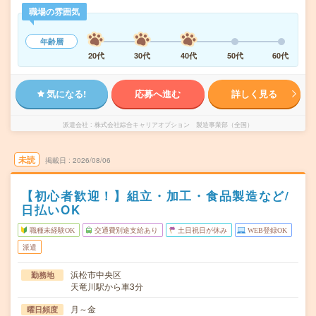
職場の雰囲気
年齢層
20代
30代
40代
50代
60代
気になる!
応募へ進む
詳しく見る
派遣会社
株式会社綜合キャリアオプション 製造事業部（全国）
未読
掲載日
2026/08/06
【初心者歓迎！】組立・加工・食品製造など/
日払いOK
職種未経験OK
交通費別途支給あり
土日祝日が休み
WEB登録OK
派遣
浜松市中央区
勤務地
天竜川駅から車3分
月～金
曜日頻度