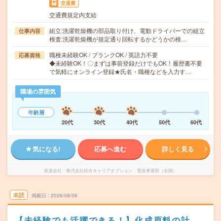
交通費
交通費規定内支給
組立:洗濯乾燥機の部品取り付け、電動ドライバーでの組立
仕事内容
検査:洗濯乾燥機が規定通り回転するかどうかの検…
職種未経験OK / ブランクOK / 英語力不要
応募資格
◆未経験OK！〇まずは事前登録だけでもOK！履歴書不要
で気軽にオンライン登録★氏名・職種などを入力す…
職場の雰囲気
年齢層
20代
30代
40代
50代
60代
気になる!
応募へ進む
詳しく見る
派遣会社
株式会社綜合キャリアオプション 製造事業部（全国）
未読
掲載日
2026/08/06
【未経験でも活躍できる！】化成原料の計