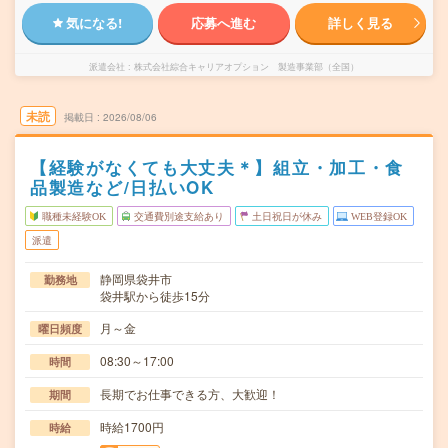
気になる!
応募へ進む
詳しく見る
派遣会社
株式会社綜合キャリアオプション 製造事業部（全国）
未読
掲載日
2026/08/06
【経験がなくても大丈夫＊】組立・加工・食
品製造など/日払いOK
職種未経験OK
交通費別途支給あり
土日祝日が休み
WEB登録OK
派遣
静岡県袋井市
勤務地
袋井駅から徒歩15分
月～金
曜日頻度
08:30～17:00
時間
長期でお仕事できる方、大歓迎！
期間
時給1700円
時給