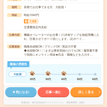
長期でお仕事できる方、大歓迎！
期間
時給1640円
時給
交通費
交通費規定内支給
機械オペレーターのお仕事！(1)木材チップを熱処理機に入
仕事内容
れ、圧着させてボード状にします。(2)ボード…
職種未経験OK / ブランクOK / 英語力不要
応募資格
◆未経験OK！〇まずは事前登録だけでもOK！履歴書不要
で気軽にオンライン登録★氏名・職種などを入力す…
職場の雰囲気
年齢層
20代
30代
40代
50代
60代
気になる!
応募へ進む
詳しく見る
派遣会社
株式会社綜合キャリアオプション 製造事業部（全国）