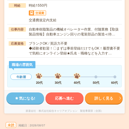
時給1550円
時給
交通費
交通費規定内支給
自動車樹脂製品の機械オペレーター作業、付随業務【取扱
仕事内容
製品情報】自動車エンジン回りの電装部品の製造≪待…
ブランクOK / 英語力不要
応募資格
◆経験者歓迎！〇まずは事前登録だけでもOK！履歴書不要
で気軽にオンライン登録★氏名・職種などを入力す…
職場の雰囲気
年齢層
20代
30代
40代
50代
60代
気になる!
応募へ進む
詳しく見る
派遣会社
株式会社綜合キャリアオプション 製造事業部（全国）
未読
掲載日
2026/08/07