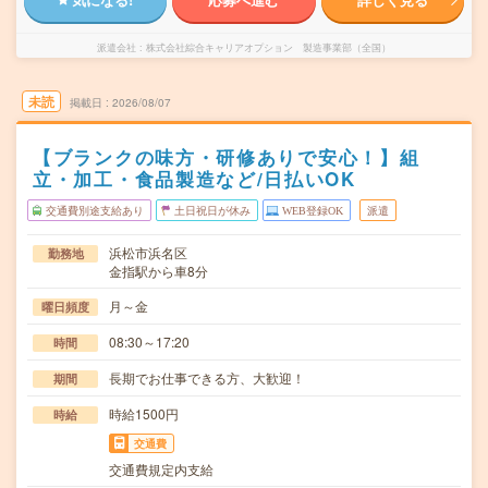
派遣会社
株式会社綜合キャリアオプション 製造事業部（全国）
未読
掲載日
2026/08/07
【ブランクの味方・研修ありで安心！】組
立・加工・食品製造など/日払いOK
交通費別途支給あり
土日祝日が休み
WEB登録OK
派遣
浜松市浜名区
勤務地
金指駅から車8分
月～金
曜日頻度
08:30～17:20
時間
長期でお仕事できる方、大歓迎！
期間
時給1500円
時給
交通費
交通費規定内支給