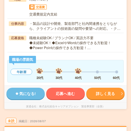
交通費
交通費規定内支給
・製品の設計や開発、製造部門と社内間連携をとりなが
仕事内容
ら、クライアントの技術面の疑問や要望への対応。・ク…
職種未経験OK / ブランクOK / 英語力不要
応募資格
◆未経験OK！◆ExcelやWordの操作できる方歓迎！
◆Power Pointの操作できる方歓迎！…
職場の雰囲気
年齢層
20代
30代
40代
50代
60代
気になる!
応募へ進む
詳しく見る
派遣会社
株式会社綜合キャリアオプション 製造事業部（全国）
未読
掲載日
2026/08/07