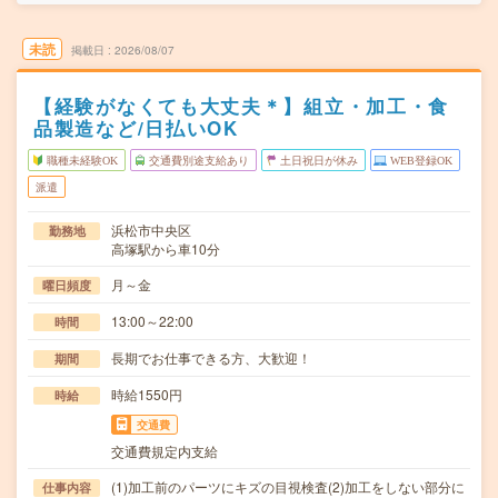
未読
掲載日
2026/08/07
【経験がなくても大丈夫＊】組立・加工・食
品製造など/日払いOK
職種未経験OK
交通費別途支給あり
土日祝日が休み
WEB登録OK
派遣
浜松市中央区
勤務地
高塚駅から車10分
月～金
曜日頻度
13:00～22:00
時間
長期でお仕事できる方、大歓迎！
期間
時給1550円
時給
交通費
交通費規定内支給
(1)加工前のパーツにキズの目視検査(2)加工をしない部分に
仕事内容