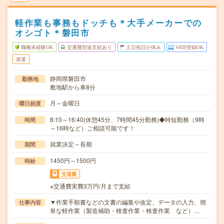
軽作業も事務もドッチも＊大手メーカーでの
オシゴト＊磐田市
職種未経験OK
交通費別途支給あり
土日祝日が休み
WEB登録OK
派遣
静岡県磐田市
勤務地
敷地駅から車8分
月～金曜日
曜日頻度
8:10～16:40(休憩45分、7時間45分勤務)◆時短勤務（9時
時間
～16時など）ご相談可能です！
就業決定～長期
期間
1450円～1500円
時給
交通費
※交通費実費3万円/月まで支給
▼作業手順書などの文書の編集や改定、データの入力、簡
仕事内容
単な軽作業（製造補助・検査作業・検査作業 など）…