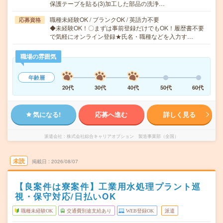
保護テープを貼る(3)加工した部品の洗浄…
職種未経験OK / ブランクOK / 英語力不要
応募資格
◆未経験OK！〇まずは事前登録だけでもOK！履歴書不要
で気軽にオンライン登録★氏名・職種などを入力す…
職場の雰囲気
年齢層
20代
30代
40代
50代
60代
気になる!
応募へ進む
詳しく見る
派遣会社
株式会社綜合キャリアオプション 製造事業部（全国）
未読
掲載日
2026/08/07
【良案件は寮案件】工業用水処理プラント巡
視・保守対応/日払いOK
職種未経験OK
交通費別途支給あり
WEB登録OK
派遣