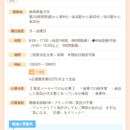
派遣
静岡県菊川市
勤務地
菊川(静岡県)駅から車6分／金谷駅から車20分／掛川駅から
車20分
月～金曜日
曜日頻度
8:00～17:00（休憩1時間、8時間勤務） ◆時短勤務可能
時間
（9:00～15:00など、5時間勤務…
ご就業決定次第～長期 ▼開始日相談可能
期間
1350円～1380円
時給
交通費
※交通費実費3万円/月まで支給
【 製造メーカーでのお仕事 】 ＊倉庫での軽作業 ・納品
仕事内容
した部品が注文数と合っているか確認 ・倉庫内…
職種未経験OK / ブランクOK / 英語力不要
応募資格
・フォークリフト免許少しでもご興味があれば、まずは
「気になる」「応募」をクリック＊
職場の雰囲気