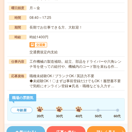
月～金
曜日頻度
08:40～17:25
時間
長期でお仕事できる方、大歓迎！
期間
時給1400円
時給
交通費
交通費規定内支給
工作機械の製造補助。組立、部品をドライバーや六角レン
仕事内容
チ等を使っての組付や、機械内のコード類を束ねる作…
職種未経験OK / ブランクOK / 英語力不要
応募資格
◆未経験OK！〇まずは事前登録だけでもOK！履歴書不要
で気軽にオンライン登録★氏名・職種などを入力す…
職場の雰囲気
年齢層
20代
30代
40代
50代
60代
気になる!
応募へ進む
詳しく見る