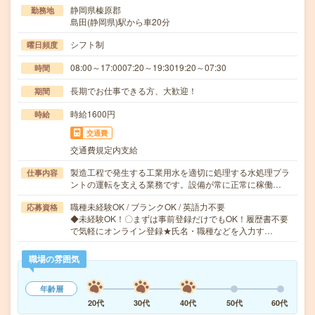
静岡県榛原郡
勤務地
島田(静岡県)駅から車20分
シフト制
曜日頻度
08:00～17:0007:20～19:3019:20～07:30
時間
長期でお仕事できる方、大歓迎！
期間
時給1600円
時給
交通費
交通費規定内支給
製造工程で発生する工業用水を適切に処理する水処理プラ
仕事内容
ントの運転を支える業務です。設備が常に正常に稼働…
職種未経験OK / ブランクOK / 英語力不要
応募資格
◆未経験OK！〇まずは事前登録だけでもOK！履歴書不要
で気軽にオンライン登録★氏名・職種などを入力す…
職場の雰囲気
年齢層
20代
30代
40代
50代
60代