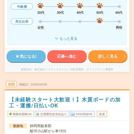
年齢層
20代
30代
40代
50代
60代
男女比率
女性
男性
もっと見る
気になる!
応募へ進む
詳しく見る
派遣会社
株式会社メイテックキャスト 浜松営業所 オフィスワーク事業部
未読
掲載日
2026/08/06
【未経験スタート大歓迎！】木質ボードの加
工・運搬/日払いOK
職種未経験OK
交通費別途支給あり
WEB登録OK
派遣
静岡県駿東郡
勤務地
駿河小山駅から車10分