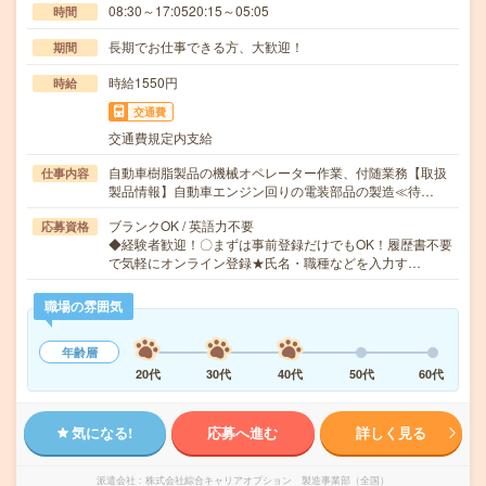
08:30～17:0520:15～05:05
時間
長期でお仕事できる方、大歓迎！
期間
時給1550円
時給
交通費
交通費規定内支給
自動車樹脂製品の機械オペレーター作業、付随業務【取扱
仕事内容
製品情報】自動車エンジン回りの電装部品の製造≪待…
ブランクOK / 英語力不要
応募資格
◆経験者歓迎！〇まずは事前登録だけでもOK！履歴書不要
で気軽にオンライン登録★氏名・職種などを入力す…
職場の雰囲気
年齢層
20代
30代
40代
50代
60代
気になる!
応募へ進む
詳しく見る
派遣会社
株式会社綜合キャリアオプション 製造事業部（全国）