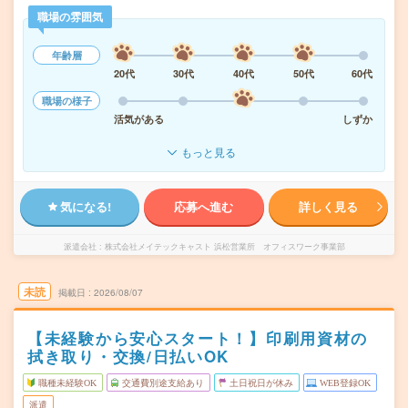
職場の雰囲気
年齢層
20代
30代
40代
50代
60代
職場の様子
活気がある
しずか
もっと見る
気になる!
応募へ進む
詳しく見る
派遣会社
株式会社メイテックキャスト 浜松営業所 オフィスワーク事業部
未読
掲載日
2026/08/07
【未経験から安心スタート！】印刷用資材の
拭き取り・交換/日払いOK
職種未経験OK
交通費別途支給あり
土日祝日が休み
WEB登録OK
派遣