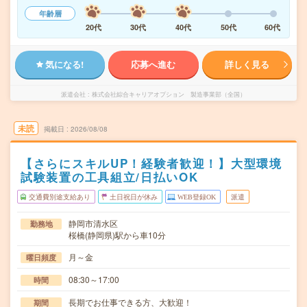
年齢層
20代
30代
40代
50代
60代
気になる!
応募へ進む
詳しく見る
派遣会社
株式会社綜合キャリアオプション 製造事業部（全国）
未読
掲載日
2026/08/08
【さらにスキルUP！経験者歓迎！】大型環境
試験装置の工具組立/日払いOK
交通費別途支給あり
土日祝日が休み
WEB登録OK
派遣
静岡市清水区
勤務地
桜橋(静岡県)駅から車10分
月～金
曜日頻度
08:30～17:00
時間
長期でお仕事できる方、大歓迎！
期間