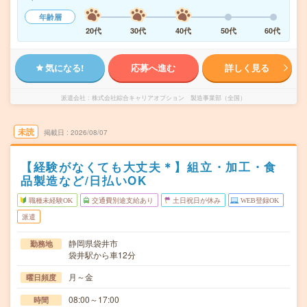
年齢層
20代
30代
40代
50代
60代
気になる!
応募へ進む
詳しく見る
派遣会社
株式会社綜合キャリアオプション 製造事業部（全国）
未読
掲載日
2026/08/07
【経験がなくても大丈夫＊】組立・加工・食
品製造など/日払いOK
職種未経験OK
交通費別途支給あり
土日祝日が休み
WEB登録OK
派遣
静岡県袋井市
勤務地
袋井駅から車12分
月～金
曜日頻度
08:00～17:00
時間