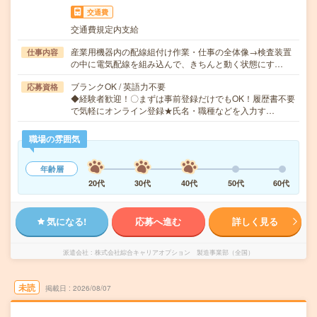
交通費
交通費規定内支給
産業用機器内の配線組付け作業・仕事の全体像→検査装置
仕事内容
の中に電気配線を組み込んで、きちんと動く状態にす…
ブランクOK / 英語力不要
応募資格
◆経験者歓迎！〇まずは事前登録だけでもOK！履歴書不要
で気軽にオンライン登録★氏名・職種などを入力す…
職場の雰囲気
年齢層
20代
30代
40代
50代
60代
気になる!
応募へ進む
詳しく見る
派遣会社
株式会社綜合キャリアオプション 製造事業部（全国）
未読
掲載日
2026/08/07