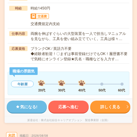
時給1450円
時給
交通費
交通費規定内支給
両腕を伸ばすぐらいの大型装置を一人で担当しマニュアル
仕事内容
を見ながら、工具を使い組み立てていく。工具は様々…
ブランクOK / 英語力不要
応募資格
◆経験者歓迎！〇まずは事前登録だけでもOK！履歴書不要
で気軽にオンライン登録★氏名・職種などを入力す…
職場の雰囲気
年齢層
20代
30代
40代
50代
60代
気になる!
応募へ進む
詳しく見る
派遣会社
株式会社綜合キャリアオプション 製造事業部（全国）
未読
掲載日
2026/08/08