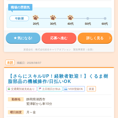
職場の雰囲気
年齢層
20代
30代
40代
50代
60代
気になる!
応募へ進む
詳しく見る
派遣会社
株式会社綜合キャリアオプション 製造事業部（全国）
未読
掲載日
2026/08/07
【さらにスキルUP！経験者歓迎！】くるま樹
脂部品の機械操作/日払いOK
交通費別途支給あり
土日祝日が休み
WEB登録OK
派遣
静岡県湖西市
勤務地
鷲津駅から車10分
月～金
曜日頻度