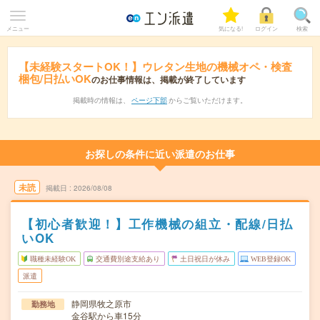
メニュー
気になる!
ログイン
検索
【未経験スタートOK！】ウレタン生地の機械オペ・検査
梱包/日払いOK
のお仕事情報は、掲載が終了しています
掲載時の情報は、
ページ下部
からご覧いただけます。
お探しの条件に近い派遣のお仕事
未読
掲載日
2026/08/08
【初心者歓迎！】工作機械の組立・配線/日払
いOK
職種未経験OK
交通費別途支給あり
土日祝日が休み
WEB登録OK
派遣
静岡県牧之原市
勤務地
金谷駅から車15分