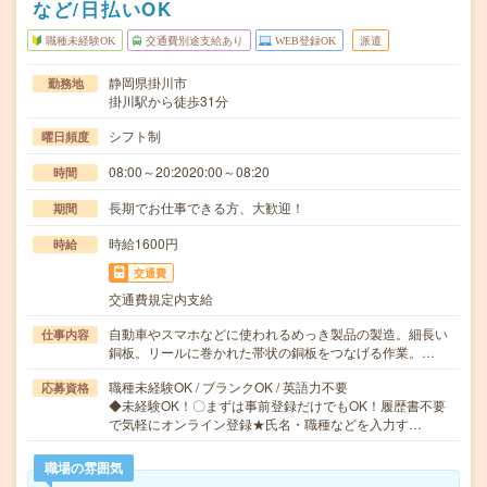
など/日払いOK
職種未経験OK
交通費別途支給あり
WEB登録OK
派遣
静岡県掛川市
勤務地
掛川駅から徒歩31分
シフト制
曜日頻度
08:00～20:2020:00～08:20
時間
長期でお仕事できる方、大歓迎！
期間
時給1600円
時給
交通費
交通費規定内支給
自動車やスマホなどに使われるめっき製品の製造。細長い
仕事内容
銅板。リールに巻かれた帯状の銅板をつなげる作業。…
職種未経験OK / ブランクOK / 英語力不要
応募資格
◆未経験OK！〇まずは事前登録だけでもOK！履歴書不要
で気軽にオンライン登録★氏名・職種などを入力す…
職場の雰囲気