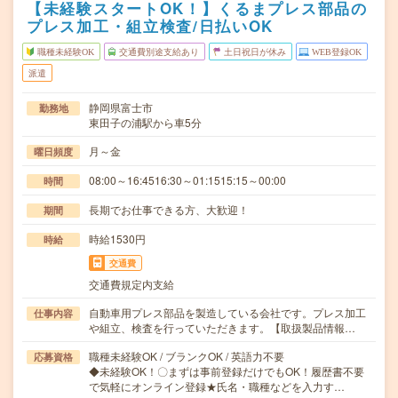
【未経験スタートOK！】くるまプレス部品の
プレス加工・組立検査/日払いOK
職種未経験OK
交通費別途支給あり
土日祝日が休み
WEB登録OK
派遣
静岡県富士市
勤務地
東田子の浦駅から車5分
月～金
曜日頻度
08:00～16:4516:30～01:1515:15～00:00
時間
長期でお仕事できる方、大歓迎！
期間
時給1530円
時給
交通費
交通費規定内支給
自動車用プレス部品を製造している会社です。プレス加工
仕事内容
や組立、検査を行っていただきます。【取扱製品情報…
職種未経験OK / ブランクOK / 英語力不要
応募資格
◆未経験OK！〇まずは事前登録だけでもOK！履歴書不要
で気軽にオンライン登録★氏名・職種などを入力す…