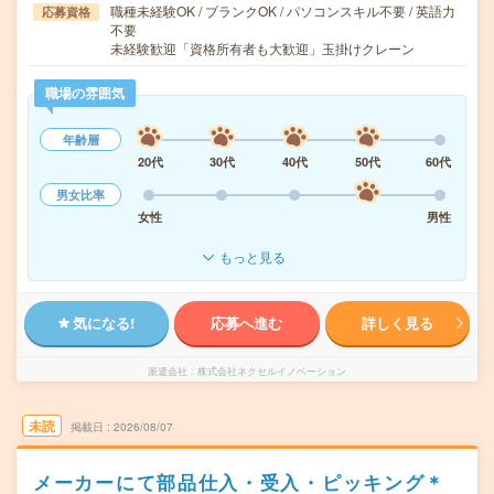
職種未経験OK / ブランクOK / パソコンスキル不要 / 英語力
応募資格
不要
未経験歓迎「資格所有者も大歓迎」玉掛けクレーン
職場の雰囲気
年齢層
20代
30代
40代
50代
60代
男女比率
女性
男性
もっと見る
気になる!
応募へ進む
詳しく見る
派遣会社
株式会社ネクセルイノベーション
未読
掲載日
2026/08/07
メーカーにて部品仕入・受入・ピッキング＊