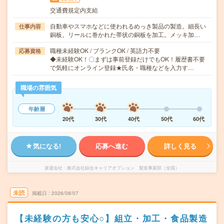
交通費規定内支給
自動車やスマホなどに使われるめっき製品の製造。細長い
仕事内容
銅板。リールに巻かれた帯状の銅板を加工。メッキ加…
職種未経験OK / ブランクOK / 英語力不要
応募資格
◆未経験OK！〇まずは事前登録だけでもOK！履歴書不要
で気軽にオンライン登録★氏名・職種などを入力す…
職場の雰囲気
年齢層
20代
30代
40代
50代
60代
気になる!
応募へ進む
詳しく見る
派遣会社
株式会社綜合キャリアオプション 製造事業部（全国）
未読
掲載日
2026/08/07
【未経験の方も安心○】組立・加工・食品製造