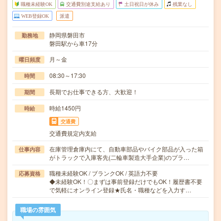
職種未経験OK
交通費別途支給あり
土日祝日が休み
残業なし
WEB登録OK
派遣
静岡県磐田市
勤務地
磐田駅から車17分
月～金
曜日頻度
08:30～17:30
時間
長期でお仕事できる方、大歓迎！
期間
時給1450円
時給
交通費
交通費規定内支給
在庫管理倉庫内にて、自動車部品やバイク部品が入った箱
仕事内容
がトラックで入庫客先(二輪車製造大手企業)のプラ…
職種未経験OK / ブランクOK / 英語力不要
応募資格
◆未経験OK！〇まずは事前登録だけでもOK！履歴書不要
で気軽にオンライン登録★氏名・職種などを入力す…
職場の雰囲気