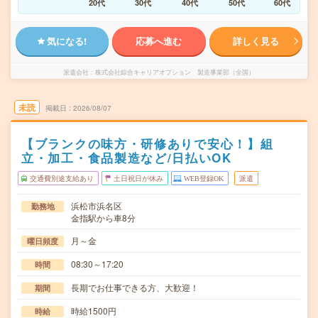
20代
30代
40代
50代
60代
気になる!
応募へ進む
詳しく見る
派遣会社
株式会社綜合キャリアオプション 製造事業部（全国）
未読
掲載日
2026/08/07
【ブランクの味方・研修ありで安心！】組
立・加工・食品製造など/日払いOK
交通費別途支給あり
土日祝日が休み
WEB登録OK
派遣
浜松市浜名区
勤務地
金指駅から車8分
月～金
曜日頻度
08:30～17:20
時間
長期でお仕事できる方、大歓迎！
期間
時給1500円
時給