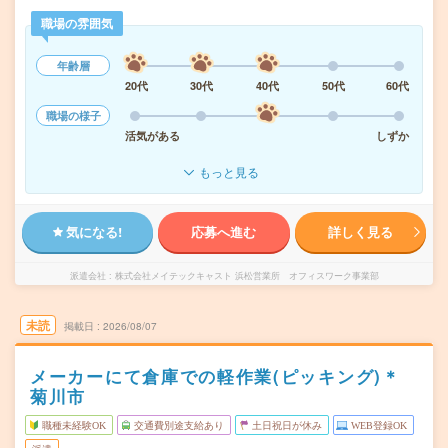
職場の雰囲気
年齢層
20代
30代
40代
50代
60代
職場の様子
活気がある
しずか
もっと見る
気になる!
応募へ進む
詳しく見る
派遣会社
株式会社メイテックキャスト 浜松営業所 オフィスワーク事業部
未読
掲載日
2026/08/07
メーカーにて倉庫での軽作業(ピッキング)＊
菊川市
職種未経験OK
交通費別途支給あり
土日祝日が休み
WEB登録OK