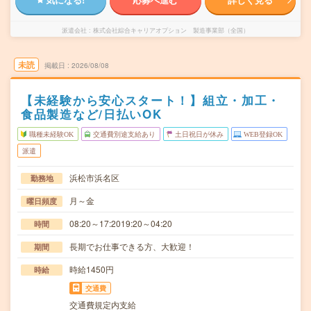
派遣会社
株式会社綜合キャリアオプション 製造事業部（全国）
未読
掲載日
2026/08/08
【未経験から安心スタート！】組立・加工・
食品製造など/日払いOK
職種未経験OK
交通費別途支給あり
土日祝日が休み
WEB登録OK
派遣
浜松市浜名区
勤務地
月～金
曜日頻度
08:20～17:2019:20～04:20
時間
長期でお仕事できる方、大歓迎！
期間
時給1450円
時給
交通費
交通費規定内支給