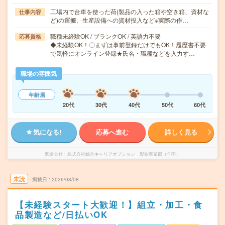
工場内で台車を使った荷(製品の入った箱や空き箱、資材な
仕事内容
ど)の運搬、生産設備への資材投入など※実際の作…
職種未経験OK / ブランクOK / 英語力不要
応募資格
◆未経験OK！〇まずは事前登録だけでもOK！履歴書不要
で気軽にオンライン登録★氏名・職種などを入力す…
職場の雰囲気
年齢層
20代
30代
40代
50代
60代
気になる!
応募へ進む
詳しく見る
派遣会社
株式会社綜合キャリアオプション 製造事業部（全国）
未読
掲載日
2026/08/08
【未経験スタート大歓迎！】組立・加工・食
品製造など/日払いOK