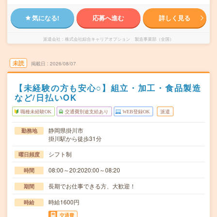
気になる!
応募へ進む
詳しく見る
派遣会社
株式会社綜合キャリアオプション 製造事業部（全国）
未読
掲載日
2026/08/07
【未経験の方も安心○】組立・加工・食品製造
など/日払いOK
職種未経験OK
交通費別途支給あり
WEB登録OK
派遣
静岡県掛川市
勤務地
掛川駅から徒歩31分
シフト制
曜日頻度
08:00～20:2020:00～08:20
時間
長期でお仕事できる方、大歓迎！
期間
時給1600円
時給
交通費