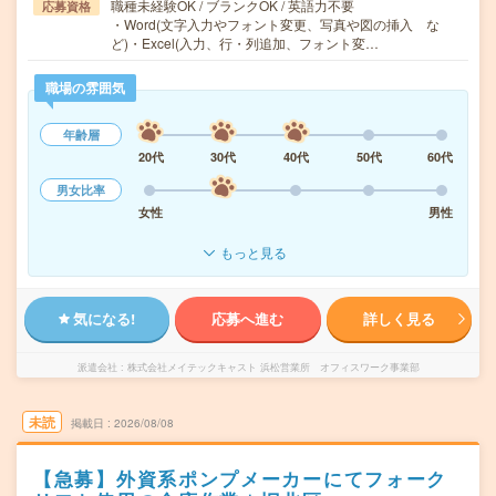
職種未経験OK / ブランクOK / 英語力不要
応募資格
・Word(文字入力やフォント変更、写真や図の挿入 な
ど)・Excel(入力、行・列追加、フォント変…
職場の雰囲気
年齢層
20代
30代
40代
50代
60代
男女比率
女性
男性
もっと見る
気になる!
応募へ進む
詳しく見る
派遣会社
株式会社メイテックキャスト 浜松営業所 オフィスワーク事業部
未読
掲載日
2026/08/08
【急募】外資系ポンプメーカーにてフォーク