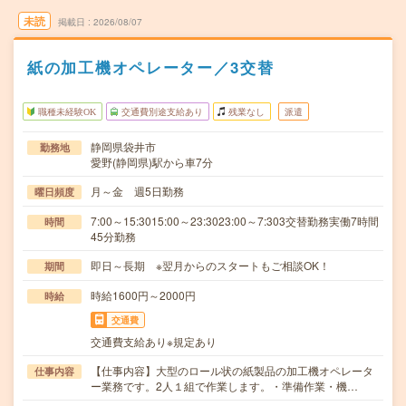
未読
掲載日
2026/08/07
紙の加工機オペレーター／3交替
職種未経験OK
交通費別途支給あり
残業なし
派遣
静岡県袋井市
勤務地
愛野(静岡県)駅から車7分
月～金 週5日勤務
曜日頻度
7:00～15:3015:00～23:3023:00～7:303交替勤務実働7時間
時間
45分勤務
即日～長期 ※翌月からのスタートもご相談OK！
期間
時給1600円～2000円
時給
交通費
交通費支給あり※規定あり
【仕事内容】大型のロール状の紙製品の加工機オペレータ
仕事内容
ー業務です。2人１組で作業します。・準備作業・機…