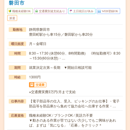
磐田市
職種未経験OK
交通費別途支給あり
土日祝日が休み
WEB登録OK
派遣
静岡県磐田市
勤務地
豊田町駅から車15分／磐田駅から車20分
月～金曜日
曜日頻度
8:30～17:30 (休憩60分、8時間勤務) 《時短勤務可》8:30
時間
～15:30(60分休憩)・…
就業決定次第～長期 ▼開始日相談可能
期間
1300円
時給
交通費
※交通費実費3万円/月まで支給
【電子部品等の仕入、受入、ピッキングのお仕事】・電子
仕事内容
部品等を部品庫から集めて協力会社へ出庫する作業・…
職種未経験OK / ブランクOK / 英語力不要
応募資格
▼動きのある作業が苦ではない方少しでもご興味があれ
ば、まずは「気になる」「応募」をクリック＊