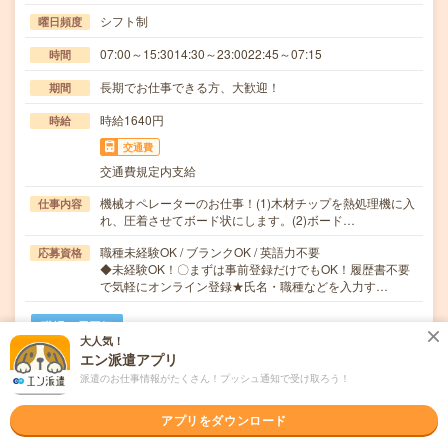
シフト制
曜日頻度
07:00～15:3014:30～23:0022:45～07:15
時間
長期でお仕事できる方、大歓迎！
期間
時給1640円
時給
交通費
交通費規定内支給
機械オペレーターのお仕事！(1)木材チップを熱処理機に入
仕事内容
れ、圧着させてボード状にします。(2)ボード…
職種未経験OK / ブランクOK / 英語力不要
応募資格
◆未経験OK！〇まずは事前登録だけでもOK！履歴書不要
で気軽にオンライン登録★氏名・職種などを入力す…
職場の雰囲気
大人気！
エン派遣アプリ
年齢層
派遣のお仕事情報がたくさん！プッシュ通知で受け取ろう！
20代
30代
40代
50代
60代
アプリをダウンロード
気になる!
応募へ進む
詳しく見る