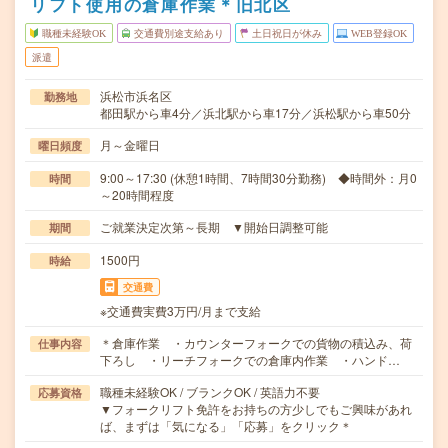
リフト使用の倉庫作業＊旧北区
職種未経験OK
交通費別途支給あり
土日祝日が休み
WEB登録OK
派遣
浜松市浜名区
勤務地
都田駅から車4分／浜北駅から車17分／浜松駅から車50分
月～金曜日
曜日頻度
9:00～17:30 (休憩1時間、7時間30分勤務) ◆時間外：月0
時間
～20時間程度
ご就業決定次第～長期 ▼開始日調整可能
期間
1500円
時給
交通費
※交通費実費3万円/月まで支給
＊倉庫作業 ・カウンターフォークでの貨物の積込み、荷
仕事内容
下ろし ・リーチフォークでの倉庫内作業 ・ハンド…
職種未経験OK / ブランクOK / 英語力不要
応募資格
▼フォークリフト免許をお持ちの方少しでもご興味があれ
ば、まずは「気になる」「応募」をクリック＊