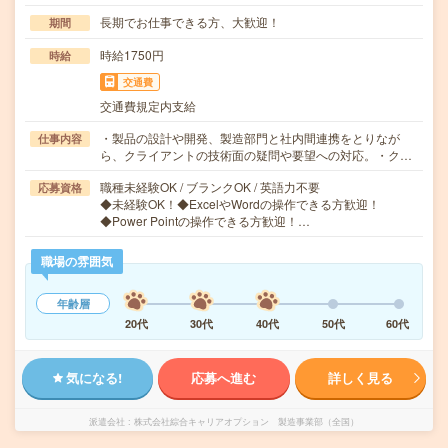
長期でお仕事できる方、大歓迎！
期間
時給1750円
時給
交通費
交通費規定内支給
・製品の設計や開発、製造部門と社内間連携をとりなが
仕事内容
ら、クライアントの技術面の疑問や要望への対応。・ク…
職種未経験OK / ブランクOK / 英語力不要
応募資格
◆未経験OK！◆ExcelやWordの操作できる方歓迎！
◆Power Pointの操作できる方歓迎！…
職場の雰囲気
年齢層
20代
30代
40代
50代
60代
気になる!
応募へ進む
詳しく見る
派遣会社
株式会社綜合キャリアオプション 製造事業部（全国）