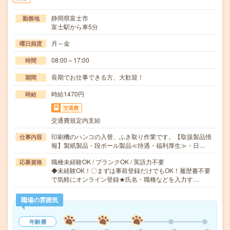
静岡県富士市
勤務地
富士駅から車5分
月～金
曜日頻度
08:00～17:00
時間
長期でお仕事できる方、大歓迎！
期間
時給1470円
時給
交通費
交通費規定内支給
印刷機のハンコの入替、ふき取り作業です。【取扱製品情
仕事内容
報】製紙製品・段ボール製品≪待遇・福利厚生≫・日…
職種未経験OK / ブランクOK / 英語力不要
応募資格
◆未経験OK！〇まずは事前登録だけでもOK！履歴書不要
で気軽にオンライン登録★氏名・職種などを入力す…
職場の雰囲気
年齢層