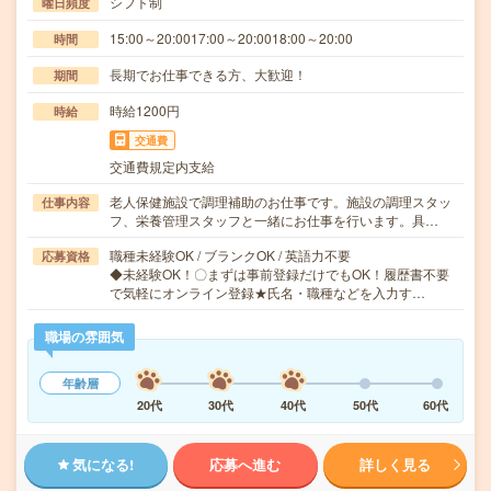
シフト制
曜日頻度
15:00～20:0017:00～20:0018:00～20:00
時間
長期でお仕事できる方、大歓迎！
期間
時給1200円
時給
交通費
交通費規定内支給
老人保健施設で調理補助のお仕事です。施設の調理スタッ
仕事内容
フ、栄養管理スタッフと一緒にお仕事を行います。具…
職種未経験OK / ブランクOK / 英語力不要
応募資格
◆未経験OK！〇まずは事前登録だけでもOK！履歴書不要
で気軽にオンライン登録★氏名・職種などを入力す…
職場の雰囲気
年齢層
20代
30代
40代
50代
60代
気になる!
応募へ進む
詳しく見る