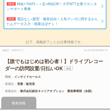
時給1700円～＋交×時短OK！大手NTT企業でカンタ
NEW
ンサポート事務
電話なし×髪型・服装自由！人気マンガに関するかん
NEW
たんデータ入力・残業ほぼナシ！
以下、掲載終了したお仕事情報です。
掲載日
2026/07/14
No.SCOST8204987-T4
【誰でもはじめは初心者！】ドライブレコー
ダーの訪問設置/日払いOK
派遣
職種
インサイドセールス
派遣先
営業・販売系
派遣会社
株式会社綜合キャリアオプション 製造事業部（全国）
募集情報