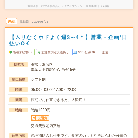
派遣会社
株式会社綜合キャリアオプション 製造事業部（全国）
未読
掲載日
2026/08/05
【ムリなくホドよく週3～4＊】営業・企画/日
払いOK
職種未経験OK
交通費別途支給あり
WEB登録OK
派遣
浜松市浜名区
勤務地
常葉大学前駅から徒歩15分
シフト制
曜日頻度
05:00～08:0017:00～22:00
時間
長期でお仕事できる方、大歓迎！
期間
時給1200円
時給
交通費
交通費規定内支給
調理補助のお仕事です。食材のカットや決められた分量の
仕事内容