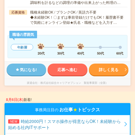
調味料を計るなどの調理の準備や出来上がった料理の…
職種未経験OK / ブランクOK / 英語力不要
応募資格
◆未経験OK！〇まずは事前登録だけでもOK！履歴書不要
で気軽にオンライン登録★氏名・職種などを入力す…
職場の雰囲気
年齢層
20代
30代
40代
50代
60代
気になる!
応募へ進む
詳しく見る
派遣会社
株式会社綜合キャリアオプション 製造事業部（全国）
8月6日(木)
新着!
お仕事
★
トピックス
事務局注目の
時給2000円！スマホ操作が得意ならOK！未経験から
NEW
始める社内ITサポート