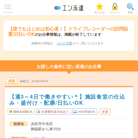
メニュー
気になる!
ログイン
検索
【誰でもはじめは初心者！】ドライブレコーダーの訪問設
置/日払いOK
のお仕事情報は、掲載が終了しています
掲載時の情報は、
ページ下部
からご覧いただけます。
お探しの条件に近い派遣のお仕事
未読
掲載日
2026/08/05
【週3～4日で働きやすい＊】施設食堂の仕込
み・盛付け・配膳/日払いOK
職種未経験OK
交通費別途支給あり
WEB登録OK
派遣
浜松市中央区
勤務地
舞阪駅から車10分