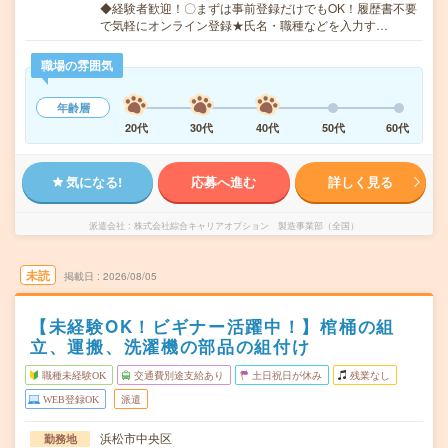
◆経験者歓迎！〇まずは事前登録だけでもOK！履歴書不要
で気軽にオンライン登録★氏名・職種などを入力す…
職場の雰囲気
年齢層
20代
30代
40代
50代
60代
気になる!
応募へ進む
詳しく見る
派遣会社
株式会社綜合キャリアオプション 製造事業部（全国）
未読
掲載日
2026/08/05
【未経験OK！ビギナー活躍中！】棺桶の組
立、運搬、洗濯機の部品の組付け
職種未経験OK
交通費別途支給あり
土日祝日が休み
残業なし
WEB登録OK
派遣
浜松市中央区
勤務地