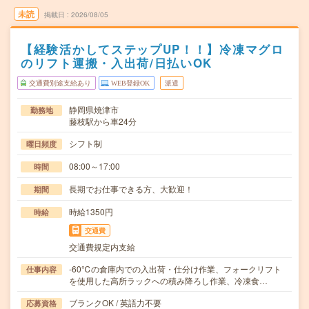
未読
掲載日
2026/08/05
【経験活かしてステップUP！！】冷凍マグロ
のリフト運搬・入出荷/日払いOK
交通費別途支給あり
WEB登録OK
派遣
静岡県焼津市
勤務地
藤枝駅から車24分
シフト制
曜日頻度
08:00～17:00
時間
長期でお仕事できる方、大歓迎！
期間
時給1350円
時給
交通費
交通費規定内支給
-60℃の倉庫内での入出荷・仕分け作業、フォークリフト
仕事内容
を使用した高所ラックへの積み降ろし作業、冷凍食…
ブランクOK / 英語力不要
応募資格