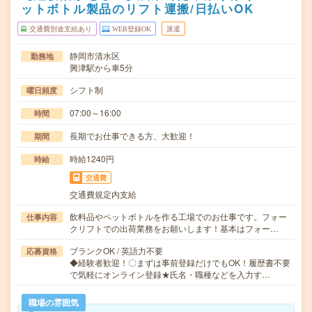
ットボトル製品のリフト運搬/日払いOK
交通費別途支給あり
WEB登録OK
派遣
静岡市清水区
勤務地
興津駅から車5分
シフト制
曜日頻度
07:00～16:00
時間
長期でお仕事できる方、大歓迎！
期間
時給1240円
時給
交通費
交通費規定内支給
飲料品やペットボトルを作る工場でのお仕事です。フォー
仕事内容
クリフトでの出荷業務をお願いします！基本はフォー…
ブランクOK / 英語力不要
応募資格
◆経験者歓迎！〇まずは事前登録だけでもOK！履歴書不要
で気軽にオンライン登録★氏名・職種などを入力す…
職場の雰囲気