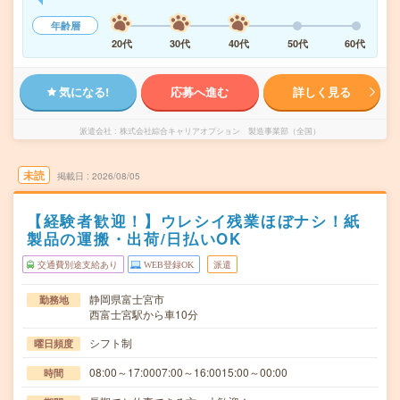
年齢層
20代
30代
40代
50代
60代
気になる!
応募へ進む
詳しく見る
派遣会社
株式会社綜合キャリアオプション 製造事業部（全国）
未読
掲載日
2026/08/05
【経験者歓迎！】ウレシイ残業ほぼナシ！紙
製品の運搬・出荷/日払いOK
交通費別途支給あり
WEB登録OK
派遣
静岡県富士宮市
勤務地
西富士宮駅から車10分
シフト制
曜日頻度
08:00～17:0007:00～16:0015:00～00:00
時間