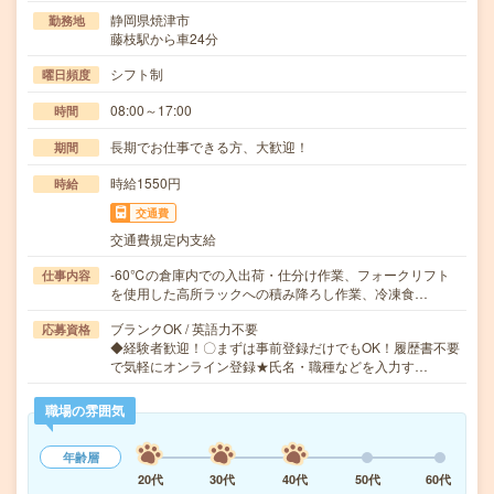
静岡県焼津市
勤務地
藤枝駅から車24分
シフト制
曜日頻度
08:00～17:00
時間
長期でお仕事できる方、大歓迎！
期間
時給1550円
時給
交通費
交通費規定内支給
-60℃の倉庫内での入出荷・仕分け作業、フォークリフト
仕事内容
を使用した高所ラックへの積み降ろし作業、冷凍食…
ブランクOK / 英語力不要
応募資格
◆経験者歓迎！〇まずは事前登録だけでもOK！履歴書不要
で気軽にオンライン登録★氏名・職種などを入力す…
職場の雰囲気
年齢層
20代
30代
40代
50代
60代