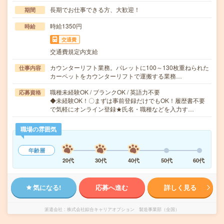
長期でお仕事できる方、大歓迎！
期間
時給1350円
時給
交通費
交通費規定内支給
カウンターリフト業務。パレットに100～130枚重ねられた
仕事内容
カーペットをカウンターリフトで運搬する業務…
職種未経験OK / ブランクOK / 英語力不要
応募資格
◆未経験OK！〇まずは事前登録だけでもOK！履歴書不要
で気軽にオンライン登録★氏名・職種などを入力す…
職場の雰囲気
年齢層
20代
30代
40代
50代
60代
気になる!
応募へ進む
詳しく見る
派遣会社
株式会社綜合キャリアオプション 製造事業部（全国）