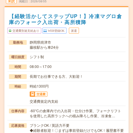
未読
掲載日
2026/08/05
【経験活かしてステップUP！】冷凍マグロ倉
庫のフォーク入出荷・高所積降
交通費別途支給あり
WEB登録OK
派遣
静岡県焼津市
勤務地
藤枝駅から車24分
シフト制
曜日頻度
08:00～17:00
時間
長期でお仕事できる方、大歓迎！
期間
時給1300円
時給
交通費
交通費規定内支給
-60℃の倉庫内での入出荷・仕分け作業、フォークリフト
仕事内容
を使用した高所ラックへの積み降ろし作業、冷凍食…
ブランクOK / 英語力不要
応募資格
◆経験者歓迎！〇まずは事前登録だけでもOK！履歴書不要