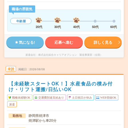
職場の雰囲気
年齢層
20代
30代
40代
50代
60代
気になる!
応募へ進む
詳しく見る
派遣会社
株式会社綜合キャリアオプション 製造事業部（全国）
未読
掲載日
2026/08/08
【未経験スタートOK！】水産食品の積み付
け・リフト運搬/日払いOK
職種未経験OK
交通費別途支給あり
土日祝日が休み
WEB登録OK
派遣
静岡県焼津市
勤務地
焼津駅から車20分