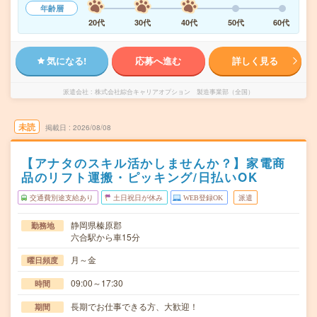
年齢層
20代
30代
40代
50代
60代
気になる!
応募へ進む
詳しく見る
派遣会社
株式会社綜合キャリアオプション 製造事業部（全国）
未読
掲載日
2026/08/08
【アナタのスキル活かしませんか？】家電商
品のリフト運搬・ピッキング/日払いOK
交通費別途支給あり
土日祝日が休み
WEB登録OK
派遣
静岡県榛原郡
勤務地
六合駅から車15分
月～金
曜日頻度
09:00～17:30
時間
長期でお仕事できる方、大歓迎！
期間