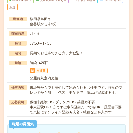
職種未経験OK
交通費別途支給あり
土日祝日が休み
WEB登録OK
派遣
静岡県島田市
勤務地
金谷駅から車9分
月～金
曜日頻度
07:50～17:00
時間
長期でお仕事できる方、大歓迎！
期間
時給1420円
時給
交通費
交通費規定内支給
未経験からでも安心して始められるお仕事です。茶葉のブ
仕事内容
レンドから加工、包装、出荷まで、製品が完成するま…
職種未経験OK / ブランクOK / 英語力不要
応募資格
◆未経験OK！〇まずは事前登録だけでもOK！履歴書不要
で気軽にオンライン登録★氏名・職種などを入力す…
職場の雰囲気