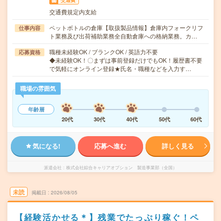
交通費
交通費規定内支給
ペットボトルの倉庫【取扱製品情報】倉庫内フォークリフ
仕事内容
ト業務及び出荷補助業務全自動倉庫への格納業務。カ…
職種未経験OK / ブランクOK / 英語力不要
応募資格
◆未経験OK！〇まずは事前登録だけでもOK！履歴書不要
で気軽にオンライン登録★氏名・職種などを入力す…
職場の雰囲気
年齢層
20代
30代
40代
50代
60代
気になる!
応募へ進む
詳しく見る
派遣会社
株式会社綜合キャリアオプション 製造事業部（全国）
未読
掲載日
2026/08/05
【経験活かせる＊】残業でたっぷり稼ぐ！ペ