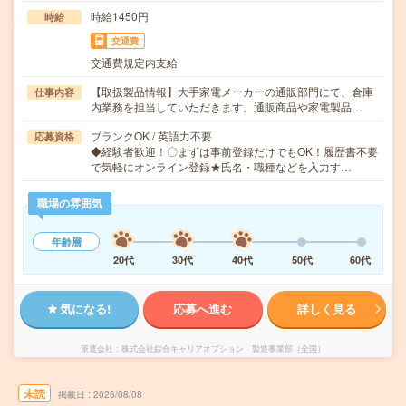
時給1450円
時給
交通費
交通費規定内支給
【取扱製品情報】大手家電メーカーの通販部門にて、倉庫
仕事内容
内業務を担当していただきます。通販商品や家電製品…
ブランクOK / 英語力不要
応募資格
◆経験者歓迎！〇まずは事前登録だけでもOK！履歴書不要
で気軽にオンライン登録★氏名・職種などを入力す…
職場の雰囲気
年齢層
20代
30代
40代
50代
60代
気になる!
応募へ進む
詳しく見る
派遣会社
株式会社綜合キャリアオプション 製造事業部（全国）
未読
掲載日
2026/08/08