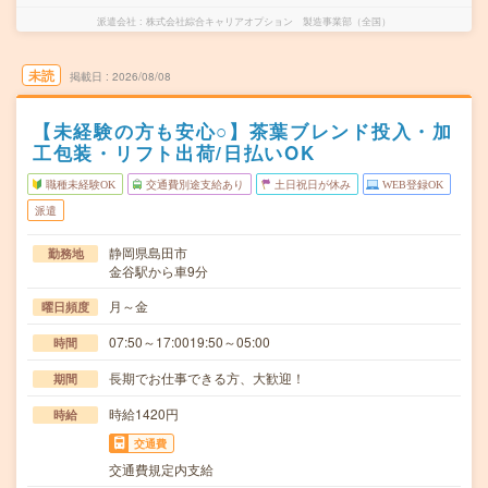
派遣会社
株式会社綜合キャリアオプション 製造事業部（全国）
未読
掲載日
2026/08/08
【未経験の方も安心○】茶葉ブレンド投入・加
工包装・リフト出荷/日払いOK
職種未経験OK
交通費別途支給あり
土日祝日が休み
WEB登録OK
派遣
静岡県島田市
勤務地
金谷駅から車9分
月～金
曜日頻度
07:50～17:0019:50～05:00
時間
長期でお仕事できる方、大歓迎！
期間
時給1420円
時給
交通費
交通費規定内支給