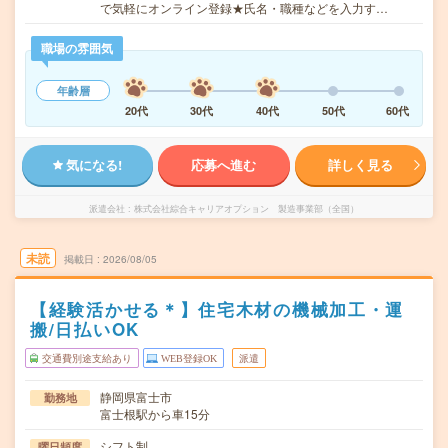
で気軽にオンライン登録★氏名・職種などを入力す…
職場の雰囲気
年齢層
20代
30代
40代
50代
60代
気になる!
応募へ進む
詳しく見る
派遣会社
株式会社綜合キャリアオプション 製造事業部（全国）
未読
掲載日
2026/08/05
【経験活かせる＊】住宅木材の機械加工・運
搬/日払いOK
交通費別途支給あり
WEB登録OK
派遣
静岡県富士市
勤務地
富士根駅から車15分
シフト制
曜日頻度