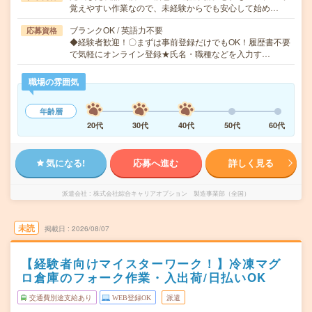
覚えやすい作業なので、未経験からでも安心して始め…
ブランクOK / 英語力不要
応募資格
◆経験者歓迎！〇まずは事前登録だけでもOK！履歴書不要
で気軽にオンライン登録★氏名・職種などを入力す…
職場の雰囲気
年齢層
20代
30代
40代
50代
60代
気になる!
応募へ進む
詳しく見る
派遣会社
株式会社綜合キャリアオプション 製造事業部（全国）
未読
掲載日
2026/08/07
【経験者向けマイスターワーク！】冷凍マグ
ロ倉庫のフォーク作業・入出荷/日払いOK
交通費別途支給あり
WEB登録OK
派遣