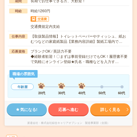
長期でお仕事できる方、大歓迎！
期間
時給1260円
時給
交通費
交通費規定内支給
【取扱製品情報】トイレットペーパーやティッシュ、紙お
仕事内容
むつなどの家庭紙製品【業務内容詳細】製紙工場内で…
ブランクOK / 英語力不要
応募資格
◆経験者歓迎！〇まずは事前登録だけでもOK！履歴書不要
で気軽にオンライン登録★氏名・職種などを入力す…
職場の雰囲気
年齢層
20代
30代
40代
50代
60代
気になる!
応募へ進む
詳しく見る
派遣会社
株式会社綜合キャリアオプション 製造事業部（全国）