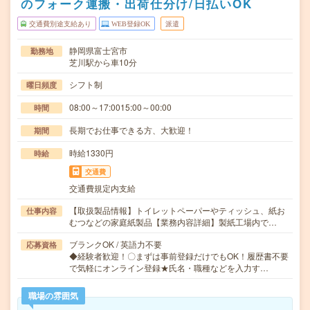
のフォーク運搬・出荷仕分け/日払いOK
交通費別途支給あり
WEB登録OK
派遣
静岡県富士宮市
勤務地
芝川駅から車10分
シフト制
曜日頻度
08:00～17:0015:00～00:00
時間
長期でお仕事できる方、大歓迎！
期間
時給1330円
時給
交通費
交通費規定内支給
【取扱製品情報】トイレットペーパーやティッシュ、紙お
仕事内容
むつなどの家庭紙製品【業務内容詳細】製紙工場内で…
ブランクOK / 英語力不要
応募資格
◆経験者歓迎！〇まずは事前登録だけでもOK！履歴書不要
で気軽にオンライン登録★氏名・職種などを入力す…
職場の雰囲気