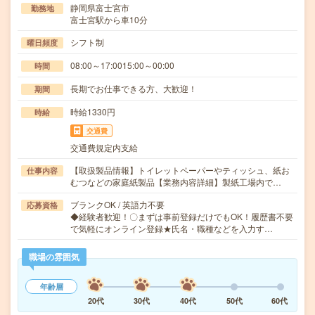
静岡県富士宮市
勤務地
富士宮駅から車10分
シフト制
曜日頻度
08:00～17:0015:00～00:00
時間
長期でお仕事できる方、大歓迎！
期間
時給1330円
時給
交通費
交通費規定内支給
【取扱製品情報】トイレットペーパーやティッシュ、紙お
仕事内容
むつなどの家庭紙製品【業務内容詳細】製紙工場内で…
ブランクOK / 英語力不要
応募資格
◆経験者歓迎！〇まずは事前登録だけでもOK！履歴書不要
で気軽にオンライン登録★氏名・職種などを入力す…
職場の雰囲気
年齢層
20代
30代
40代
50代
60代