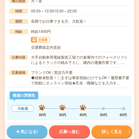
月～金
曜日頻度
05:00～13:3013:30～22:00
時間
長期でお仕事できる方、大歓迎！
期間
時給1400円
時給
交通費
交通費規定内支給
大手自動車用電線製造工場での倉庫内でのフォークリフト
仕事内容
によるトラックの積み下ろし、構内の運搬作業です。…
ブランクOK / 英語力不要
応募資格
◆経験者歓迎！〇まずは事前登録だけでもOK！履歴書不要
で気軽にオンライン登録★氏名・職種などを入力す…
職場の雰囲気
年齢層
20代
30代
40代
50代
60代
気になる!
応募へ進む
詳しく見る