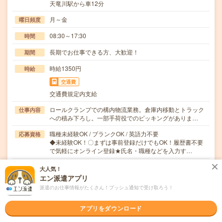
天竜川駅から車12分
月～金
曜日頻度
08:30～17:30
時間
長期でお仕事できる方、大歓迎！
期間
時給1350円
時給
交通費
交通費規定内支給
ロールクランプでの構内物流業務。倉庫内移動とトラック
仕事内容
への積み下ろし。一部手荷役でのピッキングがありま…
職種未経験OK / ブランクOK / 英語力不要
応募資格
◆未経験OK！〇まずは事前登録だけでもOK！履歴書不要
で気軽にオンライン登録★氏名・職種などを入力す…
大人気！
職場の雰囲気
エン派遣アプリ
派遣のお仕事情報がたくさん！プッシュ通知で受け取ろう！
年齢層
20代
30代
40代
50代
60代
アプリをダウンロード