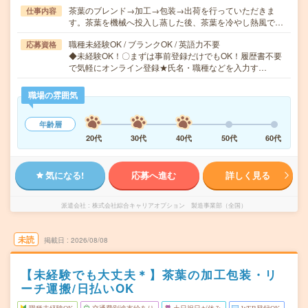
茶葉のブレンド→加工→包装→出荷を行っていただきま
仕事内容
す。茶葉を機械へ投入し蒸した後、茶葉を冷やし熱風で…
職種未経験OK / ブランクOK / 英語力不要
応募資格
◆未経験OK！〇まずは事前登録だけでもOK！履歴書不要
で気軽にオンライン登録★氏名・職種などを入力す…
職場の雰囲気
年齢層
20代
30代
40代
50代
60代
気になる!
応募へ進む
詳しく見る
派遣会社
株式会社綜合キャリアオプション 製造事業部（全国）
未読
掲載日
2026/08/08
【未経験でも大丈夫＊】茶葉の加工包装・リ
ーチ運搬/日払いOK