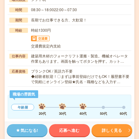
08:30～18:0022:00～07:30
時間
長期でお仕事できる方、大歓迎！
期間
時給1330円
時給
交通費
交通費規定内支給
建築用木材のフォークリフト運搬・製造。機械オペレータ
仕事内容
作業もあります。画面を触ってボタンを押す。カット…
ブランクOK / 英語力不要
応募資格
◆経験者歓迎！〇まずは事前登録だけでもOK！履歴書不要
で気軽にオンライン登録★氏名・職種などを入力す…
職場の雰囲気
年齢層
20代
30代
40代
50代
60代
気になる!
応募へ進む
詳しく見る