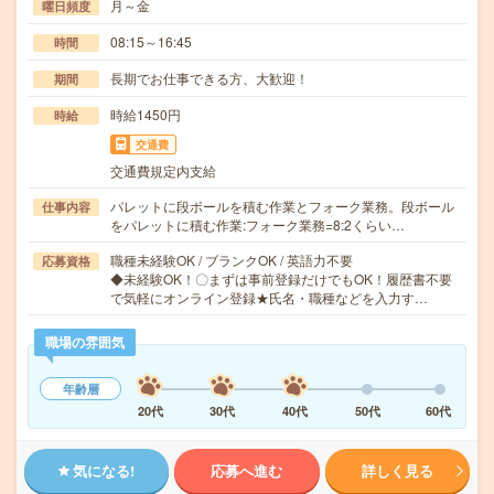
月～金
曜日頻度
08:15～16:45
時間
長期でお仕事できる方、大歓迎！
期間
時給1450円
時給
交通費
交通費規定内支給
パレットに段ボールを積む作業とフォーク業務。段ボール
仕事内容
をパレットに積む作業:フォーク業務=8:2くらい…
職種未経験OK / ブランクOK / 英語力不要
応募資格
◆未経験OK！〇まずは事前登録だけでもOK！履歴書不要
で気軽にオンライン登録★氏名・職種などを入力す…
職場の雰囲気
年齢層
20代
30代
40代
50代
60代
気になる!
応募へ進む
詳しく見る