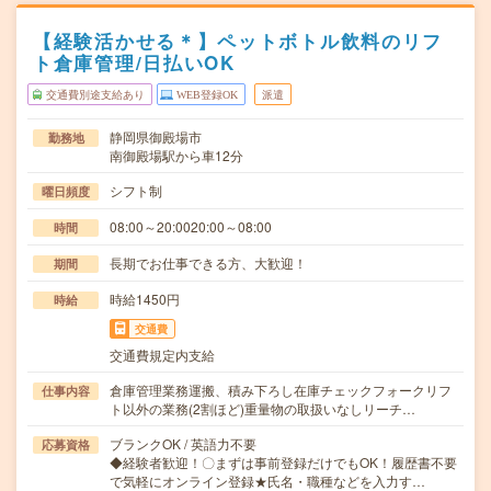
【経験活かせる＊】ペットボトル飲料のリフ
ト倉庫管理/日払いOK
交通費別途支給あり
WEB登録OK
派遣
静岡県御殿場市
勤務地
南御殿場駅から車12分
シフト制
曜日頻度
08:00～20:0020:00～08:00
時間
長期でお仕事できる方、大歓迎！
期間
時給1450円
時給
交通費
交通費規定内支給
倉庫管理業務運搬、積み下ろし在庫チェックフォークリフ
仕事内容
ト以外の業務(2割ほど)重量物の取扱いなしリーチ…
ブランクOK / 英語力不要
応募資格
◆経験者歓迎！〇まずは事前登録だけでもOK！履歴書不要
で気軽にオンライン登録★氏名・職種などを入力す…