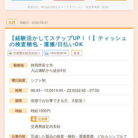
派遣会社
株式会社綜合キャリアオプション 製造事業部（全国）
未読
掲載日
2026/08/07
【経験活かしてステップUP！！】ティッシュ
の検査梱包・運搬/日払いOK
交通費別途支給あり
WEB登録OK
派遣
静岡県富士市
勤務地
入山瀬駅から徒歩5分
シフト制
曜日頻度
06:45～15:0014:45～23:0022:45～07:00
時間
長期でお仕事できる方、大歓迎！
期間
時給1500円
時給
交通費
交通費規定内支給
完成した製品の検査・梱包・運搬業務。どれもシンプルで
仕事内容