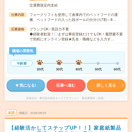
交通費規定内支給
フォークリフトを使用して倉庫内でのペットフードの運
仕事内容
搬、ペットフードの入った段ボールの仕分け(7割～8…
ブランクOK / 英語力不要
応募資格
◆経験者歓迎！〇まずは事前登録だけでもOK！履歴書不要
で気軽にオンライン登録★氏名・職種などを入力す…
職場の雰囲気
年齢層
20代
30代
40代
50代
60代
気になる!
応募へ進む
詳しく見る
派遣会社
株式会社綜合キャリアオプション 製造事業部（全国）
未読
掲載日
2026/08/05
【経験活かしてステップUP！！】家庭紙製品