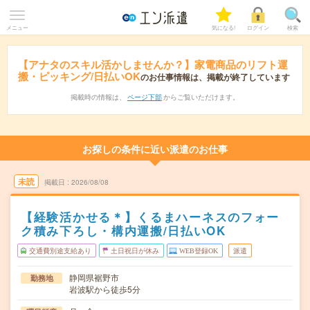
メニュー
気になる!
ログイン
検索
【アナタのスキル活かしませんか？】家電商品のリフト運
搬・ピッキング/日払いOK
のお仕事情報は、掲載が終了しています
掲載時の情報は、
ページ下部
からご覧いただけます。
お探しの条件に近い派遣のお仕事
未読
掲載日
2026/08/08
【経験活かせる＊】くるまハーネスのフォー
ク積み下ろし・構内運搬/日払いOK
交通費別途支給あり
土日祝日が休み
WEB登録OK
派遣
静岡県裾野市
勤務地
岩波駅から徒歩5分