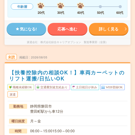
年齢層
20代
30代
40代
50代
60代
気になる!
応募へ進む
詳しく見る
派遣会社
株式会社綜合キャリアオプション 製造事業部（全国）
未読
掲載日
2026/08/05
【扶養控除内の相談OK！】車両カーペットの
リフト運搬/日払いOK
職種未経験OK
交通費別途支給あり
土日祝日が休み
WEB登録OK
派遣
静岡県磐田市
勤務地
豊田町駅から車12分
月～金
曜日頻度
06:00～15:0015:00～00:00
時間