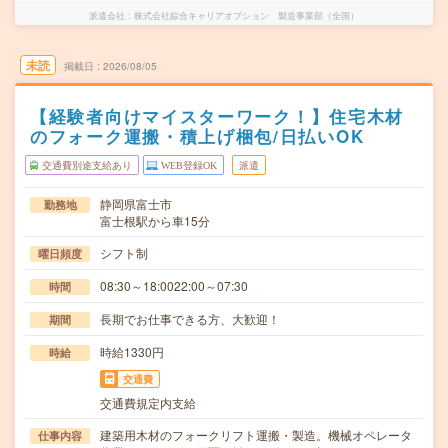
派遣会社
株式会社綜合キャリアオプション 製造事業部（全国）
未読
掲載日
2026/08/05
【経験者向けマイスターワーク！】住宅木材
のフォーク運搬・積上げ梱包/日払いOK
交通費別途支給あり
WEB登録OK
派遣
静岡県富士市
勤務地
富士根駅から車15分
シフト制
曜日頻度
08:30～18:0022:00～07:30
時間
長期でお仕事できる方、大歓迎！
期間
時給1330円
時給
交通費
交通費規定内支給
建築用木材のフォークリフト運搬・製造。機械オペレータ
仕事内容