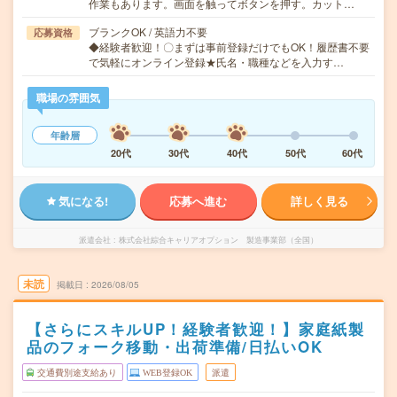
作業もあります。画面を触ってボタンを押す。カット…
ブランクOK / 英語力不要
応募資格
◆経験者歓迎！〇まずは事前登録だけでもOK！履歴書不要
で気軽にオンライン登録★氏名・職種などを入力す…
職場の雰囲気
年齢層
20代
30代
40代
50代
60代
気になる!
応募へ進む
詳しく見る
派遣会社
株式会社綜合キャリアオプション 製造事業部（全国）
未読
掲載日
2026/08/05
【さらにスキルUP！経験者歓迎！】家庭紙製
品のフォーク移動・出荷準備/日払いOK
交通費別途支給あり
WEB登録OK
派遣