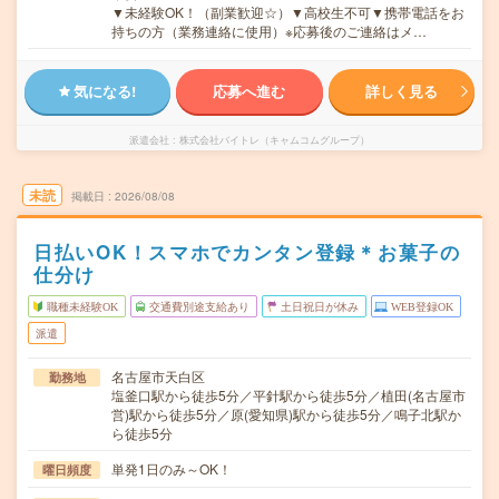
▼未経験OK！（副業歓迎☆）▼高校生不可▼携帯電話をお
持ちの方（業務連絡に使用）※応募後のご連絡はメ…
気になる!
応募へ進む
詳しく見る
派遣会社
株式会社バイトレ（キャムコムグループ）
未読
掲載日
2026/08/08
日払いOK！スマホでカンタン登録＊お菓子の
仕分け
職種未経験OK
交通費別途支給あり
土日祝日が休み
WEB登録OK
派遣
名古屋市天白区
勤務地
塩釜口駅から徒歩5分／平針駅から徒歩5分／植田(名古屋市
営)駅から徒歩5分／原(愛知県)駅から徒歩5分／鳴子北駅か
ら徒歩5分
単発1日のみ～OK！
曜日頻度