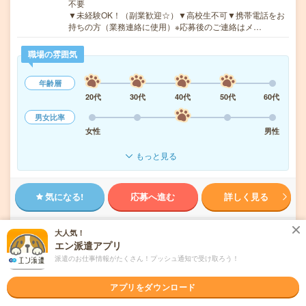
不要
▼未経験OK！（副業歓迎☆）▼高校生不可▼携帯電話をお
持ちの方（業務連絡に使用）※応募後のご連絡はメ…
職場の雰囲気
年齢層
20代
30代
40代
50代
60代
男女比率
女性
男性
もっと見る
気になる!
応募へ進む
詳しく見る
派遣会社
株式会社バイトレ（キャムコムグループ）
大人気！
エン派遣アプリ
派遣のお仕事情報がたくさん！プッシュ通知で受け取ろう！
未読
掲載日
2026/08/08
アプリをダウンロード
＼来社不要／単発1日OK＊文房具の仕分け