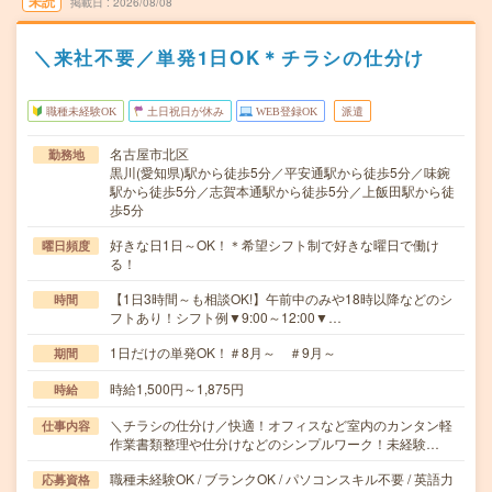
未読
掲載日
2026/08/08
＼来社不要／単発1日OK＊チラシの仕分け
職種未経験OK
土日祝日が休み
WEB登録OK
派遣
名古屋市北区
勤務地
黒川(愛知県)駅から徒歩5分／平安通駅から徒歩5分／味鋺
駅から徒歩5分／志賀本通駅から徒歩5分／上飯田駅から徒
歩5分
好きな日1日～OK！＊希望シフト制で好きな曜日で働け
曜日頻度
る！
【1日3時間～も相談OK!】午前中のみや18時以降などのシ
時間
フトあり！シフト例▼9:00～12:00▼…
1日だけの単発OK！＃8月～ ＃9月～
期間
時給1,500円～1,875円
時給
＼チラシの仕分け／快適！オフィスなど室内のカンタン軽
仕事内容
作業書類整理や仕分けなどのシンプルワーク！未経験…
職種未経験OK / ブランクOK / パソコンスキル不要 / 英語力
応募資格