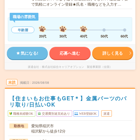
で気軽にオンライン登録★氏名・職種などを入力す…
職場の雰囲気
年齢層
20代
30代
40代
50代
60代
気になる!
応募へ進む
詳しく見る
派遣会社
株式会社綜合キャリアオプション 製造事業部（全国）
未読
掲載日
2026/08/08
【住まいもお仕事もGET＊】金属パーツのバ
リ取り/日払いOK
職種未経験OK
交通費別途支給あり
WEB登録OK
派遣
愛知県稲沢市
勤務地
稲沢駅から徒歩12分