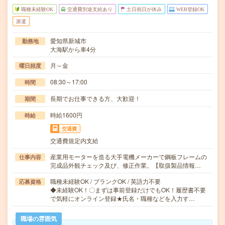
職種未経験OK
交通費別途支給あり
土日祝日が休み
WEB登録OK
派遣
愛知県新城市
勤務地
大海駅から車4分
月～金
曜日頻度
08:30～17:00
時間
長期でお仕事できる方、大歓迎！
期間
時給1600円
時給
交通費
交通費規定内支給
産業用モーターを造る大手電機メーカーで鋼板フレームの
仕事内容
完成品外観チェック及び、修正作業。【取扱製品情報…
職種未経験OK / ブランクOK / 英語力不要
応募資格
◆未経験OK！〇まずは事前登録だけでもOK！履歴書不要
で気軽にオンライン登録★氏名・職種などを入力す…
職場の雰囲気