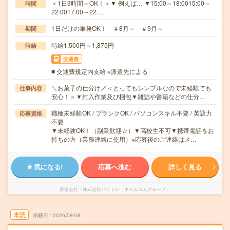
＜1日3時間～OK！＞▼ 例えば… ▼15:00～18:0015:00～
時間
22:0017:00～22:…
1日だけの単発OK！ ＃8月～ ＃9月～
期間
時給1,500円～1,875円
時給
交通費
■ 交通費規定内支給 ※派遣先による
＼お菓子の仕分け／＜とってもシンプルなので未経験でも
仕事内容
安心！＞▼封入作業及び梱包▼雑誌や書籍などの仕分…
職種未経験OK / ブランクOK / パソコンスキル不要 / 英語力
応募資格
不要
▼未経験OK！（副業歓迎☆）▼高校生不可▼携帯電話をお
持ちの方（業務連絡に使用）※応募後のご連絡はメ…
気になる!
応募へ進む
詳しく見る
派遣会社
株式会社バイトレ（キャムコムグループ）
未読
掲載日
2026/08/08