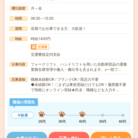
月～金
曜日頻度
06:30～15:30
時間
長期でお仕事できる方、大歓迎！
期間
時給1400円
時給
交通費
交通費規定内支給
フォークリフト、ハンドリフトを用いた自動車部品の運搬
仕事内容
業務在庫管理や搬入・搬出等も含まれます。※一部フ…
職種未経験OK / ブランクOK / 英語力不要
応募資格
◆未経験OK！〇まずは事前登録だけでもOK！履歴書不要
で気軽にオンライン登録★氏名・職種などを入力す…
職場の雰囲気
年齢層
20代
30代
40代
50代
60代
気になる!
応募へ進む
詳しく見る