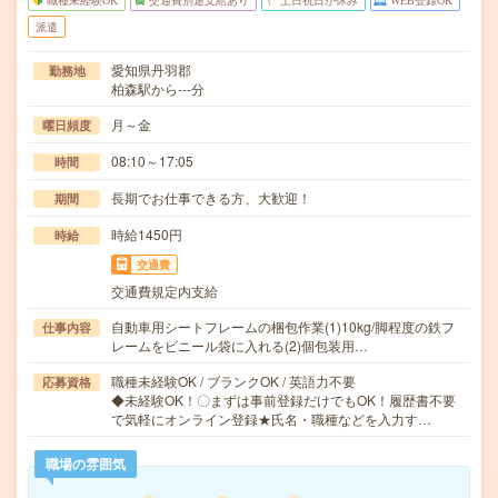
職種未経験OK
交通費別途支給あり
土日祝日が休み
WEB登録OK
派遣
愛知県丹羽郡
勤務地
柏森駅から---分
月～金
曜日頻度
08:10～17:05
時間
長期でお仕事できる方、大歓迎！
期間
時給1450円
時給
交通費
交通費規定内支給
自動車用シートフレームの梱包作業(1)10kg/脚程度の鉄フ
仕事内容
レームをビニール袋に入れる(2)個包装用…
職種未経験OK / ブランクOK / 英語力不要
応募資格
◆未経験OK！〇まずは事前登録だけでもOK！履歴書不要
で気軽にオンライン登録★氏名・職種などを入力す…
職場の雰囲気