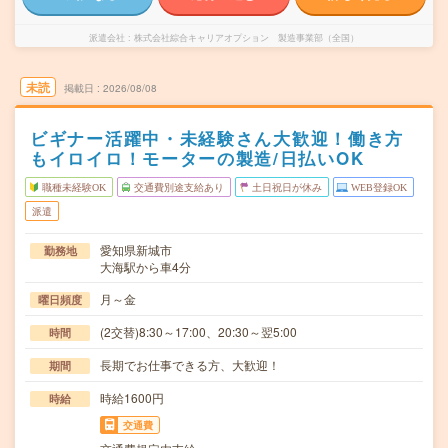
派遣会社
株式会社綜合キャリアオプション 製造事業部（全国）
未読
掲載日
2026/08/08
ビギナー活躍中・未経験さん大歓迎！働き方
もイロイロ！モーターの製造/日払いOK
職種未経験OK
交通費別途支給あり
土日祝日が休み
WEB登録OK
派遣
愛知県新城市
勤務地
大海駅から車4分
月～金
曜日頻度
(2交替)8:30～17:00、20:30～翌5:00
時間
長期でお仕事できる方、大歓迎！
期間
時給1600円
時給
交通費