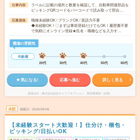
ラベルに記載の場所と数量を確認して、自動車関連部品を
仕事内容
ピッキングQRコードをバーコードで読み取って照合…
職種未経験OK / ブランクOK / 英語力不要
応募資格
◆未経験OK！〇まずは事前登録だけでもOK！履歴書不要
で気軽にオンライン登録★氏名・職種などを入力す…
職場の雰囲気
年齢層
20代
30代
40代
50代
60代
気になる!
応募へ進む
詳しく見る
派遣会社
株式会社綜合キャリアオプション 製造事業部（全国）
未読
掲載日
2026/08/08
【未経験スタート大歓迎！】仕分け・梱包・
ピッキング/日払いOK