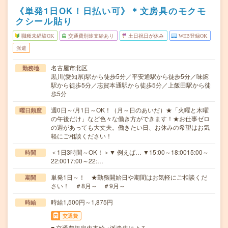
《単発1日OK！日払い可》＊文房具のモクモ
クシール貼り
職種未経験OK
交通費別途支給あり
土日祝日が休み
WEB登録OK
派遣
名古屋市北区
勤務地
黒川(愛知県)駅から徒歩5分／平安通駅から徒歩5分／味鋺
駅から徒歩5分／志賀本通駅から徒歩5分／上飯田駅から徒
歩5分
週0日～/月1日～OK！（月～日のあいだ）★「火曜と木曜
曜日頻度
の午後だけ」など色々な働き方ができます！★お仕事ゼロ
の週があっても大丈夫。働きたい日、お休みの希望はお気
軽にご相談ください！
＜1日3時間～OK！＞▼ 例えば… ▼15:00～18:0015:00～
時間
22:0017:00～22:…
単発1日～！ ★勤務開始日や期間はお気軽にご相談くだ
期間
さい！ ＃8月～ ＃9月～
時給1,500円～1,875円
時給
交通費
■ 交通費規定内支給 ※派遣先による