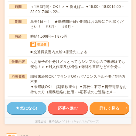
＜1日3時間～OK！＞▼ 例えば… ▼15:00～18:0015:00～
時間
22:0017:00～22:…
単発1日～！ ★勤務開始日や期間はお気軽にご相談くだ
期間
さい！ ＃8月～ ＃9月～
時給1,500円～1,875円
時給
交通費
■ 交通費規定内支給 ※派遣先による
＼お菓子の仕分け／＜とってもシンプルなので未経験でも
仕事内容
安心！＞▼封入作業及び梱包▼雑誌や書籍などの仕分…
職種未経験OK / ブランクOK / パソコンスキル不要 / 英語力
応募資格
不要
▼未経験OK！（副業歓迎☆）▼高校生不可▼携帯電話をお
持ちの方（業務連絡に使用）※応募後のご連絡はメ…
気になる!
応募へ進む
詳しく見る
派遣会社
株式会社バイトレ（キャムコムグループ）