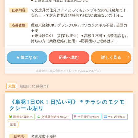
＼文房具の仕分け／＜とってもシンプルなので未経験でも
仕事内容
安心！＞▼封入作業及び梱包▼雑誌や書籍などの仕分…
職種未経験OK / ブランクOK / パソコンスキル不要 / 英語力
応募資格
不要
▼未経験OK！（副業歓迎☆）▼高校生不可▼携帯電話をお
持ちの方（業務連絡に使用）※応募後のご連絡はメ…
気になる!
応募へ進む
詳しく見る
派遣会社
株式会社バイトレ（キャムコムグループ）
未読
掲載日
2026/08/08
《単発1日OK！日払い可》＊チラシのモクモ
クシール貼り
職種未経験OK
交通費別途支給あり
土日祝日が休み
WEB登録OK
派遣
名古屋市千種区
勤務地