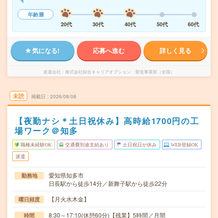
年齢層
20代
30代
40代
50代
60代
気になる!
応募へ進む
詳しく見る
派遣会社
株式会社綜合キャリアオプション 製造事業部（全国）
未読
掲載日
2026/08/08
【夜勤ナシ＊土日祝休み】高時給1700円の工
場ワーク＠知多
職種未経験OK
交通費別途支給あり
土日祝日が休み
WEB登録OK
派遣
愛知県知多市
勤務地
日長駅から徒歩14分／新舞子駅から徒歩22分
【月火水木金】
曜日頻度
8:30～17:10(休憩60分)【残業】5時間／月間
時間