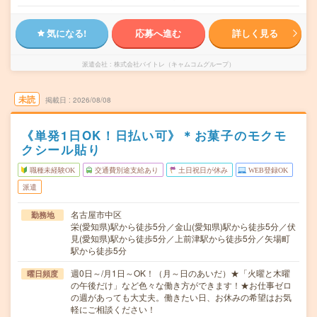
気になる!
応募へ進む
詳しく見る
派遣会社
株式会社バイトレ（キャムコムグループ）
未読
掲載日
2026/08/08
《単発1日OK！日払い可》＊お菓子のモクモ
クシール貼り
職種未経験OK
交通費別途支給あり
土日祝日が休み
WEB登録OK
派遣
名古屋市中区
勤務地
栄(愛知県)駅から徒歩5分／金山(愛知県)駅から徒歩5分／伏
見(愛知県)駅から徒歩5分／上前津駅から徒歩5分／矢場町
駅から徒歩5分
週0日～/月1日～OK！（月～日のあいだ）★「火曜と木曜
曜日頻度
の午後だけ」など色々な働き方ができます！★お仕事ゼロ
の週があっても大丈夫。働きたい日、お休みの希望はお気
軽にご相談ください！