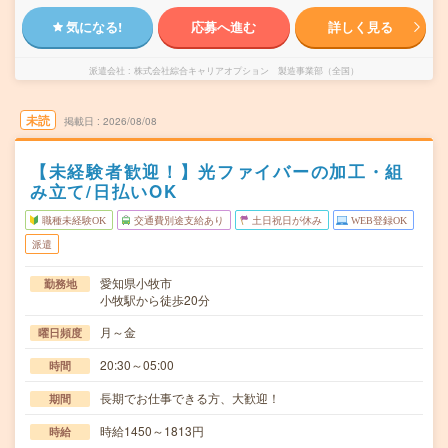
気になる!
応募へ進む
詳しく見る
派遣会社
株式会社綜合キャリアオプション 製造事業部（全国）
未読
掲載日
2026/08/08
【未経験者歓迎！】光ファイバーの加工・組
み立て/日払いOK
職種未経験OK
交通費別途支給あり
土日祝日が休み
WEB登録OK
派遣
愛知県小牧市
勤務地
小牧駅から徒歩20分
月～金
曜日頻度
20:30～05:00
時間
長期でお仕事できる方、大歓迎！
期間
時給1450～1813円
時給