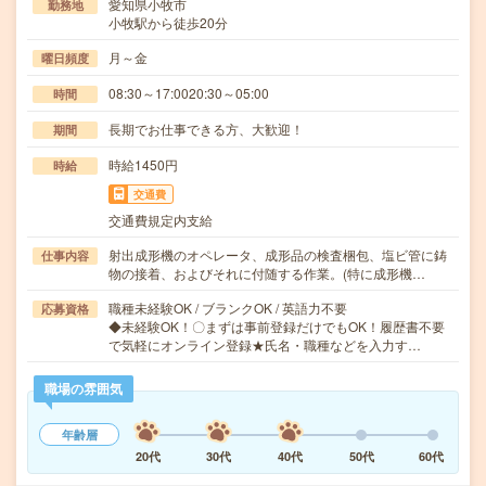
愛知県小牧市
勤務地
小牧駅から徒歩20分
月～金
曜日頻度
08:30～17:0020:30～05:00
時間
長期でお仕事できる方、大歓迎！
期間
時給1450円
時給
交通費
交通費規定内支給
射出成形機のオペレータ、成形品の検査梱包、塩ビ管に鋳
仕事内容
物の接着、およびそれに付随する作業。(特に成形機…
職種未経験OK / ブランクOK / 英語力不要
応募資格
◆未経験OK！〇まずは事前登録だけでもOK！履歴書不要
で気軽にオンライン登録★氏名・職種などを入力す…
職場の雰囲気
年齢層
20代
30代
40代
50代
60代