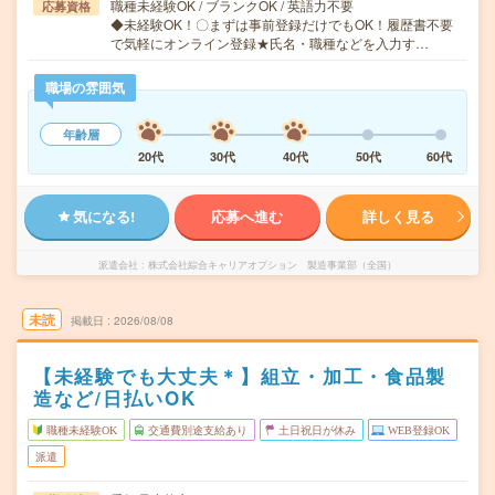
職種未経験OK / ブランクOK / 英語力不要
応募資格
◆未経験OK！〇まずは事前登録だけでもOK！履歴書不要
で気軽にオンライン登録★氏名・職種などを入力す…
職場の雰囲気
年齢層
20代
30代
40代
50代
60代
気になる!
応募へ進む
詳しく見る
派遣会社
株式会社綜合キャリアオプション 製造事業部（全国）
未読
掲載日
2026/08/08
【未経験でも大丈夫＊】組立・加工・食品製
造など/日払いOK
職種未経験OK
交通費別途支給あり
土日祝日が休み
WEB登録OK
派遣