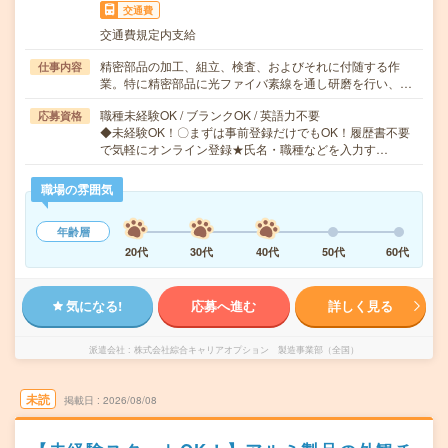
交通費
交通費規定内支給
精密部品の加工、組立、検査、およびそれに付随する作
仕事内容
業。特に精密部品に光ファイバ素線を通し研磨を行い、…
職種未経験OK / ブランクOK / 英語力不要
応募資格
◆未経験OK！〇まずは事前登録だけでもOK！履歴書不要
で気軽にオンライン登録★氏名・職種などを入力す…
職場の雰囲気
年齢層
20代
30代
40代
50代
60代
気になる!
応募へ進む
詳しく見る
派遣会社
株式会社綜合キャリアオプション 製造事業部（全国）
未読
掲載日
2026/08/08