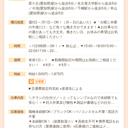
星ケ丘(愛知県)駅から徒歩5分／名古屋大学駅から徒歩5分
／今池(愛知県)駅から徒歩5分／千種駅から徒歩5分／本山
(愛知県)駅から徒歩5分
週0日～/月1日～OK！（月～日のあいだ）★「火曜と木曜
曜日頻度
の午後だけ」など色々な働き方ができます！★お仕事ゼロ
の週があっても大丈夫。働きたい日、お休みの希望はお気
軽にご相談ください！
＜1日3時間～OK！＞▼ 例えば… ▼15:00～18:0015:00～
時間
22:0017:00～22:…
単発1日～！ ★勤務開始日や期間はお気軽にご相談くだ
期間
さい！ ＃8月～ ＃9月～
時給1,500円～1,875円
時給
交通費
■ 交通費規定内支給 ※派遣先による
＼チラシの仕分け／＜とってもシンプルなので未経験でも
仕事内容
安心！＞▼封入作業及び梱包▼雑誌や書籍などの仕分…
職種未経験OK / ブランクOK / パソコンスキル不要 / 英語力
応募資格
不要
▼未経験OK！（副業歓迎☆）▼高校生不可▼携帯電話をお
持ちの方（業務連絡に使用）※応募後のご連絡はメ…