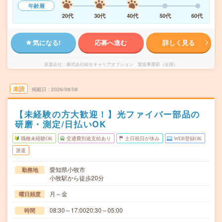
年齢層
20代
30代
40代
50代
60代
気になる!
応募へ進む
詳しく見る
派遣会社
株式会社綜合キャリアオプション 製造事業部（全国）
未読
掲載日
2026/08/08
【未経験の方大歓迎！】光ファイバー部品の
研磨・測定/日払いOK
職種未経験OK
交通費別途支給あり
土日祝日が休み
WEB登録OK
派遣
愛知県小牧市
勤務地
小牧駅から徒歩20分
月～金
曜日頻度
08:30～17:0020:30～05:00
時間