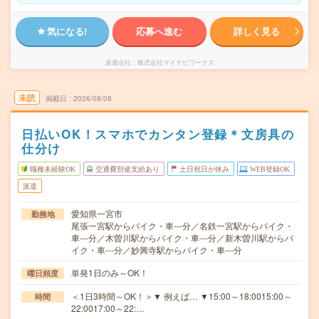
気になる!
応募へ進む
詳しく見る
派遣会社
株式会社マイナビワークス
未読
掲載日
2026/08/08
日払いOK！スマホでカンタン登録＊文房具の
仕分け
職種未経験OK
交通費別途支給あり
土日祝日が休み
WEB登録OK
派遣
愛知県一宮市
勤務地
尾張一宮駅からバイク・車---分／名鉄一宮駅からバイク・
車---分／木曽川駅からバイク・車---分／新木曽川駅からバ
イク・車---分／妙興寺駅からバイク・車---分
単発1日のみ～OK！
曜日頻度
＜1日3時間～OK！＞▼ 例えば… ▼15:00～18:0015:00～
時間
22:0017:00～22:…