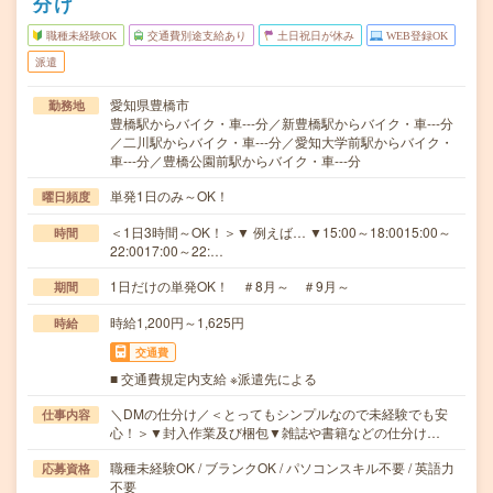
分け
職種未経験OK
交通費別途支給あり
土日祝日が休み
WEB登録OK
派遣
愛知県豊橋市
勤務地
豊橋駅からバイク・車---分／新豊橋駅からバイク・車---分
／二川駅からバイク・車---分／愛知大学前駅からバイク・
車---分／豊橋公園前駅からバイク・車---分
単発1日のみ～OK！
曜日頻度
＜1日3時間～OK！＞▼ 例えば… ▼15:00～18:0015:00～
時間
22:0017:00～22:…
1日だけの単発OK！ ＃8月～ ＃9月～
期間
時給1,200円～1,625円
時給
交通費
■ 交通費規定内支給 ※派遣先による
＼DMの仕分け／＜とってもシンプルなので未経験でも安
仕事内容
心！＞▼封入作業及び梱包▼雑誌や書籍などの仕分け…
職種未経験OK / ブランクOK / パソコンスキル不要 / 英語力
応募資格
不要