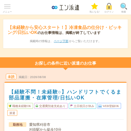
メニュー
気になる!
ログイン
検索
【未経験から安心スタート！】冷凍食品の仕分け・ピッキ
ング/日払いOK
のお仕事情報は、掲載が終了しています
掲載時の情報は、
ページ下部
からご覧いただけます。
お探しの条件に近い派遣のお仕事
未読
掲載日
2026/08/08
【経験不問！未経験○】ハンドリフトでくるま
部品運搬・在庫管理/日払いOK
職種未経験OK
交通費別途支給あり
土日祝日が休み
WEB登録OK
派遣
愛知県刈谷市
勤務地
刈谷駅から徒歩10分