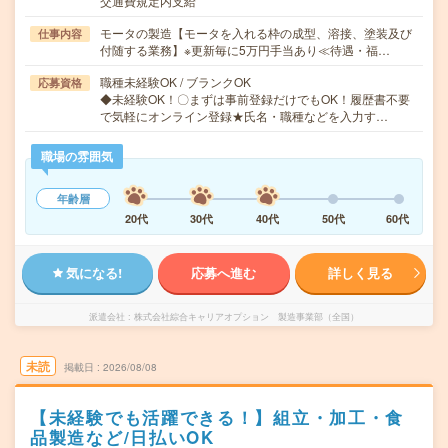
交通費規定内支給
モータの製造【モータを入れる枠の成型、溶接、塗装及び
仕事内容
付随する業務】※更新毎に5万円手当あり≪待遇・福…
職種未経験OK / ブランクOK
応募資格
◆未経験OK！〇まずは事前登録だけでもOK！履歴書不要
で気軽にオンライン登録★氏名・職種などを入力す…
職場の雰囲気
年齢層
20代
30代
40代
50代
60代
気になる!
応募へ進む
詳しく見る
派遣会社
株式会社綜合キャリアオプション 製造事業部（全国）
未読
掲載日
2026/08/08
【未経験でも活躍できる！】組立・加工・食
品製造など/日払いOK