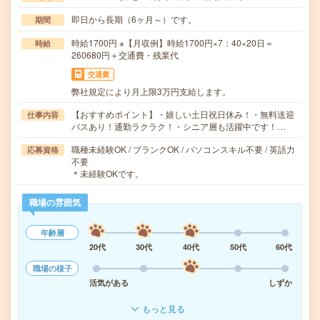
即日から長期（6ヶ月～）です。
期間
時給1700円 ※【月収例】時給1700円×7：40×20日＝
時給
260680円＋交通費・残業代
交通費
弊社規定により月上限3万円支給します。
【おすすめポイント】・嬉しい土日祝日休み！・無料送迎
仕事内容
バスあり！通勤ラクラク！・シニア層も活躍中です！…
職種未経験OK / ブランクOK / パソコンスキル不要 / 英語力
応募資格
不要
＊未経験OKです。
職場の雰囲気
年齢層
20代
30代
40代
50代
60代
職場の様子
活気がある
しずか
もっと見る