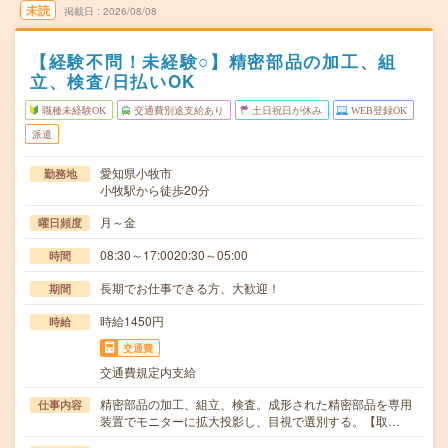
未読
掲載日
2026/08/08
【経験不問！未経験○】精密部品の加工、組
立、検査/日払いOK
職種未経験OK
交通費別途支給あり
土日祝日が休み
WEB登録OK
派遣
愛知県小牧市
勤務地
小牧駅から徒歩20分
月～金
曜日頻度
08:30～17:0020:30～05:00
時間
長期でお仕事できる方、大歓迎！
期間
時給1450円
時給
交通費
交通費規定内支給
精密部品の加工、組立、検査。成形された精密部品を専用
仕事内容
装置でモニターに拡大投影し、目視で選別する。【取…