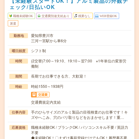
【未経験スタートOK！】アルミ製品の外観チ
ェック/日払いOK
職種未経験OK
交通費別途支給あり
残業なし
WEB登録OK
派遣
愛知県豊川市
勤務地
三河一宮駅から車6分
シフト制
曜日頻度
(2交替)7:00～19:10、19:10～翌7:00 ※1年単位の変形労
時間
働制
長期でお仕事できる方、大歓迎！
期間
時給1550～1938円
時給
交通費
交通費規定内支給
手のひらサイズのアルミ製品の目視検査のお仕事です！キ
仕事内容
ズやへこみ、穴のバリ取りなどをおまかせします！重…
職種未経験OK / ブランクOK / パソコンスキル不要 / 英語力
応募資格
不要
◆未経験OK！〇まずは事前登録だけでもOK！履歴書不要