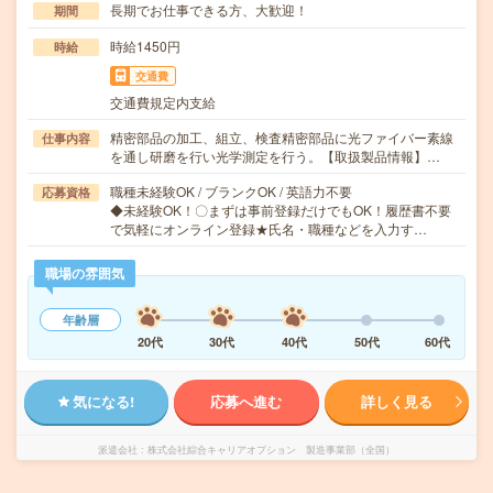
長期でお仕事できる方、大歓迎！
期間
時給1450円
時給
交通費
交通費規定内支給
精密部品の加工、組立、検査精密部品に光ファイバー素線
仕事内容
を通し研磨を行い光学測定を行う。【取扱製品情報】…
職種未経験OK / ブランクOK / 英語力不要
応募資格
◆未経験OK！〇まずは事前登録だけでもOK！履歴書不要
で気軽にオンライン登録★氏名・職種などを入力す…
職場の雰囲気
年齢層
20代
30代
40代
50代
60代
気になる!
応募へ進む
詳しく見る
派遣会社
株式会社綜合キャリアオプション 製造事業部（全国）