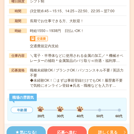
シフト制
曜日頻度
(3交替)6:45～15:15、14:25～22:50、22:35～翌7:00
時間
長期でお仕事できる方、大歓迎！
期間
時給1550～1938円 日払いOK！
時給
交通費
交通費規定内支給
＼電子・半導体などに使用される金属の加工／＊機械オペ
仕事内容
レーターの補助＊金属製品のバリ取り≪待遇・福利厚…
職種未経験OK / ブランクOK / パソコンスキル不要 / 英語力
応募資格
不要
◆未経験OK！〇まずは事前登録だけでもOK！履歴書不要
で気軽にオンライン登録★氏名・職種などを入力す…
職場の雰囲気
年齢層
20代
30代
40代
50代
60代
気になる!
応募へ進む
詳しく見る