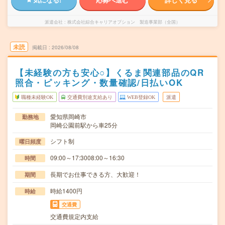
派遣会社
株式会社綜合キャリアオプション 製造事業部（全国）
未読
掲載日
2026/08/08
【未経験の方も安心○】くるま関連部品のQR
照合・ピッキング・数量確認/日払いOK
職種未経験OK
交通費別途支給あり
WEB登録OK
派遣
愛知県岡崎市
勤務地
岡崎公園前駅から車25分
シフト制
曜日頻度
09:00～17:3008:00～16:30
時間
長期でお仕事できる方、大歓迎！
期間
時給1400円
時給
交通費
交通費規定内支給