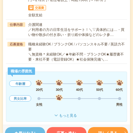
交通費
全額支給
介護関連
仕事内容
／利用者の方の日常生活をサポート！＼▽具体的には…・買
い物や散歩の付き添い・折り紙や体操などのレク参…
職種未経験OK / ブランクOK / パソコンスキル不要 / 英語力不
応募資格
要
＼無資格＊未経験OK／★年齢不問・ブランクOK★履歴書不
要・来社不要（電話登録OK）★社会保険完備＼…
職場の雰囲気
年齢層
20代
30代
40代
50代
60代
男女比率
女性
男性
もっと見る
気になる!
応募へ進む
詳しく見る