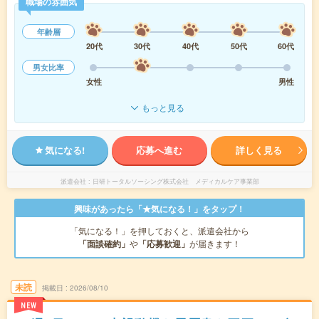
職場の雰囲気
年齢層
20代
30代
40代
50代
60代
男女比率
女性
男性
もっと見る
気になる!
応募へ進む
詳しく見る
派遣会社
日研トータルソーシング株式会社 メディカルケア事業部
興味があったら「★気になる！」をタップ！
「気になる！」を押しておくと、派遣会社から
「面談確約」
や
「応募歓迎」
が届きます！
未読
掲載日
2026/08/10
NEW