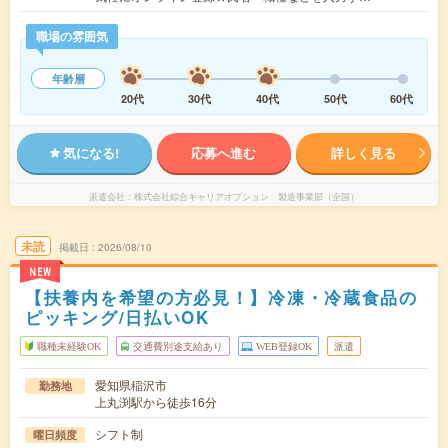
職場の雰囲気
年齢層
20代
30代
40代
50代
60代
気になる!
応募へ進む
詳しく見る
派遣会社
株式会社綜合キャリアオプション 製造事業部（全国）
未読
掲載日
2026/08/10
NEW
【扶養内を希望の方必見！】冷凍・冷蔵食品の
ピッキング/日払いOK
職種未経験OK
交通費別途支給あり
WEB登録OK
派遣
愛知県稲沢市
勤務地
上丸渕駅から徒歩16分
シフト制
曜日頻度