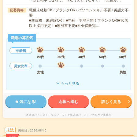
職種未経験OK / ブランクOK / パソコンスキル不要 / 英語力不
応募資格
要
■無資格・未経験OK！■年齢・学歴不問！ブランクOK!■10名
以上採用予定！■履歴書不要■社会保険完…
職場の雰囲気
年齢層
20代
30代
40代
50代
60代
男女比率
女性
男性
もっと見る
気になる!
応募へ進む
詳しく見る
派遣会社
日研トータルソーシング株式会社 メディカルケア事業部
未読
掲載日
2026/08/10