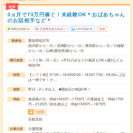
NEW
3ヵ月で73万円稼ぐ！未経験OK＊おばあちゃん
のお話相手など＊
職種未経験OK
交通費別途支給あり
WEB登録OK
派遣
愛知県稲沢市
勤務地
稲沢駅から---分／清洲駅から---分／奥田駅から---分／六輪駅
から---分／山崎(愛知県)駅から---分
シフト制（月～日） ※平日のみなどの相談もOK ※週3なども
曜日頻度
相談OK
【シフト例】07:00～16:0009:00～18:0017:00～09:00※ 上記
時間
は一例です！そ…
即日～2ヶ月以上 ■開始日の相談OK！
期間
無資格の方：時給1400円～1750円 / 介護福祉士：時給1700
時給
円～2125円 / 初任者以上：時給1500円～1875円
交通費
全額支給
介護関連
仕事内容