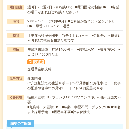
週3日～（週2日～も相談OK） ■曜日固定の相談OK！ ■希望
曜日頻度
の曜日があればご相談ください！
9:00～18:00（休憩60分）■ご希望があれば下記シフトも
時間
OK！早番 7:00～16:00遅番 …
【現在も積極採用中！急募！】2カ月～ ■ご応募から最短2
期間
～3日後の就業も相談可能です！
無資格未経験：時給1450円～ ■週払いOK ■扶養内OK ■
時給
日収1万1600円以上
交通費
交通費全額支給
介護関連
仕事内容
≪介護施設での生活サポート≫▽具体的なお仕事は…・食事
の配膳や食事中の見守り・トイレやお風呂のサポー…
職種未経験OK / ブランクOK / パソコンスキル不要 / 英語力不
応募資格
要
■無資格・未経験OK！■年齢・学歴不問！ブランクOK!■10名
以上採用予定！■履歴書不要■社会保険完…
職場の雰囲気