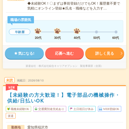
◆未経験OK！〇まずは事前登録だけでもOK！履歴書不要で
気軽にオンライン登録★氏名・職種などを入力す…
職場の雰囲気
年齢層
20代
30代
40代
50代
60代
気になる!
応募へ進む
詳しく見る
派遣会社
株式会社綜合キャリアオプション 製造事業部（全国）
未読
掲載日
2026/08/10
NEW
【未経験の方大歓迎！】電子部品の機械操作・
供給/日払いOK
職種未経験OK
交通費別途支給あり
土日祝日が休み
WEB登録OK
派遣
愛知県稲沢市
勤務地