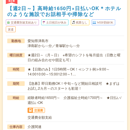
NEW
【週2日～】高時給1650円×日払いOK＊ホテル
のような施設でお話相手や掃除など
交通費別途支給あり
土日祝日が休み
残業なし
WEB登録OK
派遣
愛知県津島市
勤務地
津島駅から---分／青塚駅から---分
★週2日～（月～日） ※希望のシフトを毎月提出（日数と曜
曜日頻度
日の組み合わせや固定も可）
★【日勤のみ】1日5時間～OK！≪シフト例≫9:00～
時間
14:0010:00～15:0012:00～1…
【急募】即日勤務OK！中旬～など開始日相談可 ★まずは
期間
お試し2カ月～のスタートも歓迎！
経験者時給1650円～ 介護福祉士時給1700円～ ★日払い/
時給
週払いOK
交通費
交通費全額支給
介護関連
仕事内容