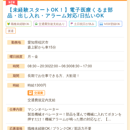
NEW
【未経験スタートOK！】電子医療くるま部
品・出し入れ・アラーム対応/日払いOK
職種未経験OK
交通費別途支給あり
土日祝日が休み
WEB登録OK
派遣
愛知県稲沢市
勤務地
森上駅から車15分
月～金
曜日頻度
08:30～20:3022:00～06:3008:30～17:00
時間
長期でお仕事できる方、大歓迎！
期間
時給1300円
時給
交通費
交通費規定内支給
マシンオペレーター
仕事内容
製造機械オペレーター！部品を運んで機械に入れてボタンを
押すだけ！機械アラームが鳴った際の対応など。【…
職種未経験OK / ブランクOK / 英語力不要
応募資格