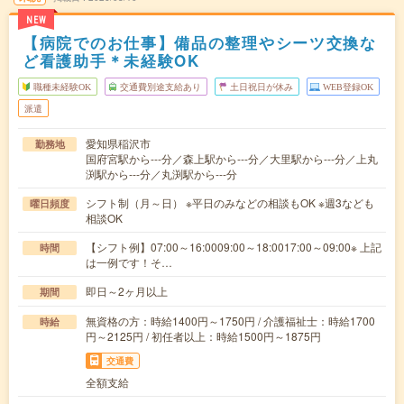
NEW
【病院でのお仕事】備品の整理やシーツ交換な
ど看護助手＊未経験OK
職種未経験OK
交通費別途支給あり
土日祝日が休み
WEB登録OK
派遣
愛知県稲沢市
勤務地
国府宮駅から---分／森上駅から---分／大里駅から---分／上丸
渕駅から---分／丸渕駅から---分
シフト制（月～日） ※平日のみなどの相談もOK ※週3なども
曜日頻度
相談OK
【シフト例】07:00～16:0009:00～18:0017:00～09:00※ 上記
時間
は一例です！そ…
即日～2ヶ月以上
期間
無資格の方：時給1400円～1750円 / 介護福祉士：時給1700
時給
円～2125円 / 初任者以上：時給1500円～1875円
交通費
全額支給