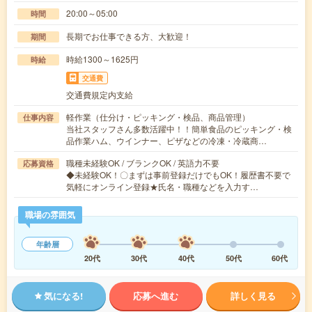
20:00～05:00
時間
長期でお仕事できる方、大歓迎！
期間
時給1300～1625円
時給
交通費
交通費規定内支給
軽作業（仕分け・ピッキング・検品、商品管理）
仕事内容
当社スタッフさん多数活躍中！！簡単食品のピッキング・検
品作業ハム、ウインナー、ピザなどの冷凍・冷蔵商…
職種未経験OK / ブランクOK / 英語力不要
応募資格
◆未経験OK！〇まずは事前登録だけでもOK！履歴書不要で
気軽にオンライン登録★氏名・職種などを入力す…
職場の雰囲気
年齢層
20代
30代
40代
50代
60代
気になる!
応募へ進む
詳しく見る