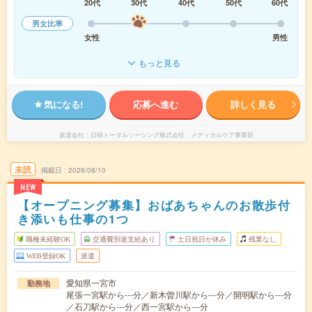
20代
30代
40代
50代
60代
男女比率
女性
男性
もっと見る
気になる!
応募へ進む
詳しく見る
派遣会社
日研トータルソーシング株式会社 メディカルケア事業部
未読
掲載日
2026/08/10
NEW
【オープニング募集】おばあちゃんのお散歩付
き添いも仕事の1つ
職種未経験OK
交通費別途支給あり
土日祝日が休み
残業なし
WEB登録OK
派遣
愛知県一宮市
勤務地
尾張一宮駅から---分／新木曽川駅から---分／開明駅から---分
／石刀駅から---分／西一宮駅から---分