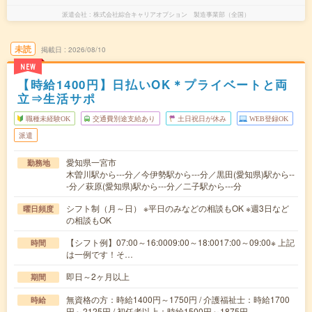
派遣会社
株式会社綜合キャリアオプション 製造事業部（全国）
未読
掲載日
2026/08/10
NEW
【時給1400円】日払いOK＊プライベートと両
立⇒生活サポ
職種未経験OK
交通費別途支給あり
土日祝日が休み
WEB登録OK
派遣
愛知県一宮市
勤務地
木曽川駅から---分／今伊勢駅から---分／黒田(愛知県)駅から--
-分／萩原(愛知県)駅から---分／二子駅から---分
シフト制（月～日） ※平日のみなどの相談もOK ※週3日など
曜日頻度
の相談もOK
【シフト例】07:00～16:0009:00～18:0017:00～09:00※ 上記
時間
は一例です！そ…
即日～2ヶ月以上
期間
無資格の方：時給1400円～1750円 / 介護福祉士：時給1700
時給
円～2125円 / 初任者以上：時給1500円～1875円