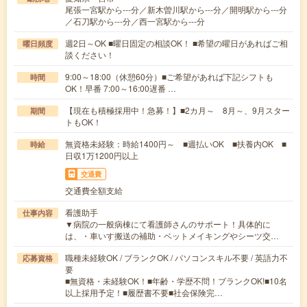
尾張一宮駅から---分／新木曽川駅から---分／開明駅から---分
／石刀駅から---分／西一宮駅から---分
週2日～OK ■曜日固定の相談OK！ ■希望の曜日があればご相
曜日頻度
談ください！
9:00～18:00（休憩60分）■ご希望があれば下記シフトも
時間
OK！早番 7:00～16:00遅番 …
【現在も積極採用中！急募！】■2カ月～ 8月～、9月スター
期間
トもOK！
無資格未経験：時給1400円～ ■週払いOK ■扶養内OK ■
時給
日収1万1200円以上
交通費
交通費全額支給
看護助手
仕事内容
▼病院の一般病棟にて看護師さんのサポート！具体的に
は、・車いす搬送の補助・ベットメイキングやシーツ交…
職種未経験OK / ブランクOK / パソコンスキル不要 / 英語力不
応募資格
要
■無資格・未経験OK！■年齢・学歴不問！ブランクOK!■10名
以上採用予定！■履歴書不要■社会保険完…