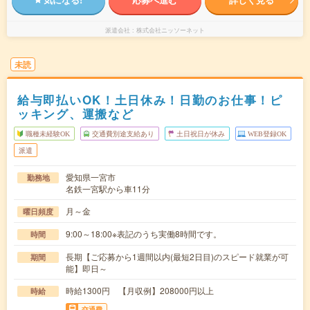
派遣会社
株式会社ニッソーネット
未読
給与即払いOK！土日休み！日勤のお仕事！ピ
ッキング、運搬など
職種未経験OK
交通費別途支給あり
土日祝日が休み
WEB登録OK
派遣
愛知県一宮市
勤務地
名鉄一宮駅から車11分
月～金
曜日頻度
9:00～18:00※表記のうち実働8時間です。
時間
長期【ご応募から1週間以内(最短2日目)のスピード就業が可
期間
能】即日～
時給1300円 【月収例】208000円以上
時給
交通費