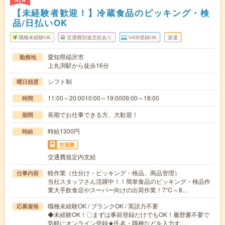
NEW
【未経験者歓迎！】冷蔵食品のピッキング・検
品/日払いOK
職種未経験OK
交通費別途支給あり
WEB登録OK
派遣
愛知県稲沢市
勤務地
上丸渕駅から徒歩16分
シフト制
曜日頻度
11:00～20:0010:00～19:0009:00～18:00
時間
長期でお仕事できる方、大歓迎！
期間
時給1300円
時給
交通費
交通費規定内支給
軽作業（仕分け・ピッキング・検品、商品管理）
仕事内容
当社スタッフさん活躍中！！簡単食品のピッキング・検品作
業大手飲食店やスーパー向けの出荷作業！7℃～8…
職種未経験OK / ブランクOK / 英語力不要
応募資格
◆未経験OK！〇まずは事前登録だけでもOK！履歴書不要で
気軽にオンライン登録★氏名・職種などを入力す…