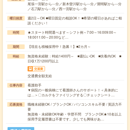
尾張一宮駅から---分／新木曽川駅から---分／開明駅から---分
／石刀駅から---分／西一宮駅から---分
週2日～OK ■曜日固定の相談OK！ ■希望の曜日があればご相
曜日頻度
談ください！
★スタート時間選べます～シフト例～7:00～16:009:00～
時間
18:0011:00～20:00など…
【現在も積極採用中！急募！】■2カ月～
期間
無資格未経験：時給1400円～ ■週払いOK ■扶養内OK ■
時給
日収1万1200円以上
交通費
交通費全額支給
看護助手
仕事内容
▼病院の一般病棟にて看護師さんのサポート！＜具体的に
は…＞〇カルテをファイリングする〇チェックシート…
職種未経験OK / ブランクOK / パソコンスキル不要 / 英語力不
応募資格
要
無資格・未経験OK年齢・学歴不問 ブランクOK★10名以上
採用予定履歴書は不要です。少しでも興味があ…