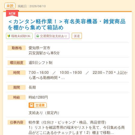
未読
掲載日
2026/08/10
NEW
＜カンタン軽作業！＞有名美容機器・雑貨商品
を棚から集めて箱詰め
職種未経験OK
交通費別途支給あり
派遣
愛知県一宮市
勤務地
苅安賀駅から車5分
週5日シフト制
曜日頻度
7:00～16:00 ／ 10:00～19:00 ／ 22:00～7:00＊上記か
時間
ら選べる勤務時間＊…
長期
期間
時給1280円
時給
交通費
支給あり（規定内）
軽作業（仕分け・ピッキング・検品、商品管理）
仕事内容
1）リストを確認専用の端末やリストを見て、今日集める商
品がどこにあるかチェックします！2）棚まで移動…