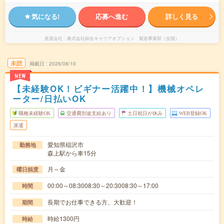
気になる!
応募へ進む
詳しく見る
派遣会社
株式会社綜合キャリアオプション 製造事業部（全国）
未読
掲載日
2026/08/10
NEW
【未経験OK！ビギナー活躍中！】機械オペレ
ーター/日払いOK
職種未経験OK
交通費別途支給あり
土日祝日が休み
WEB登録OK
派遣
愛知県稲沢市
勤務地
森上駅から車15分
月～金
曜日頻度
00:00～08:3008:30～20:3008:30～17:00
時間
長期でお仕事できる方、大歓迎！
期間
時給1300円
時給