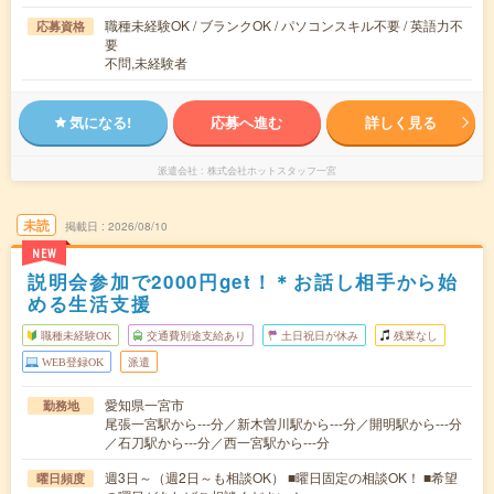
職種未経験OK / ブランクOK / パソコンスキル不要 / 英語力不
応募資格
要
不問,未経験者
気になる!
応募へ進む
詳しく見る
派遣会社
株式会社ホットスタッフ一宮
未読
掲載日
2026/08/10
NEW
説明会参加で2000円get！＊お話し相手から始
める生活支援
職種未経験OK
交通費別途支給あり
土日祝日が休み
残業なし
WEB登録OK
派遣
愛知県一宮市
勤務地
尾張一宮駅から---分／新木曽川駅から---分／開明駅から---分
／石刀駅から---分／西一宮駅から---分
週3日～（週2日～も相談OK） ■曜日固定の相談OK！ ■希望
曜日頻度