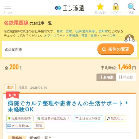
メニュー
気になる!
ログイン
検索
名鉄尾西線
のお仕事一覧
名鉄尾西線の派遣のお仕事情報です。
名鉄一宮駅
、
萩原(愛知県)駅
、
奥町駅
などの駅を
チェックしてみてください。
オフィスワーク・事務系
、
営業・販売・サービス系
、
ク
リエイティブ系
などのお仕事を取り揃えています。さらに、
短期
・
単発
などの期間
や、
職種未経験OK
などのこだわり条件で絞り込んでいただけます。
条件の変更
名鉄尾西線
200
1,468
全
件
平均時給:
円
時給順
新着順
未読
掲載日
2026/08/10
NEW
病院でカルテ整理や患者さんの生活サポート＊
未経験OK
職種未経験OK
交通費別途支給あり
土日祝日が休み
残業なし
WEB登録OK
派遣
愛知県一宮市
勤務地