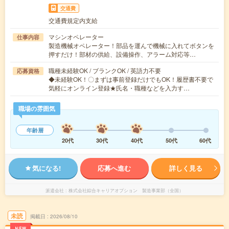
交通費
交通費規定内支給
マシンオペレーター
仕事内容
製造機械オペレーター！部品を運んで機械に入れてボタンを
押すだけ！部材の供給、設備操作、アラーム対応等…
職種未経験OK / ブランクOK / 英語力不要
応募資格
◆未経験OK！〇まずは事前登録だけでもOK！履歴書不要で
気軽にオンライン登録★氏名・職種などを入力す…
職場の雰囲気
年齢層
20代
30代
40代
50代
60代
気になる!
応募へ進む
詳しく見る
派遣会社
株式会社綜合キャリアオプション 製造事業部（全国）
未読
掲載日
2026/08/10