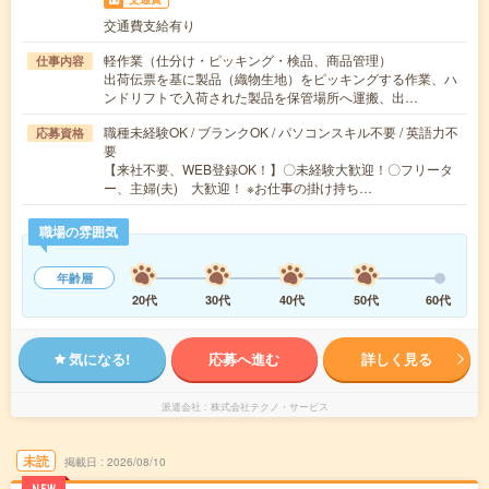
交通費支給有り
軽作業（仕分け・ピッキング・検品、商品管理）
仕事内容
出荷伝票を基に製品（織物生地）をピッキングする作業、ハ
ンドリフトで入荷された製品を保管場所へ運搬、出…
職種未経験OK / ブランクOK / パソコンスキル不要 / 英語力不
応募資格
要
【来社不要、WEB登録OK！】〇未経験大歓迎！〇フリータ
ー、主婦(夫) 大歓迎！ ※お仕事の掛け持ち…
職場の雰囲気
年齢層
20代
30代
40代
50代
60代
気になる!
応募へ進む
詳しく見る
派遣会社
株式会社テクノ・サービス
未読
掲載日
2026/08/10