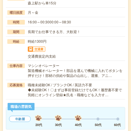
森上駅から車15分
月～金
曜日頻度
16:00～00:3000:00～08:30
時間
長期でお仕事できる方、大歓迎！
期間
時給1300円
時給
交通費
交通費規定内支給
マシンオペレーター
仕事内容
製造機械オペレーター！部品を運んで機械に入れてボタンを
押すだけ！部材の供給や製品の山出し、運搬、アニ…
職種未経験OK / ブランクOK / 英語力不要
応募資格
◆未経験OK！〇まずは事前登録だけでもOK！履歴書不要で
気軽にオンライン登録★氏名・職種などを入力す…
職場の雰囲気
年齢層
20代
30代
40代
50代
60代