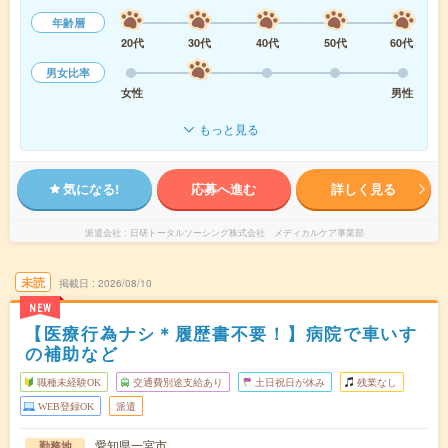
年齢層
20代
30代
40代
50代
60代
男女比率
女性
男性
もっと見る
気になる!
応募へ進む
詳しく見る
派遣会社
日研トータルソーシング株式会社 メディカルケア事業部
未読
掲載日
2026/08/10
NEW
【医療行為ナシ＊履歴書不要！】病院で車いす
の補助など
職種未経験OK
交通費別途支給あり
土日祝日が休み
残業なし
WEB登録OK
派遣
愛知県一宮市
勤務地