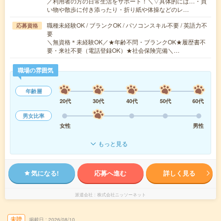
／利用者の方の日常生活をサポート！＼▽具体的には…・買
い物や散歩に付き添ったり・折り紙や体操などのレ…
職種未経験OK / ブランクOK / パソコンスキル不要 / 英語力不
応募資格
要
＼無資格＊未経験OK／★年齢不問・ブランクOK★履歴書不
要・来社不要（電話登録OK）★社会保険完備＼…
職場の雰囲気
年齢層
20代
30代
40代
50代
60代
男女比率
女性
男性
もっと見る
気になる!
応募へ進む
詳しく見る
派遣会社
株式会社ニッソーネット
未読
掲載日
2026/08/10