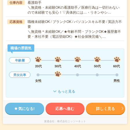
看護助手
仕事内容
＼無資格・未経験OKの看護助手／医療行為は一切行わない
ので未経験でも安心！▽具体的には…・リネンやシ…
職種未経験OK / ブランクOK / パソコンスキル不要 / 英語力不
応募資格
要
＼無資格＊未経験OK／★年齢不問・ブランクOK★履歴書不
要・来社不要（電話登録OK）★社会保険完備＼…
職場の雰囲気
年齢層
20代
30代
40代
50代
60代
男女比率
女性
男性
もっと見る
気になる!
応募へ進む
詳しく見る
派遣会社
株式会社ニッソーネット