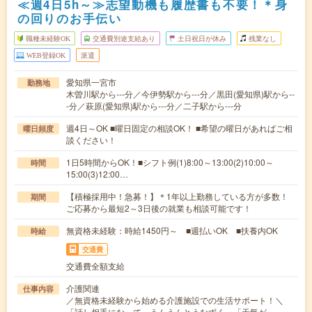
≪週4日5h～≫志望動機も履歴書も不要！＊身
の回りのお手伝い
職種未経験OK
交通費別途支給あり
土日祝日が休み
残業なし
WEB登録OK
派遣
愛知県一宮市
勤務地
木曽川駅から---分／今伊勢駅から---分／黒田(愛知県)駅から--
-分／萩原(愛知県)駅から---分／二子駅から---分
週4日～OK ■曜日固定の相談OK！ ■希望の曜日があればご相
曜日頻度
談ください！
1日5時間からOK！■シフト例(1)8:00～13:00(2)10:00～
時間
15:00(3)12:00…
【積極採用中！急募！】＊1年以上勤務している方が多数！
期間
ご応募から最短2～3日後の就業も相談可能です！
無資格未経験：時給1450円～ ■週払いOK ■扶養内OK
時給
交通費
交通費全額支給
介護関連
仕事内容
／無資格未経験から始める介護施設での生活サポート！＼
「話し相手になって、うんうんとうなずく」「天気が…