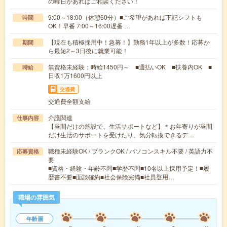
の曜日があればご相談ください！
9:00～18:00（休憩60分）■ご希望があれば下記シフトも
時間
OK！早番 7:00～16:00遅番 …
【現在も積極採用中！急募！】勤務1年以上が多数！応募か
期間
ら最短2～3日後に就業可能！
無資格未経験：時給1450円～ ■週払いOK ■扶養内OK ■
時給
日収1万1600円以上
交通費
交通費全額支給
介護関連
仕事内容
【昼間だけの施設で、生活サポートなど】＊お年寄りが昼間
だけ生活のサポートを受けたり、気分転換できるデ…
職種未経験OK / ブランクOK / パソコンスキル不要 / 英語力不
応募資格
要
■資格・経験・年齢不問■学歴不問■10名以上採用予定！■履
歴書不要■面談確約■社会保険完備■社員登用…
職場の雰囲気
年齢層