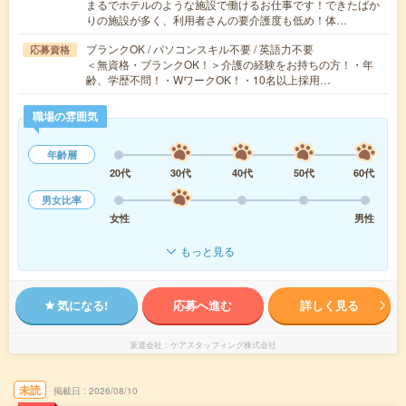
まるでホテルのような施設で働けるお仕事です！できたばか
りの施設が多く、利用者さんの要介護度も低め！体…
ブランクOK / パソコンスキル不要 / 英語力不要
応募資格
＜無資格・ブランクOK！＞介護の経験をお持ちの方！・年
齢、学歴不問！・WワークOK！・10名以上採用…
職場の雰囲気
年齢層
20代
30代
40代
50代
60代
男女比率
女性
男性
もっと見る
気になる!
応募へ進む
詳しく見る
派遣会社
ケアスタッフィング株式会社
未読
掲載日
2026/08/10