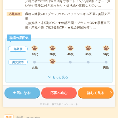
／利用者の方の日常生活をサポート！＼▽具体的には…・買
い物や散歩に付き添ったり・折り紙や体操などのレ…
職種未経験OK / ブランクOK / パソコンスキル不要 / 英語力不
応募資格
要
＼無資格＊未経験OK／★年齢不問・ブランクOK★履歴書不
要・来社不要（電話登録OK）★社会保険完備＼…
職場の雰囲気
年齢層
20代
30代
40代
50代
60代
男女比率
女性
男性
もっと見る
気になる!
応募へ進む
詳しく見る
派遣会社
株式会社ニッソーネット
未読
掲載日
2026/08/10