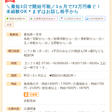
NEW
＼最短3日で開始可能／3ヵ月で73万円稼ぐ！
未経験OK＊まずはお話し相手から
職種未経験OK
交通費別途支給あり
土日祝日が休み
WEB登録OK
派遣
愛知県一宮市
勤務地
名鉄一宮駅から---分／妙興寺駅から---分／奥町駅から---分／
玉ノ井駅から---分／玉野駅から---分
シフト制（月～日） ※平日のみなどの相談もOK ※週3なども
曜日頻度
相談OK
【シフト例】07:00～16:0009:00～18:0017:00～09:00※ 上記
時間
は一例です！そ…
即日～2ヶ月以上 ■開始日の相談OK！
期間
無資格の方：時給1400円～1750円 / 介護福祉士：時給1700
時給
円～2125円 / 初任者以上：時給1500円～1875円
交通費
全額支給
介護関連
仕事内容