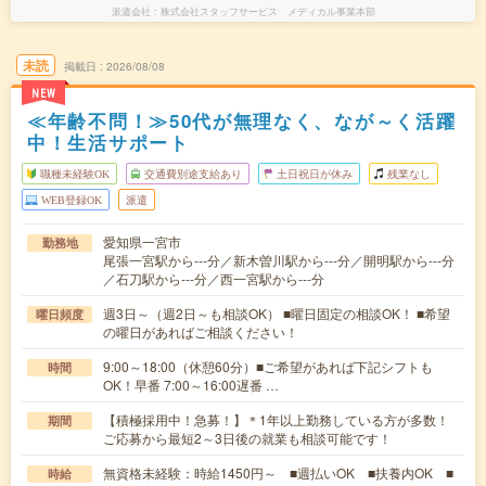
派遣会社
株式会社スタッフサービス メディカル事業本部
未読
掲載日
2026/08/08
NEW
≪年齢不問！≫50代が無理なく、なが～く活躍
中！生活サポート
職種未経験OK
交通費別途支給あり
土日祝日が休み
残業なし
WEB登録OK
派遣
愛知県一宮市
勤務地
尾張一宮駅から---分／新木曽川駅から---分／開明駅から---分
／石刀駅から---分／西一宮駅から---分
週3日～（週2日～も相談OK） ■曜日固定の相談OK！ ■希望
曜日頻度
の曜日があればご相談ください！
9:00～18:00（休憩60分）■ご希望があれば下記シフトも
時間
OK！早番 7:00～16:00遅番 …
【積極採用中！急募！】＊1年以上勤務している方が多数！
期間
ご応募から最短2～3日後の就業も相談可能です！
無資格未経験：時給1450円～ ■週払いOK ■扶養内OK ■
時給