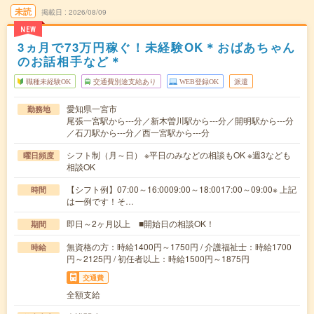
未読
掲載日
2026/08/09
NEW
3ヵ月で73万円稼ぐ！未経験OK＊おばあちゃん
のお話相手など＊
職種未経験OK
交通費別途支給あり
WEB登録OK
派遣
愛知県一宮市
勤務地
尾張一宮駅から---分／新木曽川駅から---分／開明駅から---分
／石刀駅から---分／西一宮駅から---分
シフト制（月～日） ※平日のみなどの相談もOK ※週3なども
曜日頻度
相談OK
【シフト例】07:00～16:0009:00～18:0017:00～09:00※ 上記
時間
は一例です！そ…
即日～2ヶ月以上 ■開始日の相談OK！
期間
無資格の方：時給1400円～1750円 / 介護福祉士：時給1700
時給
円～2125円 / 初任者以上：時給1500円～1875円
交通費
全額支給