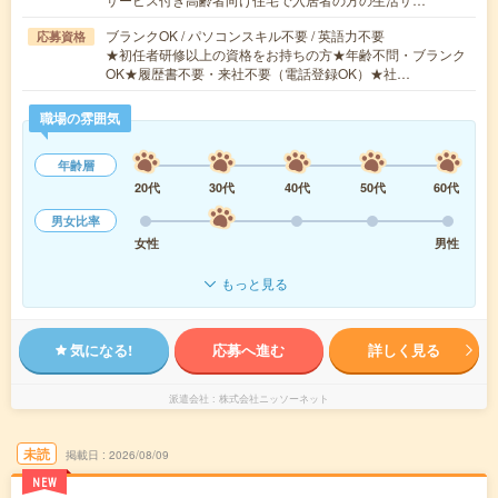
ブランクOK / パソコンスキル不要 / 英語力不要
応募資格
★初任者研修以上の資格をお持ちの方★年齢不問・ブランク
OK★履歴書不要・来社不要（電話登録OK）★社…
職場の雰囲気
年齢層
20代
30代
40代
50代
60代
男女比率
女性
男性
もっと見る
気になる!
応募へ進む
詳しく見る
派遣会社
株式会社ニッソーネット
未読
掲載日
2026/08/09
NEW