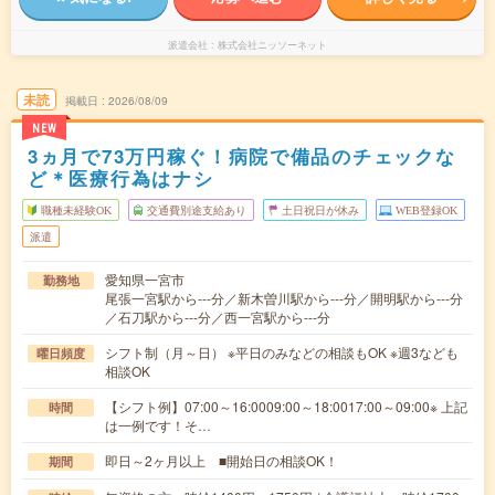
派遣会社
株式会社ニッソーネット
未読
掲載日
2026/08/09
NEW
3ヵ月で73万円稼ぐ！病院で備品のチェックな
ど＊医療行為はナシ
職種未経験OK
交通費別途支給あり
土日祝日が休み
WEB登録OK
派遣
愛知県一宮市
勤務地
尾張一宮駅から---分／新木曽川駅から---分／開明駅から---分
／石刀駅から---分／西一宮駅から---分
シフト制（月～日） ※平日のみなどの相談もOK ※週3なども
曜日頻度
相談OK
【シフト例】07:00～16:0009:00～18:0017:00～09:00※ 上記
時間
は一例です！そ…
即日～2ヶ月以上 ■開始日の相談OK！
期間