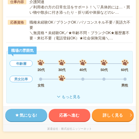
介護関連
仕事内容
／利用者の方の日常生活をサポート！＼▽具体的には…・買
い物や散歩に付き添ったり・折り紙や体操などのレ…
職種未経験OK / ブランクOK / パソコンスキル不要 / 英語力不
応募資格
要
＼無資格＊未経験OK／★年齢不問・ブランクOK★履歴書不
要・来社不要（電話登録OK）★社会保険完備＼…
職場の雰囲気
年齢層
20代
30代
40代
50代
60代
男女比率
女性
男性
もっと見る
気になる!
応募へ進む
詳しく見る
派遣会社
株式会社ニッソーネット