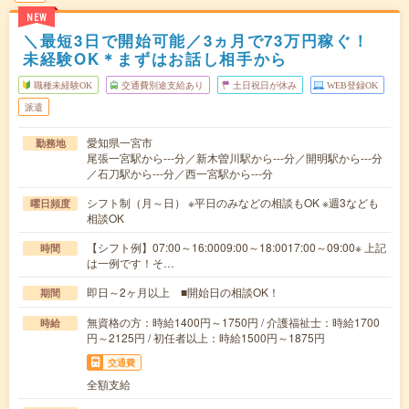
NEW
＼最短3日で開始可能／3ヵ月で73万円稼ぐ！
未経験OK＊まずはお話し相手から
職種未経験OK
交通費別途支給あり
土日祝日が休み
WEB登録OK
派遣
愛知県一宮市
勤務地
尾張一宮駅から---分／新木曽川駅から---分／開明駅から---分
／石刀駅から---分／西一宮駅から---分
シフト制（月～日） ※平日のみなどの相談もOK ※週3なども
曜日頻度
相談OK
【シフト例】07:00～16:0009:00～18:0017:00～09:00※ 上記
時間
は一例です！そ…
即日～2ヶ月以上 ■開始日の相談OK！
期間
無資格の方：時給1400円～1750円 / 介護福祉士：時給1700
時給
円～2125円 / 初任者以上：時給1500円～1875円
交通費
全額支給