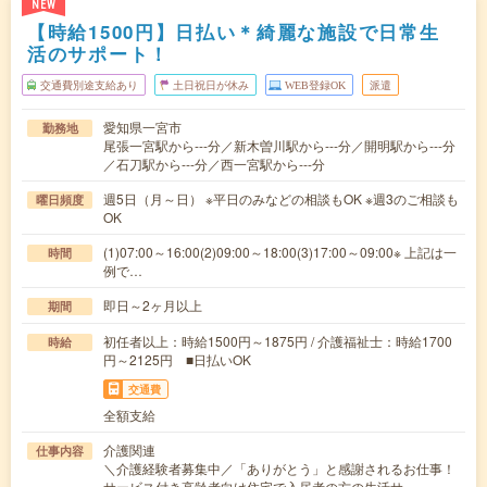
NEW
【時給1500円】日払い＊綺麗な施設で日常生
活のサポート！
交通費別途支給あり
土日祝日が休み
WEB登録OK
派遣
愛知県一宮市
勤務地
尾張一宮駅から---分／新木曽川駅から---分／開明駅から---分
／石刀駅から---分／西一宮駅から---分
週5日（月～日） ※平日のみなどの相談もOK ※週3のご相談も
曜日頻度
OK
(1)07:00～16:00(2)09:00～18:00(3)17:00～09:00※ 上記は一
時間
例で…
即日～2ヶ月以上
期間
初任者以上：時給1500円～1875円 / 介護福祉士：時給1700
時給
円～2125円 ■日払いOK
交通費
全額支給
介護関連
仕事内容
＼介護経験者募集中／「ありがとう」と感謝されるお仕事！
サービス付き高齢者向け住宅で入居者の方の生活サ…