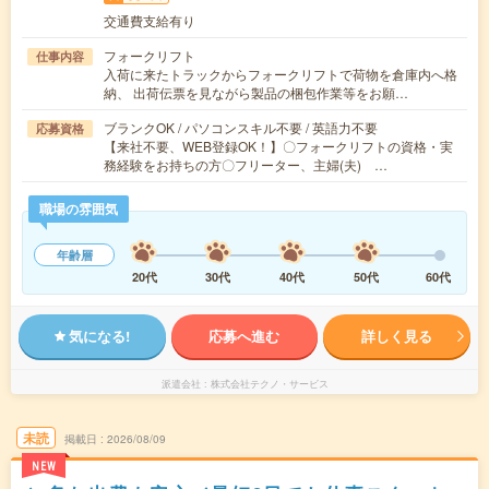
交通費支給有り
フォークリフト
仕事内容
入荷に来たトラックからフォークリフトで荷物を倉庫内へ格
納、 出荷伝票を見ながら製品の梱包作業等をお願…
ブランクOK / パソコンスキル不要 / 英語力不要
応募資格
【来社不要、WEB登録OK！】〇フォークリフトの資格・実
務経験をお持ちの方〇フリーター、主婦(夫) …
職場の雰囲気
年齢層
20代
30代
40代
50代
60代
気になる!
応募へ進む
詳しく見る
派遣会社
株式会社テクノ・サービス
未読
掲載日
2026/08/09
NEW