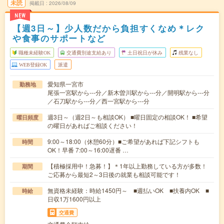
未読
掲載日
2026/08/09
NEW
【週3日～】少人数だから負担すくなめ＊レク
や食事のサポートなど
職種未経験OK
交通費別途支給あり
土日祝日が休み
残業なし
WEB登録OK
派遣
愛知県一宮市
勤務地
尾張一宮駅から---分／新木曽川駅から---分／開明駅から---分
／石刀駅から---分／西一宮駅から---分
週3日～（週2日～も相談OK） ■曜日固定の相談OK！ ■希望
曜日頻度
の曜日があればご相談ください！
9:00～18:00（休憩60分）■ご希望があれば下記シフトも
時間
OK！早番 7:00～16:00遅番 …
【積極採用中！急募！】＊1年以上勤務している方が多数！
期間
ご応募から最短2～3日後の就業も相談可能です！
無資格未経験：時給1450円～ ■週払いOK ■扶養内OK ■
時給
日収1万1600円以上
交通費