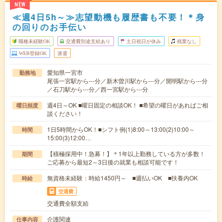
NEW
≪週4日5h～≫志望動機も履歴書も不要！＊身
の回りのお手伝い
職種未経験OK
交通費別途支給あり
土日祝日が休み
残業なし
WEB登録OK
派遣
愛知県一宮市
勤務地
尾張一宮駅から---分／新木曽川駅から---分／開明駅から---分
／石刀駅から---分／西一宮駅から---分
週4日～OK ■曜日固定の相談OK！ ■希望の曜日があればご相
曜日頻度
談ください！
1日5時間からOK！■シフト例(1)8:00～13:00(2)10:00～
時間
15:00(3)12:00…
【積極採用中！急募！】＊1年以上勤務している方が多数！
期間
ご応募から最短2～3日後の就業も相談可能です！
無資格未経験：時給1450円～ ■週払いOK ■扶養内OK
時給
交通費
交通費全額支給
介護関連
仕事内容