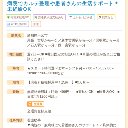
病院でカルテ整理や患者さんの生活サポート＊
未経験OK
職種未経験OK
交通費別途支給あり
土日祝日が休み
残業なし
WEB登録OK
派遣
愛知県一宮市
勤務地
尾張一宮駅から---分／新木曽川駅から---分／開明駅から---分
／石刀駅から---分／西一宮駅から---分
週2日～OK ■曜日固定の相談OK！ ■希望の曜日があればご相
曜日頻度
談ください！
★スタート時間選べます～シフト例～7:00～16:009:00～
時間
18:0011:00～20:00など…
【現在も積極採用中！急募！】■2カ月～
期間
無資格未経験：時給1400円～ ■週払いOK ■扶養内OK ■
時給
日収1万1200円以上
交通費
交通費全額支給
看護助手
仕事内容
▼病院の一般病棟にて看護師さんのサポート！＜具体的に