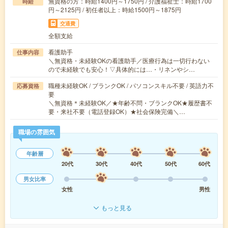
無資格の方：時給1400円～1750円 / 介護福祉士：時給1700
時給
円～2125円 / 初任者以上：時給1500円～1875円
交通費
全額支給
看護助手
仕事内容
＼無資格・未経験OKの看護助手／医療行為は一切行わない
ので未経験でも安心！▽具体的には…・リネンやシ…
職種未経験OK / ブランクOK / パソコンスキル不要 / 英語力不
応募資格
要
＼無資格＊未経験OK／★年齢不問・ブランクOK★履歴書不
要・来社不要（電話登録OK）★社会保険完備＼…
職場の雰囲気
年齢層
20代
30代
40代
50代
60代
男女比率
女性
男性
もっと見る