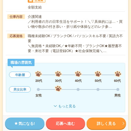
交通費
全額支給
介護関連
仕事内容
／利用者の方の日常生活をサポート！＼▽具体的には…・買
い物や散歩の付き添い・折り紙や体操などのレク参…
職種未経験OK / ブランクOK / パソコンスキル不要 / 英語力不
応募資格
要
＼無資格＊未経験OK／★年齢不問・ブランクOK★履歴書不
要・来社不要（電話登録OK）★社会保険完備＼…
職場の雰囲気
年齢層
20代
30代
40代
50代
60代
男女比率
女性
男性
もっと見る
気になる!
応募へ進む
詳しく見る