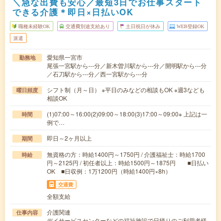
＼急な出費も安心／最短3日でお仕事スタート
できる介護＊即日×日払いOK
職種未経験OK
交通費別途支給あり
土日祝日が休み
WEB登録OK
派遣
愛知県一宮市
勤務地
尾張一宮駅から---分／新木曽川駅から---分／開明駅から---分
／石刀駅から---分／西一宮駅から---分
シフト制（月～日） ※平日のみなどの相談もOK ※週3なども
曜日頻度
相談OK
(1)07:00～16:00(2)09:00～18:00(3)17:00～09:00※ 上記は一
時間
例で…
即日～2ヶ月以上
期間
無資格の方：時給1400円～1750円 / 介護福祉士：時給1700
時給
円～2125円 / 初任者以上：時給1500円～1875円 ■日払い
OK ■日収例：1万1200円（時給1400円×8h）
交通費
全額支給
介護関連
仕事内容
デイサービスセンターなどの福祉施設で日帰りのご利用者様