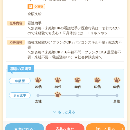
交通費
全額支給
看護助手
仕事内容
＼無資格・未経験OKの看護助手／医療行為は一切行わない
ので未経験でも安心！▽具体的には…・リネンやシ…
職種未経験OK / ブランクOK / パソコンスキル不要 / 英語力不
応募資格
要
＼無資格＊未経験OK／★年齢不問・ブランクOK★履歴書不
要・来社不要（電話登録OK）★社会保険完備＼…
職場の雰囲気
年齢層
20代
30代
40代
50代
60代
男女比率
女性
男性
もっと見る
気になる!
応募へ進む
詳しく見る