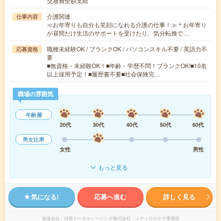
交通費全額支給
介護関連
仕事内容
≪お年寄りも自分も笑顔になれる介護の仕事！≫＊お年寄り
が昼間だけ生活のサポートを受けたり、気分転換で…
職種未経験OK / ブランクOK / パソコンスキル不要 / 英語力不
応募資格
要
■無資格・未経験OK！■年齢・学歴不問！ブランクOK!■10名
以上採用予定！■履歴書不要■社会保険完…
職場の雰囲気
年齢層
20代
30代
40代
50代
60代
男女比率
女性
男性
もっと見る
気になる!
応募へ進む
詳しく見る
派遣会社
日研トータルソーシング株式会社 メディカルケア事業部