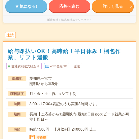
気になる!
応募へ進む
詳しく見る
派遣会社
株式会社ニッソーネット
未読
給与即払いOK！高時給！平日休み！梱包作
業、リフト運搬
交通費別途支給あり
WEB登録OK
派遣
愛知県一宮市
勤務地
開明駅から車5分
月～金・土・祝 ※シフト制
曜日頻度
8:00～17:30※表記のうち実働8時間です。
時間
長期【ご応募から1週間以内(最短2日目)のスピード就業が可
期間
能】即日～
時給1500円 【月収例】240000円以上
時給
交通費