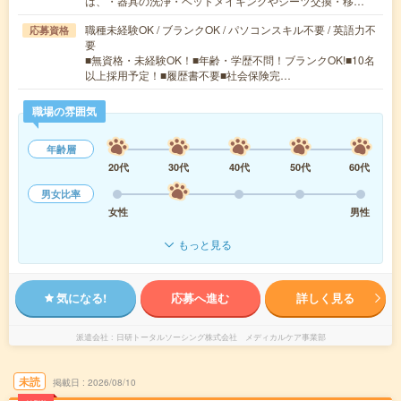
は、・器具の洗浄・ベットメイキングやシーツ交換・移…
職種未経験OK / ブランクOK / パソコンスキル不要 / 英語力不
応募資格
要
■無資格・未経験OK！■年齢・学歴不問！ブランクOK!■10名
以上採用予定！■履歴書不要■社会保険完…
職場の雰囲気
年齢層
20代
30代
40代
50代
60代
男女比率
女性
男性
もっと見る
気になる!
応募へ進む
詳しく見る
派遣会社
日研トータルソーシング株式会社 メディカルケア事業部
未読
掲載日
2026/08/10