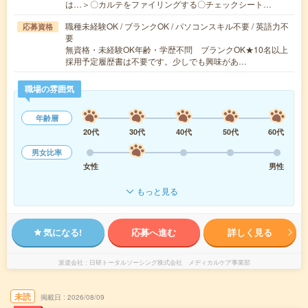
は…＞〇カルテをファイリングする〇チェックシート…
職種未経験OK / ブランクOK / パソコンスキル不要 / 英語力不
応募資格
要
無資格・未経験OK年齢・学歴不問 ブランクOK★10名以上
採用予定履歴書は不要です。少しでも興味があ…
職場の雰囲気
年齢層
20代
30代
40代
50代
60代
男女比率
女性
男性
もっと見る
気になる!
応募へ進む
詳しく見る
派遣会社
日研トータルソーシング株式会社 メディカルケア事業部
未読
掲載日
2026/08/09