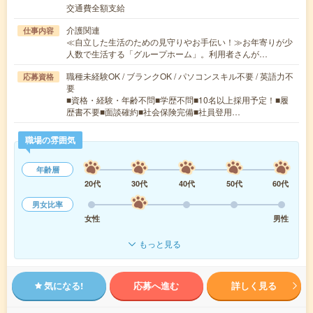
交通費全額支給
介護関連
仕事内容
≪自立した生活のための見守りやお手伝い！≫お年寄りが少
人数で生活する「グループホーム」。利用者さんが…
職種未経験OK / ブランクOK / パソコンスキル不要 / 英語力不
応募資格
要
■資格・経験・年齢不問■学歴不問■10名以上採用予定！■履
歴書不要■面談確約■社会保険完備■社員登用…
職場の雰囲気
年齢層
20代
30代
40代
50代
60代
男女比率
女性
男性
もっと見る
気になる!
応募へ進む
詳しく見る