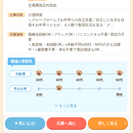
交通費規定内支給
介護関連
仕事内容
＼グループホームでお年寄りの自立支援／自立した生活を目
指すお年寄りたちが、少人数で集団生活を送る「グ…
職種未経験OK / ブランクOK / パソコンスキル不要 / 英語力不
応募資格
要
＼無資格・未経験OK／※年齢不問※50代・60代の方も活躍
中！※履歴書不要・来社不要で電話相談もOK…
職場の雰囲気
年齢層
20代
30代
40代
50代
60代
男女比率
女性
男性
もっと見る
気になる!
応募へ進む
詳しく見る