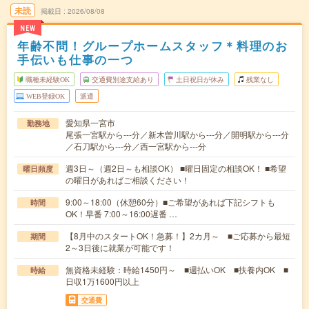
未読
掲載日
2026/08/08
NEW
年齢不問！グループホームスタッフ＊料理のお
手伝いも仕事の一つ
職種未経験OK
交通費別途支給あり
土日祝日が休み
残業なし
WEB登録OK
派遣
愛知県一宮市
勤務地
尾張一宮駅から---分／新木曽川駅から---分／開明駅から---分
／石刀駅から---分／西一宮駅から---分
週3日～（週2日～も相談OK） ■曜日固定の相談OK！ ■希望
曜日頻度
の曜日があればご相談ください！
9:00～18:00（休憩60分）■ご希望があれば下記シフトも
時間
OK！早番 7:00～16:00遅番 …
【8月中のスタートOK！急募！】2カ月～ ■ご応募から最短
期間
2～3日後に就業が可能です！
無資格未経験：時給1450円～ ■週払いOK ■扶養内OK ■
時給
日収1万1600円以上
交通費