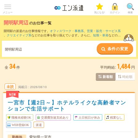
メニュー
気になる!
ログイン
検索
開明駅周辺
のお仕事一覧
開明駅の派遣のお仕事情報です。
オフィスワーク・事務系
、
営業・販売・サービス系
、
クリエイティブ系
などのお仕事を取り揃えています。さらに、
短期
・
単発
などの期
間や、
職種未経験OK
などのこだわり条件で絞り込んでいただけます。
条件の変更
また、
岐阜駅
・
尾張一宮駅
・
名鉄岐阜駅
・
名鉄一宮駅
・
岩倉(愛知県)駅
など近隣駅のお
開明駅周辺
仕事もご確認いただけます。
34
1,484
全
件
平均時給:
円
時給順
新着順
未読
掲載日
2026/08/10
NEW
一宮市【週2日～】ホテルライクな高齢者マン
ションで生活サポート
職種未経験OK
交通費別途支給あり
土日祝日が休み
残業なし
WEB登録OK
派遣
愛知県一宮市
勤務地