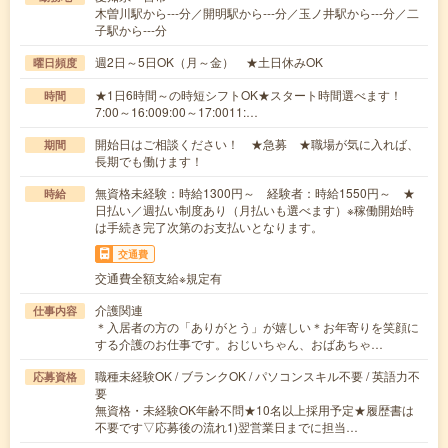
木曽川駅から---分／開明駅から---分／玉ノ井駅から---分／二
子駅から---分
週2日～5日OK（月～金） ★土日休みOK
曜日頻度
★1日6時間～の時短シフトOK★スタート時間選べます！
時間
7:00～16:009:00～17:0011:…
開始日はご相談ください！ ★急募 ★職場が気に入れば、
期間
長期でも働けます！
無資格未経験：時給1300円～ 経験者：時給1550円～ ★
時給
日払い／週払い制度あり（月払いも選べます）※稼働開始時
は手続き完了次第のお支払いとなります。
交通費
交通費全額支給※規定有
介護関連
仕事内容
＊入居者の方の「ありがとう」が嬉しい＊お年寄りを笑顔に
する介護のお仕事です。おじいちゃん、おばあちゃ…
職種未経験OK / ブランクOK / パソコンスキル不要 / 英語力不
応募資格
要
無資格・未経験OK年齢不問★10名以上採用予定★履歴書は
不要です▽応募後の流れ1)翌営業日までに担当…