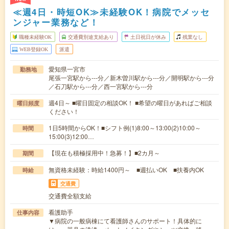
≪週4日・時短OK≫未経験OK！病院でメッセ
ンジャー業務など！
職種未経験OK
交通費別途支給あり
土日祝日が休み
残業なし
WEB登録OK
派遣
愛知県一宮市
勤務地
尾張一宮駅から---分／新木曽川駅から---分／開明駅から---分
／石刀駅から---分／西一宮駅から---分
週4日～ ■曜日固定の相談OK！ ■希望の曜日があればご相談
曜日頻度
ください！
1日5時間からOK！■シフト例(1)8:00～13:00(2)10:00～
時間
15:00(3)12:00…
【現在も積極採用中！急募！】■2カ月～
期間
無資格未経験：時給1400円～ ■週払いOK ■扶養内OK
時給
交通費
交通費全額支給
看護助手
仕事内容
▼病院の一般病棟にて看護師さんのサポート！具体的に