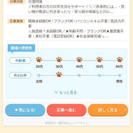
介護関連
仕事内容
／利用者の方の日常生活をサポート！＼▽具体的には…・買
い物や散歩に付き添ったり・折り紙や体操などのレ…
職種未経験OK / ブランクOK / パソコンスキル不要 / 英語力不
応募資格
要
＼無資格＊未経験OK／★年齢不問・ブランクOK★履歴書不
要・来社不要（電話登録OK）★社会保険完備＼…
職場の雰囲気
年齢層
20代
30代
40代
50代
60代
男女比率
女性
男性
もっと見る
気になる!
応募へ進む
詳しく見る
派遣会社
株式会社ニッソーネット