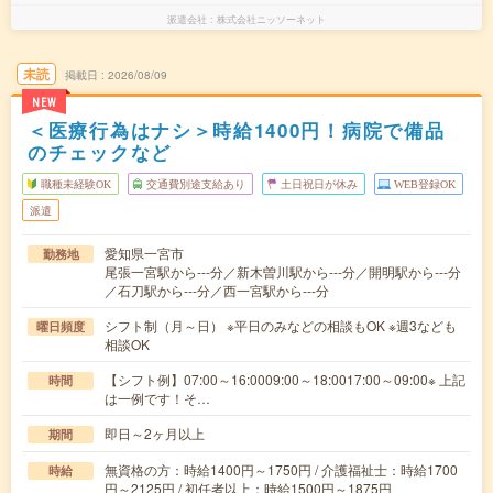
派遣会社
株式会社ニッソーネット
未読
掲載日
2026/08/09
NEW
＜医療行為はナシ＞時給1400円！病院で備品
のチェックなど
職種未経験OK
交通費別途支給あり
土日祝日が休み
WEB登録OK
派遣
愛知県一宮市
勤務地
尾張一宮駅から---分／新木曽川駅から---分／開明駅から---分
／石刀駅から---分／西一宮駅から---分
シフト制（月～日） ※平日のみなどの相談もOK ※週3なども
曜日頻度
相談OK
【シフト例】07:00～16:0009:00～18:0017:00～09:00※ 上記
時間
は一例です！そ…
即日～2ヶ月以上
期間
無資格の方：時給1400円～1750円 / 介護福祉士：時給1700
時給
円～2125円 / 初任者以上：時給1500円～1875円