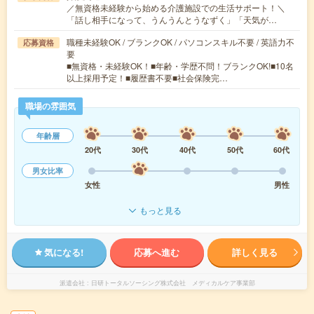
／無資格未経験から始める介護施設での生活サポート！＼
「話し相手になって、うんうんとうなずく」「天気が…
職種未経験OK / ブランクOK / パソコンスキル不要 / 英語力不
応募資格
要
■無資格・未経験OK！■年齢・学歴不問！ブランクOK!■10名
以上採用予定！■履歴書不要■社会保険完…
職場の雰囲気
年齢層
20代
30代
40代
50代
60代
男女比率
女性
男性
もっと見る
気になる!
応募へ進む
詳しく見る
派遣会社
日研トータルソーシング株式会社 メディカルケア事業部