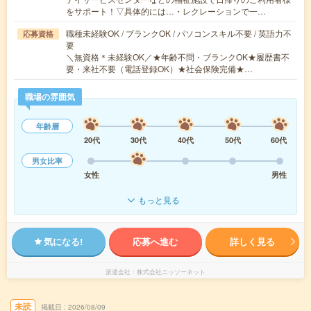
をサポート！▽具体的には…・レクレーションで一…
職種未経験OK / ブランクOK / パソコンスキル不要 / 英語力不
応募資格
要
＼無資格＊未経験OK／★年齢不問・ブランクOK★履歴書不
要・来社不要（電話登録OK）★社会保険完備★…
職場の雰囲気
年齢層
20代
30代
40代
50代
60代
男女比率
女性
男性
もっと見る
気になる!
応募へ進む
詳しく見る
派遣会社
株式会社ニッソーネット
未読
掲載日
2026/08/09