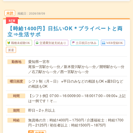
未読
掲載日
2026/08/09
NEW
【時給1400円】日払いOK＊プライベートと両
立⇒生活サポ
職種未経験OK
交通費別途支給あり
土日祝日が休み
WEB登録OK
派遣
愛知県一宮市
勤務地
尾張一宮駅から---分／新木曽川駅から---分／開明駅から---分
／石刀駅から---分／西一宮駅から---分
シフト制（月～日） ※平日のみなどの相談もOK ※週3日など
曜日頻度
の相談もOK
【シフト例】07:00～16:0009:00～18:0017:00～09:00※ 上記
時間
は一例です！そ…
即日～2ヶ月以上
期間
無資格の方：時給1400円～1750円 / 介護福祉士：時給1700
時給
円～2125円 / 初任者以上：時給1500円～1875円