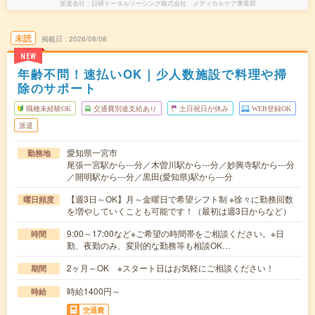
派遣会社
日研トータルソーシング株式会社 メディカルケア事業部
未読
掲載日
2026/08/08
NEW
年齢不問！速払いOK｜少人数施設で料理や掃
除のサポート
職種未経験OK
交通費別途支給あり
土日祝日が休み
WEB登録OK
派遣
愛知県一宮市
勤務地
尾張一宮駅から---分／木曽川駅から---分／妙興寺駅から---分
／開明駅から---分／黒田(愛知県)駅から---分
【週3日～OK】月～金曜日で希望シフト制 ※徐々に勤務回数
曜日頻度
を増やしていくことも可能です！（最初は週3日からなど）
9:00～17:00など※ご希望の時間帯をご相談ください。※日
時間
勤、夜勤のみ、変則的な勤務等も相談OK…
2ヶ月～OK ※スタート日はお気軽にご相談ください！
期間
時給1400円～
時給
交通費