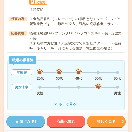
交通費
全額支給
＜食品用香料（フレーバー）の原料となるシーズニングの
仕事内容
製造業務です＞・原料の投入、製品の充填作業・サン…
職種未経験OK / ブランクOK / パソコンスキル不要 / 英語力
応募資格
不要
＊未経験の方歓迎＊未経験の方でも安心スタート！・登録
時、キャリアを一緒に考える面談（電話面談の場合）…
職場の雰囲気
年齢層
20代
30代
40代
50代
60代
男女比率
女性
男性
もっと見る
気になる!
応募へ進む
詳しく見る