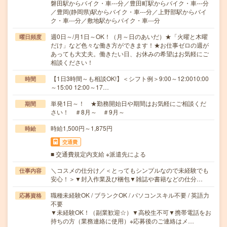
磐田駅からバイク・車---分／豊田町駅からバイク・車---分
／豊岡(静岡県)駅からバイク・車---分／上野部駅からバイ
ク・車---分／敷地駅からバイク・車---分
週0日～/月1日～OK！（月～日のあいだ）★「火曜と木曜
曜日頻度
だけ」など色々な働き方ができます！★お仕事ゼロの週が
あっても大丈夫。働きたい日、お休みの希望はお気軽にご
相談ください！
【1日3時間～も相談OK!】＜シフト例＞9:00～12:0010:00
時間
～15:00 12:00～17…
単発1日～！ ★勤務開始日や期間はお気軽にご相談くだ
期間
さい！ ＃8月～ ＃9月～
時給1,500円～1,875円
時給
交通費
■ 交通費規定内支給 ※派遣先による
＼コスメの仕分け／＜とってもシンプルなので未経験でも
仕事内容
安心！＞▼封入作業及び梱包▼雑誌や書籍などの仕分…
職種未経験OK / ブランクOK / パソコンスキル不要 / 英語力
応募資格
不要
▼未経験OK！（副業歓迎☆）▼高校生不可▼携帯電話をお
持ちの方（業務連絡に使用）※応募後のご連絡はメ…