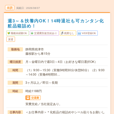
未読
掲載日
2026/08/07
週3～＆扶養内OK！14時退社も可カンタン化
粧品箱詰め！
職種未経験OK
交通費別途支給あり
残業なし
WEB登録OK
派遣
静岡県焼津市
勤務地
藤枝駅から車15分
月～金曜日内で週3日～4日（お好きな曜日選択OK）
曜日頻度
（1）9:00～15:30（実働5時間30分/休憩60分）（2）9:00
時間
～14:00（実働4時間50…
3ヶ月以上／即日～長期
期間
時給1188円
時給
交通費
実費支給／当社規定あり。
＜お仕事内容＞＊化粧品の箱詰めやシール貼りをお願いし
仕事内容