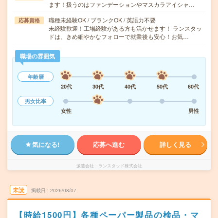
ます！扱うのはファンデーションやマスカラアイシャ…
職種未経験OK / ブランクOK / 英語力不要
応募資格
未経験歓迎！工場経験がある方も活かせます！ ランスタッ
ドは、きめ細やかなフォローで就業後も安心！お気…
職場の雰囲気
年齢層
20代
30代
40代
50代
60代
男女比率
女性
男性
気になる!
応募へ進む
詳しく見る
派遣会社
ランスタッド株式会社
未読
掲載日
2026/08/07
【時給1500円】各種ペーパー製品の検品・マ