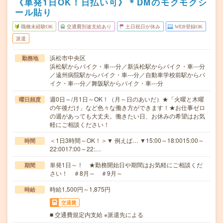
《単発1日OK！日払い可》＊DMのモクモクシ
ール貼り
職種未経験OK
交通費別途支給あり
土日祝日が休み
WEB登録OK
派遣
浜松市中央区
勤務地
浜松駅からバイク・車---分／新浜松駅からバイク・車---分
／遠州病院駅からバイク・車---分／自動車学校前駅からバ
イク・車---分／舞阪駅からバイク・車---分
週0日～/月1日～OK！（月～日のあいだ）★「火曜と木曜
曜日頻度
の午後だけ」など色々な働き方ができます！★お仕事ゼロ
の週があっても大丈夫。働きたい日、お休みの希望はお気
軽にご相談ください！
＜1日3時間～OK！＞▼ 例えば… ▼15:00～18:0015:00～
時間
22:0017:00～22:…
単発1日～！ ★勤務開始日や期間はお気軽にご相談くだ
期間
さい！ ＃8月～ ＃9月～
時給1,500円～1,875円
時給
交通費
■ 交通費規定内支給 ※派遣先による