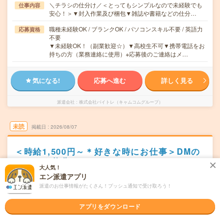
＼チラシの仕分け／＜とってもシンプルなので未経験でも
仕事内容
安心！＞▼封入作業及び梱包▼雑誌や書籍などの仕分…
職種未経験OK / ブランクOK / パソコンスキル不要 / 英語力
応募資格
不要
▼未経験OK！（副業歓迎☆）▼高校生不可▼携帯電話をお
持ちの方（業務連絡に使用）※応募後のご連絡はメ…
気になる!
応募へ進む
詳しく見る
派遣会社
株式会社バイトレ（キャムコムグループ）
未読
掲載日
2026/08/07
＜時給1,500円～＊好きな時にお仕事＞DMの
モクモク仕分け
大人気！
エン派遣アプリ
職種未経験OK
交通費別途支給あり
WEB登録OK
派遣
派遣のお仕事情報がたくさん！プッシュ通知で受け取ろう！
浜松市中央区
勤務地
浜松駅からバイク・車---分／新浜松駅からバイク・車---分
アプリをダウンロード
／遠州病院駅からバイク・車---分／自動車学校前駅からバ
イク・車---分／舞阪駅からバイク・車---分