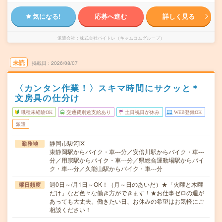
気になる!
応募へ進む
詳しく見る
派遣会社
株式会社バイトレ（キャムコムグループ）
未読
掲載日
2026/08/07
〈カンタン作業！〉スキマ時間にサクッと＊
文房具の仕分け
職種未経験OK
交通費別途支給あり
土日祝日が休み
WEB登録OK
派遣
静岡市駿河区
勤務地
東静岡駅からバイク・車---分／安倍川駅からバイク・車---
分／用宗駅からバイク・車---分／県総合運動場駅からバイ
ク・車---分／久能山駅からバイク・車---分
週0日～/月1日～OK！（月～日のあいだ）★「火曜と木曜
曜日頻度
だけ」など色々な働き方ができます！★お仕事ゼロの週が
あっても大丈夫。働きたい日、お休みの希望はお気軽にご
相談ください！