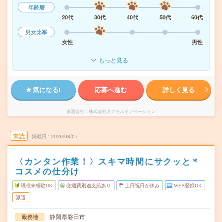
年齢層
20代
30代
40代
50代
60代
男女比率
女性
男性
もっと見る
気になる!
応募へ進む
詳しく見る
派遣会社
株式会社ネクセルイノベーション
未読
掲載日
2026/08/07
〈カンタン作業！〉スキマ時間にサクッと＊
コスメの仕分け
職種未経験OK
交通費別途支給あり
土日祝日が休み
WEB登録OK
派遣
静岡県磐田市
勤務地