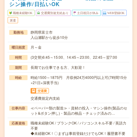
シン操作/日払いOK
職種未経験OK
交通費別途支給あり
土日祝日が休み
WEB登録OK
派遣
静岡県富士市
勤務地
入山瀬駅から徒歩10分
月～金
曜日頻度
(3交替)6:45～15:00、14:45～23:00、22:45～翌7:00
時間
長期でお仕事できる方、大歓迎！
期間
時給1500～1875円 月収例24万4000円以上可(7時間15分
時給
×21日+深夜手当)
交通費
交通費規定内支給
≪ペーパー類の製造≫・資材の投入・マシン操作(製品のセ
仕事内容
ット&ボタン押し)・製品の検品・チェック済みの…
職種未経験OK / ブランクOK / パソコンスキル不要 / 英語力
応募資格
不要
◆未経験OK！〇まずは事前登録だけでもOK！履歴書不要