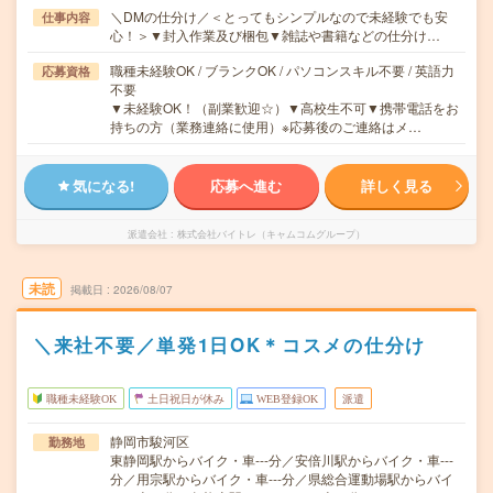
＼DMの仕分け／＜とってもシンプルなので未経験でも安
仕事内容
心！＞▼封入作業及び梱包▼雑誌や書籍などの仕分け…
職種未経験OK / ブランクOK / パソコンスキル不要 / 英語力
応募資格
不要
▼未経験OK！（副業歓迎☆）▼高校生不可▼携帯電話をお
持ちの方（業務連絡に使用）※応募後のご連絡はメ…
気になる!
応募へ進む
詳しく見る
派遣会社
株式会社バイトレ（キャムコムグループ）
未読
掲載日
2026/08/07
＼来社不要／単発1日OK＊コスメの仕分け
職種未経験OK
土日祝日が休み
WEB登録OK
派遣
静岡市駿河区
勤務地
東静岡駅からバイク・車---分／安倍川駅からバイク・車---
分／用宗駅からバイク・車---分／県総合運動場駅からバイ