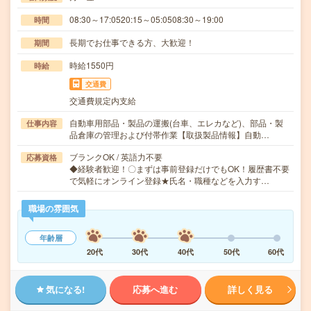
08:30～17:0520:15～05:0508:30～19:00
時間
長期でお仕事できる方、大歓迎！
期間
時給1550円
時給
交通費
交通費規定内支給
自動車用部品・製品の運搬(台車、エレカなど)、部品・製
仕事内容
品倉庫の管理および付帯作業【取扱製品情報】自動…
ブランクOK / 英語力不要
応募資格
◆経験者歓迎！〇まずは事前登録だけでもOK！履歴書不要
で気軽にオンライン登録★氏名・職種などを入力す…
職場の雰囲気
年齢層
20代
30代
40代
50代
60代
気になる!
応募へ進む
詳しく見る