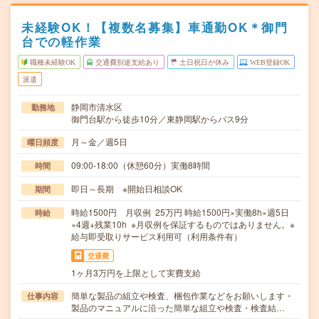
未経験OK！【複数名募集】車通勤OK＊御門
台での軽作業
職種未経験OK
交通費別途支給あり
土日祝日が休み
WEB登録OK
派遣
静岡市清水区
勤務地
御門台駅から徒歩10分／東静岡駅からバス9分
月～金／週5日
曜日頻度
09:00-18:00（休憩60分）実働8時間
時間
即日～長期 ※開始日相談OK
期間
時給1500円 月収例 25万円 時給1500円×実働8h×週5日
時給
×4週+残業10h ※月収例を保証するものではありません。※
給与即受取りサービス利用可（利用条件有）
交通費
1ヶ月3万円を上限として実費支給
簡単な製品の組立や検査、梱包作業などをお願いします・
仕事内容
製品のマニュアルに沿った簡単な組立や検査・検査結…