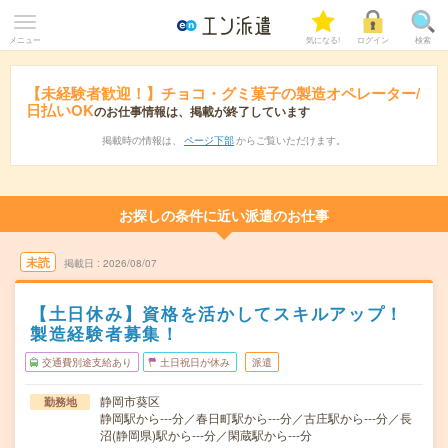
メニュー
気になる!
ログイン
検索
【未経験者歓迎！】チョコ・グミ菓子の製造オペレーター/
日払いOK
のお仕事情報は、掲載が終了しています
掲載時の情報は、
ページ下部
からご覧いただけます。
お探しの条件に近い派遣のお仕事
未読
掲載日
2026/08/07
【土日休み】資格を活かしてスキルアップ！
製造経験者募集！
交通費別途支給あり
土日祝日が休み
派遣
静岡市葵区
勤務地
静岡駅から---分／春日町駅から---分／古庄駅から---分／長
沼(静岡県)駅から---分／閑蔵駅から---分