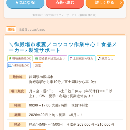
気になる!
応募へ進む
詳しく見る
派遣会社
株式会社テクノ・サービス（無期雇用派遣）
未読
掲載日
2026/08/07
＼御殿場市板妻／コツコツ作業中心！食品メ
ーカー×製造サポート
職種未経験OK
交通費別途支給あり
土日祝日が休み
残業なし
WEB登録OK
派遣
静岡県御殿場市
勤務地
御殿場駅から車10分／富士岡駅から車10分
月～金（週5日） ※土日祝日休み（年間休日120日以
曜日頻度
上）、GW・夏季・冬期に長期連休あり！
09:00～17:00(実働7時間 休憩1時間)
時間
2026年09月上旬～長期 ※9月～！
期間
時給1450円～1500円 月収例 203,000円～210,000円
時給