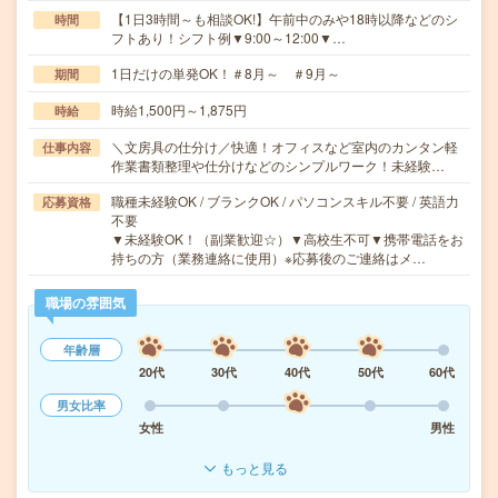
【1日3時間～も相談OK!】午前中のみや18時以降などのシ
時間
フトあり！シフト例▼9:00～12:00▼…
1日だけの単発OK！＃8月～ ＃9月～
期間
時給1,500円～1,875円
時給
＼文房具の仕分け／快適！オフィスなど室内のカンタン軽
仕事内容
作業書類整理や仕分けなどのシンプルワーク！未経験…
職種未経験OK / ブランクOK / パソコンスキル不要 / 英語力
応募資格
不要
▼未経験OK！（副業歓迎☆）▼高校生不可▼携帯電話をお
持ちの方（業務連絡に使用）※応募後のご連絡はメ…
職場の雰囲気
年齢層
20代
30代
40代
50代
60代
男女比率
女性
男性
もっと見る