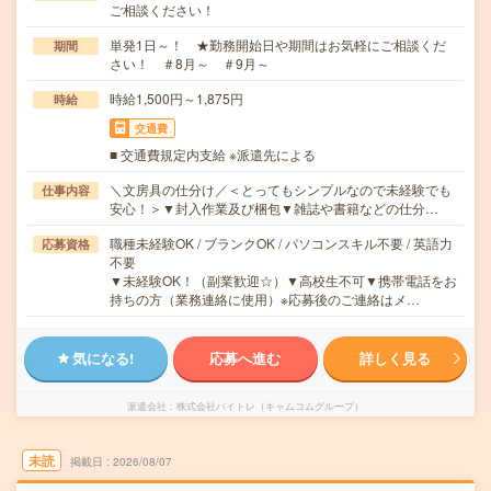
ご相談ください！
単発1日～！ ★勤務開始日や期間はお気軽にご相談くだ
期間
さい！ ＃8月～ ＃9月～
時給1,500円～1,875円
時給
交通費
■ 交通費規定内支給 ※派遣先による
＼文房具の仕分け／＜とってもシンプルなので未経験でも
仕事内容
安心！＞▼封入作業及び梱包▼雑誌や書籍などの仕分…
職種未経験OK / ブランクOK / パソコンスキル不要 / 英語力
応募資格
不要
▼未経験OK！（副業歓迎☆）▼高校生不可▼携帯電話をお
持ちの方（業務連絡に使用）※応募後のご連絡はメ…
気になる!
応募へ進む
詳しく見る
派遣会社
株式会社バイトレ（キャムコムグループ）
未読
掲載日
2026/08/07