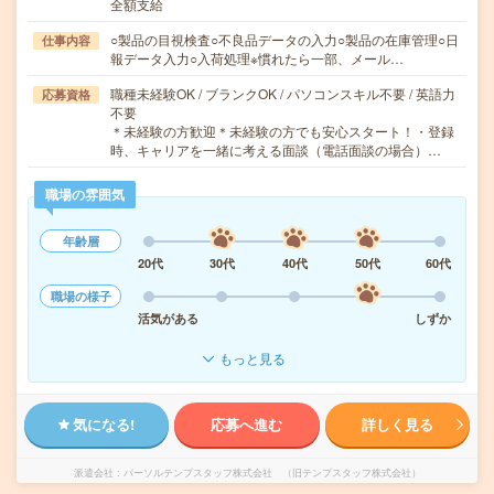
全額支給
○製品の目視検査○不良品データの入力○製品の在庫管理○日
仕事内容
報データ入力○入荷処理※慣れたら一部、メール…
職種未経験OK / ブランクOK / パソコンスキル不要 / 英語力
応募資格
不要
＊未経験の方歓迎＊未経験の方でも安心スタート！・登録
時、キャリアを一緒に考える面談（電話面談の場合）…
職場の雰囲気
年齢層
20代
30代
40代
50代
60代
職場の様子
活気がある
しずか
もっと見る
気になる!
応募へ進む
詳しく見る
派遣会社
パーソルテンプスタッフ株式会社 （旧テンプスタッフ株式会社）