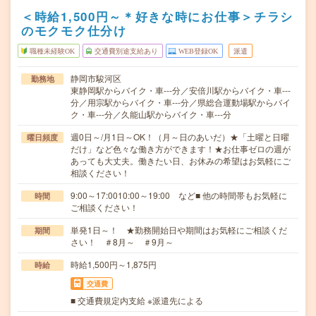
＜時給1,500円～＊好きな時にお仕事＞チラシ
のモクモク仕分け
職種未経験OK
交通費別途支給あり
WEB登録OK
派遣
静岡市駿河区
勤務地
東静岡駅からバイク・車---分／安倍川駅からバイク・車---
分／用宗駅からバイク・車---分／県総合運動場駅からバイ
ク・車---分／久能山駅からバイク・車---分
週0日～/月1日～OK！（月～日のあいだ）★「土曜と日曜
曜日頻度
だけ」など色々な働き方ができます！★お仕事ゼロの週が
あっても大丈夫。働きたい日、お休みの希望はお気軽にご
相談ください！
9:00～17:0010:00～19:00 など■ 他の時間帯もお気軽に
時間
ご相談ください！
単発1日～！ ★勤務開始日や期間はお気軽にご相談くだ
期間
さい！ ＃8月～ ＃9月～
時給1,500円～1,875円
時給
交通費
■ 交通費規定内支給 ※派遣先による