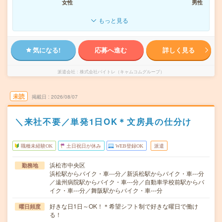
女性
男性
もっと見る
気になる!
応募へ進む
詳しく見る
派遣会社
株式会社バイトレ（キャムコムグループ）
未読
掲載日
2026/08/07
＼来社不要／単発1日OK＊文房具の仕分け
職種未経験OK
土日祝日が休み
WEB登録OK
派遣
浜松市中央区
勤務地
浜松駅からバイク・車---分／新浜松駅からバイク・車---分
／遠州病院駅からバイク・車---分／自動車学校前駅からバ
イク・車---分／舞阪駅からバイク・車---分
好きな日1日～OK！＊希望シフト制で好きな曜日で働け
曜日頻度
る！