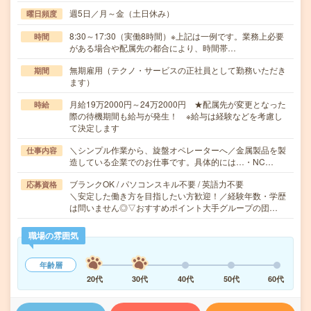
週5日／月～金（土日休み）
曜日頻度
8:30～17:30（実働8時間）※上記は一例です。業務上必要
時間
がある場合や配属先の都合により、時間帯…
無期雇用（テクノ・サービスの正社員として勤務いただき
期間
ます）
月給19万2000円～24万2000円 ★配属先が変更となった
時給
際の待機期間も給与が発生！ ※給与は経験などを考慮し
て決定します
＼シンプル作業から、旋盤オペレーターへ／金属製品を製
仕事内容
造している企業でのお仕事です。具体的には…・NC…
ブランクOK / パソコンスキル不要 / 英語力不要
応募資格
＼安定した働き方を目指したい方歓迎！／経験年数・学歴
は問いません◎▽おすすめポイント大手グループの団…
職場の雰囲気
年齢層
20代
30代
40代
50代
60代