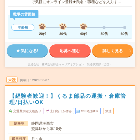
で気軽にオンライン登録★氏名・職種などを入力す…
職場の雰囲気
年齢層
20代
30代
40代
50代
60代
気になる!
応募へ進む
詳しく見る
派遣会社
株式会社綜合キャリアオプション 製造事業部（全国）
未読
掲載日
2026/08/07
【経験者歓迎！】くるま部品の運搬・倉庫管
理/日払いOK
交通費別途支給あり
土日祝日が休み
WEB登録OK
派遣
静岡県湖西市
勤務地
鷲津駅から車10分
月～金
曜日頻度