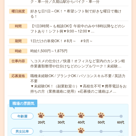
ク・車---分／久能山駅からバイク・車---分
好きな日1日～OK！＊希望シフト制で好きな曜日で働け
曜日頻度
る！
【1日3時間～も相談OK!】午前中のみや18時以降などのシ
時間
フトあり！シフト例▼9:00～12:00▼…
1日だけの単発OK！＃8月～ ＃9月～
期間
時給1,500円～1,875円
時給
＼コスメの仕分け／快適！オフィスなど室内のカンタン軽
仕事内容
作業書類整理や仕分けなどのシンプルワーク！未経験…
職種未経験OK / ブランクOK / パソコンスキル不要 / 英語力
応募資格
不要
▼未経験OK！（副業歓迎☆）▼高校生不可▼携帯電話をお
持ちの方（業務連絡に使用）※応募後のご連絡はメ…
職場の雰囲気
年齢層
20代
30代
40代
50代
60代
男女比率