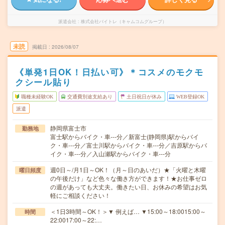
派遣会社
株式会社バイトレ（キャムコムグループ）
未読
掲載日
2026/08/07
《単発1日OK！日払い可》＊コスメのモクモ
クシール貼り
職種未経験OK
交通費別途支給あり
土日祝日が休み
WEB登録OK
派遣
静岡県富士市
勤務地
富士駅からバイク・車---分／新富士(静岡県)駅からバイ
ク・車---分／富士川駅からバイク・車---分／吉原駅からバ
イク・車---分／入山瀬駅からバイク・車---分
週0日～/月1日～OK！（月～日のあいだ）★「火曜と木曜
曜日頻度
の午後だけ」など色々な働き方ができます！★お仕事ゼロ
の週があっても大丈夫。働きたい日、お休みの希望はお気
軽にご相談ください！
＜1日3時間～OK！＞▼ 例えば… ▼15:00～18:0015:00～
時間
22:0017:00～22:…