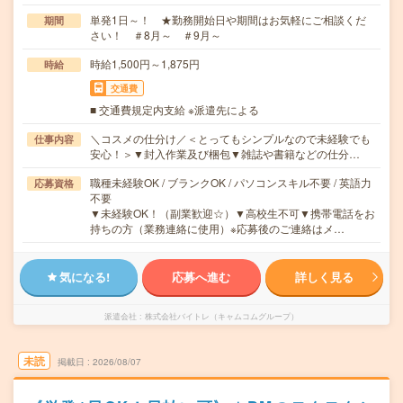
単発1日～！ ★勤務開始日や期間はお気軽にご相談くだ
期間
さい！ ＃8月～ ＃9月～
時給1,500円～1,875円
時給
交通費
■ 交通費規定内支給 ※派遣先による
＼コスメの仕分け／＜とってもシンプルなので未経験でも
仕事内容
安心！＞▼封入作業及び梱包▼雑誌や書籍などの仕分…
職種未経験OK / ブランクOK / パソコンスキル不要 / 英語力
応募資格
不要
▼未経験OK！（副業歓迎☆）▼高校生不可▼携帯電話をお
持ちの方（業務連絡に使用）※応募後のご連絡はメ…
気になる!
応募へ進む
詳しく見る
派遣会社
株式会社バイトレ（キャムコムグループ）
未読
掲載日
2026/08/07