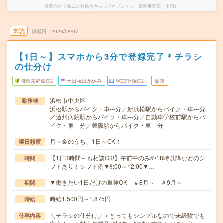
派遣会社
株式会社綜合キャリアオプション 製造事業部（全国）
未読
掲載日
2026/08/07
【1日～】スマホから3分で登録完了＊チラシ
の仕分け
職種未経験OK
土日祝日が休み
WEB登録OK
派遣
浜松市中央区
勤務地
浜松駅からバイク・車---分／新浜松駅からバイク・車---分
／遠州病院駅からバイク・車---分／自動車学校前駅からバ
イク・車---分／舞阪駅からバイク・車---分
月～金のうち、1日～OK！
曜日頻度
【1日3時間～も相談OK!】午前中のみや18時以降などのシ
時間
フトあり！シフト例▼9:00～12:00▼…
▼働きたい1日だけの単発OK ＃8月～ ＃9月～
期間
時給1,500円～1,875円
時給
＼チラシの仕分け／＜とってもシンプルなので未経験でも
仕事内容