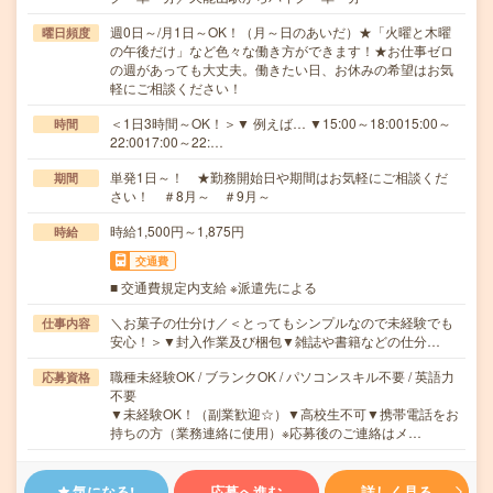
週0日～/月1日～OK！（月～日のあいだ）★「火曜と木曜
曜日頻度
の午後だけ」など色々な働き方ができます！★お仕事ゼロ
の週があっても大丈夫。働きたい日、お休みの希望はお気
軽にご相談ください！
＜1日3時間～OK！＞▼ 例えば… ▼15:00～18:0015:00～
時間
22:0017:00～22:…
単発1日～！ ★勤務開始日や期間はお気軽にご相談くだ
期間
さい！ ＃8月～ ＃9月～
時給1,500円～1,875円
時給
交通費
■ 交通費規定内支給 ※派遣先による
＼お菓子の仕分け／＜とってもシンプルなので未経験でも
仕事内容
安心！＞▼封入作業及び梱包▼雑誌や書籍などの仕分…
職種未経験OK / ブランクOK / パソコンスキル不要 / 英語力
応募資格
不要
▼未経験OK！（副業歓迎☆）▼高校生不可▼携帯電話をお
持ちの方（業務連絡に使用）※応募後のご連絡はメ…
気になる!
応募へ進む
詳しく見る