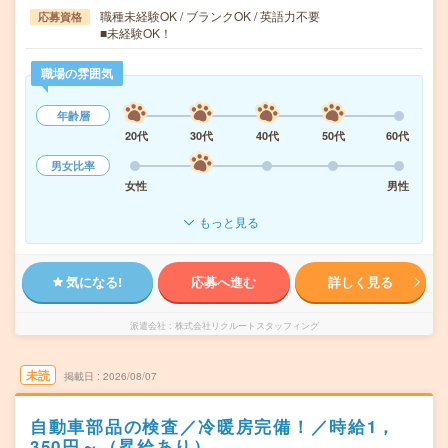
職種未経験OK / ブランクOK / 英語力不要
応募資格
■未経験OK！
職場の雰囲気
年齢層
20代
30代
40代
50代
60代
男女比率
女性
男性
もっと見る
気になる!
応募へ進む
詳しく見る
派遣会社
株式会社リクルートスタッフィング
未読
掲載日
2026/08/07
自動車部品の検査／冷暖房完備！／時給1，
350円～（昇給あり）