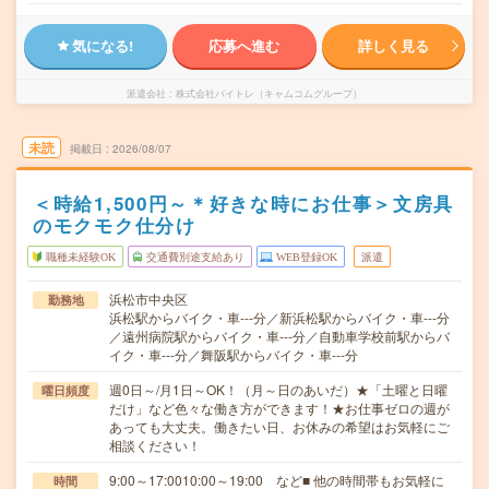
気になる!
応募へ進む
詳しく見る
派遣会社
株式会社バイトレ（キャムコムグループ）
未読
掲載日
2026/08/07
＜時給1,500円～＊好きな時にお仕事＞文房具
のモクモク仕分け
職種未経験OK
交通費別途支給あり
WEB登録OK
派遣
浜松市中央区
勤務地
浜松駅からバイク・車---分／新浜松駅からバイク・車---分
／遠州病院駅からバイク・車---分／自動車学校前駅からバ
イク・車---分／舞阪駅からバイク・車---分
週0日～/月1日～OK！（月～日のあいだ）★「土曜と日曜
曜日頻度
だけ」など色々な働き方ができます！★お仕事ゼロの週が
あっても大丈夫。働きたい日、お休みの希望はお気軽にご
相談ください！
9:00～17:0010:00～19:00 など■ 他の時間帯もお気軽に
時間