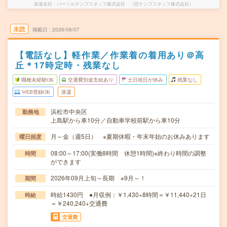
派遣会社
パーソルテンプスタッフ株式会社 （旧テンプスタッフ株式会社）
未読
掲載日
2026/08/07
【電話なし】軽作業／作業着の着用あり＠高
丘＊17時定時・残業なし
職種未経験OK
交通費別途支給あり
土日祝日が休み
残業なし
WEB登録OK
派遣
浜松市中央区
勤務地
上島駅から車10分／自動車学校前駅から車10分
月～金（週5日） ※夏期休暇・年末年始のお休みあります
曜日頻度
08:00～17:00(実働8時間 休憩1時間)※終わり時間の調整
時間
ができます
2026年09月上旬～長期 ※9月～！
期間
時給1430円 ●月収例：￥1,430×8時間＝￥11,440×21日
時給
＝￥240,240+交通費
交通費