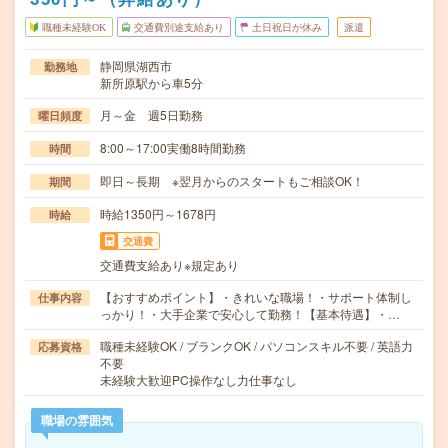
職種未経験OK
交通費別途支給あり
土日祝日が休み
派遣
静岡県湖西市
勤務地
新所原駅から車5分
月～金 週5日勤務
曜日頻度
8:00～17:00実働8時間勤務
時間
即日～長期 ※翌月からのスタートもご相談OK！
期間
時給1350円～1678円
時給
交通費
交通費支給あり※規定あり
【おすすめポイント】・きれいな職場！・サポート体制し
仕事内容
っかり！・大手企業で安心して勤務！【基本待遇】・…
職種未経験OK / ブランクOK / パソコンスキル不要 / 英語力
応募資格
不要
未経験大歓迎PC操作なし力仕事なし
職場の雰囲気