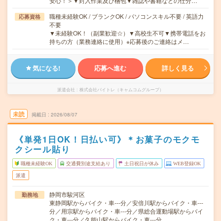
安心！＞▼封入作業及び梱包▼雑誌や書籍などの仕分…
職種未経験OK / ブランクOK / パソコンスキル不要 / 英語力
応募資格
不要
▼未経験OK！（副業歓迎☆）▼高校生不可▼携帯電話をお
持ちの方（業務連絡に使用）※応募後のご連絡はメ…
気になる!
応募へ進む
詳しく見る
派遣会社
株式会社バイトレ（キャムコムグループ）
未読
掲載日
2026/08/07
《単発1日OK！日払い可》＊お菓子のモクモ
クシール貼り
職種未経験OK
交通費別途支給あり
土日祝日が休み
WEB登録OK
派遣
静岡市駿河区
勤務地
東静岡駅からバイク・車---分／安倍川駅からバイク・車---
分／用宗駅からバイク・車---分／県総合運動場駅からバイ
ク・車---分／久能山駅からバイク・車---分