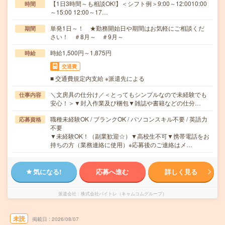
【1日3時間～も相談OK!】＜シフト例＞9:00～12:0010:00
時間
～15:00 12:00～17…
単発1日～！ ★勤務開始日や期間はお気軽にご相談くだ
期間
さい！ ＃8月～ ＃9月～
時給1,500円～1,875円
時給
交通費
■ 交通費規定内支給 ※派遣先による
＼文房具の仕分け／＜とってもシンプルなので未経験でも
仕事内容
安心！＞▼封入作業及び梱包▼雑誌や書籍などの仕分…
職種未経験OK / ブランクOK / パソコンスキル不要 / 英語力
応募資格
不要
▼未経験OK！（副業歓迎☆）▼高校生不可▼携帯電話をお
持ちの方（業務連絡に使用）※応募後のご連絡はメ…
気になる!
応募へ進む
詳しく見る
派遣会社
株式会社バイトレ（キャムコムグループ）
未読
掲載日
2026/08/07