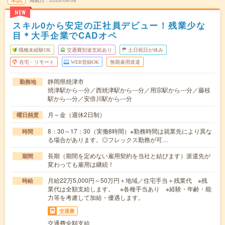
掲載日
2026/08/08
NEW
スキル0から安定の正社員デビュー！残業少な
目＊大手企業でCADオペ
職種未経験OK
交通費別途支給あり
土日祝日が休み
在宅・リモート
WEB登録OK
無期雇用派遣
静岡県焼津市
勤務地
焼津駅から---分／西焼津駅から---分／用宗駅から---分／藤枝
駅から---分／安倍川駅から---分
月～金（週休2日制）
曜日頻度
8：30～17：30（実働8時間）※勤務時間は就業先により異な
時間
る場合があります。◎フレックス勤務が可…
長期（期間を定めない雇用契約を当社と結びます）派遣先が
期間
変わっても雇用は継続！
月給22万5,000円～50万円＋地域／住宅手当＋残業代 ※残
時給
業代は全額支給します。 ※各種手当あり ※経験・年齢・能
力等を考慮して加給・優遇します。
交通費
交通費全額支給