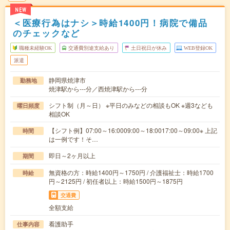
NEW
＜医療行為はナシ＞時給1400円！病院で備品
のチェックなど
職種未経験OK
交通費別途支給あり
土日祝日が休み
WEB登録OK
派遣
静岡県焼津市
勤務地
焼津駅から---分／西焼津駅から---分
シフト制（月～日） ※平日のみなどの相談もOK ※週3なども
曜日頻度
相談OK
【シフト例】07:00～16:0009:00～18:0017:00～09:00※ 上記
時間
は一例です！そ…
即日～2ヶ月以上
期間
無資格の方：時給1400円～1750円 / 介護福祉士：時給1700
時給
円～2125円 / 初任者以上：時給1500円～1875円
交通費
全額支給
看護助手
仕事内容