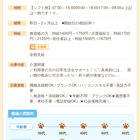
【シフト例】07:00～16:0009:00～18:0017:00～09:00※ 上記
時間
は一例です！そ…
即日～2ヶ月以上 ■開始日の相談OK！
期間
無資格の方：時給1400円～1750円 / 介護福祉士：時給1700
時給
円～2125円 / 初任者以上：時給1500円～1875円
交通費
全額支給
介護関連
仕事内容
／利用者の方の日常生活をサポート！＼▽具体的には…・買
い物や散歩に付き添ったり・折り紙や体操などのレ…
職種未経験OK / ブランクOK / パソコンスキル不要 / 英語力不
応募資格
要
＼無資格＊未経験OK／★年齢不問・ブランクOK★履歴書不
要・来社不要（電話登録OK）★社会保険完備＼…
職場の雰囲気
年齢層
20代
30代
40代
50代
60代