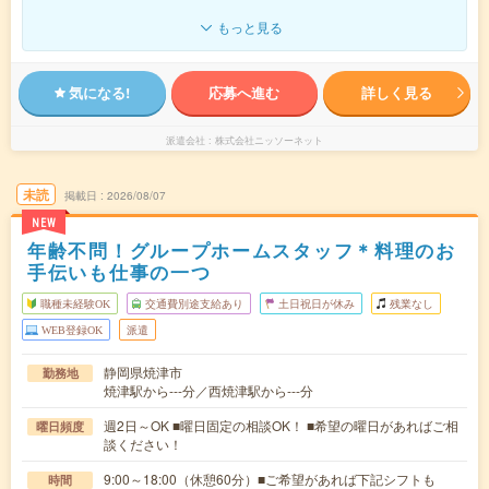
もっと見る
気になる!
応募へ進む
詳しく見る
派遣会社
株式会社ニッソーネット
未読
掲載日
2026/08/07
NEW
年齢不問！グループホームスタッフ＊料理のお
手伝いも仕事の一つ
職種未経験OK
交通費別途支給あり
土日祝日が休み
残業なし
WEB登録OK
派遣
静岡県焼津市
勤務地
焼津駅から---分／西焼津駅から---分
週2日～OK ■曜日固定の相談OK！ ■希望の曜日があればご相
曜日頻度
談ください！
9:00～18:00（休憩60分）■ご希望があれば下記シフトも
時間