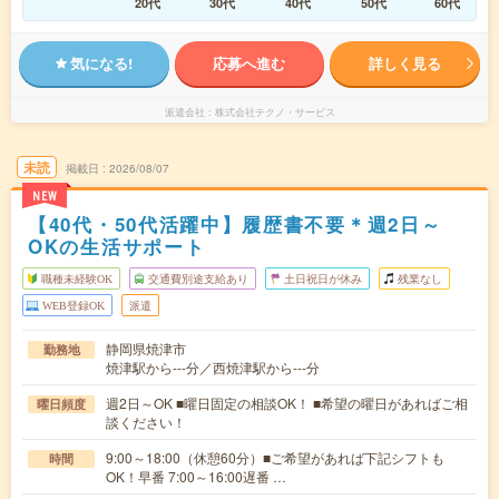
20代
30代
40代
50代
60代
気になる!
応募へ進む
詳しく見る
派遣会社
株式会社テクノ・サービス
未読
掲載日
2026/08/07
NEW
【40代・50代活躍中】履歴書不要＊週2日～
OKの生活サポート
職種未経験OK
交通費別途支給あり
土日祝日が休み
残業なし
WEB登録OK
派遣
静岡県焼津市
勤務地
焼津駅から---分／西焼津駅から---分
週2日～OK ■曜日固定の相談OK！ ■希望の曜日があればご相
曜日頻度
談ください！
9:00～18:00（休憩60分）■ご希望があれば下記シフトも
時間
OK！早番 7:00～16:00遅番 …