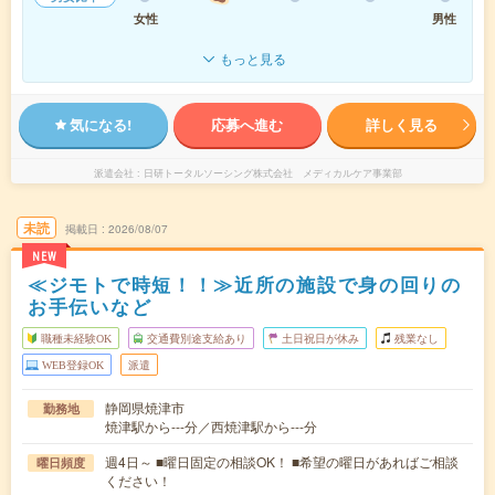
女性
男性
もっと見る
気になる!
応募へ進む
詳しく見る
派遣会社
日研トータルソーシング株式会社 メディカルケア事業部
未読
掲載日
2026/08/07
NEW
≪ジモトで時短！！≫近所の施設で身の回りの
お手伝いなど
職種未経験OK
交通費別途支給あり
土日祝日が休み
残業なし
WEB登録OK
派遣
静岡県焼津市
勤務地
焼津駅から---分／西焼津駅から---分
週4日～ ■曜日固定の相談OK！ ■希望の曜日があればご相談
曜日頻度
ください！