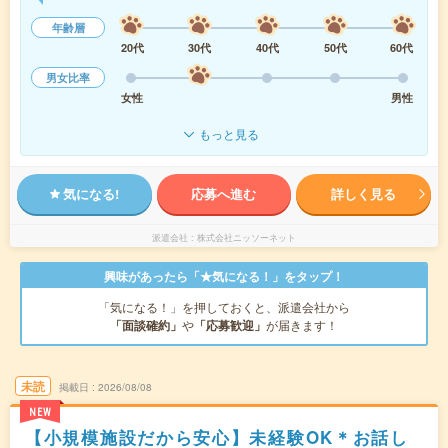
年齢層
20代
30代
40代
50代
60代
男女比率
女性
男性
もっと見る
気になる!
応募へ進む
詳しく見る
派遣会社
株式会社ニッソーネット
興味があったら「★気になる！」をタップ！
「気になる！」を押しておくと、派遣会社から
「面談確約」
や
「応募歓迎」
が届きます！
未読
掲載日
2026/08/08
NEW
【小規模施設だから安心】未経験OK＊お話し