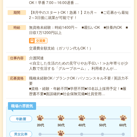
OK！早番 7:00～16:00遅番 …
【8月中のスタートOK！急募！】2カ月～ ■ご応募から最短
期間
2～3日後に就業が可能です！
無資格未経験：時給1400円～ ■週払いOK ■扶養内OK ■
時給
日収1万1200円以上
交通費
交通費全額支給（ガソリン代もOK！）
介護関連
仕事内容
≪自立した生活のための見守りやお手伝い！≫お年寄りが少
人数で生活する「グループホーム」。利用者さんが…
職種未経験OK / ブランクOK / パソコンスキル不要 / 英語力不
応募資格
要
■資格・経験・年齢不問■学歴不問■10名以上採用予定！■履
歴書不要■面談確約■社会保険完備■社員登用…
職場の雰囲気
年齢層
20代
30代
40代
50代
60代
男女比率