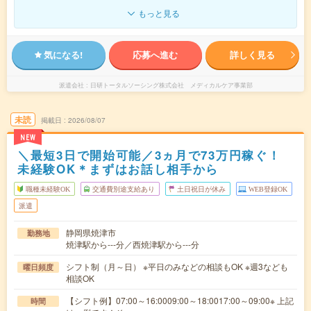
もっと見る
気になる!
応募へ進む
詳しく見る
派遣会社
日研トータルソーシング株式会社 メディカルケア事業部
未読
掲載日
2026/08/07
NEW
＼最短3日で開始可能／3ヵ月で73万円稼ぐ！
未経験OK＊まずはお話し相手から
職種未経験OK
交通費別途支給あり
土日祝日が休み
WEB登録OK
派遣
静岡県焼津市
勤務地
焼津駅から---分／西焼津駅から---分
シフト制（月～日） ※平日のみなどの相談もOK ※週3なども
曜日頻度
相談OK
【シフト例】07:00～16:0009:00～18:0017:00～09:00※ 上記
時間