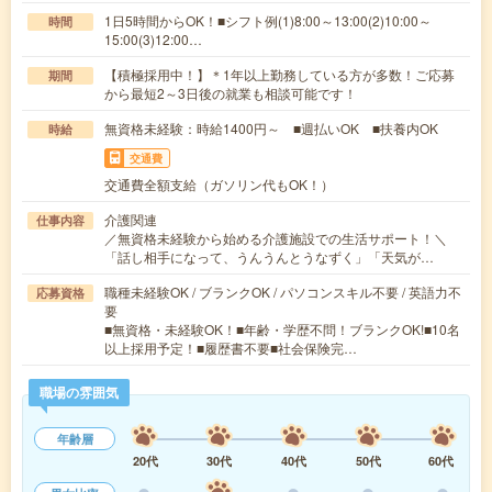
1日5時間からOK！■シフト例(1)8:00～13:00(2)10:00～
時間
15:00(3)12:00…
【積極採用中！】＊1年以上勤務している方が多数！ご応募
期間
から最短2～3日後の就業も相談可能です！
無資格未経験：時給1400円～ ■週払いOK ■扶養内OK
時給
交通費
交通費全額支給（ガソリン代もOK！）
介護関連
仕事内容
／無資格未経験から始める介護施設での生活サポート！＼
「話し相手になって、うんうんとうなずく」「天気が…
職種未経験OK / ブランクOK / パソコンスキル不要 / 英語力不
応募資格
要
■無資格・未経験OK！■年齢・学歴不問！ブランクOK!■10名
以上採用予定！■履歴書不要■社会保険完…
職場の雰囲気
年齢層
20代
30代
40代
50代
60代