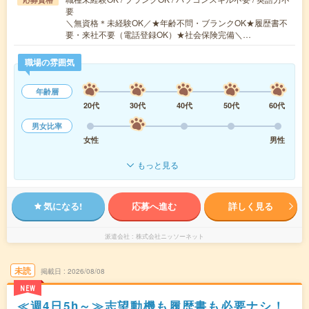
要
＼無資格＊未経験OK／★年齢不問・ブランクOK★履歴書不
要・来社不要（電話登録OK）★社会保険完備＼…
職場の雰囲気
年齢層
20代
30代
40代
50代
60代
男女比率
女性
男性
もっと見る
気になる!
応募へ進む
詳しく見る
派遣会社
株式会社ニッソーネット
未読
掲載日
2026/08/08
NEW
≪週4日5h～≫志望動機も履歴書も必要ナシ！