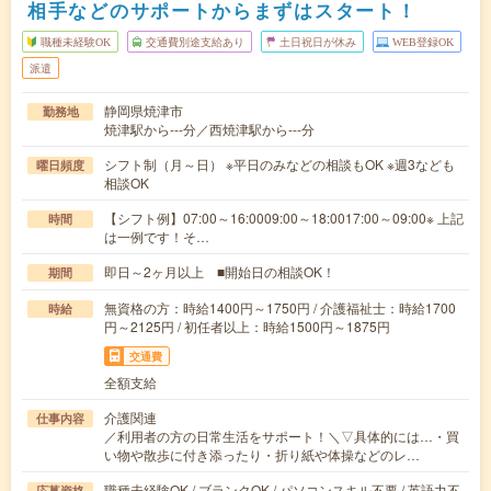
相手などのサポートからまずはスタート！
職種未経験OK
交通費別途支給あり
土日祝日が休み
WEB登録OK
派遣
静岡県焼津市
勤務地
焼津駅から---分／西焼津駅から---分
シフト制（月～日） ※平日のみなどの相談もOK ※週3なども
曜日頻度
相談OK
【シフト例】07:00～16:0009:00～18:0017:00～09:00※ 上記
時間
は一例です！そ…
即日～2ヶ月以上 ■開始日の相談OK！
期間
無資格の方：時給1400円～1750円 / 介護福祉士：時給1700
時給
円～2125円 / 初任者以上：時給1500円～1875円
交通費
全額支給
介護関連
仕事内容
／利用者の方の日常生活をサポート！＼▽具体的には…・買
い物や散歩に付き添ったり・折り紙や体操などのレ…
職種未経験OK / ブランクOK / パソコンスキル不要 / 英語力不
応募資格