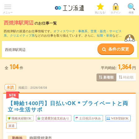
メニュー
気になる!
ログイン
検索
西焼津駅周辺
のお仕事一覧
西焼津駅の派遣のお仕事情報です。
オフィスワーク・事務系
、
営業・販売・サービス
系
、
クリエイティブ系
などのお仕事を取り揃えています。さらに、
短期
・
単発
などの
期間や、
職種未経験OK
などのこだわり条件で絞り込んでいただけます。
条件の変更
また、
藤枝駅
・
焼津駅
・
安倍川駅
・
六合駅
・
島田(静岡県)駅
など近隣駅のお仕事もご確
西焼津駅周辺
認いただけます。
104
1,364
全
件
平均時給:
円
時給順
新着順
未読
掲載日
2026/08/08
NEW
【時給1400円】日払いOK＊プライベートと両
立⇒生活サポ
職種未経験OK
交通費別途支給あり
土日祝日が休み
WEB登録OK
派遣
静岡県焼津市
勤務地