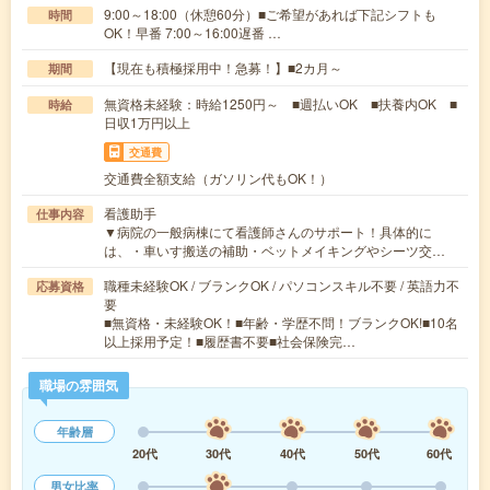
9:00～18:00（休憩60分）■ご希望があれば下記シフトも
時間
OK！早番 7:00～16:00遅番 …
【現在も積極採用中！急募！】■2カ月～
期間
無資格未経験：時給1250円～ ■週払いOK ■扶養内OK ■
時給
日収1万円以上
交通費
交通費全額支給（ガソリン代もOK！）
看護助手
仕事内容
▼病院の一般病棟にて看護師さんのサポート！具体的に
は、・車いす搬送の補助・ベットメイキングやシーツ交…
職種未経験OK / ブランクOK / パソコンスキル不要 / 英語力不
応募資格
要
■無資格・未経験OK！■年齢・学歴不問！ブランクOK!■10名
以上採用予定！■履歴書不要■社会保険完…
職場の雰囲気
年齢層
20代
30代
40代
50代
60代
男女比率