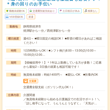
＊身の回りのお手伝い
職種未経験OK
交通費別途支給あり
土日祝日が休み
残業なし
WEB登録OK
派遣
静岡県焼津市
勤務地
焼津駅から---分／西焼津駅から---分
週4日～ ■曜日固定の相談OK！ ■希望の曜日があればご相談
曜日頻度
ください！
1日5時間からOK！■シフト例(1)8:00～13:00(2)10:00～
時間
15:00(3)12:00…
【積極採用中！】＊1年以上勤務している方が多数！ご応募
期間
から最短2～3日後の就業も相談可能です！
無資格未経験：時給1400円～ ■週払いOK ■扶養内OK
時給
交通費
交通費全額支給（ガソリン代もOK！）
介護関連
仕事内容
／無資格未経験から始める介護施設での生活サポート！＼
「話し相手になって、うんうんとうなずく」「天気が…