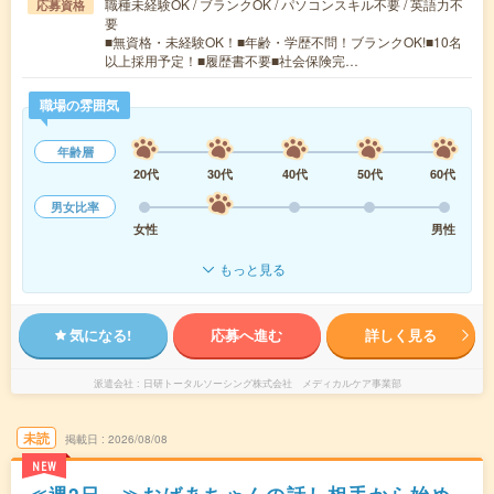
職種未経験OK / ブランクOK / パソコンスキル不要 / 英語力不
応募資格
要
■無資格・未経験OK！■年齢・学歴不問！ブランクOK!■10名
以上採用予定！■履歴書不要■社会保険完…
職場の雰囲気
年齢層
20代
30代
40代
50代
60代
男女比率
女性
男性
もっと見る
気になる!
応募へ進む
詳しく見る
派遣会社
日研トータルソーシング株式会社 メディカルケア事業部
未読
掲載日
2026/08/08
NEW