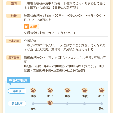
【現在も積極採用中！急募！】長期でじっくり安心して働け
期間
る！応募から最短2～3日後に就業可能！
無資格未経験：時給1400円～ ■週払いOK ■扶養内OK ■
時給
日収1万1200円以上
交通費
交通費全額支給（ガソリン代もOK！）
介護関連
仕事内容
「誰かの役に立ちたい」「人と話すことが好き」そんな気持
ちがあれば大丈夫。無資格・未経験から始められる…
職種未経験OK / ブランクOK / パソコンスキル不要 / 英語力不
応募資格
要
■資格・経験・年齢不問■学歴不問■10名以上採用予定！■履
歴書・志望動機不要■面談確約■社会保険完備…
職場の雰囲気
年齢層
20代
30代
40代
50代
60代
男女比率
女性
男性