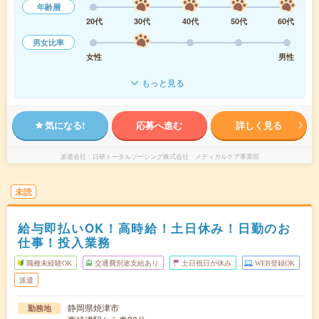
年齢層
20代
30代
40代
50代
60代
男女比率
女性
男性
もっと見る
気になる!
応募へ進む
詳しく見る
派遣会社
日研トータルソーシング株式会社 メディカルケア事業部
未読
給与即払いOK！高時給！土日休み！日勤のお
仕事！投入業務
職種未経験OK
交通費別途支給あり
土日祝日が休み
WEB登録OK
派遣
静岡県焼津市
勤務地