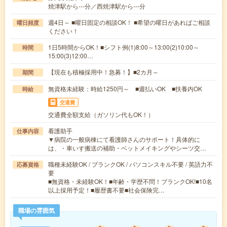
焼津駅から---分／西焼津駅から---分
週4日～ ■曜日固定の相談OK！ ■希望の曜日があればご相談
曜日頻度
ください！
1日5時間からOK！■シフト例(1)8:00～13:00(2)10:00～
時間
15:00(3)12:00…
【現在も積極採用中！急募！】■2カ月～
期間
無資格未経験：時給1250円～ ■週払いOK ■扶養内OK
時給
交通費
交通費全額支給（ガソリン代もOK！）
看護助手
仕事内容
▼病院の一般病棟にて看護師さんのサポート！具体的に
は、・車いす搬送の補助・ベットメイキングやシーツ交…
職種未経験OK / ブランクOK / パソコンスキル不要 / 英語力不
応募資格
要
■無資格・未経験OK！■年齢・学歴不問！ブランクOK!■10名
以上採用予定！■履歴書不要■社会保険完…
職場の雰囲気