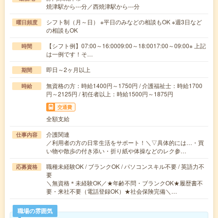
焼津駅から---分／西焼津駅から---分
シフト制（月～日） ※平日のみなどの相談もOK ※週3日など
曜日頻度
の相談もOK
【シフト例】07:00～16:0009:00～18:0017:00～09:00※ 上記
時間
は一例です！そ…
即日～2ヶ月以上
期間
無資格の方：時給1400円～1750円 / 介護福祉士：時給1700
時給
円～2125円 / 初任者以上：時給1500円～1875円
交通費
全額支給
介護関連
仕事内容
／利用者の方の日常生活をサポート！＼▽具体的には…・買
い物や散歩の付き添い・折り紙や体操などのレク参…
職種未経験OK / ブランクOK / パソコンスキル不要 / 英語力不
応募資格
要
＼無資格＊未経験OK／★年齢不問・ブランクOK★履歴書不
要・来社不要（電話登録OK）★社会保険完備＼…
職場の雰囲気