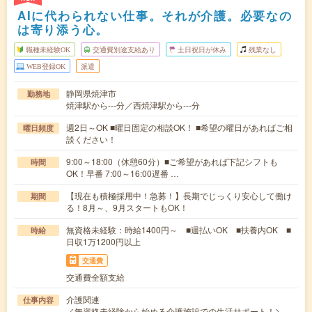
AIに代わられない仕事。それが介護。必要なの
は寄り添う心。
職種未経験OK
交通費別途支給あり
土日祝日が休み
残業なし
WEB登録OK
派遣
静岡県焼津市
勤務地
焼津駅から---分／西焼津駅から---分
週2日～OK ■曜日固定の相談OK！ ■希望の曜日があればご相
曜日頻度
談ください！
9:00～18:00（休憩60分）■ご希望があれば下記シフトも
時間
OK！早番 7:00～16:00遅番 …
【現在も積極採用中！急募！】長期でじっくり安心して働け
期間
る！8月～、9月スタートもOK！
無資格未経験：時給1400円～ ■週払いOK ■扶養内OK ■
時給
日収1万1200円以上
交通費
交通費全額支給
介護関連
仕事内容
／無資格未経験から始める介護施設での生活サポート！＼