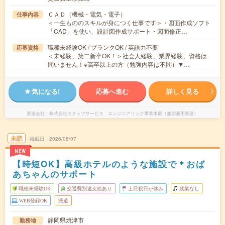
ＣＡＤ（機械・電気・電子）
仕事内容
＜一生もののスキルが身につく仕事です＞・図面作成ソフト
「CAD」を使い、設計図作成サポート・図面修正…
職種未経験OK / ブランクOK / 英語力不要
応募資格
＜未経験、第二新卒OK！＞社会人経験、業界経験、資格は
問いません！※高卒以上の方（勉強内容は不問）▼…
気になる!
応募へ進む
詳しく見る
派遣会社
株式会社スタッフサービス エンジニアリング事業本部（無期雇用派遣）
未読
掲載日
2026/08/07
NEW
【時短OK】高級ホテルのような施設で＊おば
あちゃんのサポート
職種未経験OK
交通費別途支給あり
土日祝日が休み
残業なし
WEB登録OK
派遣
静岡県焼津市
勤務地