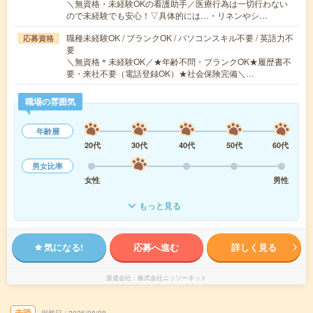
＼無資格・未経験OKの看護助手／医療行為は一切行わない
ので未経験でも安心！▽具体的には…・リネンやシ…
職種未経験OK / ブランクOK / パソコンスキル不要 / 英語力不
応募資格
要
＼無資格＊未経験OK／★年齢不問・ブランクOK★履歴書不
要・来社不要（電話登録OK）★社会保険完備＼…
職場の雰囲気
年齢層
20代
30代
40代
50代
60代
男女比率
女性
男性
もっと見る
気になる!
応募へ進む
詳しく見る
派遣会社
株式会社ニッソーネット
未読