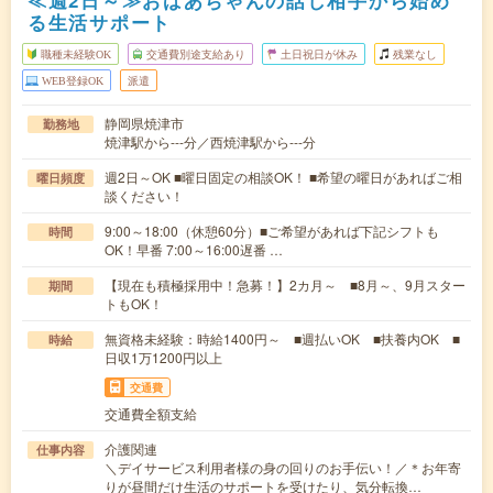
≪週2日～≫おばあちゃんの話し相手から始め
る生活サポート
職種未経験OK
交通費別途支給あり
土日祝日が休み
残業なし
WEB登録OK
派遣
静岡県焼津市
勤務地
焼津駅から---分／西焼津駅から---分
週2日～OK ■曜日固定の相談OK！ ■希望の曜日があればご相
曜日頻度
談ください！
9:00～18:00（休憩60分）■ご希望があれば下記シフトも
時間
OK！早番 7:00～16:00遅番 …
【現在も積極採用中！急募！】2カ月～ ■8月～、9月スター
期間
トもOK！
無資格未経験：時給1400円～ ■週払いOK ■扶養内OK ■
時給
日収1万1200円以上
交通費
交通費全額支給
介護関連
仕事内容
＼デイサービス利用者様の身の回りのお手伝い！／＊お年寄
りが昼間だけ生活のサポートを受けたり、気分転換…