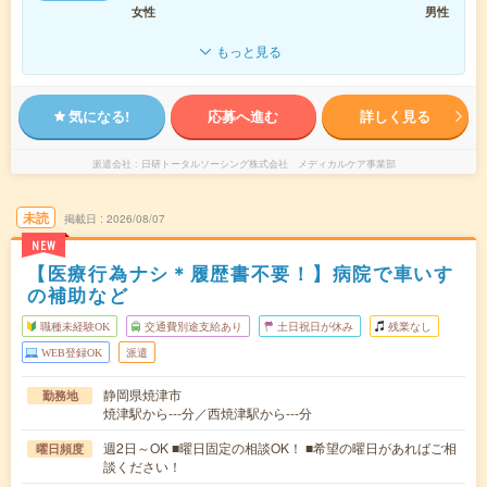
女性
男性
もっと見る
気になる!
応募へ進む
詳しく見る
派遣会社
日研トータルソーシング株式会社 メディカルケア事業部
未読
掲載日
2026/08/07
NEW
【医療行為ナシ＊履歴書不要！】病院で車いす
の補助など
職種未経験OK
交通費別途支給あり
土日祝日が休み
残業なし
WEB登録OK
派遣
静岡県焼津市
勤務地
焼津駅から---分／西焼津駅から---分
週2日～OK ■曜日固定の相談OK！ ■希望の曜日があればご相
曜日頻度
談ください！