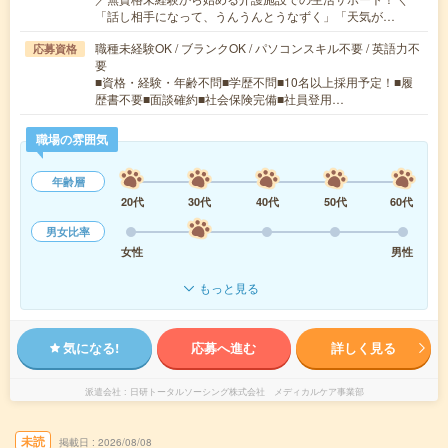
「話し相手になって、うんうんとうなずく」「天気が…
職種未経験OK / ブランクOK / パソコンスキル不要 / 英語力不
応募資格
要
■資格・経験・年齢不問■学歴不問■10名以上採用予定！■履
歴書不要■面談確約■社会保険完備■社員登用…
職場の雰囲気
年齢層
20代
30代
40代
50代
60代
男女比率
女性
男性
もっと見る
気になる!
応募へ進む
詳しく見る
派遣会社
日研トータルソーシング株式会社 メディカルケア事業部
未読
掲載日
2026/08/08