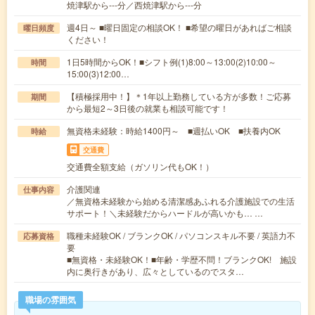
焼津駅から---分／西焼津駅から---分
週4日～ ■曜日固定の相談OK！ ■希望の曜日があればご相談
曜日頻度
ください！
1日5時間からOK！■シフト例(1)8:00～13:00(2)10:00～
時間
15:00(3)12:00…
【積極採用中！】＊1年以上勤務している方が多数！ご応募
期間
から最短2～3日後の就業も相談可能です！
無資格未経験：時給1400円～ ■週払いOK ■扶養内OK
時給
交通費
交通費全額支給（ガソリン代もOK！）
介護関連
仕事内容
／無資格未経験から始める清潔感あふれる介護施設での生活
サポート！＼未経験だからハードルが高いかも… …
職種未経験OK / ブランクOK / パソコンスキル不要 / 英語力不
応募資格
要
■無資格・未経験OK！■年齢・学歴不問！ブランクOK! 施設
内に奥行きがあり、広々としているのでスタ…
職場の雰囲気