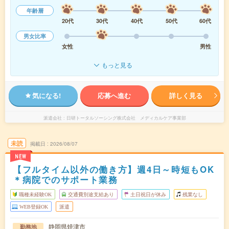
年齢層
20代
30代
40代
50代
60代
男女比率
女性
男性
もっと見る
気になる!
応募へ進む
詳しく見る
派遣会社
日研トータルソーシング株式会社 メディカルケア事業部
未読
掲載日
2026/08/07
NEW
【フルタイム以外の働き方】週4日～時短もOK
＊病院でのサポート業務
職種未経験OK
交通費別途支給あり
土日祝日が休み
残業なし
WEB登録OK
派遣
静岡県焼津市
勤務地