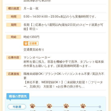
西焼津駅から車20分
月～金・祝
曜日頻度
5:00～14:0014:00～23:00※表記のうち実働8時間です。
時間
長期【ご応募から1週間以内(最短2日目)のスピード就業が可
期間
能】即日～
時給1350円
時給
交通費
交通費支給有り
マシンオペレーター
仕事内容
材料を釜に投入、容器を機械や手で洗浄、タブレット端末操
作作業をお願いします。(派遣)勤務時間選べます…
職種未経験OK / ブランクOK / パソコンスキル不要 / 英語力不
応募資格
要
【来社不要、WEB登録OK！】〇未経験大歓迎！〇フリータ
ー、主婦(夫) 大歓迎！ ※お仕事の掛け持ち…
職場の雰囲気
年齢層