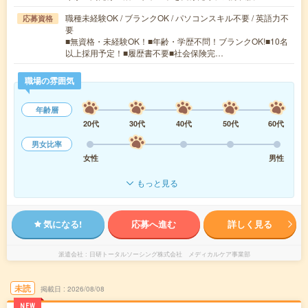
職種未経験OK / ブランクOK / パソコンスキル不要 / 英語力不
応募資格
要
■無資格・未経験OK！■年齢・学歴不問！ブランクOK!■10名
以上採用予定！■履歴書不要■社会保険完…
職場の雰囲気
年齢層
20代
30代
40代
50代
60代
男女比率
女性
男性
もっと見る
気になる!
応募へ進む
詳しく見る
派遣会社
日研トータルソーシング株式会社 メディカルケア事業部
未読
掲載日
2026/08/08
NEW