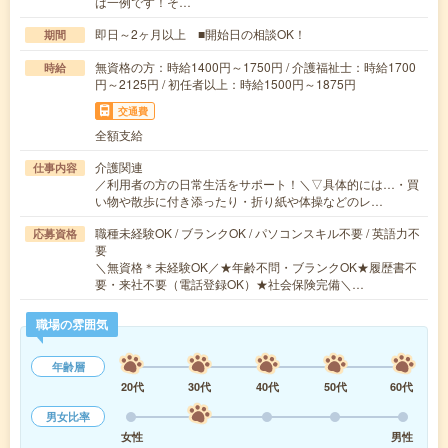
は一例です！そ…
即日～2ヶ月以上 ■開始日の相談OK！
期間
無資格の方：時給1400円～1750円 / 介護福祉士：時給1700
時給
円～2125円 / 初任者以上：時給1500円～1875円
交通費
全額支給
介護関連
仕事内容
／利用者の方の日常生活をサポート！＼▽具体的には…・買
い物や散歩に付き添ったり・折り紙や体操などのレ…
職種未経験OK / ブランクOK / パソコンスキル不要 / 英語力不
応募資格
要
＼無資格＊未経験OK／★年齢不問・ブランクOK★履歴書不
要・来社不要（電話登録OK）★社会保険完備＼…
職場の雰囲気
年齢層
20代
30代
40代
50代
60代
男女比率
女性
男性