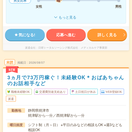
男女比率
女性
男性
もっと見る
気になる!
応募へ進む
詳しく見る
派遣会社
日研トータルソーシング株式会社 メディカルケア事業部
未読
掲載日
2026/08/07
NEW
3ヵ月で73万円稼ぐ！未経験OK＊おばあちゃん
のお話相手など
職種未経験OK
交通費別途支給あり
土日祝日が休み
WEB登録OK
派遣
静岡県焼津市
勤務地
焼津駅から---分／西焼津駅から---分
シフト制（月～日） ※平日のみなどの相談もOK ※週3なども
曜日頻度
相談OK