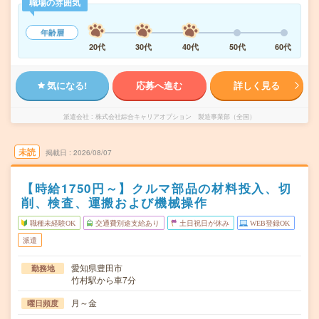
職場の雰囲気
年齢層
20代
30代
40代
50代
60代
気になる!
応募へ進む
詳しく見る
派遣会社
株式会社綜合キャリアオプション 製造事業部（全国）
未読
掲載日
2026/08/07
【時給1750円～】クルマ部品の材料投入、切
削、検査、運搬および機械操作
職種未経験OK
交通費別途支給あり
土日祝日が休み
WEB登録OK
派遣
愛知県豊田市
勤務地
竹村駅から車7分
月～金
曜日頻度