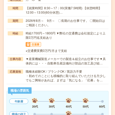
【就業時間】8:30～17：00(実働7.5時間) 【休憩時間】
時間
12:00～13:00(60分休憩)…
2026年8月～ 9月～ 〇長期のお仕事です。 〇開始日は
期間
ご相談ください。
時給1700円～1800円 ▼弊社の交通費は会社規定により上
時給
限3万円迄支給あり
交通費
※交通費実費3万円/月まで支給
▼産業機械製造メーカーでの製造＆組立のお仕事です▼具
仕事内容
体的には・・・自動車生産設備向け部品の加工及び組…
職種未経験OK / ブランクOK / 英語力不要
応募資格
・初めてのことにも積極的に取り組んでいただける方少し
でもご興味があれば、まずは「気になる」「応募」を…
職場の雰囲気
年齢層
20代
30代
40代
50代
60代
職場の様子