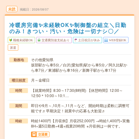
未読
掲載日
2026/08/07
冷暖房完備✨未経験OK✨制御盤の組立＼日勤
のみ！きつい・汚い・危険は一切ナシ〇／
職種未経験OK
交通費別途支給あり
土日祝日が休み
WEB登録OK
派遣
その他愛知県
勤務地
坂部駅から車5分／白沢(愛知県)駅から車5分／阿久比駅か
ら車7分／東浦駅から車16分／新舞子駅から車17分
月～金曜日
曜日頻度
【就業時間】8:30～17:30(8時間) 【休憩時間】12:00～
時間
12:50＊10:00～10:1…
即日や9月～,10月～,11月～など、開始時期は柔軟に調整可
期間
能です♬早期決定！就業中の応募も大歓迎♬
時給1400円【月収例】月収252,000円 →時給1,400円×実働
時給
8H×週5日勤務×4週+残業20時間 ※月収例は一例です。
交通費