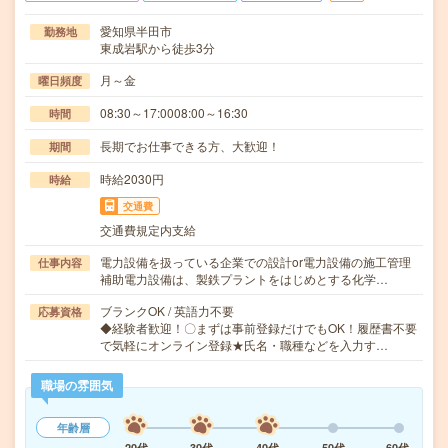
愛知県半田市
勤務地
東成岩駅から徒歩3分
月～金
曜日頻度
08:30～17:0008:00～16:30
時間
長期でお仕事できる方、大歓迎！
期間
時給2030円
時給
交通費
交通費規定内支給
電力設備を扱っている企業での設計or電力設備の施工管理
仕事内容
補助電力設備は、製鉄プラントをはじめとする化学…
ブランクOK / 英語力不要
応募資格
◆経験者歓迎！〇まずは事前登録だけでもOK！履歴書不要
で気軽にオンライン登録★氏名・職種などを入力す…
職場の雰囲気
年齢層
20代
30代
40代
50代
60代