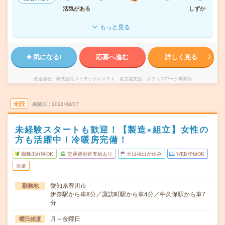
活気がある
しずか
もっと見る
気になる!
応募へ進む
詳しく見る
派遣会社
株式会社メイテックキャスト 名古屋支店 オフィスワーク事業部
未読
掲載日
2026/08/07
未経験スタートも歓迎！【製造×組立】女性の
方も活躍中！冷暖房完備！
職種未経験OK
交通費別途支給あり
土日祝日が休み
WEB登録OK
派遣
愛知県豊川市
勤務地
伊奈駅から車8分／諏訪町駅から車4分／牛久保駅から車7
分
月～金曜日
曜日頻度