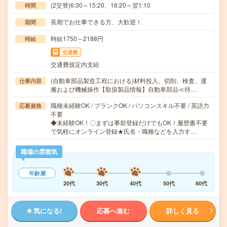
(2交替)6:30～15:20、16:20～翌1:10
時間
長期でお仕事できる方、大歓迎！
期間
時給1750～2188円
時給
交通費
交通費規定内支給
(自動車部品製造工程における)材料投入、切削、検査、運
仕事内容
搬および機械操作【取扱製品情報】自動車部品≪待…
職種未経験OK / ブランクOK / パソコンスキル不要 / 英語力
応募資格
不要
◆未経験OK！〇まずは事前登録だけでもOK！履歴書不要
で気軽にオンライン登録★氏名・職種などを入力す…
職場の雰囲気
年齢層
20代
30代
40代
50代
60代
気になる!
応募へ進む
詳しく見る