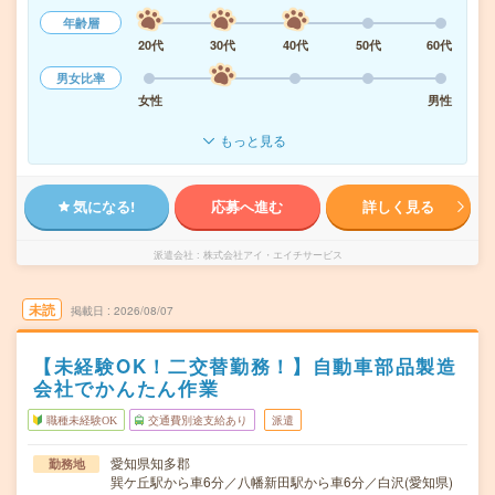
年齢層
20代
30代
40代
50代
60代
男女比率
女性
男性
もっと見る
気になる!
応募へ進む
詳しく見る
派遣会社
株式会社アイ・エイチサービス
未読
掲載日
2026/08/07
【未経験OK！二交替勤務！】自動車部品製造
会社でかんたん作業
職種未経験OK
交通費別途支給あり
派遣
愛知県知多郡
勤務地
巽ケ丘駅から車6分／八幡新田駅から車6分／白沢(愛知県)