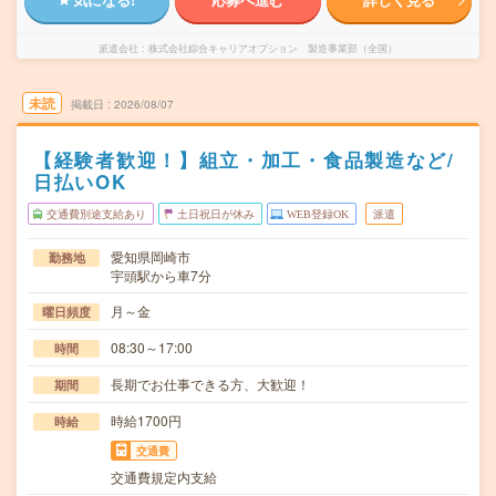
派遣会社
株式会社綜合キャリアオプション 製造事業部（全国）
未読
掲載日
2026/08/07
【経験者歓迎！】組立・加工・食品製造など/
日払いOK
交通費別途支給あり
土日祝日が休み
WEB登録OK
派遣
愛知県岡崎市
勤務地
宇頭駅から車7分
月～金
曜日頻度
08:30～17:00
時間
長期でお仕事できる方、大歓迎！
期間
時給1700円
時給
交通費
交通費規定内支給