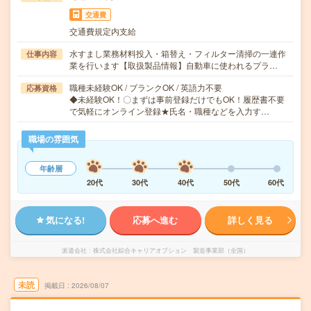
交通費
交通費規定内支給
水すまし業務材料投入・箱替え・フィルター清掃の一連作
仕事内容
業を行います【取扱製品情報】自動車に使われるプラ…
職種未経験OK / ブランクOK / 英語力不要
応募資格
◆未経験OK！〇まずは事前登録だけでもOK！履歴書不要
で気軽にオンライン登録★氏名・職種などを入力す…
職場の雰囲気
年齢層
20代
30代
40代
50代
60代
気になる!
応募へ進む
詳しく見る
派遣会社
株式会社綜合キャリアオプション 製造事業部（全国）
未読
掲載日
2026/08/07