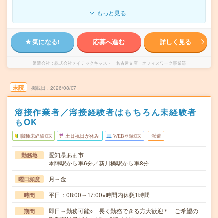
もっと見る
気になる!
応募へ進む
詳しく見る
派遣会社
株式会社メイテックキャスト 名古屋支店 オフィスワーク事業部
未読
掲載日
2026/08/07
溶接作業者／溶接経験者はもちろん未経験者
もOK
職種未経験OK
土日祝日が休み
WEB登録OK
派遣
愛知県あま市
勤務地
本陣駅から車6分／新川橋駅から車8分
月～金
曜日頻度
平日：08:00～17:00※時間内休憩1時間
時間
即日～勤務可能○ 長く勤務できる方大歓迎＊ ご希望の
期間