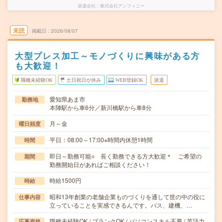
派遣会社
株式会社アンフィニー
未読
掲載日
2026/08/07
大型プレス加工～モノづくりに興味がある方
も大歓迎！
職種未経験OK
土日祝日が休み
WEB登録OK
派遣
愛知県あま市
勤務地
本陣駅から車6分／新川橋駅から車8分
月～金
曜日頻度
平日：08:00～17:00※時間内休憩1時間
時間
即日～勤務可能○ 長く勤務できる方大歓迎＊ ご希望の
期間
勤務開始日があればご相談ください！
時給1500円
時給
昭和13年創業の老舗企業ものづくりを通して世の中の役に
仕事内容
立っていることを実感できるんです。バス、建機、…
職種未経験OK / ブランクOK / パソコンスキル不要 / 英語力
応募資格