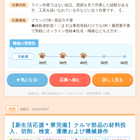
ライン作業ではない組立。図面を見て作業した経験がある
仕事内容
方、工具を扱いなれている方などに合う作業です。【…
ブランクOK / 英語力不要
応募資格
◆経験者歓迎！〇まずは事前登録だけでもOK！履歴書不要
で気軽にオンライン登録★氏名・職種などを入力す…
職場の雰囲気
年齢層
20代
30代
40代
50代
60代
気になる!
応募へ進む
詳しく見る
派遣会社
株式会社綜合キャリアオプション 製造事業部（全国）
未読
掲載日
2026/08/07
【新生活応援＊寮完備】クルマ部品の材料投
入、切削、検査、運搬および機械操作