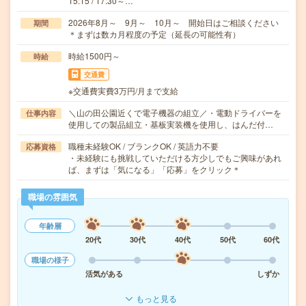
15:15 / 17:30～…
2026年8月～ 9月～ 10月～ 開始日はご相談ください
期間
＊まずは数カ月程度の予定（延長の可能性有）
時給1500円～
時給
交通費
※交通費実費3万円/月まで支給
＼山の田公園近くで電子機器の組立／・電動ドライバーを
仕事内容
使用しての製品組立・基板実装機を使用し、はんだ付…
職種未経験OK / ブランクOK / 英語力不要
応募資格
・未経験にも挑戦していただける方少しでもご興味があれ
ば、まずは「気になる」「応募」をクリック＊
職場の雰囲気
年齢層
20代
30代
40代
50代
60代
職場の様子
活気がある
しずか
もっと見る