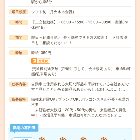
駅から車8分
シフト制（月火水木金祝）
曜日頻度
【二交替勤務】・06:00～15:00・15:00～00:00（実働8h/
時間
休憩1h）
即日～勤務可能○ 長く勤務できる方大歓迎！ 入社希望
期間
日もご相談ください！！
時給1350円
時給
交通費
交通費別途支給（距離に応じて、会社規定あり） 車通勤可
能(駐車場あり)
自動車に使用される大切な部品を手掛けている会社さんで
仕事内容
す＊見たことがある部品もあるかもしれませんよ…！…
職種未経験OK / ブランクOK / パソコンスキル不要 / 英語力
応募資格
不要
・未経験者大歓迎・20代～50代の男性・女性幅広く募集
中！・職場見学可能・車通勤可能＼こんな方にもオ…
職場の雰囲気