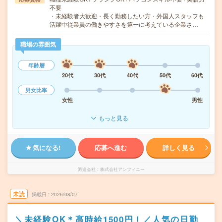
不要
・未経験者大歓迎・長く勤務したい方・外国人スタッフも
活躍中従業員の働きやすさを第一に考えている企業さ…
職場の雰囲気
年齢層
20代
30代
40代
50代
60代
男女比率
女性
男性
もっと見る
気になる!
応募へ進む
詳しく見る
派遣会社
株式会社アンフィニー
未読
掲載日
2026/08/07
＼未経験OK＊高時給1500円！／人気の日勤