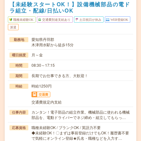
【未経験スタートOK！】設備機械部品の電ド
ラ組立・配線/日払いOK
職種未経験OK
交通費別途支給あり
土日祝日が休み
WEB登録OK
派遣
愛知県丹羽郡
勤務地
木津用水駅から徒歩15分
月～金
曜日頻度
08:30～17:15
時間
長期でお仕事できる方、大歓迎！
期間
時給1250円
時給
交通費
交通費規定内支給
カンタン！電子部品の組立作業。機械部品に使われる機械
仕事内容
部品を、電動ドライバーでネジ締め・組立してもらっ…
職種未経験OK / ブランクOK / 英語力不要
応募資格
◆未経験OK！〇まずは事前登録だけでもOK！履歴書不要
で気軽にオンライン登録★氏名・職種などを入力す…