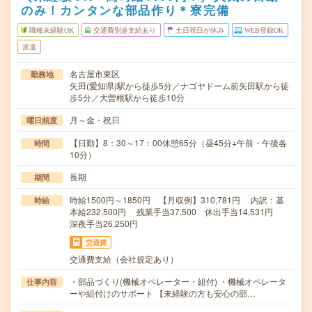
のみ！カンタンな部品作り＊寮完備
職種未経験OK
交通費別途支給あり
土日祝日が休み
WEB登録OK
派遣
名古屋市東区
勤務地
矢田(愛知県)駅から徒歩5分／ナゴヤドーム前矢田駅から徒
歩5分／大曽根駅から徒歩10分
月～金・祝日
曜日頻度
【日勤】8：30～17：00休憩65分（昼45分+午前・午後各
時間
10分）
長期
期間
時給1500円～1850円 【月収例】310,781円 内訳：基
時給
本給232,500円 残業手当37,500 休出手当14,531円
深夜手当26,250円
交通費
交通費支給（会社規定あり）
・部品づくり(機械オペレーター・組付) ・機械オペレータ
仕事内容
ーや組付けのサポート 【未経験の方も安心の部…