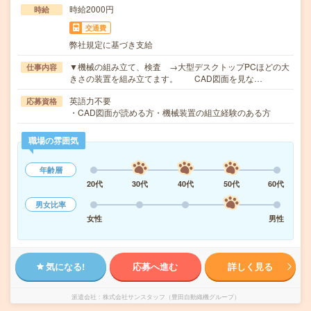
時給2000円
時給
交通費
弊社規定に基づき支給
▼機械の組み立て、検査 →大型デスクトップPCほどの大
仕事内容
きさの装置を組み立てます。 CAD図面を見な…
英語力不要
応募資格
・CAD図面が読める方・機械装置の組立経験のある方
職場の雰囲気
年齢層
20代
30代
40代
50代
60代
男女比率
女性
男性
気になる!
応募へ進む
詳しく見る
派遣会社
株式会社サンスタッフ（豊田自動織機グループ）