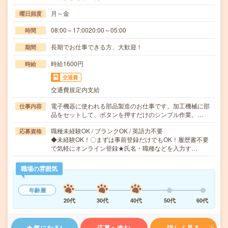
月～金
曜日頻度
08:00～17:0020:00～05:00
時間
長期でお仕事できる方、大歓迎！
期間
時給1600円
時給
交通費
交通費規定内支給
電子機器に使われる部品製造のお仕事です。加工機械に部
仕事内容
品をセットして、ボタンを押すだけのシンプル作業。…
職種未経験OK / ブランクOK / 英語力不要
応募資格
◆未経験OK！〇まずは事前登録だけでもOK！履歴書不要
で気軽にオンライン登録★氏名・職種などを入力す…
職場の雰囲気
年齢層
20代
30代
40代
50代
60代
気になる!
応募へ進む
詳しく見る