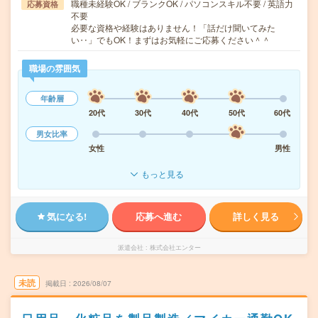
職種未経験OK / ブランクOK / パソコンスキル不要 / 英語力
応募資格
不要
必要な資格や経験はありません！「話だけ聞いてみた
い‥」でもOK！まずはお気軽にご応募ください＾＾
職場の雰囲気
年齢層
20代
30代
40代
50代
60代
男女比率
女性
男性
もっと見る
気になる!
応募へ進む
詳しく見る
派遣会社
株式会社エンター
未読
掲載日
2026/08/07