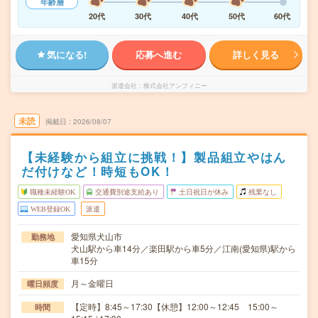
年齢層
20代
30代
40代
50代
60代
気になる!
応募へ進む
詳しく見る
派遣会社
株式会社アンフィニー
未読
掲載日
2026/08/07
【未経験から組立に挑戦！】製品組立やはん
だ付けなど！時短もOK！
職種未経験OK
交通費別途支給あり
土日祝日が休み
残業なし
WEB登録OK
派遣
愛知県犬山市
勤務地
犬山駅から車14分／楽田駅から車5分／江南(愛知県)駅から
車15分
月～金曜日
曜日頻度
【定時】8:45～17:30【休憩】12:00～12:45 15:00～
時間