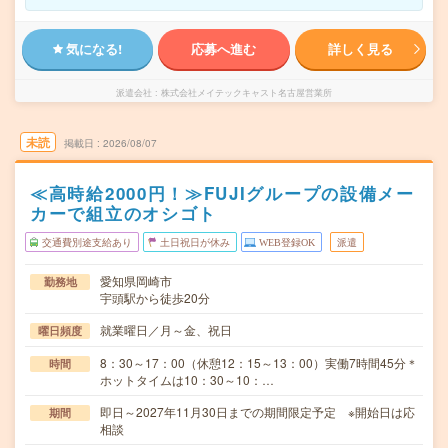
気になる!
応募へ進む
詳しく見る
派遣会社
株式会社メイテックキャスト名古屋営業所
未読
掲載日
2026/08/07
≪高時給2000円！≫FUJIグループの設備メー
カーで組立のオシゴト
交通費別途支給あり
土日祝日が休み
WEB登録OK
派遣
愛知県岡崎市
勤務地
宇頭駅から徒歩20分
就業曜日／月～金、祝日
曜日頻度
8：30～17：00（休憩12：15～13：00）実働7時間45分＊
時間
ホットタイムは10：30～10：…
即日～2027年11月30日までの期間限定予定 ※開始日は応
期間
相談