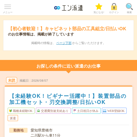
メニュー
気になる!
ログイン
検索
【初心者歓迎！】キャビネット部品の工具組立/日払いOK
のお仕事情報は、掲載が終了しています
掲載時の情報は、
ページ下部
からご覧いただけます。
お探しの条件に近い派遣のお仕事
未読
掲載日
2026/08/07
【未経験OK！ビギナー活躍中！】装置部品の
加工機セット・刃交換調整/日払いOK
職種未経験OK
交通費別途支給あり
土日祝日が休み
WEB登録OK
派遣
愛知県豊橋市
勤務地
二川駅から車11分