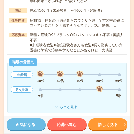
勤務開始日があればご相談ください！
時給1500円（未経験者）～1600円（経験者）
時給
昭和13年創業の老舗企業ものづくりを通して世の中の役に
仕事内容
立っていることを実感できるんです。バス、建機、…
職種未経験OK / ブランクOK / パソコンスキル不要 / 英語力
応募資格
不要
■未経験者歓迎■溶接経験者さんも歓迎■長く勤務したい方
過去に学校で溶接を学んだことがあるけど、実務経…
職場の雰囲気
年齢層
20代
30代
40代
50代
60代
男女比率
女性
男性
もっと見る
気になる!
応募へ進む
詳しく見る