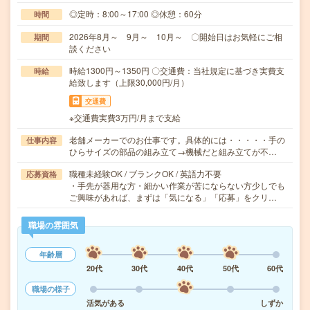
◎定時：8:00～17:00 ◎休憩：60分
時間
2026年8月～ 9月～ 10月～ 〇開始日はお気軽にご相
期間
談ください
時給1300円～1350円 〇交通費：当社規定に基づき実費支
時給
給致します（上限30,000円/月）
交通費
※交通費実費3万円/月まで支給
老舗メーカーでのお仕事です。具体的には・・・・・手の
仕事内容
ひらサイズの部品の組み立て→機械だと組み立てが不…
職種未経験OK / ブランクOK / 英語力不要
応募資格
・手先が器用な方・細かい作業が苦にならない方少しでも
ご興味があれば、まずは「気になる」「応募」をクリ…
職場の雰囲気
年齢層
20代
30代
40代
50代
60代
職場の様子
活気がある
しずか