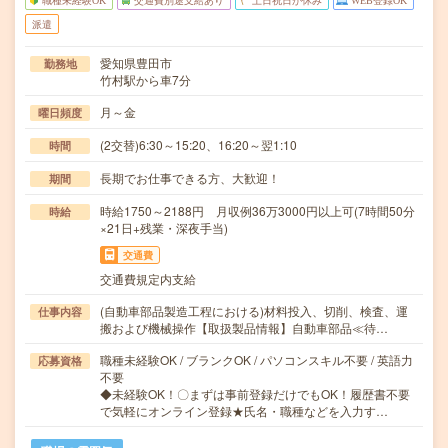
職種未経験OK
交通費別途支給あり
土日祝日が休み
WEB登録OK
派遣
愛知県豊田市
勤務地
竹村駅から車7分
月～金
曜日頻度
(2交替)6:30～15:20、16:20～翌1:10
時間
長期でお仕事できる方、大歓迎！
期間
時給1750～2188円 月収例36万3000円以上可(7時間50分
時給
×21日+残業・深夜手当)
交通費
交通費規定内支給
(自動車部品製造工程における)材料投入、切削、検査、運
仕事内容
搬および機械操作【取扱製品情報】自動車部品≪待…
職種未経験OK / ブランクOK / パソコンスキル不要 / 英語力
応募資格
不要
◆未経験OK！〇まずは事前登録だけでもOK！履歴書不要
で気軽にオンライン登録★氏名・職種などを入力す…