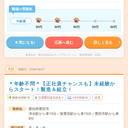
職場の雰囲気
年齢層
20代
30代
40代
50代
60代
気になる!
応募へ進む
詳しく見る
派遣会社
株式会社綜合キャリアオプション 製造事業部（全国）
未読
掲載日
2026/08/07
＊年齢不問＊【正社員チャンスも】未経験か
らスタート！製造＆組立！
職種未経験OK
交通費別途支給あり
WEB登録OK
派遣
愛知県豊田市
勤務地
浄水駅から車10分／新豊田駅から車10分／豊田市駅から車
9分
月・木・金
曜日頻度