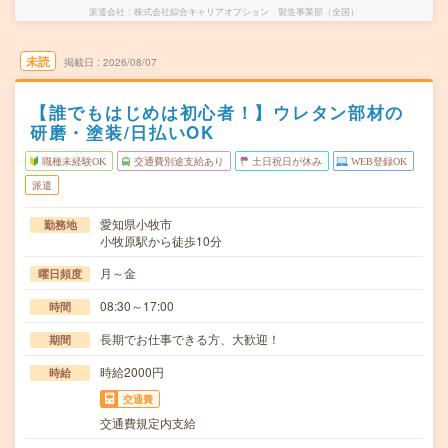
派遣会社
株式会社綜合キャリアオプション 製造事業部（全国）
未読
掲載日
2026/08/07
【誰でもはじめは初心者！】ウレタン部材の
研磨・塗装/日払いOK
職種未経験OK
交通費別途支給あり
土日祝日が休み
WEB登録OK
派遣
愛知県小牧市
勤務地
小牧原駅から徒歩10分
月～金
曜日頻度
08:30～17:00
時間
長期でお仕事できる方、大歓迎！
期間
時給2000円
時給
交通費
交通費規定内支給