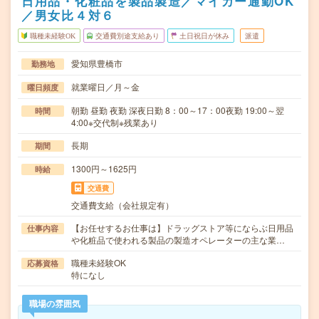
日用品・化粧品を製品製造／マイカー通勤OK
／男女比４対６
職種未経験OK
交通費別途支給あり
土日祝日が休み
派遣
愛知県豊橋市
勤務地
就業曜日／月～金
曜日頻度
朝勤 昼勤 夜勤 深夜日勤 8：00～17：00夜勤 19:00～翌
時間
4:00※交代制※残業あり
長期
期間
1300円～1625円
時給
交通費
交通費支給（会社規定有）
【お任せするお仕事は】ドラッグストア等にならぶ日用品
仕事内容
や化粧品で使われる製品の製造オペレーターの主な業…
職種未経験OK
応募資格
特になし
職場の雰囲気