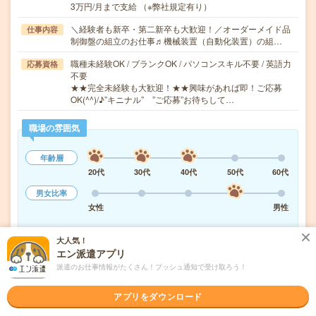
3万円/月まで支給 （※弊社規定有り）
＼経験者も新卒・第二新卒も大歓迎！／オーダーメイド品
仕事内容
制御盤の組立のお仕事♬機械装置（自動化装置）の組…
職種未経験OK / ブランクOK / パソコンスキル不要 / 英語力
応募資格
不要
★★完全未経験も大歓迎！★★興味があれば即！ご応募
OK(^^)/♪”キニナル” ”ご応募”お待ちして…
職場の雰囲気
年齢層
20代
30代
40代
50代
60代
男女比率
女性
男性
もっと見る
大人気！
エン派遣アプリ
派遣のお仕事情報がたくさん！プッシュ通知で受け取ろう！
気になる!
応募へ進む
詳しく見る
アプリをダウンロード
派遣会社
株式会社メイテックキャスト 名古屋支店 オフィスワーク事業部