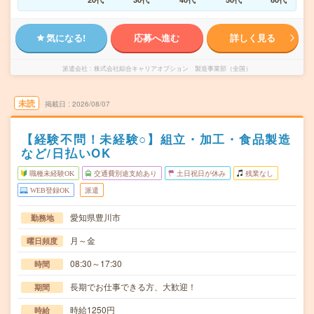
気になる!
応募へ進む
詳しく見る
派遣会社
株式会社綜合キャリアオプション 製造事業部（全国）
未読
掲載日
2026/08/07
【経験不問！未経験○】組立・加工・食品製造
など/日払いOK
職種未経験OK
交通費別途支給あり
土日祝日が休み
残業なし
WEB登録OK
派遣
愛知県豊川市
勤務地
月～金
曜日頻度
08:30～17:30
時間
長期でお仕事できる方、大歓迎！
期間
時給1250円
時給