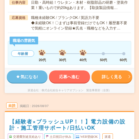
日勤・高時給！ウレタン・木材・樹脂部品の研磨・塗装作
仕事内容
業！重いもので約20kgあります。【取扱製品情報…
職種未経験OK / ブランクOK / 英語力不要
応募資格
◆未経験OK！〇まずは事前登録だけでもOK！履歴書不要
で気軽にオンライン登録★氏名・職種などを入力す…
職場の雰囲気
年齢層
20代
30代
40代
50代
60代
気になる!
応募へ進む
詳しく見る
派遣会社
株式会社綜合キャリアオプション 製造事業部（全国）
未読
掲載日
2026/08/07
【経験者×ブラッシュUP！！】電力設備の設
計・施工管理サポート/日払いOK
交通費別途支給あり
土日祝日が休み
WEB登録OK
派遣