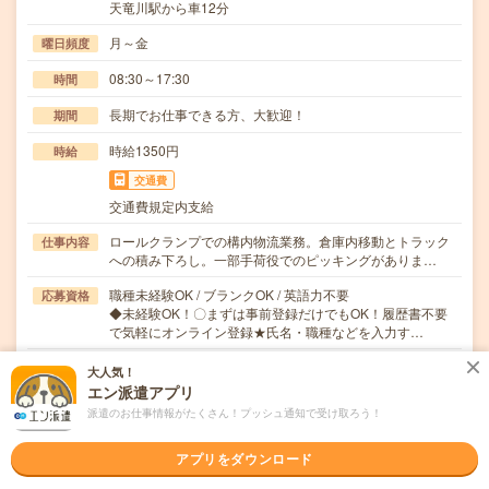
天竜川駅から車12分
月～金
曜日頻度
08:30～17:30
時間
長期でお仕事できる方、大歓迎！
期間
時給1350円
時給
交通費
交通費規定内支給
ロールクランプでの構内物流業務。倉庫内移動とトラック
仕事内容
への積み下ろし。一部手荷役でのピッキングがありま…
職種未経験OK / ブランクOK / 英語力不要
応募資格
◆未経験OK！〇まずは事前登録だけでもOK！履歴書不要
で気軽にオンライン登録★氏名・職種などを入力す…
大人気！
職場の雰囲気
エン派遣アプリ
派遣のお仕事情報がたくさん！プッシュ通知で受け取ろう！
年齢層
20代
30代
40代
50代
60代
アプリをダウンロード