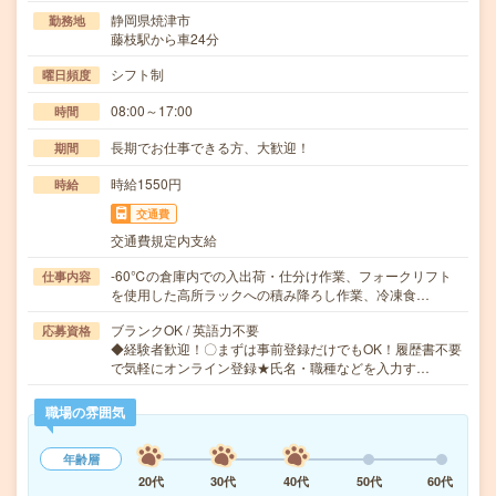
静岡県焼津市
勤務地
藤枝駅から車24分
シフト制
曜日頻度
08:00～17:00
時間
長期でお仕事できる方、大歓迎！
期間
時給1550円
時給
交通費
交通費規定内支給
-60℃の倉庫内での入出荷・仕分け作業、フォークリフト
仕事内容
を使用した高所ラックへの積み降ろし作業、冷凍食…
ブランクOK / 英語力不要
応募資格
◆経験者歓迎！〇まずは事前登録だけでもOK！履歴書不要
で気軽にオンライン登録★氏名・職種などを入力す…
職場の雰囲気
年齢層
20代
30代
40代
50代
60代