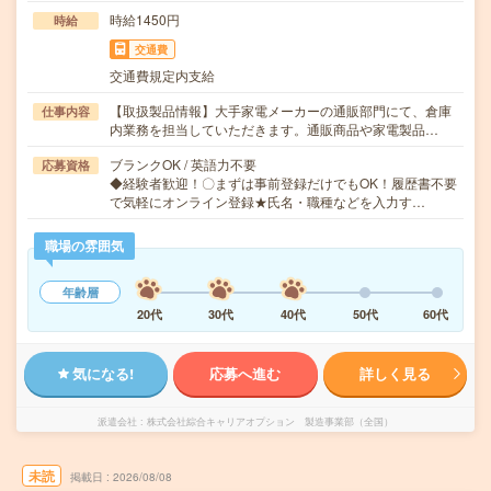
時給1450円
時給
交通費
交通費規定内支給
【取扱製品情報】大手家電メーカーの通販部門にて、倉庫
仕事内容
内業務を担当していただきます。通販商品や家電製品…
ブランクOK / 英語力不要
応募資格
◆経験者歓迎！〇まずは事前登録だけでもOK！履歴書不要
で気軽にオンライン登録★氏名・職種などを入力す…
職場の雰囲気
年齢層
20代
30代
40代
50代
60代
気になる!
応募へ進む
詳しく見る
派遣会社
株式会社綜合キャリアオプション 製造事業部（全国）
未読
掲載日
2026/08/08