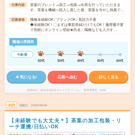
茶葉のブレンド→加工→包装→出荷を行っていただきま
仕事内容
す。茶葉を機械へ投入し蒸した後、茶葉を冷やし熱風で…
職種未経験OK / ブランクOK / 英語力不要
応募資格
◆未経験OK！〇まずは事前登録だけでもOK！履歴書不要
で気軽にオンライン登録★氏名・職種などを入力す…
職場の雰囲気
年齢層
20代
30代
40代
50代
60代
気になる!
応募へ進む
詳しく見る
派遣会社
株式会社綜合キャリアオプション 製造事業部（全国）
未読
掲載日
2026/08/08
【未経験でも大丈夫＊】茶葉の加工包装・リ
ーチ運搬/日払いOK