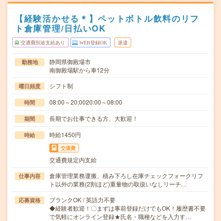
【経験活かせる＊】ペットボトル飲料のリフ
ト倉庫管理/日払いOK
交通費別途支給あり
WEB登録OK
派遣
静岡県御殿場市
勤務地
南御殿場駅から車12分
シフト制
曜日頻度
08:00～20:0020:00～08:00
時間
長期でお仕事できる方、大歓迎！
期間
時給1450円
時給
交通費
交通費規定内支給
倉庫管理業務運搬、積み下ろし在庫チェックフォークリフ
仕事内容
ト以外の業務(2割ほど)重量物の取扱いなしリーチ…
ブランクOK / 英語力不要
応募資格
◆経験者歓迎！〇まずは事前登録だけでもOK！履歴書不要
で気軽にオンライン登録★氏名・職種などを入力す…