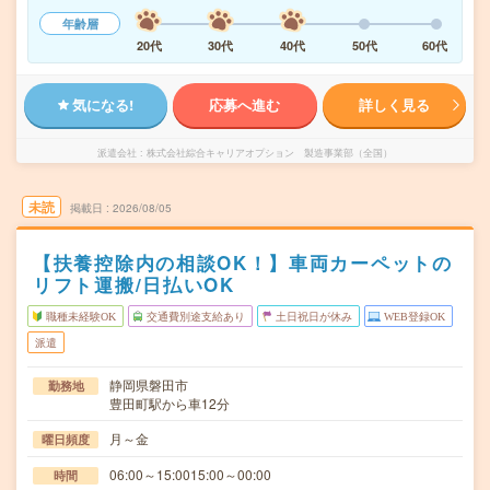
年齢層
20代
30代
40代
50代
60代
気になる!
応募へ進む
詳しく見る
派遣会社
株式会社綜合キャリアオプション 製造事業部（全国）
未読
掲載日
2026/08/05
【扶養控除内の相談OK！】車両カーペットの
リフト運搬/日払いOK
職種未経験OK
交通費別途支給あり
土日祝日が休み
WEB登録OK
派遣
静岡県磐田市
勤務地
豊田町駅から車12分
月～金
曜日頻度
06:00～15:0015:00～00:00
時間