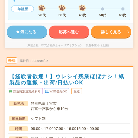
年齢層
20代
30代
40代
50代
60代
気になる!
応募へ進む
詳しく見る
派遣会社
株式会社綜合キャリアオプション 製造事業部（全国）
未読
掲載日
2026/08/05
【経験者歓迎！】ウレシイ残業ほぼナシ！紙
製品の運搬・出荷/日払いOK
交通費別途支給あり
WEB登録OK
派遣
静岡県富士宮市
勤務地
西富士宮駅から車10分
シフト制
曜日頻度
08:00～17:0007:00～16:0015:00～00:00
時間