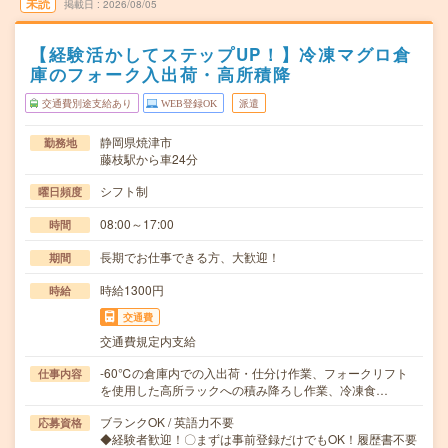
未読
掲載日
2026/08/05
【経験活かしてステップUP！】冷凍マグロ倉
庫のフォーク入出荷・高所積降
交通費別途支給あり
WEB登録OK
派遣
静岡県焼津市
勤務地
藤枝駅から車24分
シフト制
曜日頻度
08:00～17:00
時間
長期でお仕事できる方、大歓迎！
期間
時給1300円
時給
交通費
交通費規定内支給
-60℃の倉庫内での入出荷・仕分け作業、フォークリフト
仕事内容
を使用した高所ラックへの積み降ろし作業、冷凍食…
ブランクOK / 英語力不要
応募資格
◆経験者歓迎！〇まずは事前登録だけでもOK！履歴書不要