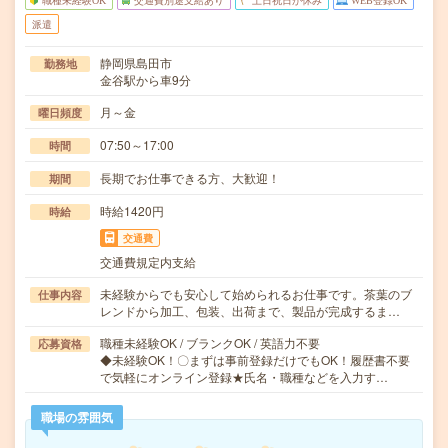
職種未経験OK
交通費別途支給あり
土日祝日が休み
WEB登録OK
派遣
静岡県島田市
勤務地
金谷駅から車9分
月～金
曜日頻度
07:50～17:00
時間
長期でお仕事できる方、大歓迎！
期間
時給1420円
時給
交通費
交通費規定内支給
未経験からでも安心して始められるお仕事です。茶葉のブ
仕事内容
レンドから加工、包装、出荷まで、製品が完成するま…
職種未経験OK / ブランクOK / 英語力不要
応募資格
◆未経験OK！〇まずは事前登録だけでもOK！履歴書不要
で気軽にオンライン登録★氏名・職種などを入力す…
職場の雰囲気