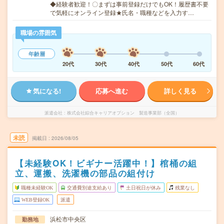
◆経験者歓迎！〇まずは事前登録だけでもOK！履歴書不要
で気軽にオンライン登録★氏名・職種などを入力す…
職場の雰囲気
年齢層
20代
30代
40代
50代
60代
気になる!
応募へ進む
詳しく見る
派遣会社
株式会社綜合キャリアオプション 製造事業部（全国）
未読
掲載日
2026/08/05
【未経験OK！ビギナー活躍中！】棺桶の組
立、運搬、洗濯機の部品の組付け
職種未経験OK
交通費別途支給あり
土日祝日が休み
残業なし
WEB登録OK
派遣
浜松市中央区
勤務地