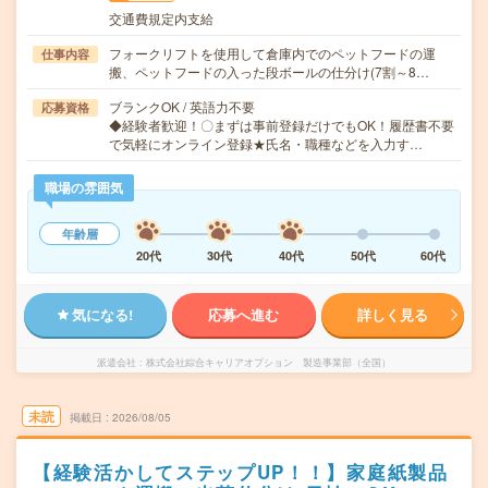
交通費規定内支給
フォークリフトを使用して倉庫内でのペットフードの運
仕事内容
搬、ペットフードの入った段ボールの仕分け(7割～8…
ブランクOK / 英語力不要
応募資格
◆経験者歓迎！〇まずは事前登録だけでもOK！履歴書不要
で気軽にオンライン登録★氏名・職種などを入力す…
職場の雰囲気
年齢層
20代
30代
40代
50代
60代
気になる!
応募へ進む
詳しく見る
派遣会社
株式会社綜合キャリアオプション 製造事業部（全国）
未読
掲載日
2026/08/05
【経験活かしてステップUP！！】家庭紙製品