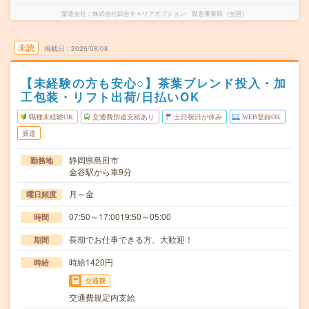
派遣会社
株式会社綜合キャリアオプション 製造事業部（全国）
未読
掲載日
2026/08/08
【未経験の方も安心○】茶葉ブレンド投入・加
工包装・リフト出荷/日払いOK
職種未経験OK
交通費別途支給あり
土日祝日が休み
WEB登録OK
派遣
静岡県島田市
勤務地
金谷駅から車9分
月～金
曜日頻度
07:50～17:0019:50～05:00
時間
長期でお仕事できる方、大歓迎！
期間
時給1420円
時給
交通費
交通費規定内支給