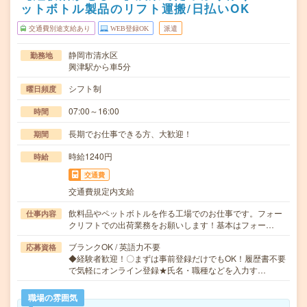
ットボトル製品のリフト運搬/日払いOK
交通費別途支給あり
WEB登録OK
派遣
静岡市清水区
勤務地
興津駅から車5分
シフト制
曜日頻度
07:00～16:00
時間
長期でお仕事できる方、大歓迎！
期間
時給1240円
時給
交通費
交通費規定内支給
飲料品やペットボトルを作る工場でのお仕事です。フォー
仕事内容
クリフトでの出荷業務をお願いします！基本はフォー…
ブランクOK / 英語力不要
応募資格
◆経験者歓迎！〇まずは事前登録だけでもOK！履歴書不要
で気軽にオンライン登録★氏名・職種などを入力す…
職場の雰囲気