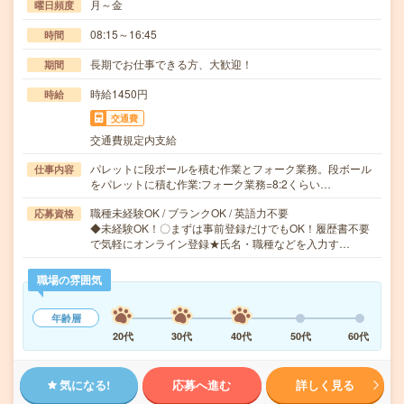
月～金
曜日頻度
08:15～16:45
時間
長期でお仕事できる方、大歓迎！
期間
時給1450円
時給
交通費
交通費規定内支給
パレットに段ボールを積む作業とフォーク業務。段ボール
仕事内容
をパレットに積む作業:フォーク業務=8:2くらい…
職種未経験OK / ブランクOK / 英語力不要
応募資格
◆未経験OK！〇まずは事前登録だけでもOK！履歴書不要
で気軽にオンライン登録★氏名・職種などを入力す…
職場の雰囲気
年齢層
20代
30代
40代
50代
60代
気になる!
応募へ進む
詳しく見る