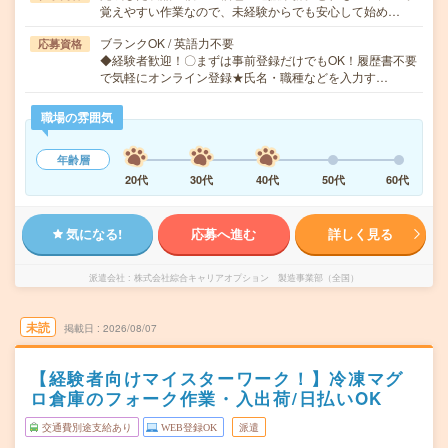
覚えやすい作業なので、未経験からでも安心して始め…
ブランクOK / 英語力不要
応募資格
◆経験者歓迎！〇まずは事前登録だけでもOK！履歴書不要
で気軽にオンライン登録★氏名・職種などを入力す…
職場の雰囲気
年齢層
20代
30代
40代
50代
60代
気になる!
応募へ進む
詳しく見る
派遣会社
株式会社綜合キャリアオプション 製造事業部（全国）
未読
掲載日
2026/08/07
【経験者向けマイスターワーク！】冷凍マグ
ロ倉庫のフォーク作業・入出荷/日払いOK
交通費別途支給あり
WEB登録OK
派遣