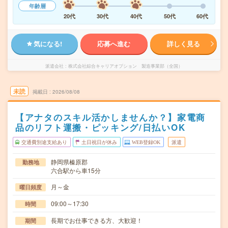
年齢層
20代
30代
40代
50代
60代
気になる!
応募へ進む
詳しく見る
派遣会社
株式会社綜合キャリアオプション 製造事業部（全国）
未読
掲載日
2026/08/08
【アナタのスキル活かしませんか？】家電商
品のリフト運搬・ピッキング/日払いOK
交通費別途支給あり
土日祝日が休み
WEB登録OK
派遣
静岡県榛原郡
勤務地
六合駅から車15分
月～金
曜日頻度
09:00～17:30
時間
長期でお仕事できる方、大歓迎！
期間