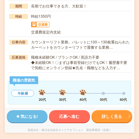
長期でお仕事できる方、大歓迎！
期間
時給1350円
時給
交通費
交通費規定内支給
カウンターリフト業務。パレットに100～130枚重ねられた
仕事内容
カーペットをカウンターリフトで運搬する業務…
職種未経験OK / ブランクOK / 英語力不要
応募資格
◆未経験OK！〇まずは事前登録だけでもOK！履歴書不要
で気軽にオンライン登録★氏名・職種などを入力す…
職場の雰囲気
年齢層
20代
30代
40代
50代
60代
気になる!
応募へ進む
詳しく見る
派遣会社
株式会社綜合キャリアオプション 製造事業部（全国）