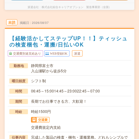
派遣会社
株式会社綜合キャリアオプション 製造事業部（全国）
未読
掲載日
2026/08/07
【経験活かしてステップUP！！】ティッシュ
の検査梱包・運搬/日払いOK
交通費別途支給あり
WEB登録OK
派遣
静岡県富士市
勤務地
入山瀬駅から徒歩5分
シフト制
曜日頻度
06:45～15:0014:45～23:0022:45～07:00
時間
長期でお仕事できる方、大歓迎！
期間
時給1500円
時給
交通費
交通費規定内支給
完成した製品の検査・梱包・運搬業務。どれもシンプルで
仕事内容