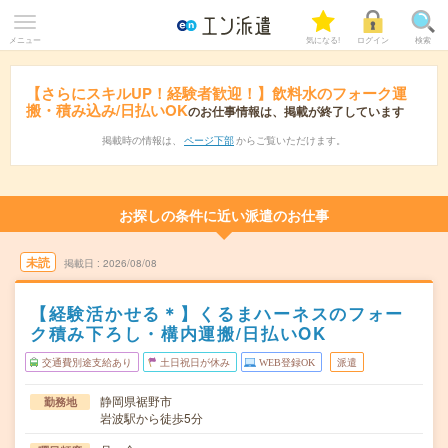
メニュー
気になる!
ログイン
検索
【さらにスキルUP！経験者歓迎！】飲料水のフォーク運
搬・積み込み/日払いOK
のお仕事情報は、掲載が終了しています
掲載時の情報は、
ページ下部
からご覧いただけます。
お探しの条件に近い派遣のお仕事
未読
掲載日
2026/08/08
【経験活かせる＊】くるまハーネスのフォー
ク積み下ろし・構内運搬/日払いOK
交通費別途支給あり
土日祝日が休み
WEB登録OK
派遣
静岡県裾野市
勤務地
岩波駅から徒歩5分