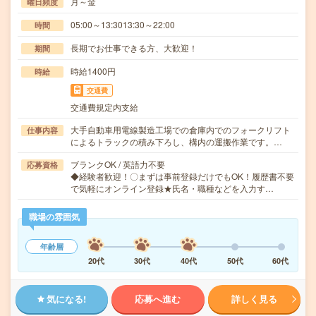
月～金
曜日頻度
05:00～13:3013:30～22:00
時間
長期でお仕事できる方、大歓迎！
期間
時給1400円
時給
交通費
交通費規定内支給
大手自動車用電線製造工場での倉庫内でのフォークリフト
仕事内容
によるトラックの積み下ろし、構内の運搬作業です。…
ブランクOK / 英語力不要
応募資格
◆経験者歓迎！〇まずは事前登録だけでもOK！履歴書不要
で気軽にオンライン登録★氏名・職種などを入力す…
職場の雰囲気
年齢層
20代
30代
40代
50代
60代
気になる!
応募へ進む
詳しく見る