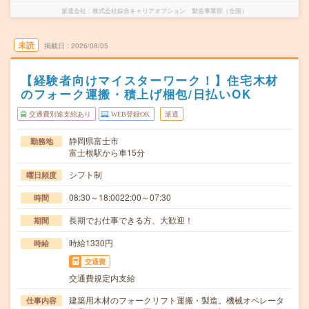
派遣会社
株式会社綜合キャリアオプション 製造事業部（全国）
未読
掲載日
2026/08/05
【経験者向けマイスターワーク！】住宅木材
のフォーク運搬・積上げ梱包/日払いOK
交通費別途支給あり
WEB登録OK
派遣
静岡県富士市
勤務地
富士根駅から車15分
シフト制
曜日頻度
08:30～18:0022:00～07:30
時間
長期でお仕事できる方、大歓迎！
期間
時給1330円
時給
交通費
交通費規定内支給
建築用木材のフォークリフト運搬・製造。機械オペレータ
仕事内容