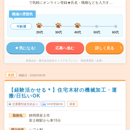
で気軽にオンライン登録★氏名・職種などを入力す…
職場の雰囲気
年齢層
20代
30代
40代
50代
60代
気になる!
応募へ進む
詳しく見る
派遣会社
株式会社綜合キャリアオプション 製造事業部（全国）
未読
掲載日
2026/08/05
【経験活かせる＊】住宅木材の機械加工・運
搬/日払いOK
交通費別途支給あり
WEB登録OK
派遣
静岡県富士市
勤務地
富士根駅から車15分
シフト制
曜日頻度