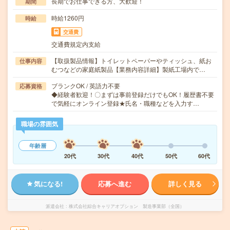
長期でお仕事できる方、大歓迎！
期間
時給1260円
時給
交通費
交通費規定内支給
【取扱製品情報】トイレットペーパーやティッシュ、紙お
仕事内容
むつなどの家庭紙製品【業務内容詳細】製紙工場内で…
ブランクOK / 英語力不要
応募資格
◆経験者歓迎！〇まずは事前登録だけでもOK！履歴書不要
で気軽にオンライン登録★氏名・職種などを入力す…
職場の雰囲気
年齢層
20代
30代
40代
50代
60代
気になる!
応募へ進む
詳しく見る
派遣会社
株式会社綜合キャリアオプション 製造事業部（全国）