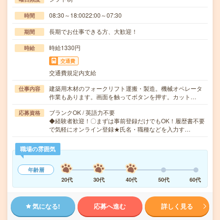
08:30～18:0022:00～07:30
時間
長期でお仕事できる方、大歓迎！
期間
時給1330円
時給
交通費
交通費規定内支給
建築用木材のフォークリフト運搬・製造。機械オペレータ
仕事内容
作業もあります。画面を触ってボタンを押す。カット…
ブランクOK / 英語力不要
応募資格
◆経験者歓迎！〇まずは事前登録だけでもOK！履歴書不要
で気軽にオンライン登録★氏名・職種などを入力す…
職場の雰囲気
年齢層
20代
30代
40代
50代
60代
気になる!
応募へ進む
詳しく見る