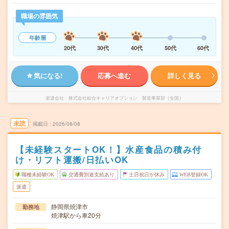
職場の雰囲気
年齢層
20代
30代
40代
50代
60代
気になる!
応募へ進む
詳しく見る
派遣会社
株式会社綜合キャリアオプション 製造事業部（全国）
未読
掲載日
2026/08/08
【未経験スタートOK！】水産食品の積み付
け・リフト運搬/日払いOK
職種未経験OK
交通費別途支給あり
土日祝日が休み
WEB登録OK
派遣
静岡県焼津市
勤務地
焼津駅から車20分