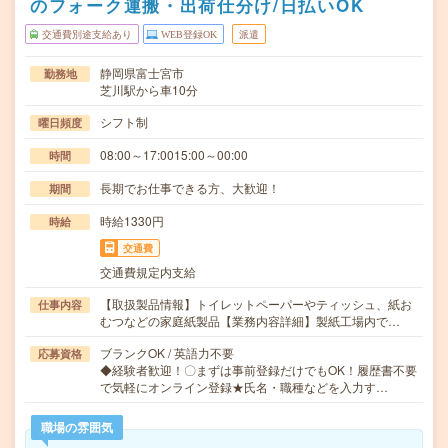
のフォーク運搬・出荷仕分け/日払いOK
交通費別途支給あり
WEB登録OK
派遣
静岡県富士宮市
勤務地
芝川駅から車10分
シフト制
曜日頻度
08:00～17:0015:00～00:00
時間
長期でお仕事できる方、大歓迎！
期間
時給1330円
時給
交通費
交通費規定内支給
【取扱製品情報】トイレットペーパーやティッシュ、紙お
仕事内容
むつなどの家庭紙製品【業務内容詳細】製紙工場内で…
ブランクOK / 英語力不要
応募資格
◆経験者歓迎！〇まずは事前登録だけでもOK！履歴書不要
で気軽にオンライン登録★氏名・職種などを入力す…
職場の雰囲気