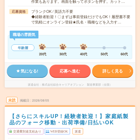
作業もあります。画面を触ってボタンを押す。カット…
ブランクOK / 英語力不要
応募資格
◆経験者歓迎！〇まずは事前登録だけでもOK！履歴書不要
で気軽にオンライン登録★氏名・職種などを入力す…
職場の雰囲気
年齢層
20代
30代
40代
50代
60代
気になる!
応募へ進む
詳しく見る
派遣会社
株式会社綜合キャリアオプション 製造事業部（全国）
未読
掲載日
2026/08/05
【さらにスキルUP！経験者歓迎！】家庭紙製
品のフォーク移動・出荷準備/日払いOK
交通費別途支給あり
WEB登録OK
派遣