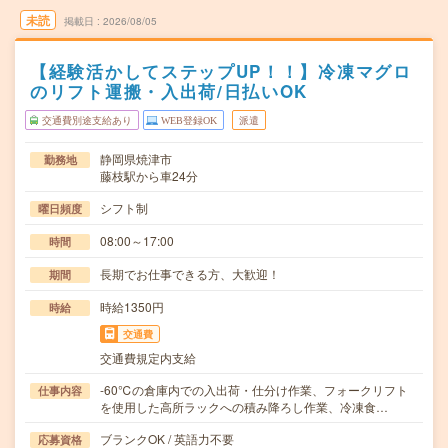
未読
掲載日
2026/08/05
【経験活かしてステップUP！！】冷凍マグロ
のリフト運搬・入出荷/日払いOK
交通費別途支給あり
WEB登録OK
派遣
静岡県焼津市
勤務地
藤枝駅から車24分
シフト制
曜日頻度
08:00～17:00
時間
長期でお仕事できる方、大歓迎！
期間
時給1350円
時給
交通費
交通費規定内支給
-60℃の倉庫内での入出荷・仕分け作業、フォークリフト
仕事内容
を使用した高所ラックへの積み降ろし作業、冷凍食…
ブランクOK / 英語力不要
応募資格