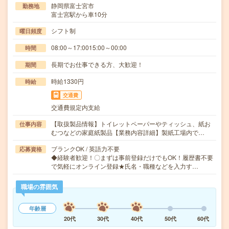
静岡県富士宮市
勤務地
富士宮駅から車10分
シフト制
曜日頻度
08:00～17:0015:00～00:00
時間
長期でお仕事できる方、大歓迎！
期間
時給1330円
時給
交通費
交通費規定内支給
【取扱製品情報】トイレットペーパーやティッシュ、紙お
仕事内容
むつなどの家庭紙製品【業務内容詳細】製紙工場内で…
ブランクOK / 英語力不要
応募資格
◆経験者歓迎！〇まずは事前登録だけでもOK！履歴書不要
で気軽にオンライン登録★氏名・職種などを入力す…
職場の雰囲気
年齢層
20代
30代
40代
50代
60代