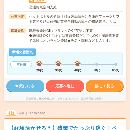
交通費
交通費規定内支給
ペットボトルの倉庫【取扱製品情報】倉庫内フォークリフ
仕事内容
ト業務及び出荷補助業務全自動倉庫への格納業務。カ…
職種未経験OK / ブランクOK / 英語力不要
応募資格
◆未経験OK！〇まずは事前登録だけでもOK！履歴書不要
で気軽にオンライン登録★氏名・職種などを入力す…
職場の雰囲気
年齢層
20代
30代
40代
50代
60代
気になる!
応募へ進む
詳しく見る
派遣会社
株式会社綜合キャリアオプション 製造事業部（全国）
未読
掲載日
2026/08/05
【経験活かせる＊】残業でたっぷり稼ぐ！ペ