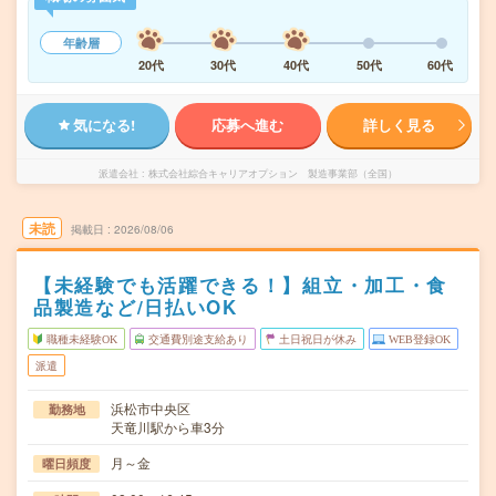
年齢層
20代
30代
40代
50代
60代
気になる!
応募へ進む
詳しく見る
派遣会社
株式会社綜合キャリアオプション 製造事業部（全国）
未読
掲載日
2026/08/06
【未経験でも活躍できる！】組立・加工・食
品製造など/日払いOK
職種未経験OK
交通費別途支給あり
土日祝日が休み
WEB登録OK
派遣
浜松市中央区
勤務地
天竜川駅から車3分
月～金
曜日頻度