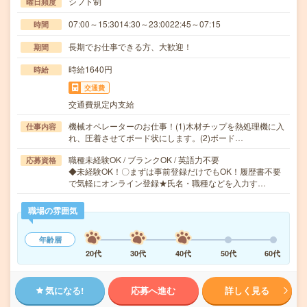
シフト制
曜日頻度
07:00～15:3014:30～23:0022:45～07:15
時間
長期でお仕事できる方、大歓迎！
期間
時給1640円
時給
交通費
交通費規定内支給
機械オペレーターのお仕事！(1)木材チップを熱処理機に入
仕事内容
れ、圧着させてボード状にします。(2)ボード…
職種未経験OK / ブランクOK / 英語力不要
応募資格
◆未経験OK！〇まずは事前登録だけでもOK！履歴書不要
で気軽にオンライン登録★氏名・職種などを入力す…
職場の雰囲気
年齢層
20代
30代
40代
50代
60代
気になる!
応募へ進む
詳しく見る