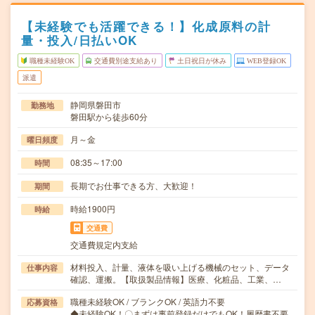
【未経験でも活躍できる！】化成原料の計
量・投入/日払いOK
職種未経験OK
交通費別途支給あり
土日祝日が休み
WEB登録OK
派遣
静岡県磐田市
勤務地
磐田駅から徒歩60分
月～金
曜日頻度
08:35～17:00
時間
長期でお仕事できる方、大歓迎！
期間
時給1900円
時給
交通費
交通費規定内支給
材料投入、計量、液体を吸い上げる機械のセット、データ
仕事内容
確認、運搬。【取扱製品情報】医療、化粧品、工業、…
職種未経験OK / ブランクOK / 英語力不要
応募資格
◆未経験OK！〇まずは事前登録だけでもOK！履歴書不要