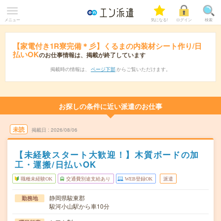
メニュー
気になる!
ログイン
検索
【家電付き1R寮完備＊彡】くるまの内装材シート作り/日
払いOK
のお仕事情報は、掲載が終了しています
掲載時の情報は、
ページ下部
からご覧いただけます。
お探しの条件に近い派遣のお仕事
未読
掲載日
2026/08/06
【未経験スタート大歓迎！】木質ボードの加
工・運搬/日払いOK
職種未経験OK
交通費別途支給あり
WEB登録OK
派遣
静岡県駿東郡
勤務地
駿河小山駅から車10分