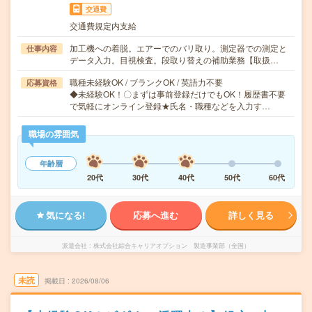
交通費
交通費規定内支給
加工機への着脱。エアーでのバリ取り。測定器での測定と
仕事内容
データ入力。目視検査。段取り替えの補助業務【取扱…
職種未経験OK / ブランクOK / 英語力不要
応募資格
◆未経験OK！〇まずは事前登録だけでもOK！履歴書不要
で気軽にオンライン登録★氏名・職種などを入力す…
職場の雰囲気
年齢層
20代
30代
40代
50代
60代
気になる!
応募へ進む
詳しく見る
派遣会社
株式会社綜合キャリアオプション 製造事業部（全国）
未読
掲載日
2026/08/06