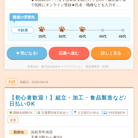
で気軽にオンライン登録★氏名・職種などを入力す…
職場の雰囲気
年齢層
20代
30代
40代
50代
60代
気になる!
応募へ進む
詳しく見る
派遣会社
株式会社綜合キャリアオプション 製造事業部（全国）
未読
掲載日
2026/08/06
【初心者歓迎！】組立・加工・食品製造など/
日払いOK
職種未経験OK
交通費別途支給あり
土日祝日が休み
WEB登録OK
派遣
浜松市中央区
勤務地
天竜川駅から車3分