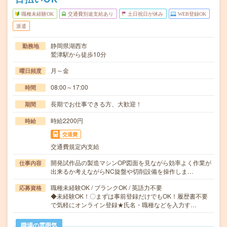
職種未経験OK
交通費別途支給あり
土日祝日が休み
WEB登録OK
派遣
静岡県湖西市
勤務地
鷲津駅から徒歩10分
月～金
曜日頻度
08:00～17:00
時間
長期でお仕事できる方、大歓迎！
期間
時給2200円
時給
交通費
交通費規定内支給
開発試作品の製造マシンOP図面を見ながら効率よく作業が
仕事内容
出来るか考えながらNC旋盤や切削設備を操作しま…
職種未経験OK / ブランクOK / 英語力不要
応募資格
◆未経験OK！〇まずは事前登録だけでもOK！履歴書不要
で気軽にオンライン登録★氏名・職種などを入力す…
職場の雰囲気