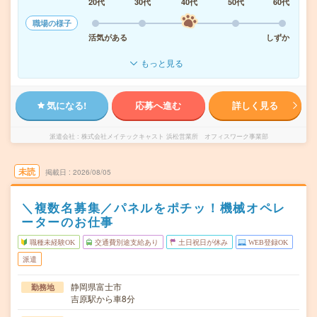
20代
30代
40代
50代
60代
職場の様子
活気がある
しずか
もっと見る
気になる!
応募へ進む
詳しく見る
派遣会社
株式会社メイテックキャスト 浜松営業所 オフィスワーク事業部
未読
掲載日
2026/08/05
＼複数名募集／パネルをポチッ！機械オペレ
ーターのお仕事
職種未経験OK
交通費別途支給あり
土日祝日が休み
WEB登録OK
派遣
静岡県富士市
勤務地
吉原駅から車8分