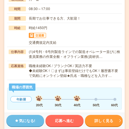
08:30～17:00
時間
長期でお仕事できる方、大歓迎！
期間
時給1450円
時給
交通費
交通費規定内支給
(1)4号列・6号列製造ラインでの製造オペレーター並びに検
仕事内容
査員業務の作業全般・オフライン業務(資材供…
職種未経験OK / ブランクOK / 英語力不要
応募資格
◆未経験OK！〇まずは事前登録だけでもOK！履歴書不要
で気軽にオンライン登録★氏名・職種などを入力す…
職場の雰囲気
年齢層
20代
30代
40代
50代
60代
気になる!
応募へ進む
詳しく見る