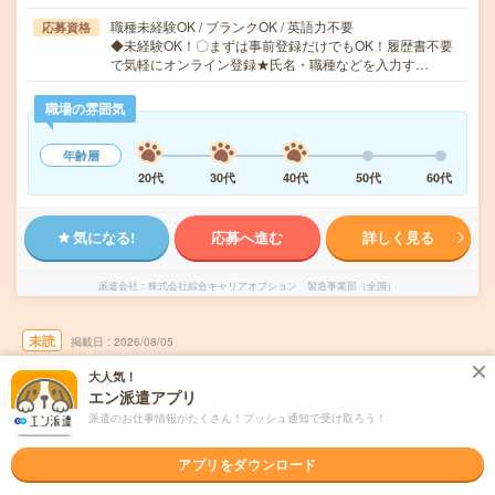
職種未経験OK / ブランクOK / 英語力不要
応募資格
◆未経験OK！〇まずは事前登録だけでもOK！履歴書不要
で気軽にオンライン登録★氏名・職種などを入力す…
職場の雰囲気
年齢層
20代
30代
40代
50代
60代
気になる!
応募へ進む
詳しく見る
派遣会社
株式会社綜合キャリアオプション 製造事業部（全国）
未読
掲載日
2026/08/05
大人気！
【未経験でも活躍できる！】ワイヤーハーネ
エン派遣アプリ
スの端子圧着・溶着/日払いOK
派遣のお仕事情報がたくさん！プッシュ通知で受け取ろう！
職種未経験OK
交通費別途支給あり
土日祝日が休み
WEB登録OK
アプリをダウンロード
派遣