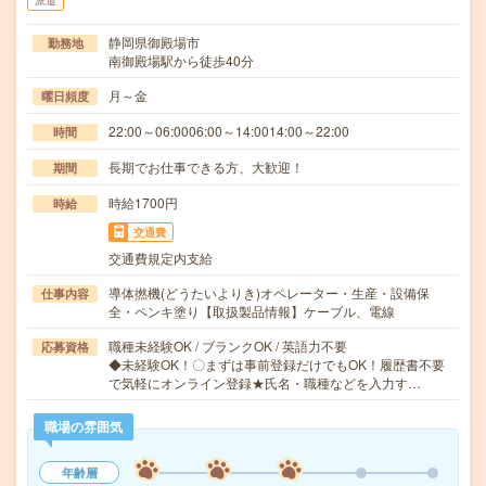
派遣
静岡県御殿場市
勤務地
南御殿場駅から徒歩40分
月～金
曜日頻度
22:00～06:0006:00～14:0014:00～22:00
時間
長期でお仕事できる方、大歓迎！
期間
時給1700円
時給
交通費
交通費規定内支給
導体撚機(どうたいよりき)オペレーター・生産・設備保
仕事内容
全・ペンキ塗り【取扱製品情報】ケーブル、電線
職種未経験OK / ブランクOK / 英語力不要
応募資格
◆未経験OK！〇まずは事前登録だけでもOK！履歴書不要
で気軽にオンライン登録★氏名・職種などを入力す…
職場の雰囲気
年齢層