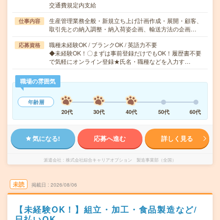
交通費規定内支給
生産管理業務全般・新規立ち上げ計画作成・展開・顧客、
仕事内容
取引先との納入調整・納入荷姿企画、輸送方法の企画…
職種未経験OK / ブランクOK / 英語力不要
応募資格
◆未経験OK！〇まずは事前登録だけでもOK！履歴書不要
で気軽にオンライン登録★氏名・職種などを入力す…
職場の雰囲気
年齢層
20代
30代
40代
50代
60代
気になる!
応募へ進む
詳しく見る
派遣会社
株式会社綜合キャリアオプション 製造事業部（全国）
未読
掲載日
2026/08/06
【未経験OK！】組立・加工・食品製造など/
日払いOK