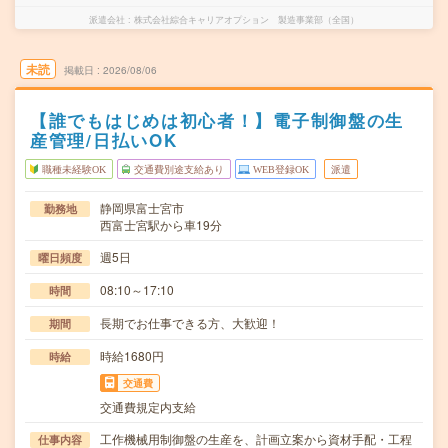
派遣会社
株式会社綜合キャリアオプション 製造事業部（全国）
未読
掲載日
2026/08/06
【誰でもはじめは初心者！】電子制御盤の生
産管理/日払いOK
職種未経験OK
交通費別途支給あり
WEB登録OK
派遣
静岡県富士宮市
勤務地
西富士宮駅から車19分
週5日
曜日頻度
08:10～17:10
時間
長期でお仕事できる方、大歓迎！
期間
時給1680円
時給
交通費
交通費規定内支給
工作機械用制御盤の生産を、計画立案から資材手配・工程
仕事内容