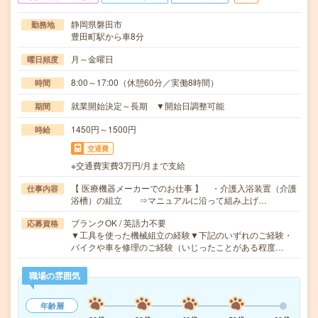
静岡県磐田市
勤務地
豊田町駅から車8分
月～金曜日
曜日頻度
8:00～17:00（休憩60分／実働8時間）
時間
就業開始決定～長期 ▼開始日調整可能
期間
1450円～1500円
時給
交通費
※交通費実費3万円/月まで支給
【 医療機器メーカーでのお仕事 】 ・介護入浴装置（介護
仕事内容
浴槽）の組立 ⇒マニュアルに沿って組み上げ…
ブランクOK / 英語力不要
応募資格
▼工具を使った機械組立の経験▼下記のいずれのご経験・
バイクや車を修理のご経験（いじったことがある程度…
職場の雰囲気
年齢層