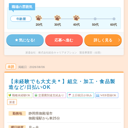
職場の雰囲気
年齢層
20代
30代
40代
50代
60代
気になる!
応募へ進む
詳しく見る
派遣会社
株式会社綜合キャリアオプション 製造事業部（全国）
未読
掲載日
2026/08/06
【未経験でも大丈夫＊】組立・加工・食品製
造など/日払いOK
職種未経験OK
交通費別途支給あり
土日祝日が休み
WEB登録OK
派遣
静岡県御殿場市
勤務地
御殿場駅から車25分
月～金
曜日頻度