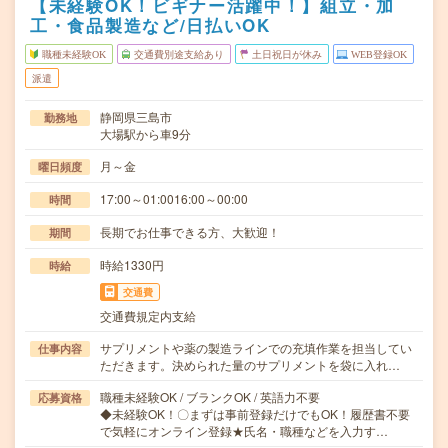
【未経験OK！ビギナー活躍中！】組立・加
工・食品製造など/日払いOK
職種未経験OK
交通費別途支給あり
土日祝日が休み
WEB登録OK
派遣
静岡県三島市
勤務地
大場駅から車9分
月～金
曜日頻度
17:00～01:0016:00～00:00
時間
長期でお仕事できる方、大歓迎！
期間
時給1330円
時給
交通費
交通費規定内支給
サプリメントや薬の製造ラインでの充填作業を担当してい
仕事内容
ただきます。決められた量のサプリメントを袋に入れ…
職種未経験OK / ブランクOK / 英語力不要
応募資格
◆未経験OK！〇まずは事前登録だけでもOK！履歴書不要
で気軽にオンライン登録★氏名・職種などを入力す…