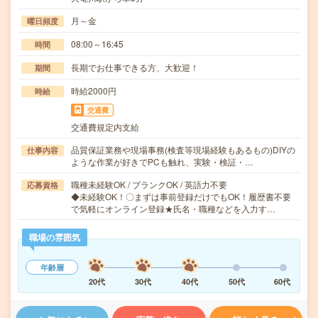
月～金
曜日頻度
08:00～16:45
時間
長期でお仕事できる方、大歓迎！
期間
時給2000円
時給
交通費
交通費規定内支給
品質保証業務や現場事務(検査等現場経験もあるもの)DIYの
仕事内容
ような作業が好きでPCも触れ、実験・検証・…
職種未経験OK / ブランクOK / 英語力不要
応募資格
◆未経験OK！〇まずは事前登録だけでもOK！履歴書不要
で気軽にオンライン登録★氏名・職種などを入力す…
職場の雰囲気
年齢層
20代
30代
40代
50代
60代