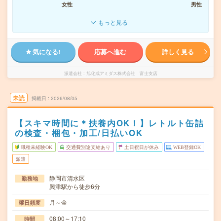
女性
男性
もっと見る
気になる!
応募へ進む
詳しく見る
派遣会社
旭化成アミダス株式会社 富士支店
未読
掲載日
2026/08/05
【スキマ時間に＊扶養内OK！】レトルト缶詰
の検査・梱包・加工/日払いOK
職種未経験OK
交通費別途支給あり
土日祝日が休み
WEB登録OK
派遣
静岡市清水区
勤務地
興津駅から徒歩6分
月～金
曜日頻度
08:00～17:10
時間