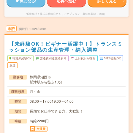
気になる!
応募へ進む
詳しく見る
派遣会社
株式会社綜合キャリアオプション 製造事業部（全国）
未読
掲載日
2026/08/06
【未経験OK！ビギナー活躍中！】トランスミ
ッション部品の生産管理・納入調整
職種未経験OK
交通費別途支給あり
土日祝日が休み
WEB登録OK
派遣
静岡県湖西市
勤務地
鷲津駅から徒歩10分
月～金
曜日頻度
08:00～17:0019:00～04:00
時間
長期でお仕事できる方、大歓迎！
期間
時給2200円
時給
交通費