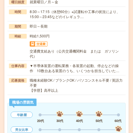
就業曜日／月～金
曜日頻度
8:30～17:15（休憩60分）※試運転や工事の状況により、
時間
15:00～23:45などのイレギュラ…
即日～長期
期間
時給1,500円
時給
交通費
交通費支給あり（公共交通機関料金 または ガソリン
代）
▼半導体装置の運転業務・各装置の起動、停止などの操
仕事内容
作 10数台ある装置のうち、いくつかを担当していた…
職種未経験OK / ブランクOK / パソコンスキル不要 / 英語力
応募資格
不要
【学歴】高卒以上
職場の雰囲気
年齢層
20代
30代
40代
50代
60代
男女比率