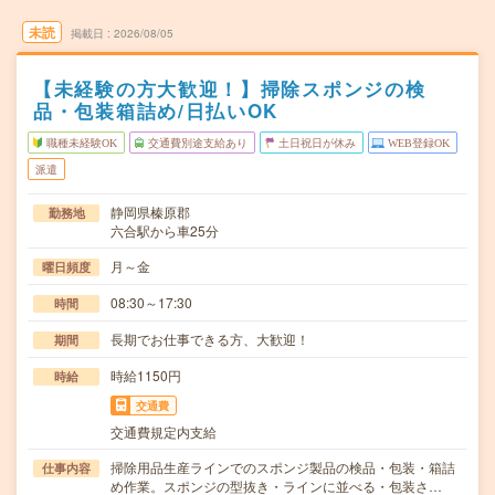
未読
掲載日
2026/08/05
【未経験の方大歓迎！】掃除スポンジの検
品・包装箱詰め/日払いOK
職種未経験OK
交通費別途支給あり
土日祝日が休み
WEB登録OK
派遣
静岡県榛原郡
勤務地
六合駅から車25分
月～金
曜日頻度
08:30～17:30
時間
長期でお仕事できる方、大歓迎！
期間
時給1150円
時給
交通費
交通費規定内支給
掃除用品生産ラインでのスポンジ製品の検品・包装・箱詰
仕事内容
め作業。スポンジの型抜き・ラインに並べる・包装さ…