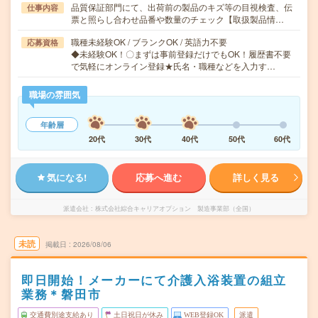
品質保証部門にて、出荷前の製品のキズ等の目視検査、伝
仕事内容
票と照らし合わせ品番や数量のチェック【取扱製品情…
職種未経験OK / ブランクOK / 英語力不要
応募資格
◆未経験OK！〇まずは事前登録だけでもOK！履歴書不要
で気軽にオンライン登録★氏名・職種などを入力す…
職場の雰囲気
年齢層
20代
30代
40代
50代
60代
気になる!
応募へ進む
詳しく見る
派遣会社
株式会社綜合キャリアオプション 製造事業部（全国）
未読
掲載日
2026/08/06
即日開始！メーカーにて介護入浴装置の組立
業務＊磐田市
交通費別途支給あり
土日祝日が休み
WEB登録OK
派遣