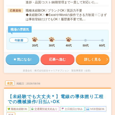
進捗・品質/コスト/納期管理まで一貫して対応いた…
職種未経験OK / ブランクOK / 英語力不要
応募資格
◆未経験OK！◆ExcelやWordの操作できる方歓迎！〇まず
は事前登録だけでもOK！履歴書不要で気…
職場の雰囲気
年齢層
20代
30代
40代
50代
60代
気になる!
応募へ進む
詳しく見る
派遣会社
株式会社綜合キャリアオプション 製造事業部（全国）
未読
掲載日
2026/08/06
【未経験でも大丈夫＊】電線の導体撚り工程
での機械操作/日払いOK
職種未経験OK
交通費別途支給あり
土日祝日が休み
WEB登録OK