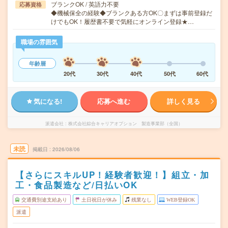
ブランクOK / 英語力不要
応募資格
◆機械保全の経験◆ブランクある方OK〇まずは事前登録だ
けでもOK！履歴書不要で気軽にオンライン登録★…
職場の雰囲気
年齢層
20代
30代
40代
50代
60代
気になる!
応募へ進む
詳しく見る
派遣会社
株式会社綜合キャリアオプション 製造事業部（全国）
未読
掲載日
2026/08/06
【さらにスキルUP！経験者歓迎！】組立・加
工・食品製造など/日払いOK
交通費別途支給あり
土日祝日が休み
残業なし
WEB登録OK
派遣