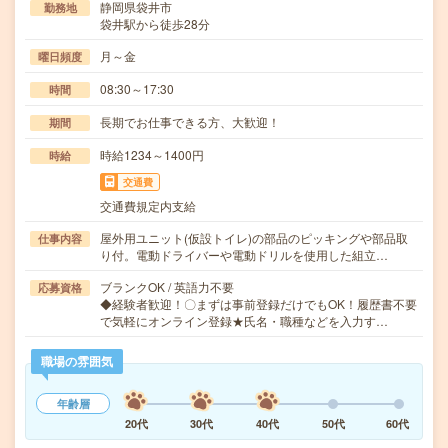
静岡県袋井市
勤務地
袋井駅から徒歩28分
月～金
曜日頻度
08:30～17:30
時間
長期でお仕事できる方、大歓迎！
期間
時給1234～1400円
時給
交通費
交通費規定内支給
屋外用ユニット(仮設トイレ)の部品のピッキングや部品取
仕事内容
り付。電動ドライバーや電動ドリルを使用した組立…
ブランクOK / 英語力不要
応募資格
◆経験者歓迎！〇まずは事前登録だけでもOK！履歴書不要
で気軽にオンライン登録★氏名・職種などを入力す…
職場の雰囲気
年齢層
20代
30代
40代
50代
60代