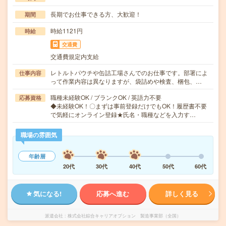
長期でお仕事できる方、大歓迎！
期間
時給1121円
時給
交通費
交通費規定内支給
レトルトパウチや缶詰工場さんでのお仕事です。部署によ
仕事内容
って作業内容は異なりますが、袋詰めや検査、梱包、…
職種未経験OK / ブランクOK / 英語力不要
応募資格
◆未経験OK！〇まずは事前登録だけでもOK！履歴書不要
で気軽にオンライン登録★氏名・職種などを入力す…
職場の雰囲気
年齢層
20代
30代
40代
50代
60代
気になる!
応募へ進む
詳しく見る
派遣会社
株式会社綜合キャリアオプション 製造事業部（全国）