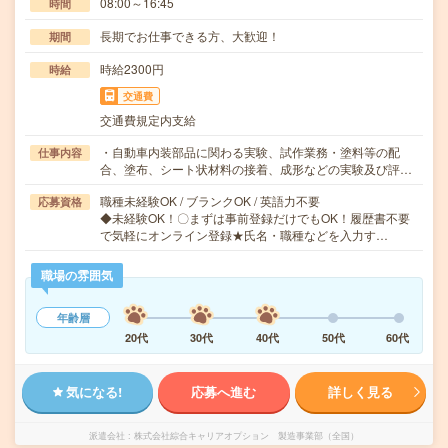
08:00～16:45
時間
長期でお仕事できる方、大歓迎！
期間
時給2300円
時給
交通費
交通費規定内支給
・自動車内装部品に関わる実験、試作業務・塗料等の配
仕事内容
合、塗布、シート状材料の接着、成形などの実験及び評…
職種未経験OK / ブランクOK / 英語力不要
応募資格
◆未経験OK！〇まずは事前登録だけでもOK！履歴書不要
で気軽にオンライン登録★氏名・職種などを入力す…
職場の雰囲気
年齢層
20代
30代
40代
50代
60代
気になる!
応募へ進む
詳しく見る
派遣会社
株式会社綜合キャリアオプション 製造事業部（全国）