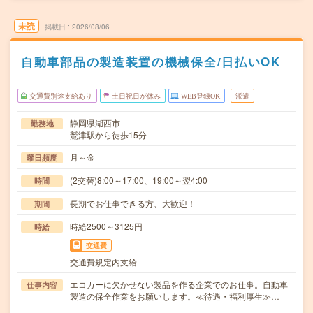
未読
掲載日
2026/08/06
自動車部品の製造装置の機械保全/日払いOK
交通費別途支給あり
土日祝日が休み
WEB登録OK
派遣
静岡県湖西市
勤務地
鷲津駅から徒歩15分
月～金
曜日頻度
(2交替)8:00～17:00、19:00～翌4:00
時間
長期でお仕事できる方、大歓迎！
期間
時給2500～3125円
時給
交通費
交通費規定内支給
エコカーに欠かせない製品を作る企業でのお仕事。自動車
仕事内容
製造の保全作業をお願いします。≪待遇・福利厚生≫…