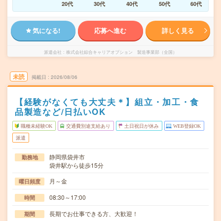
20代
30代
40代
50代
60代
気になる!
応募へ進む
詳しく見る
派遣会社
株式会社綜合キャリアオプション 製造事業部（全国）
未読
掲載日
2026/08/06
【経験がなくても大丈夫＊】組立・加工・食
品製造など/日払いOK
職種未経験OK
交通費別途支給あり
土日祝日が休み
WEB登録OK
派遣
静岡県袋井市
勤務地
袋井駅から徒歩15分
月～金
曜日頻度
08:30～17:00
時間
長期でお仕事できる方、大歓迎！
期間