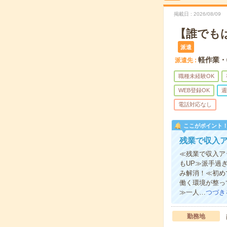
掲載日
2026/08/09
【誰でも
派遣
軽作業・
派遣先
職種未経験OK
WEB登録OK
週
電話対応なし
ここがポイント
残業で収入ア
≪残業で収入ア
もUP≫派手過
み解消！≪初め
働く環境が整っ
≫一人…
つづき
勤務地