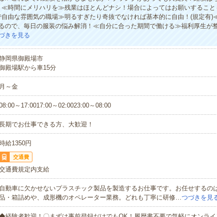
！≪時間にメリハリを≫残業はほとんどナシ！場合によってはお願いすること
で自由な雰囲気の職場≫明るすぎたり奇抜でなければ基本的に自由！(規定有)
るので、毎日の服装の悩み解消！≪自分に合った期間で働ける≫福利厚生が
づきを見る
静岡県御殿場市
御殿場駅から車15分
月～金
08:00～17:0017:00～02:0023:00～08:00
長期でお仕事できる方、大歓迎！
時給1350円
交通費
交通費規定内支給
自動車に欠かせないプラスチック製品を製造するお仕事です。お任せするの
品・箱詰めや、成形機のオペレーター業務。どれも丁寧に研修…
つづきを見
◆経験者歓迎！〇まずは事前登録だけでもOK！履歴書不要で気軽にオンライ