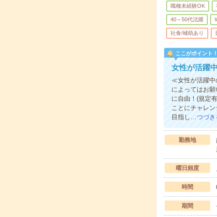
職種未経験OK
40～50代活躍
社食/補助あり
ここがポイント
女性が活躍
≪女性が活躍中
によってはお願
に自由！(規定
ことにチャレン
目指し…
つづき
勤務地
曜日頻度
時間
期間