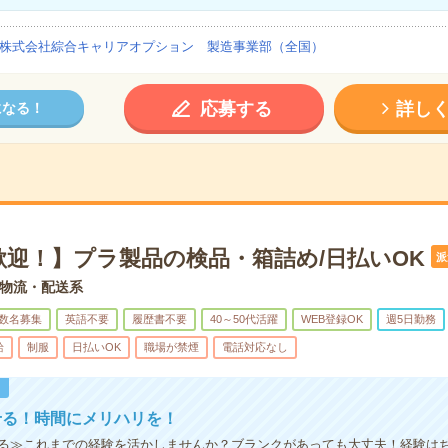
株式会社綜合キャリアオプション 製造事業部（全国）
応募する
詳し
になる！
歓迎！】プラ製品の検品・箱詰め/日払いOK
派
物流・配送系
数名募集
英語不要
履歴書不要
40～50代活躍
WEB登録OK
週5日勤務
給
制服
日払いOK
職場が禁煙
電話対応なし
！
せる！時間にメリハリを！
る≫これまでの経験を活かしませんか？ブランクがあっても大丈夫！経験は