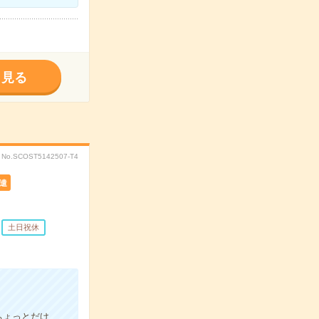
く見る
No.SCOST5142507-T4
遣
土日祝休
ちょっとだけ…