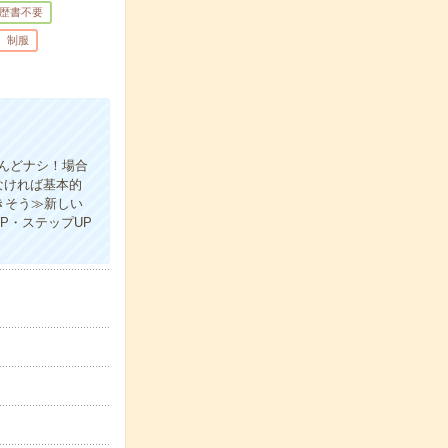
歴書不要
制服
んどナシ！場合
なければ基本的
きそう≫新しい
P・ステップUP