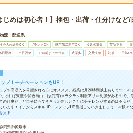
はじめは初心者！】梱包・出荷・仕分けなど/
物流・配送系
社会人未経験OK
ブランクOK
既卒第二新卒OK
複数名募集
英語不要
履
5日勤務
土日祝休
17時前までの仕事
残業多
交費支給
制服
日払い
！
ップ！モチベーションもUP！
ップ≫高収入を希望される方にオススメ。残業は月20時間以上あります！≪
ぎなければ髪型や髪色自由！(規定有)≪ラクラク制服アリ≫制服があるので、
ての仕事だけど自分にもできそう≫新しいことにチャレンジするのは不安だ
ています！イチからスキルUP・ステップUP目指していきましょう！≪様々
を見る
静岡県御殿場市
足柄(静岡県)駅から車15分