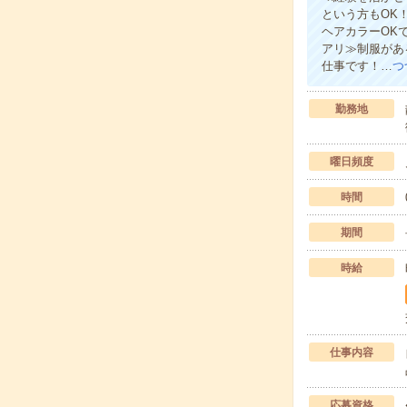
という方もOK
ヘアカラーOK
アリ≫制服があ
仕事です！…
つ
勤務地
曜日頻度
時間
期間
時給
仕事内容
応募資格