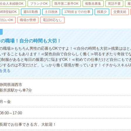
社会人未経験OK
ブランクOK
既卒第二新卒OK
複数名募集
英語不要
履
WEB登録OK
週5日勤務
土日祝休
17時前までの仕事
残業少
交費支給
日払いOK
職場が禁煙
電話対応なし
！
中の職場！自分の時間も大切！
の職場≫もちろん男性の応募もOKですよ！≪自分の時間も大切≫残業はほと
いすることもあります！≪髪色自由で自分らしく働く≫明るすぎたり奇抜で
有)制服があると毎日の服選びに悩まずOK！≪初めての仕事だけど自分にもで
ジするのは不安だけど、しっかり働く環境が整っています！イチからスキルU
を見る
静岡県湖西市
新所原駅から車7分
月～金
08:00～17:00
長期でお仕事できる方、大歓迎！