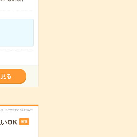
く見る
No.SCOST5102156-T4
いOK
派遣