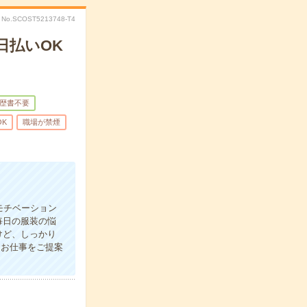
No.SCOST5213748-T4
日払いOK
歴書不要
OK
職場が禁煙
モチベーション
毎日の服装の悩
けど、しっかり
なお仕事をご提案