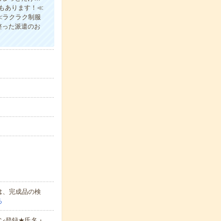
もあります！≪
≪ラクラク制服
整った派遣のお
は、完成品の検
る
ン登録★氏名・