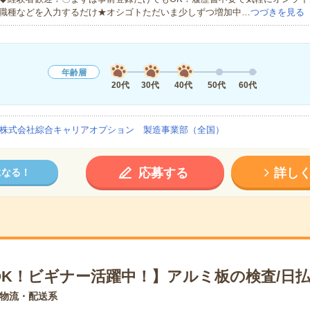
職種などを入力するだけ★オシゴトただいま少しずつ増加中…
つづきを見る
年齢層
20代
30代
40代
50代
60代
株式会社綜合キャリアオプション 製造事業部（全国）
応募する
詳し
になる！
OK！ビギナー活躍中！】アルミ板の検査/日払
物流・配送系