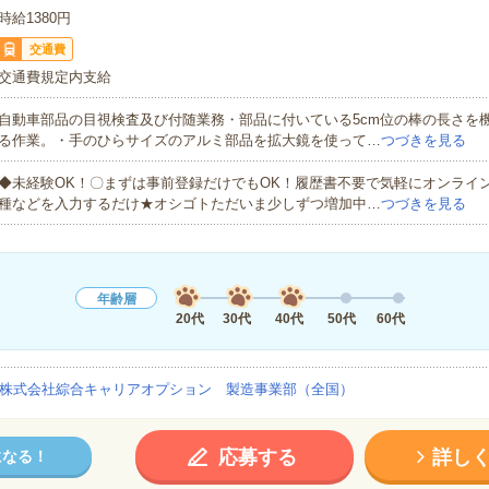
時給1380円
交通費
交通費規定内支給
自動車部品の目視検査及び付随業務・部品に付いている5cm位の棒の長さを
る作業。・手のひらサイズのアルミ部品を拡大鏡を使って…
つづきを見る
◆未経験OK！〇まずは事前登録だけでもOK！履歴書不要で気軽にオンライ
種などを入力するだけ★オシゴトただいま少しずつ増加中…
つづきを見る
年齢層
20代
30代
40代
50代
60代
株式会社綜合キャリアオプション 製造事業部（全国）
応募する
詳し
になる！