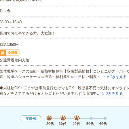
月～金
08:00～16:40
長期でお仕事できる方、大歓迎！
時給1350円
交通費
交通費規定内支給
筐体職場ケースの仮組・断熱材梱包等【取扱製品情報】コンビニやスーパー
蔵・冷凍のショーケース≪待遇・福利厚生≫・日払い制度・…
つづきを見る
◆未経験OK！〇まずは事前登録だけでもOK！履歴書不要で気軽にオンライ
種などを入力するだけ★オシゴトただいま少しずつ増加中…
つづきを見る
年齢層
20代
30代
40代
50代
60代