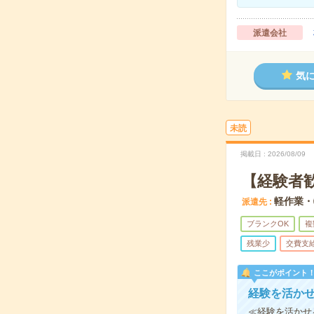
派遣会社
気
未読
掲載日
2026/08/09
【経験者
軽作業・
派遣先
ブランクOK
複
残業少
交費支
ここがポイント
経験を活か
≪経験を活かせ