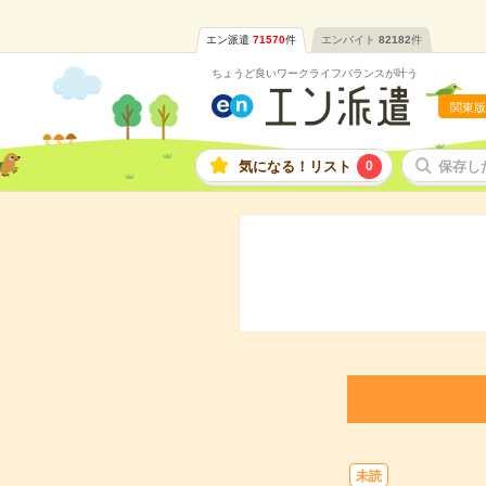
エン派遣
71570
件
エンバイト
82182
件
ちょうど良いワークライフバランスが叶う
関東版
気になる！リスト
0
保存し
未読