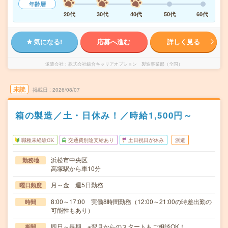
年齢層
20代
30代
40代
50代
60代
気になる!
応募へ進む
詳しく見る
派遣会社
株式会社綜合キャリアオプション 製造事業部（全国）
未読
掲載日
2026/08/07
箱の製造／土・日休み！／時給1,500円～
職種未経験OK
交通費別途支給あり
土日祝日が休み
派遣
浜松市中央区
勤務地
高塚駅から車10分
月～金 週5日勤務
曜日頻度
8:00～17:00 実働8時間勤務（12:00～21:00の時差出勤の
時間
可能性もあり）
即日～長期 ※翌月からのスタートもご相談OK！
期間