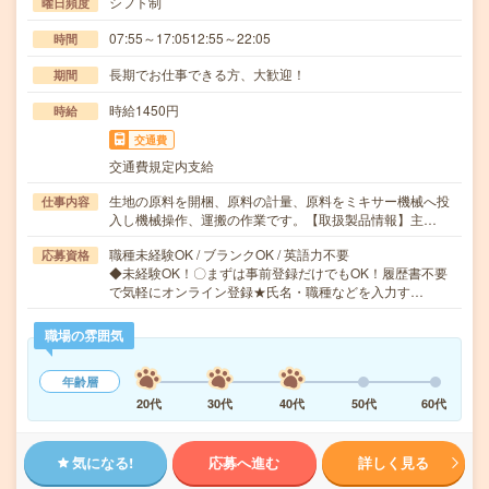
シフト制
曜日頻度
07:55～17:0512:55～22:05
時間
長期でお仕事できる方、大歓迎！
期間
時給1450円
時給
交通費
交通費規定内支給
生地の原料を開梱、原料の計量、原料をミキサー機械へ投
仕事内容
入し機械操作、運搬の作業です。【取扱製品情報】主…
職種未経験OK / ブランクOK / 英語力不要
応募資格
◆未経験OK！〇まずは事前登録だけでもOK！履歴書不要
で気軽にオンライン登録★氏名・職種などを入力す…
職場の雰囲気
年齢層
20代
30代
40代
50代
60代
気になる!
応募へ進む
詳しく見る