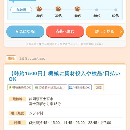
年齢層
20代
30代
40代
50代
60代
気になる!
応募へ進む
詳しく見る
派遣会社
株式会社綜合キャリアオプション 製造事業部（全国）
未読
掲載日
2026/08/07
【時給1500円】機械に資材投入や検品/日払い
OK
職種未経験OK
交通費別途支給あり
WEB登録OK
派遣
静岡県富士宮市
勤務地
富士宮駅から車15分
シフト制
曜日頻度
(3交替)6:45～15:00、14:45～23:00、22:45～翌7:00
時間