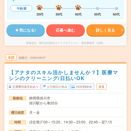
年齢層
20代
30代
40代
50代
60代
気になる!
応募へ進む
詳しく見る
派遣会社
株式会社綜合キャリアオプション 製造事業部（全国）
未読
掲載日
2026/08/07
【アナタのスキル活かしませんか？】医療マ
シンのクリーニング/日払いOK
交通費別途支給あり
土日祝日が休み
WEB登録OK
派遣
静岡県掛川市
勤務地
掛川駅から車20分
月～金
曜日頻度
(3交替)7:00～15:20、14:30～23:00、22:45～翌7:15
時間