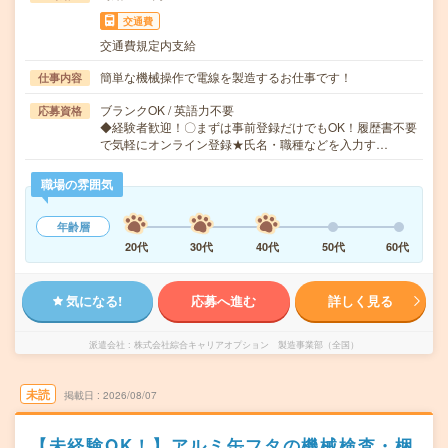
交通費
交通費規定内支給
簡単な機械操作で電線を製造するお仕事です！
仕事内容
ブランクOK / 英語力不要
応募資格
◆経験者歓迎！〇まずは事前登録だけでもOK！履歴書不要
で気軽にオンライン登録★氏名・職種などを入力す…
職場の雰囲気
年齢層
20代
30代
40代
50代
60代
気になる!
応募へ進む
詳しく見る
派遣会社
株式会社綜合キャリアオプション 製造事業部（全国）
未読
掲載日
2026/08/07
【未経験OK！】アルミ缶フタの機械検査・梱