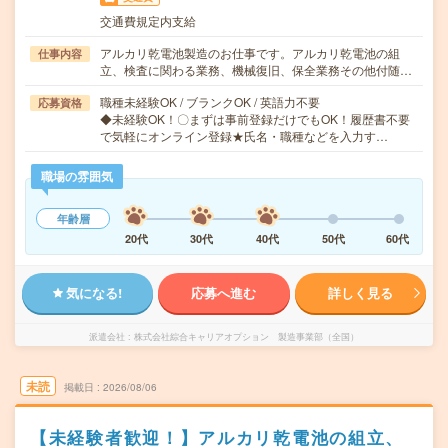
交通費規定内支給
アルカリ乾電池製造のお仕事です。アルカリ乾電池の組
仕事内容
立、検査に関わる業務、機械復旧、保全業務その他付随…
職種未経験OK / ブランクOK / 英語力不要
応募資格
◆未経験OK！〇まずは事前登録だけでもOK！履歴書不要
で気軽にオンライン登録★氏名・職種などを入力す…
職場の雰囲気
年齢層
20代
30代
40代
50代
60代
気になる!
応募へ進む
詳しく見る
派遣会社
株式会社綜合キャリアオプション 製造事業部（全国）
未読
掲載日
2026/08/06
【未経験者歓迎！】アルカリ乾電池の組立、