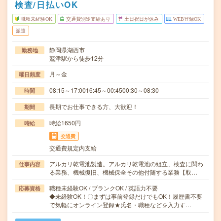
検査/日払いOK
職種未経験OK
交通費別途支給あり
土日祝日が休み
WEB登録OK
派遣
静岡県湖西市
勤務地
鷲津駅から徒歩12分
月～金
曜日頻度
08:15～17:0016:45～00:4500:30～08:30
時間
長期でお仕事できる方、大歓迎！
期間
時給1650円
時給
交通費
交通費規定内支給
アルカリ乾電池製造。アルカリ乾電池の組立、検査に関わ
仕事内容
る業務、機械復旧、機械保全その他付随する業務【取…
職種未経験OK / ブランクOK / 英語力不要
応募資格
◆未経験OK！〇まずは事前登録だけでもOK！履歴書不要
で気軽にオンライン登録★氏名・職種などを入力す…