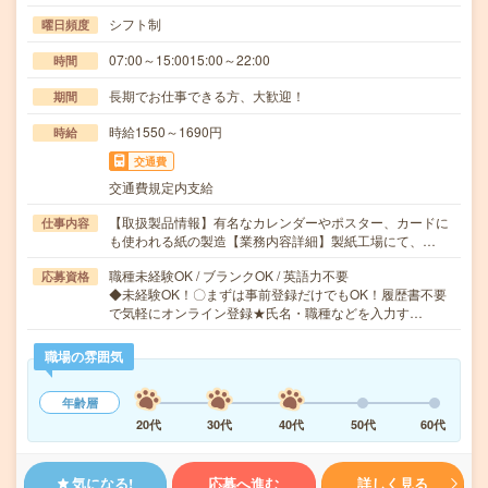
シフト制
曜日頻度
07:00～15:0015:00～22:00
時間
長期でお仕事できる方、大歓迎！
期間
時給1550～1690円
時給
交通費
交通費規定内支給
【取扱製品情報】有名なカレンダーやポスター、カードに
仕事内容
も使われる紙の製造【業務内容詳細】製紙工場にて、…
職種未経験OK / ブランクOK / 英語力不要
応募資格
◆未経験OK！〇まずは事前登録だけでもOK！履歴書不要
で気軽にオンライン登録★氏名・職種などを入力す…
職場の雰囲気
年齢層
20代
30代
40代
50代
60代
気になる!
応募へ進む
詳しく見る