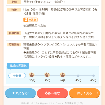
長期でお仕事できる方、大歓迎！
期間
時給1500～1875円 月収例26万8000円以上可(7時間15分
時給
×23日+深夜手当)
交通費
交通費規定内支給
《超大手企業で日用品の製造》家庭用の紙製品の製造で
仕事内容
す。機械に資材を投入してボタン操作をおまかせ！完成…
職種未経験OK / ブランクOK / パソコンスキル不要 / 英語力
応募資格
不要
◆未経験OK！〇まずは事前登録だけでもOK！履歴書不要
で気軽にオンライン登録★氏名・職種などを入力す…
職場の雰囲気
年齢層
20代
30代
40代
50代
60代
気になる!
応募へ進む
詳しく見る
派遣会社
株式会社綜合キャリアオプション 製造事業部（全国）