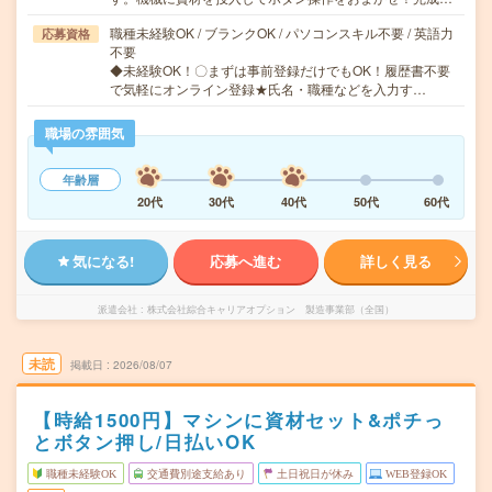
職種未経験OK / ブランクOK / パソコンスキル不要 / 英語力
応募資格
不要
◆未経験OK！〇まずは事前登録だけでもOK！履歴書不要
で気軽にオンライン登録★氏名・職種などを入力す…
職場の雰囲気
年齢層
20代
30代
40代
50代
60代
気になる!
応募へ進む
詳しく見る
派遣会社
株式会社綜合キャリアオプション 製造事業部（全国）
未読
掲載日
2026/08/07
【時給1500円】マシンに資材セット&ポチっ
とボタン押し/日払いOK
職種未経験OK
交通費別途支給あり
土日祝日が休み
WEB登録OK