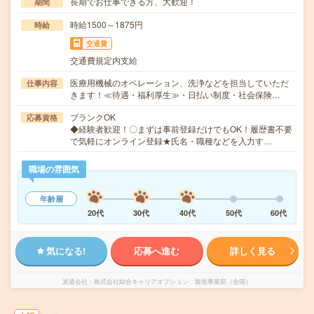
長期でお仕事できる方、大歓迎！
期間
時給1500～1875円
時給
交通費
交通費規定内支給
医療用機械のオペレーション、洗浄などを担当していただ
仕事内容
きます！≪待遇・福利厚生≫・日払い制度・社会保険…
ブランクOK
応募資格
◆経験者歓迎！〇まずは事前登録だけでもOK！履歴書不要
で気軽にオンライン登録★氏名・職種などを入力す…
職場の雰囲気
年齢層
20代
30代
40代
50代
60代
気になる!
応募へ進む
詳しく見る
派遣会社
株式会社綜合キャリアオプション 製造事業部（全国）