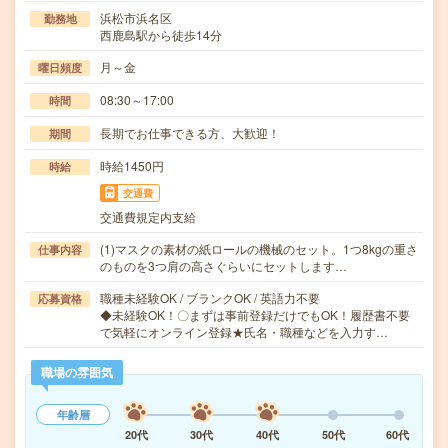
浜松市浜名区
勤務地
西鹿島駅から徒歩14分
月～金
曜日頻度
08:30～17:00
時間
長期でお仕事できる方、大歓迎！
期間
時給1450円
時給
交通費
交通費規定内支給
(1)マスクの素材の紙ロールの機械のセット。1つ8kgの重さ
仕事内容
のものを3つ肩の高さぐらいにセットします…
職種未経験OK / ブランクOK / 英語力不要
応募資格
◆未経験OK！〇まずは事前登録だけでもOK！履歴書不要
で気軽にオンライン登録★氏名・職種などを入力す…
職場の雰囲気
年齢層
20代
30代
40代
50代
60代