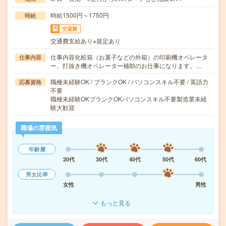
時給1500円～1750円
時給
交通費
交通費支給あり※規定あり
仕事内容化粧箱（お菓子などの外箱）の印刷機オペレータ
仕事内容
ー、打抜き機オペレーター補助のお仕事になります。…
職種未経験OK / ブランクOK / パソコンスキル不要 / 英語力
応募資格
不要
職種未経験OKブランクOKパソコンスキル不要製造業未経
験大歓迎
職場の雰囲気
年齢層
20代
30代
40代
50代
60代
男女比率
女性
男性
もっと見る