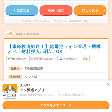
気になる!
応募へ進む
詳しく見る
派遣会社
株式会社綜合キャリアオプション 製造事業部（全国）
未読
掲載日
2026/08/05
【未経験者歓迎！】乾電池ライン管理・機械
オペ・材料投入/日払いOK
職種未経験OK
交通費別途支給あり
WEB登録OK
派遣
静岡県湖西市
勤務地
シフト制
曜日頻度
08:15～17:0019:45～06:30
時間
大人気！
エン派遣アプリ
長期でお仕事できる方、大歓迎！
期間
派遣のお仕事情報がたくさん！プッシュ通知で受け取ろう！
時給1200円
時給
アプリをダウンロード
交通費