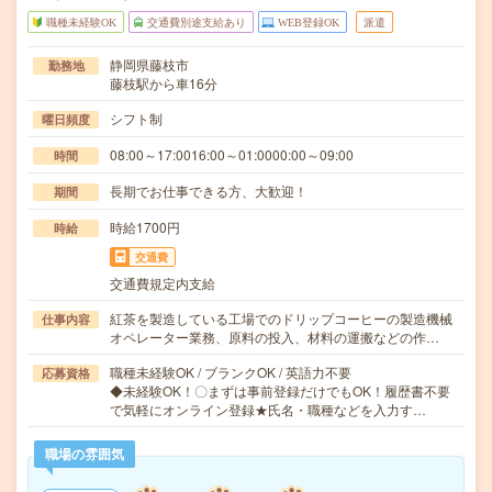
職種未経験OK
交通費別途支給あり
WEB登録OK
派遣
静岡県藤枝市
勤務地
藤枝駅から車16分
シフト制
曜日頻度
08:00～17:0016:00～01:0000:00～09:00
時間
長期でお仕事できる方、大歓迎！
期間
時給1700円
時給
交通費
交通費規定内支給
紅茶を製造している工場でのドリップコーヒーの製造機械
仕事内容
オペレーター業務、原料の投入、材料の運搬などの作…
職種未経験OK / ブランクOK / 英語力不要
応募資格
◆未経験OK！〇まずは事前登録だけでもOK！履歴書不要
で気軽にオンライン登録★氏名・職種などを入力す…
職場の雰囲気