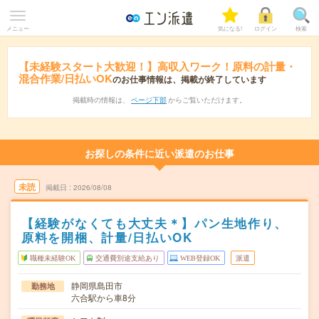
メニュー
気になる!
ログイン
検索
【未経験スタート大歓迎！】高収入ワーク！原料の計量・
混合作業/日払いOK
のお仕事情報は、掲載が終了しています
掲載時の情報は、
ページ下部
からご覧いただけます。
お探しの条件に近い派遣のお仕事
未読
掲載日
2026/08/08
【経験がなくても大丈夫＊】パン生地作り、
原料を開梱、計量/日払いOK
職種未経験OK
交通費別途支給あり
WEB登録OK
派遣
静岡県島田市
勤務地
六合駅から車8分