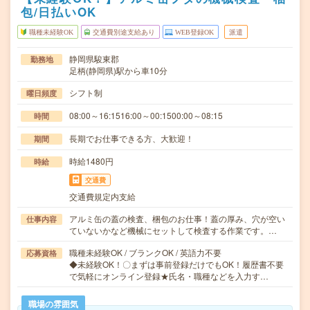
包/日払いOK
職種未経験OK
交通費別途支給あり
WEB登録OK
派遣
静岡県駿東郡
勤務地
足柄(静岡県)駅から車10分
シフト制
曜日頻度
08:00～16:1516:00～00:1500:00～08:15
時間
長期でお仕事できる方、大歓迎！
期間
時給1480円
時給
交通費
交通費規定内支給
アルミ缶の蓋の検査、梱包のお仕事！蓋の厚み、穴が空い
仕事内容
ていないかなど機械にセットして検査する作業です。…
職種未経験OK / ブランクOK / 英語力不要
応募資格
◆未経験OK！〇まずは事前登録だけでもOK！履歴書不要
で気軽にオンライン登録★氏名・職種などを入力す…
職場の雰囲気