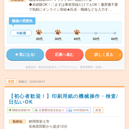
◆未経験OK！〇まずは事前登録だけでもOK！履歴書不要
で気軽にオンライン登録★氏名・職種などを入力す…
職場の雰囲気
年齢層
20代
30代
40代
50代
60代
気になる!
応募へ進む
詳しく見る
派遣会社
株式会社綜合キャリアオプション 製造事業部（全国）
未読
掲載日
2026/08/07
【初心者歓迎！】印刷用紙の機械操作・検査/
日払いOK
職種未経験OK
交通費別途支給あり
WEB登録OK
派遣
静岡県富士市
勤務地
岳南原田駅から徒歩12分