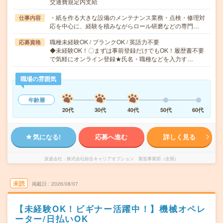
交通費規定内支給
・紙を作る大きな設備のメンテナンス業務・点検・修理対
仕事内容
応を中心に、経験を積みながらロール研磨などの専門…
職種未経験OK / ブランクOK / 英語力不要
応募資格
◆未経験OK！〇まずは事前登録だけでもOK！履歴書不要
で気軽にオンライン登録★氏名・職種などを入力す…
職場の雰囲気
年齢層
20代
30代
40代
50代
60代
気になる!
応募へ進む
詳しく見る
派遣会社
株式会社綜合キャリアオプション 製造事業部（全国）
未読
掲載日
2026/08/07
【未経験OK！ビギナー活躍中！】機械オペレ
ーター/日払いOK