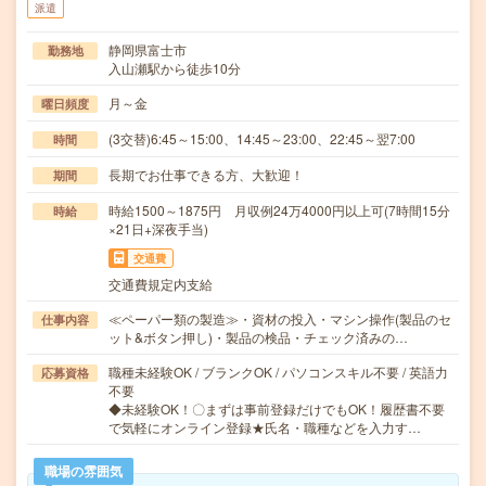
派遣
静岡県富士市
勤務地
入山瀬駅から徒歩10分
月～金
曜日頻度
(3交替)6:45～15:00、14:45～23:00、22:45～翌7:00
時間
長期でお仕事できる方、大歓迎！
期間
時給1500～1875円 月収例24万4000円以上可(7時間15分
時給
×21日+深夜手当)
交通費
交通費規定内支給
≪ペーパー類の製造≫・資材の投入・マシン操作(製品のセ
仕事内容
ット&ボタン押し)・製品の検品・チェック済みの…
職種未経験OK / ブランクOK / パソコンスキル不要 / 英語力
応募資格
不要
◆未経験OK！〇まずは事前登録だけでもOK！履歴書不要
で気軽にオンライン登録★氏名・職種などを入力す…
職場の雰囲気