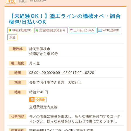
未読
掲載日
2026/08/07
【未経験OK！】塗工ラインの機械オペ・調合
梱包/日払いOK
職種未経験OK
交通費別途支給あり
土日祝日が休み
WEB登録OK
派遣
静岡県藤枝市
勤務地
焼津駅から車10分
月～金
曜日頻度
08:00～20:0020:00～08:0017:00～02:20
時間
長期でお仕事できる方、大歓迎！
期間
時給1540円
時給
交通費
交通費規定内支給
モノの表面に塗膜を形成し、新たな機能を付与するコーテ
仕事内容
ィングと、様々な素材を貼り合わせて層にするラミネ…
職種未経験OK / ブランクOK / 英語力不要
応募資格