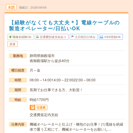
未読
掲載日
2026/08/06
【経験がなくても大丈夫＊】電線ケーブルの
製造オペレーター/日払いOK
職種未経験OK
交通費別途支給あり
土日祝日が休み
WEB登録OK
派遣
静岡県御殿場市
勤務地
南御殿場駅から徒歩40分
月～金
曜日頻度
06:00～14:0014:00～22:0022:00～06:00
時間
長期でお仕事できる方、大歓迎！
期間
時給1700円
時給
交通費
交通費規定内支給
機械オペレーターと仕上げ・梱包のお仕事！(1)電線を絶縁
仕事内容
体で覆う工程にて、機械オペレーターをお願いし…