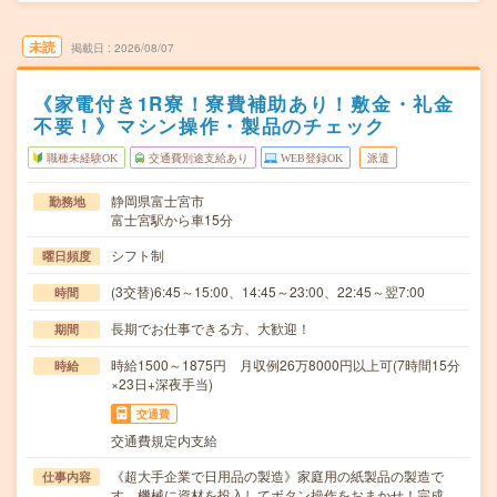
未読
掲載日
2026/08/07
《家電付き1R寮！寮費補助あり！敷金・礼金
不要！》マシン操作・製品のチェック
職種未経験OK
交通費別途支給あり
WEB登録OK
派遣
静岡県富士宮市
勤務地
富士宮駅から車15分
シフト制
曜日頻度
(3交替)6:45～15:00、14:45～23:00、22:45～翌7:00
時間
長期でお仕事できる方、大歓迎！
期間
時給1500～1875円 月収例26万8000円以上可(7時間15分
時給
×23日+深夜手当)
交通費
交通費規定内支給
《超大手企業で日用品の製造》家庭用の紙製品の製造で
仕事内容
す。機械に資材を投入してボタン操作をおまかせ！完成…