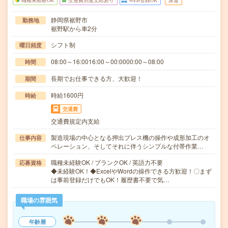
職種未経験OK
交通費別途支給あり
WEB登録OK
派遣
静岡県裾野市
勤務地
裾野駅から車2分
シフト制
曜日頻度
08:00～16:0016:00～00:0000:00～08:00
時間
長期でお仕事できる方、大歓迎！
期間
時給1600円
時給
交通費
交通費規定内支給
製造現場の中心となる押出プレス機の操作や成形加工のオ
仕事内容
ペレーション、そしてそれに伴うシンプルな付帯作業…
職種未経験OK / ブランクOK / 英語力不要
応募資格
◆未経験OK！◆ExcelやWordの操作できる方歓迎！〇まず
は事前登録だけでもOK！履歴書不要で気…
職場の雰囲気
年齢層