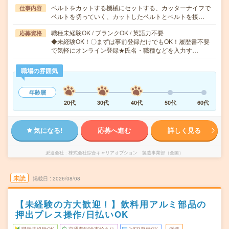
ベルトをカットする機械にセットする、カッターナイフで
仕事内容
ベルトを切っていく、カットしたベルトとベルトを接…
職種未経験OK / ブランクOK / 英語力不要
応募資格
◆未経験OK！〇まずは事前登録だけでもOK！履歴書不要
で気軽にオンライン登録★氏名・職種などを入力す…
職場の雰囲気
年齢層
20代
30代
40代
50代
60代
気になる!
応募へ進む
詳しく見る
派遣会社
株式会社綜合キャリアオプション 製造事業部（全国）
未読
掲載日
2026/08/08
【未経験の方大歓迎！】飲料用アルミ部品の
押出プレス操作/日払いOK