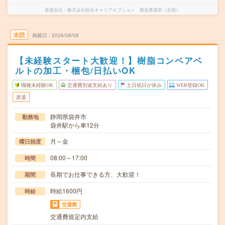
派遣会社
株式会社綜合キャリアオプション 製造事業部（全国）
未読
掲載日
2026/08/08
【未経験スタート大歓迎！】樹脂コンベアベ
ルトの加工・梱包/日払いOK
職種未経験OK
交通費別途支給あり
土日祝日が休み
WEB登録OK
派遣
静岡県袋井市
勤務地
袋井駅から車12分
月～金
曜日頻度
08:00～17:00
時間
長期でお仕事できる方、大歓迎！
期間
時給1600円
時給
交通費
交通費規定内支給