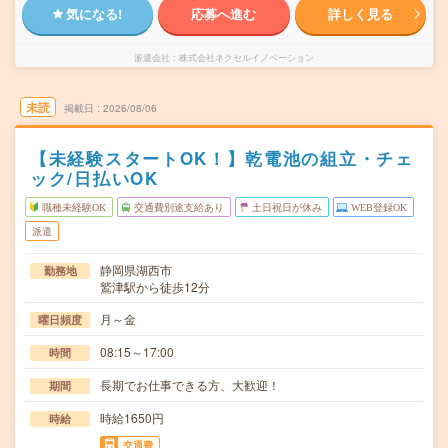
気になる!
応募へ進む
詳しく見る
派遣会社
株式会社ネクセルイノベーション
未読
掲載日
2026/08/06
【未経験スタートOK！】乾電池の組立・チェ
ック/日払いOK
職種未経験OK
交通費別途支給あり
土日祝日が休み
WEB登録OK
派遣
静岡県湖西市
勤務地
鷲津駅から徒歩12分
月～金
曜日頻度
08:15～17:00
時間
長期でお仕事できる方、大歓迎！
期間
時給1650円
時給
交通費