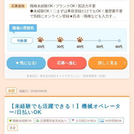
職種未経験OK / ブランクOK / 英語力不要
応募資格
◆未経験OK！〇まずは事前登録だけでもOK！履歴書不要
で気軽にオンライン登録★氏名・職種などを入力す…
職場の雰囲気
年齢層
20代
30代
40代
50代
60代
気になる!
応募へ進む
詳しく見る
派遣会社
株式会社綜合キャリアオプション 製造事業部（全国）
未読
掲載日
2026/08/06
【未経験でも活躍できる！】機械オペレータ
ー/日払いOK
職種未経験OK
交通費別途支給あり
土日祝日が休み
WEB登録OK
派遣