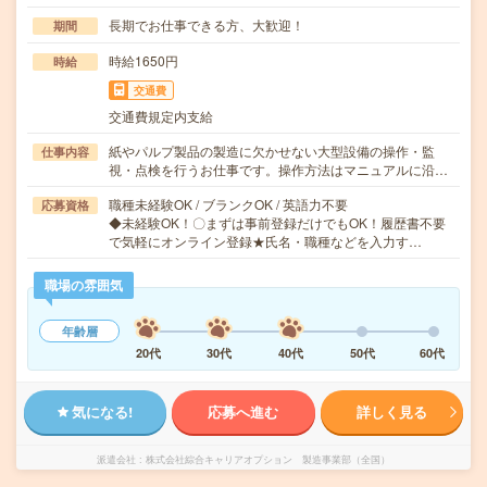
長期でお仕事できる方、大歓迎！
期間
時給1650円
時給
交通費
交通費規定内支給
紙やパルプ製品の製造に欠かせない大型設備の操作・監
仕事内容
視・点検を行うお仕事です。操作方法はマニュアルに沿…
職種未経験OK / ブランクOK / 英語力不要
応募資格
◆未経験OK！〇まずは事前登録だけでもOK！履歴書不要
で気軽にオンライン登録★氏名・職種などを入力す…
職場の雰囲気
年齢層
20代
30代
40代
50代
60代
気になる!
応募へ進む
詳しく見る
派遣会社
株式会社綜合キャリアオプション 製造事業部（全国）