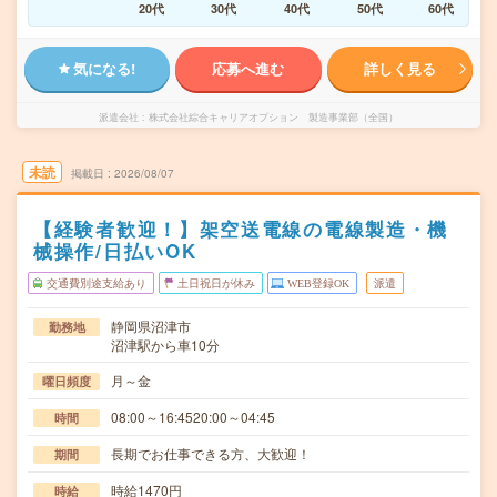
20代
30代
40代
50代
60代
気になる!
応募へ進む
詳しく見る
派遣会社
株式会社綜合キャリアオプション 製造事業部（全国）
未読
掲載日
2026/08/07
【経験者歓迎！】架空送電線の電線製造・機
械操作/日払いOK
交通費別途支給あり
土日祝日が休み
WEB登録OK
派遣
静岡県沼津市
勤務地
沼津駅から車10分
月～金
曜日頻度
08:00～16:4520:00～04:45
時間
長期でお仕事できる方、大歓迎！
期間
時給1470円
時給