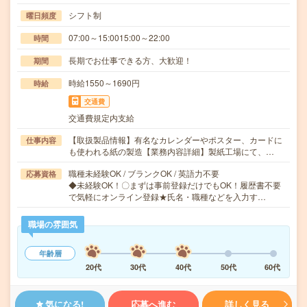
シフト制
曜日頻度
07:00～15:0015:00～22:00
時間
長期でお仕事できる方、大歓迎！
期間
時給1550～1690円
時給
交通費
交通費規定内支給
【取扱製品情報】有名なカレンダーやポスター、カードに
仕事内容
も使われる紙の製造【業務内容詳細】製紙工場にて、…
職種未経験OK / ブランクOK / 英語力不要
応募資格
◆未経験OK！〇まずは事前登録だけでもOK！履歴書不要
で気軽にオンライン登録★氏名・職種などを入力す…
職場の雰囲気
年齢層
20代
30代
40代
50代
60代
気になる!
応募へ進む
詳しく見る