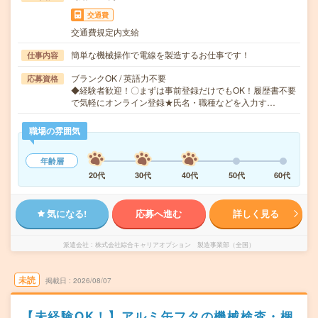
交通費
交通費規定内支給
簡単な機械操作で電線を製造するお仕事です！
仕事内容
ブランクOK / 英語力不要
応募資格
◆経験者歓迎！〇まずは事前登録だけでもOK！履歴書不要
で気軽にオンライン登録★氏名・職種などを入力す…
職場の雰囲気
年齢層
20代
30代
40代
50代
60代
気になる!
応募へ進む
詳しく見る
派遣会社
株式会社綜合キャリアオプション 製造事業部（全国）
未読
掲載日
2026/08/07
【未経験OK！】アルミ缶フタの機械検査・梱