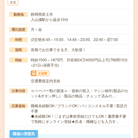
派遣
静岡県富士市
勤務地
入山瀬駅から徒歩10分
月～金
曜日頻度
(3交替)6:45～15:00、14:45～23:00、22:45～翌7:00
時間
長期でお仕事できる方、大歓迎！
期間
時給1500～1875円 月収例24万4000円以上可(7時間15分
時給
×21日+深夜手当)
交通費
交通費規定内支給
≪ペーパー類の製造≫・資材の投入・マシン操作(製品のセ
仕事内容
ット&ボタン押し)・製品の検品・チェック済みの…
職種未経験OK / ブランクOK / パソコンスキル不要 / 英語力
応募資格
不要
◆未経験OK！〇まずは事前登録だけでもOK！履歴書不要
で気軽にオンライン登録★氏名・職種などを入力す…
職場の雰囲気