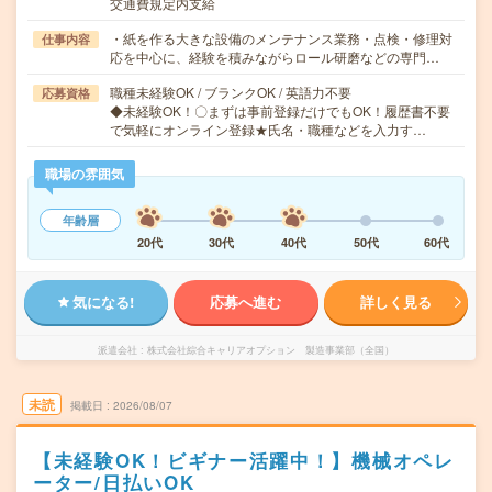
交通費規定内支給
・紙を作る大きな設備のメンテナンス業務・点検・修理対
仕事内容
応を中心に、経験を積みながらロール研磨などの専門…
職種未経験OK / ブランクOK / 英語力不要
応募資格
◆未経験OK！〇まずは事前登録だけでもOK！履歴書不要
で気軽にオンライン登録★氏名・職種などを入力す…
職場の雰囲気
年齢層
20代
30代
40代
50代
60代
気になる!
応募へ進む
詳しく見る
派遣会社
株式会社綜合キャリアオプション 製造事業部（全国）
未読
掲載日
2026/08/07
【未経験OK！ビギナー活躍中！】機械オペレ
ーター/日払いOK