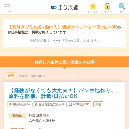
メニュー
気になる!
ログイン
検索
【寮付きで住める×働ける】機械オペレーター/日払いOK
の
お仕事情報は、掲載が終了しています
掲載時の情報は、
ページ下部
からご覧いただけます。
お探しの条件に近い派遣のお仕事
未読
掲載日
2026/08/08
【経験がなくても大丈夫＊】パン生地作り、
原料を開梱、計量/日払いOK
職種未経験OK
交通費別途支給あり
WEB登録OK
派遣
静岡県島田市
勤務地
六合駅から車8分