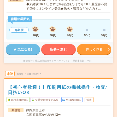
◆未経験OK！〇まずは事前登録だけでもOK！履歴書不要
で気軽にオンライン登録★氏名・職種などを入力す…
職場の雰囲気
年齢層
20代
30代
40代
50代
60代
気になる!
応募へ進む
詳しく見る
派遣会社
株式会社綜合キャリアオプション 製造事業部（全国）
未読
掲載日
2026/08/07
【初心者歓迎！】印刷用紙の機械操作・検査/
日払いOK
職種未経験OK
交通費別途支給あり
WEB登録OK
派遣
静岡県富士市
勤務地
岳南原田駅から徒歩12分