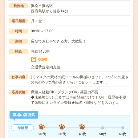
浜松市浜名区
勤務地
西鹿島駅から徒歩14分
月～金
曜日頻度
08:30～17:00
時間
長期でお仕事できる方、大歓迎！
期間
時給1450円
時給
交通費
交通費規定内支給
(1)マスクの素材の紙ロールの機械のセット。1つ8kgの重さ
仕事内容
のものを3つ肩の高さぐらいにセットします…
職種未経験OK / ブランクOK / 英語力不要
応募資格
◆未経験OK！〇まずは事前登録だけでもOK！履歴書不要
で気軽にオンライン登録★氏名・職種などを入力す…
職場の雰囲気
年齢層
20代
30代
40代
50代
60代