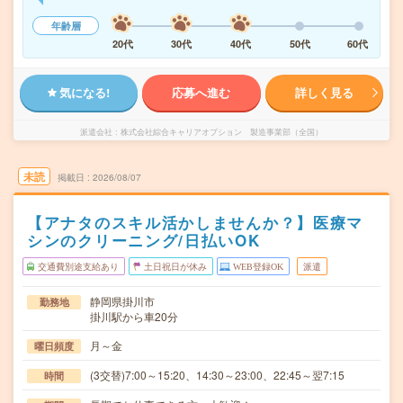
年齢層
20代
30代
40代
50代
60代
気になる!
応募へ進む
詳しく見る
派遣会社
株式会社綜合キャリアオプション 製造事業部（全国）
未読
掲載日
2026/08/07
【アナタのスキル活かしませんか？】医療マ
シンのクリーニング/日払いOK
交通費別途支給あり
土日祝日が休み
WEB登録OK
派遣
静岡県掛川市
勤務地
掛川駅から車20分
月～金
曜日頻度
(3交替)7:00～15:20、14:30～23:00、22:45～翌7:15
時間