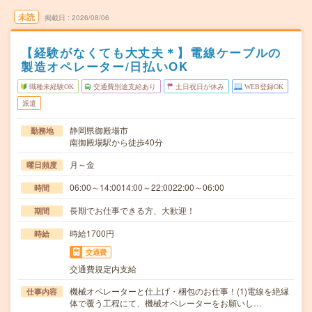
未読
掲載日
2026/08/06
【経験がなくても大丈夫＊】電線ケーブルの
製造オペレーター/日払いOK
職種未経験OK
交通費別途支給あり
土日祝日が休み
WEB登録OK
派遣
静岡県御殿場市
勤務地
南御殿場駅から徒歩40分
月～金
曜日頻度
06:00～14:0014:00～22:0022:00～06:00
時間
長期でお仕事できる方、大歓迎！
期間
時給1700円
時給
交通費
交通費規定内支給
機械オペレーターと仕上げ・梱包のお仕事！(1)電線を絶縁
仕事内容
体で覆う工程にて、機械オペレーターをお願いし…