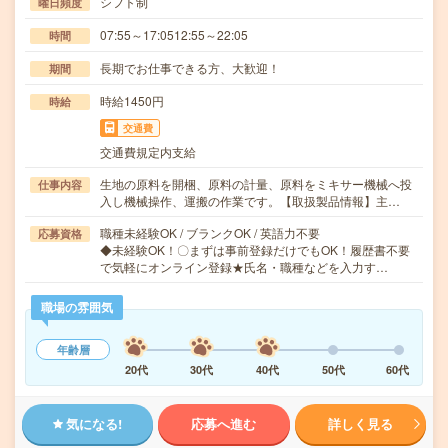
シフト制
曜日頻度
07:55～17:0512:55～22:05
時間
長期でお仕事できる方、大歓迎！
期間
時給1450円
時給
交通費
交通費規定内支給
生地の原料を開梱、原料の計量、原料をミキサー機械へ投
仕事内容
入し機械操作、運搬の作業です。【取扱製品情報】主…
職種未経験OK / ブランクOK / 英語力不要
応募資格
◆未経験OK！〇まずは事前登録だけでもOK！履歴書不要
で気軽にオンライン登録★氏名・職種などを入力す…
職場の雰囲気
年齢層
20代
30代
40代
50代
60代
気になる!
応募へ進む
詳しく見る