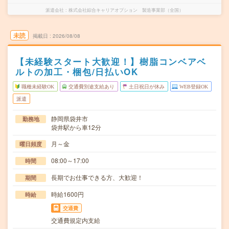
派遣会社
株式会社綜合キャリアオプション 製造事業部（全国）
未読
掲載日
2026/08/08
【未経験スタート大歓迎！】樹脂コンベアベ
ルトの加工・梱包/日払いOK
職種未経験OK
交通費別途支給あり
土日祝日が休み
WEB登録OK
派遣
静岡県袋井市
勤務地
袋井駅から車12分
月～金
曜日頻度
08:00～17:00
時間
長期でお仕事できる方、大歓迎！
期間
時給1600円
時給
交通費
交通費規定内支給