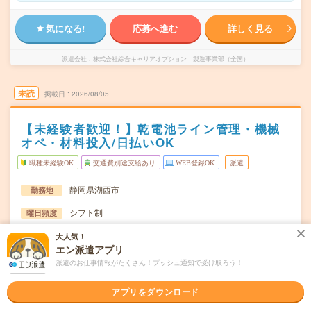
気になる!
応募へ進む
詳しく見る
派遣会社
株式会社綜合キャリアオプション 製造事業部（全国）
未読
掲載日
2026/08/05
【未経験者歓迎！】乾電池ライン管理・機械
オペ・材料投入/日払いOK
職種未経験OK
交通費別途支給あり
WEB登録OK
派遣
静岡県湖西市
勤務地
シフト制
曜日頻度
08:15～17:0019:45～06:30
時間
大人気！
エン派遣アプリ
長期でお仕事できる方、大歓迎！
期間
派遣のお仕事情報がたくさん！プッシュ通知で受け取ろう！
時給1200円
時給
アプリをダウンロード
交通費