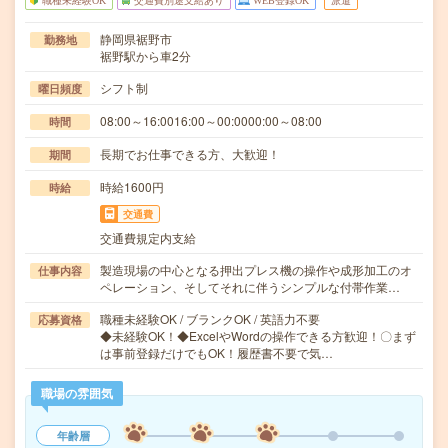
職種未経験OK
交通費別途支給あり
WEB登録OK
派遣
静岡県裾野市
勤務地
裾野駅から車2分
シフト制
曜日頻度
08:00～16:0016:00～00:0000:00～08:00
時間
長期でお仕事できる方、大歓迎！
期間
時給1600円
時給
交通費
交通費規定内支給
製造現場の中心となる押出プレス機の操作や成形加工のオ
仕事内容
ペレーション、そしてそれに伴うシンプルな付帯作業…
職種未経験OK / ブランクOK / 英語力不要
応募資格
◆未経験OK！◆ExcelやWordの操作できる方歓迎！〇まず
は事前登録だけでもOK！履歴書不要で気…
職場の雰囲気
年齢層