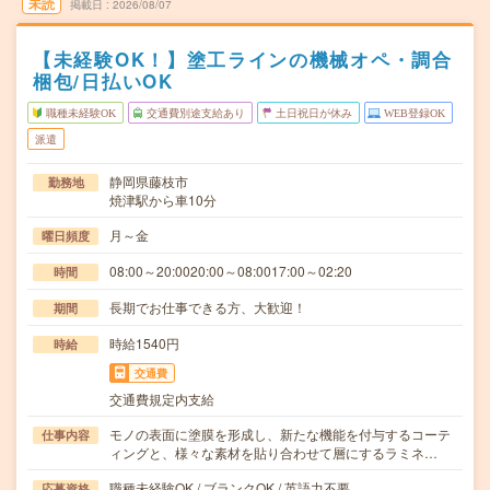
未読
掲載日
2026/08/07
【未経験OK！】塗工ラインの機械オペ・調合
梱包/日払いOK
職種未経験OK
交通費別途支給あり
土日祝日が休み
WEB登録OK
派遣
静岡県藤枝市
勤務地
焼津駅から車10分
月～金
曜日頻度
08:00～20:0020:00～08:0017:00～02:20
時間
長期でお仕事できる方、大歓迎！
期間
時給1540円
時給
交通費
交通費規定内支給
モノの表面に塗膜を形成し、新たな機能を付与するコーテ
仕事内容
ィングと、様々な素材を貼り合わせて層にするラミネ…
職種未経験OK / ブランクOK / 英語力不要
応募資格