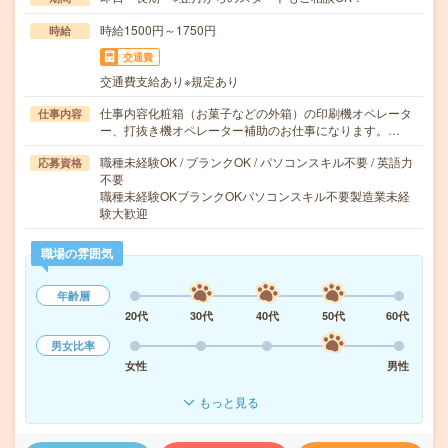
時給1500円～1750円
時給
交通費
交通費支給あり※規定あり
仕事内容化粧箱（お菓子などの外箱）の印刷機オペレータ
仕事内容
ー、打抜き機オペレーター補助のお仕事になります。…
職種未経験OK / ブランクOK / パソコンスキル不要 / 英語力
応募資格
不要
職種未経験OKブランクOKパソコンスキル不要製造業未経
験大歓迎
職場の雰囲気
年齢層
20代
30代
40代
50代
60代
男女比率
女性
男性
もっと見る