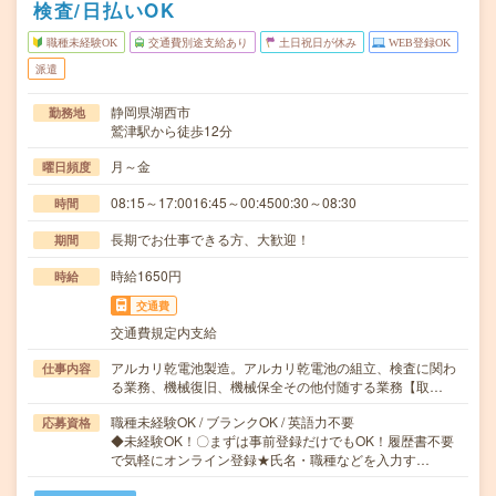
検査/日払いOK
職種未経験OK
交通費別途支給あり
土日祝日が休み
WEB登録OK
派遣
静岡県湖西市
勤務地
鷲津駅から徒歩12分
月～金
曜日頻度
08:15～17:0016:45～00:4500:30～08:30
時間
長期でお仕事できる方、大歓迎！
期間
時給1650円
時給
交通費
交通費規定内支給
アルカリ乾電池製造。アルカリ乾電池の組立、検査に関わ
仕事内容
る業務、機械復旧、機械保全その他付随する業務【取…
職種未経験OK / ブランクOK / 英語力不要
応募資格
◆未経験OK！〇まずは事前登録だけでもOK！履歴書不要
で気軽にオンライン登録★氏名・職種などを入力す…