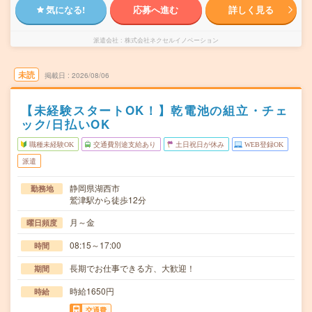
気になる!
応募へ進む
詳しく見る
派遣会社
株式会社ネクセルイノベーション
未読
掲載日
2026/08/06
【未経験スタートOK！】乾電池の組立・チェ
ック/日払いOK
職種未経験OK
交通費別途支給あり
土日祝日が休み
WEB登録OK
派遣
静岡県湖西市
勤務地
鷲津駅から徒歩12分
月～金
曜日頻度
08:15～17:00
時間
長期でお仕事できる方、大歓迎！
期間
時給1650円
時給
交通費