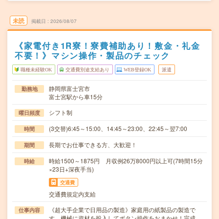
未読
掲載日
2026/08/07
《家電付き1R寮！寮費補助あり！敷金・礼金
不要！》マシン操作・製品のチェック
職種未経験OK
交通費別途支給あり
WEB登録OK
派遣
静岡県富士宮市
勤務地
富士宮駅から車15分
シフト制
曜日頻度
(3交替)6:45～15:00、14:45～23:00、22:45～翌7:00
時間
長期でお仕事できる方、大歓迎！
期間
時給1500～1875円 月収例26万8000円以上可(7時間15分
時給
×23日+深夜手当)
交通費
交通費規定内支給
《超大手企業で日用品の製造》家庭用の紙製品の製造で
仕事内容
す。機械に資材を投入してボタン操作をおまかせ！完成…