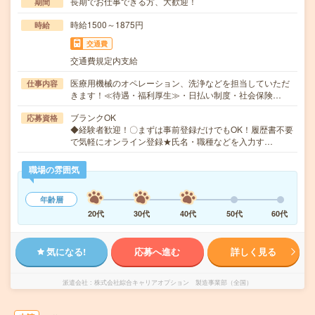
長期でお仕事できる方、大歓迎！
期間
時給1500～1875円
時給
交通費
交通費規定内支給
医療用機械のオペレーション、洗浄などを担当していただ
仕事内容
きます！≪待遇・福利厚生≫・日払い制度・社会保険…
ブランクOK
応募資格
◆経験者歓迎！〇まずは事前登録だけでもOK！履歴書不要
で気軽にオンライン登録★氏名・職種などを入力す…
職場の雰囲気
年齢層
20代
30代
40代
50代
60代
気になる!
応募へ進む
詳しく見る
派遣会社
株式会社綜合キャリアオプション 製造事業部（全国）