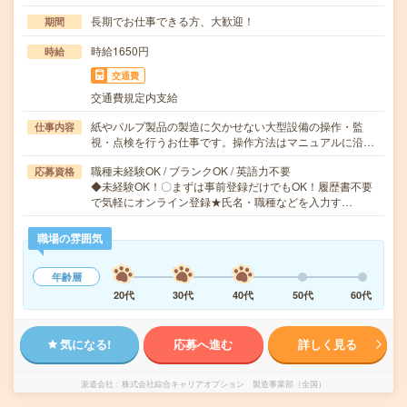
長期でお仕事できる方、大歓迎！
期間
時給1650円
時給
交通費
交通費規定内支給
紙やパルプ製品の製造に欠かせない大型設備の操作・監
仕事内容
視・点検を行うお仕事です。操作方法はマニュアルに沿…
職種未経験OK / ブランクOK / 英語力不要
応募資格
◆未経験OK！〇まずは事前登録だけでもOK！履歴書不要
で気軽にオンライン登録★氏名・職種などを入力す…
職場の雰囲気
年齢層
20代
30代
40代
50代
60代
気になる!
応募へ進む
詳しく見る
派遣会社
株式会社綜合キャリアオプション 製造事業部（全国）