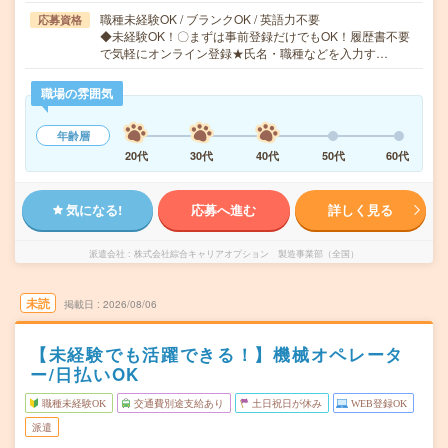
職種未経験OK / ブランクOK / 英語力不要
応募資格
◆未経験OK！〇まずは事前登録だけでもOK！履歴書不要
で気軽にオンライン登録★氏名・職種などを入力す…
職場の雰囲気
年齢層
20代
30代
40代
50代
60代
気になる!
応募へ進む
詳しく見る
派遣会社
株式会社綜合キャリアオプション 製造事業部（全国）
未読
掲載日
2026/08/06
【未経験でも活躍できる！】機械オペレータ
ー/日払いOK
職種未経験OK
交通費別途支給あり
土日祝日が休み
WEB登録OK
派遣