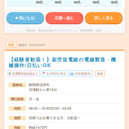
20代
30代
40代
50代
60代
気になる!
応募へ進む
詳しく見る
派遣会社
株式会社綜合キャリアオプション 製造事業部（全国）
未読
掲載日
2026/08/07
【経験者歓迎！】架空送電線の電線製造・機
械操作/日払いOK
交通費別途支給あり
土日祝日が休み
WEB登録OK
派遣
静岡県沼津市
勤務地
沼津駅から車10分
月～金
曜日頻度
08:00～16:4520:00～04:45
時間
長期でお仕事できる方、大歓迎！
期間
時給1470円
時給