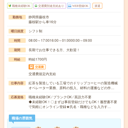
職種未経験OK
交通費別途支給あり
WEB登録OK
派遣
静岡県藤枝市
勤務地
藤枝駅から車16分
シフト制
曜日頻度
08:00～17:0016:00～01:0000:00～09:00
時間
長期でお仕事できる方、大歓迎！
期間
時給1700円
時給
交通費
交通費規定内支給
紅茶を製造している工場でのドリップコーヒーの製造機械
仕事内容
オペレーター業務、原料の投入、材料の運搬などの作…
職種未経験OK / ブランクOK / 英語力不要
応募資格
◆未経験OK！〇まずは事前登録だけでもOK！履歴書不要
で気軽にオンライン登録★氏名・職種などを入力す…
職場の雰囲気