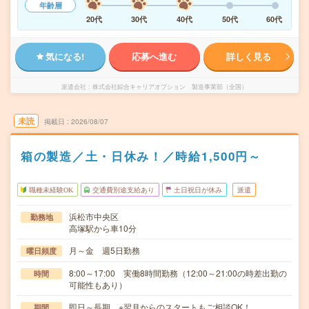
年齢層
20代
30代
40代
50代
60代
気になる!
応募へ進む
詳しく見る
派遣会社
株式会社綜合キャリアオプション 製造事業部（全国）
未読
掲載日
2026/08/07
箱の製造／土・日休み！／時給1,500円～
職種未経験OK
交通費別途支給あり
土日祝日が休み
派遣
浜松市中央区
勤務地
高塚駅から車10分
月～金 週5日勤務
曜日頻度
8:00～17:00 実働8時間勤務（12:00～21:00の時差出勤の
時間
可能性もあり）
即日～長期 ※翌月からのスタートもご相談OK！
期間