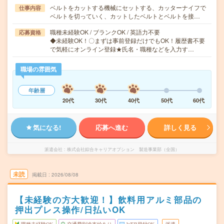
ベルトをカットする機械にセットする、カッターナイフで
仕事内容
ベルトを切っていく、カットしたベルトとベルトを接…
職種未経験OK / ブランクOK / 英語力不要
応募資格
◆未経験OK！〇まずは事前登録だけでもOK！履歴書不要
で気軽にオンライン登録★氏名・職種などを入力す…
職場の雰囲気
年齢層
20代
30代
40代
50代
60代
気になる!
応募へ進む
詳しく見る
派遣会社
株式会社綜合キャリアオプション 製造事業部（全国）
未読
掲載日
2026/08/08
【未経験の方大歓迎！】飲料用アルミ部品の
押出プレス操作/日払いOK