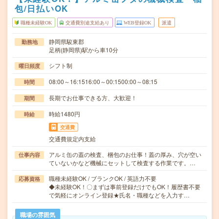
包/日払いOK
職種未経験OK
交通費別途支給あり
WEB登録OK
派遣
静岡県駿東郡
勤務地
足柄(静岡県)駅から車10分
シフト制
曜日頻度
08:00～16:1516:00～00:1500:00～08:15
時間
長期でお仕事できる方、大歓迎！
期間
時給1480円
時給
交通費
交通費規定内支給
アルミ缶の蓋の検査、梱包のお仕事！蓋の厚み、穴が空い
仕事内容
ていないかなど機械にセットして検査する作業です。…
職種未経験OK / ブランクOK / 英語力不要
応募資格
◆未経験OK！〇まずは事前登録だけでもOK！履歴書不要
で気軽にオンライン登録★氏名・職種などを入力す…
職場の雰囲気