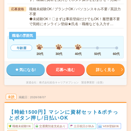
職種未経験OK / ブランクOK / パソコンスキル不要 / 英語力
応募資格
不要
◆未経験OK！〇まずは事前登録だけでもOK！履歴書不要
で気軽にオンライン登録★氏名・職種などを入力す…
職場の雰囲気
年齢層
20代
30代
40代
50代
60代
気になる!
応募へ進む
詳しく見る
派遣会社
株式会社綜合キャリアオプション 製造事業部（全国）
未読
掲載日
2026/08/07
【時給1500円】マシンに資材セット&ポチっ
とボタン押し/日払いOK
職種未経験OK
交通費別途支給あり
土日祝日が休み
WEB登録OK