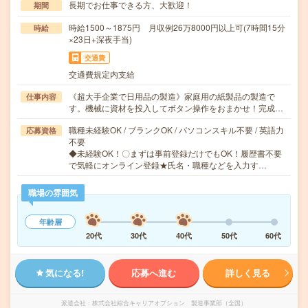
長期でお仕事できる方、大歓迎！
期間
時給1500～1875円 月収例26万8000円以上可(7時間15分
時給
×23日+深夜手当)
交通費
交通費規定内支給
《超大手企業で日用品の製造》家庭用の紙製品の製造で
仕事内容
す。機械に資材を投入してボタン操作をおまかせ！完成…
職種未経験OK / ブランクOK / パソコンスキル不要 / 英語力
応募資格
不要
◆未経験OK！〇まずは事前登録だけでもOK！履歴書不要
で気軽にオンライン登録★氏名・職種などを入力す…
職場の雰囲気
年齢層
20代
30代
40代
50代
60代
気になる!
応募へ進む
詳しく見る
派遣会社
株式会社綜合キャリアオプション 製造事業部（全国）