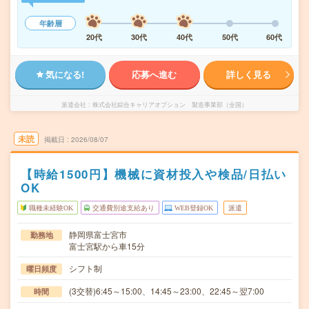
年齢層
20代
30代
40代
50代
60代
気になる!
応募へ進む
詳しく見る
派遣会社
株式会社綜合キャリアオプション 製造事業部（全国）
未読
掲載日
2026/08/07
【時給1500円】機械に資材投入や検品/日払い
OK
職種未経験OK
交通費別途支給あり
WEB登録OK
派遣
静岡県富士宮市
勤務地
富士宮駅から車15分
シフト制
曜日頻度
(3交替)6:45～15:00、14:45～23:00、22:45～翌7:00
時間