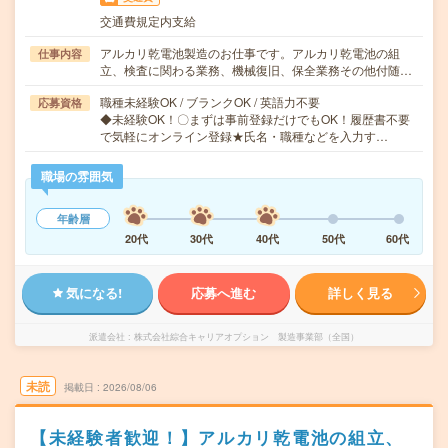
交通費規定内支給
アルカリ乾電池製造のお仕事です。アルカリ乾電池の組
仕事内容
立、検査に関わる業務、機械復旧、保全業務その他付随…
職種未経験OK / ブランクOK / 英語力不要
応募資格
◆未経験OK！〇まずは事前登録だけでもOK！履歴書不要
で気軽にオンライン登録★氏名・職種などを入力す…
職場の雰囲気
年齢層
20代
30代
40代
50代
60代
気になる!
応募へ進む
詳しく見る
派遣会社
株式会社綜合キャリアオプション 製造事業部（全国）
未読
掲載日
2026/08/06
【未経験者歓迎！】アルカリ乾電池の組立、