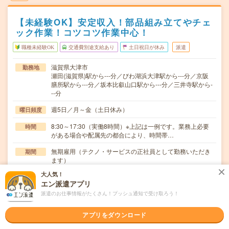
【未経験OK】安定収入！部品組み立てやチェ
ック作業！コツコツ作業中心！
職種未経験OK
交通費別途支給あり
土日祝日が休み
派遣
滋賀県大津市
勤務地
瀬田(滋賀県)駅から---分／びわ湖浜大津駅から---分／京阪
膳所駅から---分／坂本比叡山口駅から---分／三井寺駅から-
--分
週5日／月～金（土日休み）
曜日頻度
8:30～17:30（実働8時間）※上記は一例です。業務上必要
時間
がある場合や配属先の都合により、時間帯…
無期雇用（テクノ・サービスの正社員として勤務いただき
期間
ます）
大人気！
月給19万円～24万円 ★配属先が変更となった際の待機期
時給
エン派遣アプリ
間も給与が発生！ ※給与は経験などを考慮して決定しま
す
派遣のお仕事情報がたくさん！プッシュ通知で受け取ろう！
交通費
アプリをダウンロード
交通費支給