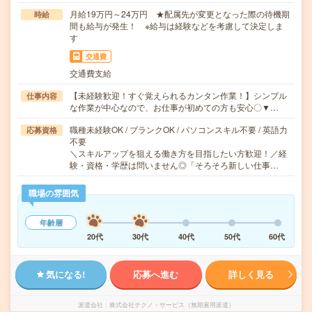
月給19万円～24万円 ★配属先が変更となった際の待機期
時給
間も給与が発生！ ※給与は経験などを考慮して決定しま
す
交通費
交通費支給
【未経験歓迎！すぐ覚えられるカンタン作業！】シンプル
仕事内容
な作業が中心なので、お仕事が初めての方も安心〇▼…
職種未経験OK / ブランクOK / パソコンスキル不要 / 英語力
応募資格
不要
＼スキルアップを狙える働き方を目指したい方歓迎！／経
験・資格・学歴は問いません◎「そろそろ新しい仕事…
職場の雰囲気
年齢層
20代
30代
40代
50代
60代
気になる!
応募へ進む
詳しく見る
派遣会社
株式会社テクノ・サービス（無期雇用派遣）