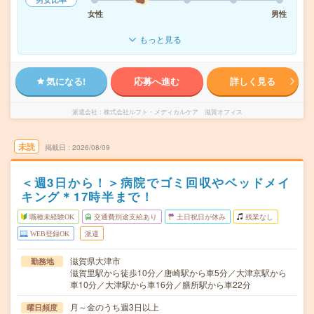
女性
男性
もっと見る
気になる!
応募へ進む
詳しく見る
派遣会社
株式会社ルフト・メディカルケア 滋賀オフィス
未読
掲載日
2026/08/09
＜週3日から！＞病院でゴミ回収やベッドメイ
キング＊17時半まで！
職種未経験OK
交通費別途支給あり
土日祝日が休み
残業なし
WEB登録OK
派遣
滋賀県大津市
勤務地
滋賀里駅から徒歩10分／唐崎駅から車5分／大津京駅から
車10分／大津駅から車16分／膳所駅から車22分
月～金のうち週3日以上
曜日頻度