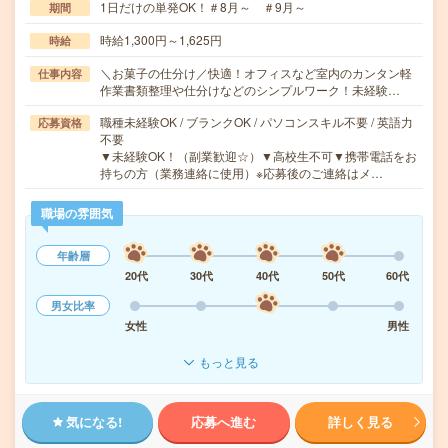
1日だけの単発OK！＃8月～ ＃9月～
期間
時給1,300円～1,625円
時給
＼お菓子の仕分け／快適！オフィスなど室内のカンタン軽
仕事内容
作業書類整理や仕分けなどのシンプルワーク！未経験…
職種未経験OK / ブランクOK / パソコンスキル不要 / 英語力
応募資格
不要
▼未経験OK！（副業歓迎☆）▼高校生不可▼携帯電話をお
持ちの方（業務連絡に使用）※応募後のご連絡はメ…
職場の雰囲気
年齢層
20代
30代
40代
50代
60代
男女比率
女性
男性
もっと見る
気になる!
応募へ進む
詳しく見る