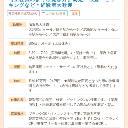
キングなど＊経験者大歓迎
交通費別途支給あり
土日祝日が休み
派遣
滋賀県大津市
勤務地
大津駅から---分／膳所駅から---分／志賀駅から---分／石山
寺駅から---分／大津市役所前駅から---分
週5日／月～金（土日休み）
曜日頻度
8:30～17:30（実働8時間）※上記は一例です。業務上必要
時間
がある場合や配属先の都合により、時間帯…
無期雇用（テクノ・サービスの正社員として勤務いただき
期間
ます）
月給19万円～24万円 ★配属先が変更となった際の待機期
時給
間も給与が発生！ ※給与は経験などを考慮して決定しま
す
製造部品の測定、検査、ピッキングのお仕事です。【業務
仕事内容
内容】・圧縮測定機を使用しての製品の強度測定・製…
ブランクOK / パソコンスキル不要 / 英語力不要
応募資格
製造業務のご経験〇年数不問（数か月でもOK）〇ブランク
OK〇現在フリーター歓迎〇履歴書不要で応募OK…