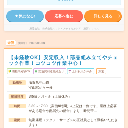
気になる!
応募へ進む
詳しく見る
派遣会社
株式会社ルフト・メディカルケア 滋賀オフィス
未読
掲載日
2026/08/08
【未経験OK】安定収入！部品組み立てやチェ
ック作業！コツコツ作業中心！
職種未経験OK
交通費別途支給あり
土日祝日が休み
派遣
滋賀県守山市
勤務地
守山駅から---分
週5日／月～金（土日休み）
曜日頻度
8:30～17:30（実働8時間）※上記は一例です。業務上必要
時間
がある場合や配属先の都合により、時間帯…
無期雇用（テクノ・サービスの正社員として勤務いただき
期間
ます）