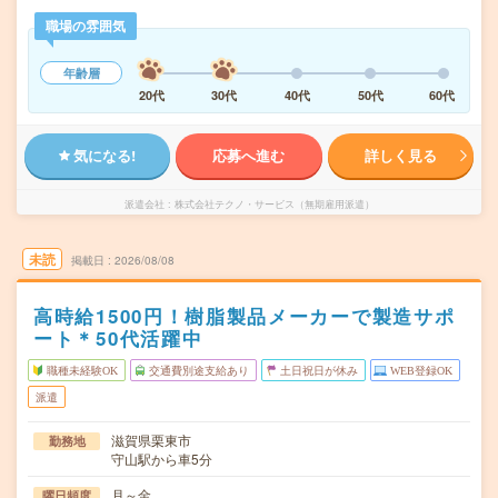
職場の雰囲気
年齢層
20代
30代
40代
50代
60代
気になる!
応募へ進む
詳しく見る
派遣会社
株式会社テクノ・サービス（無期雇用派遣）
未読
掲載日
2026/08/08
高時給1500円！樹脂製品メーカーで製造サポ
ート＊50代活躍中
職種未経験OK
交通費別途支給あり
土日祝日が休み
WEB登録OK
派遣
滋賀県栗東市
勤務地
守山駅から車5分
月～金
曜日頻度