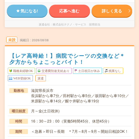
気になる!
応募へ進む
詳しく見る
派遣会社
株式会社テクノ・サービス 採用担当
未読
掲載日
2026/08/08
【レア高時給！】病院でシーツの交換など＊
夕方からちょこっとバイト！
職種未経験OK
交通費別途支給あり
土日祝日が休み
残業なし
WEB登録OK
派遣
滋賀県長浜市
勤務地
長浜駅から車7分／田村駅から車5分／坂田駅から車10分／
米原駅から車14分／醒ケ井駅から車19分
月～金(土日祝休)
曜日頻度
16：30～23：00（実働5時間45分、休憩45分）
時間
＜急募＞即日～長期 ＊7月～8月～9月～開始日相談OK！
期間