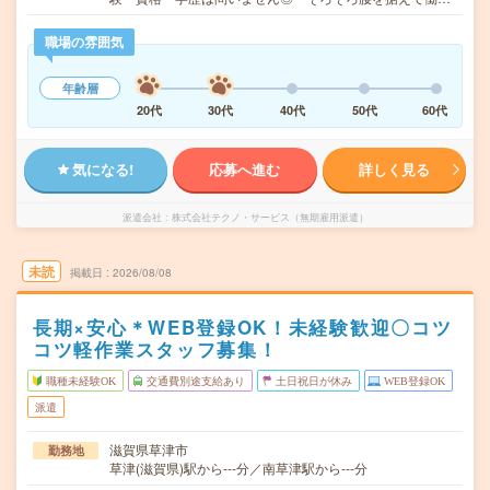
職場の雰囲気
年齢層
20代
30代
40代
50代
60代
気になる!
応募へ進む
詳しく見る
派遣会社
株式会社テクノ・サービス（無期雇用派遣）
未読
掲載日
2026/08/08
長期×安心＊WEB登録OK！未経験歓迎〇コツ
コツ軽作業スタッフ募集！
職種未経験OK
交通費別途支給あり
土日祝日が休み
WEB登録OK
派遣
滋賀県草津市
勤務地
草津(滋賀県)駅から---分／南草津駅から---分