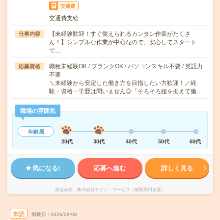
交通費
交通費支給
【未経験歓迎！すぐ覚えられるカンタン作業がたくさ
仕事内容
ん！】シンプルな作業が中心なので、安心してスタート
で…
職種未経験OK / ブランクOK / パソコンスキル不要 / 英語力
応募資格
不要
＼未経験から安定した働き方を目指したい方歓迎！／経
験・資格・学歴は問いません◎「そろそろ腰を据えて働…
職場の雰囲気
年齢層
20代
30代
40代
50代
60代
気になる!
応募へ進む
詳しく見る
派遣会社
株式会社テクノ・サービス（無期雇用派遣）
未読
掲載日
2026/08/08