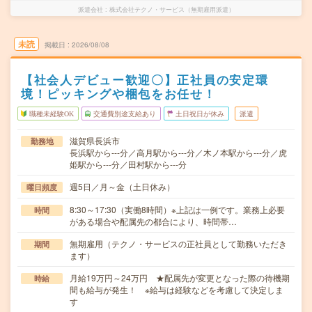
派遣会社
株式会社テクノ・サービス（無期雇用派遣）
未読
掲載日
2026/08/08
【社会人デビュー歓迎〇】正社員の安定環
境！ピッキングや梱包をお任せ！
職種未経験OK
交通費別途支給あり
土日祝日が休み
派遣
滋賀県長浜市
勤務地
長浜駅から---分／高月駅から---分／木ノ本駅から---分／虎
姫駅から---分／田村駅から---分
週5日／月～金（土日休み）
曜日頻度
8:30～17:30（実働8時間）※上記は一例です。業務上必要
時間
がある場合や配属先の都合により、時間帯…
無期雇用（テクノ・サービスの正社員として勤務いただき
期間
ます）
月給19万円～24万円 ★配属先が変更となった際の待機期
時給
間も給与が発生！ ※給与は経験などを考慮して決定しま
す