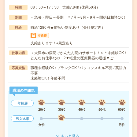
08：50～17：30 実働7.84h (休憩50分)
時間
＜急募＞即日～長期 ＊7月～8月～9月～開始日相談OK！
期間
時給1280円★前払い制度あり（会社規定内）
時給
交通費
支給あります！※規定あり
＜大津市の病院でかんたん院内サポート！＞＊未経験OK！
仕事内容
どんなお仕事なの…?▼軽量の医療機器の運搬▼ご…
職種未経験OK / ブランクOK / パソコンスキル不要 / 英語力
応募資格
不要
未経験OK！年齢不問
職場の雰囲気
年齢層
20代
30代
40代
50代
60代
男女比率
女性
男性
もっと見る