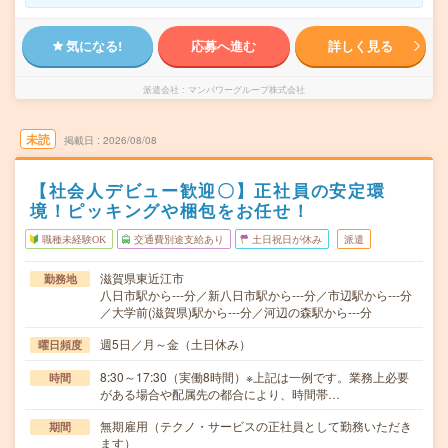
気になる!
応募へ進む
詳しく見る
派遣会社
マンパワーグループ株式会社
未読
掲載日
2026/08/08
【社会人デビュー歓迎〇】正社員の安定環
境！ピッキングや梱包をお任せ！
職種未経験OK
交通費別途支給あり
土日祝日が休み
派遣
滋賀県東近江市
勤務地
八日市駅から---分／新八日市駅から---分／市辺駅から---分
／大学前(滋賀県)駅から---分／河辺の森駅から---分
週5日／月～金（土日休み）
曜日頻度
8:30～17:30（実働8時間）※上記は一例です。業務上必要
時間
がある場合や配属先の都合により、時間帯…
無期雇用（テクノ・サービスの正社員として勤務いただき
期間
ます）