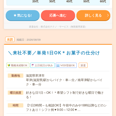
20代
30代
40代
50代
60代
気になる!
応募へ進む
詳しく見る
派遣会社
株式会社テクノ・サービス（無期雇用派遣）
未読
掲載日
2026/08/09
＼来社不要／単発1日OK＊お菓子の仕分け
職種未経験OK
土日祝日が休み
WEB登録OK
派遣
滋賀県草津市
勤務地
草津(滋賀県)駅からバイク・車---分／南草津駅からバイ
ク・車---分
好きな日1日～OK！＊希望シフト制で好きな曜日で働け
曜日頻度
る！
【1日3時間～も相談OK!】午前中のみや18時以降などのシ
時間
フトあり！シフト例▼9:00～12:00▼…