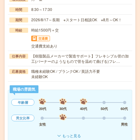
8:30～17:30
時間
2026/8/17～長期 ※スタート日相談OK ※8月～OK！
期間
時給1500円＋交
時給
交通費
交通費支給あり
【樹脂製品メーカーで製造サポート】フレキシブル管の加
仕事内容
工(バーナーのようなもので管を温めて曲げる)フレ…
職種未経験OK / ブランクOK / 英語力不要
応募資格
未経験OK
職場の雰囲気
年齢層
20代
30代
40代
50代
60代
男女比率
女性
男性
もっと見る