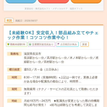
派遣会社
株式会社ルフト・メディカルケア 滋賀オフィス
未読
掲載日
2026/08/07
【未経験OK】安定収入！部品組み立てやチェ
ック作業！コツコツ作業中心！
職種未経験OK
交通費別途支給あり
土日祝日が休み
派遣
滋賀県長浜市
勤務地
長浜駅から---分／高月駅から---分／木ノ本駅から---分／虎
姫駅から---分／田村駅から---分
週5日／月～金（土日休み）
曜日頻度
8:30～17:30（実働8時間）※上記は一例です。業務上必要
時間
がある場合や配属先の都合により、時間帯…
無期雇用（テクノ・サービスの正社員として勤務いただき
期間
ます）
月給19万円～24万円 ★配属先が変更となった際の待機期
時給
間も給与が発生！ ※給与は経験などを考慮して決定しま