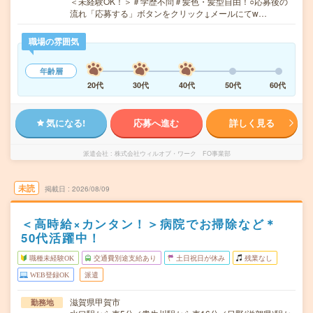
＜未経験OK！＞＃学歴不問＃髪色・髪型自由！○応募後の
流れ「応募する」ボタンをクリック↓メールにてw…
職場の雰囲気
年齢層
20代
30代
40代
50代
60代
気になる!
応募へ進む
詳しく見る
派遣会社
株式会社ウィルオブ・ワーク FO事業部
未読
掲載日
2026/08/09
＜高時給×カンタン！＞病院でお掃除など＊
50代活躍中！
職種未経験OK
交通費別途支給あり
土日祝日が休み
残業なし
WEB登録OK
派遣
滋賀県甲賀市
勤務地