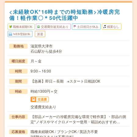
<未経験OK*16時までの時短勤務>冷暖房完
備！軽作業〇＊50代活躍中
職種未経験OK
交通費別途支給あり
土日祝日が休み
残業なし
WEB登録OK
派遣
滋賀県大津市
勤務地
石山駅から徒歩4分
月～金
曜日頻度
9:00～16:00
時間
【急募】即日～長期 ※スタート日相談OK
期間
時給1300円＋交
時給
交通費
交通費支給あり
【部品メーカーの冷暖房完備な環境で軽作業】・部品の測
仕事内容
定*ノギスやマイクロメーター使用・箱詰めおすすめ…
職種未経験OK / ブランクOK / 英語力不要
応募資格
*経験やスキルは不要です!