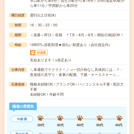
水口駅から車5分／貴生川駅から車16分／日野(滋賀県)駅か
ら車11分／甲西駅から車25分
週5日(土日祝休)
曜日頻度
16：30～23：00
時間
＜急募＞即日～長期 ＊7月～8月～9月～開始日相談OK！
期間
1680円+深夜割増★前払い制度あり（会社規定内）
時給
交通費
支給あります！※規定あり
＼車通勤でラクラク！／→一切介助なし具体的には…？・
仕事内容
患者様の見守り・食事の配膳、下膳・ナースステーシ…
職種未経験OK / ブランクOK / パソコンスキル不要 / 英語力
応募資格
不要
未経験OK！年齢不問
職場の雰囲気
年齢層
20代
30代
40代
50代
60代
男女比率