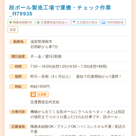
段ボール製造工場で運搬・チェック作業
_H79935
職種未経験OK
交通費別途支給あり
土日祝日が休み
WEB登録OK
派遣
滋賀県湖南市
勤務地
石部駅から車7分
月～金／週5日勤務
曜日頻度
7:00～16:00(休憩1:20)16:50～1:30(休憩1時間)
時間
即日～長期（3ヶ月以上） 最短で応募開始から1週間！
期間
時給1550円
時給
交通費
交通費規定内支給
機械から出てくる段ボールにラベルをペタッ！あとは指定
仕事内容
の場所までコロコロ運ぶだけのお仕事です。段ボール…
職種未経験OK / ブランクOK / パソコンスキル不要 / 英語力
応募資格
不要