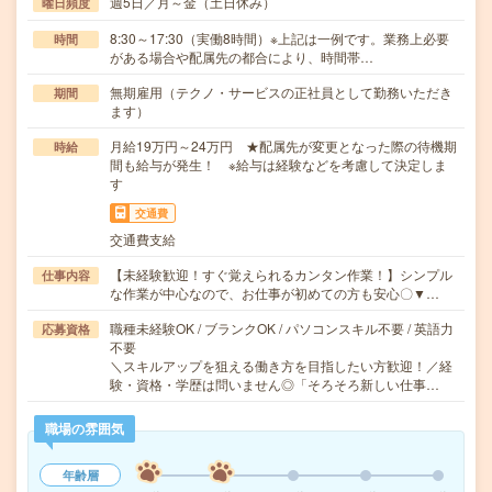
週5日／月～金（土日休み）
曜日頻度
8:30～17:30（実働8時間）※上記は一例です。業務上必要
時間
がある場合や配属先の都合により、時間帯…
無期雇用（テクノ・サービスの正社員として勤務いただき
期間
ます）
月給19万円～24万円 ★配属先が変更となった際の待機期
時給
間も給与が発生！ ※給与は経験などを考慮して決定しま
す
交通費
交通費支給
【未経験歓迎！すぐ覚えられるカンタン作業！】シンプル
仕事内容
な作業が中心なので、お仕事が初めての方も安心〇▼…
職種未経験OK / ブランクOK / パソコンスキル不要 / 英語力
応募資格
不要
＼スキルアップを狙える働き方を目指したい方歓迎！／経
験・資格・学歴は問いません◎「そろそろ新しい仕事…
職場の雰囲気
年齢層