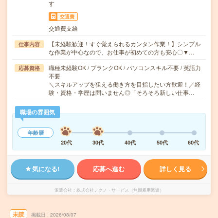
す
交通費
交通費支給
【未経験歓迎！すぐ覚えられるカンタン作業！】シンプル
仕事内容
な作業が中心なので、お仕事が初めての方も安心〇▼…
職種未経験OK / ブランクOK / パソコンスキル不要 / 英語力
応募資格
不要
＼スキルアップを狙える働き方を目指したい方歓迎！／経
験・資格・学歴は問いません◎「そろそろ新しい仕事…
職場の雰囲気
年齢層
20代
30代
40代
50代
60代
気になる!
応募へ進む
詳しく見る
派遣会社
株式会社テクノ・サービス（無期雇用派遣）
未読
掲載日
2026/08/07