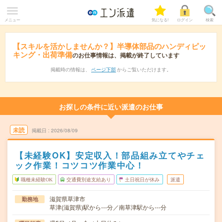
メニュー
気になる!
ログイン
検索
【スキルを活かしませんか？】半導体部品のハンディピッ
キング・出荷準備
のお仕事情報は、掲載が終了しています
掲載時の情報は、
ページ下部
からご覧いただけます。
お探しの条件に近い派遣のお仕事
未読
掲載日
2026/08/09
【未経験OK】安定収入！部品組み立てやチェ
ック作業！コツコツ作業中心！
職種未経験OK
交通費別途支給あり
土日祝日が休み
派遣
滋賀県草津市
勤務地
草津(滋賀県)駅から---分／南草津駅から---分