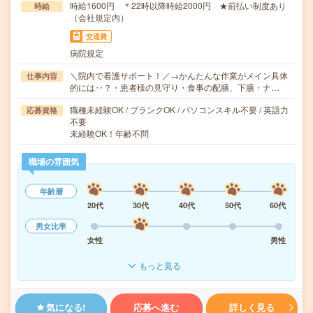
時給1600円 ＊22時以降時給2000円 ★前払い制度あり
時給
（会社規定内）
交通費
病院規定
＼院内で看護サポート！／→かんたんな作業がメイン具体
仕事内容
的には‥？・患者様の見守り・食事の配膳、下膳・ナ…
職種未経験OK / ブランクOK / パソコンスキル不要 / 英語力
応募資格
不要
未経験OK！年齢不問
職場の雰囲気
年齢層
20代
30代
40代
50代
60代
男女比率
女性
男性
もっと見る
気になる!
応募へ進む
詳しく見る