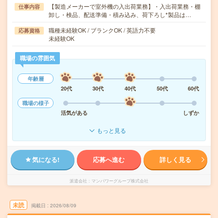
【製造メーカーで室外機の入出荷業務】・入出荷業務・棚
仕事内容
卸し・検品、配送準備・積み込み、荷下ろし*製品は…
職種未経験OK / ブランクOK / 英語力不要
応募資格
未経験OK
職場の雰囲気
年齢層
20代
30代
40代
50代
60代
職場の様子
活気がある
しずか
もっと見る
気になる!
応募へ進む
詳しく見る
派遣会社
マンパワーグループ株式会社
未読
掲載日
2026/08/09