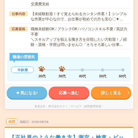
交通費支給
【未経験歓迎！すぐ覚えられるカンタン作業！】シンプル
仕事内容
な作業が中心なので、お仕事が初めての方も安心〇▼…
職種未経験OK / ブランクOK / パソコンスキル不要 / 英語力
応募資格
不要
＼スキルアップを狙える働き方を目指したい方歓迎！／経
験・資格・学歴は問いません◎「そろそろ新しい仕事…
職場の雰囲気
年齢層
20代
30代
40代
50代
60代
気になる!
応募へ進む
詳しく見る
派遣会社
株式会社テクノ・サービス（無期雇用派遣）
未読
掲載日
2026/08/08
【正社員のような働き方】測定・検査・ピッ