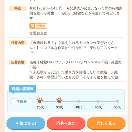
月給19万円～24万円 ★配属先が変更となった際の待機期
時給
間も給与が発生！ ※給与は経験などを考慮して決定しま
す
交通費
交通費支給
【未経験歓迎！すぐ覚えられるカンタン作業がたくさ
仕事内容
ん！】シンプルな作業が中心なので、安心してスタート
で…
職種未経験OK / ブランクOK / パソコンスキル不要 / 英語力
応募資格
不要
＼未経験から安定した働き方を目指したい方歓迎！／経
験・資格・学歴は問いません◎「そろそろ腰を据えて働…
職場の雰囲気
年齢層
20代
30代
40代
50代
60代
気になる!
応募へ進む
詳しく見る