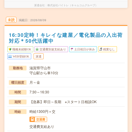
派遣会社
株式会社バイトレ（キャムコムグループ）
未読
掲載日
2026/08/09
16:30定時！キレイな建屋／電化製品の入出荷
対応＊50代活躍中
職種未経験OK
交通費別途支給あり
土日祝日が休み
残業なし
WEB登録OK
派遣
滋賀県守山市
勤務地
守山駅から車10分
月～金
曜日頻度
7:30～16:30
時間
【急募】即日～長期 ※スタート日相談OK
期間
時給1300円＋交
時給
交通費
交通費支給あり