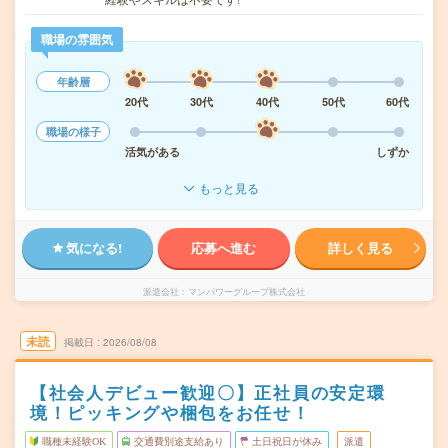
職場の雰囲気
年齢層
20代
30代
40代
50代
60代
職場の様子
活気がある
しずか
もっと見る
気になる!
応募へ進む
詳しく見る
派遣会社
マンパワーグループ株式会社
未読
掲載日
2026/08/08
【社会人デビュー歓迎〇】正社員の安定環
境！ピッキングや梱包をお任せ！
職種未経験OK
交通費別途支給あり
土日祝日が休み
派遣