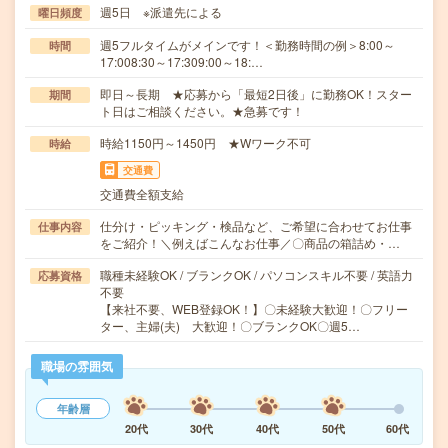
週5日 ※派遣先による
曜日頻度
週5フルタイムがメインです！＜勤務時間の例＞8:00～
時間
17:008:30～17:309:00～18:…
即日～長期 ★応募から「最短2日後」に勤務OK！スター
期間
ト日はご相談ください。★急募です！
時給1150円～1450円 ★Wワーク不可
時給
交通費
交通費全額支給
仕分け・ピッキング・検品など、ご希望に合わせてお仕事
仕事内容
をご紹介！＼例えばこんなお仕事／〇商品の箱詰め・…
職種未経験OK / ブランクOK / パソコンスキル不要 / 英語力
応募資格
不要
【来社不要、WEB登録OK！】〇未経験大歓迎！〇フリー
ター、主婦(夫) 大歓迎！〇ブランクOK〇週5…
職場の雰囲気
年齢層
20代
30代
40代
50代
60代