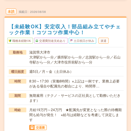
未読
掲載日
2026/08/08
【未経験OK】安定収入！部品組み立てやチェ
ック作業！コツコツ作業中心！
職種未経験OK
交通費別途支給あり
土日祝日が休み
派遣
滋賀県大津市
勤務地
大津駅から---分／膳所駅から---分／志賀駅から---分／石山
寺駅から---分／大津市役所前駅から---分
週5日／月～金（土日休み）
曜日頻度
8:30～17:30（実働8時間）※上記は一例です。業務上必要
時間
がある場合や配属先の都合により、時間帯…
無期雇用（テクノ・サービスの正社員として勤務いただき
期間
ます）
月給19万円～24万円 ★配属先が変更となった際の待機期
時給
間も給与が発生！ ※給与は経験などを考慮して決定しま
す
交通費