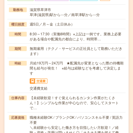
滋賀県草津市
勤務地
草津(滋賀県)駅から---分／南草津駅から---分
週5日／月～金（土日休み）
曜日頻度
8:30～17:30（実働8時間）※上記は一例です。業務上必要
時間
がある場合や配属先の都合により、時間帯…
無期雇用（テクノ・サービスの正社員として勤務いただき
期間
ます）
月給19万円～24万円 ★配属先が変更となった際の待機期
時給
間も給与が発生！ ※給与は経験などを考慮して決定しま
す
交通費
交通費支給
【未経験歓迎！すぐ覚えられるカンタン作業がたくさ
仕事内容
ん！】シンプルな作業が中心なので、安心してスタート
で…
職種未経験OK / ブランクOK / パソコンスキル不要 / 英語力
応募資格
不要
＼未経験から安定した働き方を目指したい方歓迎！／経
験・資格・学歴は問いません◎「そろそろ腰を据えて働…