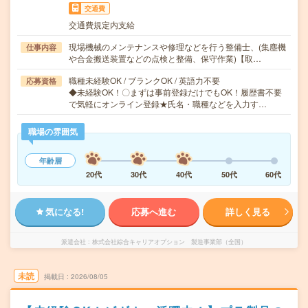
交通費
交通費規定内支給
現場機械のメンテナンスや修理などを行う整備士、(集塵機
仕事内容
や合金搬送装置などの点検と整備、保守作業)【取…
職種未経験OK / ブランクOK / 英語力不要
応募資格
◆未経験OK！〇まずは事前登録だけでもOK！履歴書不要
で気軽にオンライン登録★氏名・職種などを入力す…
職場の雰囲気
年齢層
20代
30代
40代
50代
60代
気になる!
応募へ進む
詳しく見る
派遣会社
株式会社綜合キャリアオプション 製造事業部（全国）
未読
掲載日
2026/08/05