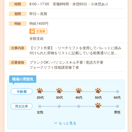
8:00～17:00 実働8時間・休憩60分・小休憩あり
時間
即日～長期
期間
時給1400円
時給
交通費
全額支給
【リフト作業】・リーチリフトを使用してパレットに積み
仕事内容
付けられた荷物をリストに記載している順番通りに並…
ブランクOK / パソコンスキル不要 / 英語力不要
応募資格
フォークリフト技能講習修了者
職場の雰囲気
年齢層
20代
30代
40代
50代
60代
男女比率
女性
男性
もっと見る