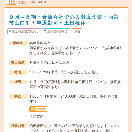
未読
掲載日
2026/08/04
９月～長期＊倉庫会社での入出庫作業＊西宮
市山口町＊車通勤可＊土日祝休
交通費別途支給あり
土日祝日が休み
派遣
兵庫県西宮市
勤務地
岡場駅から徒歩20分／谷上駅から車25分／三田(兵庫県)駅
から車20分／宝塚駅から車30分
月曜～金曜(土日祝日休み)
曜日頻度
9:00～17:30(休憩60分) ※残業ほとんど無し
時間
９月～長期(更新制) ※勤務開始日相談可、将来的には直接
期間
雇用の可能性もあり
1,600円 【月額例：240,000円(月20日計算、時間外含ま
時給
ず)】
交通費
全額支給
物流倉庫内で、商品の入出庫作業をお願いします。※フォ
仕事内容
ークリフト(カウンター式)の運転も含まれます。制…