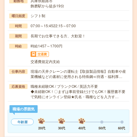
兵庫県姫路市
勤務地
飾磨駅から徒歩19分
シフト制
曜日頻度
07:00～15:4522:15～07:00
時間
長期でお仕事できる方、大歓迎！
期間
時給1457～1700円
時給
交通費
交通費規定内支給
現場の天井クレーンの運転士【取扱製品情報】自動車や産
仕事内容
業機械などの素材に使用される特殊鋼≪待遇・福利厚…
職種未経験OK / ブランクOK / 英語力不要
応募資格
◆未経験OK！〇まずは事前登録だけでもOK！履歴書不要
で気軽にオンライン登録★氏名・職種などを入力す…
職場の雰囲気
年齢層
20代
30代
40代
50代
60代