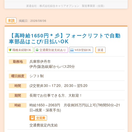
派遣会社
株式会社綜合キャリアオプション 製造事業部（全国）
未読
掲載日
2026/08/06
【高時給1650円＊彡】フォークリフトで自動
車部品はこび/日払いOK
職種未経験OK
交通費別途支給あり
WEB登録OK
派遣
兵庫県伊丹市
勤務地
伊丹(阪急線)駅からバス20分
シフト制
曜日頻度
(2交替)8:30～17:20、20:30～翌5:20
時間
長期でお仕事できる方、大歓迎！
期間
時給1650～2063円 月収例35万円以上可(7時間50分×21
時給
日+残業・深夜手当)
交通費
交通費規定内支給