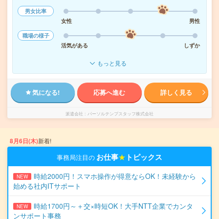
男女比率
女性
男性
職場の様子
活気がある
しずか
もっと見る
気になる!
応募へ進む
詳しく見る
派遣会社
パーソルテンプスタッフ株式会社
8月6日(木)
新着!
お仕事
★
トピックス
事務局注目の
時給2000円！スマホ操作が得意ならOK！未経験から
NEW
始める社内ITサポート
時給1700円～＋交×時短OK！大手NTT企業でカンタ
NEW
ンサポート事務