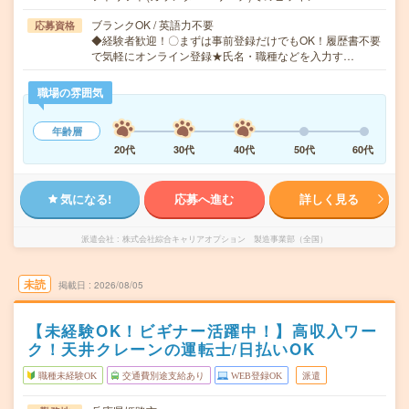
ブランクOK / 英語力不要
応募資格
◆経験者歓迎！〇まずは事前登録だけでもOK！履歴書不要
で気軽にオンライン登録★氏名・職種などを入力す…
職場の雰囲気
年齢層
20代
30代
40代
50代
60代
気になる!
応募へ進む
詳しく見る
派遣会社
株式会社綜合キャリアオプション 製造事業部（全国）
未読
掲載日
2026/08/05
【未経験OK！ビギナー活躍中！】高収入ワー
ク！天井クレーンの運転士/日払いOK
職種未経験OK
交通費別途支給あり
WEB登録OK
派遣