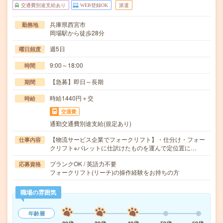
交通費別途支給あり
WEB登録OK
派遣
兵庫県西宮市
勤務地
岡場駅から徒歩28分
週5日
曜日頻度
9:00～18:00
時間
【急募】即日～長期
期間
時給1440円＋交
時給
交通費
通勤交通費別途支給(規定あり)
【物流サービス企業でフォークリフト】・仕分け・フォー
仕事内容
クリフト※パレットに仕訳けたものを運んで定位置に…
ブランクOK / 英語力不要
応募資格
フォークリフト(リーチ)の操作経験をお持ちの方
職場の雰囲気
年齢層