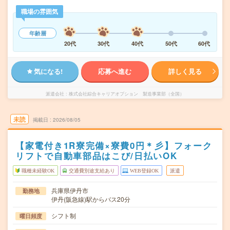
職場の雰囲気
年齢層
20代
30代
40代
50代
60代
気になる!
応募へ進む
詳しく見る
派遣会社
株式会社綜合キャリアオプション 製造事業部（全国）
未読
掲載日
2026/08/05
【家電付き1R寮完備×寮費0円＊彡】フォーク
リフトで自動車部品はこび/日払いOK
職種未経験OK
交通費別途支給あり
WEB登録OK
派遣
兵庫県伊丹市
勤務地
伊丹(阪急線)駅からバス20分
シフト制
曜日頻度