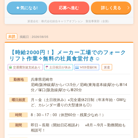
気になる!
応募へ進む
詳しく見る
派遣会社
株式会社綜合キャリアオプション 製造事業部（全国）
未読
掲載日
2026/08/05
【時給2000円！】メーカー工場でのフォーク
リフト作業✧無料の社員食堂付き☺
交通費別途支給あり
土日祝日が休み
WEB登録OK
派遣
兵庫県尼崎市
勤務地
尼崎(阪神線)駅からバス5分／尼崎(東海道本線)駅から車14
分／塚口(阪急線)駅から車20分
月～金（土日祝休み）※完全週休2日制（年末年始・GWな
曜日頻度
ど、カレンダー通りの大型連休も◎）
8：30～17：00（休憩60分・残業少なめ！）
時間
即日～長期（開始日応相談♪） ※8月～/9月～勤務開始も
期間
相談可！