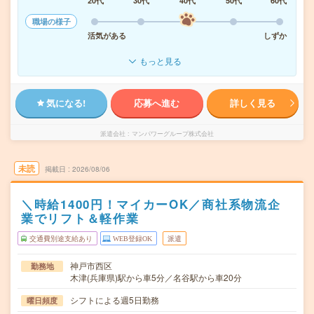
20代
30代
40代
50代
60代
職場の様子
活気がある
しずか
もっと見る
気になる!
応募へ進む
詳しく見る
派遣会社
マンパワーグループ株式会社
未読
掲載日
2026/08/06
＼時給1400円！マイカーOK／商社系物流企
業でリフト＆軽作業
交通費別途支給あり
WEB登録OK
派遣
神戸市西区
勤務地
木津(兵庫県)駅から車5分／名谷駅から車20分
シフトによる週5日勤務
曜日頻度