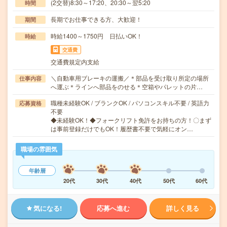
(2交替)8:30～17:20、20:30～翌5:20
時間
長期でお仕事できる方、大歓迎！
期間
時給1400～1750円 日払いOK！
時給
交通費
交通費規定内支給
＼自動車用ブレーキの運搬／＊部品を受け取り所定の場所
仕事内容
へ運ぶ＊ラインへ部品をのせる＊空箱やパレットの片…
職種未経験OK / ブランクOK / パソコンスキル不要 / 英語力
応募資格
不要
◆未経験OK！◆フォークリフト免許をお持ちの方！〇まず
は事前登録だけでもOK！履歴書不要で気軽にオン…
職場の雰囲気
年齢層
20代
30代
40代
50代
60代
気になる!
応募へ進む
詳しく見る