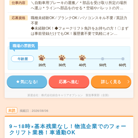
＼自動車用ブレーキの運搬／＊部品を受け取り所定の場所
仕事内容
へ運ぶ＊ラインへ部品をのせる＊空箱やパレットの片…
職種未経験OK / ブランクOK / パソコンスキル不要 / 英語力
応募資格
不要
◆未経験OK！◆フォークリフト免許をお持ちの方！〇まず
は事前登録だけでもOK！履歴書不要で気軽にオン…
職場の雰囲気
年齢層
20代
30代
40代
50代
60代
気になる!
応募へ進む
詳しく見る
派遣会社
株式会社綜合キャリアオプション 製造事業部（全国）
未読
掲載日
2026/08/06
9～18時×基本残業なし！物流企業でのフォー
クリフト業務！車通勤OK