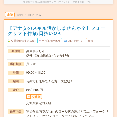
派遣会社
株式会社綜合キャリアオプション 製造事業部（全国）
未読
掲載日
2026/08/05
【アナタのスキル活かしませんか？】フォー
クリフト作業/日払いOK
交通費別途支給あり
土日祝日が休み
WEB登録OK
派遣
兵庫県伊丹市
勤務地
伊丹(福知山線)駅から徒歩17分
月～金
曜日頻度
09:00～18:00
時間
長期でお仕事できる方、大歓迎！
期間
時給1400円
時給
交通費
交通費規定内支給
物流倉庫内での1.8mのロール状の製品を加工・フォークリ
仕事内容
フトリフト(カウンター・リーチ)でのピッキン…