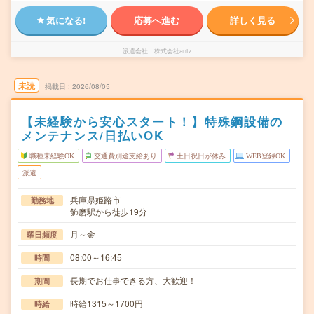
気になる!
応募へ進む
詳しく見る
派遣会社
株式会社antz
未読
掲載日
2026/08/05
【未経験から安心スタート！】特殊鋼設備の
メンテナンス/日払いOK
職種未経験OK
交通費別途支給あり
土日祝日が休み
WEB登録OK
派遣
兵庫県姫路市
勤務地
飾磨駅から徒歩19分
月～金
曜日頻度
08:00～16:45
時間
長期でお仕事できる方、大歓迎！
期間
時給1315～1700円
時給