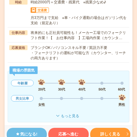
時給2000円＋交通費・残業代 ※残業少なめ♪
時給
交通費
月3万円まで支給 ※車・バイク通勤の場合はガソリン代を
支給（規定あり）
将来的にも正社員可能性も！メーカー工場でのフォークリ
仕事内容
フト作業！【 お仕事内容 】工場内作業（カウンタ…
ブランクOK / パソコンスキル不要 / 英語力不要
応募資格
・フォークリフトの運転が可能な方（カウンター、リーチ
の両方あります）
職場の雰囲気
年齢層
20代
30代
40代
50代
60代
男女比率
女性
男性
もっと見る
気になる!
応募へ進む
詳しく見る