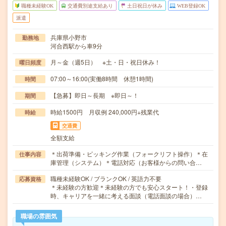
職種未経験OK
交通費別途支給あり
土日祝日が休み
WEB登録OK
派遣
兵庫県小野市
勤務地
河合西駅から車9分
月～金（週5日） ※土・日・祝日休み！
曜日頻度
07:00～16:00(実働8時間 休憩1時間)
時間
【急募】即日～長期 ※即日～！
期間
時給1500円 月収例 240,000円+残業代
時給
交通費
全額支給
＊出荷準備・ピッキング作業（フォークリフト操作）＊在
仕事内容
庫管理（システム）＊電話対応（お客様からの問い合…
職種未経験OK / ブランクOK / 英語力不要
応募資格
＊未経験の方歓迎＊未経験の方でも安心スタート！・登録
時、キャリアを一緒に考える面談（電話面談の場合）…
職場の雰囲気