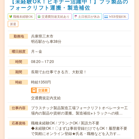
【未経験OK！ビギナー活躍中！】プラ製品の
フォークリフト運搬・製造補佐
職種未経験OK
交通費別途支給あり
土日祝日が休み
WEB登録OK
派遣
兵庫県三木市
勤務地
明石駅から車38分
月～金
曜日頻度
08:20～17:20
時間
長期でお仕事できる方、大歓迎！
期間
時給1350円
時給
交通費
交通費規定内支給
プラスチック製品製造工場フォークリフトオペレーター工
仕事内容
場内の製品や資材の運搬。製造補佐※トラックへの積…
職種未経験OK / ブランクOK / 英語力不要
応募資格
◆未経験OK！〇まずは事前登録だけでもOK！履歴書不要
で気軽にオンライン登録★氏名・職種などを入力す…