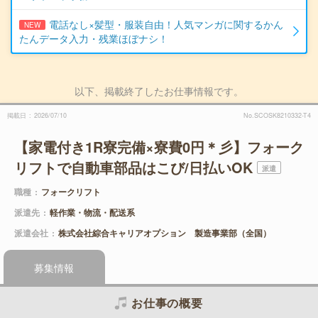
電話なし×髪型・服装自由！人気マンガに関するかん
NEW
たんデータ入力・残業ほぼナシ！
以下、掲載終了したお仕事情報です。
掲載日
2026/07/10
No.SCOSK8210332-T4
【家電付き1R寮完備×寮費0円＊彡】フォーク
リフトで自動車部品はこび/日払いOK
派遣
職種
フォークリフト
派遣先
軽作業・物流・配送系
派遣会社
株式会社綜合キャリアオプション 製造事業部（全国）
募集情報
お仕事の概要