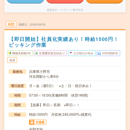
派遣会社
リバティー株式会社
未読
掲載日
2026/08/05
【即日開始】社員化実績あり！時給1500円！
ピッキング作業
職種未経験OK
交通費別途支給あり
土日祝日が休み
WEB登録OK
派遣
兵庫県小野市
勤務地
河合西駅から車9分
月～金（週5日） ※土・日・祝日休み！
曜日頻度
07:00～16:00(実働8時間 休憩1時間)
時間
【急募】即日～長期 ※即日～！
期間
時給1500円 月収例 240,000円+残業代
時給
交通費
全額支給