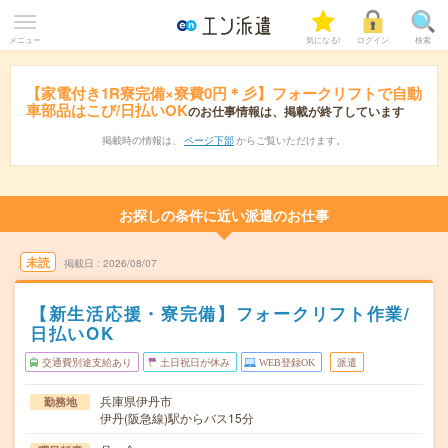
メニュー
気になる!
ログイン
検索
【家電付き1R寮完備×寮費0円＊彡】フォークリフトで自動
車部品はこび/日払いOK
のお仕事情報は、掲載が終了しています
掲載時の情報は、
ページ下部
からご覧いただけます。
お探しの条件に近い派遣のお仕事
未読
掲載日
2026/08/07
【新生活応援・寮完備】フォークリフト作業/
日払いOK
交通費別途支給あり
土日祝日が休み
WEB登録OK
派遣
兵庫県伊丹市
勤務地
伊丹(阪急線)駅からバス15分