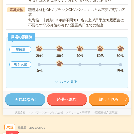
職種未経験OK / ブランクOK / パソコンスキル不要 / 英語力不
応募資格
要
無資格・未経験OK年齢不問★10名以上採用予定★履歴書は
不要です▽応募後の流れ1)翌営業日までに担当…
職場の雰囲気
年齢層
20代
30代
40代
50代
60代
男女比率
女性
男性
もっと見る
気になる!
応募へ進む
詳しく見る
派遣会社
マンパワーグループ株式会社 ケアサービス事業部 （医療福祉介護関連）
未読
掲載日
2026/08/05