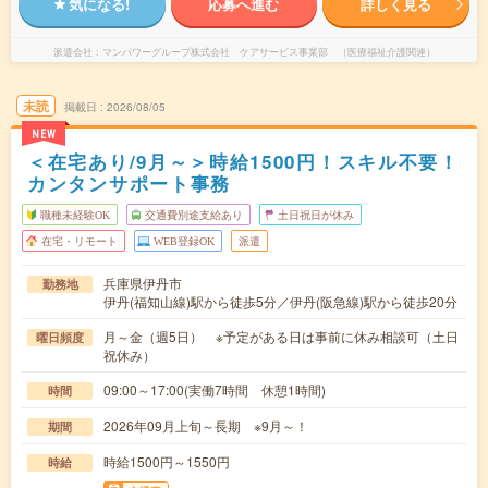
気になる!
応募へ進む
詳しく見る
派遣会社
マンパワーグループ株式会社 ケアサービス事業部 （医療福祉介護関連）
未読
掲載日
2026/08/05
NEW
＜在宅あり/9月～＞時給1500円！スキル不要！
カンタンサポート事務
職種未経験OK
交通費別途支給あり
土日祝日が休み
在宅・リモート
WEB登録OK
派遣
兵庫県伊丹市
勤務地
伊丹(福知山線)駅から徒歩5分／伊丹(阪急線)駅から徒歩20分
月～金（週5日） ※予定がある日は事前に休み相談可（土日
曜日頻度
祝休み）
09:00～17:00(実働7時間 休憩1時間)
時間
2026年09月上旬～長期 ※9月～！
期間
時給1500円～1550円
時給