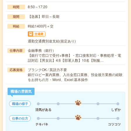
8:50～17:20
時間
【急募】即日～長期
期間
時給1400円＋交
時給
交通費
通勤交通費別途支給(規定あり)
金融事務（銀行）
仕事内容
【銀行で窓口で受付+事務】・窓口接客対応・事務処理・電
話対応【男女比】4:6【部署人数】10名【制服…
ブランクOK / 英語力不要
応募資格
銀行ロビー案内業務、入出金窓口業務、預金後方業務の経験
をお持ちの方・Word、Excel:基本操作
職場の雰囲気
職場の様子
活気がある
しずか
仕事の仕方
テキパキ
コツコツ