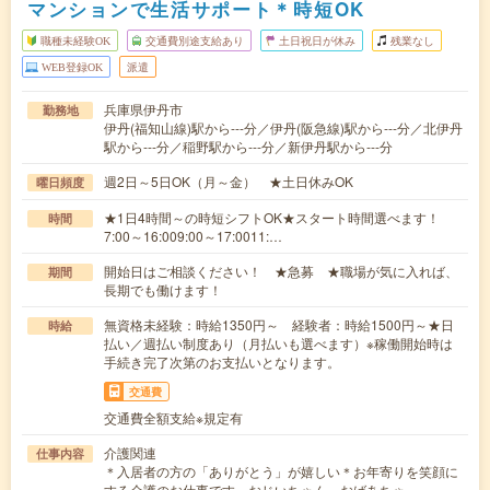
マンションで生活サポート＊時短OK
職種未経験OK
交通費別途支給あり
土日祝日が休み
残業なし
WEB登録OK
派遣
兵庫県伊丹市
勤務地
伊丹(福知山線)駅から---分／伊丹(阪急線)駅から---分／北伊丹
駅から---分／稲野駅から---分／新伊丹駅から---分
週2日～5日OK（月～金） ★土日休みOK
曜日頻度
★1日4時間～の時短シフトOK★スタート時間選べます！
時間
7:00～16:009:00～17:0011:…
開始日はご相談ください！ ★急募 ★職場が気に入れば、
期間
長期でも働けます！
無資格未経験：時給1350円～ 経験者：時給1500円～★日
時給
払い／週払い制度あり（月払いも選べます）※稼働開始時は
手続き完了次第のお支払いとなります。
交通費
交通費全額支給※規定有
介護関連
仕事内容
＊入居者の方の「ありがとう」が嬉しい＊お年寄りを笑顔に
する介護のお仕事です。おじいちゃん、おばあちゃ…