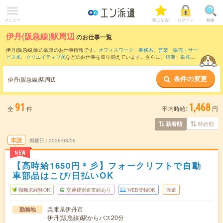
メニュー
気になる!
ログイン
検索
伊丹(阪急線)駅周辺
のお仕事一覧
伊丹(阪急線)駅の派遣のお仕事情報です。
オフィスワーク・事務系
、
営業・販売・サー
ビス系
、
クリエイティブ系
などのお仕事を取り揃えています。さらに、
短期
・
単発
な
どの期間や、
職種未経験OK
などのこだわり条件で絞り込んでいただけます。
条件の変更
また、
淀屋橋駅
・
大阪駅
・
肥後橋駅
・
梅田(地下鉄)駅
・
大阪梅田(阪急線)駅
など近隣駅
伊丹(阪急線)駅周辺
のお仕事もご確認いただけます。
91
1,468
全
件
平均時給:
円
時給順
新着順
未読
掲載日
2026/08/06
NEW
【高時給1650円＊彡】フォークリフトで自動
車部品はこび/日払いOK
職種未経験OK
交通費別途支給あり
WEB登録OK
派遣
兵庫県伊丹市
勤務地
伊丹(阪急線)駅からバス20分