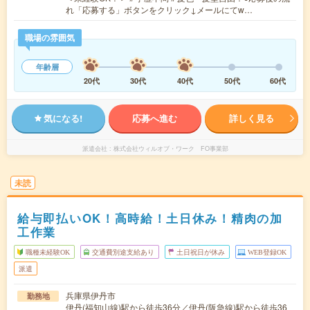
れ「応募する」ボタンをクリック↓メールにてw…
職場の雰囲気
年齢層
20代
30代
40代
50代
60代
気になる!
応募へ進む
詳しく見る
派遣会社
株式会社ウィルオブ・ワーク FO事業部
未読
給与即払いOK！高時給！土日休み！精肉の加
工作業
職種未経験OK
交通費別途支給あり
土日祝日が休み
WEB登録OK
派遣
兵庫県伊丹市
勤務地
伊丹(福知山線)駅から徒歩36分／伊丹(阪急線)駅から徒歩36