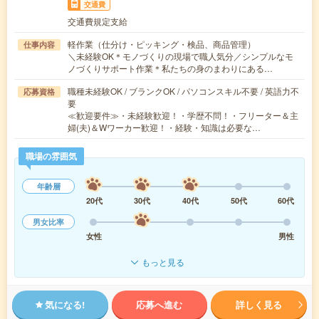
交通費
交通費規定支給
軽作業（仕分け・ピッキング・検品、商品管理）
仕事内容
＼未経験OK＊モノづくりの現場で職人気分／シンプルなモ
ノづくりサポート作業＊私たちの身のまわりにある…
職種未経験OK / ブランクOK / パソコンスキル不要 / 英語力不
応募資格
要
≪歓迎要件≫・未経験歓迎！・学歴不問！・フリーター＆主
婦(夫)＆Wワーカー歓迎！・経験・知識は必要な…
職場の雰囲気
年齢層
20代
30代
40代
50代
60代
男女比率
女性
男性
もっと見る
気になる!
応募へ進む
詳しく見る