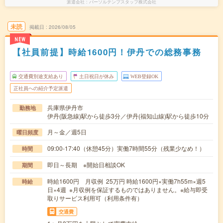
派遣会社
パーソルテンプスタッフ株式会社
未読
掲載日
2026/08/05
NEW
【社員前提】時給1600円！伊丹での総務事務
交通費別途支給あり
土日祝日が休み
WEB登録OK
正社員への紹介予定派遣
兵庫県伊丹市
勤務地
伊丹(阪急線)駅から徒歩3分／伊丹(福知山線)駅から徒歩10分
月～金／週5日
曜日頻度
09:00-17:40（休憩45分）実働7時間55分（残業少なめ！）
時間
即日～長期 ※開始日相談OK
期間
時給1600円 月収例 25万円 時給1600円×実働7h55m×週5
時給
日×4週 ※月収例を保証するものではありません。※給与即受
取りサービス利用可（利用条件有）
交通費