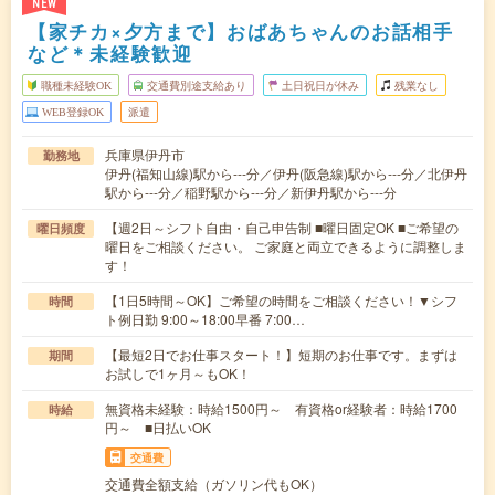
NEW
【家チカ×夕方まで】おばあちゃんのお話相手
など＊未経験歓迎
職種未経験OK
交通費別途支給あり
土日祝日が休み
残業なし
WEB登録OK
派遣
兵庫県伊丹市
勤務地
伊丹(福知山線)駅から---分／伊丹(阪急線)駅から---分／北伊丹
駅から---分／稲野駅から---分／新伊丹駅から---分
【週2日～シフト自由・自己申告制 ■曜日固定OK ■ご希望の
曜日頻度
曜日をご相談ください。 ご家庭と両立できるように調整しま
す！
【1日5時間～OK】ご希望の時間をご相談ください！▼シフ
時間
ト例日勤 9:00～18:00早番 7:00…
【最短2日でお仕事スタート！】短期のお仕事です。まずは
期間
お試しで1ヶ月～もOK！
無資格未経験：時給1500円～ 有資格or経験者：時給1700
時給
円～ ■日払いOK
交通費
交通費全額支給（ガソリン代もOK）