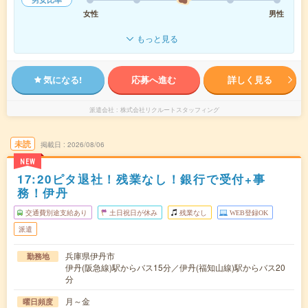
女性
男性
もっと見る
気になる!
応募へ進む
詳しく見る
派遣会社
株式会社リクルートスタッフィング
未読
掲載日
2026/08/06
NEW
17:20ピタ退社！残業なし！銀行で受付+事
務！伊丹
交通費別途支給あり
土日祝日が休み
残業なし
WEB登録OK
派遣
兵庫県伊丹市
勤務地
伊丹(阪急線)駅からバス15分／伊丹(福知山線)駅からバス20
分
月～金
曜日頻度