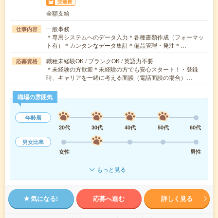
交通費
全額支給
一般事務
仕事内容
＊専用システムへのデータ入力＊各種書類作成（フォーマッ
ト有）＊カンタンなデータ集計＊備品管理・発注＊…
職種未経験OK / ブランクOK / 英語力不要
応募資格
＊未経験の方歓迎＊未経験の方でも安心スタート！・登録
時、キャリアを一緒に考える面談（電話面談の場合）…
職場の雰囲気
年齢層
20代
30代
40代
50代
60代
男女比率
女性
男性
もっと見る
気になる!
応募へ進む
詳しく見る