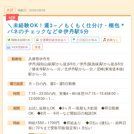
未読
掲載日
2026/08/05
NEW
＼未経験OK！週3～／もくもく仕分け・梱包＊
バネのチェックなど＠伊丹駅5分
職種未経験OK
交通費別途支給あり
土日祝日が休み
残業なし
WEB登録OK
派遣
兵庫県伊丹市
勤務地
伊丹(福知山線)駅から徒歩5分／伊丹(阪急線)駅から徒歩5分
／猪名寺駅から---分／北伊丹駅から---分／尼崎(東海道本線)
駅から---分
月～日の内、週3～週5日勤務
曜日頻度
7:15～23:00の内、実働4～8h/休憩1h7:15～15:458:00～
時間
13:009:00～1…
お試し短期もOK ◆3ヶ月～/長期も大歓迎 ◆即日勤務
期間
OK ◆8月～・9月～など開始日の相談OK
時給1550～1700円 ◆昇給あり ◆日払い(速払い：給料日
時給
前に70％まで受取可能/規定有)＋月払い