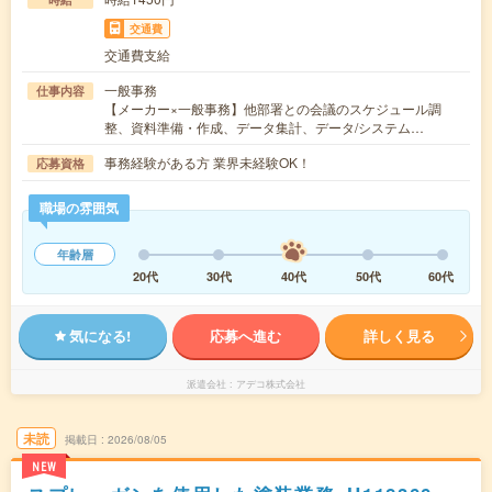
交通費
交通費支給
一般事務
仕事内容
【メーカー×一般事務】他部署との会議のスケジュール調
整、資料準備・作成、データ集計、データ/システム…
事務経験がある方 業界未経験OK！
応募資格
職場の雰囲気
年齢層
20代
30代
40代
50代
60代
気になる!
応募へ進む
詳しく見る
派遣会社
アデコ株式会社
未読
掲載日
2026/08/05
NEW