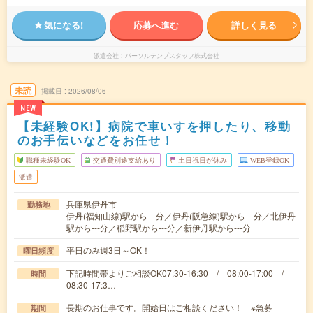
気になる!
応募へ進む
詳しく見る
派遣会社
パーソルテンプスタッフ株式会社
未読
掲載日
2026/08/06
NEW
【未経験OK!】病院で車いすを押したり、移動
のお手伝いなどをお任せ！
職種未経験OK
交通費別途支給あり
土日祝日が休み
WEB登録OK
派遣
兵庫県伊丹市
勤務地
伊丹(福知山線)駅から---分／伊丹(阪急線)駅から---分／北伊丹
駅から---分／稲野駅から---分／新伊丹駅から---分
平日のみ週3日～OK！
曜日頻度
下記時間帯よりご相談OK07:30-16:30 / 08:00-17:00 /
時間
08:30-17:3…
長期のお仕事です。開始日はご相談ください！ ※急募
期間