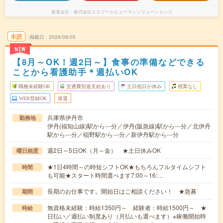
派遣会社
株式会社エスプールヒューマンソリューションズ
未読
掲載日
2026/08/05
NEW
【8月～OK！週2日～】食事の準備などできる
ことから看護助手＊週払いOK
職種未経験OK
交通費別途支給あり
土日祝日が休み
残業なし
WEB登録OK
派遣
兵庫県伊丹市
勤務地
伊丹(福知山線)駅から---分／伊丹(阪急線)駅から---分／北伊丹
駅から---分／稲野駅から---分／新伊丹駅から---分
週2日～5日OK（月～金） ★土日休みOK
曜日頻度
★1日4時間～の時短シフトOK★もちろんフルタイムシフト
時間
も可能★スタート時間選べます7:00～16:…
長期のお仕事です。開始日はご相談ください！ ★急募
期間
無資格未経験：時給1350円～ 経験者：時給1500円～ ★
時給
日払い／週払い制度あり（月払いも選べます）※稼働開始時