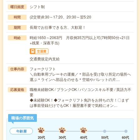
シフト制
曜日頻度
(2交替)8:30～17:20、20:30～翌5:20
時間
長期でお仕事できる方、大歓迎！
期間
時給1650～2063円 月収例35万円以上可(7時間50分×21日
時給
+残業・深夜手当)
交通費
交通費規定内支給
フォークリフト
仕事内容
＼自動車用ブレーキの運搬／＊部品を受け取り所定の場所へ
運ぶ＊ラインへ部品をのせる＊空箱やパレットの片…
職種未経験OK / ブランクOK / パソコンスキル不要 / 英語力不
応募資格
要
◆未経験OK！◆フォークリフト免許をお持ちの方！〇まず
は事前登録だけでもOK！履歴書不要で気軽にオン…
職場の雰囲気
年齢層
20代
30代
40代
50代
60代