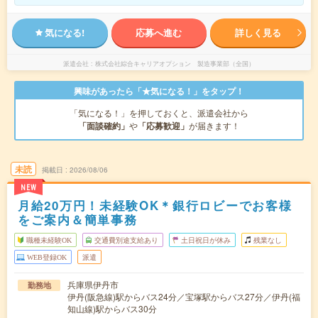
気になる!
応募へ進む
詳しく見る
派遣会社
株式会社綜合キャリアオプション 製造事業部（全国）
興味があったら「★気になる！」をタップ！
「気になる！」を押しておくと、派遣会社から
「面談確約」
や
「応募歓迎」
が届きます！
未読
掲載日
2026/08/06
NEW
月給20万円！未経験OK＊銀行ロビーでお客様
をご案内＆簡単事務
職種未経験OK
交通費別途支給あり
土日祝日が休み
残業なし
WEB登録OK
派遣
兵庫県伊丹市
勤務地
伊丹(阪急線)駅からバス24分／宝塚駅からバス27分／伊丹(福
知山線)駅からバス30分