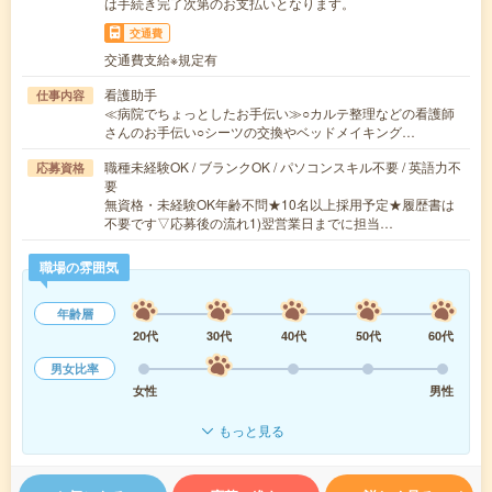
は手続き完了次第のお支払いとなります。
交通費
交通費支給※規定有
看護助手
仕事内容
≪病院でちょっとしたお手伝い≫○カルテ整理などの看護師
さんのお手伝い○シーツの交換やベッドメイキング…
職種未経験OK / ブランクOK / パソコンスキル不要 / 英語力不
応募資格
要
無資格・未経験OK年齢不問★10名以上採用予定★履歴書は
不要です▽応募後の流れ1)翌営業日までに担当…
職場の雰囲気
年齢層
20代
30代
40代
50代
60代
男女比率
女性
男性
もっと見る