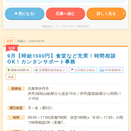
気になる!
応募へ進む
詳しく見る
派遣会社
マンパワーグループ株式会社
未読
掲載日
2026/08/06
NEW
9月【時給1500円】食堂など充実！時間相談
OK！カンタンサポート事務
職種未経験OK
交通費別途支給あり
土日祝日が休み
WEB登録OK
派遣
兵庫県伊丹市
勤務地
伊丹(福知山線)駅から徒歩15分／伊丹(阪急線)駅から民間バ
ス10分
月～金（週5日）
曜日頻度
09:00～17:00(実働7時間 休憩1時間)※「8:30～17:30」の間
時間
で時間相談OK（実働7…