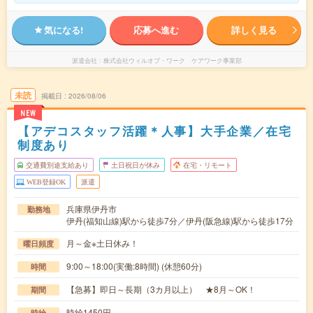
気になる!
応募へ進む
詳しく見る
派遣会社
株式会社ウィルオブ・ワーク ケアワーク事業部
未読
掲載日
2026/08/06
NEW
【アデコスタッフ活躍＊人事】大手企業／在宅
制度あり
交通費別途支給あり
土日祝日が休み
在宅・リモート
WEB登録OK
派遣
兵庫県伊丹市
勤務地
伊丹(福知山線)駅から徒歩7分／伊丹(阪急線)駅から徒歩17分
月～金※土日休み！
曜日頻度
9:00～18:00(実働:8時間) (休憩60分)
時間
【急募】即日～長期（3カ月以上） ★8月～OK！
期間
時給1450円
時給