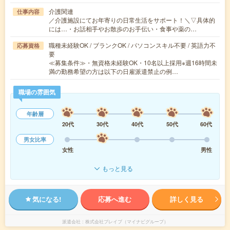
介護関連
仕事内容
／介護施設にてお年寄りの日常生活をサポート！＼▽具体的
には…・お話相手やお散歩のお手伝い・食事や薬の…
職種未経験OK / ブランクOK / パソコンスキル不要 / 英語力不
応募資格
要
≪募集条件≫・無資格未経験OK・10名以上採用※週16時間未
満の勤務希望の方は以下の日雇派遣禁止の例…
職場の雰囲気
年齢層
20代
30代
40代
50代
60代
男女比率
女性
男性
もっと見る
気になる!
応募へ進む
詳しく見る
派遣会社
株式会社ブレイブ（マイナビグループ）