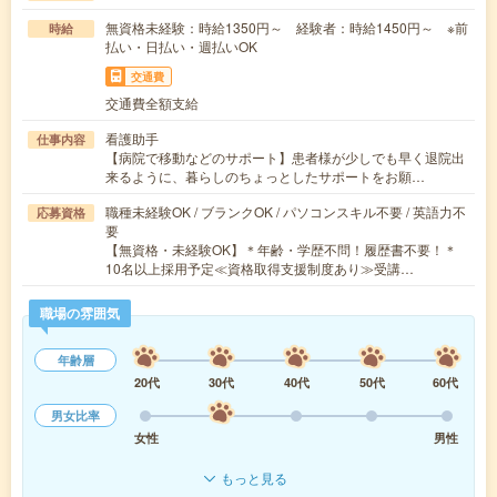
無資格未経験：時給1350円～ 経験者：時給1450円～ ※前
時給
払い・日払い・週払いOK
交通費
交通費全額支給
看護助手
仕事内容
【病院で移動などのサポート】患者様が少しでも早く退院出
来るように、暮らしのちょっとしたサポートをお願…
職種未経験OK / ブランクOK / パソコンスキル不要 / 英語力不
応募資格
要
【無資格・未経験OK】＊年齢・学歴不問！履歴書不要！＊
10名以上採用予定≪資格取得支援制度あり≫受講…
職場の雰囲気
年齢層
20代
30代
40代
50代
60代
男女比率
女性
男性
もっと見る