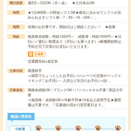
週2日～5日OK（月～金） ★土日休みOK
曜日頻度
★1日4時間～の時短シフトOK★都合に合わせてシフトが決
時間
められますシフト例：7：00～16：009：…
長期のお仕事です。開始日はご相談ください！ ★急募
期間
無資格未経験：時給1350円～ 経験者：時給1500円～★日
時給
払い／週払い制度あり（月払いも選べます）※稼働開始時は
手続き完了次第のお支払いとなります。
交通費
交通費支給※規定有
看護助手
仕事内容
≪病院でちょっとしたお手伝い≫○シーツの交換やベッドメ
イキング〇お手洗い・入浴など生活のお手伝い○診…
職種未経験OK / ブランクOK / パソコンスキル不要 / 英語力不
応募資格
要
≪無資格・未経験OK≫年齢不問★10名以上採用予定★履歴
書は不要です。▽応募後の流れ1)翌営業日まで…
職場の雰囲気
年齢層