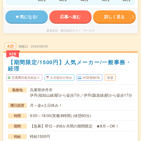
気になる!
応募へ進む
詳しく見る
派遣会社
株式会社テクノ・サービス
未読
掲載日
2026/08/05
NEW
【期間限定/1500円】人気メーカー/一般事務・
経理
交通費別途支給あり
土日祝日が休み
WEB登録OK
派遣
兵庫県伊丹市
勤務地
伊丹(福知山線)駅から徒歩7分／伊丹(阪急線)駅から徒歩17分
月～金※土日休み！
曜日頻度
9:00～18:00(実働:8時間) (休憩60分)
時間
【急募】即日～約6か月間の期間限定 ★8月～OK！
期間
時給1500円
時給