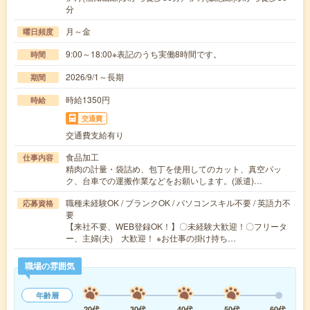
分
月～金
曜日頻度
9:00～18:00※表記のうち実働8時間です。
時間
2026/9/1～長期
期間
時給1350円
時給
交通費
交通費支給有り
食品加工
仕事内容
精肉の計量・袋詰め、包丁を使用してのカット、真空パッ
ク、台車での運搬作業などをお願いします。(派遣)…
職種未経験OK / ブランクOK / パソコンスキル不要 / 英語力不
応募資格
要
【来社不要、WEB登録OK！】〇未経験大歓迎！〇フリータ
ー、主婦(夫) 大歓迎！ ※お仕事の掛け持ち…
職場の雰囲気
年齢層
20代
30代
40代
50代
60代