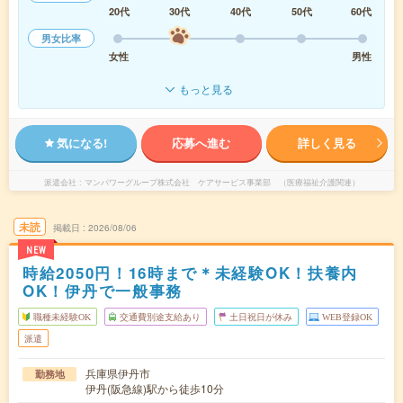
20代
30代
40代
50代
60代
男女比率
女性
男性
もっと見る
気になる!
応募へ進む
詳しく見る
派遣会社
マンパワーグループ株式会社 ケアサービス事業部 （医療福祉介護関連）
未読
掲載日
2026/08/06
NEW
時給2050円！16時まで＊未経験OK！扶養内
OK！伊丹で一般事務
職種未経験OK
交通費別途支給あり
土日祝日が休み
WEB登録OK
派遣
兵庫県伊丹市
勤務地
伊丹(阪急線)駅から徒歩10分