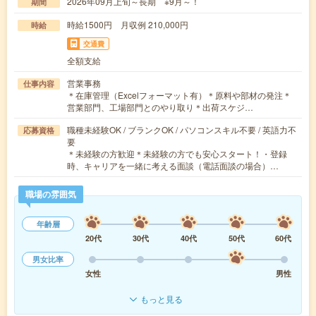
2026年09月上旬～長期 ※9月～！
期間
時給1500円 月収例 210,000円
時給
交通費
全額支給
営業事務
仕事内容
＊在庫管理（Excelフォーマット有）＊原料や部材の発注＊
営業部門、工場部門とのやり取り＊出荷スケジ…
職種未経験OK / ブランクOK / パソコンスキル不要 / 英語力不
応募資格
要
＊未経験の方歓迎＊未経験の方でも安心スタート！・登録
時、キャリアを一緒に考える面談（電話面談の場合）…
職場の雰囲気
年齢層
20代
30代
40代
50代
60代
男女比率
女性
男性
もっと見る