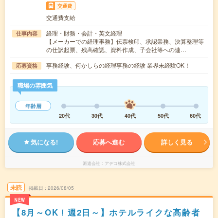
交通費
交通費支給
経理・財務・会計・英文経理
仕事内容
【メーカーでの経理事務】伝票検印、承認業務、決算整理等
の仕訳起票、残高確認、資料作成、子会社等への連…
事務経験、何かしらの経理事務の経験 業界未経験OK！
応募資格
職場の雰囲気
年齢層
20代
30代
40代
50代
60代
気になる!
応募へ進む
詳しく見る
派遣会社
アデコ株式会社
未読
掲載日
2026/08/05
NEW
【8月～OK！週2日～】ホテルライクな高齢者