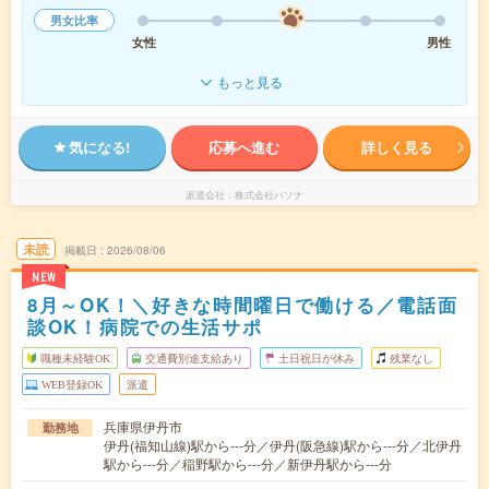
男女比率
女性
男性
もっと見る
気になる!
応募へ進む
詳しく見る
派遣会社
株式会社パソナ
未読
掲載日
2026/08/06
NEW
8月～OK！＼好きな時間曜日で働ける／電話面
談OK！病院での生活サポ
職種未経験OK
交通費別途支給あり
土日祝日が休み
残業なし
WEB登録OK
派遣
兵庫県伊丹市
勤務地
伊丹(福知山線)駅から---分／伊丹(阪急線)駅から---分／北伊丹
駅から---分／稲野駅から---分／新伊丹駅から---分