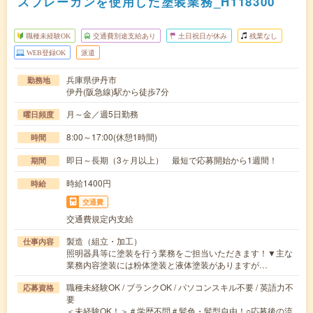
スプレーガンを使用した塗装業務_H118300
職種未経験OK
交通費別途支給あり
土日祝日が休み
残業なし
WEB登録OK
派遣
兵庫県伊丹市
勤務地
伊丹(阪急線)駅から徒歩7分
月～金／週5日勤務
曜日頻度
8:00～17:00(休憩1時間)
時間
即日～長期（3ヶ月以上） 最短で応募開始から1週間！
期間
時給1400円
時給
交通費
交通費規定内支給
製造（組立・加工）
仕事内容
照明器具等に塗装を行う業務をご担当いただきます！▼主な
業務内容塗装には粉体塗装と液体塗装がありますが…
職種未経験OK / ブランクOK / パソコンスキル不要 / 英語力不
応募資格
要
＜未経験OK！＞＃学歴不問＃髪色・髪型自由！○応募後の流