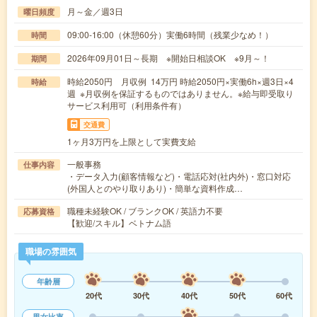
月～金／週3日
曜日頻度
09:00-16:00（休憩60分）実働6時間（残業少なめ！）
時間
2026年09月01日～長期 ※開始日相談OK ※9月～！
期間
時給2050円 月収例 14万円 時給2050円×実働6h×週3日×4
時給
週 ※月収例を保証するものではありません。※給与即受取り
サービス利用可（利用条件有）
交通費
1ヶ月3万円を上限として実費支給
一般事務
仕事内容
・データ入力(顧客情報など)・電話応対(社内外)・窓口対応
(外国人とのやり取りあり)・簡単な資料作成…
職種未経験OK / ブランクOK / 英語力不要
応募資格
【歓迎/スキル】ベトナム語
職場の雰囲気
年齢層
20代
30代
40代
50代
60代
男女比率