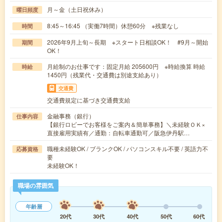
月～金（土日祝休み）
曜日頻度
8:45～16:45 （実働7時間）休憩60分 ※残業なし
時間
2026年9月上旬～長期 ※スタート日相談OK！ #9月～開始
期間
OK！
月給制のお仕事です：固定月給 205600円 ※時給換算 時給
時給
1450円（残業代・交通費は別途支給あり）
交通費
交通費規定に基づき交通費支給
金融事務（銀行）
仕事内容
【銀行ロビーでお客様をご案内＆簡単事務】＼未経験ＯＫ×
直接雇用実績有／通勤：自転車通勤可／阪急伊丹駅…
職種未経験OK / ブランクOK / パソコンスキル不要 / 英語力不
応募資格
要
未経験OK！
職場の雰囲気
年齢層
20代
30代
40代
50代
60代