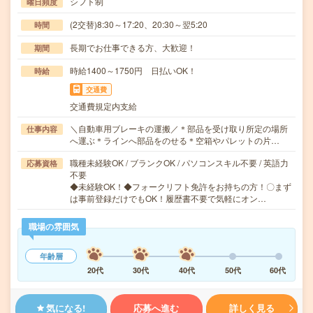
シフト制
曜日頻度
(2交替)8:30～17:20、20:30～翌5:20
時間
長期でお仕事できる方、大歓迎！
期間
時給1400～1750円 日払いOK！
時給
交通費
交通費規定内支給
＼自動車用ブレーキの運搬／＊部品を受け取り所定の場所
仕事内容
へ運ぶ＊ラインへ部品をのせる＊空箱やパレットの片…
職種未経験OK / ブランクOK / パソコンスキル不要 / 英語力
応募資格
不要
◆未経験OK！◆フォークリフト免許をお持ちの方！〇まず
は事前登録だけでもOK！履歴書不要で気軽にオン…
職場の雰囲気
年齢層
20代
30代
40代
50代
60代
気になる!
応募へ進む
詳しく見る