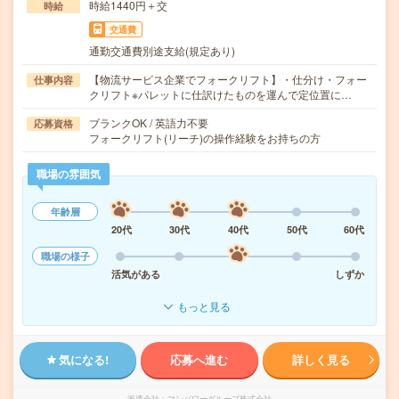
時給1440円＋交
時給
交通費
通勤交通費別途支給(規定あり)
【物流サービス企業でフォークリフト】・仕分け・フォー
仕事内容
クリフト※パレットに仕訳けたものを運んで定位置に…
ブランクOK / 英語力不要
応募資格
フォークリフト(リーチ)の操作経験をお持ちの方
職場の雰囲気
年齢層
20代
30代
40代
50代
60代
職場の様子
活気がある
しずか
もっと見る
気になる!
応募へ進む
詳しく見る
派遣会社
マンパワーグループ株式会社