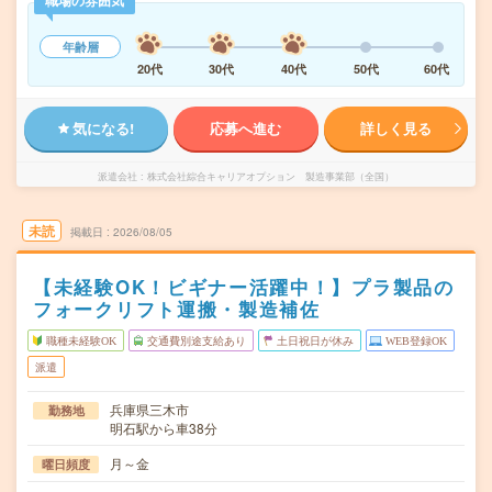
職場の雰囲気
年齢層
20代
30代
40代
50代
60代
気になる!
応募へ進む
詳しく見る
派遣会社
株式会社綜合キャリアオプション 製造事業部（全国）
未読
掲載日
2026/08/05
【未経験OK！ビギナー活躍中！】プラ製品の
フォークリフト運搬・製造補佐
職種未経験OK
交通費別途支給あり
土日祝日が休み
WEB登録OK
派遣
兵庫県三木市
勤務地
明石駅から車38分
月～金
曜日頻度