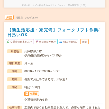
派遣会社
株式会社綜合キャリアオプション 製造事業部（全国）
未読
掲載日
2026/08/07
【新生活応援・寮完備】フォークリフト作業/
日払いOK
交通費別途支給あり
土日祝日が休み
WEB登録OK
派遣
兵庫県伊丹市
勤務地
伊丹(阪急線)駅からバス15分
月～金
曜日頻度
08:20～17:2020:20～05:20
時間
長期でお仕事できる方、大歓迎！
期間
時給1650円
時給
交通費
交通費規定内支給
工場内で使う自動車部品を運んで、必要な場所に届けるお
仕事内容