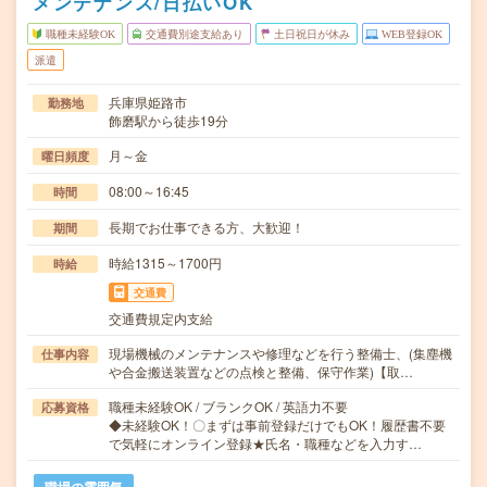
メンテナンス/日払いOK
職種未経験OK
交通費別途支給あり
土日祝日が休み
WEB登録OK
派遣
兵庫県姫路市
勤務地
飾磨駅から徒歩19分
月～金
曜日頻度
08:00～16:45
時間
長期でお仕事できる方、大歓迎！
期間
時給1315～1700円
時給
交通費
交通費規定内支給
現場機械のメンテナンスや修理などを行う整備士、(集塵機
仕事内容
や合金搬送装置などの点検と整備、保守作業)【取…
職種未経験OK / ブランクOK / 英語力不要
応募資格
◆未経験OK！〇まずは事前登録だけでもOK！履歴書不要
で気軽にオンライン登録★氏名・職種などを入力す…