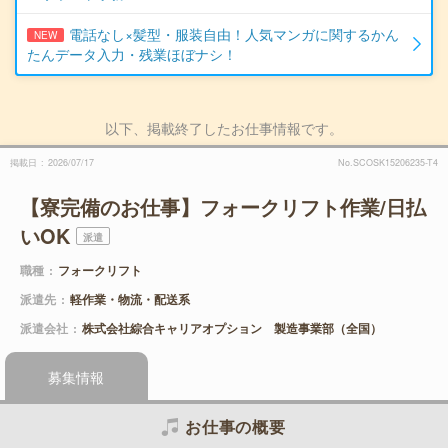
電話なし×髪型・服装自由！人気マンガに関するかん
NEW
たんデータ入力・残業ほぼナシ！
以下、掲載終了したお仕事情報です。
掲載日
2026/07/17
No.SCOSK15206235-T4
【寮完備のお仕事】フォークリフト作業/日払
いOK
派遣
職種
フォークリフト
派遣先
軽作業・物流・配送系
派遣会社
株式会社綜合キャリアオプション 製造事業部（全国）
募集情報
お仕事の概要