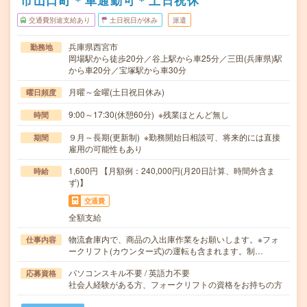
市山口町＊車通勤可＊土日祝休
交通費別途支給あり
土日祝日が休み
派遣
兵庫県西宮市
勤務地
岡場駅から徒歩20分／谷上駅から車25分／三田(兵庫県)駅
から車20分／宝塚駅から車30分
月曜～金曜(土日祝日休み)
曜日頻度
9:00～17:30(休憩60分) ※残業ほとんど無し
時間
９月～長期(更新制) ※勤務開始日相談可、将来的には直接
期間
雇用の可能性もあり
1,600円 【月額例：240,000円(月20日計算、時間外含ま
時給
ず)】
交通費
全額支給
物流倉庫内で、商品の入出庫作業をお願いします。※フォ
仕事内容
ークリフト(カウンター式)の運転も含まれます。制…
パソコンスキル不要 / 英語力不要
応募資格
社会人経験がある方、フォークリフトの資格をお持ちの方