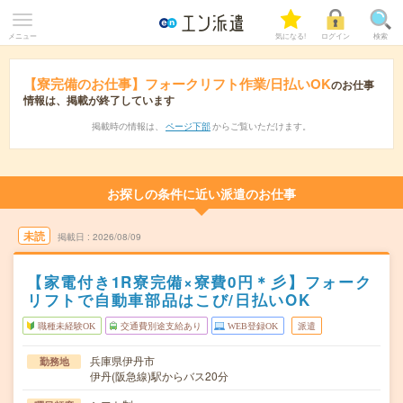
メニュー
気になる!
ログイン
検索
【寮完備のお仕事】フォークリフト作業/日払いOK
のお仕事
情報は、掲載が終了しています
掲載時の情報は、
ページ下部
からご覧いただけます。
お探しの条件に近い派遣のお仕事
未読
掲載日
2026/08/09
【家電付き1R寮完備×寮費0円＊彡】フォーク
リフトで自動車部品はこび/日払いOK
職種未経験OK
交通費別途支給あり
WEB登録OK
派遣
兵庫県伊丹市
勤務地
伊丹(阪急線)駅からバス20分