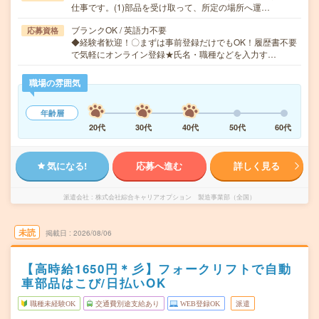
仕事です。(1)部品を受け取って、所定の場所へ運…
ブランクOK / 英語力不要
応募資格
◆経験者歓迎！〇まずは事前登録だけでもOK！履歴書不要
で気軽にオンライン登録★氏名・職種などを入力す…
職場の雰囲気
年齢層
20代
30代
40代
50代
60代
気になる!
応募へ進む
詳しく見る
派遣会社
株式会社綜合キャリアオプション 製造事業部（全国）
未読
掲載日
2026/08/06
【高時給1650円＊彡】フォークリフトで自動
車部品はこび/日払いOK
職種未経験OK
交通費別途支給あり
WEB登録OK
派遣