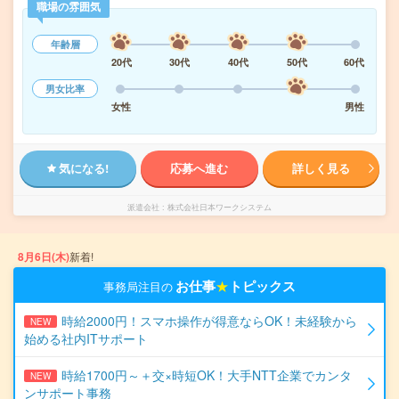
職場の雰囲気
年齢層
20代
30代
40代
50代
60代
男女比率
女性
男性
気になる!
応募へ進む
詳しく見る
派遣会社
株式会社日本ワークシステム
8月6日(木)
新着!
お仕事
★
トピックス
事務局注目の
時給2000円！スマホ操作が得意ならOK！未経験から
NEW
始める社内ITサポート
時給1700円～＋交×時短OK！大手NTT企業でカンタ
NEW
ンサポート事務