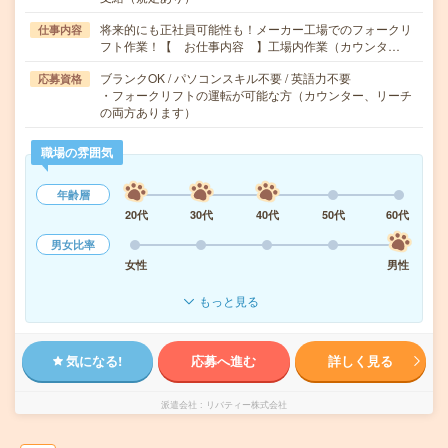
将来的にも正社員可能性も！メーカー工場でのフォークリ
仕事内容
フト作業！【 お仕事内容 】工場内作業（カウンタ…
ブランクOK / パソコンスキル不要 / 英語力不要
応募資格
・フォークリフトの運転が可能な方（カウンター、リーチ
の両方あります）
職場の雰囲気
年齢層
20代
30代
40代
50代
60代
男女比率
女性
男性
もっと見る
気になる!
応募へ進む
詳しく見る
派遣会社
リバティー株式会社