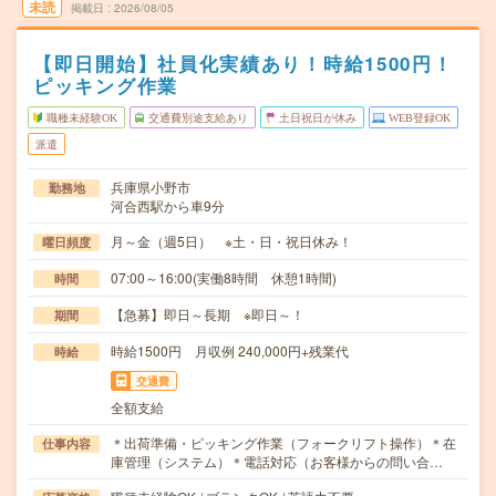
未読
掲載日
2026/08/05
【即日開始】社員化実績あり！時給1500円！
ピッキング作業
職種未経験OK
交通費別途支給あり
土日祝日が休み
WEB登録OK
派遣
兵庫県小野市
勤務地
河合西駅から車9分
月～金（週5日） ※土・日・祝日休み！
曜日頻度
07:00～16:00(実働8時間 休憩1時間)
時間
【急募】即日～長期 ※即日～！
期間
時給1500円 月収例 240,000円+残業代
時給
交通費
全額支給
＊出荷準備・ピッキング作業（フォークリフト操作）＊在
仕事内容
庫管理（システム）＊電話対応（お客様からの問い合…