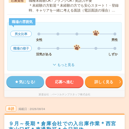
職種未経験OK / ブランクOK / 英語力不要
応募資格
＊未経験の方歓迎＊未経験の方でも安心スタート！・登録
時、キャリアを一緒に考える面談（電話面談の場合）…
職場の雰囲気
男女比率
女性
男性
職場の様子
活気がある
しずか
もっと見る
気になる!
応募へ進む
詳しく見る
派遣会社
パーソルテンプスタッフ株式会社
未読
掲載日
2026/08/04
９月～長期＊倉庫会社での入出庫作業＊西宮