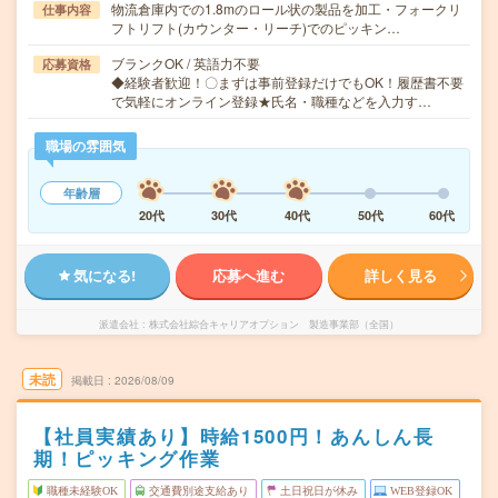
物流倉庫内での1.8mのロール状の製品を加工・フォークリ
仕事内容
フトリフト(カウンター・リーチ)でのピッキン…
ブランクOK / 英語力不要
応募資格
◆経験者歓迎！〇まずは事前登録だけでもOK！履歴書不要
で気軽にオンライン登録★氏名・職種などを入力す…
職場の雰囲気
年齢層
20代
30代
40代
50代
60代
気になる!
応募へ進む
詳しく見る
派遣会社
株式会社綜合キャリアオプション 製造事業部（全国）
未読
掲載日
2026/08/09
【社員実績あり】時給1500円！あんしん長
期！ピッキング作業
職種未経験OK
交通費別途支給あり
土日祝日が休み
WEB登録OK