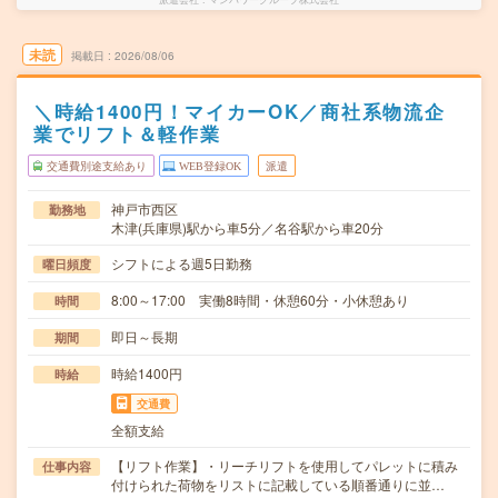
未読
掲載日
2026/08/06
＼時給1400円！マイカーOK／商社系物流企
業でリフト＆軽作業
交通費別途支給あり
WEB登録OK
派遣
神戸市西区
勤務地
木津(兵庫県)駅から車5分／名谷駅から車20分
シフトによる週5日勤務
曜日頻度
8:00～17:00 実働8時間・休憩60分・小休憩あり
時間
即日～長期
期間
時給1400円
時給
交通費
全額支給
【リフト作業】・リーチリフトを使用してパレットに積み
仕事内容
付けられた荷物をリストに記載している順番通りに並…