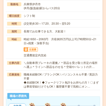
兵庫県伊丹市
勤務地
伊丹(阪急線)駅からバス20分
シフト制
曜日頻度
(2交替)8:30～17:20、20:30～翌5:20
時間
長期でお仕事できる方、大歓迎！
期間
時給1650～2063円 月収例35万円以上可(7時間50分×21
時給
日+残業・深夜手当)
交通費
交通費規定内支給
＼自動車用ブレーキの運搬／＊部品を受け取り所定の場所
仕事内容
へ運ぶ＊ラインへ部品をのせる＊空箱やパレットの片…
職種未経験OK / ブランクOK / パソコンスキル不要 / 英語力
応募資格
不要
◆未経験OK！◆フォークリフト免許をお持ちの方！〇まず
は事前登録だけでもOK！履歴書不要で気軽にオン…
職場の雰囲気
年齢層