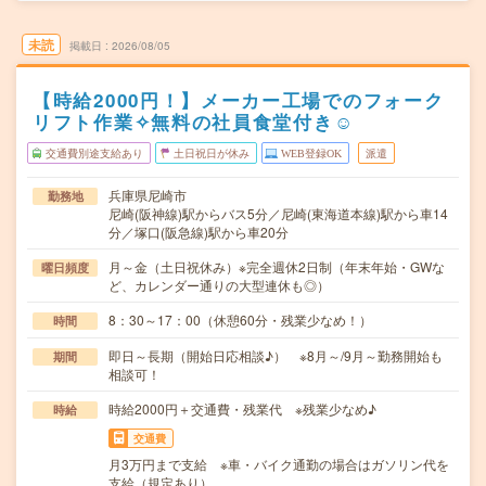
未読
掲載日
2026/08/05
【時給2000円！】メーカー工場でのフォーク
リフト作業✧無料の社員食堂付き☺
交通費別途支給あり
土日祝日が休み
WEB登録OK
派遣
兵庫県尼崎市
勤務地
尼崎(阪神線)駅からバス5分／尼崎(東海道本線)駅から車14
分／塚口(阪急線)駅から車20分
月～金（土日祝休み）※完全週休2日制（年末年始・GWな
曜日頻度
ど、カレンダー通りの大型連休も◎）
8：30～17：00（休憩60分・残業少なめ！）
時間
即日～長期（開始日応相談♪） ※8月～/9月～勤務開始も
期間
相談可！
時給2000円＋交通費・残業代 ※残業少なめ♪
時給
交通費
月3万円まで支給 ※車・バイク通勤の場合はガソリン代を
支給（規定あり）