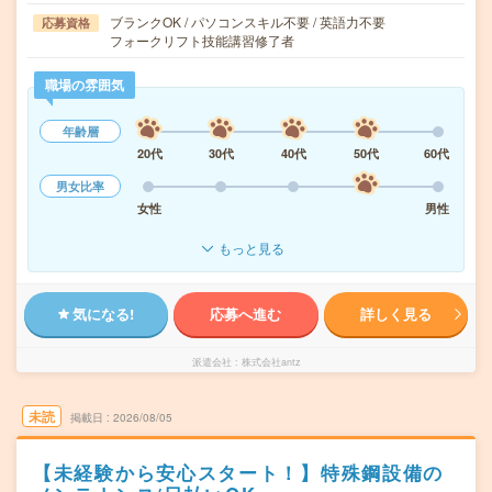
ブランクOK / パソコンスキル不要 / 英語力不要
応募資格
フォークリフト技能講習修了者
職場の雰囲気
年齢層
20代
30代
40代
50代
60代
男女比率
女性
男性
もっと見る
気になる!
応募へ進む
詳しく見る
派遣会社
株式会社antz
未読
掲載日
2026/08/05
【未経験から安心スタート！】特殊鋼設備の