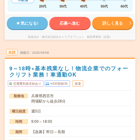
20代
30代
40代
50代
60代
気になる!
応募へ進む
詳しく見る
派遣会社
株式会社綜合キャリアオプション 製造事業部（全国）
未読
掲載日
2026/08/06
9～18時×基本残業なし！物流企業でのフォー
クリフト業務！車通勤OK
交通費別途支給あり
WEB登録OK
派遣
兵庫県西宮市
勤務地
岡場駅から徒歩28分
週5日
曜日頻度
9:00～18:00
時間
【急募】即日～長期
期間