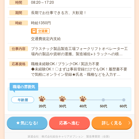
08:20～17:20
時間
長期でお仕事できる方、大歓迎！
期間
時給1350円
時給
交通費
交通費規定内支給
プラスチック製品製造工場フォークリフトオペレーター工
仕事内容
場内の製品や資材の運搬。製造補佐※トラックへの積…
職種未経験OK / ブランクOK / 英語力不要
応募資格
◆未経験OK！〇まずは事前登録だけでもOK！履歴書不要
で気軽にオンライン登録★氏名・職種などを入力す…
職場の雰囲気
年齢層
20代
30代
40代
50代
60代
気になる!
応募へ進む
詳しく見る
派遣会社
株式会社綜合キャリアオプション 製造事業部（全国）