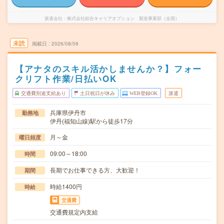
派遣会社
株式会社綜合キャリアオプション 製造事業部（全国）
未読
掲載日
2026/08/09
【アナタのスキル活かしませんか？】フォー
クリフト作業/日払いOK
交通費別途支給あり
土日祝日が休み
WEB登録OK
派遣
兵庫県伊丹市
勤務地
伊丹(福知山線)駅から徒歩17分
月～金
曜日頻度
09:00～18:00
時間
長期でお仕事できる方、大歓迎！
期間
時給1400円
時給
交通費
交通費規定内支給