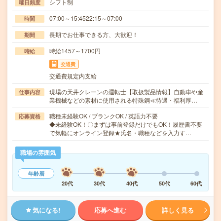
シフト制
曜日頻度
07:00～15:4522:15～07:00
時間
長期でお仕事できる方、大歓迎！
期間
時給1457～1700円
時給
交通費
交通費規定内支給
現場の天井クレーンの運転士【取扱製品情報】自動車や産
仕事内容
業機械などの素材に使用される特殊鋼≪待遇・福利厚…
職種未経験OK / ブランクOK / 英語力不要
応募資格
◆未経験OK！〇まずは事前登録だけでもOK！履歴書不要
で気軽にオンライン登録★氏名・職種などを入力す…
職場の雰囲気
年齢層
20代
30代
40代
50代
60代
気になる!
応募へ進む
詳しく見る