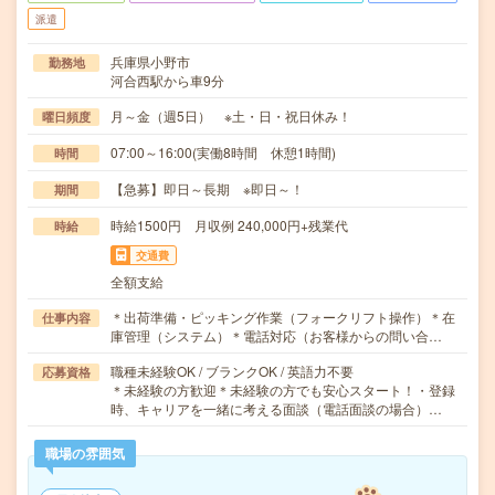
派遣
兵庫県小野市
勤務地
河合西駅から車9分
月～金（週5日） ※土・日・祝日休み！
曜日頻度
07:00～16:00(実働8時間 休憩1時間)
時間
【急募】即日～長期 ※即日～！
期間
時給1500円 月収例 240,000円+残業代
時給
交通費
全額支給
＊出荷準備・ピッキング作業（フォークリフト操作）＊在
仕事内容
庫管理（システム）＊電話対応（お客様からの問い合…
職種未経験OK / ブランクOK / 英語力不要
応募資格
＊未経験の方歓迎＊未経験の方でも安心スタート！・登録
時、キャリアを一緒に考える面談（電話面談の場合）…
職場の雰囲気