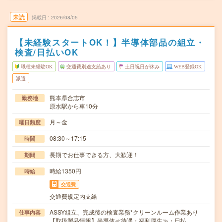
未読
掲載日
2026/08/05
【未経験スタートOK！】半導体部品の組立・
検査/日払いOK
職種未経験OK
交通費別途支給あり
土日祝日が休み
WEB登録OK
派遣
熊本県合志市
勤務地
原水駅から車10分
月～金
曜日頻度
08:30～17:15
時間
長期でお仕事できる方、大歓迎！
期間
時給1350円
時給
交通費
交通費規定内支給
ASSY組立、完成後の検査業務*クリーンルーム作業あり
仕事内容
【取扱製品情報】半導体≪待遇・福利厚生≫・日払…