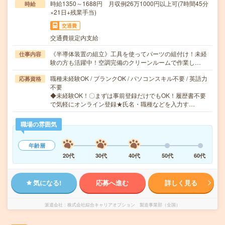
時給1350～1688円 月収例26万1000円以上可(7時間45分
時給
×21日+残業手当)
交通費
交通費規定内支給
《半導体装置の組立》工具を使ってパーツの組付け！未経
仕事内容
験の方も活躍中！空調完備のクリーンルームで作業し…
職種未経験OK / ブランクOK / パソコンスキル不要 / 英語力
応募資格
不要
◆未経験OK！〇まずは事前登録だけでもOK！履歴書不要
で気軽にオンライン登録★氏名・職種などを入力す…
職場の雰囲気
年齢層
20代
30代
40代
50代
60代
気になる!
応募へ進む
詳しく見る
派遣会社
株式会社綜合キャリアオプション 製造事業部（全国）