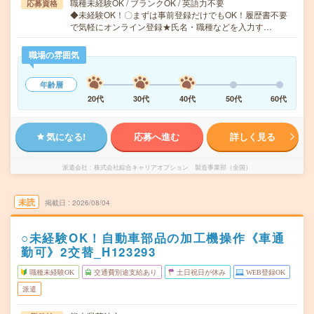
職種未経験OK / ブランクOK / 英語力不要
応募資格
◆未経験OK！〇まずは事前登録だけでもOK！履歴書不要
で気軽にオンライン登録★氏名・職種などを入力す…
職場の雰囲気
年齢層
20代
30代
40代
50代
60代
気になる!
応募へ進む
詳しく見る
派遣会社
株式会社綜合キャリアオプション 製造事業部（全国）
未読
掲載日
2026/08/04
○未経験OK！自動車部品の加工機操作《車通
勤可》2交替_H123293
職種未経験OK
交通費別途支給あり
土日祝日が休み
WEB登録OK
派遣