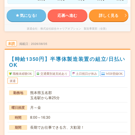
気になる!
応募へ進む
詳しく見る
派遣会社
株式会社綜合キャリアオプション 製造事業部（全国）
未読
掲載日
2026/08/05
【時給1350円】半導体製造装置の組立/日払い
OK
職種未経験OK
交通費別途支給あり
土日祝日が休み
WEB登録OK
派遣
熊本県玉名郡
勤務地
玉名駅から車25分
月～金
曜日頻度
8:00～16:30
時間
長期でお仕事できる方、大歓迎！
期間