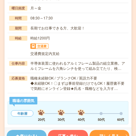
月～金
曜日頻度
08:30～17:30
時間
長期でお仕事できる方、大歓迎！
期間
時給1200円
時給
交通費
交通費規定内支給
半導体装置に使われるアルミフレーム製品の組立業務。ア
仕事内容
ルミフレームを六角レンチを使って組み立てたり、検…
職種未経験OK / ブランクOK / 英語力不要
応募資格
◆未経験OK！〇まずは事前登録だけでもOK！履歴書不要
で気軽にオンライン登録★氏名・職種などを入力す…
職場の雰囲気
年齢層
20代
30代
40代
50代
60代
気になる!
応募へ進む
詳しく見る