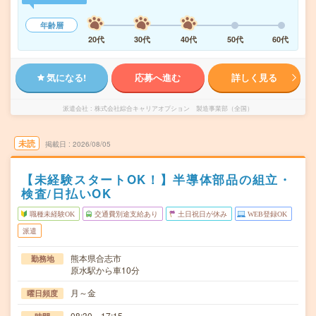
年齢層
20代
30代
40代
50代
60代
気になる!
応募へ進む
詳しく見る
派遣会社
株式会社綜合キャリアオプション 製造事業部（全国）
未読
掲載日
2026/08/05
【未経験スタートOK！】半導体部品の組立・
検査/日払いOK
職種未経験OK
交通費別途支給あり
土日祝日が休み
WEB登録OK
派遣
熊本県合志市
勤務地
原水駅から車10分
月～金
曜日頻度
08:30～17:15