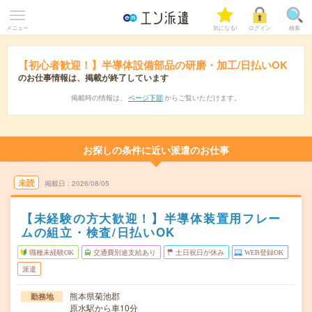
メニュー
気になる!
ログイン
検索
【初心者歓迎！】半導体設備部品の研磨・加工/日払いOK
のお仕事情報は、掲載が終了しています
掲載時の情報は、
ページ下部
からご覧いただけます。
お探しの条件に近い派遣のお仕事
未読
掲載日
2026/08/05
【未経験の方大歓迎！】半導体装置用フレー
ムの組立・検査/日払いOK
職種未経験OK
交通費別途支給あり
土日祝日が休み
WEB登録OK
派遣
熊本県菊池郡
勤務地
原水駅から車10分