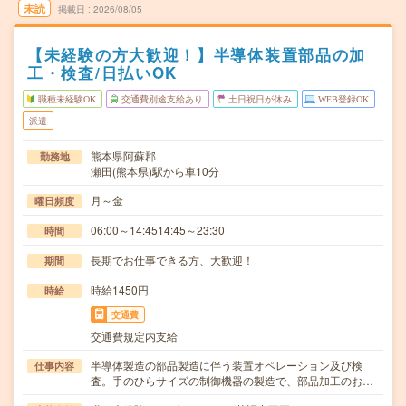
未読
掲載日
2026/08/05
【未経験の方大歓迎！】半導体装置部品の加
工・検査/日払いOK
職種未経験OK
交通費別途支給あり
土日祝日が休み
WEB登録OK
派遣
熊本県阿蘇郡
勤務地
瀬田(熊本県)駅から車10分
月～金
曜日頻度
06:00～14:4514:45～23:30
時間
長期でお仕事できる方、大歓迎！
期間
時給1450円
時給
交通費
交通費規定内支給
半導体製造の部品製造に伴う装置オペレーション及び検
仕事内容
査。手のひらサイズの制御機器の製造で、部品加工のお…