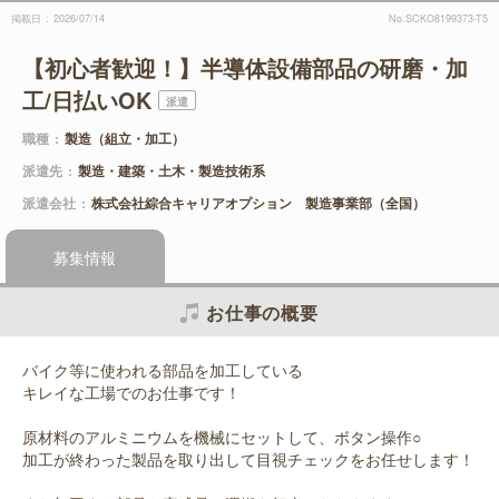
掲載日
2026/07/14
No.SCKO8199373-T5
【初心者歓迎！】半導体設備部品の研磨・加
工/日払いOK
派遣
職種
製造（組立・加工）
派遣先
製造・建築・土木・製造技術系
派遣会社
株式会社綜合キャリアオプション 製造事業部（全国）
募集情報
お仕事の概要
バイク等に使われる部品を加工している
キレイな工場でのお仕事です！
原材料のアルミニウムを機械にセットして、ボタン操作○
加工が終わった製品を取り出して目視チェックをお任せします！