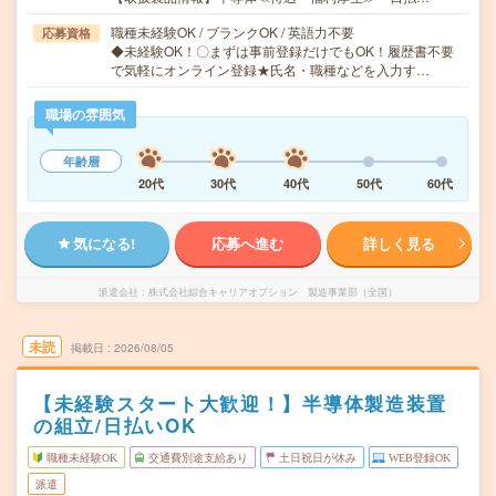
職種未経験OK / ブランクOK / 英語力不要
応募資格
◆未経験OK！〇まずは事前登録だけでもOK！履歴書不要
で気軽にオンライン登録★氏名・職種などを入力す…
職場の雰囲気
年齢層
20代
30代
40代
50代
60代
気になる!
応募へ進む
詳しく見る
派遣会社
株式会社綜合キャリアオプション 製造事業部（全国）
未読
掲載日
2026/08/05
【未経験スタート大歓迎！】半導体製造装置
の組立/日払いOK
職種未経験OK
交通費別途支給あり
土日祝日が休み
WEB登録OK
派遣