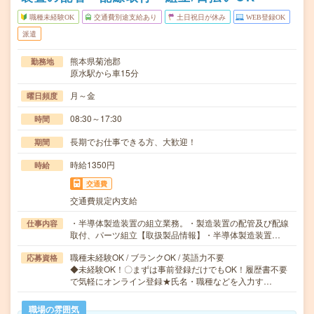
職種未経験OK
交通費別途支給あり
土日祝日が休み
WEB登録OK
派遣
熊本県菊池郡
勤務地
原水駅から車15分
月～金
曜日頻度
08:30～17:30
時間
長期でお仕事できる方、大歓迎！
期間
時給1350円
時給
交通費
交通費規定内支給
・半導体製造装置の組立業務。・製造装置の配管及び配線
仕事内容
取付、パーツ組立【取扱製品情報】・半導体製造装置…
職種未経験OK / ブランクOK / 英語力不要
応募資格
◆未経験OK！〇まずは事前登録だけでもOK！履歴書不要
で気軽にオンライン登録★氏名・職種などを入力す…
職場の雰囲気