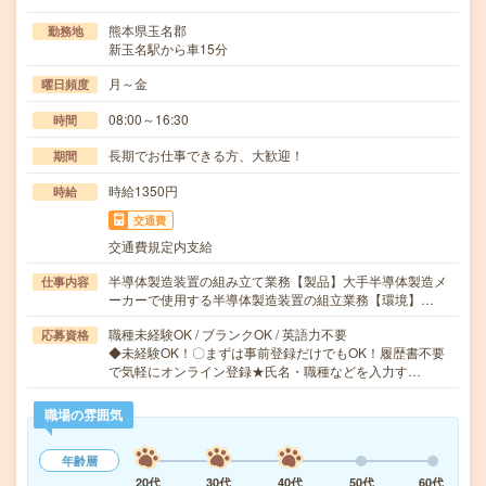
熊本県玉名郡
勤務地
新玉名駅から車15分
月～金
曜日頻度
08:00～16:30
時間
長期でお仕事できる方、大歓迎！
期間
時給1350円
時給
交通費
交通費規定内支給
半導体製造装置の組み立て業務【製品】大手半導体製造メ
仕事内容
ーカーで使用する半導体製造装置の組立業務【環境】…
職種未経験OK / ブランクOK / 英語力不要
応募資格
◆未経験OK！〇まずは事前登録だけでもOK！履歴書不要
で気軽にオンライン登録★氏名・職種などを入力す…
職場の雰囲気
年齢層
20代
30代
40代
50代
60代