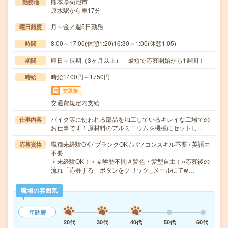
熊本県菊池市
勤務地
原水駅から車17分
月～金／週5日勤務
曜日頻度
8:00～17:00(休憩1:20)16:30～1:00(休憩1:05)
時間
即日～長期（3ヶ月以上） 最短で応募開始から1週間！
期間
時給1400円～1750円
時給
交通費
交通費規定内支給
バイク等に使われる部品を加工しているキレイな工場での
仕事内容
お仕事です！原材料のアルミニウムを機械にセットし…
職種未経験OK / ブランクOK / パソコンスキル不要 / 英語力
応募資格
不要
＜未経験OK！＞＃学歴不問＃髪色・髪型自由！○応募後の
流れ「応募する」ボタンをクリック↓メールにてw…
職場の雰囲気
年齢層
20代
30代
40代
50代
60代