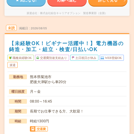
派遣会社
株式会社綜合キャリアオプション 製造事業部（全国）
未読
掲載日
2026/08/05
【未経験OK！ビギナー活躍中！】電力機器の
鋳造・加工・組立・検査/日払いOK
職種未経験OK
交通費別途支給あり
土日祝日が休み
WEB登録OK
派遣
熊本県菊池市
勤務地
肥後大津駅から車20分
月～金
曜日頻度
08:00～16:45
時間
長期でお仕事できる方、大歓迎！
期間
時給1300円
時給
交通費