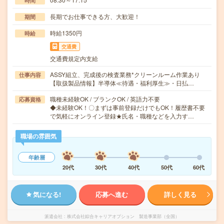
時間
長期でお仕事できる方、大歓迎！
期間
時給1350円
時給
交通費
交通費規定内支給
ASSY組立、完成後の検査業務*クリーンルーム作業あり
仕事内容
【取扱製品情報】半導体≪待遇・福利厚生≫・日払…
職種未経験OK / ブランクOK / 英語力不要
応募資格
◆未経験OK！〇まずは事前登録だけでもOK！履歴書不要
で気軽にオンライン登録★氏名・職種などを入力す…
職場の雰囲気
年齢層
20代
30代
40代
50代
60代
気になる!
応募へ進む
詳しく見る
派遣会社
株式会社綜合キャリアオプション 製造事業部（全国）