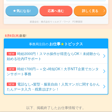
気になる!
応募へ進む
詳しく見る
派遣会社
株式会社ウィルオブ・ワーク FO事業部
8月6日(木)
新着!
お仕事
★
トピックス
事務局注目の
時給2000円！スマホ操作が得意ならOK！未経験から
NEW
始める社内ITサポート
時給1700円～＋交×時短OK！大手NTT企業でカンタ
NEW
ンサポート事務
電話なし×髪型・服装自由！人気マンガに関するかん
NEW
たんデータ入力・残業ほぼナシ！
以下、掲載終了したお仕事情報です。