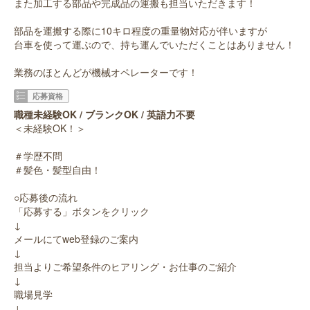
また加工する部品や完成品の運搬も担当いただきます！
部品を運搬する際に10キロ程度の重量物対応が伴いますが
台車を使って運ぶので、持ち運んでいただくことはありません！
業務のほとんどが機械オペレーターです！
応募資格
職種未経験OK / ブランクOK / 英語力不要
＜未経験OK！＞
＃学歴不問
＃髪色・髪型自由！
○応募後の流れ
「応募する」ボタンをクリック
↓
メールにてweb登録のご案内
↓
担当よりご希望条件のヒアリング・お仕事のご紹介
↓
職場見学
↓