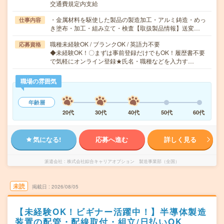
交通費規定内支給
・金属材料を駆使した製品の製造加工・アルミ鋳造・めっ
仕事内容
き塗布・加工・組み立て・検査【取扱製品情報】送変…
職種未経験OK / ブランクOK / 英語力不要
応募資格
◆未経験OK！〇まずは事前登録だけでもOK！履歴書不要
で気軽にオンライン登録★氏名・職種などを入力す…
職場の雰囲気
年齢層
20代
30代
40代
50代
60代
気になる!
応募へ進む
詳しく見る
派遣会社
株式会社綜合キャリアオプション 製造事業部（全国）
未読
掲載日
2026/08/05
【未経験OK！ビギナー活躍中！】半導体製造
装置の配管・配線取付・組立/日払いOK