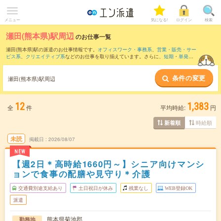
メニュー
気になる!
ログイン
検索
瀬田(熊本県)駅周辺
のお仕事一覧
瀬田(熊本県)駅の派遣のお仕事情報です。
オフィスワーク・事務系
、
営業・販売・サー
ビス系
、
クリエイティブ系
などのお仕事を取り揃えています。さらに、
短期
・
単発
な
どの期間や、
職種未経験OK
などのこだわり条件で絞り込んでいただけます。
条件の変更
また、
原水駅
・
光の森駅
・
肥後大津駅
・
三里木駅
・
赤水駅
など近隣駅のお仕事もご確
瀬田(熊本県)駅周辺
認いただけます。
12
1,383
全
件
平均時給:
円
時給順
新着順
未読
掲載日
2026/08/07
NEW
【週2日＊高時給1660円～】シニア向けマンシ
ョンで食事の配膳や見守り＊介護
交通費別途支給あり
土日祝日が休み
残業なし
WEB登録OK
派遣
熊本県菊池郡
勤務地