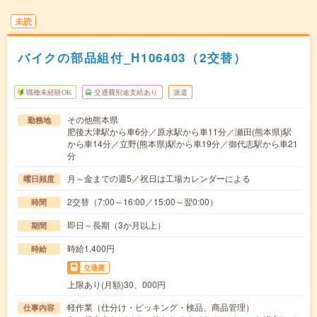
未読
バイクの部品組付_H106403（2交替）
職種未経験OK
交通費別途支給あり
派遣
その他熊本県
勤務地
肥後大津駅から車6分／原水駅から車11分／瀬田(熊本県)駅
から車14分／立野(熊本県)駅から車19分／御代志駅から車21
分
月～金までの週5／祝日は工場カレンダーによる
曜日頻度
2交替（7:00～16:00／15:00～翌0:00）
時間
即日～長期（3か月以上）
期間
時給1,400円
時給
交通費
上限あり(月額)30、000円
軽作業（仕分け・ピッキング・検品、商品管理）
仕事内容