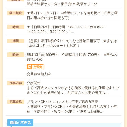
肥後大津駅から---分／瀬田(熊本県)駅から---分
★週2日～（月～日） ※希望のシフトを毎月提出（日数と曜
曜日頻度
日の組み合わせや固定も可）
★【日勤のみ】1日5時間～OK！≪シフト例≫9:00～
時間
14:0010:00～15:0012:00～1…
【急募】即日勤務OK！中旬～など開始日相談可 ★まずは
期間
お試し2カ月～のスタートも歓迎！
経験者時給1660円～ 介護福祉士時給1700円～ ※日払い/
時給
週払いOK
交通費
交通費全額支給
介護関連
仕事内容
まるで高級マンションのような施設で働けるお仕事です！で
きたばかりの施設が多く、利用者さんの要介護度も…
ブランクOK / パソコンスキル不要 / 英語力不要
応募資格
＜無資格・ブランクOK！＞介護の経験をお持ちの方！・年
齢、学歴不問！・WワークOK！・10名以上採用…
職場の雰囲気