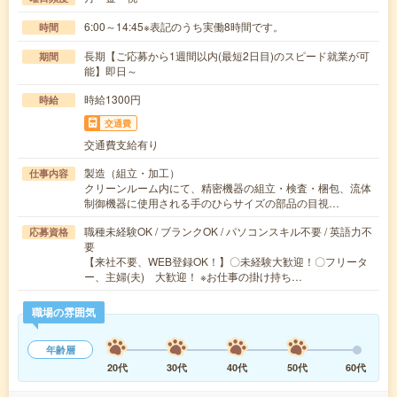
6:00～14:45※表記のうち実働8時間です。
時間
長期【ご応募から1週間以内(最短2日目)のスピード就業が可
期間
能】即日～
時給1300円
時給
交通費
交通費支給有り
製造（組立・加工）
仕事内容
クリーンルーム内にて、精密機器の組立・検査・梱包、流体
制御機器に使用される手のひらサイズの部品の目視…
職種未経験OK / ブランクOK / パソコンスキル不要 / 英語力不
応募資格
要
【来社不要、WEB登録OK！】〇未経験大歓迎！〇フリータ
ー、主婦(夫) 大歓迎！ ※お仕事の掛け持ち…
職場の雰囲気
年齢層
20代
30代
40代
50代
60代