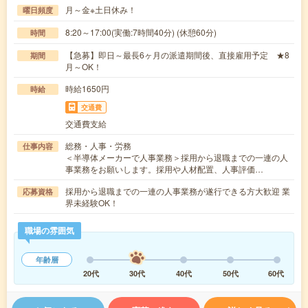
月～金※土日休み！
曜日頻度
8:20～17:00(実働:7時間40分) (休憩60分)
時間
【急募】即日～最長6ヶ月の派遣期間後、直接雇用予定 ★8
期間
月～OK！
時給1650円
時給
交通費
交通費支給
総務・人事・労務
仕事内容
＜半導体メーカーで人事業務＞採用から退職までの一連の人
事業務をお願いします。採用や人材配置、人事評価…
採用から退職までの一連の人事業務が遂行できる方大歓迎 業
応募資格
界未経験OK！
職場の雰囲気
年齢層
20代
30代
40代
50代
60代