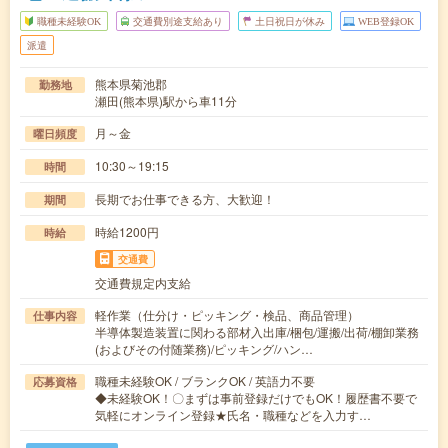
職種未経験OK
交通費別途支給あり
土日祝日が休み
WEB登録OK
派遣
熊本県菊池郡
勤務地
瀬田(熊本県)駅から車11分
月～金
曜日頻度
10:30～19:15
時間
長期でお仕事できる方、大歓迎！
期間
時給1200円
時給
交通費
交通費規定内支給
軽作業（仕分け・ピッキング・検品、商品管理）
仕事内容
半導体製造装置に関わる部材入出庫/梱包/運搬/出荷/棚卸業務
(およびその付随業務)/ピッキング/ハン…
職種未経験OK / ブランクOK / 英語力不要
応募資格
◆未経験OK！〇まずは事前登録だけでもOK！履歴書不要で
気軽にオンライン登録★氏名・職種などを入力す…