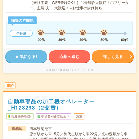
【来社不要、WEB登録OK！】〇未経験大歓迎！〇フリータ
ー、主婦(夫) 大歓迎！ ※お仕事の掛け持ち…
職場の雰囲気
年齢層
20代
30代
40代
50代
60代
気になる!
応募へ進む
詳しく見る
派遣会社
株式会社テクノ・サービス
未読
自動車部品の加工機オペレーター
_H123293（2交替）
職種未経験OK
交通費別途支給あり
派遣
熊本県菊池市
勤務地
原水駅から車15分／御代志駅から車22分／光の森駅から車
20分／瀬田(熊本県)駅から車24分／立野(熊本県)駅から車29