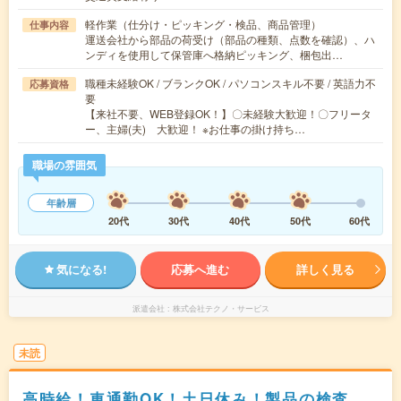
軽作業（仕分け・ピッキング・検品、商品管理）
仕事内容
運送会社から部品の荷受け（部品の種類、点数を確認）、ハ
ンディを使用して保管庫へ格納ピッキング、梱包出…
職種未経験OK / ブランクOK / パソコンスキル不要 / 英語力不
応募資格
要
【来社不要、WEB登録OK！】〇未経験大歓迎！〇フリータ
ー、主婦(夫) 大歓迎！ ※お仕事の掛け持ち…
職場の雰囲気
年齢層
20代
30代
40代
50代
60代
気になる!
応募へ進む
詳しく見る
派遣会社
株式会社テクノ・サービス
未読
高時給！車通勤OK！土日休み！製品の検査、