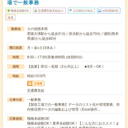
場で一般事務
職種未経験OK
交通費別途支給あり
土日祝日が休み
WEB登録OK
派遣
その他熊本県
勤務地
肥後大津駅から徒歩31分／原水駅から徒歩70分／瀬田(熊本
県)駅から徒歩82分
月～金※土日休み！
曜日頻度
8:30～17:30(実働:8時間) (休憩60分)
時間
【急募】即日～長期（3カ月以上） ★8月～OK！
期間
時給1310円
時給
交通費
交通費支給
一般事務
仕事内容
【製造工場での一般事務】データのリスト化や管理業務、所
内発信用データの編集および管理（Excel操作…
職種未経験OK
応募資格
職種未経験OK！業界未経験OK！【こんな方におススメ！ま
ずはご応募ください／歓迎条件】車通勤可能な方…