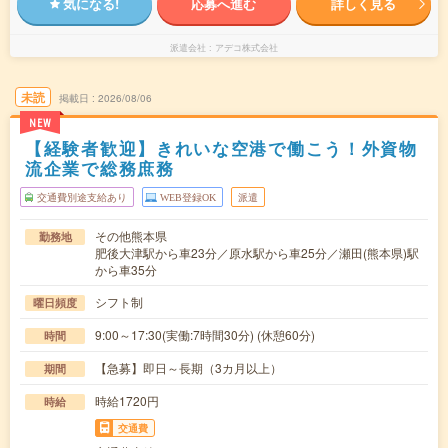
気になる!
応募へ進む
詳しく見る
派遣会社
アデコ株式会社
未読
掲載日
2026/08/06
NEW
【経験者歓迎】きれいな空港で働こう！外資物
流企業で総務庶務
交通費別途支給あり
WEB登録OK
派遣
その他熊本県
勤務地
肥後大津駅から車23分／原水駅から車25分／瀬田(熊本県)駅
から車35分
シフト制
曜日頻度
9:00～17:30(実働:7時間30分) (休憩60分)
時間
【急募】即日～長期（3カ月以上）
期間
時給1720円
時給
交通費