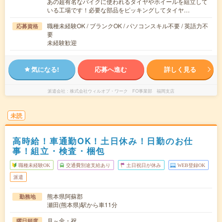
あの超有名なバイクに使われるタイヤやホイールを組立して
いる工場です！必要な部品をピッキングしてタイヤ…
職種未経験OK / ブランクOK / パソコンスキル不要 / 英語力不
応募資格
要
未経験歓迎
気になる!
応募へ進む
詳しく見る
派遣会社
株式会社ウィルオブ・ワーク FO事業部 福岡支店
未読
高時給！車通勤OK！土日休み！日勤のお仕
事！組立・検査・梱包
職種未経験OK
交通費別途支給あり
土日祝日が休み
WEB登録OK
派遣
熊本県阿蘇郡
勤務地
瀬田(熊本県)駅から車11分
月～金・祝
曜日頻度