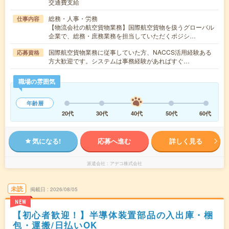
交通費支給
総務・人事・労務
仕事内容
【物流会社の航空貨物業務】国際航空貨物を扱うグローバル
企業で、総務・庶務業務を担当していただくポジシ…
国際航空貨物業務に従事していた方、NACCS活用経験ある
応募資格
方大歓迎です。システムは事務経験があればすぐ…
職場の雰囲気
年齢層
20代
30代
40代
50代
60代
気になる!
応募へ進む
詳しく見る
派遣会社
アデコ株式会社
未読
掲載日
2026/08/05
NEW
【初心者歓迎！】半導体装置部品の入出庫・梱
包・運搬/日払いOK