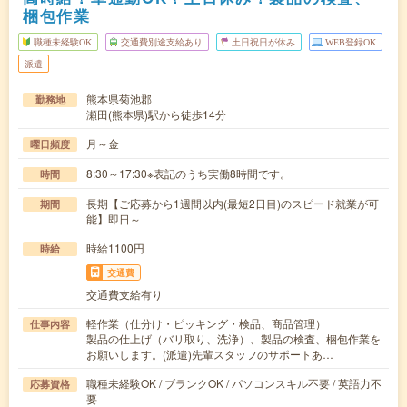
梱包作業
職種未経験OK
交通費別途支給あり
土日祝日が休み
WEB登録OK
派遣
熊本県菊池郡
勤務地
瀬田(熊本県)駅から徒歩14分
月～金
曜日頻度
8:30～17:30※表記のうち実働8時間です。
時間
長期【ご応募から1週間以内(最短2日目)のスピード就業が可
期間
能】即日～
時給1100円
時給
交通費
交通費支給有り
軽作業（仕分け・ピッキング・検品、商品管理）
仕事内容
製品の仕上げ（バリ取り、洗浄）、製品の検査、梱包作業を
お願いします。(派遣)先輩スタッフのサポートあ…
職種未経験OK / ブランクOK / パソコンスキル不要 / 英語力不
応募資格
要