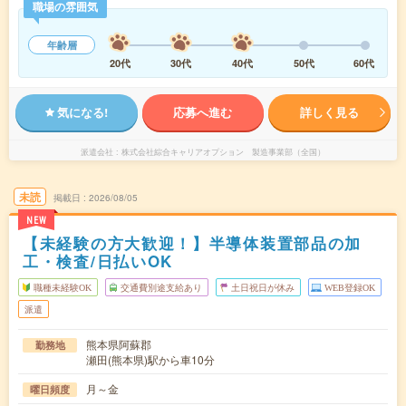
職場の雰囲気
年齢層
20代
30代
40代
50代
60代
気になる!
応募へ進む
詳しく見る
派遣会社
株式会社綜合キャリアオプション 製造事業部（全国）
未読
掲載日
2026/08/05
NEW
【未経験の方大歓迎！】半導体装置部品の加
工・検査/日払いOK
職種未経験OK
交通費別途支給あり
土日祝日が休み
WEB登録OK
派遣
熊本県阿蘇郡
勤務地
瀬田(熊本県)駅から車10分
月～金
曜日頻度