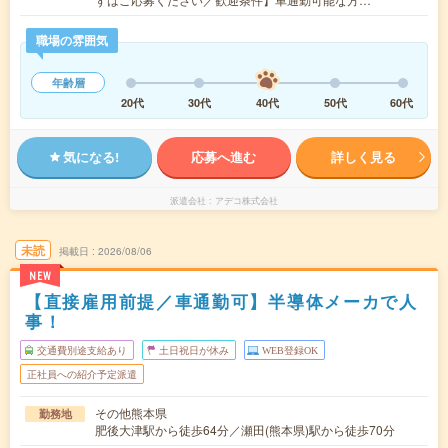
職場の雰囲気
年齢層
20代
30代
40代
50代
60代
気になる!
応募へ進む
詳しく見る
派遣会社
アデコ株式会社
未読
掲載日
2026/08/06
NEW
【直接雇用前提／車通勤可】半導体メーカで人
事！
交通費別途支給あり
土日祝日が休み
WEB登録OK
正社員への紹介予定派遣
その他熊本県
勤務地
肥後大津駅から徒歩64分／瀬田(熊本県)駅から徒歩70分