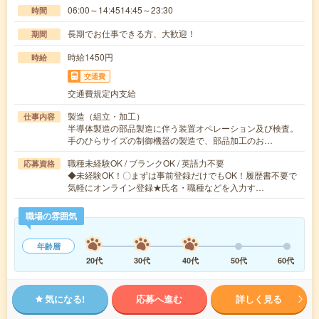
06:00～14:4514:45～23:30
時間
長期でお仕事できる方、大歓迎！
期間
時給1450円
時給
交通費
交通費規定内支給
製造（組立・加工）
仕事内容
半導体製造の部品製造に伴う装置オペレーション及び検査。
手のひらサイズの制御機器の製造で、部品加工のお…
職種未経験OK / ブランクOK / 英語力不要
応募資格
◆未経験OK！〇まずは事前登録だけでもOK！履歴書不要で
気軽にオンライン登録★氏名・職種などを入力す…
職場の雰囲気
年齢層
20代
30代
40代
50代
60代
気になる!
応募へ進む
詳しく見る