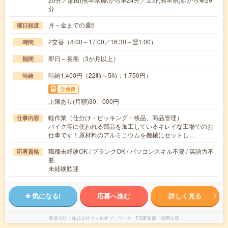
分
月～金までの週5
曜日頻度
2交替（8:00～17:00／16:30～翌1:00）
時間
即日～長期（3か月以上）
期間
時給1,400円（22時～5時：1,750円）
時給
交通費
上限あり(月額)30、000円
軽作業（仕分け・ピッキング・検品、商品管理）
仕事内容
バイク等に使われる部品を加工しているキレイな工場でのお
仕事です！原材料のアルミニウムを機械にセットし…
職種未経験OK / ブランクOK / パソコンスキル不要 / 英語力不
応募資格
要
未経験歓迎
気になる!
応募へ進む
詳しく見る
派遣会社
株式会社ウィルオブ・ワーク FO事業部 福岡支店