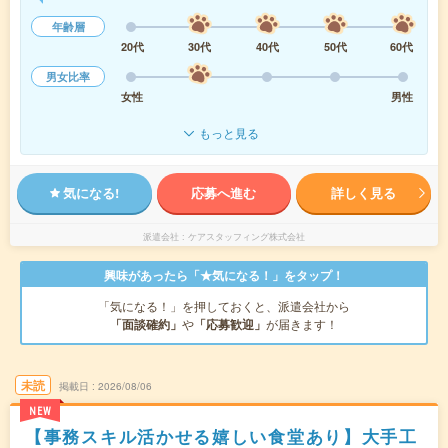
年齢層
20代
30代
40代
50代
60代
男女比率
女性
男性
もっと見る
気になる!
応募へ進む
詳しく見る
派遣会社
ケアスタッフィング株式会社
興味があったら「★気になる！」をタップ！
「気になる！」を押しておくと、派遣会社から
「面談確約」
や
「応募歓迎」
が届きます！
未読
掲載日
2026/08/06
NEW
【事務スキル活かせる嬉しい食堂あり】大手工