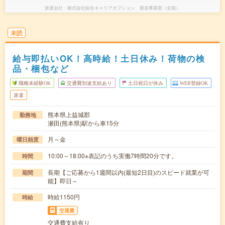
派遣会社
株式会社綜合キャリアオプション 製造事業部（全国）
未読
給与即払いOK！高時給！土日休み！荷物の検
品・梱包など
職種未経験OK
交通費別途支給あり
土日祝日が休み
WEB登録OK
派遣
熊本県上益城郡
勤務地
瀬田(熊本県)駅から車15分
月～金
曜日頻度
10:00～18:00※表記のうち実働7時間20分です。
時間
長期【ご応募から1週間以内(最短2日目)のスピード就業が可
期間
能】即日～
時給1150円
時給
交通費
交通費支給有り