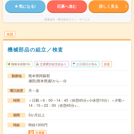
気になる!
応募へ進む
詳しく見る
派遣会社
株式会社テクノ・サービス
未読
機械部品の組立／検査
職種未経験OK
交通費別途支給あり
土日祝日が休み
派遣
熊本県阿蘇郡
勤務地
瀬田(熊本県)駅から---分
月～金
曜日頻度
＜日勤＞6：00～14：45（休憩45分+小休憩10分）＜夕勤＞
時間
14：15～23：00（休憩45分+…
3か月以上
期間
時給1300円
時給
交通費