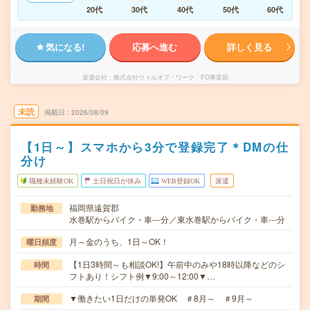
20代
30代
40代
50代
60代
気になる!
応募へ進む
詳しく見る
派遣会社
株式会社ウィルオブ・ワーク FO事業部
未読
掲載日
2026/08/09
【1日～】スマホから3分で登録完了＊DMの仕
分け
職種未経験OK
土日祝日が休み
WEB登録OK
派遣
福岡県遠賀郡
勤務地
水巻駅からバイク・車---分／東水巻駅からバイク・車---分
月～金のうち、1日～OK！
曜日頻度
【1日3時間～も相談OK!】午前中のみや18時以降などのシ
時間
フトあり！シフト例▼9:00～12:00▼…
▼働きたい1日だけの単発OK ＃8月～ ＃9月～
期間