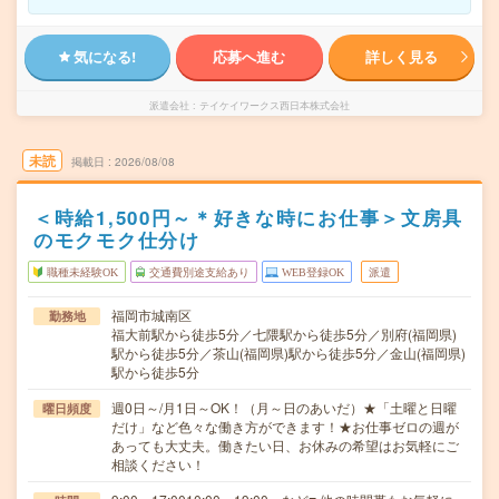
気になる!
応募へ進む
詳しく見る
派遣会社
テイケイワークス西日本株式会社
未読
掲載日
2026/08/08
＜時給1,500円～＊好きな時にお仕事＞文房具
のモクモク仕分け
職種未経験OK
交通費別途支給あり
WEB登録OK
派遣
福岡市城南区
勤務地
福大前駅から徒歩5分／七隈駅から徒歩5分／別府(福岡県)
駅から徒歩5分／茶山(福岡県)駅から徒歩5分／金山(福岡県)
駅から徒歩5分
週0日～/月1日～OK！（月～日のあいだ）★「土曜と日曜
曜日頻度
だけ」など色々な働き方ができます！★お仕事ゼロの週が
あっても大丈夫。働きたい日、お休みの希望はお気軽にご
相談ください！