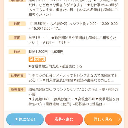
だけ」など色々な働き方ができます！★お仕事ゼロの週が
あっても大丈夫。働きたい日、お休みの希望はお気軽にご
相談ください！
【1日3時間～も相談OK!】＜シフト例＞9:00～12:0010:00
時間
～15:00 12:00～17…
単発1日～！ ★勤務開始日や期間はお気軽にご相談くだ
期間
さい！ ＃8月～ ＃9月～
時給1,200円～1,625円
時給
交通費
■ 交通費規定内支給 ※派遣先による
＼チラシの仕分け／＜とってもシンプルなので未経験でも
仕事内容
安心！＞▼封入作業及び梱包▼雑誌や書籍などの仕分…
職種未経験OK / ブランクOK / パソコンスキル不要 / 英語力
応募資格
不要
▼未経験OK！（副業歓迎☆）▼高校生不可▼携帯電話をお
持ちの方（業務連絡に使用）※応募後のご連絡はメ…
気になる!
応募へ進む
詳しく見る