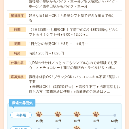
筑後船小屋駅からバイク・車---分／羽犬塚駅からバイク・
車---分／西牟田駅からバイク・車---分
好きな日1日～OK！＊希望シフト制で好きな曜日で働け
曜日頻度
る！
【1日3時間～も相談OK!】午前中のみや18時以降などのシ
時間
フトあり！シフト例▼9:00～12:00▼…
1日だけの単発OK！＃8月～ ＃9月～
期間
時給1,200円～1,625円
時給
＼DMの仕分け／＜とってもシンプルなので未経験でも安
仕事内容
心！＞▼チョコレート商品の箱詰め・ラベル貼り・梱…
職種未経験OK / ブランクOK / パソコンスキル不要 / 英語力
応募資格
不要
▼未経験OK！（副業歓迎☆）▼高校生不可▼携帯電話をお
持ちの方（業務連絡に使用）※応募後のご連絡はメ…
職場の雰囲気
年齢層
20代
30代
40代
50代
60代