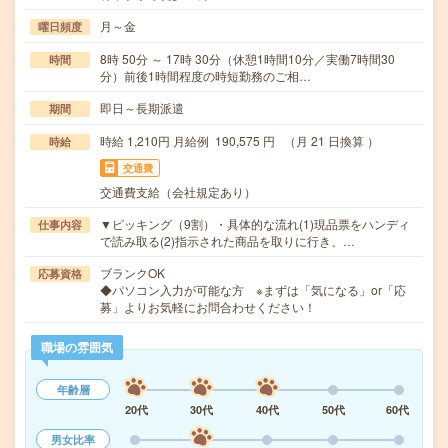
月～金
曜日頻度
8時 50分 ～ 17時 30分（休憩1時間10分／実働7時間30
時間
分）前後1時間程度の時短勤務のご相…
即日～長期派遣
期間
時給 1,210円 月給例 190,575 円 （月 21 日換算 ）
時給
交通費
交通費支給（会社規定あり）
▼ピッキング（9割）・具体的な流れ(1)現品票をハンディ
仕事内容
で読み取る(2)指示された商品を取りに行き、…
ブランクOK
応募資格
◆パソコン入力が可能な方 ※まずは「気になる」or「応
募」よりお気軽にお問合わせください！
職場の雰囲気
年齢層
20代
30代
40代
50代
60代
男女比率