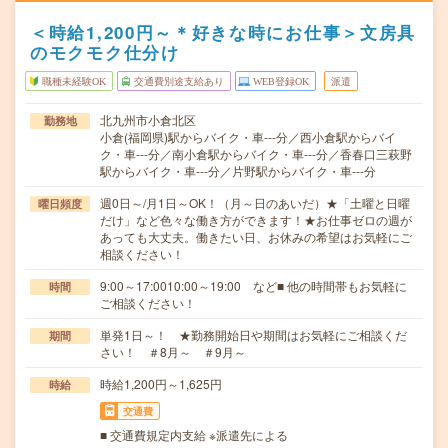
＜時給1,200円～＊好きな時にお仕事＞文房具
のモクモク仕分け
職種未経験OK
交通費別途支給あり
WEB登録OK
派遣
北九州市小倉北区
勤務地
小倉(福岡県)駅からバイク・車---分／西小倉駅からバイ
ク・車---分／南小倉駅からバイク・車---分／香春口三萩野
駅からバイク・車---分／片野駅からバイク・車---分
週0日～/月1日～OK！（月～日のあいだ）★「土曜と日曜
曜日頻度
だけ」など色々な働き方ができます！★お仕事ゼロの週が
あっても大丈夫。働きたい日、お休みの希望はお気軽にご
相談ください！
9:00～17:0010:00～19:00 など■ 他の時間帯もお気軽に
時間
ご相談ください！
単発1日～！ ★勤務開始日や期間はお気軽にご相談くだ
期間
さい！ ＃8月～ ＃9月～
時給1,200円～1,625円
時給
交通費
■ 交通費規定内支給 ※派遣先による