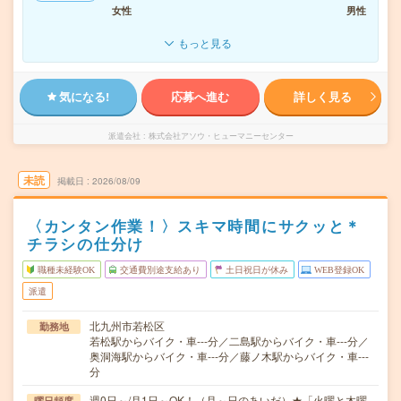
女性
男性
もっと見る
気になる!
応募へ進む
詳しく見る
派遣会社
株式会社アソウ・ヒューマニーセンター
未読
掲載日
2026/08/09
〈カンタン作業！〉スキマ時間にサクッと＊
チラシの仕分け
職種未経験OK
交通費別途支給あり
土日祝日が休み
WEB登録OK
派遣
北九州市若松区
勤務地
若松駅からバイク・車---分／二島駅からバイク・車---分／
奥洞海駅からバイク・車---分／藤ノ木駅からバイク・車---
分
週0日～/月1日～OK！（月～日のあいだ）★「火曜と木曜
曜日頻度