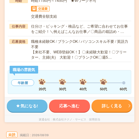
時給1150円～1450円 ★Wワーク不可
時給
交通費
交通費全額支給
仕分け・ピッキング・検品など、ご希望に合わせてお仕事
仕事内容
をご紹介！＼例えばこんなお仕事／〇商品の箱詰め・…
職種未経験OK / ブランクOK / パソコンスキル不要 / 英語力
応募資格
不要
【来社不要、WEB登録OK！】〇未経験大歓迎！〇フリー
ター、主婦(夫) 大歓迎！〇ブランクOK〇週5…
職場の雰囲気
年齢層
20代
30代
40代
50代
60代
気になる!
応募へ進む
詳しく見る
派遣会社
株式会社テクノ・サービス 採用担当
未読
掲載日
2026/08/09