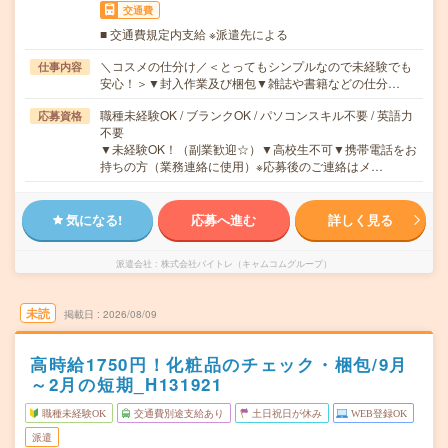
交通費
■ 交通費規定内支給 ※派遣先による
＼コスメの仕分け／＜とってもシンプルなので未経験でも
仕事内容
安心！＞▼封入作業及び梱包▼雑誌や書籍などの仕分…
職種未経験OK / ブランクOK / パソコンスキル不要 / 英語力
応募資格
不要
▼未経験OK！（副業歓迎☆）▼高校生不可▼携帯電話をお
持ちの方（業務連絡に使用）※応募後のご連絡はメ…
気になる!
応募へ進む
詳しく見る
派遣会社
株式会社バイトレ（キャムコムグループ）
未読
掲載日
2026/08/09
高時給1750円！化粧品のチェック・梱包/9月
～2月の短期_H131921
職種未経験OK
交通費別途支給あり
土日祝日が休み
WEB登録OK
派遣