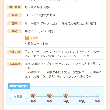
月～金／週5日勤務
曜日頻度
8:00～17:00(休憩1時間)
時間
即日～長期（3ヶ月以上） 最短で応募開始から1週間！
期間
時給1150円～1200円
時給
交通費
交通費規定内支給
手のひらサイズから1.5メートルぐらいまでさまざまなサイ
仕事内容
ズの工業用ゴムを製造している工場です！・在庫…
職種未経験OK / ブランクOK / パソコンスキル不要 / 英語力
応募資格
不要
＜未経験OK！＞＃学歴不問＃髪色・髪型自由！○応募後の
流れ「応募する」ボタンをクリック↓メールにてw…
職場の雰囲気
年齢層
20代
30代
40代
50代
60代