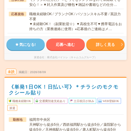
安心！＞▼封入作業及び梱包▼雑誌や書籍などの仕分…
職種未経験OK / ブランクOK / パソコンスキル不要 / 英語力
応募資格
不要
▼未経験OK！（副業歓迎☆）▼高校生不可▼携帯電話をお
持ちの方（業務連絡に使用）※応募後のご連絡はメ…
気になる!
応募へ進む
詳しく見る
派遣会社
株式会社バイトレ（キャムコムグループ）
未読
掲載日
2026/08/09
《単発1日OK！日払い可》＊チラシのモクモ
クシール貼り
職種未経験OK
交通費別途支給あり
土日祝日が休み
WEB登録OK
派遣
福岡市中央区
勤務地
天神駅から徒歩5分／西鉄福岡駅から徒歩5分／薬院駅から
徒歩5分／天神南駅から徒歩5分／唐人町駅から徒歩5分