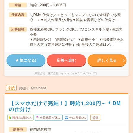
時給1,200円～1,625円
時給
＼DMの仕分け／＜とってもシンプルなので未経験でも安
仕事内容
心！＞▼封入作業及び梱包▼雑誌や書籍などの仕分け…
職種未経験OK / ブランクOK / パソコンスキル不要 / 英語力
応募資格
不要
▼未経験OK！（副業歓迎☆）▼高校生不可▼携帯電話をお
持ちの方（業務連絡に使用）※応募後のご連絡はメ…
気になる!
応募へ進む
詳しく見る
派遣会社
株式会社バイトレ（キャムコムグループ）
未読
掲載日
2026/08/09
【スマホだけで完結！】時給1,200円～＊DM
の仕分け
職種未経験OK
土日祝日が休み
WEB登録OK
派遣
福岡県筑後市
勤務地