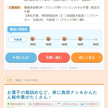
職種未経験OK / ブランクOK / パソコンスキル不要 / 英語力
応募資格
不要
【来社不要、WEB登録OK！】〇未経験大歓迎！〇フリー
ター、主婦(夫) 大歓迎！〇ブランクOK〇週5…
職場の雰囲気
年齢層
20代
30代
40代
50代
60代
気になる!
応募へ進む
詳しく見る
派遣会社
株式会社テクノ・サービス 採用担当
未読
掲載日
2026/08/09
お菓子の箱詰めなど、体に負担ナシ＆かんた
ん軽作業がたくさん！
職種未経験OK
交通費別途支給あり
土日祝日が休み
WEB登録OK