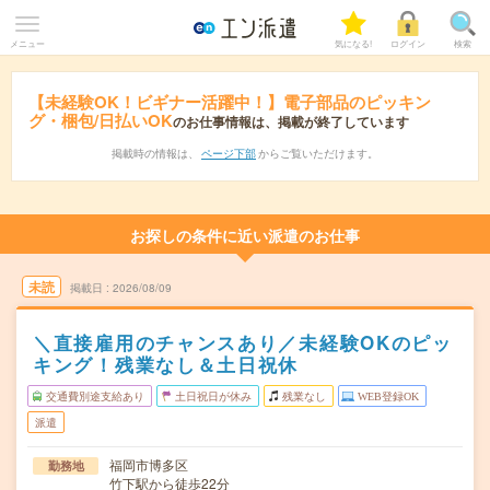
メニュー
気になる!
ログイン
検索
【未経験OK！ビギナー活躍中！】電子部品のピッキン
グ・梱包/日払いOK
のお仕事情報は、掲載が終了しています
掲載時の情報は、
ページ下部
からご覧いただけます。
お探しの条件に近い派遣のお仕事
未読
掲載日
2026/08/09
＼直接雇用のチャンスあり／未経験OKのピッ
キング！残業なし＆土日祝休
交通費別途支給あり
土日祝日が休み
残業なし
WEB登録OK
派遣
福岡市博多区
勤務地
竹下駅から徒歩22分