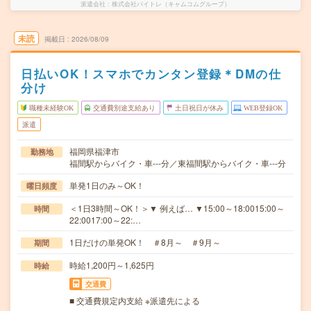
派遣会社
株式会社バイトレ（キャムコムグループ）
未読
掲載日
2026/08/09
日払いOK！スマホでカンタン登録＊DMの仕
分け
職種未経験OK
交通費別途支給あり
土日祝日が休み
WEB登録OK
派遣
福岡県福津市
勤務地
福間駅からバイク・車---分／東福間駅からバイク・車---分
単発1日のみ～OK！
曜日頻度
＜1日3時間～OK！＞▼ 例えば… ▼15:00～18:0015:00～
時間
22:0017:00～22:…
1日だけの単発OK！ ＃8月～ ＃9月～
期間
時給1,200円～1,625円
時給
交通費
■ 交通費規定内支給 ※派遣先による