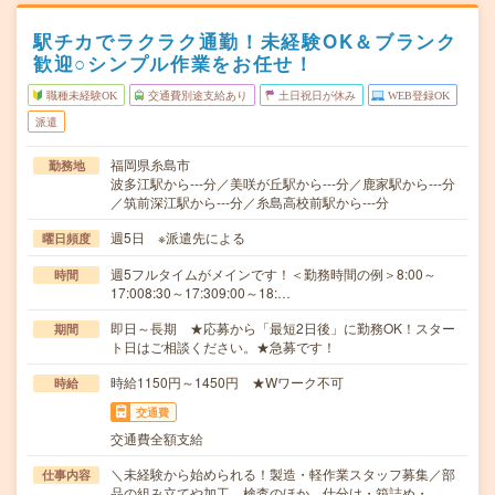
駅チカでラクラク通勤！未経験OK＆ブランク
歓迎○シンプル作業をお任せ！
職種未経験OK
交通費別途支給あり
土日祝日が休み
WEB登録OK
派遣
福岡県糸島市
勤務地
波多江駅から---分／美咲が丘駅から---分／鹿家駅から---分
／筑前深江駅から---分／糸島高校前駅から---分
週5日 ※派遣先による
曜日頻度
週5フルタイムがメインです！＜勤務時間の例＞8:00～
時間
17:008:30～17:309:00～18:…
即日～長期 ★応募から「最短2日後」に勤務OK！スター
期間
ト日はご相談ください。★急募です！
時給1150円～1450円 ★Wワーク不可
時給
交通費
交通費全額支給
＼未経験から始められる！製造・軽作業スタッフ募集／部
仕事内容
品の組み立てや加工、検査のほか、仕分け・箱詰め・…