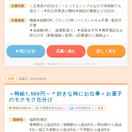
＼文房具の仕分け／＜とってもシンプルなので未経験でも
仕事内容
安心！＞▼封入作業及び梱包▼雑誌や書籍などの仕分…
職種未経験OK / ブランクOK / パソコンスキル不要 / 英語力
応募資格
不要
▼未経験OK！（副業歓迎☆）▼高校生不可▼携帯電話をお
持ちの方（業務連絡に使用）※応募後のご連絡はメ…
気になる!
応募へ進む
詳しく見る
派遣会社
株式会社バイトレ（キャムコムグループ）
未読
掲載日
2026/08/08
＜時給1,500円～＊好きな時にお仕事＞お菓子
のモクモク仕分け
職種未経験OK
交通費別途支給あり
WEB登録OK
派遣
福岡市東区
勤務地
香椎駅から徒歩5分／箱崎駅から徒歩5分／和白駅から徒歩
5分／福工大前駅から徒歩5分／千早駅から徒歩5分