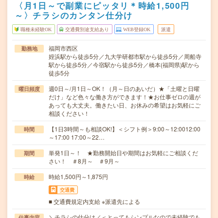
〈月1日～で副業にピッタリ＊時給1,500円
～〉チラシのカンタン仕分け
職種未経験OK
交通費別途支給あり
WEB登録OK
派遣
福岡市西区
勤務地
姪浜駅から徒歩5分／九大学研都市駅から徒歩5分／周船寺
駅から徒歩5分／今宿駅から徒歩5分／橋本(福岡県)駅から
徒歩5分
週0日～/月1日～OK！（月～日のあいだ）★「土曜と日曜
曜日頻度
だけ」など色々な働き方ができます！★お仕事ゼロの週が
あっても大丈夫。働きたい日、お休みの希望はお気軽にご
相談ください！
【1日3時間～も相談OK!】＜シフト例＞9:00～12:0012:00
時間
～17:00 17:00～22…
単発1日～！ ★勤務開始日や期間はお気軽にご相談くだ
期間
さい！ ＃8月～ ＃9月～
時給1,500円～1,875円
時給
交通費
■ 交通費規定内支給 ※派遣先による
＼チラシの仕分け／＜とってもシンプルなので未経験でも
仕事内容