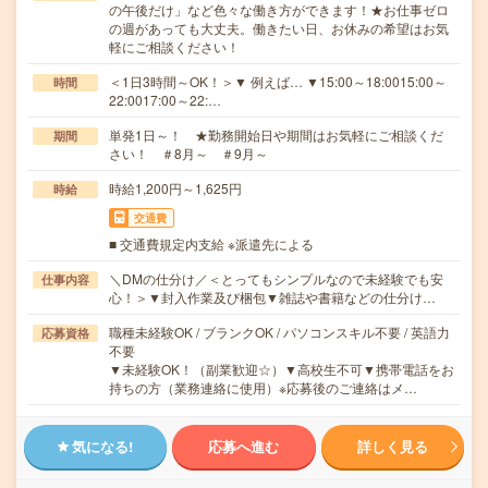
の午後だけ」など色々な働き方ができます！★お仕事ゼロ
の週があっても大丈夫。働きたい日、お休みの希望はお気
軽にご相談ください！
＜1日3時間～OK！＞▼ 例えば… ▼15:00～18:0015:00～
時間
22:0017:00～22:…
単発1日～！ ★勤務開始日や期間はお気軽にご相談くだ
期間
さい！ ＃8月～ ＃9月～
時給1,200円～1,625円
時給
交通費
■ 交通費規定内支給 ※派遣先による
＼DMの仕分け／＜とってもシンプルなので未経験でも安
仕事内容
心！＞▼封入作業及び梱包▼雑誌や書籍などの仕分け…
職種未経験OK / ブランクOK / パソコンスキル不要 / 英語力
応募資格
不要
▼未経験OK！（副業歓迎☆）▼高校生不可▼携帯電話をお
持ちの方（業務連絡に使用）※応募後のご連絡はメ…
気になる!
応募へ進む
詳しく見る