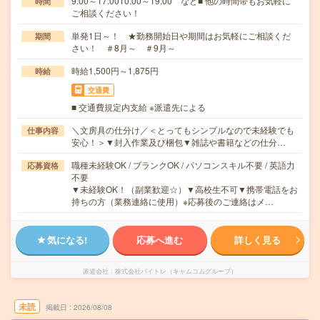
9:00～17:0010:00～19:00 など■ 他の時間帯もお気軽に
時間
ご相談ください！
単発1日～！ ★勤務開始日や期間はお気軽にご相談くだ
期間
さい！ ＃8月～ ＃9月～
時給1,500円～1,875円
時給
交通費
■ 交通費規定内支給 ※派遣先による
＼文房具の仕分け／＜とってもシンプルなので未経験でも
仕事内容
安心！＞▼封入作業及び梱包▼雑誌や書籍などの仕分…
職種未経験OK / ブランクOK / パソコンスキル不要 / 英語力
応募資格
不要
▼未経験OK！（副業歓迎☆）▼高校生不可▼携帯電話をお
持ちの方（業務連絡に使用）※応募後のご連絡はメ…
気になる!
応募へ進む
詳しく見る
派遣会社
株式会社バイトレ（キャムコムグループ）
未読
掲載日
2026/08/08