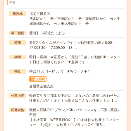
派遣
福岡市博多区
勤務地
博多駅から---分／吉塚駅から---分／雑餉隈駅から---分／中
洲川端駅から---分／東比恵駅から---分
週5日 ※派遣先による
曜日頻度
週5フルタイムがメインです！＜勤務時間の例＞8:00～
時間
17:008:30～17:309:00～18:…
即日～長期 ★応募から「最短2日後」に勤務OK！スター
期間
ト日はご相談ください。★急募です！
時給1150円～1450円 ★Wワーク不可
時給
交通費
交通費全額支給
軽作業や食品加工を中心に、あなたのご希望に合わせたお
仕事内容
仕事をご紹介します！≪例えばこんなお仕事も！≫【…
職種未経験OK / ブランクOK / パソコンスキル不要 / 英語力
応募資格
不要
【来社不要、WEB登録OK！】〇未経験大歓迎！〇フリー
ター、主婦(夫) 大歓迎！〇ブランクOK〇週5…