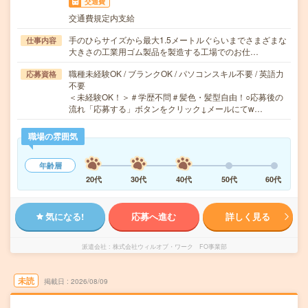
交通費
交通費規定内支給
手のひらサイズから最大1.5メートルぐらいまでさまざまな
仕事内容
大きさの工業用ゴム製品を製造する工場でのお仕…
職種未経験OK / ブランクOK / パソコンスキル不要 / 英語力
応募資格
不要
＜未経験OK！＞＃学歴不問＃髪色・髪型自由！○応募後の
流れ「応募する」ボタンをクリック↓メールにてw…
職場の雰囲気
年齢層
20代
30代
40代
50代
60代
気になる!
応募へ進む
詳しく見る
派遣会社
株式会社ウィルオブ・ワーク FO事業部
未読
掲載日
2026/08/09