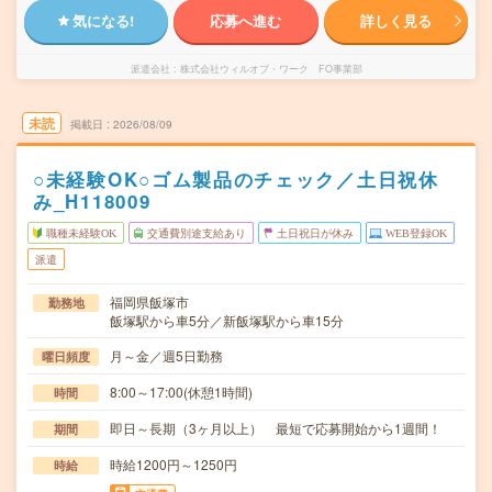
気になる!
応募へ進む
詳しく見る
派遣会社
株式会社ウィルオブ・ワーク FO事業部
未読
掲載日
2026/08/09
○未経験OK○ゴム製品のチェック／土日祝休
み_H118009
職種未経験OK
交通費別途支給あり
土日祝日が休み
WEB登録OK
派遣
福岡県飯塚市
勤務地
飯塚駅から車5分／新飯塚駅から車15分
月～金／週5日勤務
曜日頻度
8:00～17:00(休憩1時間)
時間
即日～長期（3ヶ月以上） 最短で応募開始から1週間！
期間
時給1200円～1250円
時給