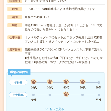
月～金のお好きな1日からでOK！
曜日頻度
9：00～18：00■勤務地により就業時間は異なります
時間
単発での勤務OK！
期間
時給1200円～（弊社は、翌日が給料日！しかも、100％支
時給
給なので働いた分がすぐにもらえる！）
【ノベルティグッズのセット組スタッフ募集】店頭で来場
仕事内容
者の方にお渡しするノベルティグッズのセット組作業…
職種未経験OK / ブランクOK / パソコンスキル不要 / 英語力
応募資格
不要
■携帯電話をお持ちの方■『平日だけ・土日だけ』の方も大
歓迎！■学生の方、Wワークの方歓迎！※高校生は…
職場の雰囲気
年齢層
20代
30代
40代
50代
60代
男女比率
女性
男性
もっと見る