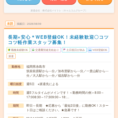
派遣会社
株式会社バイトレ（キャムコムグループ）
未読
掲載日
2026/08/09
長期×安心＊WEB登録OK！未経験歓迎〇コツ
コツ軽作業スタッフ募集！
職種未経験OK
交通費別途支給あり
土日祝日が休み
WEB登録OK
派遣
福岡県糸島市
勤務地
筑前前原駅から---分／加布里駅から---分／一貴山駅から---
分／大入駅から---分／福吉駅から---分
週5日 ※派遣先による
曜日頻度
週5フルタイムがメインです！＜勤務時間の例＞8:00～
時間
17:008:30～17:309:00～18:…
即日～長期 ★応募から「最短2日後」に勤務OK！スター
期間
ト日はご相談ください。★急募です！