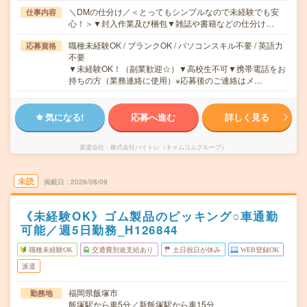
＼DMの仕分け／＜とってもシンプルなので未経験でも安
仕事内容
心！＞▼封入作業及び梱包▼雑誌や書籍などの仕分け…
職種未経験OK / ブランクOK / パソコンスキル不要 / 英語力
応募資格
不要
▼未経験OK！（副業歓迎☆）▼高校生不可▼携帯電話をお
持ちの方（業務連絡に使用）※応募後のご連絡はメ…
気になる!
応募へ進む
詳しく見る
派遣会社
株式会社バイトレ（キャムコムグループ）
未読
掲載日
2026/08/09
《未経験OK》ゴム製品のピッキング○車通勤
可能／週5日勤務_H126844
職種未経験OK
交通費別途支給あり
土日祝日が休み
WEB登録OK
派遣
福岡県飯塚市
勤務地
飯塚駅から車5分／新飯塚駅から車15分