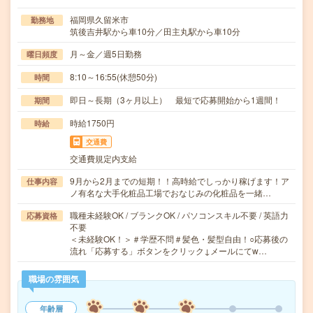
福岡県久留米市
勤務地
筑後吉井駅から車10分／田主丸駅から車10分
月～金／週5日勤務
曜日頻度
8:10～16:55(休憩50分)
時間
即日～長期（3ヶ月以上） 最短で応募開始から1週間！
期間
時給1750円
時給
交通費
交通費規定内支給
9月から2月までの短期！！高時給でしっかり稼げます！ア
仕事内容
ノ有名な大手化粧品工場でおなじみの化粧品を一緒…
職種未経験OK / ブランクOK / パソコンスキル不要 / 英語力
応募資格
不要
＜未経験OK！＞＃学歴不問＃髪色・髪型自由！○応募後の
流れ「応募する」ボタンをクリック↓メールにてw…
職場の雰囲気
年齢層