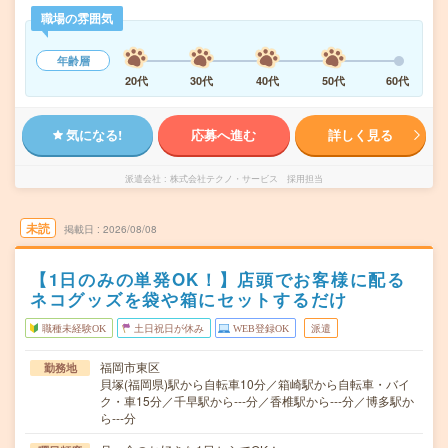
職場の雰囲気
年齢層
20代
30代
40代
50代
60代
気になる!
応募へ進む
詳しく見る
派遣会社
株式会社テクノ・サービス 採用担当
未読
掲載日
2026/08/08
【1日のみの単発OK！】店頭でお客様に配る
ネコグッズを袋や箱にセットするだけ
職種未経験OK
土日祝日が休み
WEB登録OK
派遣
福岡市東区
勤務地
貝塚(福岡県)駅から自転車10分／箱崎駅から自転車・バイ
ク・車15分／千早駅から---分／香椎駅から---分／博多駅か
ら---分