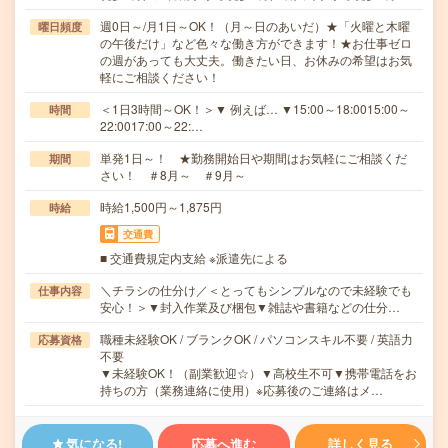
週0日～/月1日～OK！（月～日のあいだ）★「火曜と木曜
曜日頻度
の午後だけ」など色々な働き方ができます！★お仕事ゼロ
の週があっても大丈夫。働きたい日、お休みの希望はお気
軽にご相談ください！
＜1日3時間～OK！＞▼ 例えば… ▼15:00～18:0015:00～
時間
22:0017:00～22:…
単発1日～！ ★勤務開始日や期間はお気軽にご相談くだ
期間
さい！ ＃8月～ ＃9月～
時給1,500円～1,875円
時給
交通費
■ 交通費規定内支給 ※派遣先による
＼チラシの仕分け／＜とってもシンプルなので未経験でも
仕事内容
安心！＞▼封入作業及び梱包▼雑誌や書籍などの仕分…
職種未経験OK / ブランクOK / パソコンスキル不要 / 英語力
応募資格
不要
▼未経験OK！（副業歓迎☆）▼高校生不可▼携帯電話をお
持ちの方（業務連絡に使用）※応募後のご連絡はメ…
気になる!
応募へ進む
詳しく見る