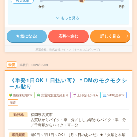
男女比率
女性
男性
もっと見る
気になる!
応募へ進む
詳しく見る
派遣会社
株式会社バイトレ（キャムコムグループ）
未読
掲載日
2026/08/09
《単発1日OK！日払い可》＊DMのモクモクシ
ール貼り
職種未経験OK
交通費別途支給あり
土日祝日が休み
WEB登録OK
派遣
福岡県古賀市
勤務地
古賀駅からバイク・車---分／ししぶ駅からバイク・車---分
／千鳥駅からバイク・車---分
週0日～/月1日～OK！（月～日のあいだ）★「火曜と木曜
曜日頻度