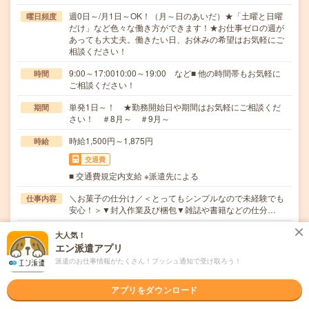
週0日～/月1日～OK！（月～日のあいだ）★「土曜と日曜
曜日頻度
だけ」など色々な働き方ができます！★お仕事ゼロの週が
あっても大丈夫。働きたい日、お休みの希望はお気軽にご
相談ください！
9:00～17:0010:00～19:00 など■ 他の時間帯もお気軽に
時間
ご相談ください！
単発1日～！ ★勤務開始日や期間はお気軽にご相談くだ
期間
さい！ ＃8月～ ＃9月～
時給1,500円～1,875円
時給
交通費
■ 交通費規定内支給 ※派遣先による
＼お菓子の仕分け／＜とってもシンプルなので未経験でも
仕事内容
安心！＞▼封入作業及び梱包▼雑誌や書籍などの仕分…
職種未経験OK / ブランクOK / パソコンスキル不要 / 英語力
応募資格
大人気！
不要
エン派遣アプリ
▼未経験OK！（副業歓迎☆）▼高校生不可▼携帯電話をお
派遣のお仕事情報がたくさん！プッシュ通知で受け取ろう！
持ちの方（業務連絡に使用）※応募後のご連絡はメ…
アプリをダウンロード
気になる!
応募へ進む
詳しく見る