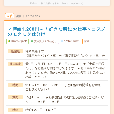
派遣会社
株式会社バイトレ（キャムコムグループ）
未読
掲載日
2026/08/09
＜時給1,200円～＊好きな時にお仕事＞コスメ
のモクモク仕分け
職種未経験OK
交通費別途支給あり
WEB登録OK
派遣
福岡県福津市
勤務地
福間駅からバイク・車---分／東福間駅からバイク・車---分
週0日～/月1日～OK！（月～日のあいだ）★「土曜と日曜
曜日頻度
だけ」など色々な働き方ができます！★お仕事ゼロの週が
あっても大丈夫。働きたい日、お休みの希望はお気軽にご
相談ください！
9:00～17:0010:00～19:00 など■ 他の時間帯もお気軽に
時間
ご相談ください！
単発1日～！ ★勤務開始日や期間はお気軽にご相談くだ
期間
さい！ ＃8月～ ＃9月～
時給1,200円～1,625円
時給