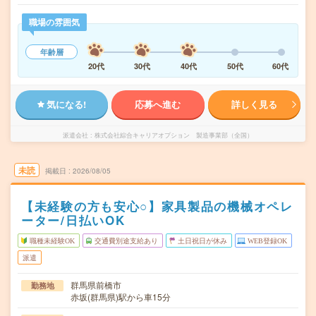
職場の雰囲気
年齢層
20代
30代
40代
50代
60代
気になる!
応募へ進む
詳しく見る
派遣会社
株式会社綜合キャリアオプション 製造事業部（全国）
未読
掲載日
2026/08/05
【未経験の方も安心○】家具製品の機械オペレ
ーター/日払いOK
職種未経験OK
交通費別途支給あり
土日祝日が休み
WEB登録OK
派遣
群馬県前橋市
勤務地
赤坂(群馬県)駅から車15分