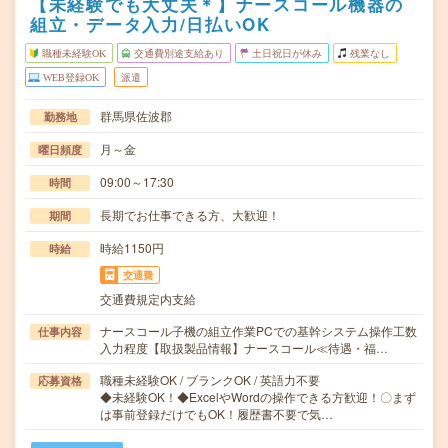
【未経験でも大丈夫＊】ナースコール機器の
組立・データ入力/日払いOK
職種未経験OK
交通費別途支給あり
土日祝日が休み
残業なし
WEB登録OK
派遣
群馬県佐波郡
勤務地
月～金
曜日頻度
09:00～17:30
時間
長期でお仕事できる方、大歓迎！
期間
時給1150円
時給
交通費
交通費規定内支給
ナースコール子機の組立作業PCでの基幹システム操作工数
仕事内容
入力程度【取扱製品情報】ナースコール≪待遇・福…
職種未経験OK / ブランクOK / 英語力不要
応募資格
◆未経験OK！◆ExcelやWordの操作できる方歓迎！〇まず
は事前登録だけでもOK！履歴書不要で気…