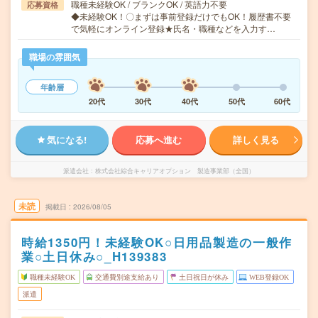
職種未経験OK / ブランクOK / 英語力不要
応募資格
◆未経験OK！〇まずは事前登録だけでもOK！履歴書不要
で気軽にオンライン登録★氏名・職種などを入力す…
職場の雰囲気
年齢層
20代
30代
40代
50代
60代
気になる!
応募へ進む
詳しく見る
派遣会社
株式会社綜合キャリアオプション 製造事業部（全国）
未読
掲載日
2026/08/05
時給1350円！未経験OK○日用品製造の一般作
業○土日休み○_H139383
職種未経験OK
交通費別途支給あり
土日祝日が休み
WEB登録OK
派遣