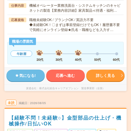
機械オペレーター業務洗面台・システムキッチンのキャビ
仕事内容
ネットの製造【業務内容詳細】家具製品≪待遇・福利…
職種未経験OK / ブランクOK / 英語力不要
応募資格
◆未経験OK！〇まずは事前登録だけでもOK！履歴書不要
で気軽にオンライン登録★氏名・職種などを入力す…
職場の雰囲気
年齢層
20代
30代
40代
50代
60代
気になる!
応募へ進む
詳しく見る
派遣会社
株式会社綜合キャリアオプション 製造事業部（全国）
未読
掲載日
2026/08/05
【経験不問！未経験○】金型部品の仕上げ・機
械操作/日払いOK