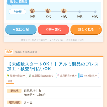
職場の雰囲気
年齢層
20代
30代
40代
50代
60代
気になる!
応募へ進む
詳しく見る
派遣会社
株式会社綜合キャリアオプション 製造事業部（全国）
未読
掲載日
2026/08/05
【未経験スタートOK！】アルミ製品のプレス
加工・検査/日払いOK
職種未経験OK
交通費別途支給あり
土日祝日が休み
WEB登録OK
派遣
群馬県桐生市
勤務地
相老駅から車6分
月～金
曜日頻度