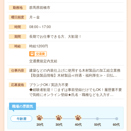
群馬県前橋市
勤務地
月～金
曜日頻度
08:00～17:00
時間
長期でお仕事できる方、大歓迎！
期間
時給1200円
時給
交通費
交通費規定内支給
建築などの内装仕上げに使用する木材製品の加工組立業務
仕事内容
【取扱製品情報】木材製品≪待遇・福利厚生≫・日払…
ブランクOK / 英語力不要
応募資格
◆経験者歓迎！〇まずは事前登録だけでもOK！履歴書不要
で気軽にオンライン登録★氏名・職種などを入力す…
職場の雰囲気
年齢層
20代
30代
40代
50代
60代