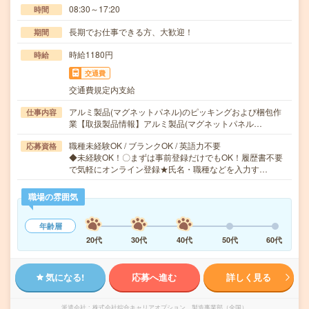
08:30～17:20
時間
長期でお仕事できる方、大歓迎！
期間
時給1180円
時給
交通費
交通費規定内支給
アルミ製品(マグネットパネル)のピッキングおよび梱包作
仕事内容
業【取扱製品情報】アルミ製品(マグネットパネル…
職種未経験OK / ブランクOK / 英語力不要
応募資格
◆未経験OK！〇まずは事前登録だけでもOK！履歴書不要
で気軽にオンライン登録★氏名・職種などを入力す…
職場の雰囲気
年齢層
20代
30代
40代
50代
60代
気になる!
応募へ進む
詳しく見る
派遣会社
株式会社綜合キャリアオプション 製造事業部（全国）