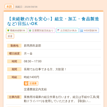
未読
掲載日
2026/08/06
【未経験の方も安心○】組立・加工・食品製造
など/日払いOK
職種未経験OK
交通費別途支給あり
土日祝日が休み
WEB登録OK
派遣
群馬県邑楽郡
勤務地
月～金
曜日頻度
08:30～17:00
時間
長期でお仕事できる方、大歓迎！
期間
時給1400円
時給
交通費
交通費規定内支給
業務用冷蔵庫の組立作業を行います。組立は手組や工具(電
仕事内容
動ドライバー)を使用していただきます。【取扱い…