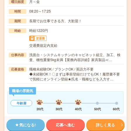
月～金
曜日頻度
08:20～17:25
時間
長期でお仕事できる方、大歓迎！
期間
時給1220円
時給
交通費
交通費規定内支給
洗面台・システムキッチンのキャビネット組立、加工、検
仕事内容
査、梱包重量5kg未満【業務内容詳細】家具製品≪…
職種未経験OK / ブランクOK / 英語力不要
応募資格
◆未経験OK！〇まずは事前登録だけでもOK！履歴書不要
で気軽にオンライン登録★氏名・職種などを入力す…
職場の雰囲気
年齢層
20代
30代
40代
50代
60代
気になる!
応募へ進む
詳しく見る