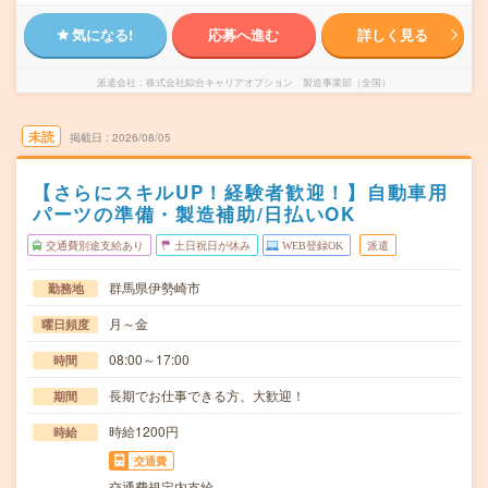
気になる!
応募へ進む
詳しく見る
派遣会社
株式会社綜合キャリアオプション 製造事業部（全国）
未読
掲載日
2026/08/05
【さらにスキルUP！経験者歓迎！】自動車用
パーツの準備・製造補助/日払いOK
交通費別途支給あり
土日祝日が休み
WEB登録OK
派遣
群馬県伊勢崎市
勤務地
月～金
曜日頻度
08:00～17:00
時間
長期でお仕事できる方、大歓迎！
期間
時給1200円
時給
交通費
交通費規定内支給