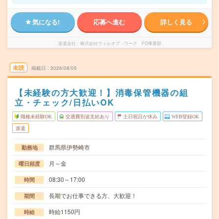
気になる!
応募へ進む
詳しく見る
派遣会社
株式会社ウィルオブ・ワーク FO事業部
未読
掲載日
2026/08/05
【未経験の方大歓迎！】消毒保管機器の組
立・チェック/日払いOK
職種未経験OK
交通費別途支給あり
土日祝日が休み
WEB登録OK
派遣
群馬県伊勢崎市
勤務地
月～金
曜日頻度
08:30～17:00
時間
長期でお仕事できる方、大歓迎！
期間
時給1150円
時給