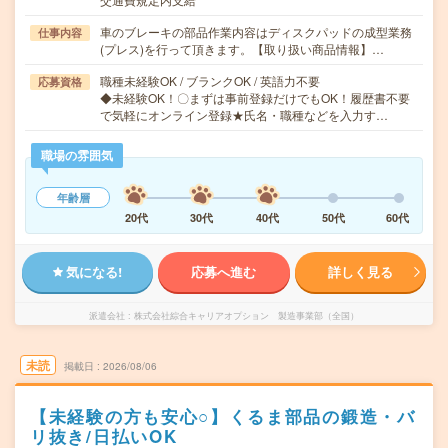
車のブレーキの部品作業内容はディスクパッドの成型業務
仕事内容
(プレス)を行って頂きます。【取り扱い商品情報】…
職種未経験OK / ブランクOK / 英語力不要
応募資格
◆未経験OK！〇まずは事前登録だけでもOK！履歴書不要
で気軽にオンライン登録★氏名・職種などを入力す…
職場の雰囲気
年齢層
20代
30代
40代
50代
60代
気になる!
応募へ進む
詳しく見る
派遣会社
株式会社綜合キャリアオプション 製造事業部（全国）
未読
掲載日
2026/08/06
【未経験の方も安心○】くるま部品の鍛造・バ
リ抜き/日払いOK