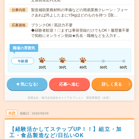
製造補助業務材料の準備などの簡易業務クレーン・フォー
仕事内容
クあれば尚よしたまに15kgほどのものを持つ【取…
ブランクOK / 英語力不要
応募資格
◆経験者歓迎！〇まずは事前登録だけでもOK！履歴書不要
で気軽にオンライン登録★氏名・職種などを入力す…
職場の雰囲気
年齢層
20代
30代
40代
50代
60代
気になる!
応募へ進む
詳しく見る
派遣会社
株式会社綜合キャリアオプション 製造事業部（全国）
未読
掲載日
2026/08/05
【経験活かしてステップUP！！】組立・加
工・食品製造など/日払いOK