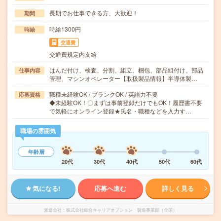
長期でお仕事できる方、大歓迎！
期間
時給1300円
時給
交通費
交通費規定内支給
はんだ付け、検査、分割、組立、梱包、部品組付け、部品
仕事内容
管理、マシンオペレーター【取扱製品情報】半導体製…
職種未経験OK / ブランクOK / 英語力不要
応募資格
◆未経験OK！〇まずは事前登録だけでもOK！履歴書不要
で気軽にオンライン登録★氏名・職種などを入力す…
職場の雰囲気
年齢層
20代
30代
40代
50代
60代
気になる!
応募へ進む
詳しく見る
派遣会社
株式会社綜合キャリアオプション 製造事業部（全国）