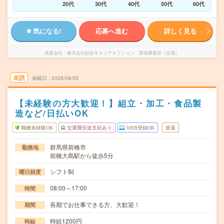
20代
30代
40代
50代
60代
気になる!
応募へ進む
詳しく見る
派遣会社
株式会社綜合キャリアオプション 製造事業部（全国）
未読
掲載日
2026/08/05
【未経験の方大歓迎！】組立・加工・食品製
造など/日払いOK
職種未経験OK
交通費別途支給あり
WEB登録OK
派遣
群馬県前橋市
勤務地
前橋大島駅から徒歩5分
シフト制
曜日頻度
08:00～17:00
時間
長期でお仕事できる方、大歓迎！
期間
時給1200円
時給