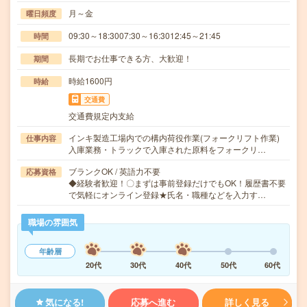
月～金
曜日頻度
09:30～18:3007:30～16:3012:45～21:45
時間
長期でお仕事できる方、大歓迎！
期間
時給1600円
時給
交通費
交通費規定内支給
インキ製造工場内での構内荷役作業(フォークリフト作業)
仕事内容
入庫業務・トラックで入庫された原料をフォークリ…
ブランクOK / 英語力不要
応募資格
◆経験者歓迎！〇まずは事前登録だけでもOK！履歴書不要
で気軽にオンライン登録★氏名・職種などを入力す…
職場の雰囲気
年齢層
20代
30代
40代
50代
60代
気になる!
応募へ進む
詳しく見る