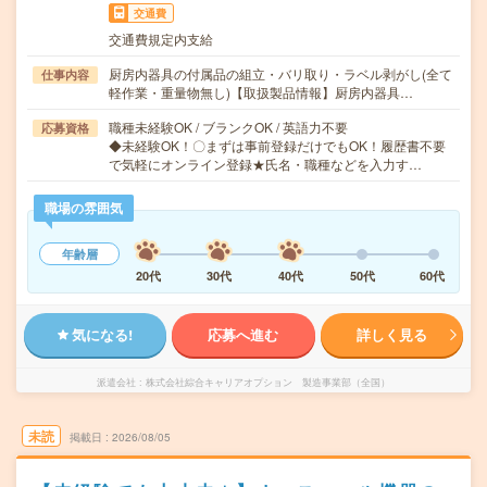
交通費
交通費規定内支給
厨房内器具の付属品の組立・バリ取り・ラベル剥がし(全て
仕事内容
軽作業・重量物無し)【取扱製品情報】厨房内器具…
職種未経験OK / ブランクOK / 英語力不要
応募資格
◆未経験OK！〇まずは事前登録だけでもOK！履歴書不要
で気軽にオンライン登録★氏名・職種などを入力す…
職場の雰囲気
年齢層
20代
30代
40代
50代
60代
気になる!
応募へ進む
詳しく見る
派遣会社
株式会社綜合キャリアオプション 製造事業部（全国）
未読
掲載日
2026/08/05