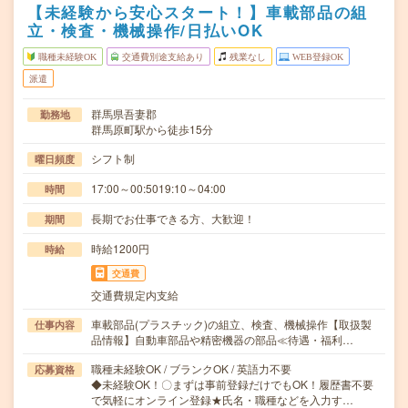
【未経験から安心スタート！】車載部品の組
立・検査・機械操作/日払いOK
職種未経験OK
交通費別途支給あり
残業なし
WEB登録OK
派遣
群馬県吾妻郡
勤務地
群馬原町駅から徒歩15分
シフト制
曜日頻度
17:00～00:5019:10～04:00
時間
長期でお仕事できる方、大歓迎！
期間
時給1200円
時給
交通費
交通費規定内支給
車載部品(プラスチック)の組立、検査、機械操作【取扱製
仕事内容
品情報】自動車部品や精密機器の部品≪待遇・福利…
職種未経験OK / ブランクOK / 英語力不要
応募資格
◆未経験OK！〇まずは事前登録だけでもOK！履歴書不要
で気軽にオンライン登録★氏名・職種などを入力す…