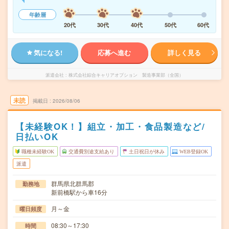
年齢層
20代
30代
40代
50代
60代
気になる!
応募へ進む
詳しく見る
派遣会社
株式会社綜合キャリアオプション 製造事業部（全国）
未読
掲載日
2026/08/06
【未経験OK！】組立・加工・食品製造など/
日払いOK
職種未経験OK
交通費別途支給あり
土日祝日が休み
WEB登録OK
派遣
群馬県北群馬郡
勤務地
新前橋駅から車16分
月～金
曜日頻度
08:30～17:30
時間