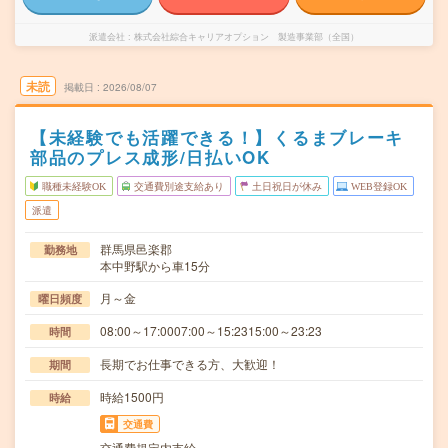
派遣会社
株式会社綜合キャリアオプション 製造事業部（全国）
未読
掲載日
2026/08/07
【未経験でも活躍できる！】くるまブレーキ
部品のプレス成形/日払いOK
職種未経験OK
交通費別途支給あり
土日祝日が休み
WEB登録OK
派遣
群馬県邑楽郡
勤務地
本中野駅から車15分
月～金
曜日頻度
08:00～17:0007:00～15:2315:00～23:23
時間
長期でお仕事できる方、大歓迎！
期間
時給1500円
時給
交通費
交通費規定内支給