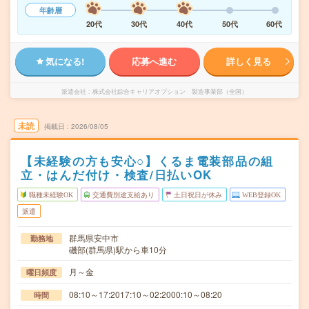
年齢層
20代
30代
40代
50代
60代
気になる!
応募へ進む
詳しく見る
派遣会社
株式会社綜合キャリアオプション 製造事業部（全国）
未読
掲載日
2026/08/05
【未経験の方も安心○】くるま電装部品の組
立・はんだ付け・検査/日払いOK
職種未経験OK
交通費別途支給あり
土日祝日が休み
WEB登録OK
派遣
群馬県安中市
勤務地
磯部(群馬県)駅から車10分
月～金
曜日頻度
08:10～17:2017:10～02:2000:10～08:20
時間