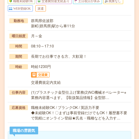
職種未経験OK
交通費別途支給あり
土日祝日が休み
残業なし
WEB登録OK
派遣
群馬県佐波郡
勤務地
新町(群馬県)駅から車11分
月～金
曜日頻度
08:10～17:10
時間
長期でお仕事できる方、大歓迎！
期間
時給1230円
時給
交通費
交通費規定内支給
(1)プラスチック金型仕上げ業務(2)NC機械オペレーター※
仕事内容
業務内容選べます。【取扱製品情報】金型部…
職種未経験OK / ブランクOK / 英語力不要
応募資格
◆未経験OK！〇まずは事前登録だけでもOK！履歴書不要
で気軽にオンライン登録★氏名・職種などを入力す…
職場の雰囲気