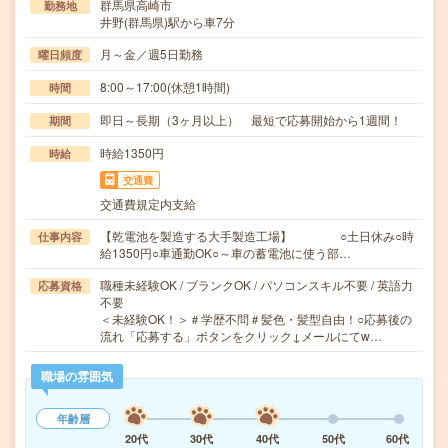
群馬県高崎市
勤務地
井野(群馬県)駅から車7分
月～金／週5日勤務
曜日頻度
8:00～17:00(休憩1時間)
時間
即日～長期（3ヶ月以上） 最短で応募開始から1週間！
期間
時給1350円
時給
交通費
交通費規定内支給
【乾電池を製造する大手製造工場】 ○土日休み○時
仕事内容
給1350円○車通勤OK○～車の蓄電池に使う部…
職種未経験OK / ブランクOK / パソコンスキル不要 / 英語力
応募資格
不要
＜未経験OK！＞＃学歴不問＃髪色・髪型自由！○応募後の
流れ「応募する」ボタンをクリック↓メールにてw…
職場の雰囲気
年齢層
20代
30代
40代
50代
60代