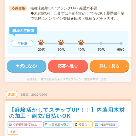
職種未経験OK / ブランクOK / 英語力不要
応募資格
◆未経験OK！〇まずは事前登録だけでもOK！履歴書不要
で気軽にオンライン登録★氏名・職種などを入力す…
職場の雰囲気
年齢層
20代
30代
40代
50代
60代
気になる!
応募へ進む
詳しく見る
派遣会社
株式会社綜合キャリアオプション 製造事業部（全国）
未読
掲載日
2026/08/05
【経験活かしてステップUP！！】内装用木材
の加工・組立/日払いOK
交通費別途支給あり
土日祝日が休み
残業なし
WEB登録OK
派遣