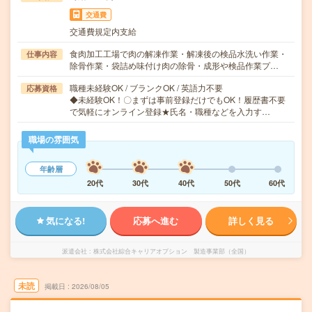
交通費
交通費規定内支給
食肉加工工場で肉の解凍作業・解凍後の検品水洗い作業・
仕事内容
除骨作業・袋詰め味付け肉の除骨・成形や検品作業プ…
職種未経験OK / ブランクOK / 英語力不要
応募資格
◆未経験OK！〇まずは事前登録だけでもOK！履歴書不要
で気軽にオンライン登録★氏名・職種などを入力す…
職場の雰囲気
年齢層
20代
30代
40代
50代
60代
気になる!
応募へ進む
詳しく見る
派遣会社
株式会社綜合キャリアオプション 製造事業部（全国）
未読
掲載日
2026/08/05