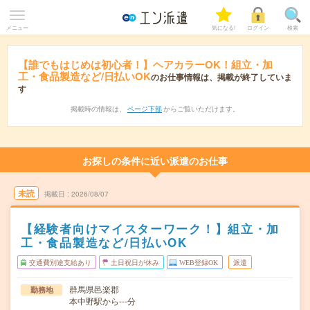
メニュー
気になる!
ログイン
検索
【誰でもはじめは初心者！】ヘアカラーOK！組立・加
工・食品製造など/日払いOK
のお仕事情報は、掲載が終了していま
す
掲載時の情報は、
ページ下部
からご覧いただけます。
お探しの条件に近い派遣のお仕事
未読
掲載日
2026/08/07
【経験者向けマイスターワーク！】組立・加
工・食品製造など/日払いOK
交通費別途支給あり
土日祝日が休み
WEB登録OK
派遣
群馬県邑楽郡
勤務地
本中野駅から---分