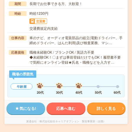
長期でお仕事できる方、大歓迎！
期間
時給1230円
時給
交通費
交通費規定内支給
車のナビ、オーディオ電装部品の組立(電動ドライバー、手
仕事内容
締めドライバー、はんだ利用)及び検査業務、マシ…
職種未経験OK / ブランクOK / 英語力不要
応募資格
◆未経験OK！〇まずは事前登録だけでもOK！履歴書不要
で気軽にオンライン登録★氏名・職種などを入力す…
職場の雰囲気
年齢層
20代
30代
40代
50代
60代
気になる!
応募へ進む
詳しく見る
派遣会社
株式会社綜合キャリアオプション 製造事業部（全国）