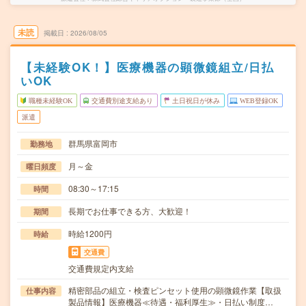
未読
掲載日
2026/08/05
【未経験OK！】医療機器の顕微鏡組立/日払
いOK
職種未経験OK
交通費別途支給あり
土日祝日が休み
WEB登録OK
派遣
群馬県富岡市
勤務地
月～金
曜日頻度
08:30～17:15
時間
長期でお仕事できる方、大歓迎！
期間
時給1200円
時給
交通費
交通費規定内支給
精密部品の組立・検査ピンセット使用の顕微鏡作業【取扱
仕事内容
製品情報】医療機器≪待遇・福利厚生≫・日払い制度…