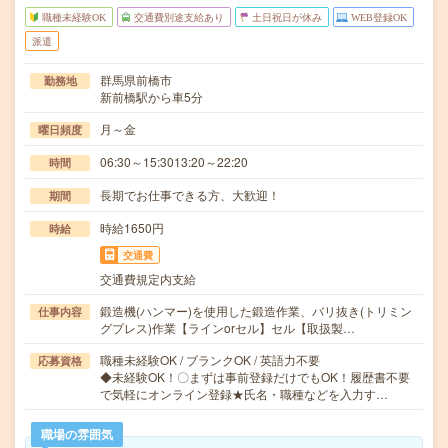
職種未経験OK
交通費別途支給あり
土日祝日が休み
WEB登録OK
派遣
群馬県前橋市
勤務地
新前橋駅から車5分
月～金
曜日頻度
06:30～15:3013:20～22:20
時間
長期でお仕事できる方、大歓迎！
期間
時給1650円
時給
交通費
交通費規定内支給
鍛造機(ハンマー)を使用した鍛造作業、バリ抜き(トリミン
仕事内容
グプレス)作業【ラインorセル】セル【取扱製…
職種未経験OK / ブランクOK / 英語力不要
応募資格
◆未経験OK！〇まずは事前登録だけでもOK！履歴書不要
で気軽にオンライン登録★氏名・職種などを入力す…
職場の雰囲気