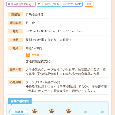
交通費別途支給あり
土日祝日が休み
WEB登録OK
派遣
群馬県吾妻郡
勤務地
月～金
曜日頻度
08:25～17:0016:40～01:1500:10～08:45
時間
長期でお仕事できる方、大歓迎！
期間
時給1200円
時給
交通費
交通費規定内支給
大手企業のグループ会社でのお仕事。給電部品の製造・組
仕事内容
立作業【取扱製品情報】自動車部品や精密機器の部品…
ブランクOK / 英語力不要
応募資格
◆経験者歓迎！〇まずは事前登録だけでもOK！履歴書不要
で気軽にオンライン登録★氏名・職種などを入力す…
職場の雰囲気
年齢層