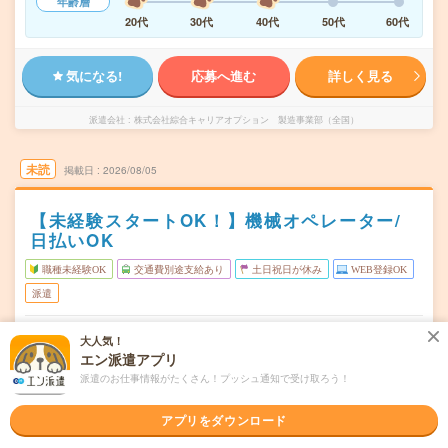
年齢層
20代
30代
40代
50代
60代
気になる!
応募へ進む
詳しく見る
派遣会社
株式会社綜合キャリアオプション 製造事業部（全国）
未読
掲載日
2026/08/05
【未経験スタートOK！】機械オペレーター/
日払いOK
職種未経験OK
交通費別途支給あり
土日祝日が休み
WEB登録OK
派遣
栃木県栃木市
勤務地
大人気！
東武金崎駅から車9分
エン派遣アプリ
派遣のお仕事情報がたくさん！プッシュ通知で受け取ろう！
月～金
曜日頻度
08:00～16:45
時間
アプリをダウンロード
長期でお仕事できる方、大歓迎！
期間