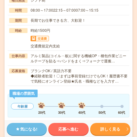
曜日頻度
08:00～17:0022:15～07:0007:00～15:15
時間
長期でお仕事できる方、大歓迎！
期間
時給1500円
時給
交通費
交通費規定内支給
アルミ製品(コイル・板)に関する機械OP・梱包作業ビニー
仕事内容
ルテープを貼る⇒バンドをまく⇒フォークで運搬…
ブランクOK / 英語力不要
応募資格
◆経験者歓迎！〇まずは事前登録だけでもOK！履歴書不要
で気軽にオンライン登録★氏名・職種などを入力す…
職場の雰囲気
年齢層
20代
30代
40代
50代
60代
気になる!
応募へ進む
詳しく見る