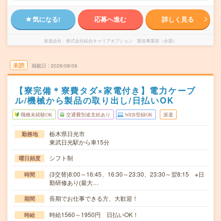
気になる!
応募へ進む
詳しく見る
派遣会社
株式会社綜合キャリアオプション 製造事業部（全国）
未読
掲載日
2026/08/06
【寮完備＊寮費タダ×家電付き】電力ケーブ
ル/機械から製品の取り出し/日払いOK
職種未経験OK
交通費別途支給あり
WEB登録OK
派遣
栃木県日光市
勤務地
東武日光駅から車15分
シフト制
曜日頻度
(3交替)8:00～16:45、16:30～23:30、23:30～翌8:15 ※日
時間
勤研修あり(最大…
長期でお仕事できる方、大歓迎！
期間
時給1560～1950円 日払いOK！
時給