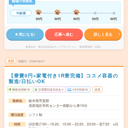
職場の雰囲気
年齢層
20代
30代
40代
50代
60代
気になる!
応募へ進む
詳しく見る
派遣会社
株式会社綜合キャリアオプション 製造事業部（全国）
未読
掲載日
2026/08/07
【寮費0円×家電付き1R寮完備】コスメ容器の
製造/日払いOK
職種未経験OK
交通費別途支給あり
WEB登録OK
派遣
栃木県芳賀郡
勤務地
清原地区市民センター前駅から車10分
シフト制
曜日頻度
(3交替)7:00～15:20、15:00～23:20、23:00～翌7:20 ※日
時間