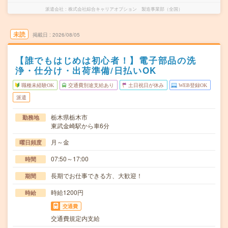
派遣会社
株式会社綜合キャリアオプション 製造事業部（全国）
未読
掲載日
2026/08/05
【誰でもはじめは初心者！】電子部品の洗
浄・仕分け・出荷準備/日払いOK
職種未経験OK
交通費別途支給あり
土日祝日が休み
WEB登録OK
派遣
栃木県栃木市
勤務地
東武金崎駅から車6分
月～金
曜日頻度
07:50～17:00
時間
長期でお仕事できる方、大歓迎！
期間
時給1200円
時給
交通費
交通費規定内支給