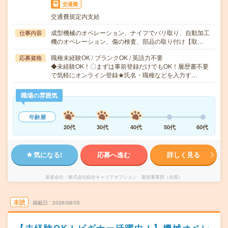
交通費
交通費規定内支給
成型機械のオペレーション、ナイフでバリ取り、自動加工
仕事内容
機のオペレーション、傷の検査、部品の取り付け【取…
職種未経験OK / ブランクOK / 英語力不要
応募資格
◆未経験OK！〇まずは事前登録だけでもOK！履歴書不要
で気軽にオンライン登録★氏名・職種などを入力す…
職場の雰囲気
年齢層
20代
30代
40代
50代
60代
気になる!
応募へ進む
詳しく見る
派遣会社
株式会社綜合キャリアオプション 製造事業部（全国）
未読
掲載日
2026/08/05