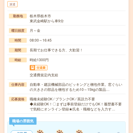
派遣
栃木県栃木市
勤務地
東武金崎駅から車9分
月～金
曜日頻度
08:00～16:45
時間
長期でお仕事できる方、大歓迎！
期間
時給1300円
時給
交通費
交通費規定内支給
自動車・建設機械部品のピッキングと梱包作業。窓ぐらい
仕事内容
の大きさの部品を梱包するため10～15kgの製品…
職種未経験OK / ブランクOK / 英語力不要
応募資格
◆未経験OK！〇まずは事前登録だけでもOK！履歴書不要
で気軽にオンライン登録★氏名・職種などを入力す…
職場の雰囲気