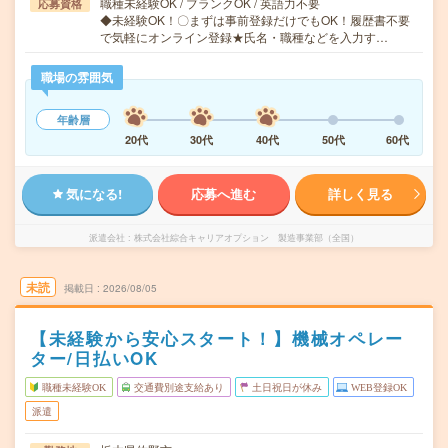
職種未経験OK / ブランクOK / 英語力不要
応募資格
◆未経験OK！〇まずは事前登録だけでもOK！履歴書不要
で気軽にオンライン登録★氏名・職種などを入力す…
職場の雰囲気
年齢層
20代
30代
40代
50代
60代
気になる!
応募へ進む
詳しく見る
派遣会社
株式会社綜合キャリアオプション 製造事業部（全国）
未読
掲載日
2026/08/05
【未経験から安心スタート！】機械オペレー
ター/日払いOK
職種未経験OK
交通費別途支給あり
土日祝日が休み
WEB登録OK
派遣