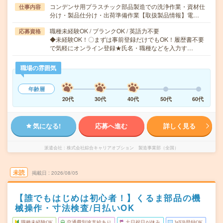
コンデンサ用プラスチック部品製造での洗浄作業・資材仕
仕事内容
分け・製品仕分け・出荷準備作業【取扱製品情報】電…
職種未経験OK / ブランクOK / 英語力不要
応募資格
◆未経験OK！〇まずは事前登録だけでもOK！履歴書不要
で気軽にオンライン登録★氏名・職種などを入力す…
職場の雰囲気
年齢層
20代
30代
40代
50代
60代
気になる!
応募へ進む
詳しく見る
派遣会社
株式会社綜合キャリアオプション 製造事業部（全国）
未読
掲載日
2026/08/05
【誰でもはじめは初心者！】くるま部品の機
械操作・寸法検査/日払いOK
職種未経験OK
交通費別途支給あり
土日祝日が休み
WEB登録OK