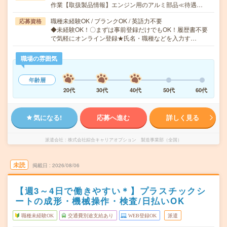
作業【取扱製品情報】エンジン用のアルミ部品≪待遇…
職種未経験OK / ブランクOK / 英語力不要
応募資格
◆未経験OK！〇まずは事前登録だけでもOK！履歴書不要
で気軽にオンライン登録★氏名・職種などを入力す…
職場の雰囲気
年齢層
20代
30代
40代
50代
60代
気になる!
応募へ進む
詳しく見る
派遣会社
株式会社綜合キャリアオプション 製造事業部（全国）
未読
掲載日
2026/08/06
【週3～4日で働きやすい＊】プラスチックシ
ートの成形・機械操作・検査/日払いOK
職種未経験OK
交通費別途支給あり
WEB登録OK
派遣