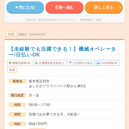
気になる!
応募へ進む
詳しく見る
派遣会社
株式会社綜合キャリアオプション 製造事業部（全国）
未読
掲載日
2026/08/05
【未経験でも活躍できる！】機械オペレータ
ー/日払いOK
職種未経験OK
交通費別途支給あり
土日祝日が休み
WEB登録OK
派遣
栃木県足利市
勤務地
あしかがフラワーパーク駅から車5分
月～金
曜日頻度
08:00～17:00
時間
長期でお仕事できる方、大歓迎！
期間
時給1200円
時給