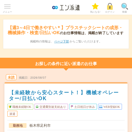
メニュー
気になる!
ログイン
検索
【週3～4日で働きやすい＊】プラスチックシートの成形・
機械操作・検査/日払いOK
のお仕事情報は、掲載が終了しています
掲載時の情報は、
ページ下部
からご覧いただけます。
お探しの条件に近い派遣のお仕事
未読
掲載日
2026/08/07
【未経験から安心スタート！】機械オペレー
ター/日払いOK
職種未経験OK
交通費別途支給あり
土日祝日が休み
WEB登録OK
派遣
栃木県足利市
勤務地