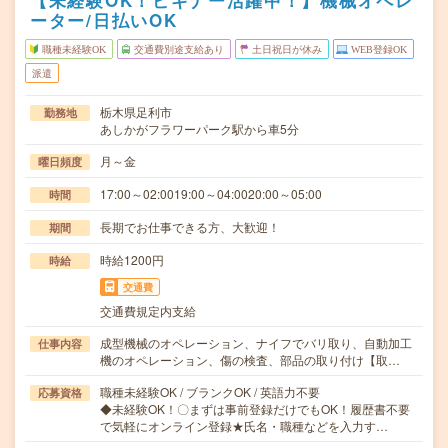
【未経験OK！ビギナー活躍中！】機械オペレ
ーター/日払いOK
職種未経験OK
交通費別途支給あり
土日祝日が休み
WEB登録OK
派遣
栃木県足利市
勤務地
あしかがフラワーパーク駅から車5分
月～金
曜日頻度
17:00～02:0019:00～04:0020:00～05:00
時間
長期でお仕事できる方、大歓迎！
期間
時給1200円
時給
交通費
交通費規定内支給
成型機械のオペレーション、ナイフでバリ取り、自動加工
仕事内容
機のオペレーション、傷の検査、部品の取り付け【取…
職種未経験OK / ブランクOK / 英語力不要
応募資格
◆未経験OK！〇まずは事前登録だけでもOK！履歴書不要
で気軽にオンライン登録★氏名・職種などを入力す…