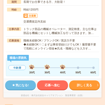
長期でお仕事できる方、大歓迎！
期間
時給1200円
時給
交通費
交通費規定内支給
トラック部品の機械オペレーター、測定検査。主な仕事は
仕事内容
部品を機械にセットし機械加工を行って頂きます。加…
職種未経験OK / ブランクOK / 英語力不要
応募資格
◆未経験OK！〇まずは事前登録だけでもOK！履歴書不要
で気軽にオンライン登録★氏名・職種などを入力す…
職場の雰囲気
年齢層
20代
30代
40代
50代
60代
気になる!
応募へ進む
詳しく見る
派遣会社
株式会社綜合キャリアオプション 製造事業部（全国）