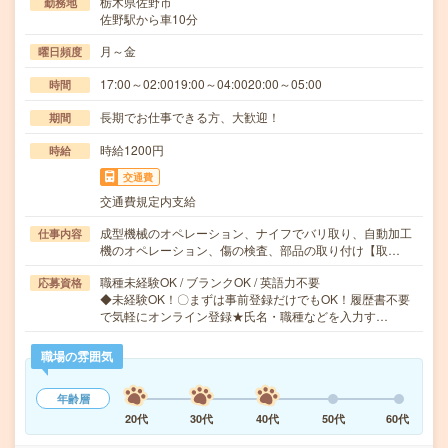
栃木県佐野市
勤務地
佐野駅から車10分
月～金
曜日頻度
17:00～02:0019:00～04:0020:00～05:00
時間
長期でお仕事できる方、大歓迎！
期間
時給1200円
時給
交通費
交通費規定内支給
成型機械のオペレーション、ナイフでバリ取り、自動加工
仕事内容
機のオペレーション、傷の検査、部品の取り付け【取…
職種未経験OK / ブランクOK / 英語力不要
応募資格
◆未経験OK！〇まずは事前登録だけでもOK！履歴書不要
で気軽にオンライン登録★氏名・職種などを入力す…
職場の雰囲気
年齢層
20代
30代
40代
50代
60代