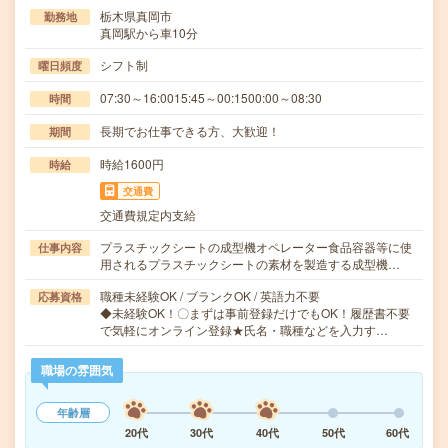
栃木県真岡市
勤務地
真岡駅から車10分
シフト制
曜日頻度
07:30～16:0015:45～00:1500:00～08:30
時間
長期でお仕事できる方、大歓迎！
期間
時給1600円
時給
交通費
交通費規定内支給
プラスチックシートの成型機オペレーター食品容器等に使
仕事内容
用されるプラスチックシートの素材を製造する成型機…
職種未経験OK / ブランクOK / 英語力不要
応募資格
◆未経験OK！〇まずは事前登録だけでもOK！履歴書不要
で気軽にオンライン登録★氏名・職種などを入力す…
職場の雰囲気
年齢層
20代
30代
40代
50代
60代