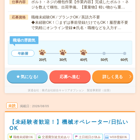
ボルト・ネジの梱包作業【作業内容】完成したボルト・ネ
仕事内容
ジを数えて梱包、出荷準備。【重量物】軽い物から重…
職種未経験OK / ブランクOK / 英語力不要
応募資格
◆未経験OK！〇まずは事前登録だけでもOK！履歴書不要
で気軽にオンライン登録★氏名・職種などを入力す…
職場の雰囲気
年齢層
20代
30代
40代
50代
60代
気になる!
応募へ進む
詳しく見る
派遣会社
株式会社綜合キャリアオプション 製造事業部（全国）
未読
掲載日
2026/08/05
【未経験者歓迎！】機械オペレーター/日払い
OK
職種未経験OK
交通費別途支給あり
土日祝日が休み
WEB登録OK