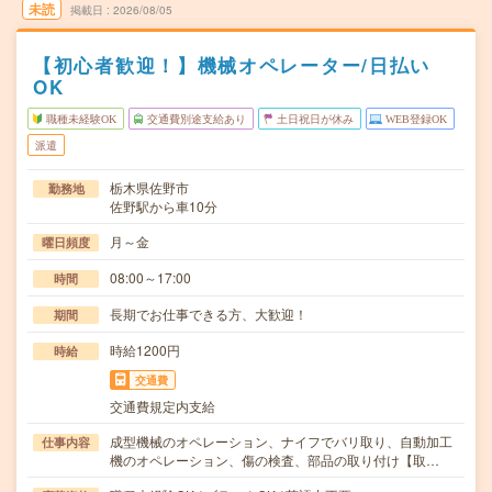
未読
掲載日
2026/08/05
【初心者歓迎！】機械オペレーター/日払い
OK
職種未経験OK
交通費別途支給あり
土日祝日が休み
WEB登録OK
派遣
栃木県佐野市
勤務地
佐野駅から車10分
月～金
曜日頻度
08:00～17:00
時間
長期でお仕事できる方、大歓迎！
期間
時給1200円
時給
交通費
交通費規定内支給
成型機械のオペレーション、ナイフでバリ取り、自動加工
仕事内容
機のオペレーション、傷の検査、部品の取り付け【取…