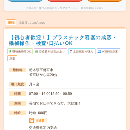
派遣会社
株式会社綜合キャリアオプション 製造事業部（全国）
未読
掲載日
2026/08/07
【初心者歓迎！】プラスチック容器の成形・
機械操作・検査/日払いOK
職種未経験OK
交通費別途支給あり
土日祝日が休み
WEB登録OK
派遣
栃木県宇都宮市
勤務地
雀宮駅から車20分
月～金
曜日頻度
07:00～16:0015:50～00:50
時間
長期でお仕事できる方、大歓迎！
期間
時給1600円
時給
交通費
交通費規定内支給