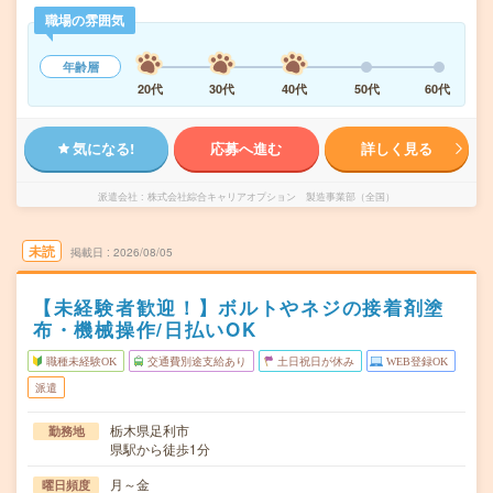
職場の雰囲気
年齢層
20代
30代
40代
50代
60代
気になる!
応募へ進む
詳しく見る
派遣会社
株式会社綜合キャリアオプション 製造事業部（全国）
未読
掲載日
2026/08/05
【未経験者歓迎！】ボルトやネジの接着剤塗
布・機械操作/日払いOK
職種未経験OK
交通費別途支給あり
土日祝日が休み
WEB登録OK
派遣
栃木県足利市
勤務地
県駅から徒歩1分
月～金
曜日頻度