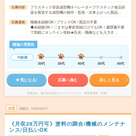
プラスチック容器成型機オペレータープラスチック食品容
仕事内容
器を製造する成型機の操作・監視・出来上がった製品…
職種未経験OK / ブランクOK / 英語力不要
応募資格
◆未経験OK！〇まずは事前登録だけでもOK！履歴書不要
で気軽にオンライン登録★氏名・職種などを入力す…
職場の雰囲気
年齢層
20代
30代
40代
50代
60代
気になる!
応募へ進む
詳しく見る
派遣会社
株式会社綜合キャリアオプション 製造事業部（全国）
未読
掲載日
2026/08/07
《月収28万円可》塗料の調合/機械のメンテナ
ンス/日払いOK