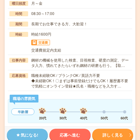
月～金
曜日頻度
08:30～17:00
時間
長期でお仕事できる方、大歓迎！
期間
時給1600円
時給
交通費
交通費規定内支給
鋼材の機械を使用した検査、目視検査、硬度の測定、デー
仕事内容
タ入力、慣れてきたらいずれ鋼材の研磨も行う。【取…
職種未経験OK / ブランクOK / 英語力不要
応募資格
◆未経験OK！〇まずは事前登録だけでもOK！履歴書不要
で気軽にオンライン登録★氏名・職種などを入力す…
職場の雰囲気
年齢層
20代
30代
40代
50代
60代
気になる!
応募へ進む
詳しく見る