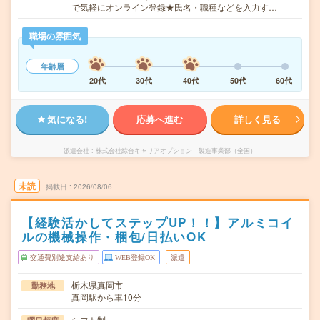
で気軽にオンライン登録★氏名・職種などを入力す…
職場の雰囲気
年齢層
20代
30代
40代
50代
60代
気になる!
応募へ進む
詳しく見る
派遣会社
株式会社綜合キャリアオプション 製造事業部（全国）
未読
掲載日
2026/08/06
【経験活かしてステップUP！！】アルミコイ
ルの機械操作・梱包/日払いOK
交通費別途支給あり
WEB登録OK
派遣
栃木県真岡市
勤務地
真岡駅から車10分
シフト制