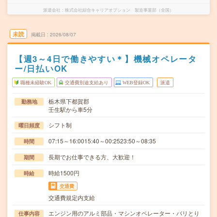
派遣会社
株式会社綜合キャリアオプション 製造事業部（全国）
未読
掲載日
2026/08/07
【週3～4日で働きやすい＊】機械オペレータ
ー/日払いOK
職種未経験OK
交通費別途支給あり
WEB登録OK
派遣
栃木県下都賀郡
勤務地
壬生駅から車5分
シフト制
曜日頻度
07:15～16:0015:40～00:2523:50～08:35
時間
長期でお仕事できる方、大歓迎！
期間
時給1500円
時給
交通費
交通費規定内支給
エンジン用のアルミ部品・マシンオペレーター・バリとり
仕事内容