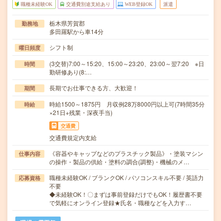
職種未経験OK
交通費別途支給あり
WEB登録OK
派遣
栃木県芳賀郡
勤務地
多田羅駅から車14分
シフト制
曜日頻度
(3交替)7:00～15:20、15:00～23:20、23:00～翌7:20 ※日
時間
勤研修あり(8:…
長期でお仕事できる方、大歓迎！
期間
時給1500～1875円 月収例28万8000円以上可(7時間35分
時給
×21日+残業・深夜手当)
交通費
交通費規定内支給
《容器やキャップなどのプラスチック製品》・塗装マシン
仕事内容
の操作・製品の供給・塗料の調合(調整)・機械のメ…
職種未経験OK / ブランクOK / パソコンスキル不要 / 英語力
応募資格
不要
◆未経験OK！〇まずは事前登録だけでもOK！履歴書不要
で気軽にオンライン登録★氏名・職種などを入力す…