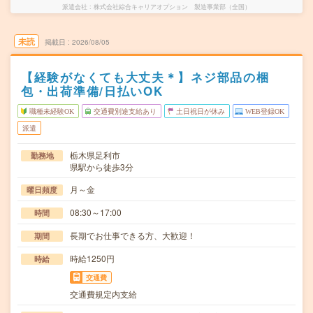
派遣会社
株式会社綜合キャリアオプション 製造事業部（全国）
未読
掲載日
2026/08/05
【経験がなくても大丈夫＊】ネジ部品の梱
包・出荷準備/日払いOK
職種未経験OK
交通費別途支給あり
土日祝日が休み
WEB登録OK
派遣
栃木県足利市
勤務地
県駅から徒歩3分
月～金
曜日頻度
08:30～17:00
時間
長期でお仕事できる方、大歓迎！
期間
時給1250円
時給
交通費
交通費規定内支給