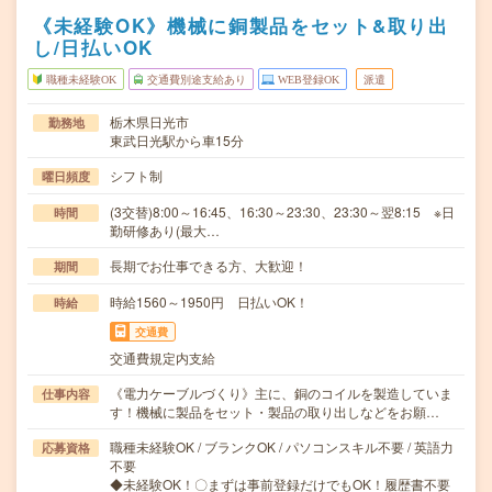
《未経験OK》機械に銅製品をセット&取り出
し/日払いOK
職種未経験OK
交通費別途支給あり
WEB登録OK
派遣
栃木県日光市
勤務地
東武日光駅から車15分
シフト制
曜日頻度
(3交替)8:00～16:45、16:30～23:30、23:30～翌8:15 ※日
時間
勤研修あり(最大…
長期でお仕事できる方、大歓迎！
期間
時給1560～1950円 日払いOK！
時給
交通費
交通費規定内支給
《電力ケーブルづくり》主に、銅のコイルを製造していま
仕事内容
す！機械に製品をセット・製品の取り出しなどをお願…
職種未経験OK / ブランクOK / パソコンスキル不要 / 英語力
応募資格
不要
◆未経験OK！〇まずは事前登録だけでもOK！履歴書不要