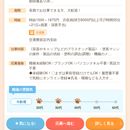
勤研修あり(8:…
長期でお仕事できる方、大歓迎！
期間
時給1500～1875円 月収例28万6000円以上可(7時間35分
時給
×21日+残業・深夜手当)
交通費
交通費規定内支給
《容器やキャップなどのプラスチック製品》・塗装マシン
仕事内容
の操作・製品の供給・塗料の調合(調整)・機械のメ…
職種未経験OK / ブランクOK / パソコンスキル不要 / 英語力
応募資格
不要
◆未経験OK！〇まずは事前登録だけでもOK！履歴書不要
で気軽にオンライン登録★氏名・職種などを入力す…
職場の雰囲気
年齢層
20代
30代
40代
50代
60代
気になる!
応募へ進む
詳しく見る