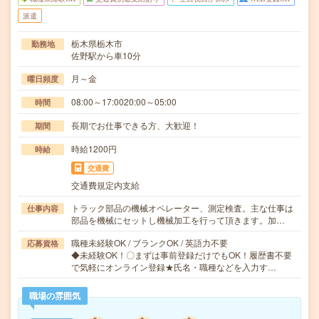
派遣
栃木県栃木市
勤務地
佐野駅から車10分
月～金
曜日頻度
08:00～17:0020:00～05:00
時間
長期でお仕事できる方、大歓迎！
期間
時給1200円
時給
交通費
交通費規定内支給
トラック部品の機械オペレーター、測定検査。主な仕事は
仕事内容
部品を機械にセットし機械加工を行って頂きます。加…
職種未経験OK / ブランクOK / 英語力不要
応募資格
◆未経験OK！〇まずは事前登録だけでもOK！履歴書不要
で気軽にオンライン登録★氏名・職種などを入力す…
職場の雰囲気