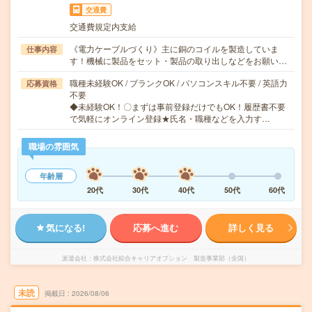
交通費
交通費規定内支給
《電力ケーブルづくり》主に銅のコイルを製造していま
仕事内容
す！機械に製品をセット・製品の取り出しなどをお願い…
職種未経験OK / ブランクOK / パソコンスキル不要 / 英語力
応募資格
不要
◆未経験OK！〇まずは事前登録だけでもOK！履歴書不要
で気軽にオンライン登録★氏名・職種などを入力す…
職場の雰囲気
年齢層
20代
30代
40代
50代
60代
気になる!
応募へ進む
詳しく見る
派遣会社
株式会社綜合キャリアオプション 製造事業部（全国）
未読
掲載日
2026/08/06