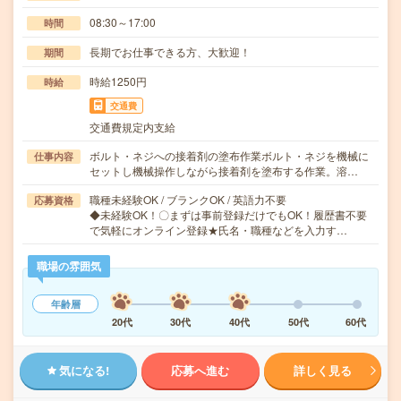
08:30～17:00
時間
長期でお仕事できる方、大歓迎！
期間
時給1250円
時給
交通費
交通費規定内支給
ボルト・ネジへの接着剤の塗布作業ボルト・ネジを機械に
仕事内容
セットし機械操作しながら接着剤を塗布する作業。溶…
職種未経験OK / ブランクOK / 英語力不要
応募資格
◆未経験OK！〇まずは事前登録だけでもOK！履歴書不要
で気軽にオンライン登録★氏名・職種などを入力す…
職場の雰囲気
年齢層
20代
30代
40代
50代
60代
気になる!
応募へ進む
詳しく見る