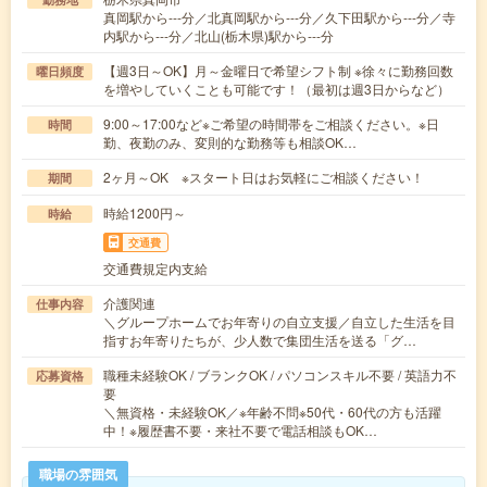
真岡駅から---分／北真岡駅から---分／久下田駅から---分／寺
内駅から---分／北山(栃木県)駅から---分
【週3日～OK】月～金曜日で希望シフト制 ※徐々に勤務回数
曜日頻度
を増やしていくことも可能です！（最初は週3日からなど）
9:00～17:00など※ご希望の時間帯をご相談ください。※日
時間
勤、夜勤のみ、変則的な勤務等も相談OK…
2ヶ月～OK ※スタート日はお気軽にご相談ください！
期間
時給1200円～
時給
交通費
交通費規定内支給
介護関連
仕事内容
＼グループホームでお年寄りの自立支援／自立した生活を目
指すお年寄りたちが、少人数で集団生活を送る「グ…
職種未経験OK / ブランクOK / パソコンスキル不要 / 英語力不
応募資格
要
＼無資格・未経験OK／※年齢不問※50代・60代の方も活躍
中！※履歴書不要・来社不要で電話相談もOK…
職場の雰囲気