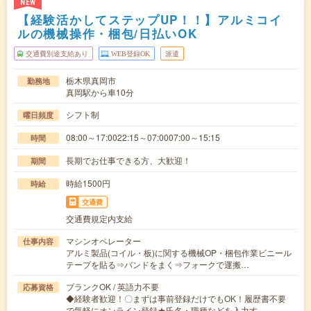
NEW
【経験活かしてステップUP！！】アルミコイ
ルの機械操作・梱包/日払いOK
交通費別途支給あり
WEB登録OK
派遣
栃木県真岡市
勤務地
真岡駅から車10分
シフト制
曜日頻度
08:00～17:0022:15～07:0007:00～15:15
時間
長期でお仕事できる方、大歓迎！
期間
時給1500円
時給
交通費
交通費規定内支給
マシンオペレーター
仕事内容
アルミ製品(コイル・板)に関する機械OP・梱包作業ビニール
テープを貼る⇒バンドをまく⇒フォークで運搬…
ブランクOK / 英語力不要
応募資格
◆経験者歓迎！〇まずは事前登録だけでもOK！履歴書不要
で気軽にオンライン登録★氏名・職種などを入力す…