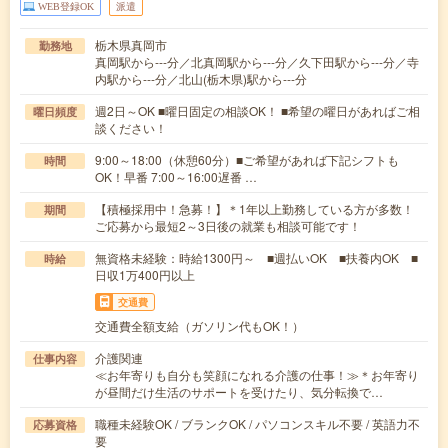
WEB登録OK
派遣
栃木県真岡市
勤務地
真岡駅から---分／北真岡駅から---分／久下田駅から---分／寺
内駅から---分／北山(栃木県)駅から---分
週2日～OK ■曜日固定の相談OK！ ■希望の曜日があればご相
曜日頻度
談ください！
9:00～18:00（休憩60分）■ご希望があれば下記シフトも
時間
OK！早番 7:00～16:00遅番 …
【積極採用中！急募！】＊1年以上勤務している方が多数！
期間
ご応募から最短2～3日後の就業も相談可能です！
無資格未経験：時給1300円～ ■週払いOK ■扶養内OK ■
時給
日収1万400円以上
交通費
交通費全額支給（ガソリン代もOK！）
介護関連
仕事内容
≪お年寄りも自分も笑顔になれる介護の仕事！≫＊お年寄り
が昼間だけ生活のサポートを受けたり、気分転換で…
職種未経験OK / ブランクOK / パソコンスキル不要 / 英語力不
応募資格
要