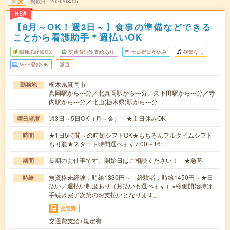
未読
掲載日
2026/08/05
NEW
【8月～OK！週3日～】食事の準備などできる
ことから看護助手＊週払いOK
職種未経験OK
交通費別途支給あり
土日祝日が休み
残業なし
WEB登録OK
派遣
栃木県真岡市
勤務地
真岡駅から---分／北真岡駅から---分／久下田駅から---分／寺
内駅から---分／北山(栃木県)駅から---分
週3日～5日OK（月～金） ★土日休みOK
曜日頻度
★1日5時間～の時短シフトOK★もちろんフルタイムシフト
時間
も可能★スタート時間選べます7:00～16:…
長期のお仕事です。開始日はご相談ください！ ★急募
期間
無資格未経験：時給1330円～ 経験者：時給1450円～★日
時給
払い／週払い制度あり（月払いも選べます）※稼働開始時は
手続き完了次第のお支払いとなります。
交通費
交通費支給※規定有