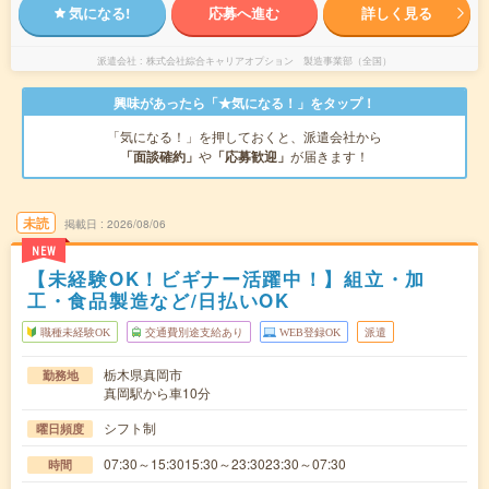
気になる!
応募へ進む
詳しく見る
派遣会社
株式会社綜合キャリアオプション 製造事業部（全国）
興味があったら「★気になる！」をタップ！
「気になる！」を押しておくと、派遣会社から
「面談確約」
や
「応募歓迎」
が届きます！
未読
掲載日
2026/08/06
NEW
【未経験OK！ビギナー活躍中！】組立・加
工・食品製造など/日払いOK
職種未経験OK
交通費別途支給あり
WEB登録OK
派遣
栃木県真岡市
勤務地
真岡駅から車10分
シフト制
曜日頻度
07:30～15:3015:30～23:3023:30～07:30
時間