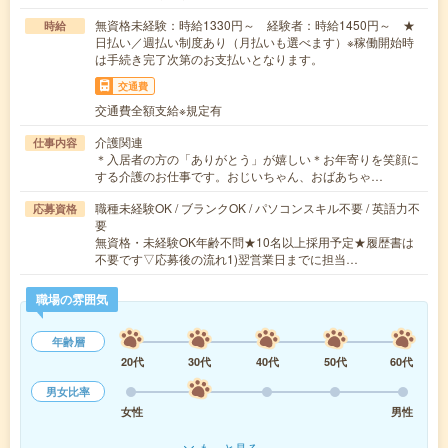
無資格未経験：時給1330円～ 経験者：時給1450円～ ★
時給
日払い／週払い制度あり（月払いも選べます）※稼働開始時
は手続き完了次第のお支払いとなります。
交通費
交通費全額支給※規定有
介護関連
仕事内容
＊入居者の方の「ありがとう」が嬉しい＊お年寄りを笑顔に
する介護のお仕事です。おじいちゃん、おばあちゃ…
職種未経験OK / ブランクOK / パソコンスキル不要 / 英語力不
応募資格
要
無資格・未経験OK年齢不問★10名以上採用予定★履歴書は
不要です▽応募後の流れ1)翌営業日までに担当…
職場の雰囲気
年齢層
20代
30代
40代
50代
60代
男女比率
女性
男性
もっと見る