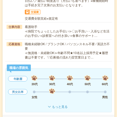
日払い／週払い制度あり（月払いも選べます）※稼働開始時
は手続き完了次第のお支払いとなります。
交通費
交通費全額支給※規定有
看護助手
仕事内容
≪病院でちょっとしたお手伝い≫〇お手洗い・入浴など生活
のお手伝い○診察室への付き添い○食事のサポート…
職種未経験OK / ブランクOK / パソコンスキル不要 / 英語力不
応募資格
要
≪無資格・未経験OK≫年齢不問★10名以上採用予定★履歴
書は不要です。▽応募後の流れ1)翌営業日まで…
職場の雰囲気
年齢層
20代
30代
40代
50代
60代
男女比率
女性
男性
もっと見る