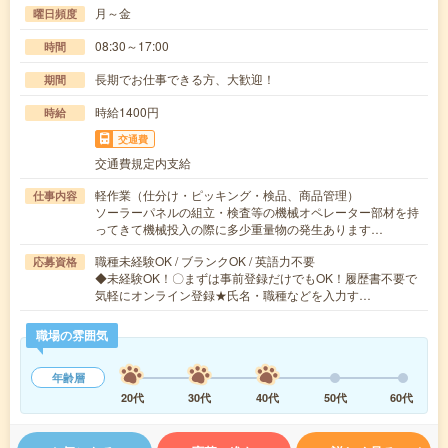
月～金
曜日頻度
08:30～17:00
時間
長期でお仕事できる方、大歓迎！
期間
時給1400円
時給
交通費
交通費規定内支給
軽作業（仕分け・ピッキング・検品、商品管理）
仕事内容
ソーラーパネルの組立・検査等の機械オペレーター部材を持
ってきて機械投入の際に多少重量物の発生あります…
職種未経験OK / ブランクOK / 英語力不要
応募資格
◆未経験OK！〇まずは事前登録だけでもOK！履歴書不要で
気軽にオンライン登録★氏名・職種などを入力す…
職場の雰囲気
年齢層
20代
30代
40代
50代
60代