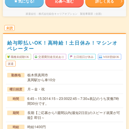
気になる!
応募へ進む
詳しく見る
派遣会社
株式会社綜合キャリアオプション 製造事業部（全国）
未読
給与即払いOK！高時給！土日休み！マシンオ
ペレーター
職種未経験OK
交通費別途支給あり
土日祝日が休み
WEB登録OK
派遣
栃木県真岡市
勤務地
真岡駅から車10分
月～金・祝
曜日頻度
6:45～15:3014:15～23:0022:45～7:30※表記のうち実働7時
時間
間30分です。
長期【ご応募から1週間以内(最短2日目)のスピード就業が可
期間
能】即日～
時給1400円
時給