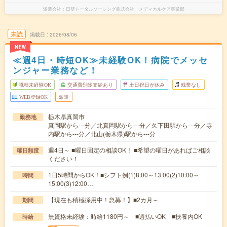
派遣会社
日研トータルソーシング株式会社 メディカルケア事業部
未読
掲載日
2026/08/06
NEW
≪週4日・時短OK≫未経験OK！病院でメッセ
ンジャー業務など！
職種未経験OK
交通費別途支給あり
土日祝日が休み
残業なし
WEB登録OK
派遣
栃木県真岡市
勤務地
真岡駅から---分／北真岡駅から---分／久下田駅から---分／寺
内駅から---分／北山(栃木県)駅から---分
週4日～ ■曜日固定の相談OK！ ■希望の曜日があればご相談
曜日頻度
ください！
1日5時間からOK！■シフト例(1)8:00～13:00(2)10:00～
時間
15:00(3)12:00…
【現在も積極採用中！急募！】■2カ月～
期間
無資格未経験：時給1180円～ ■週払いOK ■扶養内OK
時給