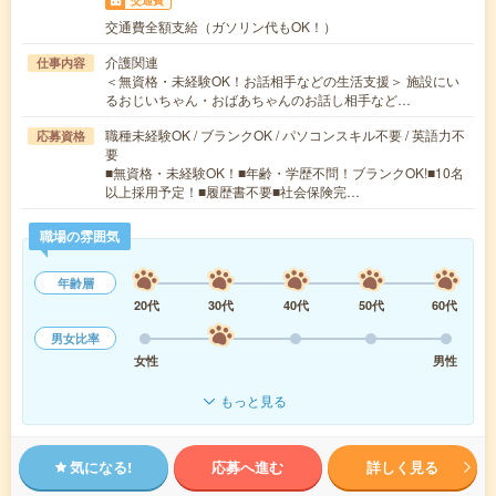
交通費
交通費全額支給（ガソリン代もOK！）
介護関連
仕事内容
＜無資格・未経験OK！お話相手などの生活支援＞ 施設にい
るおじいちゃん・おばあちゃんのお話し相手など…
職種未経験OK / ブランクOK / パソコンスキル不要 / 英語力不
応募資格
要
■無資格・未経験OK！■年齢・学歴不問！ブランクOK!■10名
以上採用予定！■履歴書不要■社会保険完…
職場の雰囲気
年齢層
20代
30代
40代
50代
60代
男女比率
女性
男性
もっと見る
気になる!
応募へ進む
詳しく見る