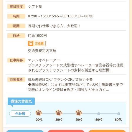
シフト制
曜日頻度
07:30～16:0015:45～00:1500:00～08:30
時間
長期でお仕事できる方、大歓迎！
期間
時給1600円
時給
交通費
交通費規定内支給
マシンオペレーター
仕事内容
プラスチックシートの成型機オペレーター食品容器等に使用
されるプラスチックシートの素材を製造する成型機…
職種未経験OK / ブランクOK / 英語力不要
応募資格
◆未経験OK！〇まずは事前登録だけでもOK！履歴書不要で
気軽にオンライン登録★氏名・職種などを入力す…
職場の雰囲気
年齢層
20代
30代
40代
50代
60代