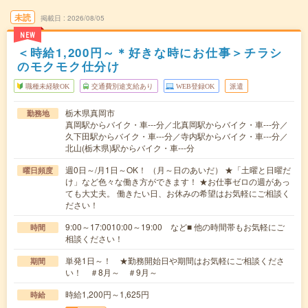
未読
掲載日
2026/08/05
NEW
＜時給1,200円～＊好きな時にお仕事＞チラシ
のモクモク仕分け
職種未経験OK
交通費別途支給あり
WEB登録OK
派遣
栃木県真岡市
勤務地
真岡駅からバイク・車---分／北真岡駅からバイク・車---分／
久下田駅からバイク・車---分／寺内駅からバイク・車---分／
北山(栃木県)駅からバイク・車---分
週0日～/月1日～OK！ （月～日のあいだ） ★「土曜と日曜だ
曜日頻度
け」など色々な働き方ができます！ ★お仕事ゼロの週があっ
ても大丈夫。 働きたい日、お休みの希望はお気軽にご相談く
ださい！
9:00～17:0010:00～19:00 など■ 他の時間帯もお気軽にご
時間
相談ください！
単発1日～！ ★勤務開始日や期間はお気軽にご相談くださ
期間
い！ ＃8月～ ＃9月～
時給1,200円～1,625円
時給