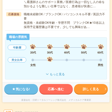
＼看護師さんのサポート業務／医療行為は一切なし人の命を
預かるような難しい仕事ではなく、患者様が快適に…
職種未経験OK / ブランクOK / パソコンスキル不要 / 英語力不
応募資格
要
無資格・未経験OK年齢・学歴不問 ブランクOK★10名以上
採用予定履歴書は不要です。少しでも興味があ…
職場の雰囲気
年齢層
20代
30代
40代
50代
60代
男女比率
女性
男性
もっと見る
気になる!
応募へ進む
詳しく見る
派遣会社
日研トータルソーシング株式会社 メディカルケア事業部