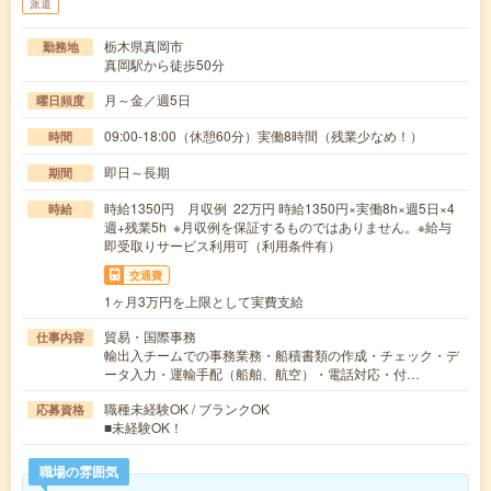
派遣
栃木県真岡市
勤務地
真岡駅から徒歩50分
月～金／週5日
曜日頻度
09:00-18:00（休憩60分）実働8時間（残業少なめ！）
時間
即日～長期
期間
時給1350円 月収例 22万円 時給1350円×実働8h×週5日×4
時給
週+残業5h ※月収例を保証するものではありません。※給与
即受取りサービス利用可（利用条件有）
交通費
1ヶ月3万円を上限として実費支給
貿易・国際事務
仕事内容
輸出入チームでの事務業務・船積書類の作成・チェック・デ
ータ入力・運輸手配（船舶、航空）・電話対応・付…
職種未経験OK / ブランクOK
応募資格
■未経験OK！
職場の雰囲気