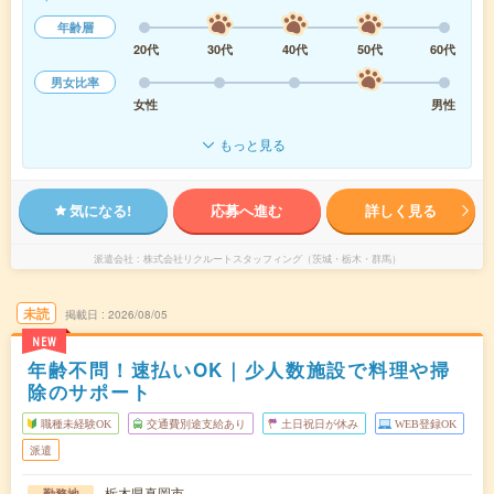
年齢層
20代
30代
40代
50代
60代
男女比率
女性
男性
もっと見る
気になる!
応募へ進む
詳しく見る
派遣会社
株式会社リクルートスタッフィング（茨城・栃木・群馬）
未読
掲載日
2026/08/05
NEW
年齢不問！速払いOK｜少人数施設で料理や掃
除のサポート
職種未経験OK
交通費別途支給あり
土日祝日が休み
WEB登録OK
派遣
栃木県真岡市
勤務地