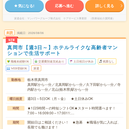
気になる!
応募へ進む
詳しく見る
派遣会社
マンパワーグループ株式会社 ケアサービス事業部 （医療福祉介護関連）
未読
掲載日
2026/08/06
NEW
真岡市【週3日～】ホテルライクな高齢者マン
ションで生活サポート
職種未経験OK
交通費別途支給あり
土日祝日が休み
残業なし
WEB登録OK
派遣
栃木県真岡市
勤務地
真岡駅から---分／北真岡駅から---分／久下田駅から---分／寺
内駅から---分／北山(栃木県)駅から---分
週3日～5日OK（月～金） ★土日休みOK
曜日頻度
★1日5時間～の時短シフトOK★スタート時間選べます！
時間
7:00～16:009:00～17:0011:…
開始日はご相談ください！ ★急募 ★職場が気に入れば、
期間
長期でも働けます！