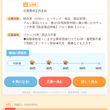
交通費
交通費規定内支給
軽作業（仕分け・ピッキング・検品、商品管理）
仕事内容
アルミ製品(コイル・板)の目視検査外観に傷が無いかのチェ
ック作業【取扱製品情報】アルミ素材【コイル・…
ブランクOK / 英語力不要
応募資格
◆経験者歓迎！〇まずは事前登録だけでもOK！履歴書不要
で気軽にオンライン登録★氏名・職種などを入力す…
職場の雰囲気
年齢層
20代
30代
40代
50代
60代
気になる!
応募へ進む
詳しく見る
派遣会社
株式会社綜合キャリアオプション 製造事業部（全国）
未読
掲載日
2026/08/06