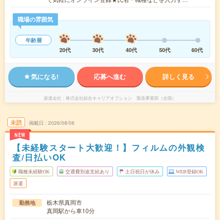
職場の雰囲気
年齢層
20代
30代
40代
50代
60代
気になる!
応募へ進む
詳しく見る
派遣会社
株式会社綜合キャリアオプション 製造事業部（全国）
未読
掲載日
2026/08/06
NEW
【未経験スタート大歓迎！】フィルムの外観検
査/日払いOK
職種未経験OK
交通費別途支給あり
土日祝日が休み
WEB登録OK
派遣
栃木県真岡市
勤務地
真岡駅から車10分