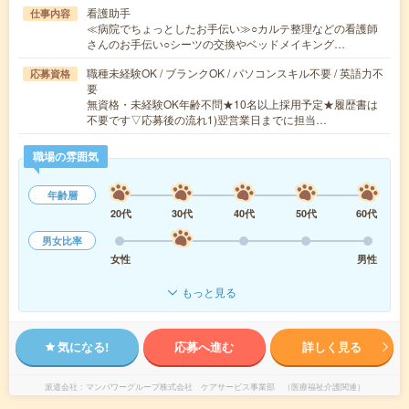
看護助手
仕事内容
≪病院でちょっとしたお手伝い≫○カルテ整理などの看護師
さんのお手伝い○シーツの交換やベッドメイキング…
職種未経験OK / ブランクOK / パソコンスキル不要 / 英語力不
応募資格
要
無資格・未経験OK年齢不問★10名以上採用予定★履歴書は
不要です▽応募後の流れ1)翌営業日までに担当…
職場の雰囲気
年齢層
20代
30代
40代
50代
60代
男女比率
女性
男性
もっと見る
気になる!
応募へ進む
詳しく見る
派遣会社
マンパワーグループ株式会社 ケアサービス事業部 （医療福祉介護関連）