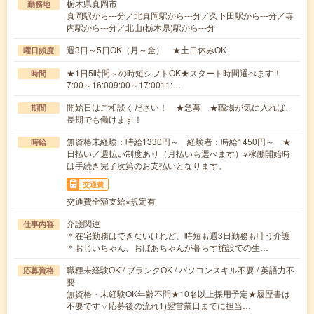
栃木県真岡市
勤務地
真岡駅から---分／北真岡駅から---分／久下田駅から---分／寺
内駅から---分／北山(栃木県)駅から---分
週3日～5日OK（月～金） ★土日休みOK
曜日頻度
★1日5時間～の時短シフトOK★スタート時間選べます！
時間
7:00～16:009:00～17:0011:…
開始日はご相談ください！ ★急募 ★職場が気に入れば、
期間
長期でも働けます！
無資格未経験：時給1330円～ 経験者：時給1450円～ ★
時給
日払い／週払い制度あり（月払いも選べます）※稼働開始時
は手続き完了次第のお支払いとなります。
交通費
交通費全額支給※規定有
介護関連
仕事内容
＊在宅勤務はできないけれど、時短も週3日勤務も叶う介護
＊おじいちゃん、おばあちゃんが暮らす施設での生…
職種未経験OK / ブランクOK / パソコンスキル不要 / 英語力不
応募資格
要
無資格・未経験OK年齢不問★10名以上採用予定★履歴書は
不要です▽応募後の流れ1)翌営業日までに担当…