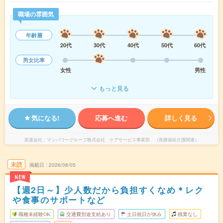
職場の雰囲気
年齢層
20代
30代
40代
50代
60代
男女比率
女性
男性
もっと見る
気になる!
応募へ進む
詳しく見る
派遣会社
マンパワーグループ株式会社 ケアサービス事業部 （医療福祉介護関連）
未読
掲載日
2026/08/05
NEW
【週2日～】少人数だから負担すくなめ＊レク
や食事のサポートなど
職種未経験OK
交通費別途支給あり
土日祝日が休み
残業なし