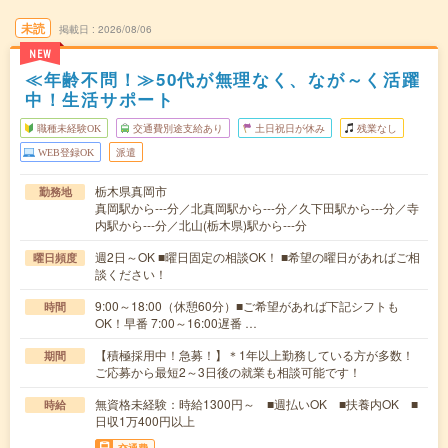
未読
掲載日
2026/08/06
NEW
≪年齢不問！≫50代が無理なく、なが～く活躍
中！生活サポート
職種未経験OK
交通費別途支給あり
土日祝日が休み
残業なし
WEB登録OK
派遣
栃木県真岡市
勤務地
真岡駅から---分／北真岡駅から---分／久下田駅から---分／寺
内駅から---分／北山(栃木県)駅から---分
週2日～OK ■曜日固定の相談OK！ ■希望の曜日があればご相
曜日頻度
談ください！
9:00～18:00（休憩60分）■ご希望があれば下記シフトも
時間
OK！早番 7:00～16:00遅番 …
【積極採用中！急募！】＊1年以上勤務している方が多数！
期間
ご応募から最短2～3日後の就業も相談可能です！
無資格未経験：時給1300円～ ■週払いOK ■扶養内OK ■
時給
日収1万400円以上