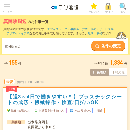
メニュー
気になる!
ログイン
検索
真岡駅周辺
のお仕事一覧
真岡駅の派遣のお仕事情報です。
オフィスワーク・事務系
、
営業・販売・サービス系
、
クリエイティブ系
などのお仕事を取り揃えています。さらに、
短期
・
単発
などの期
間や、
職種未経験OK
などのこだわり条件で絞り込んでいただけます。
条件の変更
また、
久下田駅
・
寺内駅
・
北真岡駅
・
北山(栃木県)駅
・
新治駅
など近隣駅のお仕事もご
真岡駅周辺
確認いただけます。
155
1,334
全
件
平均時給:
円
時給順
新着順
未読
掲載日
2026/08/06
NEW
【週3～4日で働きやすい＊】プラスチックシー
トの成形・機械操作・検査/日払いOK
職種未経験OK
交通費別途支給あり
WEB登録OK
派遣
栃木県真岡市
勤務地
真岡駅から車10分