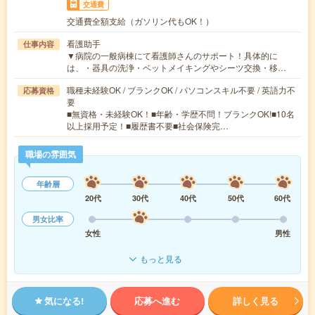
交通費
交通費全額支給（ガソリン代もOK！）
看護助手
仕事内容
▼病院の一般病棟にて看護師さんのサポート！具体的に
は、・器具の洗浄・ベットメイキングやシーツ交換・移…
職種未経験OK / ブランクOK / パソコンスキル不要 / 英語力不
応募資格
要
■無資格・未経験OK！■年齢・学歴不問！ブランクOK!■10名
以上採用予定！■履歴書不要■社会保険完…
職場の雰囲気
年齢層
20代
30代
40代
50代
60代
男女比率
女性
男性
もっと見る
気になる!
応募へ進む
詳しく見る