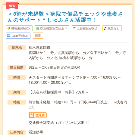
NEW
＜8割が未経験＞病院で備品チェックや患者さ
んのサポート＊しゅふさん活躍中！
職種未経験OK
交通費別途支給あり
土日祝日が休み
残業なし
WEB登録OK
派遣
栃木県真岡市
勤務地
真岡駅から---分／北真岡駅から---分／久下田駅から---分／寺
内駅から---分／北山(栃木県)駅から---分
週2日～OK ※曜日固定の相談OK
曜日頻度
★スタート時間選べます～シフト例～7:00～16:009:00～
時間
18:0011:00～20:00など…
【現在も積極採用中・急募】2カ月～
期間
無資格未経験：時給1180円～（日収9440円以上） ※扶養内
時給
OK
交通費
交通費全額支給（ガソリン代もOK！）
看護助手
仕事内容