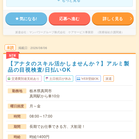
気になる!
応募へ進む
詳しく見る
派遣会社
マンパワーグループ株式会社 ケアサービス事業部 （医療福祉介護関連）
未読
掲載日
2026/08/06
NEW
【アナタのスキル活かしませんか？】アルミ製
品の目視検査/日払いOK
交通費別途支給あり
土日祝日が休み
WEB登録OK
派遣
栃木県真岡市
勤務地
真岡駅から車10分
月～金
曜日頻度
08:00～17:00
時間
長期でお仕事できる方、大歓迎！
期間
時給1400円
時給