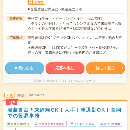
交通費
■ 交通費規定内支給 ※派遣先による
軽作業（仕分け・ピッキング・検品、商品管理）
仕事内容
＼チラシの仕分け／＜とってもシンプルなので未経験でも安
心！＞▼封入作業及び梱包▼雑誌や書籍などの仕分…
職種未経験OK / ブランクOK / パソコンスキル不要 / 英語力不
応募資格
要
▼未経験OK！（副業歓迎☆）▼高校生不可▼携帯電話をお
持ちの方（業務連絡に使用）※応募後のご連絡はメ…
気になる!
応募へ進む
詳しく見る
派遣会社
株式会社バイトレ（キャムコムグループ）
未読
掲載日
2026/08/05
NEW
服装自由＊未経験OK！大手！車通勤OK！真岡
での貿易事務
職種未経験OK
交通費別途支給あり
土日祝日が休み
WEB登録OK