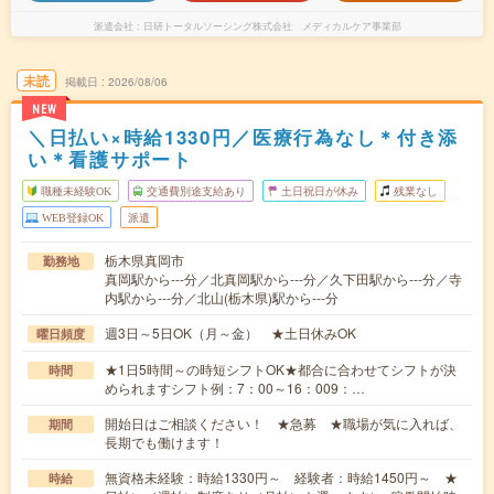
派遣会社
日研トータルソーシング株式会社 メディカルケア事業部
未読
掲載日
2026/08/06
NEW
＼日払い×時給1330円／医療行為なし＊付き添
い＊看護サポート
職種未経験OK
交通費別途支給あり
土日祝日が休み
残業なし
WEB登録OK
派遣
栃木県真岡市
勤務地
真岡駅から---分／北真岡駅から---分／久下田駅から---分／寺
内駅から---分／北山(栃木県)駅から---分
週3日～5日OK（月～金） ★土日休みOK
曜日頻度
★1日5時間～の時短シフトOK★都合に合わせてシフトが決
時間
められますシフト例：7：00～16：009：…
開始日はご相談ください！ ★急募 ★職場が気に入れば、
期間
長期でも働けます！
無資格未経験：時給1330円～ 経験者：時給1450円～ ★
時給