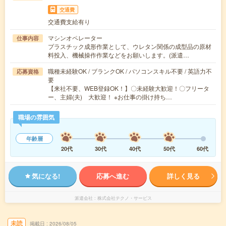
交通費
交通費支給有り
マシンオペレーター
仕事内容
プラスチック成形作業として、ウレタン関係の成型品の原材
料投入、機械操作作業などをお願いします。(派遣…
職種未経験OK / ブランクOK / パソコンスキル不要 / 英語力不
応募資格
要
【来社不要、WEB登録OK！】〇未経験大歓迎！〇フリータ
ー、主婦(夫) 大歓迎！ ※お仕事の掛け持ち…
職場の雰囲気
年齢層
20代
30代
40代
50代
60代
気になる!
応募へ進む
詳しく見る
派遣会社
株式会社テクノ・サービス
未読
掲載日
2026/08/05