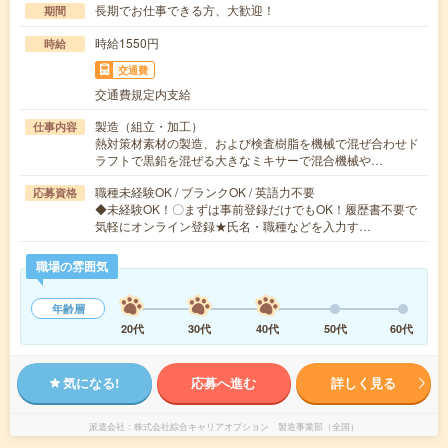
長期でお仕事できる方、大歓迎！
期間
時給1550円
時給
交通費
交通費規定内支給
製造（組立・加工）
仕事内容
熱対策材素材の製造、および検査樹脂を機械で混ぜ合わせド
ラフトで黒鉛を混ぜる大きなミキサーで混合機械や…
職種未経験OK / ブランクOK / 英語力不要
応募資格
◆未経験OK！〇まずは事前登録だけでもOK！履歴書不要で
気軽にオンライン登録★氏名・職種などを入力す…
職場の雰囲気
年齢層
20代
30代
40代
50代
60代
気になる!
応募へ進む
詳しく見る
派遣会社
株式会社綜合キャリアオプション 製造事業部（全国）