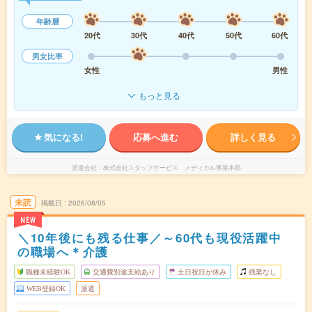
年齢層
20代
30代
40代
50代
60代
男女比率
女性
男性
もっと見る
気になる!
応募へ進む
詳しく見る
派遣会社
株式会社スタッフサービス メディカル事業本部
未読
掲載日
2026/08/05
NEW
＼10年後にも残る仕事／～60代も現役活躍中
の職場へ＊介護
職種未経験OK
交通費別途支給あり
土日祝日が休み
残業なし
WEB登録OK
派遣