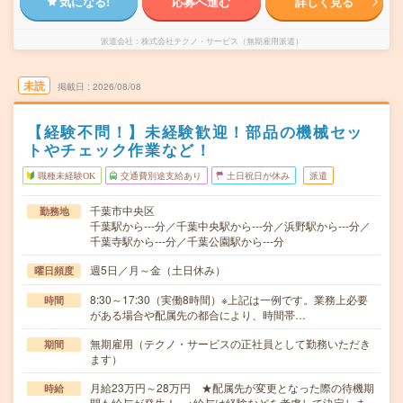
気になる!
応募へ進む
詳しく見る
派遣会社
株式会社テクノ・サービス（無期雇用派遣）
未読
掲載日
2026/08/08
【経験不問！】未経験歓迎！部品の機械セッ
トやチェック作業など！
職種未経験OK
交通費別途支給あり
土日祝日が休み
派遣
千葉市中央区
勤務地
千葉駅から---分／千葉中央駅から---分／浜野駅から---分／
千葉寺駅から---分／千葉公園駅から---分
週5日／月～金（土日休み）
曜日頻度
8:30～17:30（実働8時間）※上記は一例です。業務上必要
時間
がある場合や配属先の都合により、時間帯…
無期雇用（テクノ・サービスの正社員として勤務いただき
期間
ます）
月給23万円～28万円 ★配属先が変更となった際の待機期
時給
間も給与が発生！ ※給与は経験などを考慮して決定しま