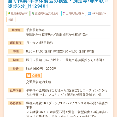
座り作業/半導体製品の検査・測定等/塚田駅～
徒歩6分_H129401
職種未経験OK
交通費別途支給あり
土日祝日が休み
WEB登録OK
派遣
千葉県船橋市
勤務地
塚田駅から徒歩6分／新船橋駅から徒歩12分
月～金／週5日勤務
曜日頻度
8:30～17:00(休憩1時間)20:30～5:00(休憩1時間)
時間
即日～長期（3ヶ月以上） 最短で応募開始から1週間！
期間
時給1600円～2000円
時給
交通費
交通費規定内支給
半導体や金属部品など様々な製品に対しコーティングを行
仕事内容
うお仕事です。マスキング：製品の処理前段階で、保…
職種未経験OK / ブランクOK / パソコンスキル不要 / 英語力
応募資格
不要
＜未経験OK！＞＃学歴不問＃髪色・髪型自由！○応募後の
流れ「応募する」ボタンをクリック↓メールにてw…