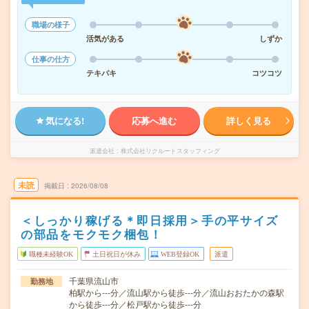
職場の様子
活気がある
しずか
仕事の仕方
テキパキ
コツコツ
気になる!
応募へ進む
詳しく見る
派遣会社
株式会社リクルートスタッフィング
未読
掲載日
2026/08/08
＜しっかり稼げる＊即日採用＞手の平サイズ
の部品をモクモク梱包！
職種未経験OK
土日祝日が休み
WEB登録OK
派遣
千葉県流山市
勤務地
柏駅から---分／流山駅から徒歩---分／流山おおたかの森駅
から徒歩---分／松戸駅から徒歩---分