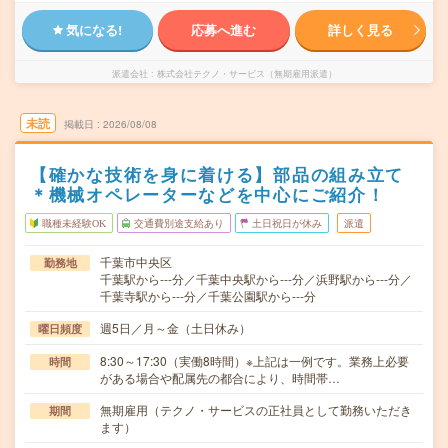
気になる!
応募へ進む
詳しく見る
派遣会社
株式会社テクノ・サービス（無期雇用派遣）
未読
掲載日
2026/08/08
【確かな技術を身に着ける】部品の組み立て
＊機械オペレーターなどを中心にご紹介！
職種未経験OK
交通費別途支給あり
土日祝日が休み
派遣
千葉市中央区
勤務地
千葉駅から---分／千葉中央駅から---分／浜野駅から---分／
千葉寺駅から---分／千葉公園駅から---分
週5日／月～金（土日休み）
曜日頻度
8:30～17:30（実働8時間）※上記は一例です。業務上必要
時間
がある場合や配属先の都合により、時間帯…
無期雇用（テクノ・サービスの正社員として勤務いただき
期間
ます）