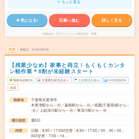
もっと見る
気になる!
応募へ進む
詳しく見る
派遣会社
UTエージェント株式会社 関東
未読
掲載日
2026/08/08
【残業少なめ】家事と両立！もくもくカンタ
ン軽作業＊8割が未経験スタート
職種未経験OK
交通費別途支給あり
土日祝日が休み
WEB登録OK
派遣
千葉県木更津市
勤務地
木更津駅から---分／巌根駅から---分／祇園(千葉県)駅から--
-分／上総清川駅から---分／東清川駅から---分
週5日
曜日頻度
日勤：8:00～17:002交替：8:30～17:00／20：30～05：
時間
003交替：7:00～14…