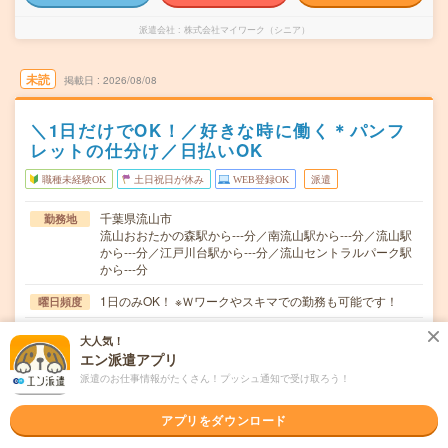
派遣会社
株式会社マイワーク（シニア）
未読
掲載日
2026/08/08
＼1日だけでOK！／好きな時に働く＊パンフ
レットの仕分け／日払いOK
職種未経験OK
土日祝日が休み
WEB登録OK
派遣
千葉県流山市
勤務地
流山おおたかの森駅から---分／南流山駅から---分／流山駅
から---分／江戸川台駅から---分／流山セントラルパーク駅
から---分
1日のみOK！ ※Ｗワークやスキマでの勤務も可能です！
曜日頻度
9:00～18:00希望の時間帯を選べます！＜シフト例＞・8：
時間
大人気！
30～12：00・10：00～19：0…
エン派遣アプリ
派遣のお仕事情報がたくさん！プッシュ通知で受け取ろう！
【急募】1日のみOK！ 即日スタートもOK！ ＜Ｗワーク
期間
や扶養内での勤務もＯＫです＞
アプリをダウンロード
時給1400円 ■日払い・週払いOK！(規定あり) ■現金日
時給