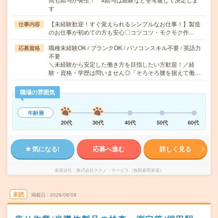
す
【未経験歓迎！すぐ覚えられるシンプルなお仕事！】製造
仕事内容
のお仕事が初めての方も安心〇コツコツ・モクモク作…
職種未経験OK / ブランクOK / パソコンスキル不要 / 英語力
応募資格
不要
＼未経験から安定した働き方を目指したい方歓迎！／経
験・資格・学歴は問いません◎「そろそろ腰を据えて働…
職場の雰囲気
年齢層
20代
30代
40代
50代
60代
気になる!
応募へ進む
詳しく見る
派遣会社
株式会社テクノ・サービス（無期雇用派遣）
未読
掲載日
2026/08/08