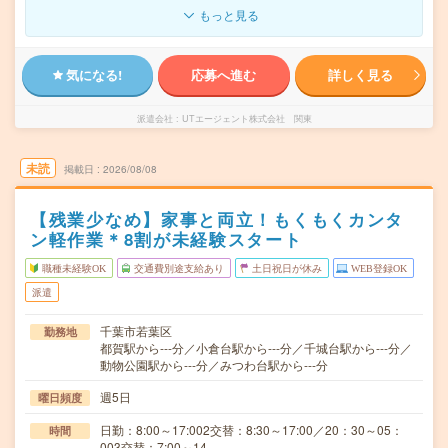
もっと見る
気になる!
応募へ進む
詳しく見る
派遣会社
UTエージェント株式会社 関東
未読
掲載日
2026/08/08
【残業少なめ】家事と両立！もくもくカンタ
ン軽作業＊8割が未経験スタート
職種未経験OK
交通費別途支給あり
土日祝日が休み
WEB登録OK
派遣
千葉市若葉区
勤務地
都賀駅から---分／小倉台駅から---分／千城台駅から---分／
動物公園駅から---分／みつわ台駅から---分
週5日
曜日頻度
日勤：8:00～17:002交替：8:30～17:00／20：30～05：
時間
003交替：7:00～14…