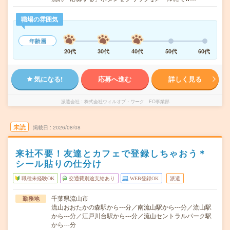
職場の雰囲気
年齢層
20代
30代
40代
50代
60代
気になる!
応募へ進む
詳しく見る
派遣会社
株式会社ウィルオブ・ワーク FO事業部
未読
掲載日
2026/08/08
来社不要！友達とカフェで登録しちゃおう＊
シール貼りの仕分け
職種未経験OK
交通費別途支給あり
WEB登録OK
派遣
千葉県流山市
勤務地
流山おおたかの森駅から---分／南流山駅から---分／流山駅
から---分／江戸川台駅から---分／流山セントラルパーク駅
から---分