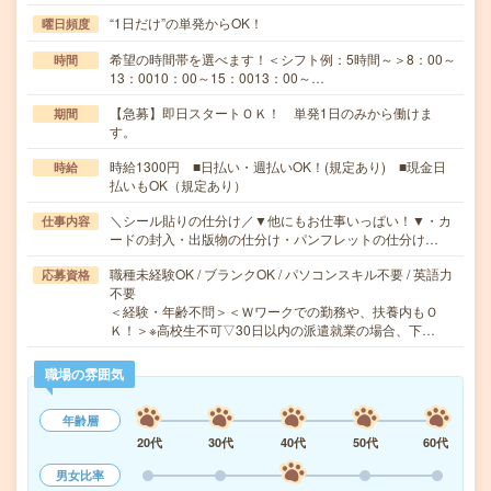
“1日だけ”の単発からOK！
曜日頻度
希望の時間帯を選べます！＜シフト例：5時間～＞8：00～
時間
13：0010：00～15：0013：00～…
【急募】即日スタートＯＫ！ 単発1日のみから働けま
期間
す。
時給1300円 ■日払い・週払いOK！(規定あり) ■現金日
時給
払いもOK（規定あり）
＼シール貼りの仕分け／▼他にもお仕事いっぱい！▼・カ
仕事内容
ードの封入・出版物の仕分け・パンフレットの仕分け…
職種未経験OK / ブランクOK / パソコンスキル不要 / 英語力
応募資格
不要
＜経験・年齢不問＞＜Ｗワークでの勤務や、扶養内もＯ
Ｋ！＞※高校生不可▽30日以内の派遣就業の場合、下…
職場の雰囲気
年齢層
20代
30代
40代
50代
60代
男女比率