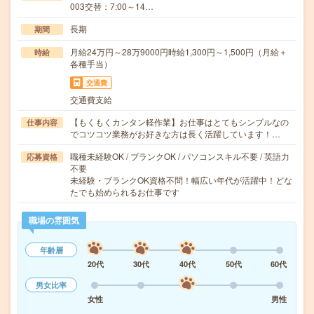
003交替：7:00～14…
長期
期間
月給24万円～28万9000円時給1,300円～1,500円（月給＋
時給
各種手当）
交通費
交通費支給
【もくもくカンタン軽作業】お仕事はとてもシンプルなの
仕事内容
でコツコツ業務がお好きな方は長く活躍しています！…
職種未経験OK / ブランクOK / パソコンスキル不要 / 英語力
応募資格
不要
未経験・ブランクOK資格不問！幅広い年代が活躍中！どな
たでも始められるお仕事です
職場の雰囲気
年齢層
20代
30代
40代
50代
60代
男女比率
女性
男性