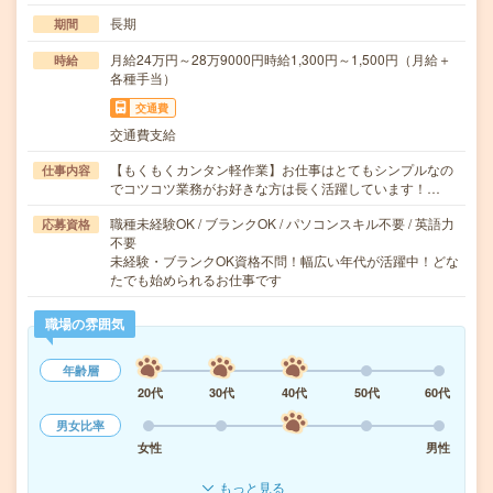
長期
期間
月給24万円～28万9000円時給1,300円～1,500円（月給＋
時給
各種手当）
交通費
交通費支給
【もくもくカンタン軽作業】お仕事はとてもシンプルなの
仕事内容
でコツコツ業務がお好きな方は長く活躍しています！…
職種未経験OK / ブランクOK / パソコンスキル不要 / 英語力
応募資格
不要
未経験・ブランクOK資格不問！幅広い年代が活躍中！どな
たでも始められるお仕事です
職場の雰囲気
年齢層
20代
30代
40代
50代
60代
男女比率
女性
男性
もっと見る