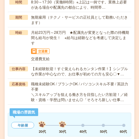
8:30～17:30（実働8時間）※上記は一例です。業務上必要
時間
がある場合や配属先の都合により、時間帯…
無期雇用（テクノ・サービスの正社員として勤務いただき
期間
ます）
月給23万円～28万円 ★配属先が変更となった際の待機期
時給
間も給与が発生！ ※給与は経験などを考慮して決定しま
す
交通費
交通費支給
【未経験歓迎！すぐ覚えられるカンタン作業！】シンプル
仕事内容
な作業が中心なので、お仕事が初めての方も安心〇▼…
職種未経験OK / ブランクOK / パソコンスキル不要 / 英語力
応募資格
不要
＼スキルアップを狙える働き方を目指したい方歓迎！／経
験・資格・学歴は問いません◎「そろそろ新しい仕事…
職場の雰囲気
年齢層
20代
30代
40代
50代
60代