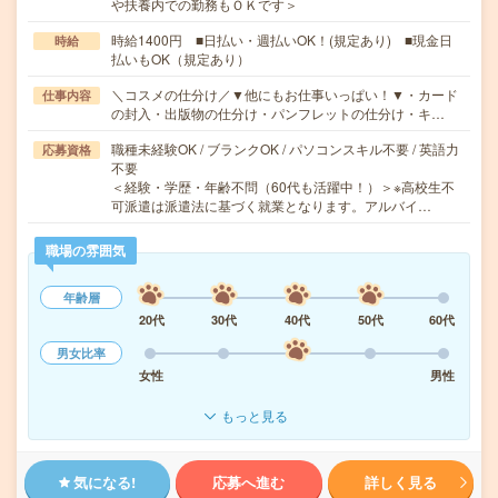
や扶養内での勤務もＯＫです＞
時給1400円 ■日払い・週払いOK！(規定あり) ■現金日
時給
払いもOK（規定あり）
＼コスメの仕分け／▼他にもお仕事いっぱい！▼・カード
仕事内容
の封入・出版物の仕分け・パンフレットの仕分け・キ…
職種未経験OK / ブランクOK / パソコンスキル不要 / 英語力
応募資格
不要
＜経験・学歴・年齢不問（60代も活躍中！）＞※高校生不
可派遣は派遣法に基づく就業となります。アルバイ…
職場の雰囲気
年齢層
20代
30代
40代
50代
60代
男女比率
女性
男性
もっと見る
気になる!
応募へ進む
詳しく見る