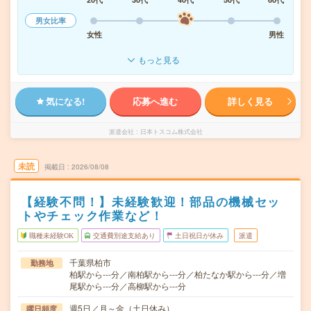
男女比率
女性
男性
もっと見る
気になる!
応募へ進む
詳しく見る
派遣会社
日本トスコム株式会社
未読
掲載日
2026/08/08
【経験不問！】未経験歓迎！部品の機械セッ
トやチェック作業など！
職種未経験OK
交通費別途支給あり
土日祝日が休み
派遣
千葉県柏市
勤務地
柏駅から---分／南柏駅から---分／柏たなか駅から---分／増
尾駅から---分／高柳駅から---分
週5日／月～金（土日休み）
曜日頻度