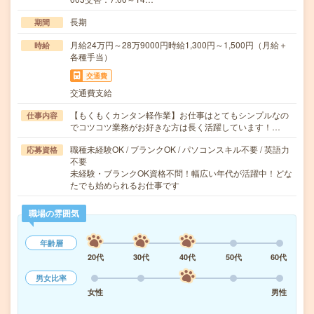
長期
期間
月給24万円～28万9000円時給1,300円～1,500円（月給＋
時給
各種手当）
交通費
交通費支給
【もくもくカンタン軽作業】お仕事はとてもシンプルなの
仕事内容
でコツコツ業務がお好きな方は長く活躍しています！…
職種未経験OK / ブランクOK / パソコンスキル不要 / 英語力
応募資格
不要
未経験・ブランクOK資格不問！幅広い年代が活躍中！どな
たでも始められるお仕事です
職場の雰囲気
年齢層
20代
30代
40代
50代
60代
男女比率
女性
男性