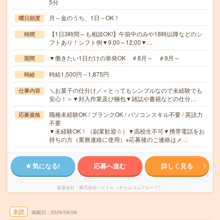
5分
月～金のうち、1日～OK！
曜日頻度
【1日3時間～も相談OK!】午前中のみや18時以降などのシ
時間
フトあり！シフト例▼9:00～12:00▼…
▼働きたい1日だけの単発OK ＃8月～ ＃9月～
期間
時給1,500円～1,875円
時給
＼お菓子の仕分け／＜とってもシンプルなので未経験でも
仕事内容
安心！＞▼封入作業及び梱包▼雑誌や書籍などの仕分…
職種未経験OK / ブランクOK / パソコンスキル不要 / 英語力
応募資格
不要
▼未経験OK！（副業歓迎☆）▼高校生不可▼携帯電話をお
持ちの方（業務連絡に使用）※応募後のご連絡はメ…
気になる!
応募へ進む
詳しく見る
派遣会社
株式会社バイトレ（キャムコムグループ）
未読
掲載日
2026/08/08