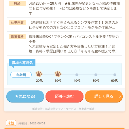
月給23万円～28万円 ★配属先が変更となった際の待機期
時給
間も給与が発生！ ※給与は経験などを考慮して決定しま
す
【未経験歓迎＊すぐ覚えられるシンプル作業！】製造のお
仕事内容
仕事が初めての方も安心〇コツコツ・モクモク作業が…
職種未経験OK / ブランクOK / パソコンスキル不要 / 英語力
応募資格
不要
＼未経験から安定した働き方を目指したい方歓迎！／経
験・資格・学歴は問いません◎「そろそろ腰を据えて専…
職場の雰囲気
年齢層
20代
30代
40代
50代
60代
気になる!
応募へ進む
詳しく見る
派遣会社
株式会社テクノ・サービス（無期雇用派遣）
未読
掲載日
2026/08/08