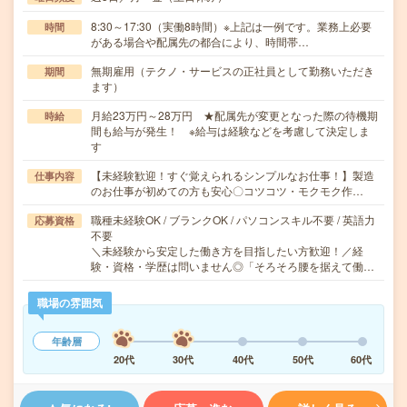
8:30～17:30（実働8時間）※上記は一例です。業務上必要
時間
がある場合や配属先の都合により、時間帯…
無期雇用（テクノ・サービスの正社員として勤務いただき
期間
ます）
月給23万円～28万円 ★配属先が変更となった際の待機期
時給
間も給与が発生！ ※給与は経験などを考慮して決定しま
す
【未経験歓迎！すぐ覚えられるシンプルなお仕事！】製造
仕事内容
のお仕事が初めての方も安心〇コツコツ・モクモク作…
職種未経験OK / ブランクOK / パソコンスキル不要 / 英語力
応募資格
不要
＼未経験から安定した働き方を目指したい方歓迎！／経
験・資格・学歴は問いません◎「そろそろ腰を据えて働…
職場の雰囲気
年齢層
20代
30代
40代
50代
60代