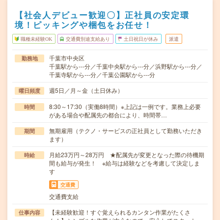
【社会人デビュー歓迎〇】正社員の安定環
境！ピッキングや梱包をお任せ！
職種未経験OK
交通費別途支給あり
土日祝日が休み
派遣
千葉市中央区
勤務地
千葉駅から---分／千葉中央駅から---分／浜野駅から---分／
千葉寺駅から---分／千葉公園駅から---分
週5日／月～金（土日休み）
曜日頻度
8:30～17:30（実働8時間）※上記は一例です。業務上必要
時間
がある場合や配属先の都合により、時間帯…
無期雇用（テクノ・サービスの正社員として勤務いただき
期間
ます）
月給23万円～28万円 ★配属先が変更となった際の待機期
時給
間も給与が発生！ ※給与は経験などを考慮して決定しま
す
交通費
交通費支給
【未経験歓迎！すぐ覚えられるカンタン作業がたくさ
仕事内容