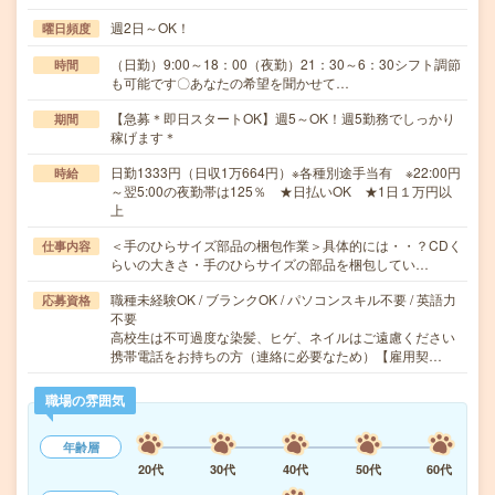
週2日～OK！
曜日頻度
（日勤）9:00～18：00（夜勤）21：30～6：30シフト調節
時間
も可能です〇あなたの希望を聞かせて…
【急募＊即日スタートOK】週5～OK！週5勤務でしっかり
期間
稼げます＊
日勤1333円（日収1万664円）※各種別途手当有 ※22:00円
時給
～翌5:00の夜勤帯は125％ ★日払いOK ★1日１万円以
上
＜手のひらサイズ部品の梱包作業＞具体的には・・？CDく
仕事内容
らいの大きさ・手のひらサイズの部品を梱包してい…
職種未経験OK / ブランクOK / パソコンスキル不要 / 英語力
応募資格
不要
高校生は不可過度な染髪、ヒゲ、ネイルはご遠慮ください
携帯電話をお持ちの方（連絡に必要なため）【雇用契…
職場の雰囲気
年齢層
20代
30代
40代
50代
60代