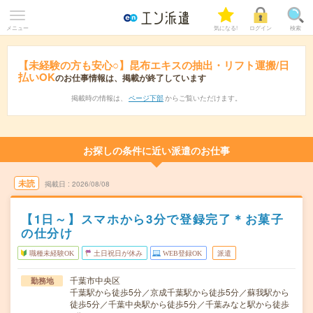
メニュー
気になる!
ログイン
検索
【未経験の方も安心○】昆布エキスの抽出・リフト運搬/日
払いOK
のお仕事情報は、掲載が終了しています
掲載時の情報は、
ページ下部
からご覧いただけます。
お探しの条件に近い派遣のお仕事
未読
掲載日
2026/08/08
【1日～】スマホから3分で登録完了＊お菓子
の仕分け
職種未経験OK
土日祝日が休み
WEB登録OK
派遣
千葉市中央区
勤務地
千葉駅から徒歩5分／京成千葉駅から徒歩5分／蘇我駅から
徒歩5分／千葉中央駅から徒歩5分／千葉みなと駅から徒歩