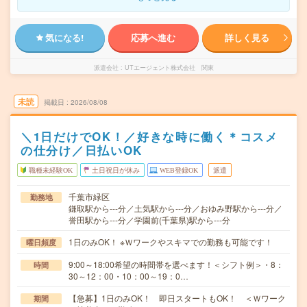
気になる!
応募へ進む
詳しく見る
派遣会社
UTエージェント株式会社 関東
未読
掲載日
2026/08/08
＼1日だけでOK！／好きな時に働く＊コスメ
の仕分け／日払いOK
職種未経験OK
土日祝日が休み
WEB登録OK
派遣
千葉市緑区
勤務地
鎌取駅から---分／土気駅から---分／おゆみ野駅から---分／
誉田駅から---分／学園前(千葉県)駅から---分
1日のみOK！ ※Ｗワークやスキマでの勤務も可能です！
曜日頻度
9:00～18:00希望の時間帯を選べます！＜シフト例＞・8：
時間
30～12：00・10：00～19：0…
【急募】1日のみOK！ 即日スタートもOK！ ＜Ｗワーク
期間