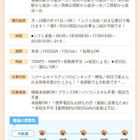
駅から徒歩---分／高根公団駅から徒歩---分／三咲駅から徒
歩---分
月～日曜の中で1日～OK！ ＊シフト自由！好きな曜日で働
曜日頻度
けます！＊週3～5日の固定のお仕事もご紹介可能です！
■シフト多数！09:00～18:0008:00～17:0013:00～
時間
22:0012:00～21:0…
単発（10日以内・1日のみ）＊短期もOK
期間
1333円～1666円＋初勤務手当（※規定による）★翌日払
時給
い・週払いOK！
＼ゲームキャラグッツのピッキング・梱包／初日で覚えら
仕事内容
れる簡単作業がたくさん！＊未経験でも大歓迎です＊…
職種未経験OK / ブランクOK / パソコンスキル不要 / 英語力
応募資格
不要
未経験OK！＊携帯電話をお持ちの方（連絡に必要なため）
＊高校生不可【雇用契約が30日以内の派遣は下記…
職場の雰囲気
年齢層
20代
30代
40代
50代
60代