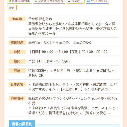
職種未経験OK
交通費別途支給あり
残業なし
WEB登録OK
派遣
千葉県習志野市
勤務地
幕張豊砂駅から徒歩8分／京成津田沼駅から徒歩---分／津
田沼駅から徒歩---分／新習志野駅から徒歩---分／京成大久
保駅から徒歩---分
単発1日～OK！＊平日のみ、土日のみOK
曜日頻度
【日勤】09：00～18：00【夜勤】20：30～29：30
時間
単発（10日以内・1日のみ）
期間
時給1333円～＋初勤務手当（※規定による）★翌日払い・
時給
週払いOK！
＜印刷物に関するお仕事！＞・製本補助・確認作業 など
仕事内容
▽おすすめポイント【未経験OK！】シンプル作業で…
職種未経験OK / ブランクOK / パソコンスキル不要 / 英語力
応募資格
不要
＊未経験OK！高校生は不可過度な染髪、ヒゲ、ネイルはご
遠慮ください携帯電話をお持ちの方（連絡に必要な…
職場の雰囲気