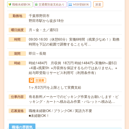
職種未経験OK
交通費別途支給あり
WEB登録OK
派遣
千葉県野田市
勤務地
野田市駅から徒歩18分
月～金・土／週5日
曜日頻度
09:00-16:00（休憩60分）実働6時間（残業少なめ！）勤務
時間
時間を下記の範囲で調整することも可…
即日～長期
期間
時給1484円 月収例 18万円 時給1484円×実働6h×週5日
時給
×4週+残業5h ※月収例を保証するものではありません。※
給与即受取りサービス利用可（利用条件有）
交通費
1ヶ月3万円を上限として実費支給
有名飲料メーカーでのピッキング作業をお願いします・ピ
仕事内容
ッキング・カートへ積み込み作業・パレットへ積み込…
職種未経験OK / ブランクOK / 英語力不要
応募資格
■未経験OK！
職場の雰囲気