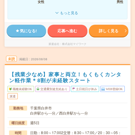
女性
男性
もっと見る
気になる!
応募へ進む
詳しく見る
派遣会社
株式会社マイワーク
未読
掲載日
2026/08/08
【残業少なめ】家事と両立！もくもくカンタ
ン軽作業＊8割が未経験スタート
職種未経験OK
交通費別途支給あり
土日祝日が休み
WEB登録OK
派遣
千葉県白井市
勤務地
白井駅から---分／西白井駅から---分
週5日
曜日頻度
日勤：8:00～17:002交替：8:30～17:00／20：30～05：
時間