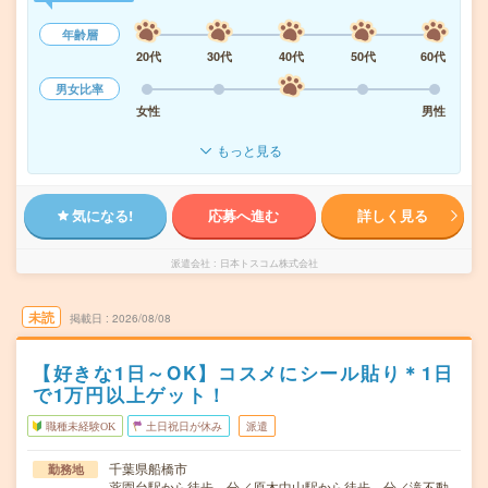
年齢層
20代
30代
40代
50代
60代
男女比率
女性
男性
もっと見る
気になる!
応募へ進む
詳しく見る
派遣会社
日本トスコム株式会社
未読
掲載日
2026/08/08
【好きな1日～OK】コスメにシール貼り＊1日
で1万円以上ゲット！
職種未経験OK
土日祝日が休み
派遣
千葉県船橋市
勤務地
薬園台駅から徒歩---分／原木中山駅から徒歩---分／滝不動