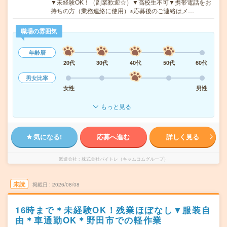
▼未経験OK！（副業歓迎☆）▼高校生不可▼携帯電話をお
持ちの方（業務連絡に使用）※応募後のご連絡はメ…
職場の雰囲気
年齢層
20代
30代
40代
50代
60代
男女比率
女性
男性
もっと見る
気になる!
応募へ進む
詳しく見る
派遣会社
株式会社バイトレ（キャムコムグループ）
未読
掲載日
2026/08/08
16時まで＊未経験OK！残業ほぼなし▼服装自
由＊車通勤OK＊野田市での軽作業