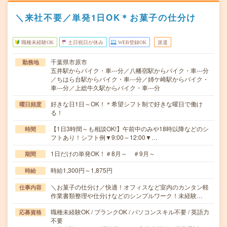
＼来社不要／単発1日OK＊お菓子の仕分け
職種未経験OK
土日祝日が休み
WEB登録OK
派遣
千葉県市原市
勤務地
五井駅からバイク・車---分／八幡宿駅からバイク・車---分
／ちはら台駅からバイク・車---分／姉ケ崎駅からバイク・
車---分／上総牛久駅からバイク・車---分
好きな日1日～OK！＊希望シフト制で好きな曜日で働け
曜日頻度
る！
【1日3時間～も相談OK!】午前中のみや18時以降などのシ
時間
フトあり！シフト例▼9:00～12:00▼…
1日だけの単発OK！＃8月～ ＃9月～
期間
時給1,300円～1,875円
時給
＼お菓子の仕分け／快適！オフィスなど室内のカンタン軽
仕事内容
作業書類整理や仕分けなどのシンプルワーク！未経験…
職種未経験OK / ブランクOK / パソコンスキル不要 / 英語力
応募資格
不要