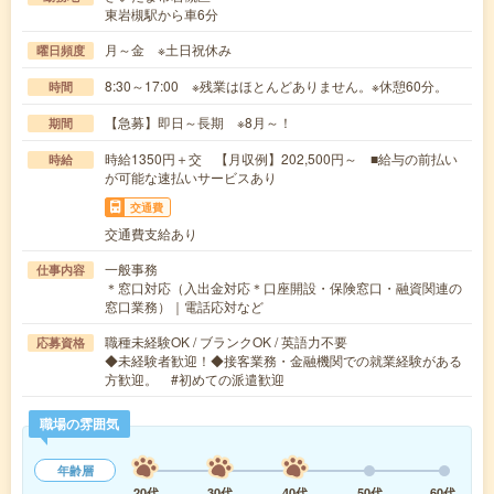
東岩槻駅から車6分
月～金 ※土日祝休み
曜日頻度
8:30～17:00 ※残業はほとんどありません。※休憩60分。
時間
【急募】即日～長期 ※8月～！
期間
時給1350円＋交 【月収例】202,500円～ ■給与の前払い
時給
が可能な速払いサービスあり
交通費
交通費支給あり
一般事務
仕事内容
＊窓口対応（入出金対応＊口座開設・保険窓口・融資関連の
窓口業務）｜電話応対など
職種未経験OK / ブランクOK / 英語力不要
応募資格
◆未経験者歓迎！◆接客業務・金融機関での就業経験がある
方歓迎。 #初めての派遣歓迎
職場の雰囲気
年齢層
20代
30代
40代
50代
60代