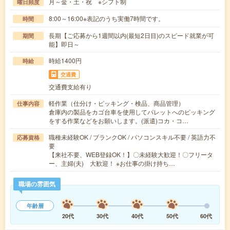
月～金・土・祝 ※シフト制
曜日頻度
8:00～16:00※表記のうち実働7時間です。
時間
長期【ご応募から1週間以内(最短2日目)のスピード就業が可
期間
能】即日～
時給1400円
時給
交通費
交通費支給有り
軽作業（仕分け・ピッキング・検品、商品管理）
仕事内容
倉庫内の製品をカゴ台車を使用してパレットへのピッキング
をする作業などをお願いします。(派遣)コカ・コ…
職種未経験OK / ブランクOK / パソコンスキル不要 / 英語力不
応募資格
要
【来社不要、WEB登録OK！】〇未経験大歓迎！〇フリータ
ー、主婦(夫) 大歓迎！ ※お仕事の掛け持ち…
職場の雰囲気
年齢層
20代
30代
40代
50代
60代