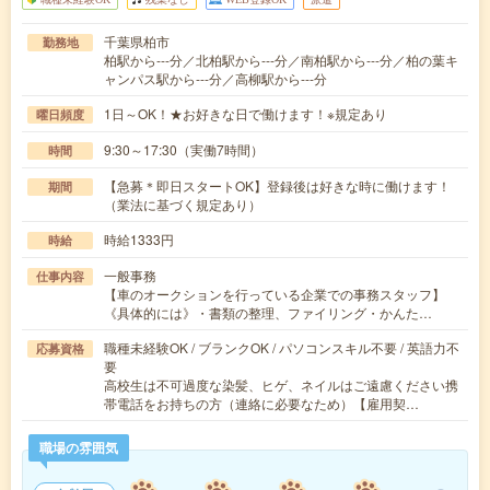
千葉県柏市
勤務地
柏駅から---分／北柏駅から---分／南柏駅から---分／柏の葉キ
ャンパス駅から---分／高柳駅から---分
1日～OK！★お好きな日で働けます！※規定あり
曜日頻度
9:30～17:30（実働7時間）
時間
【急募＊即日スタートOK】登録後は好きな時に働けます！
期間
（業法に基づく規定あり）
時給1333円
時給
一般事務
仕事内容
【車のオークションを行っている企業での事務スタッフ】
《具体的には》・書類の整理、ファイリング・かんた…
職種未経験OK / ブランクOK / パソコンスキル不要 / 英語力不
応募資格
要
高校生は不可過度な染髪、ヒゲ、ネイルはご遠慮ください携
帯電話をお持ちの方（連絡に必要なため）【雇用契…
職場の雰囲気