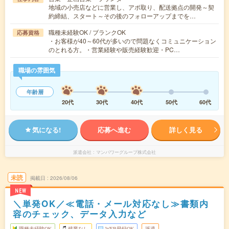
地域の小売店などに営業し、アポ取り、配送拠点の開発～契
約締結、スタート～その後のフォローアップまでを…
職種未経験OK / ブランクOK
応募資格
・お客様が40～60代が多いので問題なくコミュニケーション
のとれる方。・営業経験や販売経験歓迎・PC…
職場の雰囲気
年齢層
20代
30代
40代
50代
60代
気になる!
応募へ進む
詳しく見る
派遣会社
マンパワーグループ株式会社
未読
掲載日
2026/08/06
NEW
＼単発OK／≪電話・メール対応なし≫書類内
容のチェック、データ入力など
職種未経験OK
残業なし
WEB登録OK
派遣