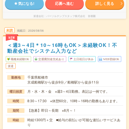
気になる!
応募へ進む
詳しく見る
派遣会社
パーソルテンプスタッフ株式会社 首都圏
未読
掲載日
2026/08/06
NEW
＜週3～4日＊10～16時もOK＞未経験OK！不
動産会社でシステム入力など
職種未経験OK
交通費別途支給あり
土日祝日が休み
WEB登録OK
派遣
千葉県船橋市
勤務地
京成船橋駅から徒歩9分／船橋駅から徒歩11分
月・水・木・金 ※週3～4日勤務。表記は一例です。
曜日頻度
8:30～17:30 ※休憩60分。10時～16時の勤務もあります。
時間
【急募】即日～長期 ※8月～！
期間
時給1300円＋交 ■給与の前払いが可能な速払いサービスあ
時給
り