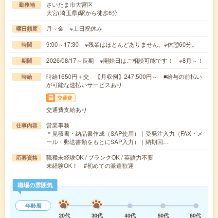
さいたま市大宮区
勤務地
大宮(埼玉県)駅から徒歩6分
月～金 ※土日祝休み
曜日頻度
9:00～17:30 ※残業はほとんどありません。※休憩60分。
時間
2026/08/17～長期 ※開始日はご相談可能です！ ※8月～！
期間
時給1650円＋交 【月収例】247,500円～ ■給与の前払い
時給
が可能な速払いサービスあり
交通費
交通費支給あり
営業事務
仕事内容
＊見積書・納品書作成（SAP使用）｜受発注入力（FAX・メ
ール・郵送書類をもとにSAP入力）｜納期回…
職種未経験OK / ブランクOK / 英語力不要
応募資格
未経験OK！ #初めての派遣歓迎
職場の雰囲気
年齢層
20代
30代
40代
50代
60代