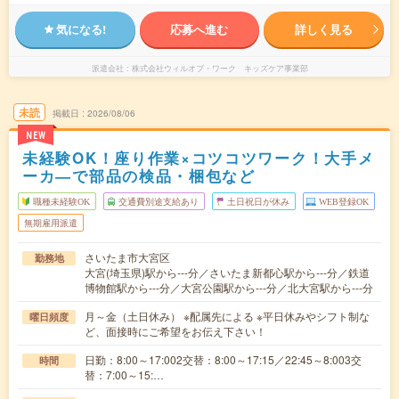
気になる!
応募へ進む
詳しく見る
派遣会社
株式会社ウィルオブ・ワーク キッズケア事業部
未読
掲載日
2026/08/06
NEW
未経験OK！座り作業×コツコツワーク！大手メ
ーカ―で部品の検品・梱包など
職種未経験OK
交通費別途支給あり
土日祝日が休み
WEB登録OK
無期雇用派遣
さいたま市大宮区
勤務地
大宮(埼玉県)駅から---分／さいたま新都心駅から---分／鉄道
博物館駅から---分／大宮公園駅から---分／北大宮駅から---分
月～金（土日休み） ※配属先による ※平日休みやシフト制な
曜日頻度
ど、面接時にご希望をお伝え下さい！
日勤：8:00～17:002交替：8:00～17:15／22:45～8:003交
時間
替：7:00～15:…