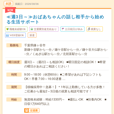
未読
掲載日
2026/08/06
NEW
≪週3日～≫おばあちゃんの話し相手から始め
る生活サポート
職種未経験OK
交通費別途支給あり
土日祝日が休み
残業なし
WEB登録OK
派遣
千葉県鎌ヶ谷市
勤務地
新鎌ケ谷駅から---分／鎌ケ谷駅から---分／鎌ケ谷大仏駅から-
--分／くぬぎ山駅から---分／北初富駅から---分
週3日～（週2日～も相談OK） ■曜日固定の相談OK！ ■希望
曜日頻度
の曜日があればご相談ください！
9:00～18:00（休憩60分）■ご希望があれば下記シフトも
時間
OK！早番 7:00～16:00遅番 …
【積極採用中！急募！】＊1年以上勤務している方が多数！
期間
ご応募から最短2～3日後の就業も相談可能です！
無資格未経験：時給1330円～ ■週払いOK ■扶養内OK ■
時給
日収1万640円以上
交通費