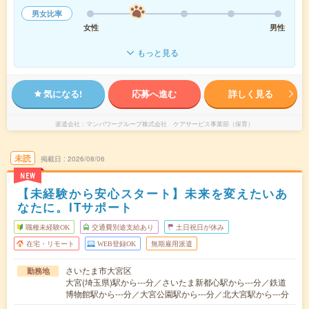
男女比率
女性
男性
もっと見る
気になる!
応募へ進む
詳しく見る
派遣会社
マンパワーグループ株式会社 ケアサービス事業部（保育）
未読
掲載日
2026/08/06
NEW
【未経験から安心スタート】未来を変えたいあ
なたに。ITサポート
職種未経験OK
交通費別途支給あり
土日祝日が休み
在宅・リモート
WEB登録OK
無期雇用派遣
さいたま市大宮区
勤務地
大宮(埼玉県)駅から---分／さいたま新都心駅から---分／鉄道
博物館駅から---分／大宮公園駅から---分／北大宮駅から---分