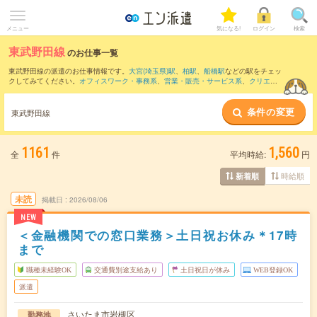
メニュー
気になる!
ログイン
検索
東武野田線
のお仕事一覧
東武野田線の派遣のお仕事情報です。
大宮(埼玉県)駅
、
柏駅
、
船橋駅
などの駅をチェッ
クしてみてください。
オフィスワーク・事務系
、
営業・販売・サービス系
、
クリエイ
ティブ系
などのお仕事を取り揃えています。さらに、
短期
・
単発
などの期間や、
職種
未経験OK
などのこだわり条件で絞り込んでいただけます。
条件の変更
東武野田線
1161
1,560
全
件
平均時給:
円
時給順
新着順
未読
掲載日
2026/08/06
NEW
＜金融機関での窓口業務＞土日祝お休み＊17時
まで
職種未経験OK
交通費別途支給あり
土日祝日が休み
WEB登録OK
派遣
さいたま市岩槻区
勤務地