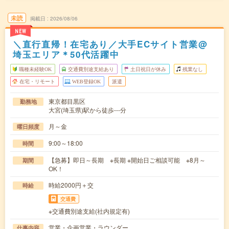
未読
掲載日
2026/08/06
NEW
＼直行直帰！在宅あり／大手ECサイト営業@
埼玉エリア＊50代活躍中
職種未経験OK
交通費別途支給あり
土日祝日が休み
残業なし
在宅・リモート
WEB登録OK
派遣
東京都目黒区
勤務地
大宮(埼玉県)駅から徒歩---分
月～金
曜日頻度
9:00～18:00
時間
【急募】即日～長期 ※長期 ※開始日ご相談可能 ※8月～
期間
OK！
時給2000円＋交
時給
交通費
※交通費別途支給(社内規定有)
営業・企画営業・ラウンダー
仕事内容