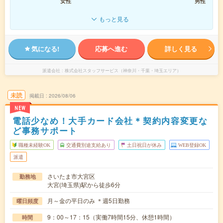
女性
男性
もっと見る
気になる!
応募へ進む
詳しく見る
派遣会社
株式会社スタッフサービス（神奈川・千葉・埼玉エリア）
未読
掲載日
2026/08/06
NEW
電話少なめ！大手カード会社＊契約内容変更な
ど事務サポート
職種未経験OK
交通費別途支給あり
土日祝日が休み
WEB登録OK
派遣
さいたま市大宮区
勤務地
大宮(埼玉県)駅から徒歩6分
月～金の平日のみ ＊週5日勤務
曜日頻度
9：00～17：15（実働7時間15分、休憩1時間）
時間