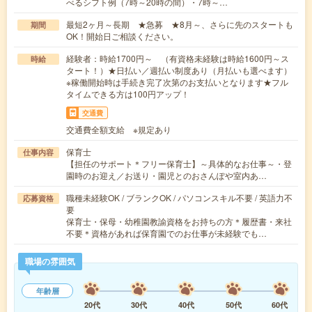
べるシフト例（7時～20時の間）・7時～…
最短2ヶ月～長期 ★急募 ★8月～、さらに先のスタートも
期間
OK！開始日ご相談ください。
経験者：時給1700円～ （有資格未経験は時給1600円～ス
時給
タート！）★日払い／週払い制度あり（月払いも選べます）
※稼働開始時は手続き完了次第のお支払いとなります★フル
タイムできる方は100円アップ！
交通費
交通費全額支給 ※規定あり
保育士
仕事内容
【担任のサポート＊フリー保育士】～具体的なお仕事～・登
園時のお迎え／お送り・園児とのおさんぽや室内あ…
職種未経験OK / ブランクOK / パソコンスキル不要 / 英語力不
応募資格
要
保育士・保母・幼稚園教諭資格をお持ちの方＊履歴書・来社
不要＊資格があれば保育園でのお仕事が未経験でも…
職場の雰囲気
年齢層
20代
30代
40代
50代
60代