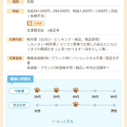
長期
期間
月給241,000円～294,000円 時給1,300円～1,500円（月給
時給
＋各種手当）
交通費
交通費支給 ※規定有
軽作業（仕分け・ピッキング・検品、商品管理）
仕事内容
＼カンタン×軽作業／コツコツ業務でお探しのあなたにもピ
ッタリの職場がきっと見つかります！自分らしく働…
職種未経験OK / ブランクOK / パソコンスキル不要 / 英語力不
応募資格
要
未経験・ブランクOK資格不問！幅広い年代が活躍中！
職場の雰囲気
年齢層
20代
30代
40代
50代
60代
男女比率
女性
男性
もっと見る