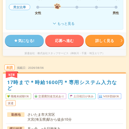
男女比率
女性
男性
もっと見る
気になる!
応募へ進む
詳しく見る
派遣会社
株式会社スタッフサービス（神奈川・千葉・埼玉エリア）
未読
掲載日
2026/08/06
NEW
17時まで＊時給1600円＊専用システム入力な
ど
職種未経験OK
交通費別途支給あり
土日祝日が休み
WEB登録OK
派遣
さいたま市大宮区
勤務地
大宮(埼玉県)駅から徒歩10分
月～金 ※土日祝休み
曜日頻度