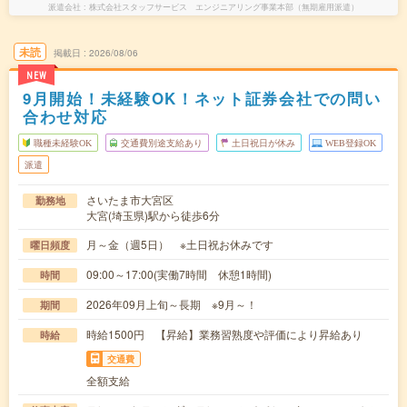
派遣会社
株式会社スタッフサービス エンジニアリング事業本部（無期雇用派遣）
未読
掲載日
2026/08/06
NEW
9月開始！未経験OK！ネット証券会社での問い
合わせ対応
職種未経験OK
交通費別途支給あり
土日祝日が休み
WEB登録OK
派遣
さいたま市大宮区
勤務地
大宮(埼玉県)駅から徒歩6分
月～金（週5日） ※土日祝お休みです
曜日頻度
09:00～17:00(実働7時間 休憩1時間)
時間
2026年09月上旬～長期 ※9月～！
期間
時給1500円 【昇給】業務習熟度や評価により昇給あり
時給
交通費
全額支給