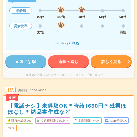
年齢層
20代
30代
40代
50代
60代
男女比率
女性
男性
もっと見る
気になる!
応募へ進む
詳しく見る
派遣会社
株式会社スタッフサービス（神奈川・千葉・埼玉エリア）
未読
掲載日
2026/08/06
NEW
【電話ナシ】未経験OK＊時給1650円＊残業ほ
ぼなし＊納品書作成など
職種未経験OK
交通費別途支給あり
土日祝日が休み
WEB登録OK
派遣