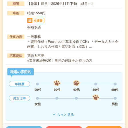
【急募】即日～2026年11月下旬 ※8月～！
期間
時給1550円
時給
交通費
全額支給
一般事務
仕事内容
＊資料作成（Powerpoint基本操作でOK）＊データ入力＊企
画書、しおりの作成＊電話対応（取次）…
英語力不要
応募資格
※業界未経験OK！事務の経験をお持ちの方
職場の雰囲気
年齢層
20代
30代
40代
50代
60代
男女比率
女性
男性
もっと見る