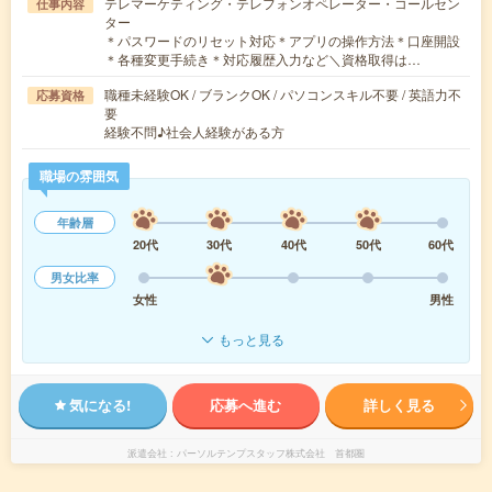
テレマーケティング・テレフォンオペレーター・コールセン
仕事内容
ター
＊パスワードのリセット対応＊アプリの操作方法＊口座開設
＊各種変更手続き＊対応履歴入力など＼資格取得は…
職種未経験OK / ブランクOK / パソコンスキル不要 / 英語力不
応募資格
要
経験不問♪社会人経験がある方
職場の雰囲気
年齢層
20代
30代
40代
50代
60代
男女比率
女性
男性
もっと見る
気になる!
応募へ進む
詳しく見る
派遣会社
パーソルテンプスタッフ株式会社 首都圏