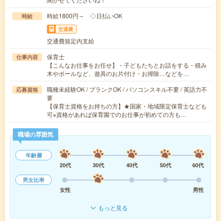
時給1800円～ ◇日払いOK
時給
交通費
交通費規定内支給
保育士
仕事内容
【こんなお仕事をお任せ】・子どもたちとお話をする・積み
木やボールなど、遊具のお片付け・お掃除…などを…
職種未経験OK / ブランクOK / パソコンスキル不要 / 英語力不
応募資格
要
【保育士資格をお持ちの方】★国家・地域限定保育士なども
可※資格があれば保育園でのお仕事が初めての方も…
職場の雰囲気
年齢層
20代
30代
40代
50代
60代
男女比率
女性
男性
もっと見る