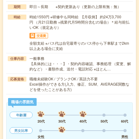
即日～長期 ※契約更新あり（更新の上限有無：無）
期間
時給1550円 ※研修中も同時給 【月収例】 約24万3,700
時給
円 （月21日勤務 +残業代月5時間分含むの場合）＊給与前払
いOK（規定あり）
交通費
全額支給 ※バス代は自宅最寄りのバス停から下車駅まで2km
以上ある場合に支給
一般事務
仕事内容
【具体的には・・・】・契約内容確認、事務処理 （変更、解
約など）・書類作成、送付・電話対応 ※ほとん…
職種未経験OK / ブランクOK / 英語力不要
応募資格
Excel操作ができる方(入力、修正、SUM、AVERAGE関数な
どを使ったことがある方)
職場の雰囲気
年齢層
20代
30代
40代
50代
60代
男女比率
女性
男性