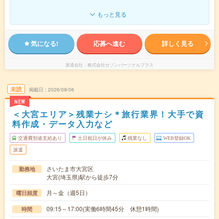
もっと見る
気になる!
応募へ進む
詳しく見る
派遣会社
株式会社セゾンパーソナルプラス
未読
掲載日
2026/08/06
NEW
＜大宮エリア＞残業ナシ＊旅行業界！大手で資
料作成・データ入力など
交通費別途支給あり
土日祝日が休み
残業なし
WEB登録OK
派遣
さいたま市大宮区
勤務地
大宮(埼玉県)駅から徒歩7分
月～金（週5日）
曜日頻度
09:15～17:00(実働6時間45分 休憩1時間)
時間