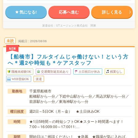
気になる!
応募へ進む
詳しく見る
派遣会社
UTエージェント株式会社 関東
未読
掲載日
2026/08/06
NEW
【船橋市】フルタイムじゃ働けない！という方
へ＊週2や時短も＊ケアスタッフ
職種未経験OK
交通費別途支給あり
土日祝日が休み
残業なし
WEB登録OK
派遣
千葉県船橋市
勤務地
船橋駅から---分／下総中山駅から---分／馬込沢駅から---分／
前原駅から---分／東海神駅から---分
週2日～5日OK（月～金） ★土日休みOK
曜日頻度
★1日5時間～の時短シフトOK★スタート時間選べます！
時間
7:00～16:009:00～17:0011:…
開始日はご相談ください！ ★急募 ★職場が気に入れば、
期間