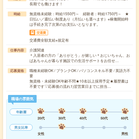
長期でも働けます！
無資格未経験：時給1550円～ 経験者：時給1750円～ ★
時給
日払い／週払い制度あり（月払いも選べます）※稼働開始時
は手続き完了次第のお支払いとなります。
交通費
交通費全額支給※規定有
介護関連
仕事内容
＊入居者の方の「ありがとう」が嬉しい＊おじいちゃん、お
ばあちゃんが暮らす施設での生活サポートをお任せ…
職種未経験OK / ブランクOK / パソコンスキル不要 / 英語力不
応募資格
要
無資格・未経験OK年齢不問★10名以上採用予定★履歴書は
不要です▽応募後の流れ1)翌営業日までに担当…
職場の雰囲気
年齢層
20代
30代
40代
50代
60代
男女比率
女性
男性