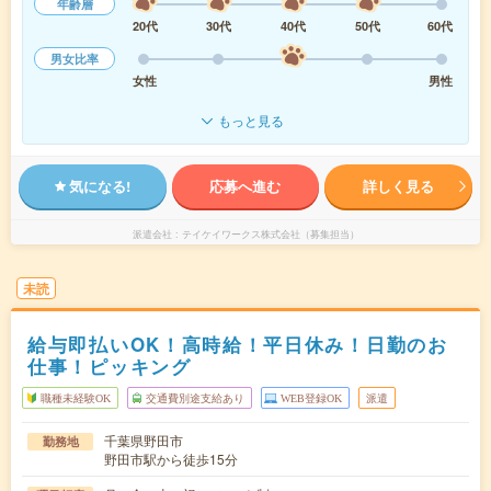
年齢層
20代
30代
40代
50代
60代
男女比率
女性
男性
もっと見る
気になる!
応募へ進む
詳しく見る
派遣会社
テイケイワークス株式会社（募集担当）
未読
給与即払いOK！高時給！平日休み！日勤のお
仕事！ピッキング
職種未経験OK
交通費別途支給あり
WEB登録OK
派遣
千葉県野田市
勤務地
野田市駅から徒歩15分