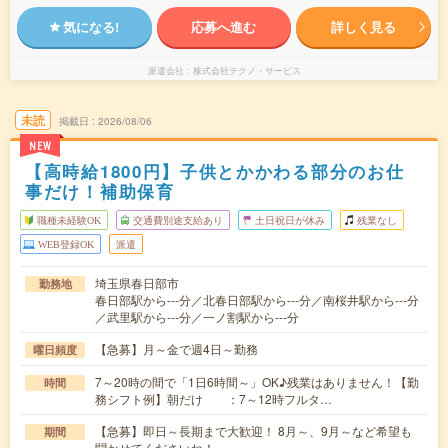
気になる!
応募へ進む
詳しく見る
派遣会社
株式会社テクノ・サービス
未読
掲載日
2026/08/06
NEW
【高時給1800円】子供とかかわる部分のお仕
事だけ！補助保育
職種未経験OK
交通費別途支給あり
土日祝日が休み
残業なし
WEB登録OK
派遣
埼玉県春日部市
勤務地
春日部駅から---分／北春日部駅から---分／南桜井駅から---分
／武里駅から---分／一ノ割駅から---分
【急募】月～金で週4日～勤務
曜日頻度
7～20時の間で「1日6時間～」OK♪残業はありません！【勤
時間
務シフト例】朝だけ ：7～12時フルタ…
【急募】即日～長期まで大歓迎！ 8月～、9月～など希望も
期間
聞かせてくださいね！