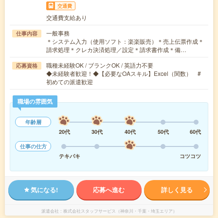
交通費
交通費支給あり
一般事務
仕事内容
＊システム入力（使用ソフト：楽楽販売）＊売上伝票作成＊
請求処理＊クレカ決済処理／設定＊請求書作成＊備…
職種未経験OK / ブランクOK / 英語力不要
応募資格
◆未経験者歓迎！◆【必要なOAスキル】Excel（関数） #
初めての派遣歓迎
職場の雰囲気
年齢層
20代
30代
40代
50代
60代
仕事の仕方
テキパキ
コツコツ
気になる!
応募へ進む
詳しく見る
派遣会社
株式会社スタッフサービス（神奈川・千葉・埼玉エリア）