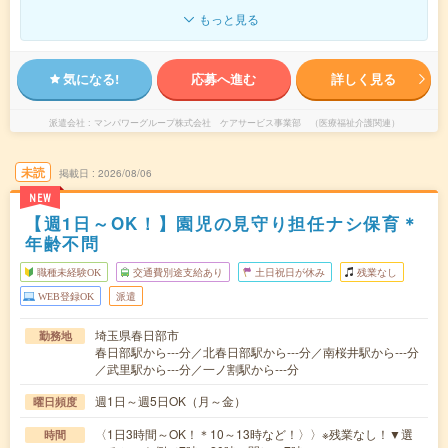
もっと見る
気になる!
応募へ進む
詳しく見る
派遣会社
マンパワーグループ株式会社 ケアサービス事業部 （医療福祉介護関連）
未読
掲載日
2026/08/06
NEW
【週1日～OK！】園児の見守り担任ナシ保育＊
年齢不問
職種未経験OK
交通費別途支給あり
土日祝日が休み
残業なし
WEB登録OK
派遣
埼玉県春日部市
勤務地
春日部駅から---分／北春日部駅から---分／南桜井駅から---分
／武里駅から---分／一ノ割駅から---分
週1日～週5日OK（月～金）
曜日頻度
〈1日3時間～OK！＊10～13時など！〉〉※残業なし！▼選
時間