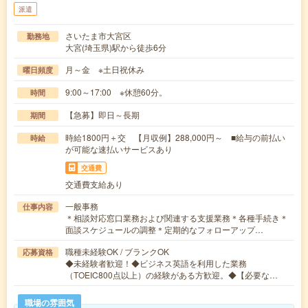
派遣
さいたま市大宮区
勤務地
大宮(埼玉県)駅から徒歩6分
月～金 ※土日祝休み
曜日頻度
9:00～17:00 ※休憩60分。
時間
【急募】即日～長期
期間
時給1800円＋交 【月収例】288,000円～ ■給与の前払い
時給
が可能な速払いサービスあり
交通費
交通費支給あり
一般事務
仕事内容
＊相談対応窓口業務および関連する支援業務＊各種手続き＊
面談スケジュールの調整＊定期的なフォローアップ…
職種未経験OK / ブランクOK
応募資格
◆未経験者歓迎！◆ビジネス英語を利用した業務
（TOEIC800点以上）の経験がある方歓迎。◆【必要な…
職場の雰囲気