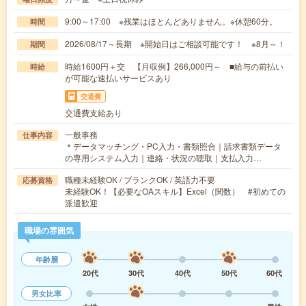
9:00～17:00 ※残業はほとんどありません。※休憩60分。
時間
2026/08/17～長期 ※開始日はご相談可能です！ ※8月～！
期間
時給1600円＋交 【月収例】266,000円～ ■給与の前払い
時給
が可能な速払いサービスあり
交通費
交通費支給あり
一般事務
仕事内容
＊データマッチング・PC入力・書類照合｜請求書類データ
の専用システム入力｜連絡・状況の聴取｜支払入力…
職種未経験OK / ブランクOK / 英語力不要
応募資格
未経験OK！【必要なOAスキル】Excel（関数） #初めての
派遣歓迎
職場の雰囲気
年齢層
20代
30代
40代
50代
60代
男女比率