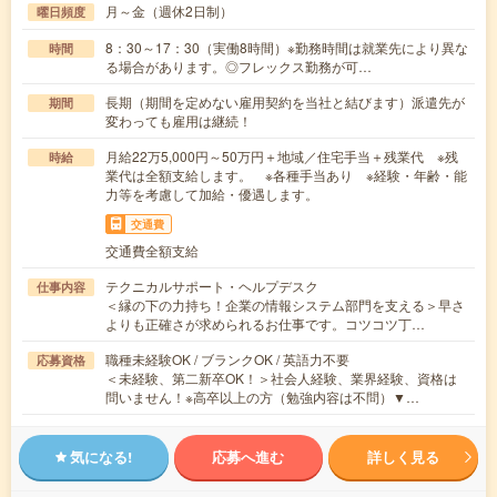
月～金（週休2日制）
曜日頻度
8：30～17：30（実働8時間）※勤務時間は就業先により異な
時間
る場合があります。◎フレックス勤務が可…
長期（期間を定めない雇用契約を当社と結びます）派遣先が
期間
変わっても雇用は継続！
月給22万5,000円～50万円＋地域／住宅手当＋残業代 ※残
時給
業代は全額支給します。 ※各種手当あり ※経験・年齢・能
力等を考慮して加給・優遇します。
交通費
交通費全額支給
テクニカルサポート・ヘルプデスク
仕事内容
＜縁の下の力持ち！企業の情報システム部門を支える＞早さ
よりも正確さが求められるお仕事です。コツコツ丁…
職種未経験OK / ブランクOK / 英語力不要
応募資格
＜未経験、第二新卒OK！＞社会人経験、業界経験、資格は
問いません！※高卒以上の方（勉強内容は不問）▼…
気になる!
応募へ進む
詳しく見る