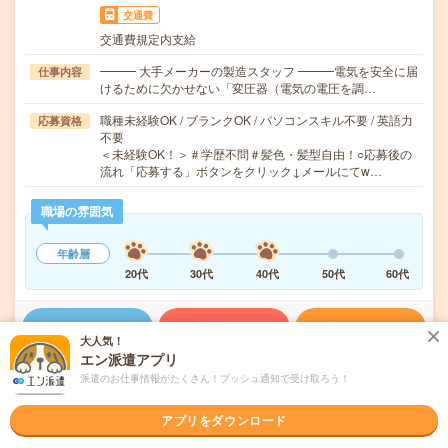
交通費
交通費規定内支給
━━━ 大手メーカーの製造スタッフ ━━━電気を安全に届
仕事内容
けるために欠かせない「変圧器（電気の電圧を調…
職種未経験OK / ブランクOK / パソコンスキル不要 / 英語力
応募資格
不要
＜未経験OK！＞＃学歴不問＃髪色・髪型自由！○応募後の
流れ「応募する」ボタンをクリック↓メールにてw…
職場の雰囲気
年齢層
20代
30代
40代
50代
60代
気になる!
応募へ進む
詳しく見る
大人気！
エン派遣アプリ
派遣会社
株式会社ウィルオブ・ワーク FO事業部
派遣のお仕事情報がたくさん！プッシュ通知で受け取ろう！
アプリをダウンロード
未読
掲載日
2026/08/06