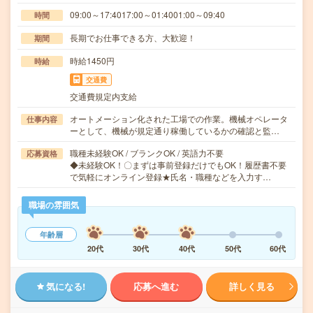
09:00～17:4017:00～01:4001:00～09:40
時間
長期でお仕事できる方、大歓迎！
期間
時給1450円
時給
交通費
交通費規定内支給
オートメーション化された工場での作業。機械オペレータ
仕事内容
ーとして、機械が規定通り稼働しているかの確認と監…
職種未経験OK / ブランクOK / 英語力不要
応募資格
◆未経験OK！〇まずは事前登録だけでもOK！履歴書不要
で気軽にオンライン登録★氏名・職種などを入力す…
職場の雰囲気
年齢層
20代
30代
40代
50代
60代
気になる!
応募へ進む
詳しく見る