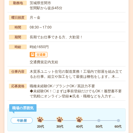
茨城県笠間市
勤務地
笠間駅から徒歩45分
月～金
曜日頻度
08:30～17:00
時間
長期でお仕事できる方、大歓迎！
期間
時給1650円
時給
交通費
交通費規定内支給
木質系ユニット住宅の製造業務！工場内で部屋を組み立て
仕事内容
るお仕事。組立や加工をして最後は梱包をします。木…
職種未経験OK / ブランクOK / 英語力不要
応募資格
◆未経験OK！〇まずは事前登録だけでもOK！履歴書不要
で気軽にオンライン登録★氏名・職種などを入力す…
職場の雰囲気
年齢層
20代
30代
40代
50代
60代