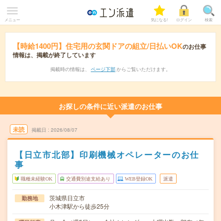
メニュー
気になる!
ログイン
検索
【時給1400円】住宅用の玄関ドアの組立/日払いOK
のお仕事
情報は、掲載が終了しています
掲載時の情報は、
ページ下部
からご覧いただけます。
お探しの条件に近い派遣のお仕事
未読
掲載日
2026/08/07
【日立市北部】印刷機械オペレーターのお仕
事
職種未経験OK
交通費別途支給あり
WEB登録OK
派遣
茨城県日立市
勤務地
小木津駅から徒歩25分