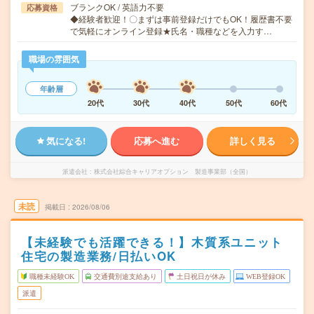
ブランクOK / 英語力不要
応募資格
◆経験者歓迎！〇まずは事前登録だけでもOK！履歴書不要
で気軽にオンライン登録★氏名・職種などを入力す…
職場の雰囲気
年齢層
20代
30代
40代
50代
60代
気になる!
応募へ進む
詳しく見る
派遣会社
株式会社綜合キャリアオプション 製造事業部（全国）
未読
掲載日
2026/08/06
【未経験でも活躍できる！】木質系ユニット
住宅の製造業務/日払いOK
職種未経験OK
交通費別途支給あり
土日祝日が休み
WEB登録OK
派遣