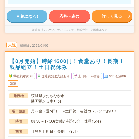
気になる!
応募へ進む
詳しく見る
派遣会社
パーソルテンプスタッフ株式会社 北関東エリア
未読
掲載日
2026/08/06
【8月開始】時給1600円！食堂あり！長期！
製品組立！土日祝休み
職種未経験OK
交通費別途支給あり
土日祝日が休み
WEB登録OK
派遣
茨城県ひたちなか市
勤務地
勝田駅から車10分
月～金（週5日） ※土日祝＋会社カレンダーあり！
曜日頻度
08:30～17:00(実働7時間45分 休憩45分)
時間
【急募】即日～長期 ※8月～！
期間