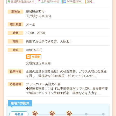
交通費別途支給あり
土日祝日が休み
WEB登録OK
派遣
茨城県筑西市
勤務地
玉戸駅から車20分
月～金
曜日頻度
13:00～22:00
時間
長期でお仕事できる方、大歓迎！
期間
時給1500円
時給
交通費
交通費規定内支給
金属の温度を測る温度計の検査業務。ガラスの管に金属線
仕事内容
を通し、温度計を20cm程度～60センチくらいの…
ブランクOK / 英語力不要
応募資格
◆経験者歓迎！〇まずは事前登録だけでもOK！履歴書不要
で気軽にオンライン登録★氏名・職種などを入力す…
職場の雰囲気
年齢層