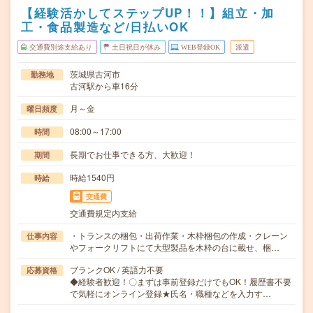
【経験活かしてステップUP！！】組立・加
工・食品製造など/日払いOK
交通費別途支給あり
土日祝日が休み
WEB登録OK
派遣
茨城県古河市
勤務地
古河駅から車16分
月～金
曜日頻度
08:00～17:00
時間
長期でお仕事できる方、大歓迎！
期間
時給1540円
時給
交通費
交通費規定内支給
・トランスの梱包・出荷作業・木枠梱包の作成・クレーン
仕事内容
やフォークリフトにて大型製品を木枠の台に載せ、梱…
ブランクOK / 英語力不要
応募資格
◆経験者歓迎！〇まずは事前登録だけでもOK！履歴書不要
で気軽にオンライン登録★氏名・職種などを入力す…