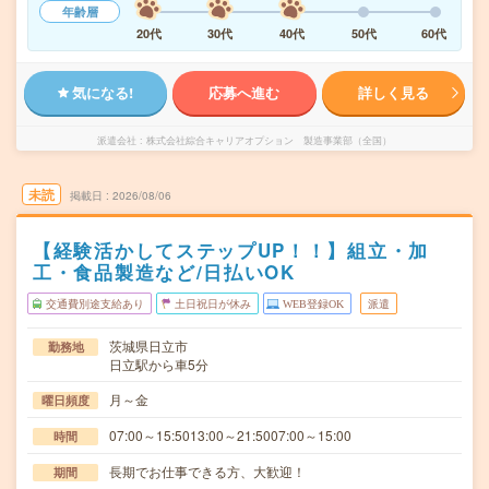
年齢層
20代
30代
40代
50代
60代
気になる!
応募へ進む
詳しく見る
派遣会社
株式会社綜合キャリアオプション 製造事業部（全国）
未読
掲載日
2026/08/06
【経験活かしてステップUP！！】組立・加
工・食品製造など/日払いOK
交通費別途支給あり
土日祝日が休み
WEB登録OK
派遣
茨城県日立市
勤務地
日立駅から車5分
月～金
曜日頻度
07:00～15:5013:00～21:5007:00～15:00
時間
長期でお仕事できる方、大歓迎！
期間