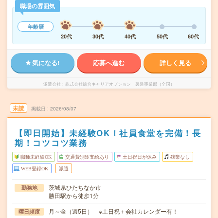
職場の雰囲気
年齢層
20代
30代
40代
50代
60代
気になる!
応募へ進む
詳しく見る
派遣会社
株式会社綜合キャリアオプション 製造事業部（全国）
未読
掲載日
2026/08/07
【即日開始】未経験OK！社員食堂を完備！長
期！コツコツ業務
職種未経験OK
交通費別途支給あり
土日祝日が休み
残業なし
WEB登録OK
派遣
茨城県ひたちなか市
勤務地
勝田駅から徒歩1分
月～金（週5日） ※土日祝＋会社カレンダー有！
曜日頻度