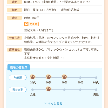
8:30～17:30（実働8時間）＊残業は基本ありません
時間
即日～長期（3ヶ月更新） ※開始日応相談
期間
時給1460円
時給
交通費
規定支給（1万円まで）
小物部品（電材）のカンタンな出荷前検査、梱包、材料供
仕事内容
給作業。未経験の方でもスグに覚えていただけます。…
職種未経験OK / ブランクOK / パソコンスキル不要 / 英語力
応募資格
不要
未経験者大歓迎！女性活躍中！
職場の雰囲気
年齢層
20代
30代
40代
50代
60代
男女比率
女性
男性
もっと見る