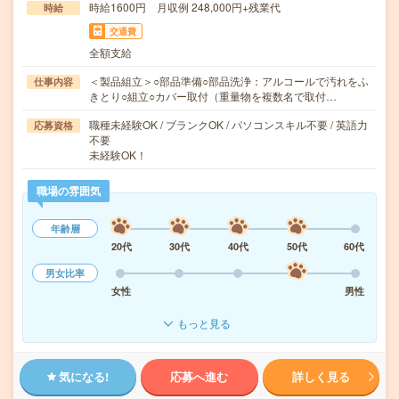
時給1600円 月収例 248,000円+残業代
時給
交通費
全額支給
＜製品組立＞○部品準備○部品洗浄：アルコールで汚れをふ
仕事内容
きとり○組立○カバー取付（重量物を複数名で取付…
職種未経験OK / ブランクOK / パソコンスキル不要 / 英語力
応募資格
不要
未経験OK！
職場の雰囲気
年齢層
20代
30代
40代
50代
60代
男女比率
女性
男性
もっと見る
気になる!
応募へ進む
詳しく見る