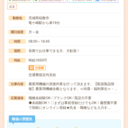
派遣
茨城県稲敷市
勤務地
竜ケ崎駅から車19分
月～金
曜日頻度
08:00～16:45
時間
長期でお仕事できる方、大歓迎！
期間
時給1650円
時給
交通費
交通費規定内支給
農業用機械の溶接作業を行って頂きます。【取扱製品情
仕事内容
報】農業用機械全般となります。≪待遇・福利厚生≫・…
職種未経験OK / ブランクOK / 英語力不要
応募資格
◆未経験OK！〇まずは事前登録だけでもOK！履歴書不要
で気軽にオンライン登録★氏名・職種などを入力す…
職場の雰囲気