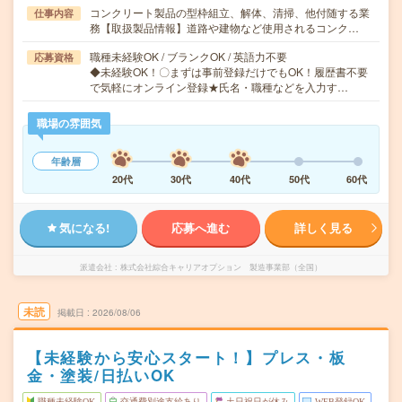
コンクリート製品の型枠組立、解体、清掃、他付随する業
仕事内容
務【取扱製品情報】道路や建物など使用されるコンク…
職種未経験OK / ブランクOK / 英語力不要
応募資格
◆未経験OK！〇まずは事前登録だけでもOK！履歴書不要
で気軽にオンライン登録★氏名・職種などを入力す…
職場の雰囲気
年齢層
20代
30代
40代
50代
60代
気になる!
応募へ進む
詳しく見る
派遣会社
株式会社綜合キャリアオプション 製造事業部（全国）
未読
掲載日
2026/08/06
【未経験から安心スタート！】プレス・板
金・塗装/日払いOK
職種未経験OK
交通費別途支給あり
土日祝日が休み
WEB登録OK