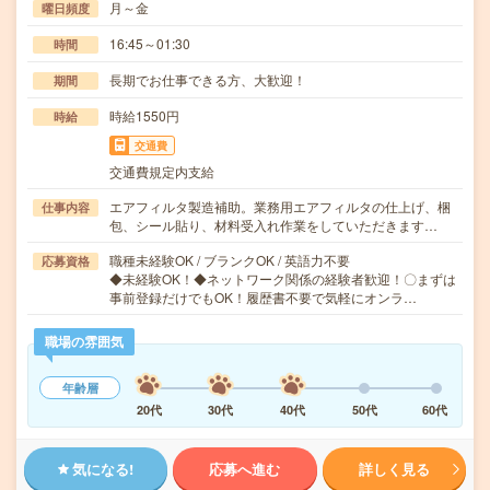
月～金
曜日頻度
16:45～01:30
時間
長期でお仕事できる方、大歓迎！
期間
時給1550円
時給
交通費
交通費規定内支給
エアフィルタ製造補助。業務用エアフィルタの仕上げ、梱
仕事内容
包、シール貼り、材料受入れ作業をしていただきます…
職種未経験OK / ブランクOK / 英語力不要
応募資格
◆未経験OK！◆ネットワーク関係の経験者歓迎！〇まずは
事前登録だけでもOK！履歴書不要で気軽にオンラ…
職場の雰囲気
年齢層
20代
30代
40代
50代
60代
気になる!
応募へ進む
詳しく見る