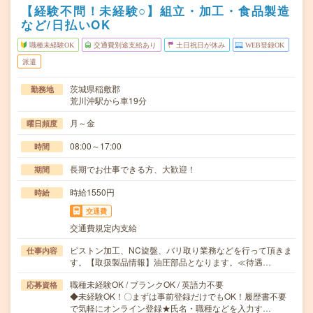
【経験不問！未経験○】組立・加工・食品製造
など/日払いOK
職種未経験OK
交通費別途支給あり
土日祝日が休み
WEB登録OK
派遣
茨城県稲敷郡
勤務地
荒川沖駅から車19分
月～金
曜日頻度
08:00～17:00
時間
長期でお仕事できる方、大歓迎！
期間
時給1550円
時給
交通費
交通費規定内支給
ピストン加工、NC旋盤、バリ取り業務などを行って頂きま
仕事内容
す。【取扱製品情報】油圧部品となります。≪待遇…
職種未経験OK / ブランクOK / 英語力不要
応募資格
◆未経験OK！〇まずは事前登録だけでもOK！履歴書不要
で気軽にオンライン登録★氏名・職種などを入力す…