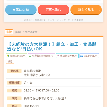
気になる!
応募へ進む
詳しく見る
派遣会社
株式会社マーキュリー キャリア・サービス事業部
未読
掲載日
2026/08/07
【未経験の方大歓迎！】組立・加工・食品製
造など/日払いOK
職種未経験OK
交通費別途支給あり
土日祝日が休み
WEB登録OK
派遣
茨城県稲敷郡
勤務地
荒川沖駅から車19分
月～金
曜日頻度
08:00～17:0017:00～02:00
時間
長期でお仕事できる方、大歓迎！
期間
時給1550円
時給