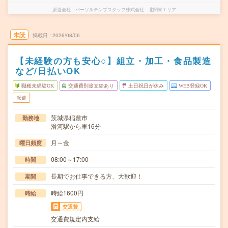
派遣会社
パーソルテンプスタッフ株式会社 北関東エリア
未読
掲載日
2026/08/06
【未経験の方も安心○】組立・加工・食品製造
など/日払いOK
職種未経験OK
交通費別途支給あり
土日祝日が休み
WEB登録OK
派遣
茨城県稲敷市
勤務地
滑河駅から車16分
月～金
曜日頻度
08:00～17:00
時間
長期でお仕事できる方、大歓迎！
期間
時給1600円
時給
交通費
交通費規定内支給