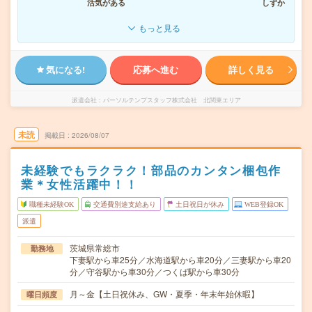
活気がある
しずか
もっと見る
気になる!
応募へ進む
詳しく見る
派遣会社
パーソルテンプスタッフ株式会社 北関東エリア
未読
掲載日
2026/08/07
未経験でもラクラク！部品のカンタン梱包作
業＊女性活躍中！！
職種未経験OK
交通費別途支給あり
土日祝日が休み
WEB登録OK
派遣
茨城県常総市
勤務地
下妻駅から車25分／水海道駅から車20分／三妻駅から車20
分／守谷駅から車30分／つくば駅から車30分
月～金【土日祝休み、GW・夏季・年末年始休暇】
曜日頻度