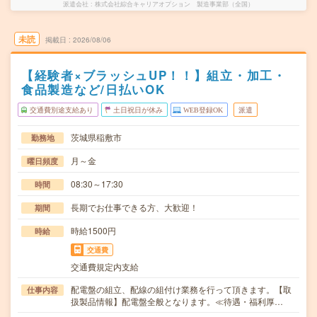
派遣会社
株式会社綜合キャリアオプション 製造事業部（全国）
未読
掲載日
2026/08/06
【経験者×ブラッシュUP！！】組立・加工・
食品製造など/日払いOK
交通費別途支給あり
土日祝日が休み
WEB登録OK
派遣
茨城県稲敷市
勤務地
月～金
曜日頻度
08:30～17:30
時間
長期でお仕事できる方、大歓迎！
期間
時給1500円
時給
交通費
交通費規定内支給
配電盤の組立、配線の組付け業務を行って頂きます。【取
仕事内容
扱製品情報】配電盤全般となります。≪待遇・福利厚…