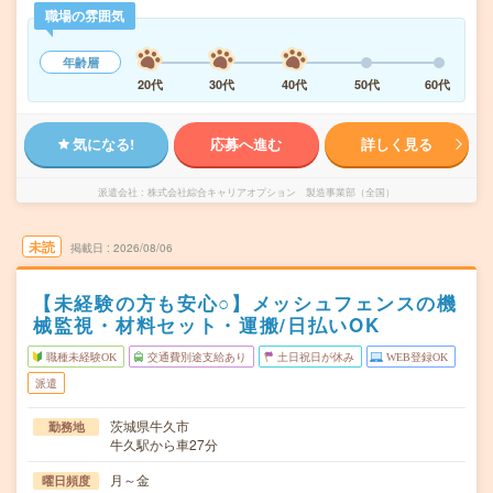
職場の雰囲気
年齢層
20代
30代
40代
50代
60代
気になる!
応募へ進む
詳しく見る
派遣会社
株式会社綜合キャリアオプション 製造事業部（全国）
未読
掲載日
2026/08/06
【未経験の方も安心○】メッシュフェンスの機
械監視・材料セット・運搬/日払いOK
職種未経験OK
交通費別途支給あり
土日祝日が休み
WEB登録OK
派遣
茨城県牛久市
勤務地
牛久駅から車27分
月～金
曜日頻度