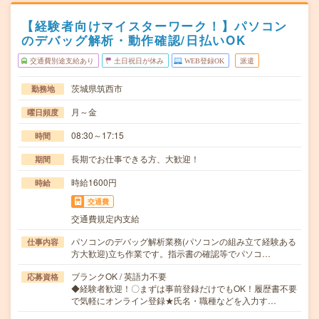
【経験者向けマイスターワーク！】パソコン
のデバッグ解析・動作確認/日払いOK
交通費別途支給あり
土日祝日が休み
WEB登録OK
派遣
茨城県筑西市
勤務地
月～金
曜日頻度
08:30～17:15
時間
長期でお仕事できる方、大歓迎！
期間
時給1600円
時給
交通費
交通費規定内支給
パソコンのデバッグ解析業務(パソコンの組み立て経験ある
仕事内容
方大歓迎)立ち作業です。指示書の確認等でパソコ…
ブランクOK / 英語力不要
応募資格
◆経験者歓迎！〇まずは事前登録だけでもOK！履歴書不要
で気軽にオンライン登録★氏名・職種などを入力す…