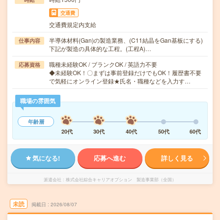
交通費
交通費規定内支給
半導体材料(Gan)の製造業務、(C11結晶をGan基板にする)
仕事内容
下記が製造の具体的な工程。(工程A)…
職種未経験OK / ブランクOK / 英語力不要
応募資格
◆未経験OK！〇まずは事前登録だけでもOK！履歴書不要
で気軽にオンライン登録★氏名・職種などを入力す…
職場の雰囲気
年齢層
20代
30代
40代
50代
60代
気になる!
応募へ進む
詳しく見る
派遣会社
株式会社綜合キャリアオプション 製造事業部（全国）
未読
掲載日
2026/08/07