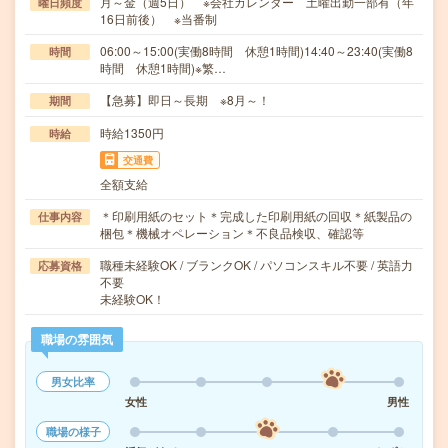
月～金（週5日） ※会社カレンダー 土曜出勤一部有（年
曜日頻度
16日前後） ※当番制
06:00～15:00(実働8時間 休憩1時間)14:40～23:40(実働8
時間
時間 休憩1時間)※繁…
【急募】即日～長期 ※8月～！
期間
時給1350円
時給
交通費
全額支給
＊印刷用紙のセット＊完成した印刷用紙の回収＊紙製品の
仕事内容
梱包＊機械オペレーション＊不良品検収、確認等
職種未経験OK / ブランクOK / パソコンスキル不要 / 英語力
応募資格
不要
未経験OK！
職場の雰囲気
男女比率
女性
男性
職場の様子