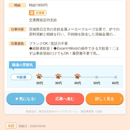
時給1900円
時給
交通費
交通費規定内支給
茨城県日立市の非鉄金属メーカーグループ企業で、炉での
仕事内容
原料溶解と精錬を行い、不純物を除去した溶融金属の…
ブランクOK / 英語力不要
応募資格
◆経験者歓迎！◆ExcelやWordの操作できる方歓迎！〇ま
ずは事前登録だけでもOK！履歴書不要で気…
職場の雰囲気
年齢層
20代
30代
40代
50代
60代
気になる!
応募へ進む
詳しく見る
派遣会社
株式会社綜合キャリアオプション 製造事業部（全国）
未読
掲載日
2026/08/06