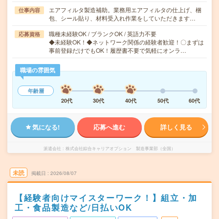
エアフィルタ製造補助。業務用エアフィルタの仕上げ、梱
仕事内容
包、シール貼り、材料受入れ作業をしていただきます…
職種未経験OK / ブランクOK / 英語力不要
応募資格
◆未経験OK！◆ネットワーク関係の経験者歓迎！〇まずは
事前登録だけでもOK！履歴書不要で気軽にオンラ…
職場の雰囲気
年齢層
20代
30代
40代
50代
60代
気になる!
応募へ進む
詳しく見る
派遣会社
株式会社綜合キャリアオプション 製造事業部（全国）
未読
掲載日
2026/08/07
【経験者向けマイスターワーク！】組立・加
工・食品製造など/日払いOK