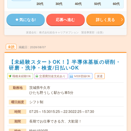
20代
30代
40代
50代
60代
気になる!
応募へ進む
詳しく見る
派遣会社
株式会社綜合キャリアオプション 製造事業部（全国）
未読
掲載日
2026/08/07
【未経験スタートOK！】半導体基板の研削・
研磨・洗浄・検査/日払いOK
職種未経験OK
交通費別途支給あり
WEB登録OK
派遣
茨城県牛久市
勤務地
ひたち野うしく駅から車5分
シフト制
曜日頻度
07:25～15:3015:25～22:3022:25～07:30
時間
長期でお仕事できる方、大歓迎！
期間
時給1500円
時給