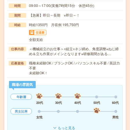
09:00～17:00(実働7時間15分 休憩45分)
時間
【急募】即日～長期 ※即日～！
期間
時給1350円 月収例 195,750円
時給
交通費
全額支給
＜機械組立のお仕事＞○組立○ネジ締め、角度調整※ねじ締
仕事内容
め＆立ち作業がメインとなります※研修期間がある…
職種未経験OK / ブランクOK / パソコンスキル不要 / 英語力
応募資格
不要
未経験OK！
職場の雰囲気
年齢層
20代
30代
40代
50代
60代
男女比率
女性
男性
もっと見る