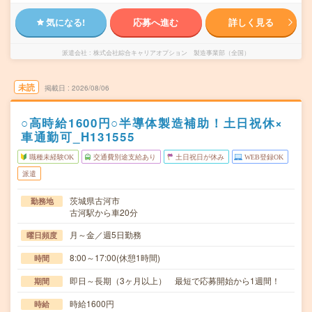
気になる!
応募へ進む
詳しく見る
派遣会社
株式会社綜合キャリアオプション 製造事業部（全国）
未読
掲載日
2026/08/06
○高時給1600円○半導体製造補助！土日祝休×
車通勤可_H131555
職種未経験OK
交通費別途支給あり
土日祝日が休み
WEB登録OK
派遣
茨城県古河市
勤務地
古河駅から車20分
月～金／週5日勤務
曜日頻度
8:00～17:00(休憩1時間)
時間
即日～長期（3ヶ月以上） 最短で応募開始から1週間！
期間
時給1600円
時給