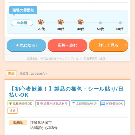
職場の雰囲気
年齢層
20代
30代
40代
50代
60代
気になる!
応募へ進む
詳しく見る
派遣会社
株式会社綜合キャリアオプション 製造事業部（全国）
未読
掲載日
2026/08/07
【初心者歓迎！】製品の梱包・シール貼り/日
払いOK
職種未経験OK
交通費別途支給あり
土日祝日が休み
WEB登録OK
派遣
茨城県結城市
勤務地
結城駅から車8分