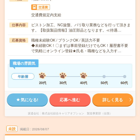
交通費
交通費規定内支給
ピストン加工、NC旋盤、バリ取り業務などを行って頂きま
仕事内容
す。【取扱製品情報】油圧部品となります。≪待遇…
職種未経験OK / ブランクOK / 英語力不要
応募資格
◆未経験OK！〇まずは事前登録だけでもOK！履歴書不要
で気軽にオンライン登録★氏名・職種などを入力す…
職場の雰囲気
年齢層
20代
30代
40代
50代
60代
気になる!
応募へ進む
詳しく見る
派遣会社
株式会社綜合キャリアオプション 製造事業部（全国）
未読
掲載日
2026/08/07