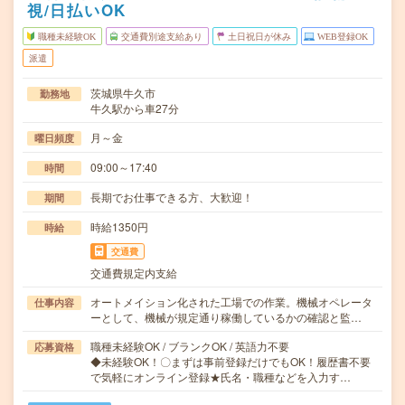
視/日払いOK
職種未経験OK
交通費別途支給あり
土日祝日が休み
WEB登録OK
派遣
茨城県牛久市
勤務地
牛久駅から車27分
月～金
曜日頻度
09:00～17:40
時間
長期でお仕事できる方、大歓迎！
期間
時給1350円
時給
交通費
交通費規定内支給
オートメイション化された工場での作業。機械オペレータ
仕事内容
ーとして、機械が規定通り稼働しているかの確認と監…
職種未経験OK / ブランクOK / 英語力不要
応募資格
◆未経験OK！〇まずは事前登録だけでもOK！履歴書不要
で気軽にオンライン登録★氏名・職種などを入力す…