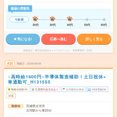
職場の雰囲気
年齢層
20代
30代
40代
50代
60代
気になる!
応募へ進む
詳しく見る
派遣会社
株式会社綜合キャリアオプション 製造事業部（全国）
未読
掲載日
2026/08/06
○高時給1600円○半導体製造補助！土日祝休×
車通勤可_H131555
職種未経験OK
交通費別途支給あり
土日祝日が休み
WEB登録OK
派遣
茨城県古河市
勤務地
古河駅から車20分