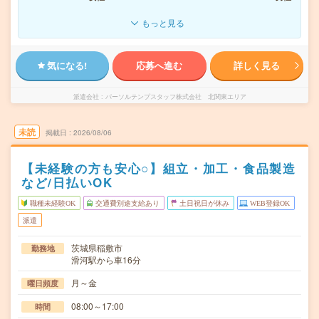
もっと見る
気になる!
応募へ進む
詳しく見る
派遣会社
パーソルテンプスタッフ株式会社 北関東エリア
未読
掲載日
2026/08/06
【未経験の方も安心○】組立・加工・食品製造
など/日払いOK
職種未経験OK
交通費別途支給あり
土日祝日が休み
WEB登録OK
派遣
茨城県稲敷市
勤務地
滑河駅から車16分
月～金
曜日頻度
08:00～17:00
時間