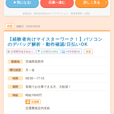
気になる!
応募へ進む
詳しく見る
派遣会社
株式会社綜合キャリアオプション 製造事業部（全国）
未読
掲載日
2026/08/06
【経験者向けマイスターワーク！】パソコン
のデバッグ解析・動作確認/日払いOK
交通費別途支給あり
土日祝日が休み
WEB登録OK
派遣
茨城県筑西市
勤務地
月～金
曜日頻度
08:30～17:15
時間
長期でお仕事できる方、大歓迎！
期間
時給1600円
時給
交通費
交通費規定内支給