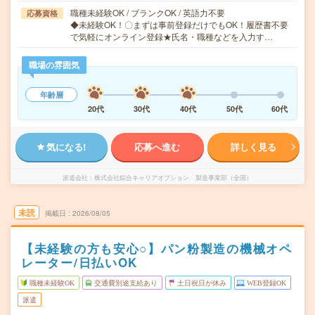
職種未経験OK / ブランクOK / 英語力不要
応募資格
◆未経験OK！〇まずは事前登録だけでもOK！履歴書不要
で気軽にオンライン登録★氏名・職種などを入力す…
職場の雰囲気
年齢層
20代
30代
40代
50代
60代
気になる!
応募へ進む
詳しく見る
派遣会社
株式会社綜合キャリアオプション 製造事業部（全国）
未読
掲載日
2026/08/05
【未経験の方も安心○】パン粉製造の機械オペ
レーター/日払いOK
職種未経験OK
交通費別途支給あり
土日祝日が休み
WEB登録OK
派遣