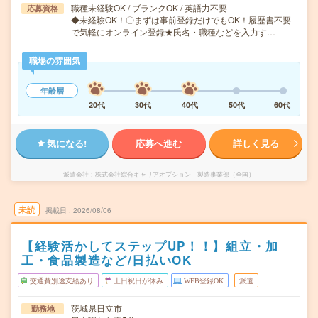
職種未経験OK / ブランクOK / 英語力不要
応募資格
◆未経験OK！〇まずは事前登録だけでもOK！履歴書不要
で気軽にオンライン登録★氏名・職種などを入力す…
職場の雰囲気
年齢層
20代
30代
40代
50代
60代
気になる!
応募へ進む
詳しく見る
派遣会社
株式会社綜合キャリアオプション 製造事業部（全国）
未読
掲載日
2026/08/06
【経験活かしてステップUP！！】組立・加
工・食品製造など/日払いOK
交通費別途支給あり
土日祝日が休み
WEB登録OK
派遣
茨城県日立市
勤務地