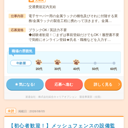
交通費規定内支給
電子サーバー用の金属ラックの梱包及びそれに付随する業
仕事内容
務/金属ラックの製造工程に携わって頂きます。金属…
ブランクOK / 英語力不要
応募資格
◆経験者歓迎！〇まずは事前登録だけでもOK！履歴書不要
で気軽にオンライン登録★氏名・職種などを入力す…
職場の雰囲気
年齢層
20代
30代
40代
50代
60代
気になる!
応募へ進む
詳しく見る
派遣会社
株式会社綜合キャリアオプション 製造事業部（全国）
未読
掲載日
2026/08/05
【初心者歓迎！】メッシュフェンスの設備監