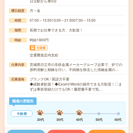
日立駅から車5分
月～金
曜日頻度
07:00～15:5013:00～21:5007:00～15:00
時間
長期でお仕事できる方、大歓迎！
期間
時給1900円
時給
交通費
交通費規定内支給
茨城県日立市の非鉄金属メーカーグループ企業で、炉での
仕事内容
原料溶解と精錬を行い、不純物を除去した溶融金属の…
ブランクOK / 英語力不要
応募資格
◆経験者歓迎！◆ExcelやWordの操作できる方歓迎！〇ま
ずは事前登録だけでもOK！履歴書不要で気…
職場の雰囲気
年齢層
20代
30代
40代
50代
60代