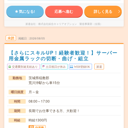
気になる!
応募へ進む
詳しく見る
派遣会社
株式会社綜合キャリアオプション 製造事業部（全国）
未読
掲載日
2026/08/05
【さらにスキルUP！経験者歓迎！】サーバー
用金属ラックの切断・曲げ・組立
交通費別途支給あり
土日祝日が休み
WEB登録OK
派遣
茨城県稲敷郡
勤務地
荒川沖駅から車15分
月～金
曜日頻度
08:00～17:00
時間
長期でお仕事できる方、大歓迎！
期間
時給1300円
時給
交通費