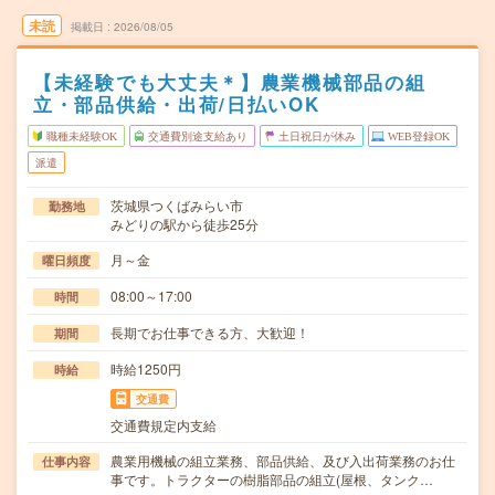
未読
掲載日
2026/08/05
【未経験でも大丈夫＊】農業機械部品の組
立・部品供給・出荷/日払いOK
職種未経験OK
交通費別途支給あり
土日祝日が休み
WEB登録OK
派遣
茨城県つくばみらい市
勤務地
みどりの駅から徒歩25分
月～金
曜日頻度
08:00～17:00
時間
長期でお仕事できる方、大歓迎！
期間
時給1250円
時給
交通費
交通費規定内支給
農業用機械の組立業務、部品供給、及び入出荷業務のお仕
仕事内容
事です。トラクターの樹脂部品の組立(屋根、タンク…