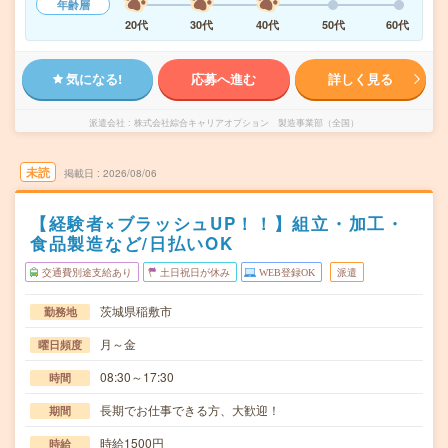
年齢層
20代
30代
40代
50代
60代
気になる!
応募へ進む
詳しく見る
派遣会社
株式会社綜合キャリアオプション 製造事業部（全国）
未読
掲載日
2026/08/06
【経験者×ブラッシュUP！！】組立・加工・
食品製造など/日払いOK
交通費別途支給あり
土日祝日が休み
WEB登録OK
派遣
茨城県稲敷市
勤務地
月～金
曜日頻度
08:30～17:30
時間
長期でお仕事できる方、大歓迎！
期間
時給1500円
時給