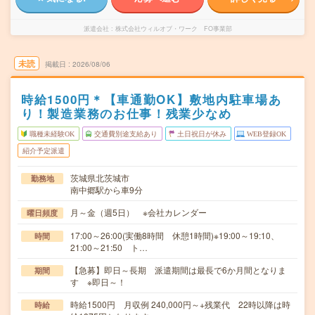
派遣会社
株式会社ウィルオブ・ワーク FO事業部
未読
掲載日
2026/08/06
時給1500円＊【車通勤OK】敷地内駐車場あ
り！製造業務のお仕事！残業少なめ
職種未経験OK
交通費別途支給あり
土日祝日が休み
WEB登録OK
紹介予定派遣
茨城県北茨城市
勤務地
南中郷駅から車9分
月～金（週5日） ※会社カレンダー
曜日頻度
17:00～26:00(実働8時間 休憩1時間)※19:00～19:10、
時間
21:00～21:50 ト…
【急募】即日～長期 派遣期間は最長で6か月間となりま
期間
す ※即日～！
時給1500円 月収例 240,000円～+残業代 22時以降は時
時給