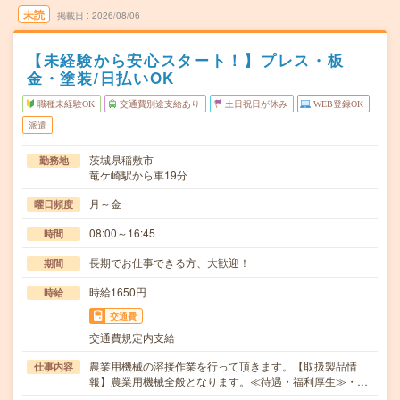
未読
掲載日
2026/08/06
【未経験から安心スタート！】プレス・板
金・塗装/日払いOK
職種未経験OK
交通費別途支給あり
土日祝日が休み
WEB登録OK
派遣
茨城県稲敷市
勤務地
竜ケ崎駅から車19分
月～金
曜日頻度
08:00～16:45
時間
長期でお仕事できる方、大歓迎！
期間
時給1650円
時給
交通費
交通費規定内支給
農業用機械の溶接作業を行って頂きます。【取扱製品情
仕事内容
報】農業用機械全般となります。≪待遇・福利厚生≫・…