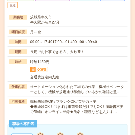
派遣
茨城県牛久市
勤務地
牛久駅から車27分
月～金
曜日頻度
09:00～17:4017:00～01:4001:00～09:40
時間
長期でお仕事できる方、大歓迎！
期間
時給1450円
時給
交通費
交通費規定内支給
オートメーション化された工場での作業。機械オペレータ
仕事内容
ーとして、機械が規定通り稼働しているかの確認と監…
職種未経験OK / ブランクOK / 英語力不要
応募資格
◆未経験OK！〇まずは事前登録だけでもOK！履歴書不要
で気軽にオンライン登録★氏名・職種などを入力す…
職場の雰囲気