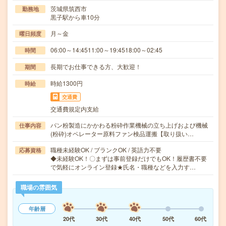
茨城県筑西市
勤務地
黒子駅から車10分
月～金
曜日頻度
06:00～14:4511:00～19:4518:00～02:45
時間
長期でお仕事できる方、大歓迎！
期間
時給1300円
時給
交通費
交通費規定内支給
パン粉製造にかかわる粉砕作業機械の立ち上げおよび機械
仕事内容
(粉砕)オペレーター原料ファン検品運搬【取り扱い…
職種未経験OK / ブランクOK / 英語力不要
応募資格
◆未経験OK！〇まずは事前登録だけでもOK！履歴書不要
で気軽にオンライン登録★氏名・職種などを入力す…
職場の雰囲気
年齢層
20代
30代
40代
50代
60代