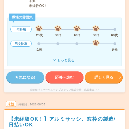
不要
未経験OK！
職場の雰囲気
年齢層
20代
30代
40代
50代
60代
男女比率
女性
男性
もっと見る
気になる!
応募へ進む
詳しく見る
派遣会社
パーソルテンプスタッフ株式会社 北関東エリア
未読
掲載日
2026/08/05
【未経験OK！】アルミサッシ、窓枠の製造/
日払いOK