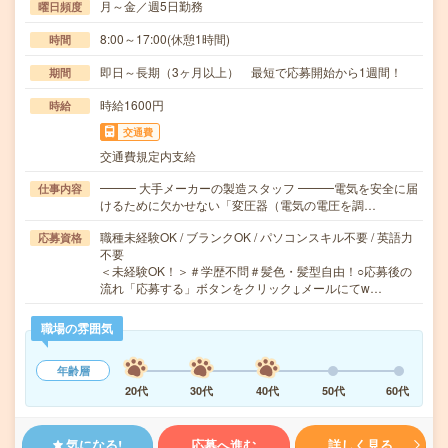
月～金／週5日勤務
曜日頻度
8:00～17:00(休憩1時間)
時間
即日～長期（3ヶ月以上） 最短で応募開始から1週間！
期間
時給1600円
時給
交通費
交通費規定内支給
━━━ 大手メーカーの製造スタッフ ━━━電気を安全に届
仕事内容
けるために欠かせない「変圧器（電気の電圧を調…
職種未経験OK / ブランクOK / パソコンスキル不要 / 英語力
応募資格
不要
＜未経験OK！＞＃学歴不問＃髪色・髪型自由！○応募後の
流れ「応募する」ボタンをクリック↓メールにてw…
職場の雰囲気
年齢層
20代
30代
40代
50代
60代
気になる!
応募へ進む
詳しく見る