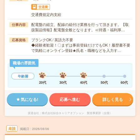
交通費
交通費規定内支給
配電盤の組立、配線の組付け業務を行って頂きます。【取
仕事内容
扱製品情報】配電盤全般となります。≪待遇・福利厚…
ブランクOK / 英語力不要
応募資格
◆経験者歓迎！〇まずは事前登録だけでもOK！履歴書不要
で気軽にオンライン登録★氏名・職種などを入力す…
職場の雰囲気
年齢層
20代
30代
40代
50代
60代
気になる!
応募へ進む
詳しく見る
派遣会社
株式会社綜合キャリアオプション 製造事業部（全国）
未読
掲載日
2026/08/06