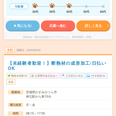
年齢層
20代
30代
40代
50代
60代
気になる!
応募へ進む
詳しく見る
派遣会社
株式会社綜合キャリアオプション 製造事業部（全国）
未読
掲載日
2026/08/05
【未経験者歓迎！】断熱材の成形加工/日払い
OK
職種未経験OK
交通費別途支給あり
土日祝日が休み
WEB登録OK
派遣
茨城県かすみがうら市
勤務地
神立駅から車15分
月～金
曜日頻度
08:15～17:00
時間