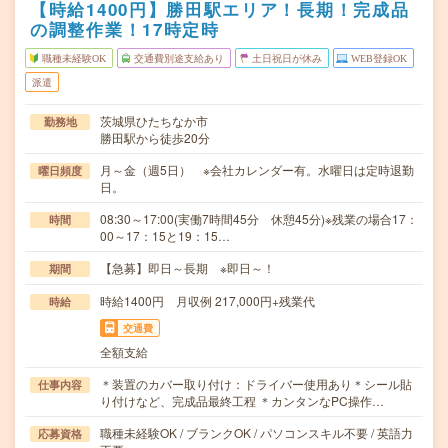
【時給1400円】勝田駅エリア！長期！完成品
の調整作業！17時定時
職種未経験OK
交通費別途支給あり
土日祝日が休み
WEB登録OK
派遣
茨城県ひたちなか市
勤務地
勝田駅から徒歩20分
月～金（週5日） ※会社カレンダー有。水曜日は定時退勤
曜日頻度
日。
08:30～17:00(実働7時間45分 休憩45分)※残業の場合17：
時間
00～17：15と19：15…
【急募】即日～長期 ※即日～！
期間
時給1400円 月収例 217,000円+残業代
時給
交通費
全額支給
＊装置のカバー取り付け：ドライバー使用あり＊シール貼
仕事内容
り付けなど、完成品最終工程 ＊カンタンなPC操作…
職種未経験OK / ブランクOK / パソコンスキル不要 / 英語力
応募資格