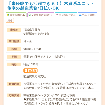
【未経験でも活躍できる！】木質系ユニット
住宅の製造業務/日払いOK
職種未経験OK
交通費別途支給あり
土日祝日が休み
WEB登録OK
派遣
茨城県笠間市
勤務地
笠間駅から徒歩45分
月～金
曜日頻度
08:30～17:00
時間
長期でお仕事できる方、大歓迎！
期間
時給1650円
時給
交通費
交通費規定内支給
木質系ユニット住宅の製造業務！工場内で部屋を組み立て
仕事内容
るお仕事。組立や加工をして最後は梱包をします。木…
職種未経験OK / ブランクOK / 英語力不要
応募資格
◆未経験OK！〇まずは事前登録だけでもOK！履歴書不要
で気軽にオンライン登録★氏名・職種などを入力す…