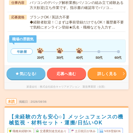
パソコンのデバッグ解析業務(パソコンの組み立て経験ある
仕事内容
方大歓迎)立ち作業です。指示書の確認等でパソコ…
ブランクOK / 英語力不要
応募資格
◆経験者歓迎！〇まずは事前登録だけでもOK！履歴書不要
で気軽にオンライン登録★氏名・職種などを入力す…
職場の雰囲気
年齢層
20代
30代
40代
50代
60代
気になる!
応募へ進む
詳しく見る
派遣会社
株式会社綜合キャリアオプション 製造事業部（全国）
未読
掲載日
2026/08/06
【未経験の方も安心○】メッシュフェンスの機
械監視・材料セット・運搬/日払いOK
職種未経験OK
交通費別途支給あり
土日祝日が休み
WEB登録OK