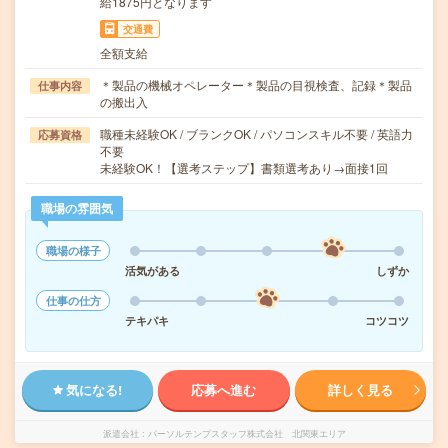
給1875円となります
交通費
全額支給
＊製品の機械オペレーター＊製品の目視検査、記録＊製品
仕事内容
の搬出入
職種未経験OK / ブランクOK / パソコンスキル不要 / 英語力
応募資格
不要
未経験OK！【選考ステップ】書類選考あり→面接1回
職場の雰囲気
職場の様子
活気がある
しずか
仕事の仕方
テキパキ
コツコツ
気になる!
応募へ進む
詳しく見る
派遣会社
パーソルテンプスタッフ株式会社 北関東エリア