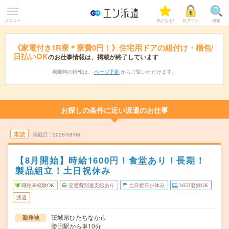
メニュー
気になる!
ログイン
検索
《家電付き1R寮＊寮費0円！》住宅用ドアの組付け・梱包/
日払いOK
のお仕事情報は、掲載が終了しています
掲載時の情報は、
ページ下部
からご覧いただけます。
お探しの条件に近い派遣のお仕事
未読
掲載日
2026/08/06
【8月開始】時給1600円！食堂あり！長期！
製品組立！土日祝休み
職種未経験OK
交通費別途支給あり
土日祝日が休み
WEB登録OK
派遣
茨城県ひたちなか市
勤務地
勝田駅から車10分