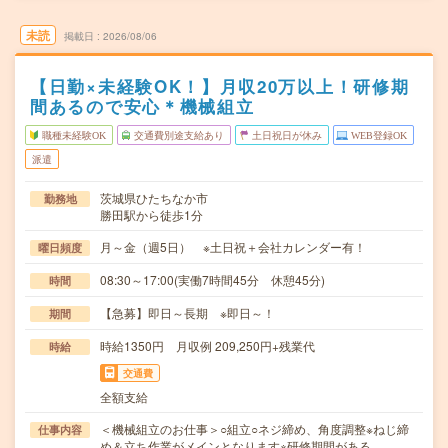
未読
掲載日
2026/08/06
【日勤×未経験OK！】月収20万以上！研修期
間あるので安心＊機械組立
職種未経験OK
交通費別途支給あり
土日祝日が休み
WEB登録OK
派遣
茨城県ひたちなか市
勤務地
勝田駅から徒歩1分
月～金（週5日） ※土日祝＋会社カレンダー有！
曜日頻度
08:30～17:00(実働7時間45分 休憩45分)
時間
【急募】即日～長期 ※即日～！
期間
時給1350円 月収例 209,250円+残業代
時給
交通費
全額支給
＜機械組立のお仕事＞○組立○ネジ締め、角度調整※ねじ締
仕事内容
め＆立ち作業がメインとなります※研修期間がある…