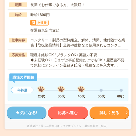
長期でお仕事できる方、大歓迎！
期間
時給1600円
時給
交通費
交通費規定内支給
コンクリート製品の型枠組立、解体、清掃、他付随する業
仕事内容
務【取扱製品情報】道路や建物など使用されるコンク…
職種未経験OK / ブランクOK / 英語力不要
応募資格
◆未経験OK！〇まずは事前登録だけでもOK！履歴書不要
で気軽にオンライン登録★氏名・職種などを入力す…
職場の雰囲気
年齢層
20代
30代
40代
50代
60代
気になる!
応募へ進む
詳しく見る
派遣会社
株式会社綜合キャリアオプション 製造事業部（全国）