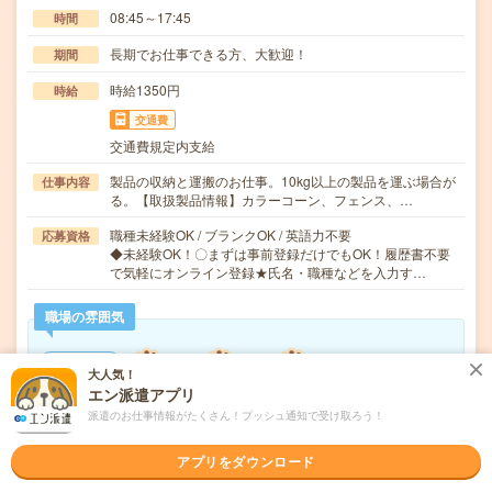
08:45～17:45
時間
長期でお仕事できる方、大歓迎！
期間
時給1350円
時給
交通費
交通費規定内支給
製品の収納と運搬のお仕事。10kg以上の製品を運ぶ場合が
仕事内容
る。【取扱製品情報】カラーコーン、フェンス、…
職種未経験OK / ブランクOK / 英語力不要
応募資格
◆未経験OK！〇まずは事前登録だけでもOK！履歴書不要
で気軽にオンライン登録★氏名・職種などを入力す…
職場の雰囲気
年齢層
大人気！
20代
30代
40代
50代
60代
エン派遣アプリ
派遣のお仕事情報がたくさん！プッシュ通知で受け取ろう！
気になる!
応募へ進む
詳しく見る
アプリをダウンロード