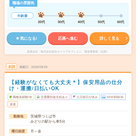
職場の雰囲気
年齢層
20代
30代
40代
50代
60代
気になる!
応募へ進む
詳しく見る
派遣会社
株式会社綜合キャリアオプション 製造事業部（全国）
未読
掲載日
2026/08/05
【経験がなくても大丈夫＊】保安用品の仕分
け・運搬/日払いOK
職種未経験OK
交通費別途支給あり
土日祝日が休み
WEB登録OK
派遣
茨城県つくば市
勤務地
みどりの駅から車5分
月～金
曜日頻度