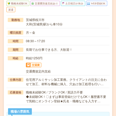
職種未経験OK
交通費別途支給あり
土日祝日が休み
WEB登録OK
派遣
茨城県桜川市
勤務地
大和(茨城県)駅から車10分
月～金
曜日頻度
08:30～17:20
時間
長期でお仕事できる方、大歓迎！
期間
時給1250円
時給
交通費
交通費規定内支給
住宅用アルミサッシ加工業務。クライアントの注文に合わ
仕事内容
せて加工、材料を機械に挿入、穴あけ加工処理を行い…
職種未経験OK / ブランクOK / 英語力不要
応募資格
◆未経験OK！〇まずは事前登録だけでもOK！履歴書不要
で気軽にオンライン登録★氏名・職種などを入力す…
職場の雰囲気