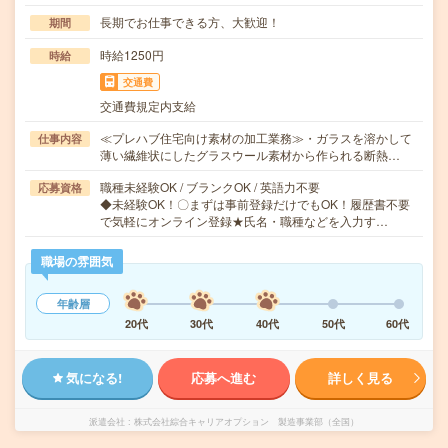
長期でお仕事できる方、大歓迎！
期間
時給1250円
時給
交通費
交通費規定内支給
≪プレハブ住宅向け素材の加工業務≫・ガラスを溶かして
仕事内容
薄い繊維状にしたグラスウール素材から作られる断熱…
職種未経験OK / ブランクOK / 英語力不要
応募資格
◆未経験OK！〇まずは事前登録だけでもOK！履歴書不要
で気軽にオンライン登録★氏名・職種などを入力す…
職場の雰囲気
年齢層
20代
30代
40代
50代
60代
気になる!
応募へ進む
詳しく見る
派遣会社
株式会社綜合キャリアオプション 製造事業部（全国）