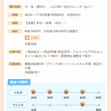
月～金（週5日） ※土日祝＋会社カレンダーあり！
曜日頻度
08:30～17:00(実働7時間45分 休憩45分)
時間
【急募】即日～長期 ※8月～！
期間
時給1600円 月収例 248,000円+残業代
時給
交通費
全額支給
＜製品組立＞○部品準備○部品洗浄：アルコールで汚れをふ
仕事内容
きとり○組立○カバー取付（重量物を複数名で取付…
職種未経験OK / ブランクOK / パソコンスキル不要 / 英語力
応募資格
不要
未経験OK！
職場の雰囲気
年齢層
20代
30代
40代
50代
60代
男女比率
女性
男性