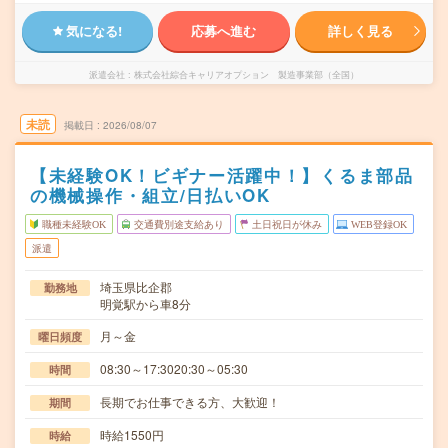
気になる!
応募へ進む
詳しく見る
派遣会社
株式会社綜合キャリアオプション 製造事業部（全国）
未読
掲載日
2026/08/07
【未経験OK！ビギナー活躍中！】くるま部品
の機械操作・組立/日払いOK
職種未経験OK
交通費別途支給あり
土日祝日が休み
WEB登録OK
派遣
埼玉県比企郡
勤務地
明覚駅から車8分
月～金
曜日頻度
08:30～17:3020:30～05:30
時間
長期でお仕事できる方、大歓迎！
期間
時給1550円
時給