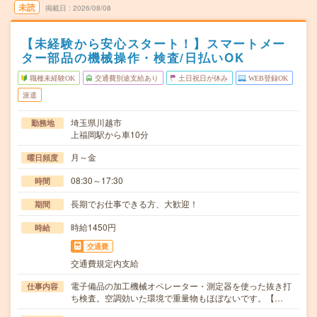
未読
掲載日
2026/08/08
【未経験から安心スタート！】スマートメー
ター部品の機械操作・検査/日払いOK
職種未経験OK
交通費別途支給あり
土日祝日が休み
WEB登録OK
派遣
埼玉県川越市
勤務地
上福岡駅から車10分
月～金
曜日頻度
08:30～17:30
時間
長期でお仕事できる方、大歓迎！
期間
時給1450円
時給
交通費
交通費規定内支給
電子備品の加工機械オペレーター・測定器を使った抜き打
仕事内容
ち検査。空調効いた環境で重量物もほぼないです。【…