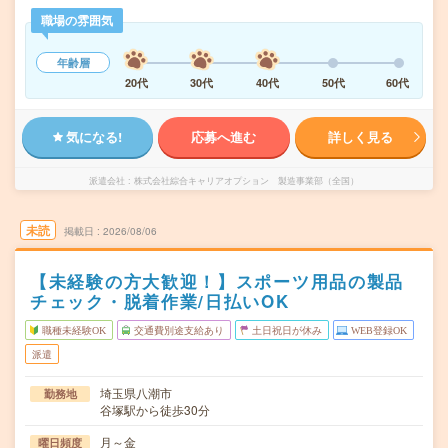
職場の雰囲気
年齢層
20代
30代
40代
50代
60代
気になる!
応募へ進む
詳しく見る
派遣会社
株式会社綜合キャリアオプション 製造事業部（全国）
未読
掲載日
2026/08/06
【未経験の方大歓迎！】スポーツ用品の製品
チェック・脱着作業/日払いOK
職種未経験OK
交通費別途支給あり
土日祝日が休み
WEB登録OK
派遣
埼玉県八潮市
勤務地
谷塚駅から徒歩30分
月～金
曜日頻度