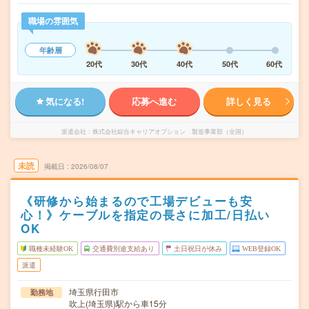
職場の雰囲気
年齢層
20代
30代
40代
50代
60代
気になる!
応募へ進む
詳しく見る
派遣会社
株式会社綜合キャリアオプション 製造事業部（全国）
未読
掲載日
2026/08/07
《研修から始まるので工場デビューも安
心！》ケーブルを指定の長さに加工/日払い
OK
職種未経験OK
交通費別途支給あり
土日祝日が休み
WEB登録OK
派遣
埼玉県行田市
勤務地
吹上(埼玉県)駅から車15分