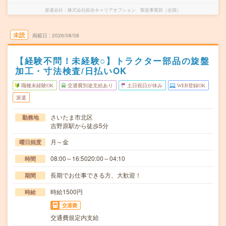
派遣会社
株式会社綜合キャリアオプション 製造事業部（全国）
未読
掲載日
2026/08/08
【経験不問！未経験○】トラクター部品の旋盤
加工・寸法検査/日払いOK
職種未経験OK
交通費別途支給あり
土日祝日が休み
WEB登録OK
派遣
さいたま市北区
勤務地
吉野原駅から徒歩5分
月～金
曜日頻度
08:00～16:5020:00～04:10
時間
長期でお仕事できる方、大歓迎！
期間
時給1500円
時給
交通費
交通費規定内支給