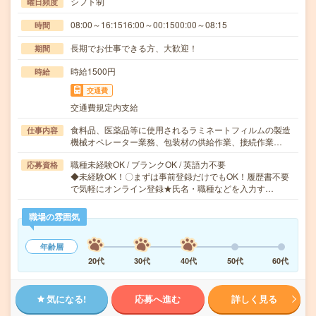
シフト制
曜日頻度
08:00～16:1516:00～00:1500:00～08:15
時間
長期でお仕事できる方、大歓迎！
期間
時給1500円
時給
交通費
交通費規定内支給
食料品、医薬品等に使用されるラミネートフィルムの製造
仕事内容
機械オペレーター業務、包装材の供給作業、接続作業…
職種未経験OK / ブランクOK / 英語力不要
応募資格
◆未経験OK！〇まずは事前登録だけでもOK！履歴書不要
で気軽にオンライン登録★氏名・職種などを入力す…
職場の雰囲気
年齢層
20代
30代
40代
50代
60代
気になる!
応募へ進む
詳しく見る