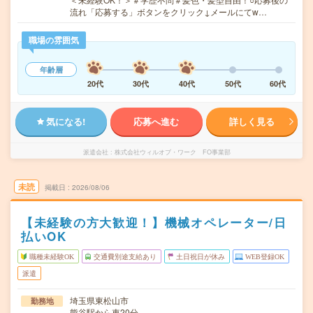
流れ「応募する」ボタンをクリック↓メールにてw…
職場の雰囲気
年齢層
20代
30代
40代
50代
60代
気になる!
応募へ進む
詳しく見る
派遣会社
株式会社ウィルオブ・ワーク FO事業部
未読
掲載日
2026/08/06
【未経験の方大歓迎！】機械オペレーター/日
払いOK
職種未経験OK
交通費別途支給あり
土日祝日が休み
WEB登録OK
派遣
埼玉県東松山市
勤務地
熊谷駅から車20分