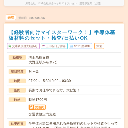
派遣会社
株式会社綜合キャリアオプション 製造事業部（全国）
未読
掲載日
2026/08/06
【経験者向けマイスターワーク！】半導体基
板材料のセット・検査/日払いOK
交通費別途支給あり
土日祝日が休み
WEB登録OK
派遣
埼玉県秩父市
勤務地
大野原駅から車7分
月～金
曜日頻度
07:00～15:3019:00～03:30
時間
長期でお仕事できる方、大歓迎！
期間
時給1700円
時給
交通費
交通費規定内支給
半導体分野に使用される基板材料のセットや検査を行って
仕事内容
いただきます。【取扱製品情報】半導体分野に使用さ…