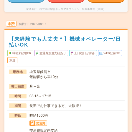
派遣会社
株式会社綜合キャリアオプション 製造事業部（全国）
未読
掲載日
2026/08/07
【未経験でも大丈夫＊】機械オペレーター/日
払いOK
職種未経験OK
交通費別途支給あり
土日祝日が休み
WEB登録OK
派遣
埼玉県飯能市
勤務地
飯能駅から車10分
月～金
曜日頻度
08:15～17:15
時間
長期でお仕事できる方、大歓迎！
期間
時給1500円
時給
交通費
交通費規定内支給