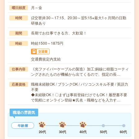
月～金
曜日頻度
(2交替)8:30～17:15、20:30～翌5:15※最大1ヶ月間の日勤
時間
研修あり
長期でお仕事できる方、大歓迎！
期間
時給1500～1875円
時給
交通費
交通費規定内支給
《光ファイバーケーブルの製造》加工:銅線に樹脂コーティ
仕事内容
ングされたものが機械から出てくるので、指定の長…
職種未経験OK / ブランクOK / パソコンスキル不要 / 英語力
応募資格
不要
◆未経験OK！〇まずは事前登録だけでもOK！履歴書不要
で気軽にオンライン登録★氏名・職種などを入力す…
職場の雰囲気
年齢層
20代
30代
40代
50代
60代