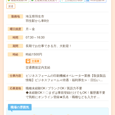
職種未経験OK
交通費別途支給あり
土日祝日が休み
WEB登録OK
派遣
埼玉県羽生市
勤務地
羽生駅から車8分
月～金
曜日頻度
07:30～16:30
時間
長期でお仕事できる方、大歓迎！
期間
時給1500円
時給
交通費
交通費規定内支給
ビジネスフォームの印刷機械オペレーター業務【取扱製品
仕事内容
情報】ビジネスフォーム≪待遇・福利厚生≫・日払い…
職種未経験OK / ブランクOK / 英語力不要
応募資格
◆未経験OK！〇まずは事前登録だけでもOK！履歴書不要
で気軽にオンライン登録★氏名・職種などを入力す…
職場の雰囲気