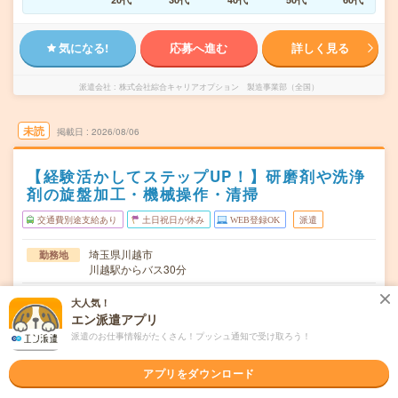
気になる!
応募へ進む
詳しく見る
派遣会社
株式会社綜合キャリアオプション 製造事業部（全国）
未読
掲載日
2026/08/06
【経験活かしてステップUP！】研磨剤や洗浄
剤の旋盤加工・機械操作・清掃
交通費別途支給あり
土日祝日が休み
WEB登録OK
派遣
埼玉県川越市
勤務地
川越駅からバス30分
月～金
曜日頻度
大人気！
エン派遣アプリ
08:00～17:00
時間
派遣のお仕事情報がたくさん！プッシュ通知で受け取ろう！
長期でお仕事できる方、大歓迎！
期間
アプリをダウンロード
時給2000円
時給