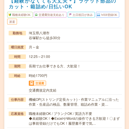
【経験がなくても大丈夫＊】ラケット部品の
カット・箱詰め/日払いOK
職種未経験OK
交通費別途支給あり
土日祝日が休み
WEB登録OK
派遣
埼玉県八潮市
勤務地
谷塚駅から徒歩30分
月～金
曜日頻度
12:25～21:00
時間
長期でお仕事できる方、大歓迎！
期間
時給1700円
時給
交通費
交通費規定内支給
機械OP(ストリング定長カット)・作業マニュアルに沿った
仕事内容
作業・生産品の検品、数量管理、箱詰め作業・資…
職種未経験OK / ブランクOK / 英語力不要
応募資格
◆未経験OK！◆ExcelやWordの操作できる方歓迎！〇まず
は事前登録だけでもOK！履歴書不要で気…