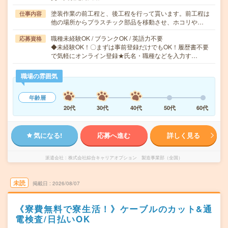
塗装作業の前工程と、後工程を行って貰います。前工程は
仕事内容
他の場所からプラスチック部品を移動させ、ホコリや…
職種未経験OK / ブランクOK / 英語力不要
応募資格
◆未経験OK！〇まずは事前登録だけでもOK！履歴書不要
で気軽にオンライン登録★氏名・職種などを入力す…
職場の雰囲気
年齢層
20代
30代
40代
50代
60代
気になる!
応募へ進む
詳しく見る
派遣会社
株式会社綜合キャリアオプション 製造事業部（全国）
未読
掲載日
2026/08/07
《寮費無料で寮生活！》ケーブルのカット&通
電検査/日払いOK