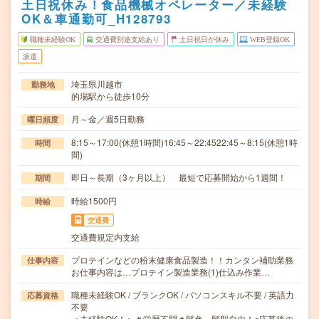
土日祝休み！食品機械オペレーター／未経験
OK＆車通勤可_H128793
職種未経験OK
交通費別途支給あり
土日祝日が休み
WEB登録OK
派遣
埼玉県川越市
勤務地
的場駅から徒歩10分
月～金／週5日勤務
曜日頻度
8:15～17:00(休憩1時間)16:45～22:4522:45～8:15(休憩1時
時間
間)
即日～長期（3ヶ月以上） 最短で応募開始から1週間！
期間
時給1500円
時給
交通費
交通費規定内支給
プロテインなどの粉末健康食品製造！！カンタン補助業務
仕事内容
お仕事内容は…プロテイン製造業務(1)仕込み作業…
職種未経験OK / ブランクOK / パソコンスキル不要 / 英語力
応募資格
不要
＜未経験OK！＞＃学歴不問＃髪色・髪型自由！○応募後の