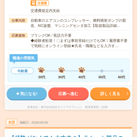
交通費
交通費規定内支給
自動車のエアコンのコンプレッサー、燃料噴射ポンプの製
仕事内容
造、NC旋盤、マシニングセンタ加工【取扱製品詳細…
ブランクOK / 英語力不要
応募資格
◆経験者歓迎！〇まずは事前登録だけでもOK！履歴書不要
で気軽にオンライン登録★氏名・職種などを入力す…
職場の雰囲気
年齢層
20代
30代
40代
50代
60代
気になる!
応募へ進む
詳しく見る
派遣会社
株式会社綜合キャリアオプション 製造事業部（全国）
未読
掲載日
2026/08/06