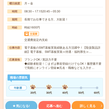
月～金
曜日頻度
08:30～17:1520:45～05:30
時間
長期でお仕事できる方、大歓迎！
期間
時給1600円
時給
交通費
交通費規定内支給
電子基板のSMT基板実装経験ある方活躍中！【取扱製品詳
仕事内容
細】電子基板、SMT基板実装≪待遇・福利厚生≫…
ブランクOK / 英語力不要
応募資格
◆経験者歓迎！〇まずは事前登録だけでもOK！履歴書不要
で気軽にオンライン登録★氏名・職種などを入力す…
職場の雰囲気
年齢層
20代
30代
40代
50代
60代
気になる!
応募へ進む
詳しく見る