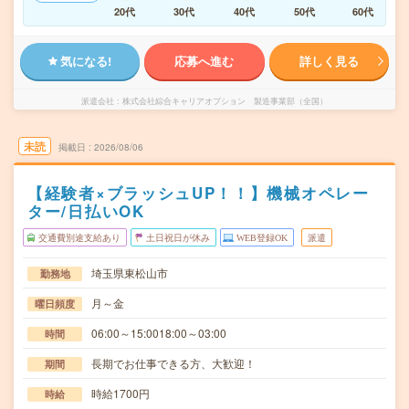
20代
30代
40代
50代
60代
気になる!
応募へ進む
詳しく見る
派遣会社
株式会社綜合キャリアオプション 製造事業部（全国）
未読
掲載日
2026/08/06
【経験者×ブラッシュUP！！】機械オペレー
ター/日払いOK
交通費別途支給あり
土日祝日が休み
WEB登録OK
派遣
埼玉県東松山市
勤務地
月～金
曜日頻度
06:00～15:0018:00～03:00
時間
長期でお仕事できる方、大歓迎！
期間
時給1700円
時給