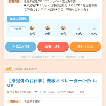
職種未経験OK / ブランクOK / 英語力不要
応募資格
◆未経験OK！〇まずは事前登録だけでもOK！履歴書不要
で気軽にオンライン登録★氏名・職種などを入力す…
職場の雰囲気
年齢層
20代
30代
40代
50代
60代
気になる!
応募へ進む
詳しく見る
派遣会社
株式会社綜合キャリアオプション 製造事業部（全国）
未読
掲載日
2026/08/07
【寮完備のお仕事】機械オペレーター/日払い
OK
交通費別途支給あり
土日祝日が休み
WEB登録OK
派遣
埼玉県本庄市
勤務地