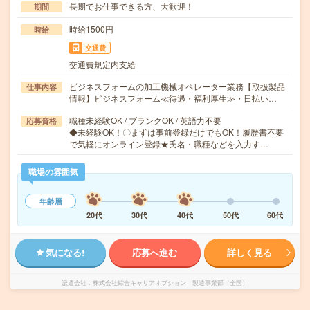
長期でお仕事できる方、大歓迎！
期間
時給1500円
時給
交通費
交通費規定内支給
ビジネスフォームの加工機械オペレーター業務【取扱製品
仕事内容
情報】ビジネスフォーム≪待遇・福利厚生≫・日払い…
職種未経験OK / ブランクOK / 英語力不要
応募資格
◆未経験OK！〇まずは事前登録だけでもOK！履歴書不要
で気軽にオンライン登録★氏名・職種などを入力す…
職場の雰囲気
年齢層
20代
30代
40代
50代
60代
気になる!
応募へ進む
詳しく見る
派遣会社
株式会社綜合キャリアオプション 製造事業部（全国）