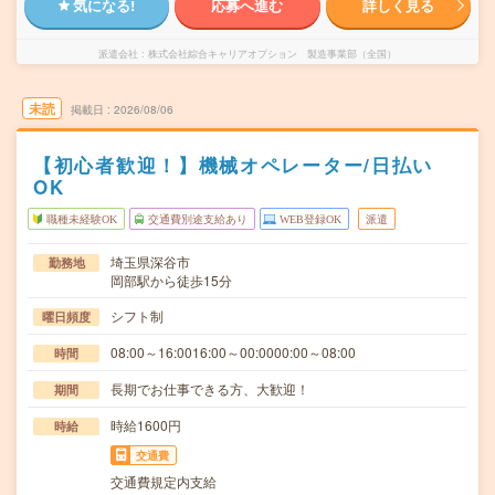
気になる!
応募へ進む
詳しく見る
派遣会社
株式会社綜合キャリアオプション 製造事業部（全国）
未読
掲載日
2026/08/06
【初心者歓迎！】機械オペレーター/日払い
OK
職種未経験OK
交通費別途支給あり
WEB登録OK
派遣
埼玉県深谷市
勤務地
岡部駅から徒歩15分
シフト制
曜日頻度
08:00～16:0016:00～00:0000:00～08:00
時間
長期でお仕事できる方、大歓迎！
期間
時給1600円
時給
交通費
交通費規定内支給