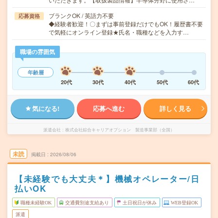
ブランクOK / 英語力不要
応募資格
◆経験者歓迎！〇まずは事前登録だけでもOK！履歴書不要
で気軽にオンライン登録★氏名・職種などを入力す…
職場の雰囲気
年齢層
20代
30代
40代
50代
60代
気になる!
応募へ進む
詳しく見る
派遣会社
株式会社綜合キャリアオプション 製造事業部（全国）
未読
掲載日
2026/08/06
【未経験でも大丈夫＊】機械オペレーター/日
払いOK
職種未経験OK
交通費別途支給あり
土日祝日が休み
WEB登録OK
派遣