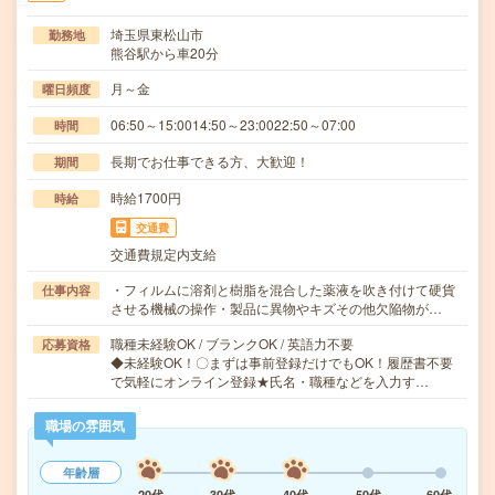
埼玉県東松山市
勤務地
熊谷駅から車20分
月～金
曜日頻度
06:50～15:0014:50～23:0022:50～07:00
時間
長期でお仕事できる方、大歓迎！
期間
時給1700円
時給
交通費
交通費規定内支給
・フィルムに溶剤と樹脂を混合した薬液を吹き付けて硬貨
仕事内容
させる機械の操作・製品に異物やキズその他欠陥物が…
職種未経験OK / ブランクOK / 英語力不要
応募資格
◆未経験OK！〇まずは事前登録だけでもOK！履歴書不要
で気軽にオンライン登録★氏名・職種などを入力す…
職場の雰囲気
年齢層
20代
30代
40代
50代
60代