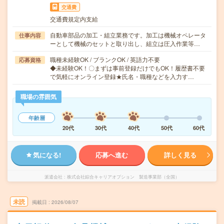
交通費
交通費規定内支給
自動車部品の加工・組立業務です。加工は機械オペレータ
仕事内容
ーとして機械のセットと取り出し、組立は圧入作業等…
職種未経験OK / ブランクOK / 英語力不要
応募資格
◆未経験OK！〇まずは事前登録だけでもOK！履歴書不要
で気軽にオンライン登録★氏名・職種などを入力す…
職場の雰囲気
年齢層
20代
30代
40代
50代
60代
気になる!
応募へ進む
詳しく見る
派遣会社
株式会社綜合キャリアオプション 製造事業部（全国）
未読
掲載日
2026/08/07