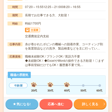
07:20～15:5512:25～21:0008:20～16:55
時間
長期でお仕事できる方、大歓迎！
期間
時給1700円
時給
交通費
交通費規定内支給
糸が巻かれたボビンの機械への脱着作業、コーティング剤
仕事内容
を装置部品などの洗浄、製品検査などを主に行ってい…
職種未経験OK / ブランクOK / 英語力不要
応募資格
◆未経験OK！◆ExcelやWordの操作できる方歓迎！〇まず
は事前登録だけでもOK！履歴書不要で気…
職場の雰囲気
年齢層
20代
30代
40代
50代
60代
気になる!
応募へ進む
詳しく見る