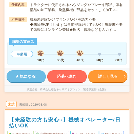
トラクターに使用されるハウジングやブレーキ部品、車軸
仕事内容
部品の加工業務。旋盤機械に部品をセットして加工ス…
職種未経験OK / ブランクOK / 英語力不要
応募資格
◆未経験OK！〇まずは事前登録だけでもOK！履歴書不要
で気軽にオンライン登録★氏名・職種などを入力す…
職場の雰囲気
年齢層
20代
30代
40代
50代
60代
気になる!
応募へ進む
詳しく見る
派遣会社
株式会社綜合キャリアオプション 製造事業部（全国）
未読
掲載日
2026/08/08
【未経験の方も安心○】機械オペレーター/日
払いOK