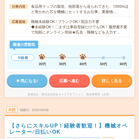
食品用ラップの製造。他部署から送られてきた、1000mほ
仕事内容
ど巻かれた芯を機械にセットするお仕事。重量物…
職種未経験OK / ブランクOK / 英語力不要
応募資格
◆未経験OK！〇まずは事前登録だけでもOK！履歴書不要
で気軽にオンライン登録★氏名・職種などを入力す…
職場の雰囲気
年齢層
20代
30代
40代
50代
60代
気になる!
応募へ進む
詳しく見る
派遣会社
株式会社綜合キャリアオプション 製造事業部（全国）
未読
掲載日
2026/08/06
【さらにスキルUP！経験者歓迎！】機械オペ
レーター/日払いOK