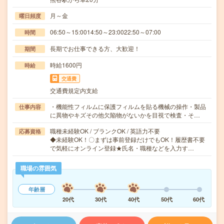
月～金
曜日頻度
06:50～15:0014:50～23:0022:50～07:00
時間
長期でお仕事できる方、大歓迎！
期間
時給1600円
時給
交通費
交通費規定内支給
・機能性フィルムに保護フィルムを貼る機械の操作・製品
仕事内容
に異物やキズその他欠陥物がないかを目視で検査・そ…
職種未経験OK / ブランクOK / 英語力不要
応募資格
◆未経験OK！〇まずは事前登録だけでもOK！履歴書不要
で気軽にオンライン登録★氏名・職種などを入力す…
職場の雰囲気
年齢層
20代
30代
40代
50代
60代