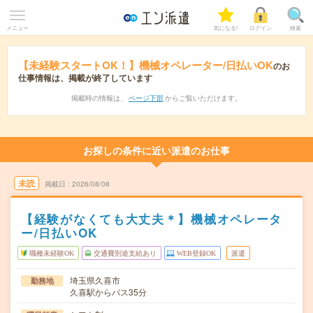
メニュー
気になる!
ログイン
検索
【未経験スタートOK！】機械オペレーター/日払いOK
のお
仕事情報は、掲載が終了しています
掲載時の情報は、
ページ下部
からご覧いただけます。
お探しの条件に近い派遣のお仕事
未読
掲載日
2026/08/08
【経験がなくても大丈夫＊】機械オペレータ
ー/日払いOK
職種未経験OK
交通費別途支給あり
WEB登録OK
派遣
埼玉県久喜市
勤務地
久喜駅からバス35分