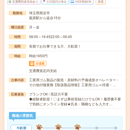
交通費別途支給あり
土日祝日が休み
WEB登録OK
派遣
埼玉県熊谷市
勤務地
籠原駅から徒歩15分
月～金
曜日頻度
08:00～16:4522:00～06:45
時間
長期でお仕事できる方、大歓迎！
期間
時給1650円
時給
交通費
交通費規定内支給
工業用ゴム製品の製造・原材料の予備成形オペレーター・
仕事内容
その他付随業務【取扱製品情報】工業用ゴム≪待遇・…
ブランクOK / 英語力不要
応募資格
◆経験者歓迎！〇まずは事前登録だけでもOK！履歴書不要
で気軽にオンライン登録★氏名・職種などを入力す…
職場の雰囲気
年齢層