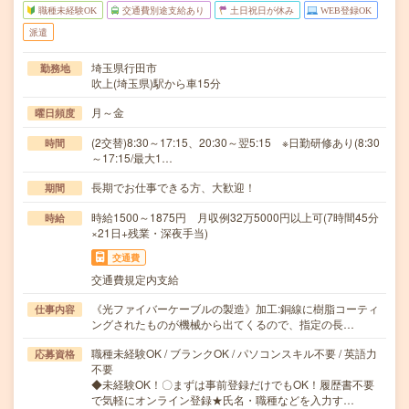
職種未経験OK
交通費別途支給あり
土日祝日が休み
WEB登録OK
派遣
埼玉県行田市
勤務地
吹上(埼玉県)駅から車15分
月～金
曜日頻度
(2交替)8:30～17:15、20:30～翌5:15 ※日勤研修あり(8:30
時間
～17:15/最大1…
長期でお仕事できる方、大歓迎！
期間
時給1500～1875円 月収例32万5000円以上可(7時間45分
時給
×21日+残業・深夜手当)
交通費
交通費規定内支給
《光ファイバーケーブルの製造》加工:銅線に樹脂コーティ
仕事内容
ングされたものが機械から出てくるので、指定の長…
職種未経験OK / ブランクOK / パソコンスキル不要 / 英語力
応募資格
不要
◆未経験OK！〇まずは事前登録だけでもOK！履歴書不要
で気軽にオンライン登録★氏名・職種などを入力す…