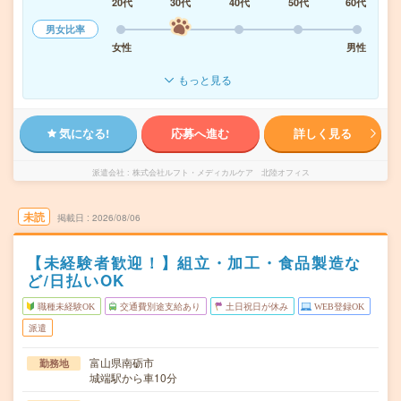
20代
30代
40代
50代
60代
男女比率
女性
男性
もっと見る
気になる!
応募へ進む
詳しく見る
派遣会社
株式会社ルフト・メディカルケア 北陸オフィス
未読
掲載日
2026/08/06
【未経験者歓迎！】組立・加工・食品製造な
ど/日払いOK
職種未経験OK
交通費別途支給あり
土日祝日が休み
WEB登録OK
派遣
富山県南砺市
勤務地
城端駅から車10分