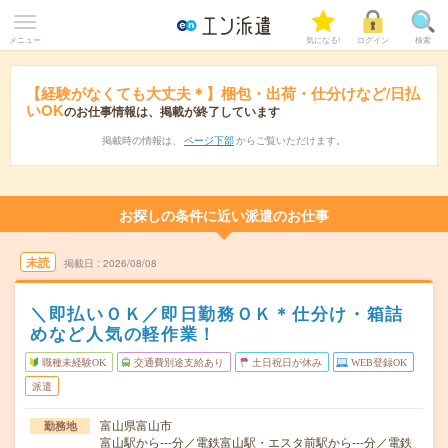
メニュー
気になる!
ログイン
検索
【経験がなくても大丈夫＊】梱包・出荷・仕分けなど/日払
いOK
のお仕事情報は、掲載が終了しています
掲載時の情報は、
ページ下部
からご覧いただけます。
お探しの条件に近い派遣のお仕事
未読
掲載日
2026/08/08
＼即払いＯＫ／即日勤務ＯＫ＊仕分け・箱詰
めなど人気の軽作業！
職種未経験OK
交通費別途支給あり
土日祝日が休み
WEB登録OK
派遣
富山県富山市
勤務地
富山駅から---分／電鉄富山駅・エスタ前駅から---分／電鉄