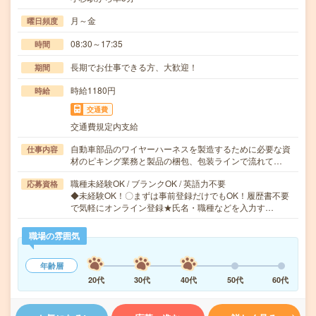
月～金
曜日頻度
08:30～17:35
時間
長期でお仕事できる方、大歓迎！
期間
時給1180円
時給
交通費
交通費規定内支給
自動車部品のワイヤーハーネスを製造するために必要な資
仕事内容
材のピキング業務と製品の梱包、包装ラインで流れて…
職種未経験OK / ブランクOK / 英語力不要
応募資格
◆未経験OK！〇まずは事前登録だけでもOK！履歴書不要
で気軽にオンライン登録★氏名・職種などを入力す…
職場の雰囲気
年齢層
20代
30代
40代
50代
60代