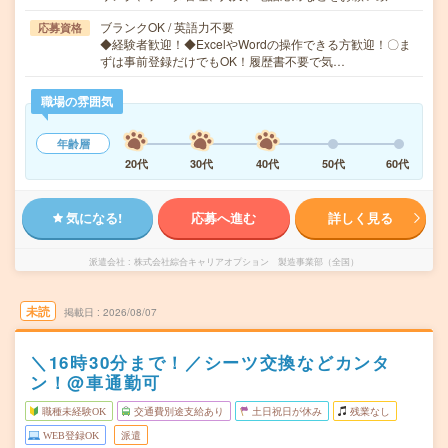
ブランクOK / 英語力不要
応募資格
◆経験者歓迎！◆ExcelやWordの操作できる方歓迎！〇ま
ずは事前登録だけでもOK！履歴書不要で気…
職場の雰囲気
年齢層
20代
30代
40代
50代
60代
気になる!
応募へ進む
詳しく見る
派遣会社
株式会社綜合キャリアオプション 製造事業部（全国）
未読
掲載日
2026/08/07
＼16時30分まで！／シーツ交換などカンタ
ン！@車通勤可
職種未経験OK
交通費別途支給あり
土日祝日が休み
残業なし
WEB登録OK
派遣