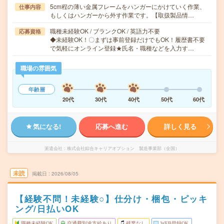
5cm程の薄い金属フレームをハンガーにかけていく作業、
仕事内容
もしくはハンガーから外す作業です。【取扱製品情…
職種未経験OK / ブランクOK / 英語力不要
応募資格
◆未経験OK！〇まずは事前登録だけでもOK！履歴書不要
で気軽にオンライン登録★氏名・職種などを入力す…
職場の雰囲気
年齢層
20代
30代
40代
50代
60代
気になる!
応募へ進む
詳しく見る
派遣会社
株式会社綜合キャリアオプション 製造事業部（全国）
未読
掲載日
2026/08/05
【経験不問！未経験○】仕分け・梱包・ピッキ
ング/日払いOK
職種未経験OK
交通費別途支給あり
残業なし
WEB登録OK