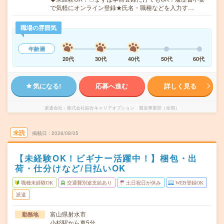
で気軽にオンライン登録★氏名・職種などを入力す…
職場の雰囲気
年齢層
20代
30代
40代
50代
60代
気になる!
応募へ進む
詳しく見る
派遣会社
株式会社綜合キャリアオプション 製造事業部（全国）
未読
掲載日
2026/08/05
【未経験OK！ビギナー活躍中！】梱包・出
荷・仕分けなど/日払いOK
職種未経験OK
交通費別途支給あり
土日祝日が休み
WEB登録OK
派遣
富山県射水市
勤務地
小杉駅から車5分