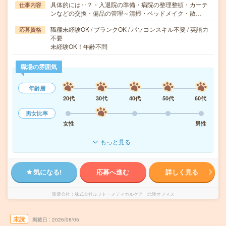
具体的には‥？・入退院の準備・病院の整理整頓・カーテ
仕事内容
ンなどの交換・備品の管理～清掃・ベッドメイク・散…
職種未経験OK / ブランクOK / パソコンスキル不要 / 英語力
応募資格
不要
未経験OK！年齢不問
職場の雰囲気
年齢層
20代
30代
40代
50代
60代
男女比率
女性
男性
もっと見る
気になる!
応募へ進む
詳しく見る
派遣会社
株式会社ルフト・メディカルケア 北陸オフィス
未読
掲載日
2026/08/05