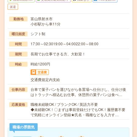
派遣
富山県射水市
勤務地
小杉駅から車11分
シフト制
曜日頻度
17:30～02:3019:00～04:0022:00～08:00
時間
長期でお仕事できる方、大歓迎！
期間
時給1200円
時給
交通費
交通費規定内支給
台車で菓子パンを運びながら各置場へ仕分けし、仕分け後
仕事内容
はトラックへ積込むお仕事。休憩所の菓子パンは食べ…
職種未経験OK / ブランクOK / 英語力不要
応募資格
◆未経験OK！〇まずは事前登録だけでもOK！履歴書不要
で気軽にオンライン登録★氏名・職種などを入力す…
職場の雰囲気