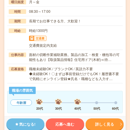
月～金
曜日頻度
08:30～17:00
時間
長期でお仕事できる方、大歓迎！
期間
時給1300円
時給
交通費
交通費規定内支給
面材の切断作業補助業務。製品の加工・検査・梱包等の可
仕事内容
能性もあり【取扱製品情報】住宅用ドア(木材)≪待…
職種未経験OK / ブランクOK / 英語力不要
応募資格
◆未経験OK！〇まずは事前登録だけでもOK！履歴書不要
で気軽にオンライン登録★氏名・職種などを入力す…
職場の雰囲気
年齢層
20代
30代
40代
50代
60代
気になる!
応募へ進む
詳しく見る