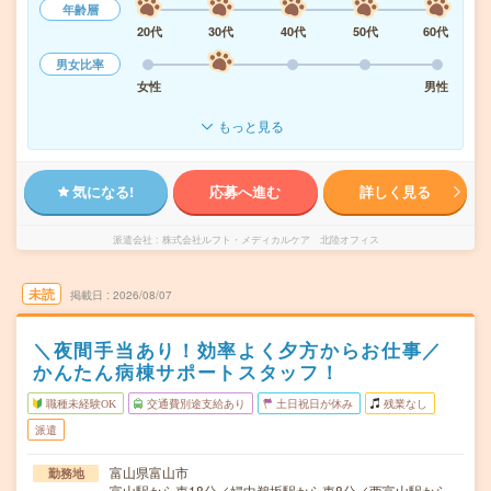
年齢層
20代
30代
40代
50代
60代
男女比率
女性
男性
もっと見る
気になる!
応募へ進む
詳しく見る
派遣会社
株式会社ルフト・メディカルケア 北陸オフィス
未読
掲載日
2026/08/07
＼夜間手当あり！効率よく夕方からお仕事／
かんたん病棟サポートスタッフ！
職種未経験OK
交通費別途支給あり
土日祝日が休み
残業なし
派遣
富山県富山市
勤務地
富山駅から車18分／婦中鵜坂駅から車8分／西富山駅から