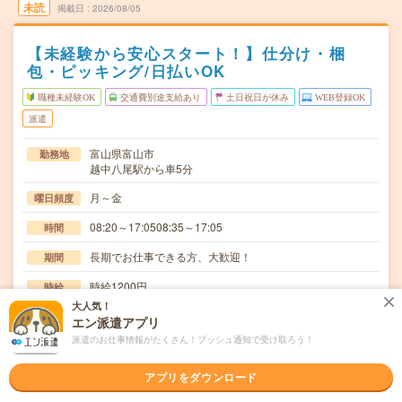
未読
掲載日
2026/08/05
【未経験から安心スタート！】仕分け・梱
包・ピッキング/日払いOK
職種未経験OK
交通費別途支給あり
土日祝日が休み
WEB登録OK
派遣
富山県富山市
勤務地
越中八尾駅から車5分
月～金
曜日頻度
08:20～17:0508:35～17:05
時間
長期でお仕事できる方、大歓迎！
期間
時給1200円
時給
大人気！
交通費
エン派遣アプリ
交通費規定内支給
派遣のお仕事情報がたくさん！プッシュ通知で受け取ろう！
屋内倉庫にてコネクタ、ハーネスの細かい電子部品の入出
仕事内容
庫作業、ピッキング作業、在庫管理業務です。非常に…
アプリをダウンロード