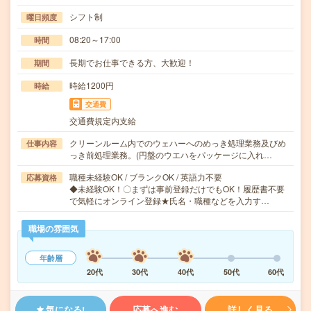
シフト制
曜日頻度
08:20～17:00
時間
長期でお仕事できる方、大歓迎！
期間
時給1200円
時給
交通費
交通費規定内支給
クリーンルーム内でのウェハーへのめっき処理業務及びめ
仕事内容
っき前処理業務。(円盤のウエハをパッケージに入れ…
職種未経験OK / ブランクOK / 英語力不要
応募資格
◆未経験OK！〇まずは事前登録だけでもOK！履歴書不要
で気軽にオンライン登録★氏名・職種などを入力す…
職場の雰囲気
年齢層
20代
30代
40代
50代
60代
気になる!
応募へ進む
詳しく見る