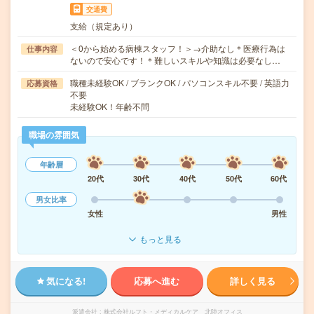
交通費
支給（規定あり）
＜0から始める病棟スタッフ！＞→介助なし＊医療行為は
仕事内容
ないので安心です！＊難しいスキルや知識は必要なし…
職種未経験OK / ブランクOK / パソコンスキル不要 / 英語力
応募資格
不要
未経験OK！年齢不問
職場の雰囲気
年齢層
20代
30代
40代
50代
60代
男女比率
女性
男性
もっと見る
気になる!
応募へ進む
詳しく見る
派遣会社
株式会社ルフト・メディカルケア 北陸オフィス