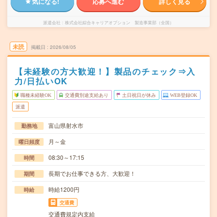
気になる!
応募へ進む
詳しく見る
派遣会社
株式会社綜合キャリアオプション 製造事業部（全国）
未読
掲載日
2026/08/05
【未経験の方大歓迎！】製品のチェック⇒入
力/日払いOK
職種未経験OK
交通費別途支給あり
土日祝日が休み
WEB登録OK
派遣
富山県射水市
勤務地
月～金
曜日頻度
08:30～17:15
時間
長期でお仕事できる方、大歓迎！
期間
時給1200円
時給
交通費
交通費規定内支給