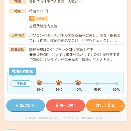
長期でお仕事できる方、大歓迎！
期間
時給1200円
時給
交通費
交通費規定内支給
パソコンやタッチパネルで医薬品を製造し、検査・梱包ま
仕事内容
で行う作業。錠剤の割れや欠け、印字をチェックし、…
職種未経験OK / ブランクOK / 英語力不要
応募資格
◆未経験OK！〇まずは事前登録だけでもOK！履歴書不要
で気軽にオンライン登録★氏名・職種などを入力す…
職場の雰囲気
年齢層
20代
30代
40代
50代
60代
気になる!
応募へ進む
詳しく見る
派遣会社
株式会社綜合キャリアオプション 製造事業部（全国）