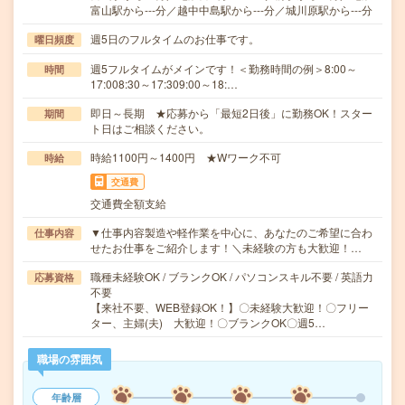
富山駅から---分／越中中島駅から---分／城川原駅から---分
週5日のフルタイムのお仕事です。
曜日頻度
週5フルタイムがメインです！＜勤務時間の例＞8:00～
時間
17:008:30～17:309:00～18:…
即日～長期 ★応募から「最短2日後」に勤務OK！スター
期間
ト日はご相談ください。
時給1100円～1400円 ★Wワーク不可
時給
交通費
交通費全額支給
▼仕事内容製造や軽作業を中心に、あなたのご希望に合わ
仕事内容
せたお仕事をご紹介します！＼未経験の方も大歓迎！…
職種未経験OK / ブランクOK / パソコンスキル不要 / 英語力
応募資格
不要
【来社不要、WEB登録OK！】〇未経験大歓迎！〇フリー
ター、主婦(夫) 大歓迎！〇ブランクOK〇週5…
職場の雰囲気
年齢層