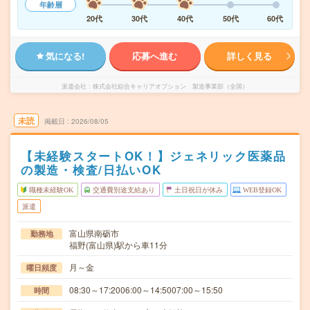
年齢層
20代
30代
40代
50代
60代
気になる!
応募へ進む
詳しく見る
派遣会社
株式会社綜合キャリアオプション 製造事業部（全国）
未読
掲載日
2026/08/05
【未経験スタートOK！】ジェネリック医薬品
の製造・検査/日払いOK
職種未経験OK
交通費別途支給あり
土日祝日が休み
WEB登録OK
派遣
富山県南砺市
勤務地
福野(富山県)駅から車11分
月～金
曜日頻度
08:30～17:2006:00～14:5007:00～15:50
時間