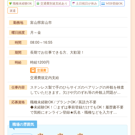
職種未経験OK
交通費別途支給あり
土日祝日が休み
WEB登録OK
派遣
富山県富山市
勤務地
月～金
曜日頻度
08:00～16:55
時間
長期でお仕事できる方、大歓迎！
期間
時給1200円
時給
交通費
交通費規定内支給
ステンレス製で手のひらサイズのベアリングの外観を検査
仕事内容
していただきます。欠けや穴のずれ等の外観上問題が…
職種未経験OK / ブランクOK / 英語力不要
応募資格
◆未経験OK！〇まずは事前登録だけでもOK！履歴書不要
で気軽にオンライン登録★氏名・職種などを入力す…
職場の雰囲気