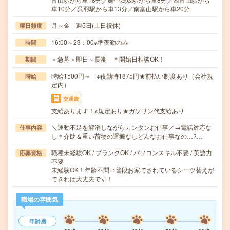
車10分／呉羽駅から車13分／南富山駅から車20分
月～金 週5日(土日祝休)
曜日頻度
16:00～23：00※準夜勤のみ
時間
＜急募＞即日～長期 ＊開始日相談OK！
期間
時給1500円～ ※夜勤時1875円★前払い制度あり（会社規
時給
定内）
交通費
支給あります！※規定あり★ガソリン代支給あり
＼運動不足を解消しながらカンタンお仕事／→電話対応な
仕事内容
し＊介助＆重い荷物の運搬なしどんなお仕事なの…?…
職種未経験OK / ブランクOK / パソコンスキル不要 / 英語力
応募資格
不要
未経験OK！年齢不問→普段お家でされているシーツ替えが
できれば大丈夫です！
職場の雰囲気
年齢層