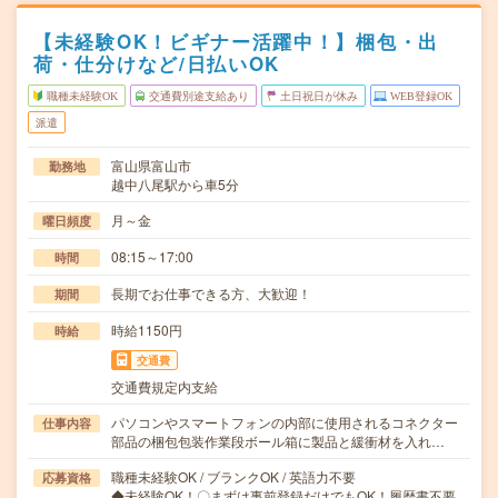
【未経験OK！ビギナー活躍中！】梱包・出
荷・仕分けなど/日払いOK
職種未経験OK
交通費別途支給あり
土日祝日が休み
WEB登録OK
派遣
富山県富山市
勤務地
越中八尾駅から車5分
月～金
曜日頻度
08:15～17:00
時間
長期でお仕事できる方、大歓迎！
期間
時給1150円
時給
交通費
交通費規定内支給
パソコンやスマートフォンの内部に使用されるコネクター
仕事内容
部品の梱包包装作業段ボール箱に製品と緩衝材を入れ…
職種未経験OK / ブランクOK / 英語力不要
応募資格
◆未経験OK！〇まずは事前登録だけでもOK！履歴書不要