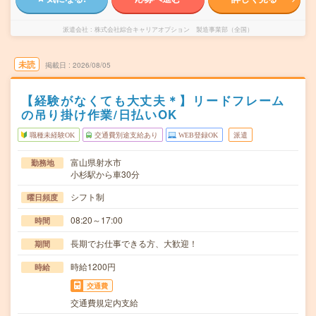
派遣会社
株式会社綜合キャリアオプション 製造事業部（全国）
未読
掲載日
2026/08/05
【経験がなくても大丈夫＊】リードフレーム
の吊り掛け作業/日払いOK
職種未経験OK
交通費別途支給あり
WEB登録OK
派遣
富山県射水市
勤務地
小杉駅から車30分
シフト制
曜日頻度
08:20～17:00
時間
長期でお仕事できる方、大歓迎！
期間
時給1200円
時給
交通費
交通費規定内支給