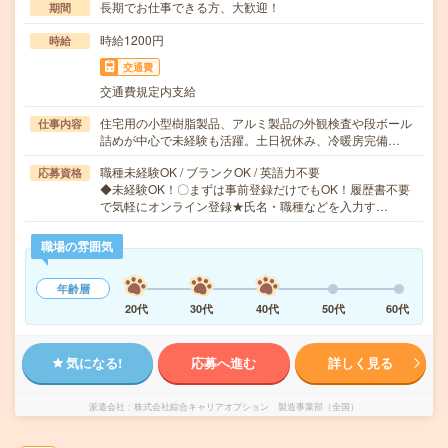
長期でお仕事できる方、大歓迎！
期間
時給1200円
時給
交通費
交通費規定内支給
住宅用の小型樹脂製品、アルミ製品の外観検査や段ボール
仕事内容
詰めが中心で未経験も活躍。土日祝休み、冷暖房完備…
職種未経験OK / ブランクOK / 英語力不要
応募資格
◆未経験OK！〇まずは事前登録だけでもOK！履歴書不要
で気軽にオンライン登録★氏名・職種などを入力す…
職場の雰囲気
年齢層
20代
30代
40代
50代
60代
気になる!
応募へ進む
詳しく見る
派遣会社
株式会社綜合キャリアオプション 製造事業部（全国）