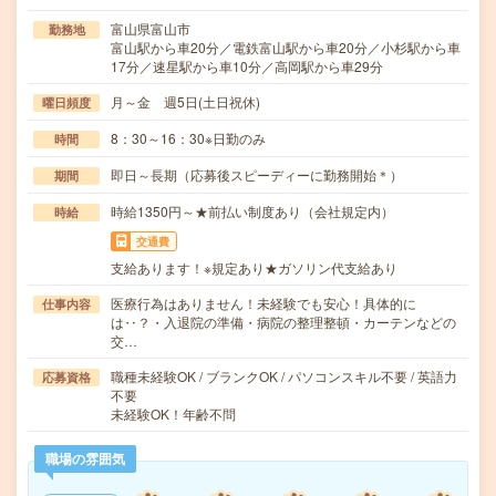
富山県富山市
勤務地
富山駅から車20分／電鉄富山駅から車20分／小杉駅から車
17分／速星駅から車10分／高岡駅から車29分
月～金 週5日(土日祝休)
曜日頻度
8：30～16：30※日勤のみ
時間
即日～長期（応募後スピーディーに勤務開始＊）
期間
時給1350円～★前払い制度あり（会社規定内）
時給
交通費
支給あります！※規定あり★ガソリン代支給あり
医療行為はありません！未経験でも安心！具体的に
仕事内容
は‥？・入退院の準備・病院の整理整頓・カーテンなどの
交…
職種未経験OK / ブランクOK / パソコンスキル不要 / 英語力
応募資格
不要
未経験OK！年齢不問
職場の雰囲気