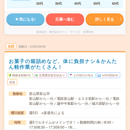
20代
30代
40代
50代
60代
気になる!
応募へ進む
詳しく見る
派遣会社
株式会社テクノ・サービス 採用担当
未読
掲載日
2026/08/08
お菓子の箱詰めなど、体に負担ナシ＆かんた
ん軽作業がたくさん！
職種未経験OK
交通費別途支給あり
土日祝日が休み
WEB登録OK
派遣
富山県富山市
勤務地
富山駅から---分／電鉄富山駅・エスタ前駅から---分／電鉄
富山駅から---分／越中中島駅から---分／城川原駅から---分
週5日 ※派遣先による
曜日頻度
週5フルタイムがメインです！＜勤務時間の例＞8:00～
時間
17:008:30～17:309:00～18:…