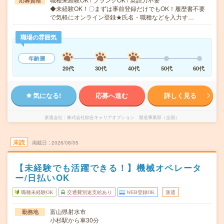
応募資格
◆未経験OK！〇まずは事前登録だけでもOK！履歴書不要
で気軽にオンライン登録★氏名・職種などを入力す…
職場の雰囲気
年齢層
20代
30代
40代
50代
60代
気になる!
応募へ進む
詳しく見る
派遣会社
株式会社綜合キャリアオプション 製造事業部（全国）
未読
掲載日
2026/08/05
【未経験でも活躍できる！】機械オペレータ
ー/日払いOK
職種未経験OK
交通費別途支給あり
WEB登録OK
派遣
富山県射水市
勤務地
小杉駅から車30分