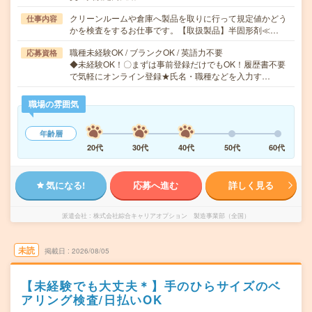
クリーンルームや倉庫へ製品を取りに行って規定値かどう
仕事内容
かを検査をするお仕事です。【取扱製品】半固形剤≪…
職種未経験OK / ブランクOK / 英語力不要
応募資格
◆未経験OK！〇まずは事前登録だけでもOK！履歴書不要
で気軽にオンライン登録★氏名・職種などを入力す…
職場の雰囲気
年齢層
20代
30代
40代
50代
60代
気になる!
応募へ進む
詳しく見る
派遣会社
株式会社綜合キャリアオプション 製造事業部（全国）
未読
掲載日
2026/08/05
【未経験でも大丈夫＊】手のひらサイズのベ
アリング検査/日払いOK