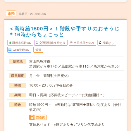
未読
掲載日
2026/08/06
＜高時給1500円＞！階段や手すりのおそうじ
＊16時からちょこっと
職種未経験OK
交通費別途支給あり
土日祝日が休み
残業なし
WEB登録OK
派遣
富山県魚津市
勤務地
滑川駅から車17分／黒部駅から車11分／魚津駅から車5分
月～金 週5日(土日祝休)
曜日頻度
16:00～23：00※準夜勤のみ
時間
即日～長期（応募後スピーディーに勤務開始＊）
期間
時給1500円～ ※夜勤時は1875円★前払い制度あり（会社
時給
規定内）
交通費
支給あります！※規定あり★ガソリン代支給あり