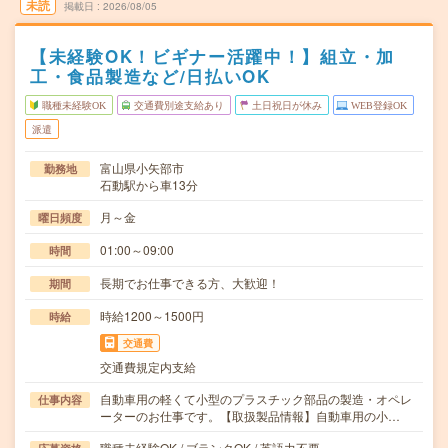
未読
掲載日
2026/08/05
【未経験OK！ビギナー活躍中！】組立・加
工・食品製造など/日払いOK
職種未経験OK
交通費別途支給あり
土日祝日が休み
WEB登録OK
派遣
富山県小矢部市
勤務地
石動駅から車13分
月～金
曜日頻度
01:00～09:00
時間
長期でお仕事できる方、大歓迎！
期間
時給1200～1500円
時給
交通費
交通費規定内支給
自動車用の軽くて小型のプラスチック部品の製造・オペレ
仕事内容
ーターのお仕事です。【取扱製品情報】自動車用の小…
職種未経験OK / ブランクOK / 英語力不要