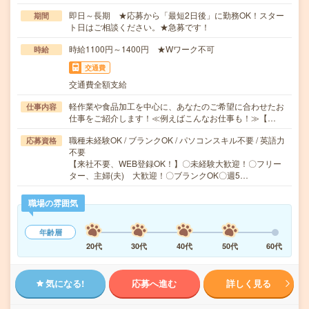
即日～長期 ★応募から「最短2日後」に勤務OK！スター
期間
ト日はご相談ください。★急募です！
時給1100円～1400円 ★Wワーク不可
時給
交通費
交通費全額支給
軽作業や食品加工を中心に、あなたのご希望に合わせたお
仕事内容
仕事をご紹介します！≪例えばこんなお仕事も！≫【…
職種未経験OK / ブランクOK / パソコンスキル不要 / 英語力
応募資格
不要
【来社不要、WEB登録OK！】〇未経験大歓迎！〇フリー
ター、主婦(夫) 大歓迎！〇ブランクOK〇週5…
職場の雰囲気
年齢層
20代
30代
40代
50代
60代
気になる!
応募へ進む
詳しく見る