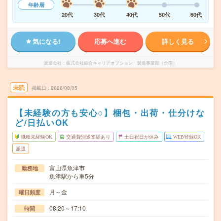
年齢層
20代
30代
40代
50代
60代
気になる!
応募へ進む
詳しく見る
派遣会社
株式会社綜合キャリアオプション 製造事業部（全国）
未読
掲載日
2026/08/05
【未経験の方も安心○】梱包・出荷・仕分けな
ど/日払いOK
職種未経験OK
交通費別途支給あり
土日祝日が休み
WEB登録OK
派遣
富山県魚津市
勤務地
魚津駅から車5分
月～金
曜日頻度
08:20～17:10
時間