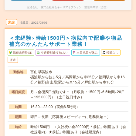
派遣会社
株式会社綜合キャリアオプション 製造事業部（全国）
未読
掲載日
2026/08/06
＜未経験×時給1500円＞病院内で配膳や物品
補充のかんたんサポート業務！
職種未経験OK
交通費別途支給あり
土日祝日が休み
残業なし
派遣
富山県砺波市
勤務地
砺波駅から徒歩5分／高岡駅から車25分／福岡駅から車16
分／福野(富山県)駅から車15分／戸出駅から車15分
月～金/週5日出勤です＊（月収例：1500円×6.5時間×20日
曜日頻度
＝195,000円）（土日祝日休み）
16:30～23:00（実働6.5時間）
時間
即日～長期（応募後スピーディーに勤務開始＊）
期間
時給1500円 ＋入社祝い金20000円＊前払い制度あり（会
時給
社規定内）★前払い制度あり（会社規定内）