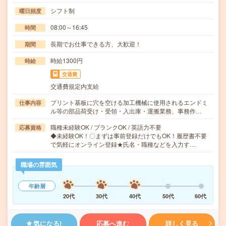
シフト制
曜日頻度
08:00～16:45
時間
長期でお仕事できる方、大歓迎！
期間
時給1300円
時給
交通費
交通費規定内支給
プリント基板に穴を空ける加工機械に使用されるエンドミ
仕事内容
ル等の部品荷受け・受領・入出庫・運搬業務、事務作…
職種未経験OK / ブランクOK / 英語力不要
応募資格
◆未経験OK！〇まずは事前登録だけでもOK！履歴書不要
で気軽にオンライン登録★氏名・職種などを入力す…
職場の雰囲気
年齢層
20代
30代
40代
50代
60代
気になる!
応募へ進む
詳しく見る