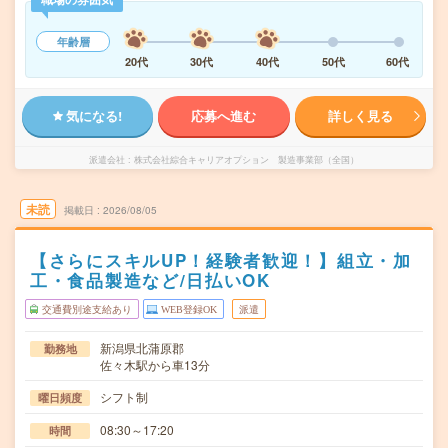
年齢層
20代
30代
40代
50代
60代
気になる!
応募へ進む
詳しく見る
派遣会社
株式会社綜合キャリアオプション 製造事業部（全国）
未読
掲載日
2026/08/05
【さらにスキルUP！経験者歓迎！】組立・加
工・食品製造など/日払いOK
交通費別途支給あり
WEB登録OK
派遣
新潟県北蒲原郡
勤務地
佐々木駅から車13分
シフト制
曜日頻度
08:30～17:20
時間