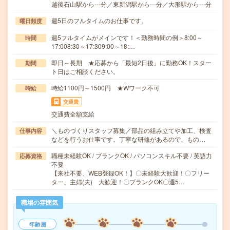
越後石山駅から---分／東新潟駅から---分／大形駅から---分
週5日のフルタイムのお仕事です。
曜日頻度
週5フルタイムがメインです！＜勤務時間の例＞8:00～
時間
17:008:30～17:309:00～18:…
即日～長期 ★応募から「最短2日後」に勤務OK！スター
期間
ト日はご相談ください。
時給1100円～1500円 ★Wワーク不可
時給
交通費
交通費全額支給
＼ものづくりスタッフ募集／部品の組み立てや加工、検査
仕事内容
などを行うお仕事です。丁寧な研修があるので、もの…
職種未経験OK / ブランクOK / パソコンスキル不要 / 英語力
応募資格
不要
【来社不要、WEB登録OK！】〇未経験大歓迎！〇フリー
ター、主婦(夫) 大歓迎！〇ブランクOK〇週5…
職場の雰囲気
年齢層