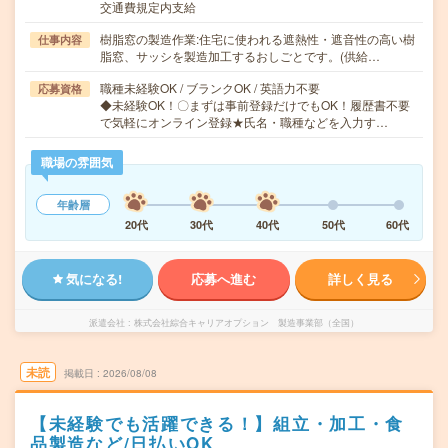
交通費規定内支給
樹脂窓の製造作業:住宅に使われる遮熱性・遮音性の高い樹
仕事内容
脂窓、サッシを製造加工するおしごとです。(供給…
職種未経験OK / ブランクOK / 英語力不要
応募資格
◆未経験OK！〇まずは事前登録だけでもOK！履歴書不要
で気軽にオンライン登録★氏名・職種などを入力す…
職場の雰囲気
年齢層
20代
30代
40代
50代
60代
気になる!
応募へ進む
詳しく見る
派遣会社
株式会社綜合キャリアオプション 製造事業部（全国）
未読
掲載日
2026/08/08
【未経験でも活躍できる！】組立・加工・食
品製造など/日払いOK