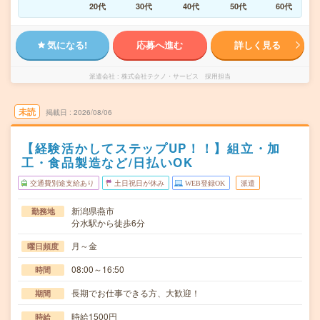
20代
30代
40代
50代
60代
気になる!
応募へ進む
詳しく見る
派遣会社
株式会社テクノ・サービス 採用担当
未読
掲載日
2026/08/06
【経験活かしてステップUP！！】組立・加
工・食品製造など/日払いOK
交通費別途支給あり
土日祝日が休み
WEB登録OK
派遣
新潟県燕市
勤務地
分水駅から徒歩6分
月～金
曜日頻度
08:00～16:50
時間
長期でお仕事できる方、大歓迎！
期間
時給1500円
時給