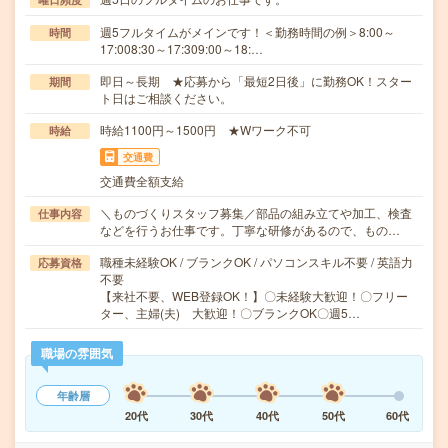
週5フルタイムがメインです！＜勤務時間の例＞8:00～
時間
17:008:30～17:309:00～18:…
即日～長期 ★応募から「最短2日後」に勤務OK！スター
期間
ト日はご相談ください。
時給1100円～1500円 ★Wワーク不可
時給
交通費
交通費全額支給
＼ものづくりスタッフ募集／部品の組み立てや加工、検査
仕事内容
などを行うお仕事です。丁寧な研修があるので、もの…
職種未経験OK / ブランクOK / パソコンスキル不要 / 英語力
応募資格
不要
【来社不要、WEB登録OK！】〇未経験大歓迎！〇フリー
ター、主婦(夫) 大歓迎！〇ブランクOK〇週5…
職場の雰囲気
年齢層
20代
30代
40代
50代
60代