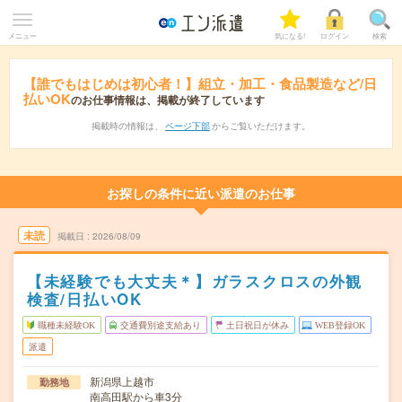
メニュー
気になる!
ログイン
検索
【誰でもはじめは初心者！】組立・加工・食品製造など/日
払いOK
のお仕事情報は、掲載が終了しています
掲載時の情報は、
ページ下部
からご覧いただけます。
お探しの条件に近い派遣のお仕事
未読
掲載日
2026/08/09
【未経験でも大丈夫＊】ガラスクロスの外観
検査/日払いOK
職種未経験OK
交通費別途支給あり
土日祝日が休み
WEB登録OK
派遣
新潟県上越市
勤務地
南高田駅から車3分