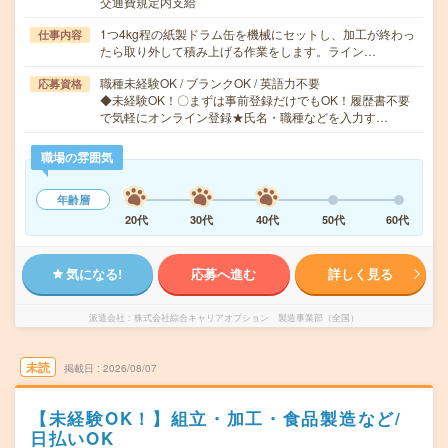
交通費規定内支給
1つ4kg程の紙製ドラム缶を機械にセットし、加工が終わっ
仕事内容
たら取り外して積み上げる作業をします。ライン…
職種未経験OK / ブランクOK / 英語力不要
応募資格
◆未経験OK！〇まずは事前登録だけでもOK！履歴書不要
で気軽にオンライン登録★氏名・職種などを入力す…
職場の雰囲気
年齢層
20代
30代
40代
50代
60代
気になる!
応募へ進む
詳しく見る
派遣会社
株式会社綜合キャリアオプション 製造事業部（全国）
未読
掲載日
2026/08/07
【未経験OK！】組立・加工・食品製造など/
日払いOK