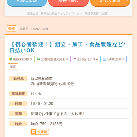
派遣会社
株式会社綜合キャリアオプション 製造事業部（全国）
未読
掲載日
2026/08/09
【初心者歓迎！】組立・加工・食品製造など/
日払いOK
職種未経験OK
交通費別途支給あり
土日祝日が休み
WEB登録OK
派遣
新潟県柏崎市
勤務地
西山(新潟県)駅から車10分
月～金
曜日頻度
16:40～01:20
時間
長期でお仕事できる方、大歓迎！
期間
時給1750～2188円
時給
交通費