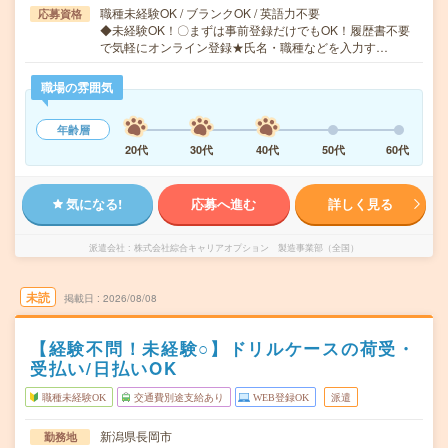
職種未経験OK / ブランクOK / 英語力不要
応募資格
◆未経験OK！〇まずは事前登録だけでもOK！履歴書不要
で気軽にオンライン登録★氏名・職種などを入力す…
職場の雰囲気
年齢層
20代
30代
40代
50代
60代
気になる!
応募へ進む
詳しく見る
派遣会社
株式会社綜合キャリアオプション 製造事業部（全国）
未読
掲載日
2026/08/08
【経験不問！未経験○】ドリルケースの荷受・
受払い/日払いOK
職種未経験OK
交通費別途支給あり
WEB登録OK
派遣
新潟県長岡市
勤務地