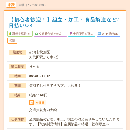
未読
掲載日
2026/08/05
【初心者歓迎！】組立・加工・食品製造など/
日払いOK
職種未経験OK
交通費別途支給あり
土日祝日が休み
WEB登録OK
派遣
新潟市秋葉区
勤務地
矢代田駅から車7分
月～金
曜日頻度
08:30～17:15
時間
長期でお仕事できる方、大歓迎！
期間
時給1160円
時給
交通費
交通費規定内支給
金属部品の管理、加工、検査の対応業務をしていただきま
仕事内容
す。【取扱製品情報】金属部品≪待遇・福利厚生≫・…