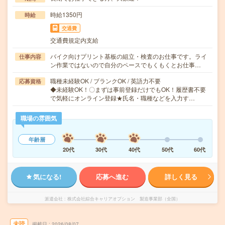
時給1350円
時給
交通費
交通費規定内支給
バイク向けプリント基板の組立・検査のお仕事です。ライ
仕事内容
ン作業ではないので自分のペースでもくもくとお仕事…
職種未経験OK / ブランクOK / 英語力不要
応募資格
◆未経験OK！〇まずは事前登録だけでもOK！履歴書不要
で気軽にオンライン登録★氏名・職種などを入力す…
職場の雰囲気
年齢層
20代
30代
40代
50代
60代
気になる!
応募へ進む
詳しく見る
派遣会社
株式会社綜合キャリアオプション 製造事業部（全国）
未読
掲載日
2026/08/07