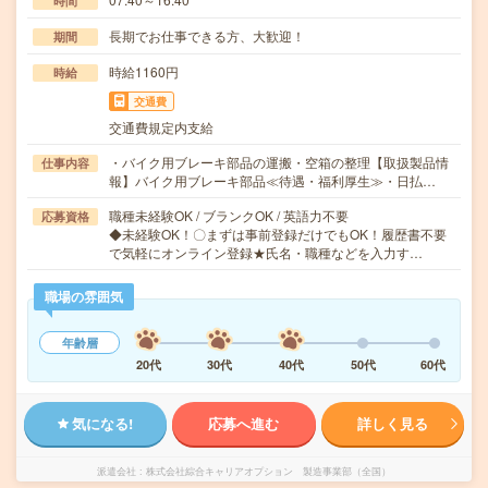
時間
長期でお仕事できる方、大歓迎！
期間
時給1160円
時給
交通費
交通費規定内支給
・バイク用ブレーキ部品の運搬・空箱の整理【取扱製品情
仕事内容
報】バイク用ブレーキ部品≪待遇・福利厚生≫・日払…
職種未経験OK / ブランクOK / 英語力不要
応募資格
◆未経験OK！〇まずは事前登録だけでもOK！履歴書不要
で気軽にオンライン登録★氏名・職種などを入力す…
職場の雰囲気
年齢層
20代
30代
40代
50代
60代
気になる!
応募へ進む
詳しく見る
派遣会社
株式会社綜合キャリアオプション 製造事業部（全国）