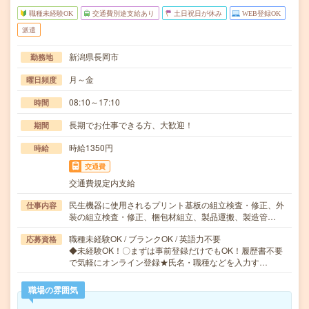
職種未経験OK
交通費別途支給あり
土日祝日が休み
WEB登録OK
派遣
新潟県長岡市
勤務地
月～金
曜日頻度
08:10～17:10
時間
長期でお仕事できる方、大歓迎！
期間
時給1350円
時給
交通費
交通費規定内支給
民生機器に使用されるプリント基板の組立検査・修正、外
仕事内容
装の組立検査・修正、梱包材組立、製品運搬、製造管…
職種未経験OK / ブランクOK / 英語力不要
応募資格
◆未経験OK！〇まずは事前登録だけでもOK！履歴書不要
で気軽にオンライン登録★氏名・職種などを入力す…
職場の雰囲気