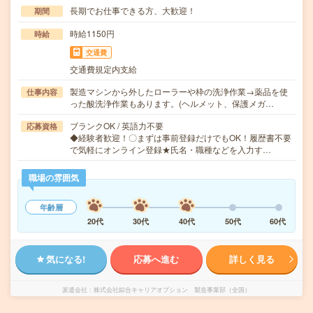
長期でお仕事できる方、大歓迎！
期間
時給1150円
時給
交通費
交通費規定内支給
製造マシンから外したローラーや枠の洗浄作業→薬品を使
仕事内容
った酸洗浄作業もあります。(ヘルメット、保護メガ…
ブランクOK / 英語力不要
応募資格
◆経験者歓迎！〇まずは事前登録だけでもOK！履歴書不要
で気軽にオンライン登録★氏名・職種などを入力す…
職場の雰囲気
年齢層
20代
30代
40代
50代
60代
気になる!
応募へ進む
詳しく見る
派遣会社
株式会社綜合キャリアオプション 製造事業部（全国）