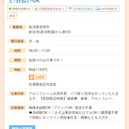
ど/日払いOK
職種未経験OK
交通費別途支給あり
土日祝日が休み
WEB登録OK
派遣
新潟県長岡市
勤務地
妙法寺(新潟県)駅から車5分
月～金
曜日頻度
08:20～17:20
時間
短期でのお仕事です！
期間
時給1150円
時給
交通費
交通費規定内支給
アルミフレーム出荷作業、バリ取り洗浄を行っていただき
仕事内容
ます。【取扱製品情報】減速機、歯車、アルミフレー…
職種未経験OK / ブランクOK / 英語力不要
応募資格
◆未経験OK！〇まずは事前登録だけでもOK！履歴書不要
で気軽にオンライン登録★氏名・職種などを入力す…
職場の雰囲気