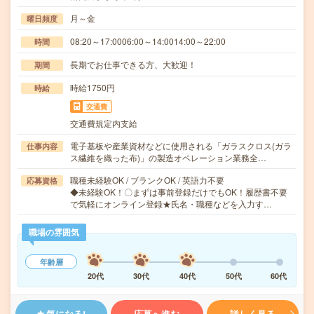
月～金
曜日頻度
08:20～17:0006:00～14:0014:00～22:00
時間
長期でお仕事できる方、大歓迎！
期間
時給1750円
時給
交通費
交通費規定内支給
電子基板や産業資材などに使用される「ガラスクロス(ガラ
仕事内容
ス繊維を織った布)」の製造オペレーション業務全…
職種未経験OK / ブランクOK / 英語力不要
応募資格
◆未経験OK！〇まずは事前登録だけでもOK！履歴書不要
で気軽にオンライン登録★氏名・職種などを入力す…
職場の雰囲気
年齢層
20代
30代
40代
50代
60代
気になる!
応募へ進む
詳しく見る