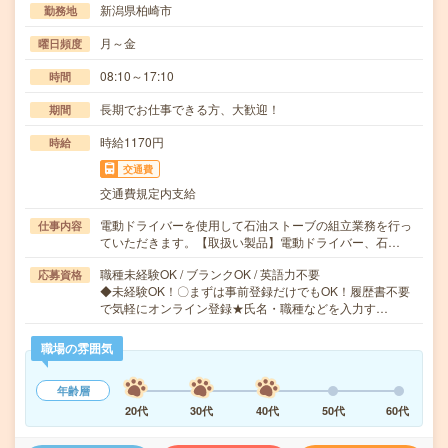
新潟県柏崎市
勤務地
月～金
曜日頻度
08:10～17:10
時間
長期でお仕事できる方、大歓迎！
期間
時給1170円
時給
交通費
交通費規定内支給
電動ドライバーを使用して石油ストーブの組立業務を行っ
仕事内容
ていただきます。【取扱い製品】電動ドライバー、石…
職種未経験OK / ブランクOK / 英語力不要
応募資格
◆未経験OK！〇まずは事前登録だけでもOK！履歴書不要
で気軽にオンライン登録★氏名・職種などを入力す…
職場の雰囲気
年齢層
20代
30代
40代
50代
60代