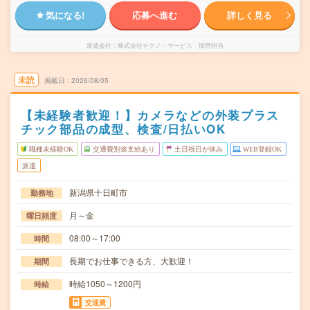
気になる!
応募へ進む
詳しく見る
派遣会社
株式会社テクノ・サービス 採用担当
未読
掲載日
2026/08/05
【未経験者歓迎！】カメラなどの外装プラス
チック部品の成型、検査/日払いOK
職種未経験OK
交通費別途支給あり
土日祝日が休み
WEB登録OK
派遣
新潟県十日町市
勤務地
月～金
曜日頻度
08:00～17:00
時間
長期でお仕事できる方、大歓迎！
期間
時給1050～1200円
時給
交通費