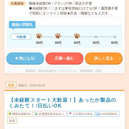
職種未経験OK / ブランクOK / 英語力不要
応募資格
◆未経験OK！〇まずは事前登録だけでもOK！履歴書不要
で気軽にオンライン登録★氏名・職種などを入力す…
職場の雰囲気
年齢層
20代
30代
40代
50代
60代
気になる!
応募へ進む
詳しく見る
派遣会社
株式会社綜合キャリアオプション 製造事業部（全国）
未読
掲載日
2026/08/05
【未経験スタート大歓迎！】あったか製品の
くみたて！/日払いOK
職種未経験OK
交通費別途支給あり
土日祝日が休み
WEB登録OK
派遣