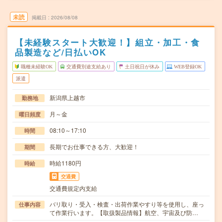
未読
掲載日
2026/08/08
【未経験スタート大歓迎！】組立・加工・食
品製造など/日払いOK
職種未経験OK
交通費別途支給あり
土日祝日が休み
WEB登録OK
派遣
新潟県上越市
勤務地
月～金
曜日頻度
08:10～17:10
時間
長期でお仕事できる方、大歓迎！
期間
時給1180円
時給
交通費
交通費規定内支給
バリ取り・受入・検査・出荷作業やすり等を使用し、座っ
仕事内容
て作業行います。【取扱製品情報】航空、宇宙及び防…