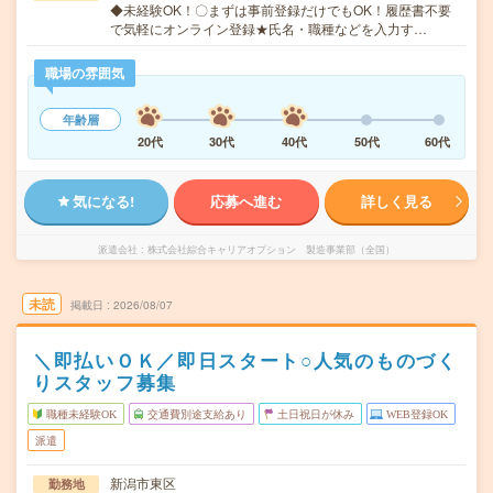
◆未経験OK！〇まずは事前登録だけでもOK！履歴書不要
で気軽にオンライン登録★氏名・職種などを入力す…
職場の雰囲気
年齢層
20代
30代
40代
50代
60代
気になる!
応募へ進む
詳しく見る
派遣会社
株式会社綜合キャリアオプション 製造事業部（全国）
未読
掲載日
2026/08/07
＼即払いＯＫ／即日スタート○人気のものづく
りスタッフ募集
職種未経験OK
交通費別途支給あり
土日祝日が休み
WEB登録OK
派遣
新潟市東区
勤務地