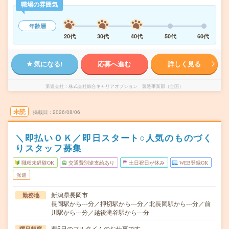
職場の雰囲気
年齢層
20代
30代
40代
50代
60代
気になる!
応募へ進む
詳しく見る
派遣会社
株式会社綜合キャリアオプション 製造事業部（全国）
未読
掲載日
2026/08/06
＼即払いＯＫ／即日スタート○人気のものづく
りスタッフ募集
職種未経験OK
交通費別途支給あり
土日祝日が休み
WEB登録OK
派遣
新潟県長岡市
勤務地
長岡駅から---分／押切駅から---分／北長岡駅から---分／前
川駅から---分／越後滝谷駅から---分
週5日のフルタイムのお仕事です。
曜日頻度