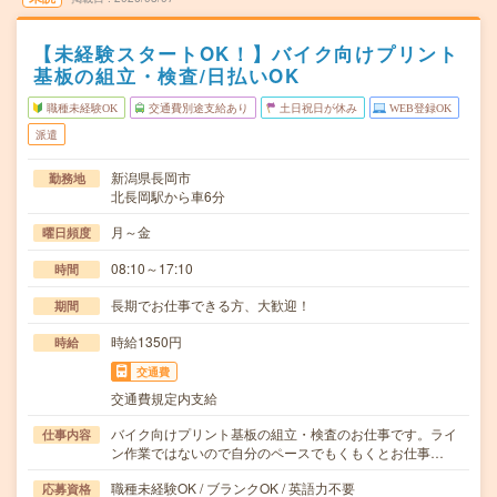
【未経験スタートOK！】バイク向けプリント
基板の組立・検査/日払いOK
職種未経験OK
交通費別途支給あり
土日祝日が休み
WEB登録OK
派遣
新潟県長岡市
勤務地
北長岡駅から車6分
月～金
曜日頻度
08:10～17:10
時間
長期でお仕事できる方、大歓迎！
期間
時給1350円
時給
交通費
交通費規定内支給
バイク向けプリント基板の組立・検査のお仕事です。ライ
仕事内容
ン作業ではないので自分のペースでもくもくとお仕事…
職種未経験OK / ブランクOK / 英語力不要
応募資格