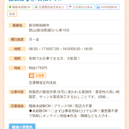
職種未経験OK
交通費別途支給あり
土日祝日が休み
WEB登録OK
派遣
新潟県柏崎市
勤務地
西山(新潟県)駅から車10分
月～金
曜日頻度
08:20～17:0007:20～16:0009:20～18:00
時間
長期でお仕事できる方、大歓迎！
期間
時給1750円
時給
交通費
交通費規定内支給
樹脂窓の製造作業:住宅に使われる遮熱性・遮音性の高い樹
仕事内容
脂窓、サッシを製造加工するおしごとです。(供給…
職種未経験OK / ブランクOK / 英語力不要
応募資格
◆未経験OK！〇まずは事前登録だけでもOK！履歴書不要
で気軽にオンライン登録★氏名・職種などを入力す…
職場の雰囲気