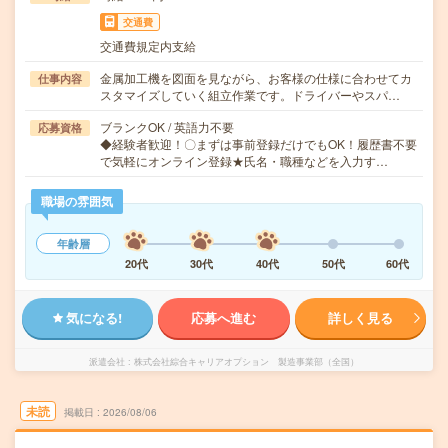
交通費
交通費規定内支給
金属加工機を図面を見ながら、お客様の仕様に合わせてカ
仕事内容
スタマイズしていく組立作業です。ドライバーやスパ…
ブランクOK / 英語力不要
応募資格
◆経験者歓迎！〇まずは事前登録だけでもOK！履歴書不要
で気軽にオンライン登録★氏名・職種などを入力す…
職場の雰囲気
年齢層
20代
30代
40代
50代
60代
気になる!
応募へ進む
詳しく見る
派遣会社
株式会社綜合キャリアオプション 製造事業部（全国）
未読
掲載日
2026/08/06