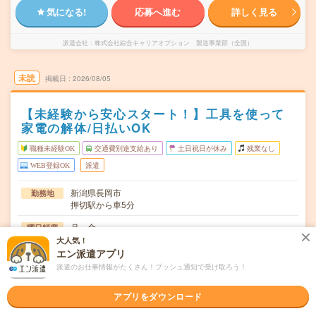
気になる!
応募へ進む
詳しく見る
派遣会社
株式会社綜合キャリアオプション 製造事業部（全国）
未読
掲載日
2026/08/05
【未経験から安心スタート！】工具を使って
家電の解体/日払いOK
職種未経験OK
交通費別途支給あり
土日祝日が休み
残業なし
WEB登録OK
派遣
新潟県長岡市
勤務地
押切駅から車5分
月～金
曜日頻度
大人気！
08:00～17:30
時間
エン派遣アプリ
派遣のお仕事情報がたくさん！プッシュ通知で受け取ろう！
長期でお仕事できる方、大歓迎！
期間
アプリをダウンロード
時給1170円
時給