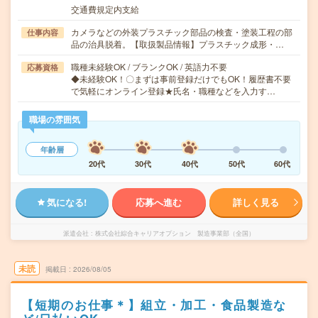
交通費規定内支給
カメラなどの外装プラスチック部品の検査・塗装工程の部
仕事内容
品の治具脱着。【取扱製品情報】プラスチック成形・…
職種未経験OK / ブランクOK / 英語力不要
応募資格
◆未経験OK！〇まずは事前登録だけでもOK！履歴書不要
で気軽にオンライン登録★氏名・職種などを入力す…
職場の雰囲気
年齢層
20代
30代
40代
50代
60代
気になる!
応募へ進む
詳しく見る
派遣会社
株式会社綜合キャリアオプション 製造事業部（全国）
未読
掲載日
2026/08/05
【短期のお仕事＊】組立・加工・食品製造な