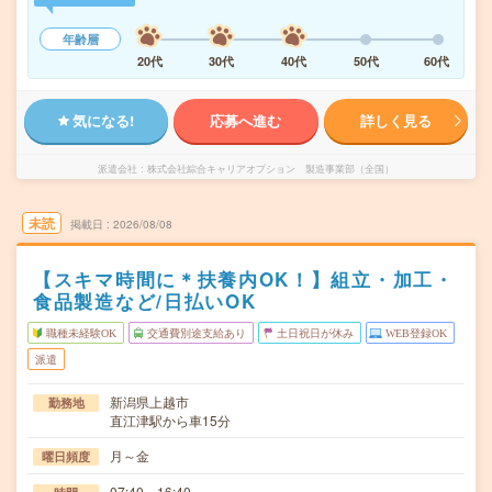
年齢層
20代
30代
40代
50代
60代
気になる!
応募へ進む
詳しく見る
派遣会社
株式会社綜合キャリアオプション 製造事業部（全国）
未読
掲載日
2026/08/08
【スキマ時間に＊扶養内OK！】組立・加工・
食品製造など/日払いOK
職種未経験OK
交通費別途支給あり
土日祝日が休み
WEB登録OK
派遣
新潟県上越市
勤務地
直江津駅から車15分
月～金
曜日頻度
07:40～16:40