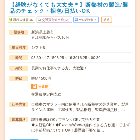
【経験がなくても大丈夫＊】断熱材の製造/製
品のチェック・梱包/日払いOK
職種未経験OK
交通費別途支給あり
WEB登録OK
派遣
新潟県上越市
勤務地
直江津駅からバス10分
シフト制
曜日頻度
08:30～17:1508:25～16:3016:25～00:30
時間
長期でお仕事できる方、大歓迎！
期間
時給1500円
時給
交通費
交通費規定内支給
自動車のマフラー内に使用される断熱材の製造業務。製造
仕事内容
ラインの運転、工程検査、製品梱包、製造設備点検、…
職種未経験OK / ブランクOK / 英語力不要
応募資格
◆未経験OK！◆ExcelやWordの操作できる方歓迎！〇まず
は事前登録だけでもOK！履歴書不要で気…