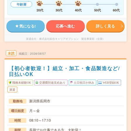
年齢層
20代
30代
40代
50代
60代
気になる!
応募へ進む
詳しく見る
派遣会社
株式会社綜合キャリアオプション 製造事業部（全国）
未読
掲載日
2026/08/07
【初心者歓迎！】組立・加工・食品製造など/
日払いOK
職種未経験OK
交通費別途支給あり
土日祝日が休み
WEB登録OK
派遣
新潟県長岡市
勤務地
月～金
曜日頻度
08:10～17:10
時間
長期でお仕事できる方、大歓迎！
期間