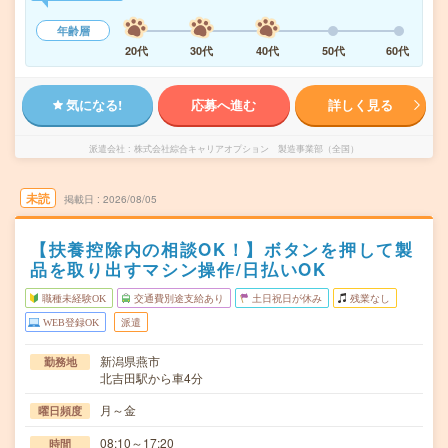
年齢層
20代
30代
40代
50代
60代
気になる!
応募へ進む
詳しく見る
派遣会社
株式会社綜合キャリアオプション 製造事業部（全国）
未読
掲載日
2026/08/05
【扶養控除内の相談OK！】ボタンを押して製
品を取り出すマシン操作/日払いOK
職種未経験OK
交通費別途支給あり
土日祝日が休み
残業なし
WEB登録OK
派遣
新潟県燕市
勤務地
北吉田駅から車4分
月～金
曜日頻度
08:10～17:20
時間