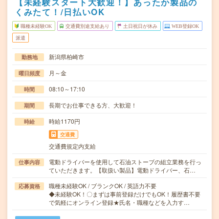
【未経験スタート大歓迎！】あったか製品の
くみたて！/日払いOK
職種未経験OK
交通費別途支給あり
土日祝日が休み
WEB登録OK
派遣
新潟県柏崎市
勤務地
月～金
曜日頻度
08:10～17:10
時間
長期でお仕事できる方、大歓迎！
期間
時給1170円
時給
交通費
交通費規定内支給
電動ドライバーを使用して石油ストーブの組立業務を行っ
仕事内容
ていただきます。【取扱い製品】電動ドライバー、石…
職種未経験OK / ブランクOK / 英語力不要
応募資格
◆未経験OK！〇まずは事前登録だけでもOK！履歴書不要
で気軽にオンライン登録★氏名・職種などを入力す…