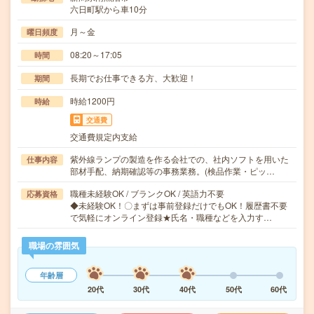
六日町駅から車10分
月～金
曜日頻度
08:20～17:05
時間
長期でお仕事できる方、大歓迎！
期間
時給1200円
時給
交通費
交通費規定内支給
紫外線ランプの製造を作る会社での、社内ソフトを用いた
仕事内容
部材手配、納期確認等の事務業務。(検品作業・ピッ…
職種未経験OK / ブランクOK / 英語力不要
応募資格
◆未経験OK！〇まずは事前登録だけでもOK！履歴書不要
で気軽にオンライン登録★氏名・職種などを入力す…
職場の雰囲気
年齢層
20代
30代
40代
50代
60代