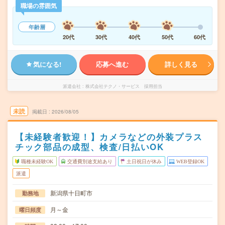
職場の雰囲気
年齢層
20代
30代
40代
50代
60代
気になる!
応募へ進む
詳しく見る
派遣会社
株式会社テクノ・サービス 採用担当
未読
掲載日
2026/08/05
【未経験者歓迎！】カメラなどの外装プラス
チック部品の成型、検査/日払いOK
職種未経験OK
交通費別途支給あり
土日祝日が休み
WEB登録OK
派遣
新潟県十日町市
勤務地
月～金
曜日頻度