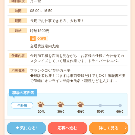
月～金
曜日頻度
08:00～16:50
時間
長期でお仕事できる方、大歓迎！
期間
時給1500円
時給
交通費
交通費規定内支給
金属加工機を図面を見ながら、お客様の仕様に合わせてカ
仕事内容
スタマイズしていく組立作業です。ドライバーやスパ…
ブランクOK / 英語力不要
応募資格
◆経験者歓迎！〇まずは事前登録だけでもOK！履歴書不要
で気軽にオンライン登録★氏名・職種などを入力す…
職場の雰囲気
年齢層
20代
30代
40代
50代
60代
気になる!
応募へ進む
詳しく見る