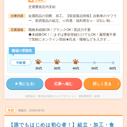
交通費規定内支給
金属部品の切断、加工。【取扱製品情報】自動車のマフラ
仕事内容
ー、厨房製品の組立。≪待遇・福利厚生≫・日払い制…
職種未経験OK / ブランクOK / 英語力不要
応募資格
◆未経験OK！〇まずは事前登録だけでもOK！履歴書不要
で気軽にオンライン登録★氏名・職種などを入力す…
職場の雰囲気
年齢層
20代
30代
40代
50代
60代
気になる!
応募へ進む
詳しく見る
派遣会社
株式会社綜合キャリアオプション 製造事業部（全国）
未読
掲載日
2026/08/05
【誰でもはじめは初心者！】組立・加工・食