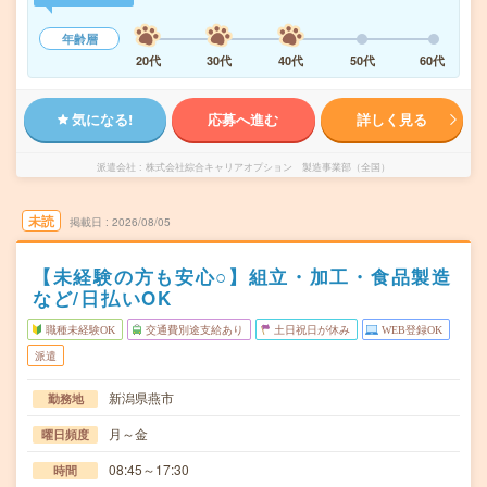
年齢層
20代
30代
40代
50代
60代
気になる!
応募へ進む
詳しく見る
派遣会社
株式会社綜合キャリアオプション 製造事業部（全国）
未読
掲載日
2026/08/05
【未経験の方も安心○】組立・加工・食品製造
など/日払いOK
職種未経験OK
交通費別途支給あり
土日祝日が休み
WEB登録OK
派遣
新潟県燕市
勤務地
月～金
曜日頻度
08:45～17:30
時間