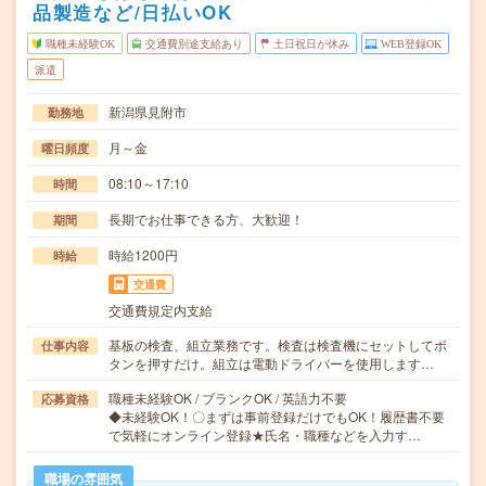
品製造など/日払いOK
職種未経験OK
交通費別途支給あり
土日祝日が休み
WEB登録OK
派遣
新潟県見附市
勤務地
月～金
曜日頻度
08:10～17:10
時間
長期でお仕事できる方、大歓迎！
期間
時給1200円
時給
交通費
交通費規定内支給
基板の検査、組立業務です。検査は検査機にセットしてボ
仕事内容
タンを押すだけ。組立は電動ドライバーを使用します…
職種未経験OK / ブランクOK / 英語力不要
応募資格
◆未経験OK！〇まずは事前登録だけでもOK！履歴書不要
で気軽にオンライン登録★氏名・職種などを入力す…
職場の雰囲気