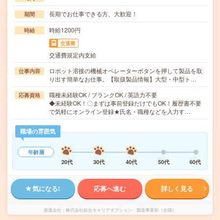
長期でお仕事できる方、大歓迎！
期間
時給1200円
時給
交通費
交通費規定内支給
ロボット溶接の機械オペレーターボタンを押して製品を取
仕事内容
り出す簡単なお仕事。【取扱製品情報】大型・中型ト…
職種未経験OK / ブランクOK / 英語力不要
応募資格
◆未経験OK！〇まずは事前登録だけでもOK！履歴書不要
で気軽にオンライン登録★氏名・職種などを入力す…
職場の雰囲気
年齢層
20代
30代
40代
50代
60代
気になる!
応募へ進む
詳しく見る
派遣会社
株式会社綜合キャリアオプション 製造事業部（全国）