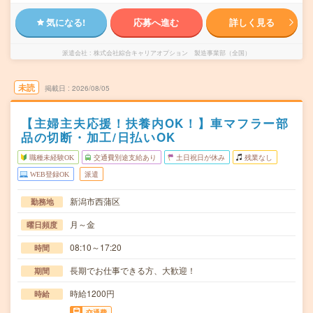
気になる!
応募へ進む
詳しく見る
派遣会社
株式会社綜合キャリアオプション 製造事業部（全国）
未読
掲載日
2026/08/05
【主婦主夫応援！扶養内OK！】車マフラー部
品の切断・加工/日払いOK
職種未経験OK
交通費別途支給あり
土日祝日が休み
残業なし
WEB登録OK
派遣
新潟市西蒲区
勤務地
月～金
曜日頻度
08:10～17:20
時間
長期でお仕事できる方、大歓迎！
期間
時給1200円
時給
交通費