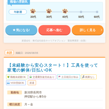
職場の雰囲気
年齢層
20代
30代
40代
50代
60代
気になる!
応募へ進む
詳しく見る
派遣会社
株式会社綜合キャリアオプション 製造事業部（全国）
未読
掲載日
2026/08/05
【未経験から安心スタート！】工具を使って
家電の解体/日払いOK
職種未経験OK
交通費別途支給あり
土日祝日が休み
残業なし
WEB登録OK
派遣
新潟県長岡市
勤務地
押切駅から車5分
月～金
曜日頻度