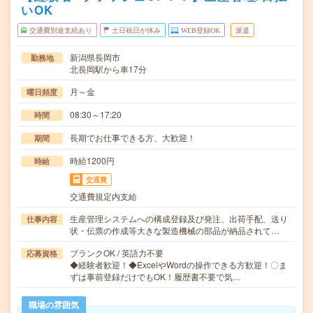
いOK
交通費別途支給あり
土日祝日が休み
WEB登録OK
派遣
新潟県長岡市
勤務地
北長岡駅から車17分
月～金
曜日頻度
08:30～17:20
時間
長期でお仕事できる方、大歓迎！
期間
時給1200円
時給
交通費
交通費規定内支給
生産管理システムへの構成登録及び発注、出荷手配、送り
仕事内容
状・伝票の作成等大きな製造機械の部品が納品されて…
ブランクOK / 英語力不要
応募資格
◆経験者歓迎！◆ExcelやWordの操作できる方歓迎！〇ま
ずは事前登録だけでもOK！履歴書不要で気…
職場の雰囲気