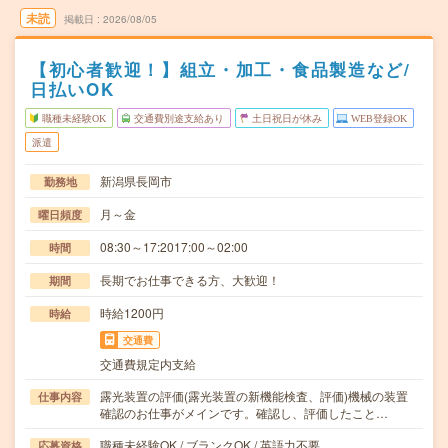
未読
掲載日
2026/08/05
【初心者歓迎！】組立・加工・食品製造など/
日払いOK
職種未経験OK
交通費別途支給あり
土日祝日が休み
WEB登録OK
派遣
新潟県長岡市
勤務地
月～金
曜日頻度
08:30～17:2017:00～02:00
時間
長期でお仕事できる方、大歓迎！
期間
時給1200円
時給
交通費
交通費規定内支給
露光装置の評価(露光装置の新機能検査、評価)機械の装置
仕事内容
確認のお仕事がメインです。確認し、評価したこと…
職種未経験OK / ブランクOK / 英語力不要
応募資格