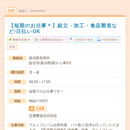
未読
掲載日
2026/08/05
【短期のお仕事＊】組立・加工・食品製造な
ど/日払いOK
職種未経験OK
交通費別途支給あり
土日祝日が休み
WEB登録OK
派遣
新潟県長岡市
勤務地
妙法寺(新潟県)駅から車5分
月～金
曜日頻度
08:20～17:20
時間
短期でのお仕事です！
期間
時給1150円
時給
交通費
交通費規定内支給
アルミフレーム出荷作業、バリ取り洗浄を行っていただき
仕事内容
ます。【取扱製品情報】減速機、歯車、アルミフレー…