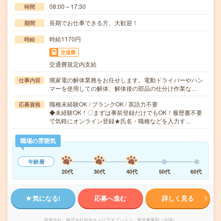
08:00～17:30
時間
長期でお仕事できる方、大歓迎！
期間
時給1170円
時給
交通費
交通費規定内支給
廃家電の解体業務をお任せします。電動ドライバーやハン
仕事内容
マーを使用しての解体、解体後の部品の仕分け作業な…
職種未経験OK / ブランクOK / 英語力不要
応募資格
◆未経験OK！〇まずは事前登録だけでもOK！履歴書不要
で気軽にオンライン登録★氏名・職種などを入力す…
職場の雰囲気
年齢層
20代
30代
40代
50代
60代
気になる!
応募へ進む
詳しく見る
派遣会社
株式会社綜合キャリアオプション 製造事業部（全国）