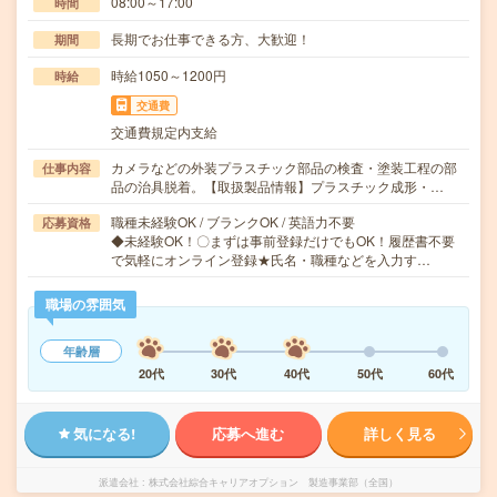
08:00～17:00
時間
長期でお仕事できる方、大歓迎！
期間
時給1050～1200円
時給
交通費
交通費規定内支給
カメラなどの外装プラスチック部品の検査・塗装工程の部
仕事内容
品の治具脱着。【取扱製品情報】プラスチック成形・…
職種未経験OK / ブランクOK / 英語力不要
応募資格
◆未経験OK！〇まずは事前登録だけでもOK！履歴書不要
で気軽にオンライン登録★氏名・職種などを入力す…
職場の雰囲気
年齢層
20代
30代
40代
50代
60代
気になる!
応募へ進む
詳しく見る
派遣会社
株式会社綜合キャリアオプション 製造事業部（全国）