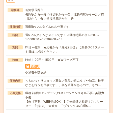
派遣
新潟県長岡市
勤務地
長岡駅から---分／押切駅から---分／北長岡駅から---分／前
川駅から---分／越後滝谷駅から---分
週5日のフルタイムのお仕事です。
曜日頻度
週5フルタイムがメインです！＜勤務時間の例＞8:00～
時間
17:008:30～17:309:00～18:…
即日～長期 ★応募から「最短2日後」に勤務OK！スター
期間
ト日はご相談ください。
時給1100円～1500円 ★Wワーク不可
時給
交通費
交通費全額支給
＼ものづくりスタッフ募集／部品の組み立てや加工、検査
仕事内容
などを行うお仕事です。丁寧な研修があるので、もの…
職種未経験OK / ブランクOK / パソコンスキル不要 / 英語力
応募資格
不要
【来社不要、WEB登録OK！】〇未経験大歓迎！〇フリー
ター、主婦(夫) 大歓迎！〇ブランクOK〇週5…