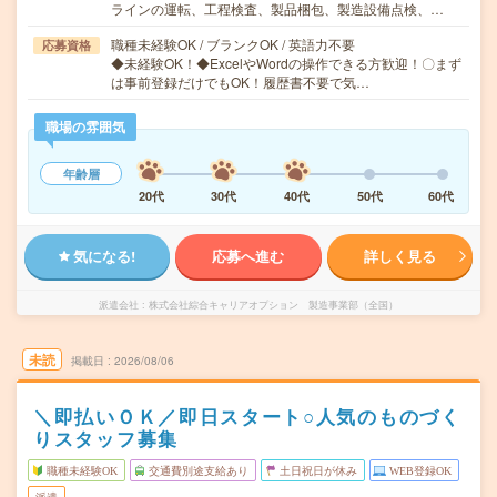
ラインの運転、工程検査、製品梱包、製造設備点検、…
職種未経験OK / ブランクOK / 英語力不要
応募資格
◆未経験OK！◆ExcelやWordの操作できる方歓迎！〇まず
は事前登録だけでもOK！履歴書不要で気…
職場の雰囲気
年齢層
20代
30代
40代
50代
60代
気になる!
応募へ進む
詳しく見る
派遣会社
株式会社綜合キャリアオプション 製造事業部（全国）
未読
掲載日
2026/08/06
＼即払いＯＫ／即日スタート○人気のものづく
りスタッフ募集
職種未経験OK
交通費別途支給あり
土日祝日が休み
WEB登録OK