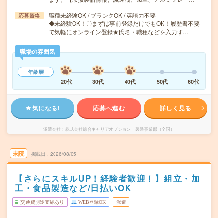
職種未経験OK / ブランクOK / 英語力不要
応募資格
◆未経験OK！〇まずは事前登録だけでもOK！履歴書不要
で気軽にオンライン登録★氏名・職種などを入力す…
職場の雰囲気
年齢層
20代
30代
40代
50代
60代
気になる!
応募へ進む
詳しく見る
派遣会社
株式会社綜合キャリアオプション 製造事業部（全国）
未読
掲載日
2026/08/05
【さらにスキルUP！経験者歓迎！】組立・加
工・食品製造など/日払いOK
交通費別途支給あり
WEB登録OK
派遣