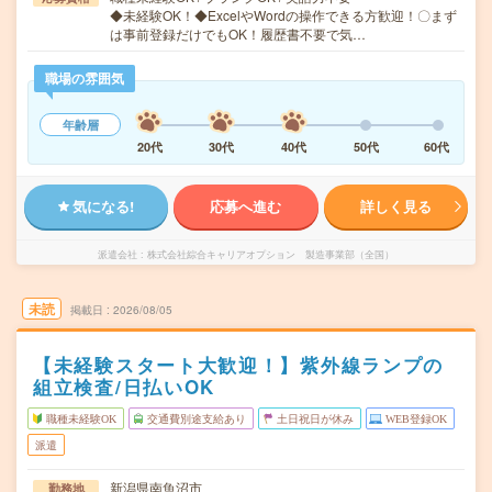
◆未経験OK！◆ExcelやWordの操作できる方歓迎！〇まず
は事前登録だけでもOK！履歴書不要で気…
職場の雰囲気
年齢層
20代
30代
40代
50代
60代
気になる!
応募へ進む
詳しく見る
派遣会社
株式会社綜合キャリアオプション 製造事業部（全国）
未読
掲載日
2026/08/05
【未経験スタート大歓迎！】紫外線ランプの
組立検査/日払いOK
職種未経験OK
交通費別途支給あり
土日祝日が休み
WEB登録OK
派遣
新潟県南魚沼市
勤務地