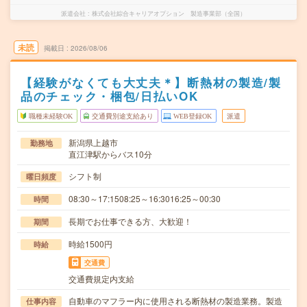
派遣会社
株式会社綜合キャリアオプション 製造事業部（全国）
未読
掲載日
2026/08/06
【経験がなくても大丈夫＊】断熱材の製造/製
品のチェック・梱包/日払いOK
職種未経験OK
交通費別途支給あり
WEB登録OK
派遣
新潟県上越市
勤務地
直江津駅からバス10分
シフト制
曜日頻度
08:30～17:1508:25～16:3016:25～00:30
時間
長期でお仕事できる方、大歓迎！
期間
時給1500円
時給
交通費
交通費規定内支給
自動車のマフラー内に使用される断熱材の製造業務。製造
仕事内容