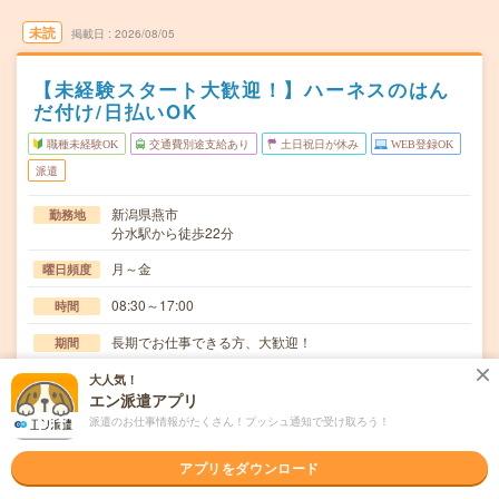
未読
掲載日
2026/08/05
【未経験スタート大歓迎！】ハーネスのはん
だ付け/日払いOK
職種未経験OK
交通費別途支給あり
土日祝日が休み
WEB登録OK
派遣
新潟県燕市
勤務地
分水駅から徒歩22分
月～金
曜日頻度
08:30～17:00
時間
長期でお仕事できる方、大歓迎！
期間
時給1200円
時給
大人気！
エン派遣アプリ
交通費
派遣のお仕事情報がたくさん！プッシュ通知で受け取ろう！
交通費規定内支給
アプリをダウンロード
金属部品の研磨作業。最大10kgのものを手で持って磨くの
仕事内容
で体力が必要【取扱製品情報】半導体製造装置≪…