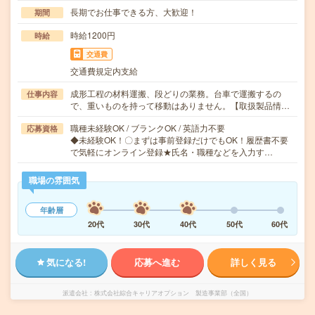
長期でお仕事できる方、大歓迎！
期間
時給1200円
時給
交通費
交通費規定内支給
成形工程の材料運搬、段どりの業務。台車で運搬するの
仕事内容
で、重いものを持って移動はありません。【取扱製品情…
職種未経験OK / ブランクOK / 英語力不要
応募資格
◆未経験OK！〇まずは事前登録だけでもOK！履歴書不要
で気軽にオンライン登録★氏名・職種などを入力す…
職場の雰囲気
年齢層
20代
30代
40代
50代
60代
気になる!
応募へ進む
詳しく見る
派遣会社
株式会社綜合キャリアオプション 製造事業部（全国）