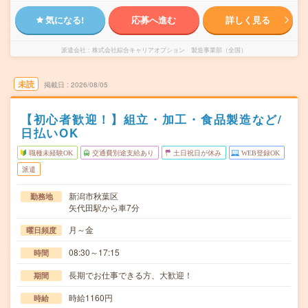
気になる!
応募へ進む
詳しく見る
派遣会社
株式会社綜合キャリアオプション 製造事業部（全国）
未読
掲載日
2026/08/05
【初心者歓迎！】組立・加工・食品製造など/
日払いOK
職種未経験OK
交通費別途支給あり
土日祝日が休み
WEB登録OK
派遣
新潟市秋葉区
勤務地
矢代田駅から車7分
月～金
曜日頻度
08:30～17:15
時間
長期でお仕事できる方、大歓迎！
期間
時給1160円
時給