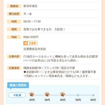
新潟市東区
勤務地
月～金
曜日頻度
08:30～17:30
時間
長期でお仕事できる方、大歓迎！
期間
時給1200円
時給
交通費
交通費規定内支給
(1)油圧ホースをカットし機械を使って金具を締める(2)配管
仕事内容
パーツの金具(ねじ)を写真を見ながら締め…
職種未経験OK / ブランクOK / 英語力不要
応募資格
◆未経験OK！〇まずは事前登録だけでもOK！履歴書不要
で気軽にオンライン登録★氏名・職種などを入力す…
職場の雰囲気
年齢層
20代
30代
40代
50代
60代