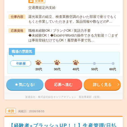
交通費
交通費規定内支給
露光装置の組立、検査業務空調のきいた部屋で座りでもく
仕事内容
もくと作業していただきます。製品情報や数などのP…
職種未経験OK / ブランクOK / 英語力不要
応募資格
◆未経験OK！◆ExcelやWordの操作できる方歓迎！〇まず
は事前登録だけでもOK！履歴書不要で気…
職場の雰囲気
年齢層
20代
30代
40代
50代
60代
気になる!
応募へ進む
詳しく見る
派遣会社
株式会社綜合キャリアオプション 製造事業部（全国）
未読
掲載日
2026/08/05
【経験者×ブラッシュUP！！】生産管理/日払