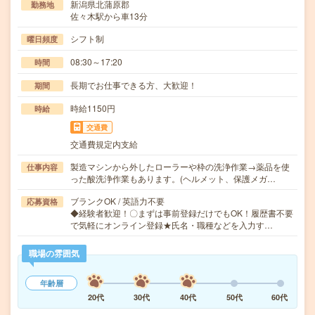
新潟県北蒲原郡
勤務地
佐々木駅から車13分
シフト制
曜日頻度
08:30～17:20
時間
長期でお仕事できる方、大歓迎！
期間
時給1150円
時給
交通費
交通費規定内支給
製造マシンから外したローラーや枠の洗浄作業→薬品を使
仕事内容
った酸洗浄作業もあります。(ヘルメット、保護メガ…
ブランクOK / 英語力不要
応募資格
◆経験者歓迎！〇まずは事前登録だけでもOK！履歴書不要
で気軽にオンライン登録★氏名・職種などを入力す…
職場の雰囲気
年齢層
20代
30代
40代
50代
60代