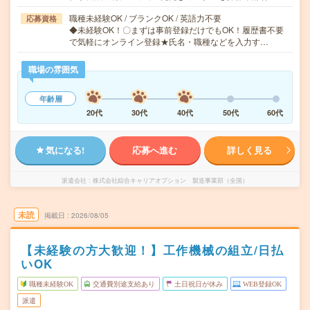
職種未経験OK / ブランクOK / 英語力不要
応募資格
◆未経験OK！〇まずは事前登録だけでもOK！履歴書不要
で気軽にオンライン登録★氏名・職種などを入力す…
職場の雰囲気
年齢層
20代
30代
40代
50代
60代
気になる!
応募へ進む
詳しく見る
派遣会社
株式会社綜合キャリアオプション 製造事業部（全国）
未読
掲載日
2026/08/05
【未経験の方大歓迎！】工作機械の組立/日払
いOK
職種未経験OK
交通費別途支給あり
土日祝日が休み
WEB登録OK
派遣