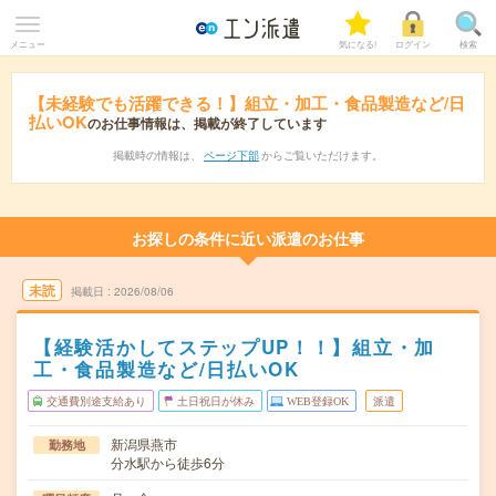
メニュー
気になる!
ログイン
検索
【未経験でも活躍できる！】組立・加工・食品製造など/日
払いOK
のお仕事情報は、掲載が終了しています
掲載時の情報は、
ページ下部
からご覧いただけます。
お探しの条件に近い派遣のお仕事
未読
掲載日
2026/08/06
【経験活かしてステップUP！！】組立・加
工・食品製造など/日払いOK
交通費別途支給あり
土日祝日が休み
WEB登録OK
派遣
新潟県燕市
勤務地
分水駅から徒歩6分