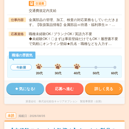
交通費
交通費規定内支給
金属部品の管理、加工、検査の対応業務をしていただきま
仕事内容
す。【取扱製品情報】金属部品≪待遇・福利厚生≫・…
職種未経験OK / ブランクOK / 英語力不要
応募資格
◆未経験OK！〇まずは事前登録だけでもOK！履歴書不要
で気軽にオンライン登録★氏名・職種などを入力す…
職場の雰囲気
年齢層
20代
30代
40代
50代
60代
気になる!
応募へ進む
詳しく見る
派遣会社
株式会社綜合キャリアオプション 製造事業部（全国）
未読
掲載日
2026/08/05