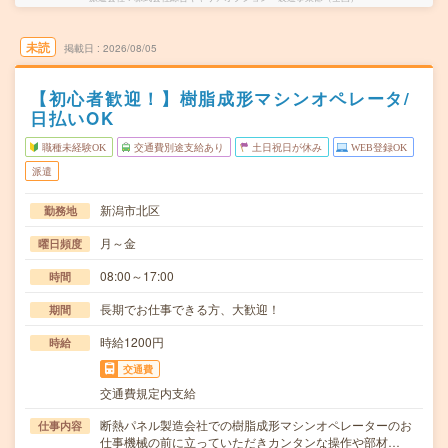
未読
掲載日
2026/08/05
【初心者歓迎！】樹脂成形マシンオペレータ/
日払いOK
職種未経験OK
交通費別途支給あり
土日祝日が休み
WEB登録OK
派遣
新潟市北区
勤務地
月～金
曜日頻度
08:00～17:00
時間
長期でお仕事できる方、大歓迎！
期間
時給1200円
時給
交通費
交通費規定内支給
断熱パネル製造会社での樹脂成形マシンオペレーターのお
仕事内容
仕事機械の前に立っていただきカンタンな操作や部材…