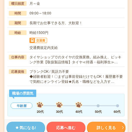
月～金
曜日頻度
09:00～18:00
時間
長期でお仕事できる方、大歓迎！
期間
時給1500円
時給
交通費
交通費規定内支給
タイヤショップでのタイヤの交換業務。組み換え、ピッキ
仕事内容
ング作業【取扱製品情報】タイヤ≪待遇・福利厚生≫…
ブランクOK / 英語力不要
応募資格
◆経験者歓迎！〇まずは事前登録だけでもOK！履歴書不要
で気軽にオンライン登録★氏名・職種などを入力す…
職場の雰囲気
年齢層
20代
30代
40代
50代
60代
気になる!
応募へ進む
詳しく見る