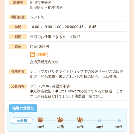
新潟市中央区
勤務地
新潟駅から徒歩10分
シフト制
曜日頻度
10:00～19:0011:00～20:0009:45～18:45
時間
長期でお仕事できる方、大歓迎！
期間
時給1250円
時給
交通費
交通費規定内支給
ショップ及びサテライトショップでの関連サービスの販売
仕事内容
促進・登録業務・来店されたお客様の対応、商品説明…
ブランクOK / 英語力不要
応募資格
◆経験者歓迎！◆ExcelやWordの操作できる方歓迎！〇ま
ずは事前登録だけでもOK！履歴書不要で気…
職場の雰囲気
年齢層
20代
30代
40代
50代
60代