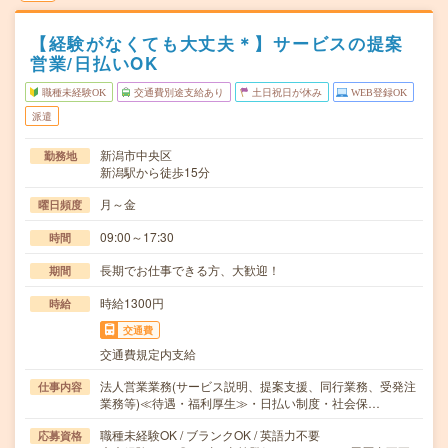
【経験がなくても大丈夫＊】サービスの提案
営業/日払いOK
職種未経験OK
交通費別途支給あり
土日祝日が休み
WEB登録OK
派遣
新潟市中央区
勤務地
新潟駅から徒歩15分
月～金
曜日頻度
09:00～17:30
時間
長期でお仕事できる方、大歓迎！
期間
時給1300円
時給
交通費
交通費規定内支給
法人営業業務(サービス説明、提案支援、同行業務、受発注
仕事内容
業務等)≪待遇・福利厚生≫・日払い制度・社会保…
職種未経験OK / ブランクOK / 英語力不要
応募資格