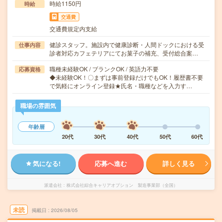
時給1150円
時給
交通費
交通費規定内支給
健診スタッフ。施設内で健康診断・人間ドックにおける受
仕事内容
診者対応カフェテリアにてお菓子の補充、受付総合案…
職種未経験OK / ブランクOK / 英語力不要
応募資格
◆未経験OK！〇まずは事前登録だけでもOK！履歴書不要
で気軽にオンライン登録★氏名・職種などを入力す…
職場の雰囲気
年齢層
20代
30代
40代
50代
60代
気になる!
応募へ進む
詳しく見る
派遣会社
株式会社綜合キャリアオプション 製造事業部（全国）
未読
掲載日
2026/08/05