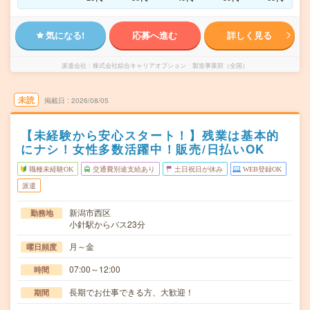
気になる!
応募へ進む
詳しく見る
派遣会社
株式会社綜合キャリアオプション 製造事業部（全国）
未読
掲載日
2026/08/05
【未経験から安心スタート！】残業は基本的
にナシ！女性多数活躍中！販売/日払いOK
職種未経験OK
交通費別途支給あり
土日祝日が休み
WEB登録OK
派遣
新潟市西区
勤務地
小針駅からバス23分
月～金
曜日頻度
07:00～12:00
時間
長期でお仕事できる方、大歓迎！
期間