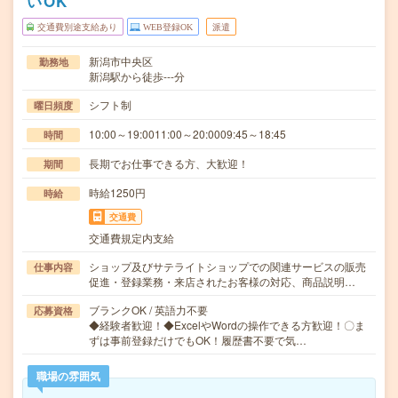
いOK
交通費別途支給あり
WEB登録OK
派遣
新潟市中央区
勤務地
新潟駅から徒歩---分
シフト制
曜日頻度
10:00～19:0011:00～20:0009:45～18:45
時間
長期でお仕事できる方、大歓迎！
期間
時給1250円
時給
交通費
交通費規定内支給
ショップ及びサテライトショップでの関連サービスの販売
仕事内容
促進・登録業務・来店されたお客様の対応、商品説明…
ブランクOK / 英語力不要
応募資格
◆経験者歓迎！◆ExcelやWordの操作できる方歓迎！〇ま
ずは事前登録だけでもOK！履歴書不要で気…
職場の雰囲気