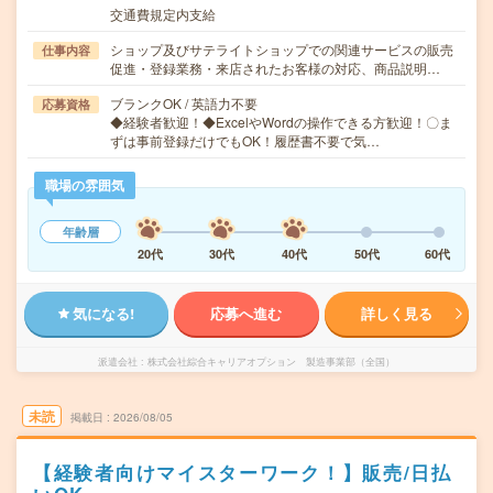
交通費規定内支給
ショップ及びサテライトショップでの関連サービスの販売
仕事内容
促進・登録業務・来店されたお客様の対応、商品説明…
ブランクOK / 英語力不要
応募資格
◆経験者歓迎！◆ExcelやWordの操作できる方歓迎！〇ま
ずは事前登録だけでもOK！履歴書不要で気…
職場の雰囲気
年齢層
20代
30代
40代
50代
60代
気になる!
応募へ進む
詳しく見る
派遣会社
株式会社綜合キャリアオプション 製造事業部（全国）
未読
掲載日
2026/08/05
【経験者向けマイスターワーク！】販売/日払