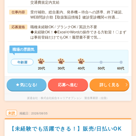
交通費規定内支給
受付補助。総合案内、発券機～待合への誘導、終了確認、
仕事内容
WEB問診介助【取扱製品情報】健診受診機関≪待遇…
職種未経験OK / ブランクOK / 英語力不要
応募資格
◆未経験OK！◆ExcelやWordの操作できる方歓迎！〇まず
は事前登録だけでもOK！履歴書不要で気…
職場の雰囲気
年齢層
20代
30代
40代
50代
60代
気になる!
応募へ進む
詳しく見る
派遣会社
株式会社綜合キャリアオプション 製造事業部（全国）
未読
掲載日
2026/08/05
【未経験でも活躍できる！】販売/日払いOK