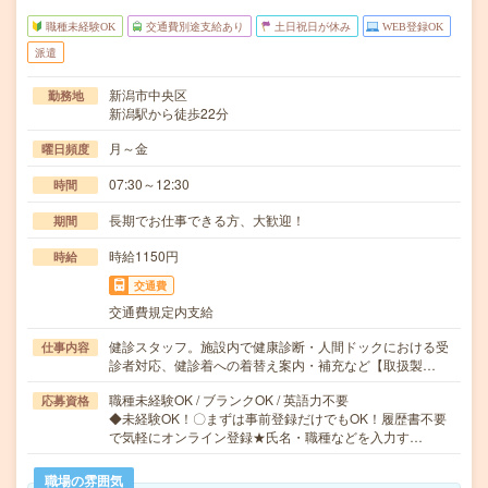
職種未経験OK
交通費別途支給あり
土日祝日が休み
WEB登録OK
派遣
新潟市中央区
勤務地
新潟駅から徒歩22分
月～金
曜日頻度
07:30～12:30
時間
長期でお仕事できる方、大歓迎！
期間
時給1150円
時給
交通費
交通費規定内支給
健診スタッフ。施設内で健康診断・人間ドックにおける受
仕事内容
診者対応、健診着への着替え案内・補充など【取扱製…
職種未経験OK / ブランクOK / 英語力不要
応募資格
◆未経験OK！〇まずは事前登録だけでもOK！履歴書不要
で気軽にオンライン登録★氏名・職種などを入力す…
職場の雰囲気