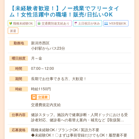
【未経験者歓迎！】ノー残業でフリータイ
ム！女性活躍中の職場！販売/日払いOK
職種未経験OK
交通費別途支給あり
土日祝日が休み
WEB登録OK
派遣
新潟市西区
勤務地
小針駅からバス23分
月～金
曜日頻度
07:00～12:00
時間
長期でお仕事できる方、大歓迎！
期間
時給1150円
時給
交通費
交通費規定内支給
健診スタッフ。施設内で健康診断・人間ドックにおける受
仕事内容
診者対応、健診着への着替え案内・補充など【取扱製…
職種未経験OK / ブランクOK / 英語力不要
応募資格
◆未経験OK！〇まずは事前登録だけでもOK！履歴書不要