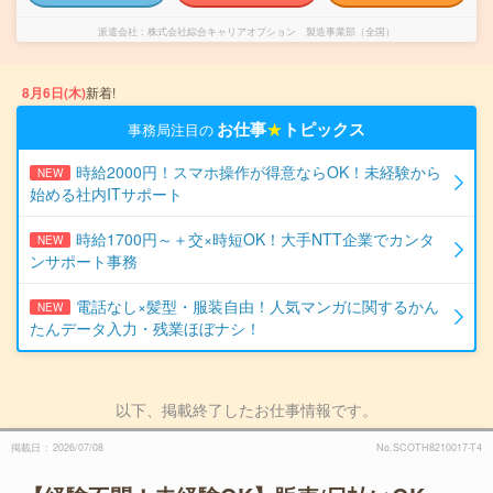
派遣会社
株式会社綜合キャリアオプション 製造事業部（全国）
8月6日(木)
新着!
お仕事
★
トピックス
事務局注目の
時給2000円！スマホ操作が得意ならOK！未経験から
NEW
始める社内ITサポート
時給1700円～＋交×時短OK！大手NTT企業でカンタ
NEW
ンサポート事務
電話なし×髪型・服装自由！人気マンガに関するかん
NEW
たんデータ入力・残業ほぼナシ！
以下、掲載終了したお仕事情報です。
掲載日
2026/07/08
No.SCOTH8210017-T4