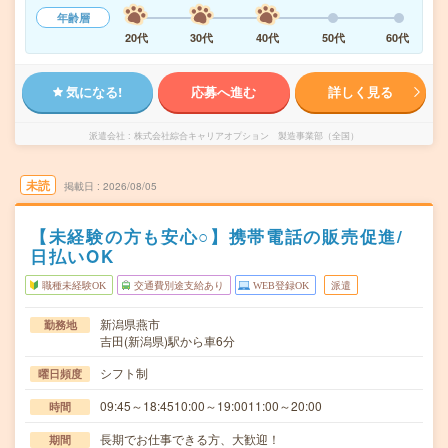
年齢層
20代
30代
40代
50代
60代
気になる!
応募へ進む
詳しく見る
派遣会社
株式会社綜合キャリアオプション 製造事業部（全国）
未読
掲載日
2026/08/05
【未経験の方も安心○】携帯電話の販売促進/
日払いOK
職種未経験OK
交通費別途支給あり
WEB登録OK
派遣
新潟県燕市
勤務地
吉田(新潟県)駅から車6分
シフト制
曜日頻度
09:45～18:4510:00～19:0011:00～20:00
時間
長期でお仕事できる方、大歓迎！
期間