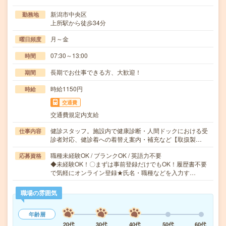
新潟市中央区
勤務地
上所駅から徒歩34分
月～金
曜日頻度
07:30～13:00
時間
長期でお仕事できる方、大歓迎！
期間
時給1150円
時給
交通費
交通費規定内支給
健診スタッフ。施設内で健康診断・人間ドックにおける受
仕事内容
診者対応、健診着への着替え案内・補充など【取扱製…
職種未経験OK / ブランクOK / 英語力不要
応募資格
◆未経験OK！〇まずは事前登録だけでもOK！履歴書不要
で気軽にオンライン登録★氏名・職種などを入力す…
職場の雰囲気
年齢層
20代
30代
40代
50代
60代