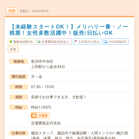
未読
掲載日
2026/08/05
【未経験スタートOK！】メリハリ一番・ノー
残業！女性多数活躍中！販売/日払いOK
職種未経験OK
交通費別途支給あり
土日祝日が休み
WEB登録OK
派遣
新潟市中央区
勤務地
上所駅から徒歩34分
月～金
曜日頻度
07:30～13:00
時間
長期でお仕事できる方、大歓迎！
期間
時給1150円
時給
交通費
交通費規定内支給
健診スタッフ。施設内で健康診断・人間ドックの一般計測
仕事内容
(身長、体重、視力、聴力、血圧測定)胃部検査介助…