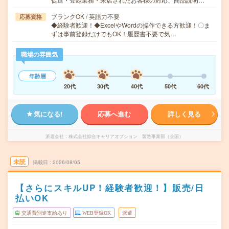
ブランクOK / 英語力不要
応募資格
◆経験者歓迎！◆ExcelやWordの操作できる方歓迎！〇ま
ずは事前登録だけでもOK！履歴書不要で気…
職場の雰囲気
年齢層
20代
30代
40代
50代
60代
気になる!
応募へ進む
詳しく見る
派遣会社
株式会社綜合キャリアオプション 製造事業部（全国）
未読
掲載日
2026/08/05
【さらにスキルUP！経験者歓迎！】販売/日
払いOK
交通費別途支給あり
WEB登録OK
派遣