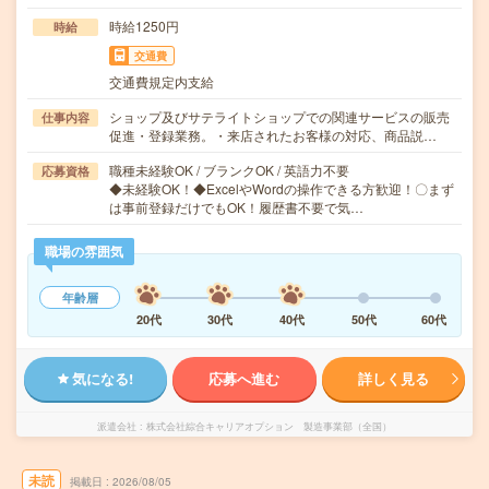
時給1250円
時給
交通費
交通費規定内支給
ショップ及びサテライトショップでの関連サービスの販売
仕事内容
促進・登録業務。・来店されたお客様の対応、商品説…
職種未経験OK / ブランクOK / 英語力不要
応募資格
◆未経験OK！◆ExcelやWordの操作できる方歓迎！〇まず
は事前登録だけでもOK！履歴書不要で気…
職場の雰囲気
年齢層
20代
30代
40代
50代
60代
気になる!
応募へ進む
詳しく見る
派遣会社
株式会社綜合キャリアオプション 製造事業部（全国）
未読
掲載日
2026/08/05