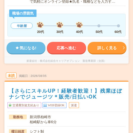
で気軽にオンライン登録★氏名・職種などを入力す…
職場の雰囲気
年齢層
20代
30代
40代
50代
60代
気になる!
応募へ進む
詳しく見る
派遣会社
株式会社綜合キャリアオプション 製造事業部（全国）
未読
掲載日
2026/08/05
【さらにスキルUP！経験者歓迎！】残業ほぼ
ナシでジュージツ＊販売/日払いOK
交通費別途支給あり
WEB登録OK
派遣
新潟県柏崎市
勤務地
柏崎駅から車6分
シフト制
曜日頻度