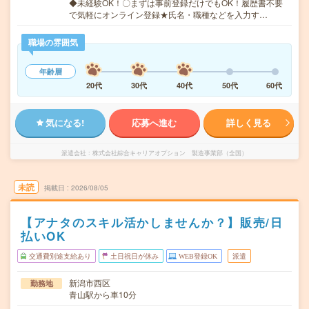
◆未経験OK！〇まずは事前登録だけでもOK！履歴書不要
で気軽にオンライン登録★氏名・職種などを入力す…
職場の雰囲気
年齢層
20代
30代
40代
50代
60代
気になる!
応募へ進む
詳しく見る
派遣会社
株式会社綜合キャリアオプション 製造事業部（全国）
未読
掲載日
2026/08/05
【アナタのスキル活かしませんか？】販売/日
払いOK
交通費別途支給あり
土日祝日が休み
WEB登録OK
派遣
新潟市西区
勤務地
青山駅から車10分