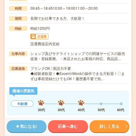
09:45～18:4510:00～19:0011:00～20:00
時間
長期でお仕事できる方、大歓迎！
期間
時給1250円
時給
交通費
交通費規定内支給
ショップ及びサテライトショップでの関連サービスの販売
仕事内容
促進・登録業務。・来店されたお客様の対応、商品説…
ブランクOK / 英語力不要
応募資格
◆経験者歓迎！◆ExcelやWordの操作できる方歓迎！〇ま
ずは事前登録だけでもOK！履歴書不要で気…
職場の雰囲気
年齢層
20代
30代
40代
50代
60代
気になる!
応募へ進む
詳しく見る