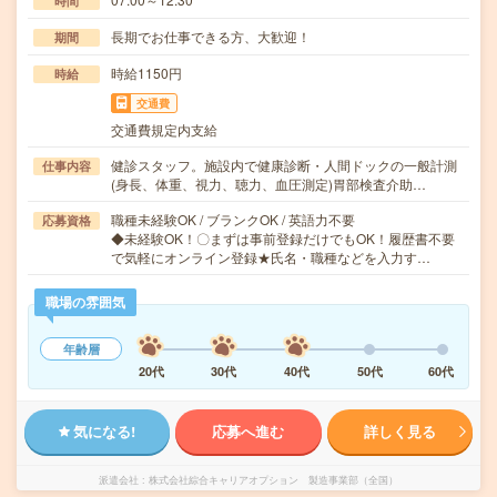
時間
長期でお仕事できる方、大歓迎！
期間
時給1150円
時給
交通費
交通費規定内支給
健診スタッフ。施設内で健康診断・人間ドックの一般計測
仕事内容
(身長、体重、視力、聴力、血圧測定)胃部検査介助…
職種未経験OK / ブランクOK / 英語力不要
応募資格
◆未経験OK！〇まずは事前登録だけでもOK！履歴書不要
で気軽にオンライン登録★氏名・職種などを入力す…
職場の雰囲気
年齢層
20代
30代
40代
50代
60代
気になる!
応募へ進む
詳しく見る
派遣会社
株式会社綜合キャリアオプション 製造事業部（全国）