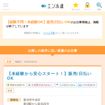
メニュー
気になる!
ログイン
検索
【経験不問！未経験OK】販売/日払いOK
のお仕事情報は、掲載
が終了しています
掲載時の情報は、
ページ下部
からご覧いただけます。
お探しの条件に近い派遣のお仕事
未読
掲載日
2026/08/05
【未経験から安心スタート！】販売/日払い
OK
職種未経験OK
交通費別途支給あり
土日祝日が休み
WEB登録OK
派遣
新潟市中央区
勤務地
新潟駅から徒歩22分