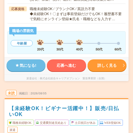
職種未経験OK / ブランクOK / 英語力不要
応募資格
◆未経験OK！〇まずは事前登録だけでもOK！履歴書不要
で気軽にオンライン登録★氏名・職種などを入力す…
職場の雰囲気
年齢層
20代
30代
40代
50代
60代
気になる!
応募へ進む
詳しく見る
派遣会社
株式会社綜合キャリアオプション 製造事業部（全国）
未読
掲載日
2026/08/05
【未経験OK！ビギナー活躍中！】販売/日払
いOK
職種未経験OK
交通費別途支給あり
土日祝日が休み
WEB登録OK
派遣