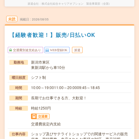
派遣会社
株式会社綜合キャリアオプション 製造事業部（全国）
未読
掲載日
2026/08/05
【経験者歓迎！】販売/日払いOK
交通費別途支給あり
WEB登録OK
派遣
新潟市東区
勤務地
東新潟駅から車10分
シフト制
曜日頻度
10:00～19:0011:00～20:0009:45～18:45
時間
長期でお仕事できる方、大歓迎！
期間
時給1250円
時給
交通費
交通費規定内支給
ショップ及びサテライトショップでの関連サービスの販売
仕事内容
促進・登録業務・来店されたお客様の対応、商品説明…