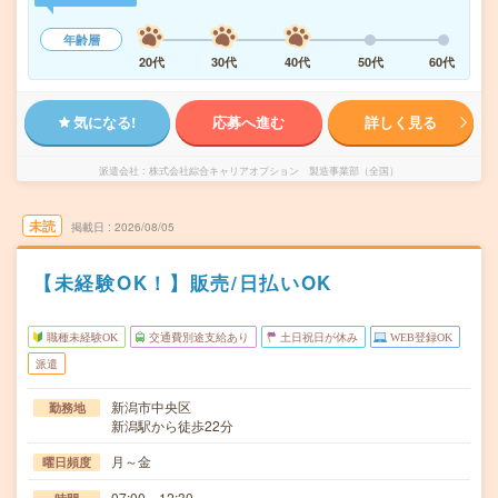
年齢層
20代
30代
40代
50代
60代
気になる!
応募へ進む
詳しく見る
派遣会社
株式会社綜合キャリアオプション 製造事業部（全国）
未読
掲載日
2026/08/05
【未経験OK！】販売/日払いOK
職種未経験OK
交通費別途支給あり
土日祝日が休み
WEB登録OK
派遣
新潟市中央区
勤務地
新潟駅から徒歩22分
月～金
曜日頻度
07:00～12:30