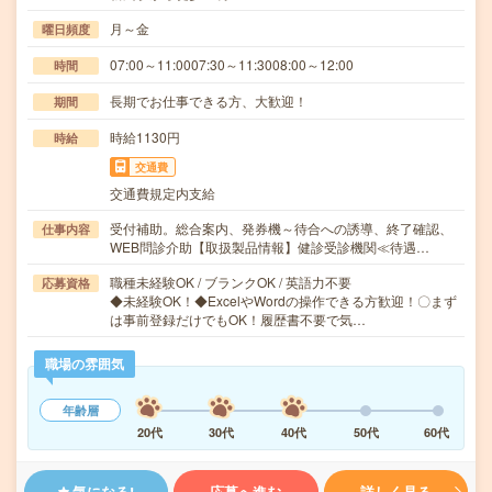
月～金
曜日頻度
07:00～11:0007:30～11:3008:00～12:00
時間
長期でお仕事できる方、大歓迎！
期間
時給1130円
時給
交通費
交通費規定内支給
受付補助。総合案内、発券機～待合への誘導、終了確認、
仕事内容
WEB問診介助【取扱製品情報】健診受診機関≪待遇…
職種未経験OK / ブランクOK / 英語力不要
応募資格
◆未経験OK！◆ExcelやWordの操作できる方歓迎！〇まず
は事前登録だけでもOK！履歴書不要で気…
職場の雰囲気
年齢層
20代
30代
40代
50代
60代
気になる!
応募へ進む
詳しく見る