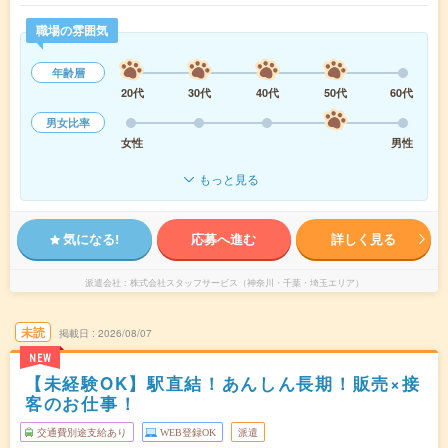
職場の雰囲気
年齢層
20代
30代
40代
50代
60代
男女比率
女性
男性
もっと見る
気になる!
応募へ進む
詳しく見る
派遣会社
株式会社スタッフサービス（神奈川・千葉・埼玉エリア）
未読
掲載日
2026/08/07
NEW
【未経験OK】駅直結！あんしん長期！販売×接
客のお仕事！
交通費別途支給あり
WEB登録OK
派遣