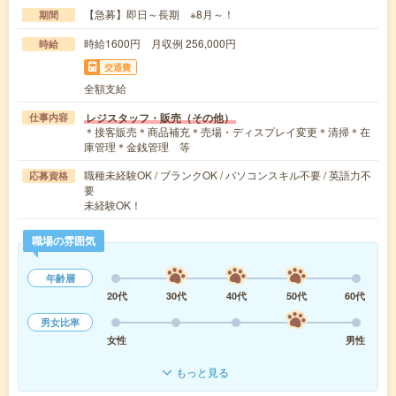
【急募】即日～長期 ※8月～！
期間
時給1600円 月収例 256,000円
時給
交通費
全額支給
レジスタッフ・販売（その他）
仕事内容
＊接客販売＊商品補充＊売場・ディスプレイ変更＊清掃＊在
庫管理＊金銭管理 等
職種未経験OK / ブランクOK / パソコンスキル不要 / 英語力不
応募資格
要
未経験OK！
職場の雰囲気
年齢層
20代
30代
40代
50代
60代
男女比率
女性
男性
もっと見る