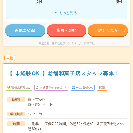
女性
男性
もっと見る
気になる!
応募へ進む
詳しく見る
派遣会社
株式会社フレンドパーク 群馬本社
未読
【 未経験OK 】老舗和菓子店スタッフ募集！
職種未経験OK
交通費別途支給あり
WEB登録OK
派遣
静岡市葵区
勤務地
静岡駅から---分
シフト制
曜日頻度
（勤務1 実働7.33時間／休憩60分勤務2・3 実働7時間／休
時間
憩60分）