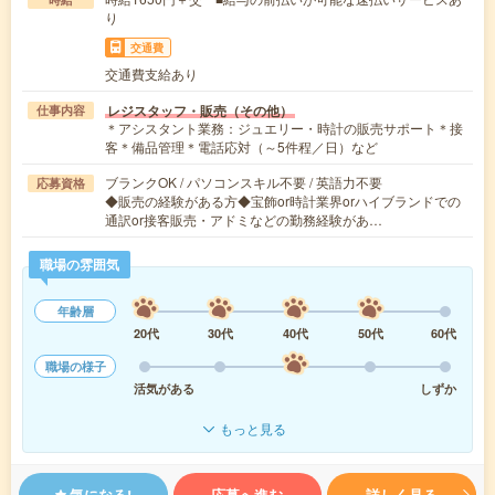
り
交通費
交通費支給あり
レジスタッフ・販売（その他）
仕事内容
＊アシスタント業務：ジュエリー・時計の販売サポート＊接
客＊備品管理＊電話応対（～5件程／日）など
ブランクOK / パソコンスキル不要 / 英語力不要
応募資格
◆販売の経験がある方◆宝飾or時計業界orハイブランドでの
通訳or接客販売・アドミなどの勤務経験があ…
職場の雰囲気
年齢層
20代
30代
40代
50代
60代
職場の様子
活気がある
しずか
もっと見る
気になる!
応募へ進む
詳しく見る