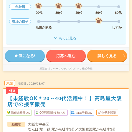
年齢層
20代
30代
40代
50代
60代
職場の様子
活気がある
しずか
もっと見る
気になる!
応募へ進む
詳しく見る
派遣会社
パーソルテンプスタッフ株式会社
未読
掲載日
2026/08/07
NEW
【未経験OK＊20～40代活躍中！】高島屋大阪
店での接客販売
職種未経験OK
交通費別途支給あり
WEB登録OK
紹介予定派遣
大阪市中央区
勤務地
なんば(地下鉄)駅から徒歩3分／大阪難波駅から徒歩3分