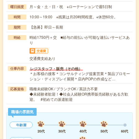
月～金・土・日・祝 ※ローテーションで週5日制
曜日頻度
10:00～19:00 ※残業は月20時間程度。※休憩60分。
時間
【急募】即日～長期
期間
時給1750円＋交 ■給与の前払いが可能な速払いサービスあ
時給
り
交通費
交通費支給あり
レジスタッフ・販売（その他）
仕事内容
＊お客様の接客＊コンサルティング提案営業＊製品プロモー
ション・ディスプレイ展開＊店内POPの作成など…
職種未経験OK / ブランクOK / 英語力不要
応募資格
◆未経験者歓迎！◆社会人経験OR携帯販売経験がある方歓
迎。 #初めての派遣歓迎
職場の雰囲気
年齢層
20代
30代
40代
50代
60代