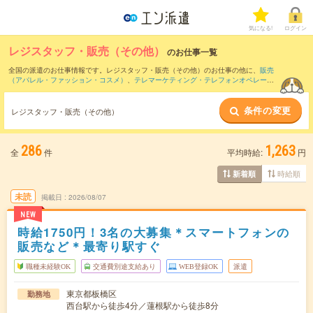
気になる!
ログイン
レジスタッフ・販売（その他）
のお仕事一覧
全国の派遣のお仕事情報です。レジスタッフ・販売（その他）のお仕事の他に、
販売
（アパレル・ファッション・コスメ）
、
テレマーケティング・テレフォンオペレータ
ー・コールセンター
、
窓口・ショールーム・カウンター受付
などを取り揃えていま
す。さらに、
短期
・
単発
などの期間や、
職種未経験OK
などのこだわり条件で絞り込ん
条件の変更
でいただけます。職種辞典：
レジスタッフ・販売（その他）のお仕事とは？とは？
レジスタッフ・販売（その他）
286
1,263
全
件
平均時給:
円
時給順
新着順
未読
掲載日
2026/08/07
NEW
時給1750円！3名の大募集＊スマートフォンの
販売など＊最寄り駅すぐ
職種未経験OK
交通費別途支給あり
WEB登録OK
派遣
東京都板橋区
勤務地
西台駅から徒歩4分／蓮根駅から徒歩8分