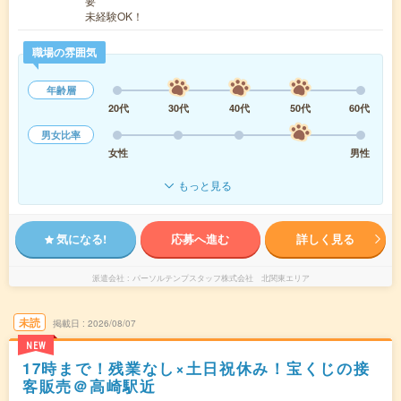
要
未経験OK！
職場の雰囲気
年齢層
20代
30代
40代
50代
60代
男女比率
女性
男性
もっと見る
気になる!
応募へ進む
詳しく見る
派遣会社
パーソルテンプスタッフ株式会社 北関東エリア
未読
掲載日
2026/08/07
NEW
17時まで！残業なし×土日祝休み！宝くじの接
客販売＠高崎駅近