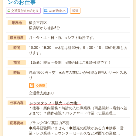
ンのお仕事
交通費別途支給あり
WEB登録OK
派遣
横浜市西区
勤務地
横浜駅から徒歩5分
月～金・土・日・祝 ※シフト勤務です。
曜日頻度
10:30～19:30 ※休憩は計60分。9：30～18：30の勤務もあ
時間
ります。
【急募】即日～長期 ※開始日はご相談可能です！
期間
時給1600円＋交 ■給与の前払いが可能な速払いサービスあ
時給
り
交通費
交通費支給あり
レジスタッフ・販売（その他）
仕事内容
＊接客・案内業務＊時計の入出庫業務（商品開封～店舗へ並
ぶまで）＊動作確認＊バックヤード作業（伝票処理…
ブランクOK / 英語力不要
応募資格
◆業界経験問いません！◆販売の経験がある方◆接客・営
業・レジ業務・カウンターセールスなど対面での業務…