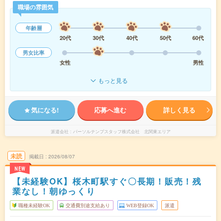
職場の雰囲気
年齢層
20代
30代
40代
50代
60代
男女比率
女性
男性
もっと見る
気になる!
応募へ進む
詳しく見る
派遣会社
パーソルテンプスタッフ株式会社 北関東エリア
未読
掲載日
2026/08/07
NEW
【未経験OK】桜木町駅すぐ〇長期！販売！残
業なし！朝ゆっくり
職種未経験OK
交通費別途支給あり
WEB登録OK
派遣