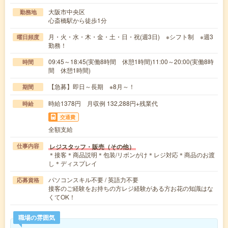
大阪市中央区
勤務地
心斎橋駅から徒歩1分
月・火・水・木・金・土・日・祝(週3日) ※シフト制 ※週3
曜日頻度
勤務！
09:45～18:45(実働8時間 休憩1時間)11:00～20:00(実働8時
時間
間 休憩1時間)
【急募】即日～長期 ※8月～！
期間
時給1378円 月収例 132,288円+残業代
時給
交通費
全額支給
レジスタッフ・販売（その他）
仕事内容
＊接客＊商品説明＊包装/リボンがけ＊レジ対応＊商品のお渡
し＊ディスプレイ
パソコンスキル不要 / 英語力不要
応募資格
接客のご経験をお持ちの方レジ経験がある方お花の知識はな
くてOK！
職場の雰囲気