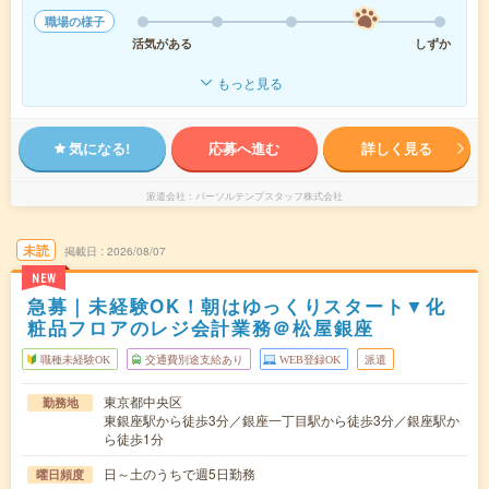
職場の様子
活気がある
しずか
もっと見る
気になる!
応募へ進む
詳しく見る
派遣会社
パーソルテンプスタッフ株式会社
未読
掲載日
2026/08/07
NEW
急募｜未経験OK！朝はゆっくりスタート▼化
粧品フロアのレジ会計業務＠松屋銀座
職種未経験OK
交通費別途支給あり
WEB登録OK
派遣
東京都中央区
勤務地
東銀座駅から徒歩3分／銀座一丁目駅から徒歩3分／銀座駅か
ら徒歩1分
日～土のうちで週5日勤務
曜日頻度