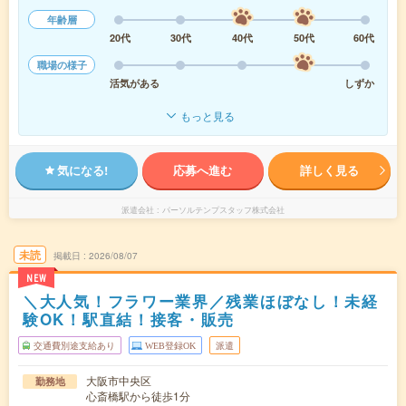
年齢層
20代
30代
40代
50代
60代
職場の様子
活気がある
しずか
もっと見る
気になる!
応募へ進む
詳しく見る
派遣会社
パーソルテンプスタッフ株式会社
未読
掲載日
2026/08/07
NEW
＼大人気！フラワー業界／残業ほぼなし！未経
験OK！駅直結！接客・販売
交通費別途支給あり
WEB登録OK
派遣
大阪市中央区
勤務地
心斎橋駅から徒歩1分