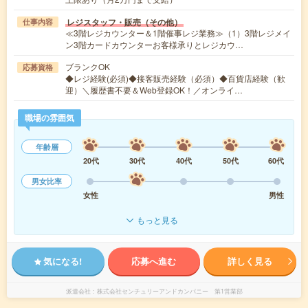
レジスタッフ・販売（その他）
仕事内容
≪3階レジカウンター＆1階催事レジ業務≫（1）3階レジメイ
ン3階カードカウンターお客様承りとレジカウ…
ブランクOK
応募資格
◆レジ経験(必須)◆接客販売経験（必須）◆百貨店経験（歓
迎）＼履歴書不要＆Web登録OK！／オンライ…
職場の雰囲気
年齢層
20代
30代
40代
50代
60代
男女比率
女性
男性
もっと見る
気になる!
応募へ進む
詳しく見る
派遣会社
株式会社センチュリーアンドカンパニー 第1営業部