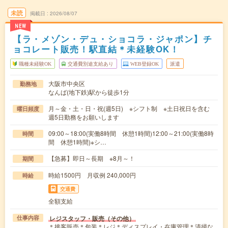
未読
掲載日
2026/08/07
NEW
【ラ・メゾン・デュ・ショコラ・ジャポン】チ
ョコレート販売！駅直結＊未経験OK！
職種未経験OK
交通費別途支給あり
WEB登録OK
派遣
大阪市中央区
勤務地
なんば(地下鉄)駅から徒歩1分
月～金・土・日・祝(週5日) ※シフト制 ※土日祝日を含む
曜日頻度
週5日勤務をお願いします
09:00～18:00(実働8時間 休憩1時間)12:00～21:00(実働8時
時間
間 休憩1時間)※シ…
【急募】即日～長期 ※8月～！
期間
時給1500円 月収例 240,000円
時給
交通費
全額支給
レジスタッフ・販売（その他）
仕事内容
＊接客販売＊包装＊レジ＊ディスプレイ・在庫管理＊清掃な