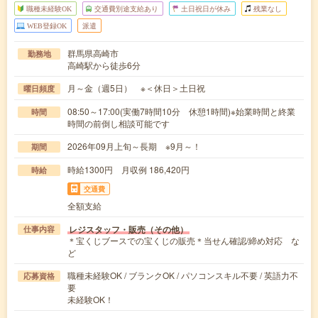
職種未経験OK
交通費別途支給あり
土日祝日が休み
残業なし
WEB登録OK
派遣
群馬県高崎市
勤務地
高崎駅から徒歩6分
月～金（週5日） ※＜休日＞土日祝
曜日頻度
08:50～17:00(実働7時間10分 休憩1時間)※始業時間と終業
時間
時間の前倒し相談可能です
2026年09月上旬～長期 ※9月～！
期間
時給1300円 月収例 186,420円
時給
交通費
全額支給
レジスタッフ・販売（その他）
仕事内容
＊宝くじブースでの宝くじの販売＊当せん確認/締め対応 な
ど
職種未経験OK / ブランクOK / パソコンスキル不要 / 英語力不
応募資格
要
未経験OK！