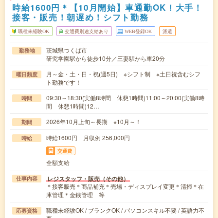
時給1600円＊【10月開始】車通勤OK！大手！
接客・販売！朝遅め！シフト勤務
職種未経験OK
交通費別途支給あり
WEB登録OK
派遣
茨城県つくば市
勤務地
研究学園駅から徒歩10分／三妻駅から車20分
月～金・土・日・祝(週5日) ※シフト制 ※土日祝含むシフ
曜日頻度
ト勤務です！
09:30～18:30(実働8時間 休憩1時間)11:00～20:00(実働8時
時間
間 休憩1時間)12…
2026年10月上旬～長期 ※10月～！
期間
時給1600円 月収例 256,000円
時給
交通費
全額支給
レジスタッフ・販売（その他）
仕事内容
＊接客販売＊商品補充＊売場・ディスプレイ変更＊清掃＊在
庫管理＊金銭管理 等
職種未経験OK / ブランクOK / パソコンスキル不要 / 英語力不
応募資格