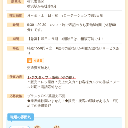
横浜市西区
勤務地
横浜駅から徒歩3分
月～金・土・日・祝 ※ローテーションで週5日制
曜日頻度
9:30～20:30 ※シフト制で表記のうち実働8時間（休憩60
時間
分）です。
【急募】即日～長期 ※開始日はご相談可能です！
期間
時給1550円＋交 ■給与の前払いが可能な速払いサービスあ
時給
り
交通費
交通費支給あり
レジスタッフ・販売（その他）
仕事内容
＊販売＊レジ業務＊売上の入力＊お客様カルテの作成＊メー
ル対応＊電話応対など
ブランクOK / 英語力不要
応募資格
◆業界経験問いません！◆販売・接客の経験がある方 #初
めての派遣歓迎
職場の雰囲気