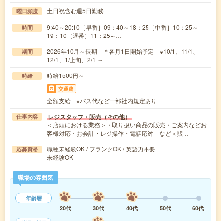
土日祝含む週5日勤務
曜日頻度
9:40～20:10［早番］09：40～18：25［中番］10：25～
時間
19：10［遅番］11：25～…
2026年10月～長期 ＊各月1日開始予定 ※10/1、11/1、
期間
12/1、1/上旬、2/1 ～
時給1500円～
時給
交通費
全額支給 ※バス代など一部社内規定あり
レジスタッフ・販売（その他）
仕事内容
＜店頭における業務＞・取り扱い商品の販売・ご案内などお
客様対応・お会計・レジ操作・電話応対 など＜販…
職種未経験OK / ブランクOK / 英語力不要
応募資格
未経験OK
職場の雰囲気
年齢層
20代
30代
40代
50代
60代