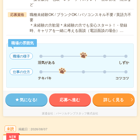
ど
職種未経験OK / ブランクOK / パソコンスキル不要 / 英語力不
応募資格
要
＊未経験の方歓迎＊未経験の方でも安心スタート！・登録
時、キャリアを一緒に考える面談（電話面談の場合）…
職場の雰囲気
職場の様子
活気がある
しずか
仕事の仕方
テキパキ
コツコツ
気になる!
応募へ進む
詳しく見る
派遣会社
パーソルテンプスタッフ株式会社
未読
掲載日
2026/08/07
NEW