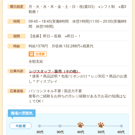
月・火・水・木・金・土・日・祝(週3日) ※シフト制 ※週3
曜日頻度
勤務！
09:45～18:45(実働8時間 休憩1時間)11:00～20:00(実働8時
時間
間 休憩1時間)
【急募】即日～長期 ※即日～！
期間
時給1378円 月収例 132,288円+残業代
時給
交通費
全額支給
レジスタッフ・販売（その他）
仕事内容
＊接客＊商品説明＊包装/リボンがけ＊レジ対応＊商品のお渡
し＊ディスプレイ
パソコンスキル不要 / 英語力不要
応募資格
接客のご経験をお持ちの方レジ経験がある方お花の知識はな
くてOK！
職場の雰囲気
年齢層
20代
30代
40代
50代
60代