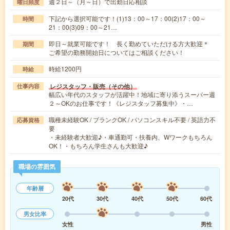
週２日～（月～日）で出勤日応相談
曜日頻度
下記から選択可能です！(1)13：00～17：00(2)17：00～
時間
21：00(3)09：00～21…
即日～就業可能です！ 長く勤めていただける方大歓迎＊
期間
ご希望の勤務開始日についてはご相談ください！
時給1200円
時給
レジスタッフ・販売（その他）
仕事内容
幅広い年代のスタッフが活躍中！地域に寄り添うスーパー週
２～OKのお仕事です！《レジスタッフ募集中》・…
職種未経験OK / ブランクOK / パソコンスキル不要 / 英語力不
応募資格
要
・未経験者大歓迎♪・車通勤可・扶養内、Wワークもちろん
OK！・もちろん学生さんも大歓迎♪
職場の雰囲気
年齢層
20代
30代
40代
50代
60代
男女比率
女性
男性