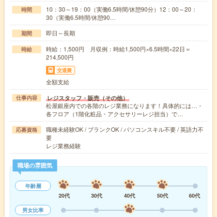
10：30～19：00（実働6.5時間/休憩90分）12：00～20：
時間
30（実働6.5時間/休憩90…
即日～長期
期間
時給：1,500円 月収例：時給1,500円×6.5時間×22日＝
時給
214,500円
交通費
全額支給
レジスタッフ・販売（その他）
仕事内容
松屋銀座内での各階のレジ業務になります！具体的には…・
各フロア（1階化粧品・アクセサリーレジ担当）で…
職種未経験OK / ブランクOK / パソコンスキル不要 / 英語力不
応募資格
要
レジ業務経験
職場の雰囲気
年齢層
20代
30代
40代
50代
60代
男女比率