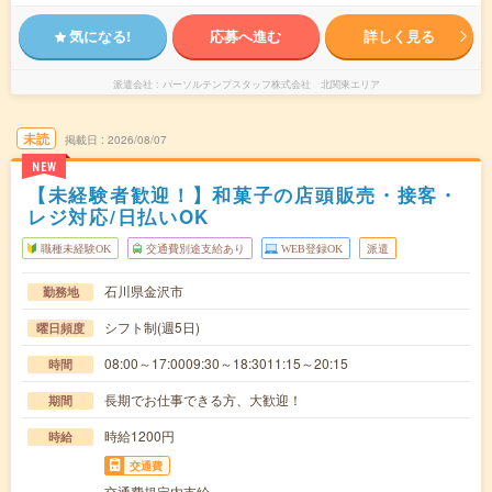
気になる!
応募へ進む
詳しく見る
派遣会社
パーソルテンプスタッフ株式会社 北関東エリア
未読
掲載日
2026/08/07
NEW
【未経験者歓迎！】和菓子の店頭販売・接客・
レジ対応/日払いOK
職種未経験OK
交通費別途支給あり
WEB登録OK
派遣
石川県金沢市
勤務地
シフト制(週5日)
曜日頻度
08:00～17:0009:30～18:3011:15～20:15
時間
長期でお仕事できる方、大歓迎！
期間
時給1200円
時給
交通費
交通費規定内支給