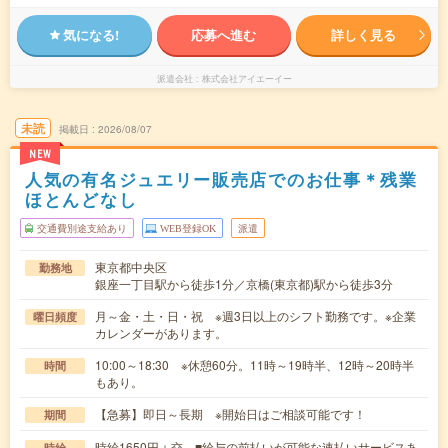
気になる!
応募へ進む
詳しく見る
派遣会社
株式会社アイエーイー
未読
掲載日
2026/08/07
NEW
人気の有名ジュエリー販売店でのお仕事＊残業
ほとんどなし
交通費別途支給あり
WEB登録OK
派遣
東京都中央区
勤務地
銀座一丁目駅から徒歩1分／京橋(東京都)駅から徒歩3分
月～金・土・日・祝 ※週3日以上のシフト勤務です。※企業
曜日頻度
カレンダーがあります。
10:00～18:30 ※休憩60分。11時～19時半、12時～20時半
時間
もあり。
【急募】即日～長期 ※開始日はご相談可能です！
期間
時給1650円＋交 ■給与の前払いが可能な速払いサービスあ
時給