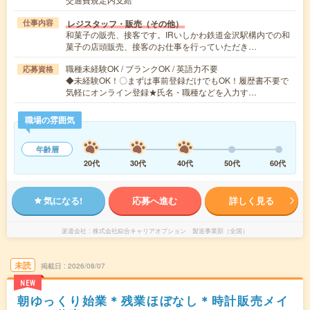
レジスタッフ・販売（その他）
仕事内容
和菓子の販売、接客です。IRいしかわ鉄道金沢駅構内での和
菓子の店頭販売、接客のお仕事を行っていただき…
職種未経験OK / ブランクOK / 英語力不要
応募資格
◆未経験OK！〇まずは事前登録だけでもOK！履歴書不要で
気軽にオンライン登録★氏名・職種などを入力す…
職場の雰囲気
年齢層
20代
30代
40代
50代
60代
気になる!
応募へ進む
詳しく見る
派遣会社
株式会社綜合キャリアオプション 製造事業部（全国）
未読
掲載日
2026/08/07
NEW
朝ゆっくり始業＊残業ほぼなし＊時計販売メイ