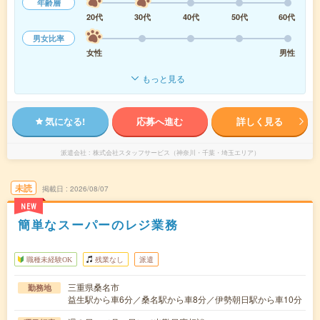
年齢層
20代
30代
40代
50代
60代
男女比率
女性
男性
もっと見る
気になる!
応募へ進む
詳しく見る
派遣会社
株式会社スタッフサービス（神奈川・千葉・埼玉エリア）
未読
掲載日
2026/08/07
NEW
簡単なスーパーのレジ業務
職種未経験OK
残業なし
派遣
三重県桑名市
勤務地
益生駅から車6分／桑名駅から車8分／伊勢朝日駅から車10分