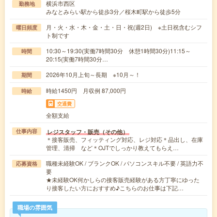
横浜市西区
勤務地
みなとみらい駅から徒歩3分／桜木町駅から徒歩5分
月・火・水・木・金・土・日・祝(週2日) ※土日祝含むシフ
曜日頻度
ト制です
10:30～19:30(実働7時間30分 休憩1時間30分)11:15～
時間
20:15(実働7時間30分…
2026年10月上旬～長期 ※10月～！
期間
時給1450円 月収例 87,000円
時給
交通費
全額支給
レジスタッフ・販売（その他）
仕事内容
＊接客販売、フィッティング対応、レジ対応＊品出し、在庫
管理、清掃 など＊OJTでしっかり教えてもらえ…
職種未経験OK / ブランクOK / パソコンスキル不要 / 英語力不
応募資格
要
★未経験OK何かしらの接客販売経験がある方丁寧にゆった
り接客したい方におすすめ♪こちらのお仕事は下記…
職場の雰囲気