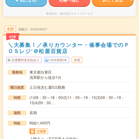
派遣会社
株式会社スタッフサービス
未読
掲載日
2026/08/07
NEW
＼大募集！／承りカウンター・催事会場でのＰ
ＯＳレジ‘＠松屋百貨店
交通費別途支給あり
WEB登録OK
派遣
東京都台東区
勤務地
浅草駅から徒歩1分
土日祝含む週5日勤務
曜日頻度
(1)09：30～18：00(2)11：00～19：15(3)09：30～19：
時間
15(4)09：30…
長期
期間
時給1,400円
時給
交通費
上限あり（月2万円まで支給）