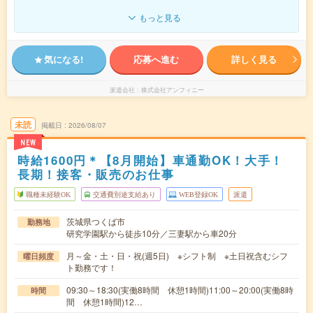
もっと見る
気になる!
応募へ進む
詳しく見る
派遣会社
株式会社アンフィニー
未読
掲載日
2026/08/07
NEW
時給1600円＊【8月開始】車通勤OK！大手！
長期！接客・販売のお仕事
職種未経験OK
交通費別途支給あり
WEB登録OK
派遣
茨城県つくば市
勤務地
研究学園駅から徒歩10分／三妻駅から車20分
月～金・土・日・祝(週5日) ※シフト制 ※土日祝含むシフ
曜日頻度
ト勤務です！
09:30～18:30(実働8時間 休憩1時間)11:00～20:00(実働8時
時間
間 休憩1時間)12…