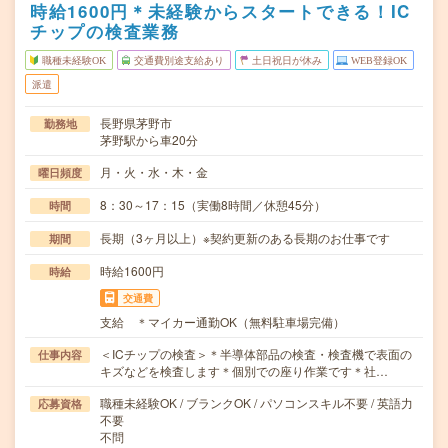
時給1600円＊未経験からスタートできる！IC
チップの検査業務
職種未経験OK
交通費別途支給あり
土日祝日が休み
WEB登録OK
派遣
長野県茅野市
勤務地
茅野駅から車20分
月・火・水・木・金
曜日頻度
8：30～17：15（実働8時間／休憩45分）
時間
長期（3ヶ月以上）※契約更新のある長期のお仕事です
期間
時給1600円
時給
交通費
支給 ＊マイカー通勤OK（無料駐車場完備）
＜ICチップの検査＞＊半導体部品の検査・検査機で表面の
仕事内容
キズなどを検査します＊個別での座り作業です＊社…
職種未経験OK / ブランクOK / パソコンスキル不要 / 英語力
応募資格
不要
不問