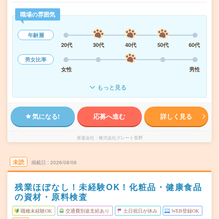
職場の雰囲気
年齢層
20代
30代
40代
50代
60代
男女比率
女性
男性
もっと見る
気になる!
応募へ進む
詳しく見る
派遣会社
株式会社グレート長野
未読
掲載日
2026/08/06
残業ほぼなし！未経験OK！化粧品・健康食品
の資材・原料検査
職種未経験OK
交通費別途支給あり
土日祝日が休み
WEB登録OK