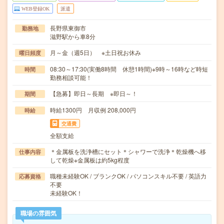
WEB登録OK
派遣
長野県東御市
勤務地
滋野駅から車8分
月～金（週5日） ※土日祝お休み
曜日頻度
08:30～17:30(実働8時間 休憩1時間)※9時～16時など時短
時間
勤務相談可能！
【急募】即日～長期 ※即日～！
期間
時給1300円 月収例 208,000円
時給
交通費
全額支給
＊金属板を洗浄槽にセット＊シャワーで洗浄＊乾燥機へ移
仕事内容
して乾燥※金属板は約5kg程度
職種未経験OK / ブランクOK / パソコンスキル不要 / 英語力
応募資格
不要
未経験OK！
職場の雰囲気