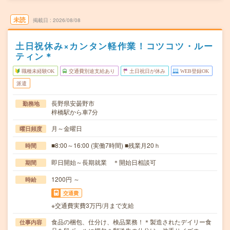
未読
掲載日
2026/08/08
土日祝休み×カンタン軽作業！コツコツ・ルー
ティン＊
職種未経験OK
交通費別途支給あり
土日祝日が休み
WEB登録OK
派遣
長野県安曇野市
勤務地
梓橋駅から車7分
月～金曜日
曜日頻度
■8:00～16:00 (実働7時間) ■残業月20ｈ
時間
即日開始～長期就業 ＊開始日相談可
期間
1200円 ～
時給
交通費
※交通費実費3万円/月まで支給
食品の梱包、仕分け、検品業務！＊製造されたデイリー食
仕事内容