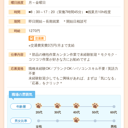
月～金曜日
曜日頻度
■8：30～17：20（実働7時間45分） ■残業月10h程度
時間
即日開始～長期就業 ＊開始日相談可
期間
1270円
時給
交通費
※交通費実費3万円/月まで支給
＊部品の梱包作業カンタン作業で未経験歓迎＊モクモク・
仕事内容
コツコツ作業が好きな方にお勧めですよ
職種未経験OK / ブランクOK / パソコンスキル不要 / 英語力
応募資格
不要
未経験歓迎少しでもご興味があれば、まずは「気になる」
「応募」をクリック＊
職場の雰囲気
年齢層
20代
30代
40代
50代
60代
男女比率
女性
男性