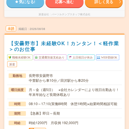
気になる!
応募へ進む
詳しく見る
派遣会社
パーソルテンプスタッフ株式会社
未読
掲載日
2026/08/08
【安曇野市】未経験OK！カンタン！＜軽作業
＞のお仕事
職種未経験OK
交通費別途支給あり
土日祝日が休み
WEB登録OK
派遣
長野県安曇野市
勤務地
中萱駅から車10分／田沢駅から車20分
月～金（週5日） ※会社カレンダーにより祝日出勤あり！
曜日頻度
年末年始など長期休暇あり
08:10～17:10(実働8時間 休憩1時間)※始業時間相談可能
時間
【急募】即日～長期
期間
時給1200円 月収例 192,000円
時給