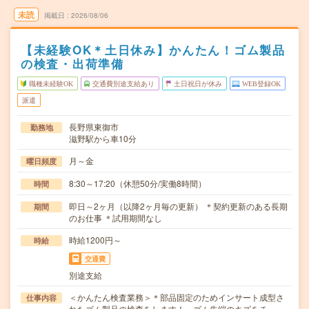
未読
掲載日
2026/08/06
【未経験OK＊土日休み】かんたん！ゴム製品
の検査・出荷準備
職種未経験OK
交通費別途支給あり
土日祝日が休み
WEB登録OK
派遣
長野県東御市
勤務地
滋野駅から車10分
月～金
曜日頻度
8:30～17:20（休憩50分/実働8時間）
時間
即日～2ヶ月（以降2ヶ月毎の更新） ＊契約更新のある長期
期間
のお仕事 ＊試用期間なし
時給1200円～
時給
交通費
別途支給
＜かんたん検査業務＞＊部品固定のためインサート成型さ
仕事内容
れたゴム製品の検査をします！・ゴム先端のキズをチ…