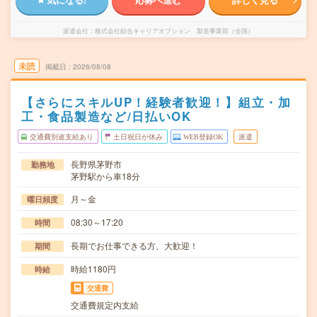
派遣会社
株式会社綜合キャリアオプション 製造事業部（全国）
未読
掲載日
2026/08/08
【さらにスキルUP！経験者歓迎！】組立・加
工・食品製造など/日払いOK
交通費別途支給あり
土日祝日が休み
WEB登録OK
派遣
長野県茅野市
勤務地
茅野駅から車18分
月～金
曜日頻度
08:30～17:20
時間
長期でお仕事できる方、大歓迎！
期間
時給1180円
時給
交通費
交通費規定内支給