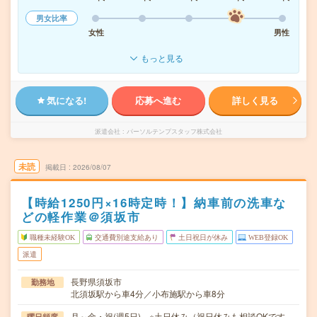
男女比率
女性
男性
もっと見る
気になる!
応募へ進む
詳しく見る
派遣会社
パーソルテンプスタッフ株式会社
未読
掲載日
2026/08/07
【時給1250円×16時定時！】納車前の洗車な
どの軽作業＠須坂市
職種未経験OK
交通費別途支給あり
土日祝日が休み
WEB登録OK
派遣
長野県須坂市
勤務地
北須坂駅から車4分／小布施駅から車8分
月～金・祝(週5日) ※土日休み（祝日休みも相談OKです
曜日頻度