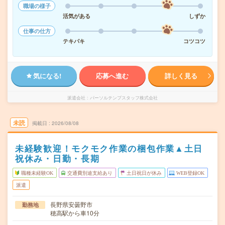
職場の様子
活気がある
しずか
仕事の仕方
テキパキ
コツコツ
気になる!
応募へ進む
詳しく見る
派遣会社
パーソルテンプスタッフ株式会社
未読
掲載日
2026/08/08
未経験歓迎！モクモク作業の梱包作業▲土日
祝休み・日勤・長期
職種未経験OK
交通費別途支給あり
土日祝日が休み
WEB登録OK
派遣
長野県安曇野市
勤務地
穂高駅から車10分