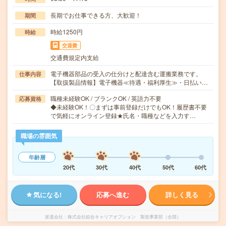
長期でお仕事できる方、大歓迎！
期間
時給1250円
時給
交通費
交通費規定内支給
電子機器部品の受入の仕分けと配達含む運搬業務です。
仕事内容
【取扱製品情報】電子機器≪待遇・福利厚生≫・日払い…
職種未経験OK / ブランクOK / 英語力不要
応募資格
◆未経験OK！〇まずは事前登録だけでもOK！履歴書不要
で気軽にオンライン登録★氏名・職種などを入力す…
職場の雰囲気
年齢層
20代
30代
40代
50代
60代
気になる!
応募へ進む
詳しく見る
派遣会社
株式会社綜合キャリアオプション 製造事業部（全国）