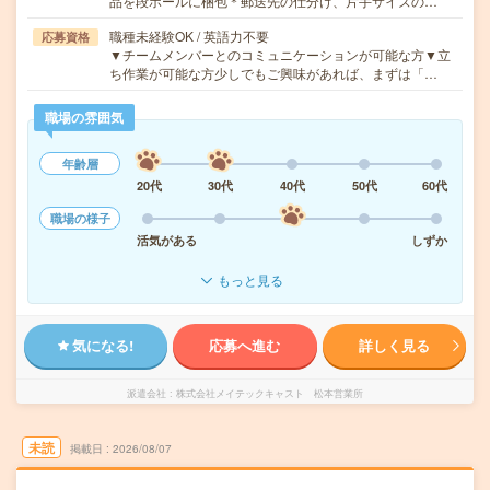
品を段ボールに梱包＊郵送先の仕分け、片手サイズの…
職種未経験OK / 英語力不要
応募資格
▼チームメンバーとのコミュニケーションが可能な方▼立
ち作業が可能な方少しでもご興味があれば、まずは「…
職場の雰囲気
年齢層
20代
30代
40代
50代
60代
職場の様子
活気がある
しずか
もっと見る
気になる!
応募へ進む
詳しく見る
派遣会社
株式会社メイテックキャスト 松本営業所
未読
掲載日
2026/08/07