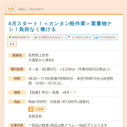
未読
掲載日
2026/08/07
8月スタート！＜カンタン軽作業＞重量物ナ
シ！負担なく働ける
職種未経験OK
交通費別途支給あり
土日祝日が休み
WEB登録OK
派遣
長野県上田市
勤務地
大屋駅から車8分
月～金・祝(週5日) ※土日休み（年数回祝日出勤あり）
曜日頻度
08:20～17:00(実働7時間30分 休憩1時間10分)※休憩時
時間
間 10:00～10:10,12…
【急募】即日～長期 ※8月～！
期間
時給1250円 月収例 187,500円+残業代
時給
交通費
全額支給
＊部品の検査※部品は数グラム～1kg以下となります
仕事内容