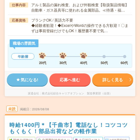
アルミ製品の漏れ検査、および外観検査【取扱製品情報】
仕事内容
自動車・ガス器具等に使われる金属部品。≪待遇・福…
ブランクOK / 英語力不要
応募資格
◆経験者歓迎！◆ExcelやWordの操作できる方歓迎！〇ま
ずは事前登録だけでもOK！履歴書不要で気…
職場の雰囲気
年齢層
20代
30代
40代
50代
60代
気になる!
応募へ進む
詳しく見る
派遣会社
株式会社綜合キャリアオプション 製造事業部（全国）
未読
掲載日
2026/08/08
時給1400円＊【千曲市】電話なし！コツコツ
もくもく！部品出荷などの軽作業