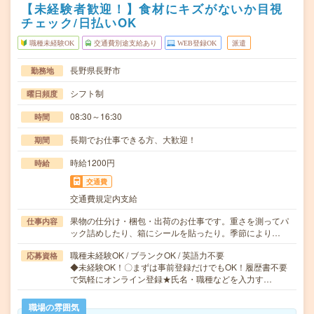
【未経験者歓迎！】食材にキズがないか目視
チェック/日払いOK
職種未経験OK
交通費別途支給あり
WEB登録OK
派遣
長野県長野市
勤務地
シフト制
曜日頻度
08:30～16:30
時間
長期でお仕事できる方、大歓迎！
期間
時給1200円
時給
交通費
交通費規定内支給
果物の仕分け・梱包・出荷のお仕事です。重さを測ってパ
仕事内容
ック詰めしたり、箱にシールを貼ったり。季節により…
職種未経験OK / ブランクOK / 英語力不要
応募資格
◆未経験OK！〇まずは事前登録だけでもOK！履歴書不要
で気軽にオンライン登録★氏名・職種などを入力す…
職場の雰囲気