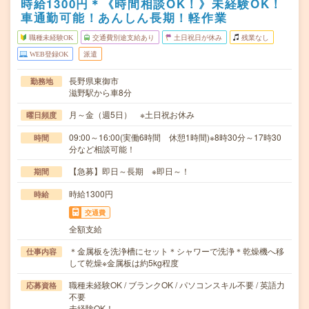
時給1300円＊《時間相談OK！》未経験OK！
車通勤可能！あんしん長期！軽作業
職種未経験OK
交通費別途支給あり
土日祝日が休み
残業なし
WEB登録OK
派遣
長野県東御市
勤務地
滋野駅から車8分
月～金（週5日） ※土日祝お休み
曜日頻度
09:00～16:00(実働6時間 休憩1時間)※8時30分～17時30
時間
分など相談可能！
【急募】即日～長期 ※即日～！
期間
時給1300円
時給
交通費
全額支給
＊金属板を洗浄槽にセット＊シャワーで洗浄＊乾燥機へ移
仕事内容
して乾燥※金属板は約5kg程度
職種未経験OK / ブランクOK / パソコンスキル不要 / 英語力
応募資格
不要
未経験OK！