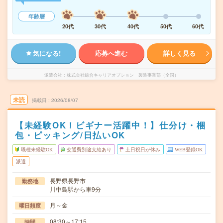
年齢層
20代
30代
40代
50代
60代
気になる!
応募へ進む
詳しく見る
派遣会社
株式会社綜合キャリアオプション 製造事業部（全国）
未読
掲載日
2026/08/07
【未経験OK！ビギナー活躍中！】仕分け・梱
包・ピッキング/日払いOK
職種未経験OK
交通費別途支給あり
土日祝日が休み
WEB登録OK
派遣
長野県長野市
勤務地
川中島駅から車9分
月～金
曜日頻度
08:30～17:15
時間