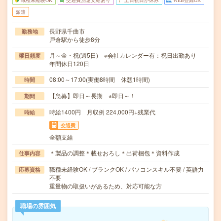
職種未経験OK
交通費別途支給あり
土日祝日が休み
WEB登録OK
派遣
長野県千曲市
勤務地
戸倉駅から徒歩8分
月～金・祝(週5日) ※会社カレンダー有：祝日出勤あり
曜日頻度
年間休日120日
08:00～17:00(実働8時間 休憩1時間)
時間
【急募】即日～長期 ※即日～！
期間
時給1400円 月収例 224,000円+残業代
時給
交通費
全額支給
＊製品の調整＊載せおろし＊出荷梱包＊資料作成
仕事内容
職種未経験OK / ブランクOK / パソコンスキル不要 / 英語力
応募資格
不要
重量物の取扱いがあるため、対応可能な方
職場の雰囲気