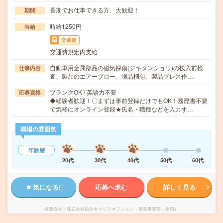
長期でお仕事できる方、大歓迎！
期間
時給1250円
時給
交通費
交通費規定内支給
自動車用金属部品の磁気探傷(ジキタンショウ)の投入前検
仕事内容
査、製品のエアーブロー、瀬品梱包、製品ブレス作…
ブランクOK / 英語力不要
応募資格
◆経験者歓迎！〇まずは事前登録だけでもOK！履歴書不要
で気軽にオンライン登録★氏名・職種などを入力す…
職場の雰囲気
年齢層
20代
30代
40代
50代
60代
気になる!
応募へ進む
詳しく見る
派遣会社
株式会社綜合キャリアオプション 製造事業部（全国）