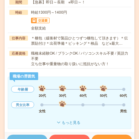
【急募】即日～長期 ※即日～！
期間
時給1300円～1400円
時給
交通費
全額支給
＊梱包（緩衝材で製品ひとつずつ梱包して頂きます）＊伝
仕事内容
票貼付け＊出荷準備＊ピッキング＊検品 など※最大…
職種未経験OK / ブランクOK / パソコンスキル不要 / 英語力
応募資格
不要
立ち仕事や重量物の取り扱いに抵抗がない方！
職場の雰囲気
年齢層
20代
30代
40代
50代
60代
男女比率
女性
男性
もっと見る