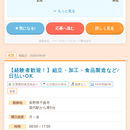
女性
男性
もっと見る
気になる!
応募へ進む
詳しく見る
派遣会社
パーソルテンプスタッフ株式会社
未読
掲載日
2026/08/06
【経験者歓迎！】組立・加工・食品製造など/
日払いOK
交通費別途支給あり
土日祝日が休み
残業なし
WEB登録OK
派遣
長野県千曲市
勤務地
屋代駅から車5分
月～金
曜日頻度
08:00～17:00
時間