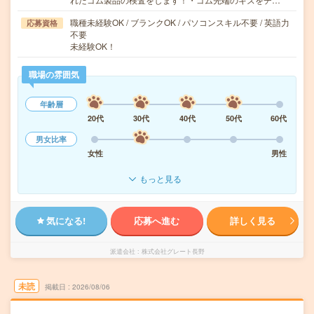
職種未経験OK / ブランクOK / パソコンスキル不要 / 英語力
応募資格
不要
未経験OK！
職場の雰囲気
年齢層
20代
30代
40代
50代
60代
男女比率
女性
男性
もっと見る
気になる!
応募へ進む
詳しく見る
派遣会社
株式会社グレート長野
未読
掲載日
2026/08/06