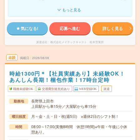
もっと見る
気になる!
応募へ進む
詳しく見る
派遣会社
株式会社メイテックキャスト 松本営業所
未読
掲載日
2026/08/08
時給1300円＊【社員実績あり】未経験OK！
あんしん長期！梱包作業！17時台定時
職種未経験OK
交通費別途支給あり
WEB登録OK
派遣
長野県上田市
勤務地
上田駅から車15分／大屋駅から車15分
月～金・土・日・祝(週5日) ※週休2日のシフト制！
曜日頻度
08:00～17:00(実働8時間 休憩1時間)※午前・午後に小休
時間
憩あり。