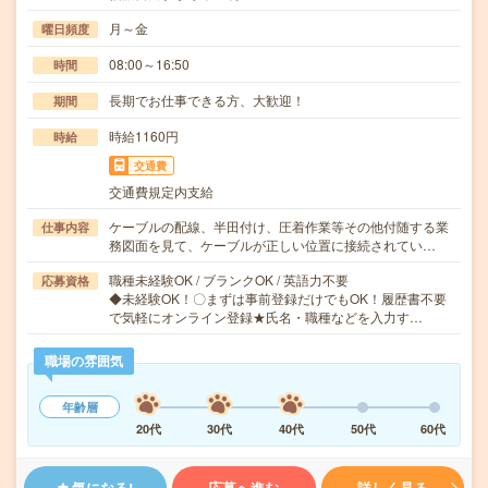
月～金
曜日頻度
08:00～16:50
時間
長期でお仕事できる方、大歓迎！
期間
時給1160円
時給
交通費
交通費規定内支給
ケーブルの配線、半田付け、圧着作業等その他付随する業
仕事内容
務図面を見て、ケーブルが正しい位置に接続されてい…
職種未経験OK / ブランクOK / 英語力不要
応募資格
◆未経験OK！〇まずは事前登録だけでもOK！履歴書不要
で気軽にオンライン登録★氏名・職種などを入力す…
職場の雰囲気
年齢層
20代
30代
40代
50代
60代
気になる!
応募へ進む
詳しく見る