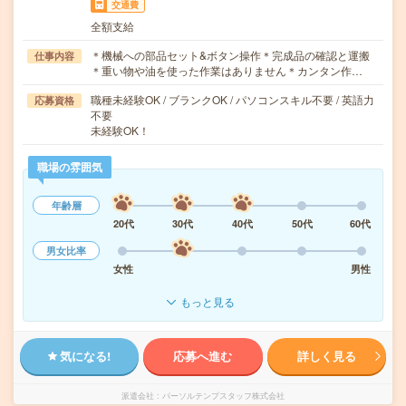
交通費
全額支給
＊機械への部品セット&ボタン操作＊完成品の確認と運搬
仕事内容
＊重い物や油を使った作業はありません＊カンタン作…
職種未経験OK / ブランクOK / パソコンスキル不要 / 英語力
応募資格
不要
未経験OK！
職場の雰囲気
年齢層
20代
30代
40代
50代
60代
男女比率
女性
男性
もっと見る
気になる!
応募へ進む
詳しく見る
派遣会社
パーソルテンプスタッフ株式会社