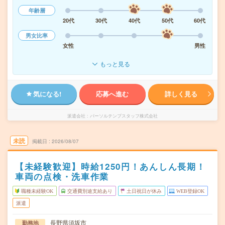
年齢層
20代
30代
40代
50代
60代
男女比率
女性
男性
もっと見る
気になる!
応募へ進む
詳しく見る
派遣会社
パーソルテンプスタッフ株式会社
未読
掲載日
2026/08/07
【未経験歓迎】時給1250円！あんしん長期！
車両の点検・洗車作業
職種未経験OK
交通費別途支給あり
土日祝日が休み
WEB登録OK
派遣
長野県須坂市
勤務地