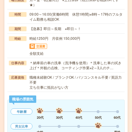
★）
09:00～16:00(実働6時間 休憩1時間)※8時～17時のフルタ
時間
イム勤務も相談OK
【急募】即日～長期 ※即日～！
期間
時給1250円 月収例 150,000円
時給
交通費
全額支給
＊納車前の車の洗車（洗浄機を使用）＊洗車した車の拭き
仕事内容
上げ＊外観の点検、コーティング作業※2～3人のチ…
職種未経験OK / ブランクOK / パソコンスキル不要 / 英語力
応募資格
不要
立ち仕事に抵抗がない方
職場の雰囲気
年齢層
20代
30代
40代
50代
60代
男女比率