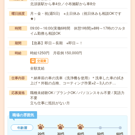
北須坂駅から車4分／小布施駅から車8分
月～金・祝(週5日) ※土日休み（祝日休みも相談OKです
曜日頻度
★）
09:00～16:00(実働6時間 休憩1時間)※8時～17時のフルタ
時間
イム勤務も相談OK
【急募】即日～長期 ※即日～！
期間
時給1250円 月収例 150,000円
時給
交通費
全額支給
＊納車前の車の洗車（洗浄機を使用）＊洗車した車の拭き
仕事内容
上げ＊外観の点検、コーティング作業※2～3人のチ…
職種未経験OK / ブランクOK / パソコンスキル不要 / 英語力
応募資格
不要
立ち仕事に抵抗がない方
職場の雰囲気
年齢層
20代
30代
40代
50代
60代