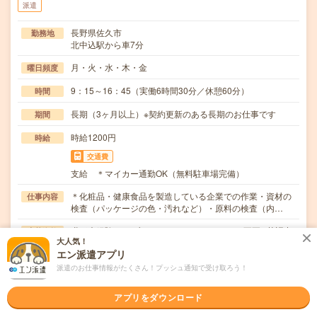
派遣
長野県佐久市
勤務地
北中込駅から車7分
月・火・水・木・金
曜日頻度
9：15～16：45（実働6時間30分／休憩60分）
時間
長期（3ヶ月以上）※契約更新のある長期のお仕事です
期間
時給1200円
時給
交通費
支給 ＊マイカー通勤OK（無料駐車場完備）
＊化粧品・健康食品を製造している企業での作業・資材の
仕事内容
検査（パッケージの色・汚れなど）・原料の検査（内…
職種未経験OK / ブランクOK / パソコンスキル不要 / 英語力
応募資格
大人気！
不要
エン派遣アプリ
不問・喫煙者は不可（匂いがつく・敷地内禁煙のため）
派遣のお仕事情報がたくさん！プッシュ通知で受け取ろう！
職場の雰囲気
アプリをダウンロード
年齢層